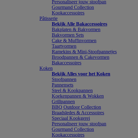
Personaliseer jouw stoofpan
Gourmand Collection
Kookaccessoires
Pâtisserie
Bekijk Alle Bakaccessoires
Bakplaten & Bakvormen
Bakvormen Sets
Cake & Muffinvormen
Taartvormen
Ramekins & Mini-Stoofpannetjes
Broodpannen & Cakevormen
Bakaccessoires
Koken
Bekijk Alles voor het Koken
Stoofpannen
Pannensets
Steel & Kookpannen
Koekenpannen & Wokken
Grillpannen
BBQ Outdoor Collection
Braadsledes & Accessoires
Speciaal Kookgerei
Personaliseer jouw stoofpan
Gourmand Collection
Kookaccessoires