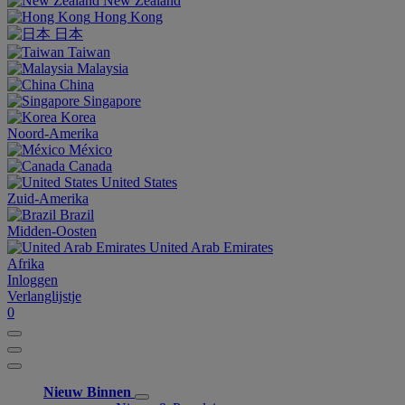
New Zealand
Hong Kong
日本
Taiwan
Malaysia
China
Singapore
Korea
Noord-Amerika
México
Canada
United States
Zuid-Amerika
Brazil
Midden-Oosten
United Arab Emirates
Afrika
Inloggen
Verlanglijstje
0
Nieuw Binnen