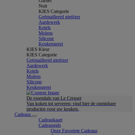
Garnet
Nuit
KIES Categorie
Geëmailleerd gietijzer
Aardewerk
Ketels
Molens
Silicone
Keukengerei
KIES Kleur
KIES Categorie
Geëmailleerd gietijzer
Aardewerk
Ketels
Molens
Silicone
Keukengerei
De essentials van Le Creuset
Van koken tot serveren: vind hier de onmisbare
producten voor uw keuken.
Cadeaus
Cadeaukaart
Cadeaugids
Onze Favoriete Cadeaus