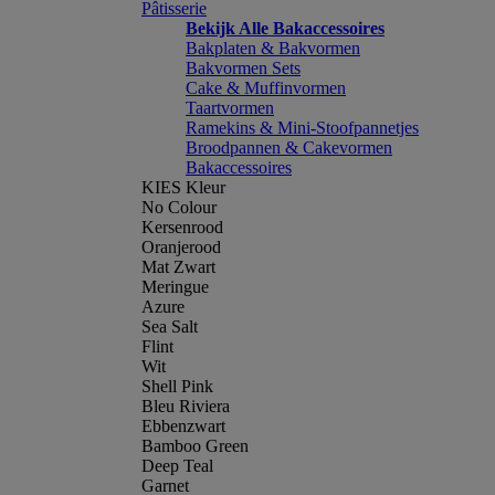
Pâtisserie
Bekijk Alle Bakaccessoires
Bakplaten & Bakvormen
Bakvormen Sets
Cake & Muffinvormen
Taartvormen
Ramekins & Mini-Stoofpannetjes
Broodpannen & Cakevormen
Bakaccessoires
KIES Kleur
No Colour
Kersenrood
Oranjerood
Mat Zwart
Meringue
Azure
Sea Salt
Flint
Wit
Shell Pink
Bleu Riviera
Ebbenzwart
Bamboo Green
Deep Teal
Garnet