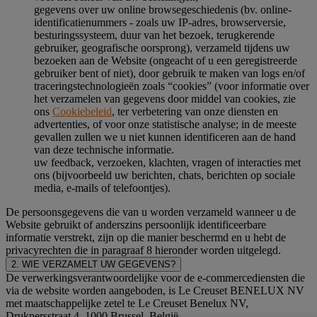
gegevens over uw online browsegeschiedenis (bv. online-
identificatienummers - zoals uw IP-adres, browserversie,
besturingssysteem, duur van het bezoek, terugkerende
gebruiker, geografische oorsprong), verzameld tijdens uw
bezoeken aan de Website (ongeacht of u een geregistreerde
gebruiker bent of niet), door gebruik te maken van logs en/of
traceringstechnologieën zoals “cookies” (voor informatie over
het verzamelen van gegevens door middel van cookies, zie
ons
Cookiebeleid
, ter verbetering van onze diensten en
advertenties, of voor onze statistische analyse; in de meeste
gevallen zullen we u niet kunnen identificeren aan de hand
van deze technische informatie.
uw feedback, verzoeken, klachten, vragen of interacties met
ons (bijvoorbeeld uw berichten, chats, berichten op sociale
media, e-mails of telefoontjes).
De persoonsgegevens die van u worden verzameld wanneer u de
Website gebruikt of anderszins persoonlijk identificeerbare
informatie verstrekt, zijn op die manier beschermd en u hebt de
privacyrechten die in paragraaf 8 hieronder worden uitgelegd.
2. WIE VERZAMELT UW GEGEVENS?
De verwerkingsverantwoordelijke voor de e-commercediensten die
via de website worden aangeboden, is Le Creuset BENELUX NV
met maatschappelijke zetel te Le Creuset Benelux NV,
Drukpersstraat 4, 1000 Brussel, België.