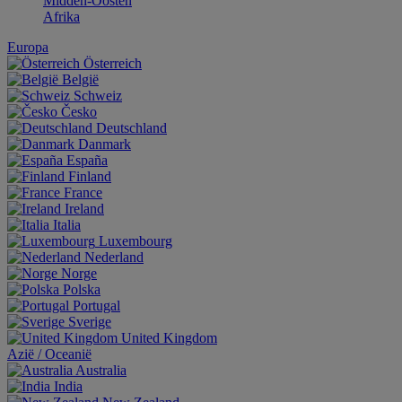
Midden-Oosten
Afrika
Europa
Österreich
België
Schweiz
Česko
Deutschland
Danmark
España
Finland
France
Ireland
Italia
Luxembourg
Nederland
Norge
Polska
Portugal
Sverige
United Kingdom
Aziё / Oceaniё
Australia
India