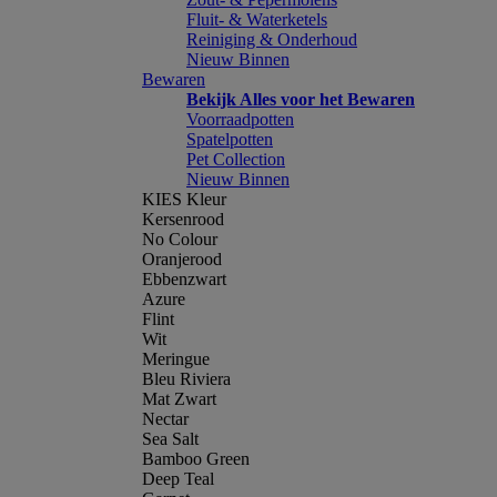
Fluit- & Waterketels
Reiniging & Onderhoud
Nieuw Binnen
Bewaren
Bekijk Alles voor het Bewaren
Voorraadpotten
Spatelpotten
Pet Collection
Nieuw Binnen
KIES Kleur
Kersenrood
No Colour
Oranjerood
Ebbenzwart
Azure
Flint
Wit
Meringue
Bleu Riviera
Mat Zwart
Nectar
Sea Salt
Bamboo Green
Deep Teal