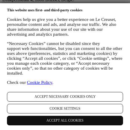
Als u ermee instemt om marketingboodschappen van ons te
ontvangen, worden uw gegevens onderdeel van de
This website uses first- and third-party cookies
consumentendatabase van Le Creuset Group, die als
Cookies help us give you a better experience on Le Creuset,
gegevensbeheerder wordt beheerd door Le Creuset Group AG, met
personalise content and ads, and analyse our traffic. We also
het kantoor in Hofstrasse 1A,Neuhofstrasse 4 , Baar, Zugo, 6340
share information about your use of our site with our
Zwitserland (die Le Creuset SL, BTW-nummer B62153630, met
advertising and analytics partners.
kantoor in Paseo de Gracia 9, 2º, 08007 Barcelona, Spanje, heeft
aangesteld als vertegenwoordiger in de EU), op basis van een
“Necessary Cookies” cannot be disabled since they
overeenkomst tot gezamenlijke zeggenschap die in wezen voorziet
support web functionalities, but you can consent to all the other
in (a) Le Creuset Group AG die verantwoordelijk is voor de
uses above (preferences, statistics and marketing cookies) by
algemene strategie met betrekking tot marketing en
clicking “Accept all cookies”, or click “Cookie settings”, where
gepersonaliseerde klantervaring; (b) lokale Le Creuset-entiteiten die
you manage each cookie category, or “Accept necessary
profiteren van deze strategie en deze uitvoeren, alsmede
cookies only”, so that no other category of cookies will be
onafhankelijk marketingcommunicatie/initiatieven ontwikkelen op
installed.
lokaal niveau (binnen een bepaald land); (c) beide gezamenlijk
Check our
Cookie Policy
.
beheerders die nodig zijn om de verzoeken van uw betrokkene om
rechten af te handelen.
3. WAAROM VERZAMELEN WIJ DEZE GEGEVENS?
ACCEPT NECESSARY COOKIES ONLY
Wij kunnen uw gegevens verwerken voor de volgende doeleinden:
COOKIE SETTINGS
VOOR ONZE WETTELIJKE VERPLICHTINGEN
Mogelijk moeten we bepaalde gegevens over u verwerken om
te voldoen aan onze wettelijke verplichtingen en andere
ACCEPT ALL COOKIES
verplichtingen die voortvloeien uit instructies van de overheid.