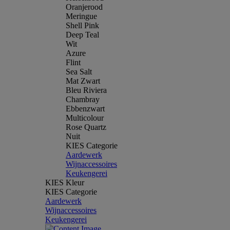
Oranjerood
Meringue
Shell Pink
Deep Teal
Wit
Azure
Flint
Sea Salt
Mat Zwart
Bleu Riviera
Chambray
Ebbenzwart
Multicolour
Rose Quartz
Nuit
KIES Categorie
Aardewerk
Wijnaccessoires
Keukengerei
KIES Kleur
KIES Categorie
Aardewerk
Wijnaccessoires
Keukengerei