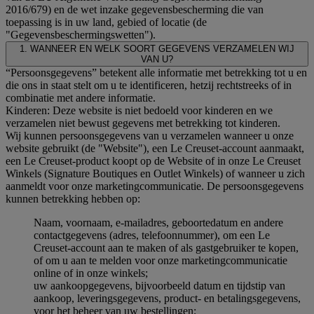
2016/679) en de wet inzake gegevensbescherming die van
toepassing is in uw land, gebied of locatie (de
"Gegevensbeschermingswetten").
1. WANNEER EN WELK SOORT GEGEVENS VERZAMELEN WIJ
VAN U?
“Persoonsgegevens” betekent alle informatie met betrekking tot u en
die ons in staat stelt om u te identificeren, hetzij rechtstreeks of in
combinatie met andere informatie.
Kinderen: Deze website is niet bedoeld voor kinderen en we
verzamelen niet bewust gegevens met betrekking tot kinderen.
Wij kunnen persoonsgegevens van u verzamelen wanneer u onze
website gebruikt (de "Website"), een Le Creuset-account aanmaakt,
een Le Creuset-product koopt op de Website of in onze Le Creuset
Winkels (Signature Boutiques en Outlet Winkels) of wanneer u zich
aanmeldt voor onze marketingcommunicatie. De persoonsgegevens
kunnen betrekking hebben op:
Naam, voornaam, e-mailadres, geboortedatum en andere
contactgegevens (adres, telefoonnummer), om een Le
Creuset-account aan te maken of als gastgebruiker te kopen,
of om u aan te melden voor onze marketingcommunicatie
online of in onze winkels;
uw aankoopgegevens, bijvoorbeeld datum en tijdstip van
aankoop, leveringsgegevens, product- en betalingsgegevens,
voor het beheer van uw bestellingen;