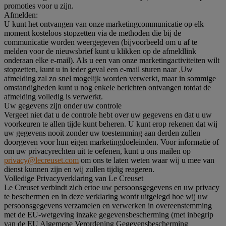
promoties voor u zijn.
Afmelden:
U kunt het ontvangen van onze marketingcommunicatie op elk
moment kosteloos stopzetten via de methoden die bij de
communicatie worden weergegeven (bijvoorbeeld om u af te
melden voor de nieuwsbrief kunt u klikken op de afmeldlink
onderaan elke e-mail). Als u een van onze marketingactiviteiten wilt
stopzetten, kunt u in ieder geval een e-mail sturen naar
.
Uw
afmelding zal zo snel mogelijk worden verwerkt, maar in sommige
omstandigheden kunt u nog enkele berichten ontvangen totdat de
afmelding volledig is verwerkt.
Uw gegevens zijn onder uw controle
Vergeet niet dat u de controle hebt over uw gegevens en dat u uw
voorkeuren te allen tijde kunt beheren. U kunt erop rekenen dat wij
uw gegevens nooit zonder uw toestemming aan derden zullen
doorgeven voor hun eigen marketingdoeleinden. Voor informatie of
om uw privacyrechten uit te oefenen, kunt u ons mailen op
privacy@lecreuset.com
om ons te laten weten waar wij u mee van
dienst kunnen zijn en wij zullen tijdig reageren.
Volledige Privacyverklaring van Le Creuset
Le Creuset verbindt zich ertoe uw persoonsgegevens en uw privacy
te beschermen en in deze verklaring wordt uitgelegd hoe wij uw
persoonsgegevens verzamelen en verwerken in overeenstemming
met de EU-wetgeving inzake gegevensbescherming (met inbegrip
van de EU Algemene Verordening Gegevensbescherming