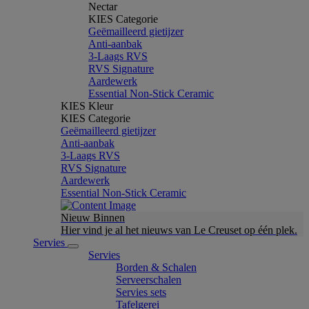
Nectar
KIES Categorie
Geëmailleerd gietijzer
Anti-aanbak
3-Laags RVS
RVS Signature
Aardewerk
Essential Non-Stick Ceramic
KIES Kleur
KIES Categorie
Geëmailleerd gietijzer
Anti-aanbak
3-Laags RVS
RVS Signature
Aardewerk
Essential Non-Stick Ceramic
Nieuw Binnen
Hier vind je al het nieuws van Le Creuset op één plek.
Servies
Servies
Borden & Schalen
Serveerschalen
Servies sets
Tafelgerei