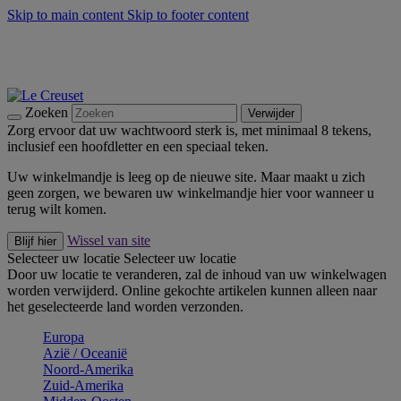
Skip to main content
Skip to footer content
Zomerse buitenmomenten met de BBQ Outdoor Collectie &
Thyme -
Shop Nu
De essentials van Le Creuset -
Ontdek Nu
Nieuwsbrieven: Registreer en bespaar 10%! -
Schrijf je nu in
Zoeken
Verwijder
Zorg ervoor dat uw wachtwoord sterk is, met minimaal 8 tekens,
inclusief een hoofdletter en een speciaal teken.
Uw winkelmandje is leeg op de nieuwe site. Maar maakt u zich
geen zorgen, we bewaren uw winkelmandje hier voor wanneer u
terug wilt komen.
Wissel van site
Blijf hier
Selecteer uw locatie
Selecteer uw locatie
Door uw locatie te veranderen, zal de inhoud van uw winkelwagen
worden verwijderd. Online gekochte artikelen kunnen alleen naar
het geselecteerde land worden verzonden.
Europa
Aziё / Oceaniё
Noord-Amerika
Zuid-Amerika