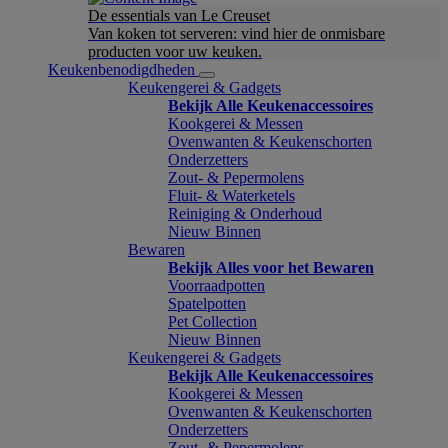
De essentials van Le Creuset
Van koken tot serveren: vind hier de onmisbare
producten voor uw keuken.
Keukenbenodigdheden
Keukengerei & Gadgets
Bekijk Alle Keukenaccessoires
Kookgerei & Messen
Ovenwanten & Keukenschorten
Onderzetters
Zout- & Pepermolens
Fluit- & Waterketels
Reiniging & Onderhoud
Nieuw Binnen
Bewaren
Bekijk Alles voor het Bewaren
Voorraadpotten
Spatelpotten
Pet Collection
Nieuw Binnen
Keukengerei & Gadgets
Bekijk Alle Keukenaccessoires
Kookgerei & Messen
Ovenwanten & Keukenschorten
Onderzetters
Zout- & Pepermolens