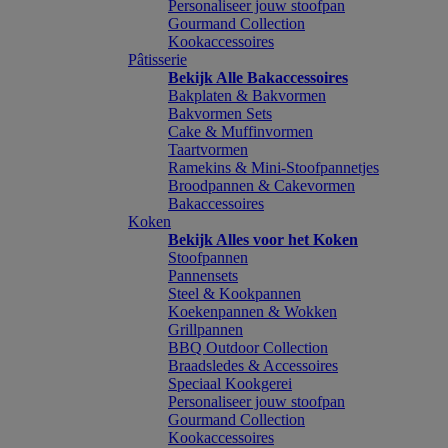
Personaliseer jouw stoofpan
Gourmand Collection
Kookaccessoires
Pâtisserie
Bekijk Alle Bakaccessoires
Bakplaten & Bakvormen
Bakvormen Sets
Cake & Muffinvormen
Taartvormen
Ramekins & Mini-Stoofpannetjes
Broodpannen & Cakevormen
Bakaccessoires
Koken
Bekijk Alles voor het Koken
Stoofpannen
Pannensets
Steel & Kookpannen
Koekenpannen & Wokken
Grillpannen
BBQ Outdoor Collection
Braadsledes & Accessoires
Speciaal Kookgerei
Personaliseer jouw stoofpan
Gourmand Collection
Kookaccessoires