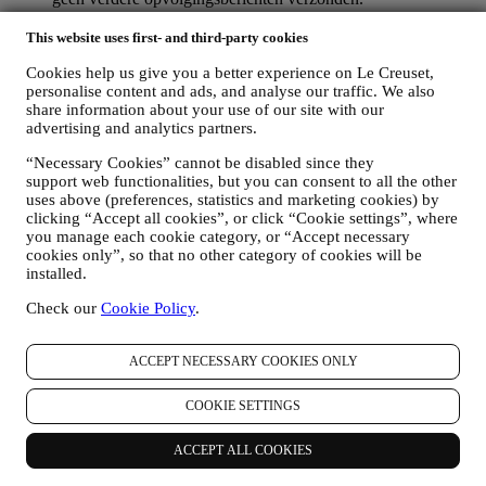
OM U TE INFORMEREN OVER NIEUWS OF
AANBIEDINGEN VAN LE CREUSET-PRODUCTEN
This website uses first- and third-party cookies
Als u ermee hebt ingestemd dat wij dit doen (bijvoorbeeld
Cookies help us give you a better experience on Le Creuset,
door u aan te melden voor onze nieuwsbrief wanneer u een
personalise content and ads, and analyse our traffic. We also
account aanmaakt op de Website), dan zullen wij u
share information about your use of our site with our
gepersonaliseerde marketingcommunicatie en nieuws sturen
advertising and analytics partners.
over initiatieven met betrekking tot Le Creuset die worden
gepromoot door de dochterondernemingen van de groep, en
“Necessary Cookies” cannot be disabled since they
lokale filialen en partners, die ook afhangen van uw
support web functionalities, but you can consent to all the other
voorkeuren. Wij zullen contact met u opnemen via e-mail, sms
uses above (preferences, statistics and marketing cookies) by
of sociale media, maar ook via geautomatiseerde middelen.
clicking “Accept all cookies”, or click “Cookie settings”, where
Dergelijke communicatie zal betrekking hebben op Le
you manage each cookie category, or “Accept necessary
Creuset-producten of op nieuwe winkelopeningen, exclusieve
cookies only”, so that no other category of cookies will be
evenementen, wedstrijden, enquêtes, demonstraties die
installed.
worden georganiseerd door Le Creuset of speciale
Check our
Cookie Policy
.
aanbiedingen die u misschien leuk vindt. Deze communicatie
kan voor u worden geselecteerd of op maat worden gemaakt
op basis van de gegevens die we over u hebben, zoals uw
ACCEPT NECESSARY COOKIES ONLY
locatie of uw aankoopgeschiedenis of uw voorkeuren voor
onze producten. Wij zullen uw gegevens gebruiken om uw
COOKIE SETTINGS
interesses beter te begrijpen. Dit stelt ons in staat om onze
communicatie te personaliseren om deze relevanter en
interessanter te maken. Er zullen geen andere gevolgen zijn.
ACCEPT ALL COOKIES
Wij verzamelen ook statistieken over het openen van e-mail