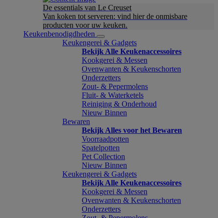
De essentials van Le Creuset
Van koken tot serveren: vind hier de onmisbare
producten voor uw keuken.
Keukenbenodigdheden
Keukengerei & Gadgets
Bekijk Alle Keukenaccessoires
Kookgerei & Messen
Ovenwanten & Keukenschorten
Onderzetters
Zout- & Pepermolens
Fluit- & Waterketels
Reiniging & Onderhoud
Nieuw Binnen
Bewaren
Bekijk Alles voor het Bewaren
Voorraadpotten
Spatelpotten
Pet Collection
Nieuw Binnen
Keukengerei & Gadgets
Bekijk Alle Keukenaccessoires
Kookgerei & Messen
Ovenwanten & Keukenschorten
Onderzetters
Zout- & Pepermolens