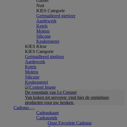
Garnet
Nuit
KIES Categorie
Geëmailleerd gietijzer
Aardewerk
Ketels
Molens
Silicone
Keukengerei
KIES Kleur
KIES Categorie
Geëmailleerd gietijzer
Aardewerk
Ketels
Molens
Silicone
Keukengerei
De essentials van Le Creuset
Van koken tot serveren: vind hier de onmisbare
producten voor uw keuken.
Cadeaus
Cadeaukaart
Cadeaugids
Onze Favoriete Cadeaus