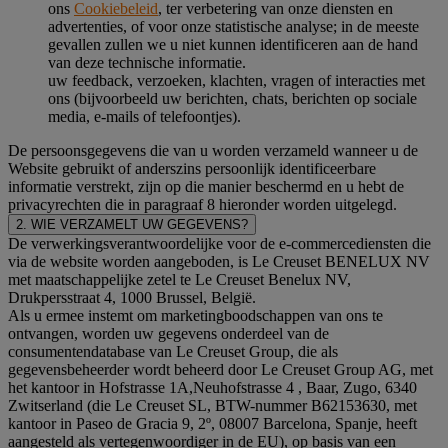
ons
Cookiebeleid
, ter verbetering van onze diensten en
advertenties, of voor onze statistische analyse; in de meeste
gevallen zullen we u niet kunnen identificeren aan de hand
van deze technische informatie.
uw feedback, verzoeken, klachten, vragen of interacties met
ons (bijvoorbeeld uw berichten, chats, berichten op sociale
media, e-mails of telefoontjes).
De persoonsgegevens die van u worden verzameld wanneer u de
Website gebruikt of anderszins persoonlijk identificeerbare
informatie verstrekt, zijn op die manier beschermd en u hebt de
privacyrechten die in paragraaf 8 hieronder worden uitgelegd.
2. WIE VERZAMELT UW GEGEVENS?
De verwerkingsverantwoordelijke voor de e-commercediensten die
via de website worden aangeboden, is Le Creuset BENELUX NV
met maatschappelijke zetel te Le Creuset Benelux NV,
Drukpersstraat 4, 1000 Brussel, België.
Als u ermee instemt om marketingboodschappen van ons te
ontvangen, worden uw gegevens onderdeel van de
consumentendatabase van Le Creuset Group, die als
gegevensbeheerder wordt beheerd door Le Creuset Group AG, met
het kantoor in Hofstrasse 1A,Neuhofstrasse 4 , Baar, Zugo, 6340
Zwitserland (die Le Creuset SL, BTW-nummer B62153630, met
kantoor in Paseo de Gracia 9, 2º, 08007 Barcelona, Spanje, heeft
aangesteld als vertegenwoordiger in de EU), op basis van een