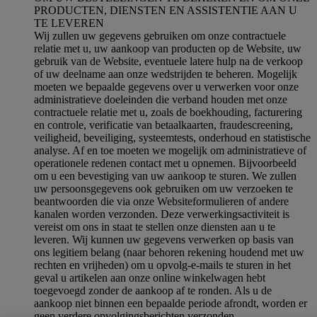
PRODUCTEN, DIENSTEN EN ASSISTENTIE AAN U
TE LEVEREN
Wij zullen uw gegevens gebruiken om onze contractuele
relatie met u, uw aankoop van producten op de Website, uw
gebruik van de Website, eventuele latere hulp na de verkoop
of uw deelname aan onze wedstrijden te beheren. Mogelijk
moeten we bepaalde gegevens over u verwerken voor onze
administratieve doeleinden die verband houden met onze
contractuele relatie met u, zoals de boekhouding, facturering
en controle, verificatie van betaalkaarten, fraudescreening,
veiligheid, beveiliging, systeemtests, onderhoud en statistische
analyse. Af en toe moeten we mogelijk om administratieve of
operationele redenen contact met u opnemen. Bijvoorbeeld
om u een bevestiging van uw aankoop te sturen. We zullen
uw persoonsgegevens ook gebruiken om uw verzoeken te
beantwoorden die via onze Websiteformulieren of andere
kanalen worden verzonden. Deze verwerkingsactiviteit is
vereist om ons in staat te stellen onze diensten aan u te
leveren. Wij kunnen uw gegevens verwerken op basis van
ons legitiem belang (naar behoren rekening houdend met uw
rechten en vrijheden) om u opvolg-e-mails te sturen in het
geval u artikelen aan onze online winkelwagen hebt
toegevoegd zonder de aankoop af te ronden. Als u de
aankoop niet binnen een bepaalde periode afrondt, worden er
geen verdere opvolgingsberichten verzonden.