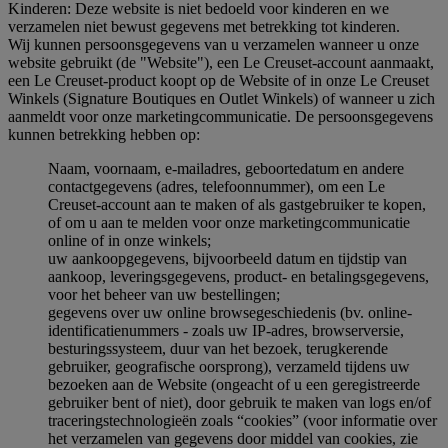
Kinderen: Deze website is niet bedoeld voor kinderen en we
verzamelen niet bewust gegevens met betrekking tot kinderen.
Wij kunnen persoonsgegevens van u verzamelen wanneer u onze
website gebruikt (de "Website"), een Le Creuset-account aanmaakt,
een Le Creuset-product koopt op de Website of in onze Le Creuset
Winkels (Signature Boutiques en Outlet Winkels) of wanneer u zich
aanmeldt voor onze marketingcommunicatie. De persoonsgegevens
kunnen betrekking hebben op:
Naam, voornaam, e-mailadres, geboortedatum en andere
contactgegevens (adres, telefoonnummer), om een Le
Creuset-account aan te maken of als gastgebruiker te kopen,
of om u aan te melden voor onze marketingcommunicatie
online of in onze winkels;
uw aankoopgegevens, bijvoorbeeld datum en tijdstip van
aankoop, leveringsgegevens, product- en betalingsgegevens,
voor het beheer van uw bestellingen;
gegevens over uw online browsegeschiedenis (bv. online-
identificatienummers - zoals uw IP-adres, browserversie,
besturingssysteem, duur van het bezoek, terugkerende
gebruiker, geografische oorsprong), verzameld tijdens uw
bezoeken aan de Website (ongeacht of u een geregistreerde
gebruiker bent of niet), door gebruik te maken van logs en/of
traceringstechnologieën zoals “cookies” (voor informatie over
het verzamelen van gegevens door middel van cookies, zie