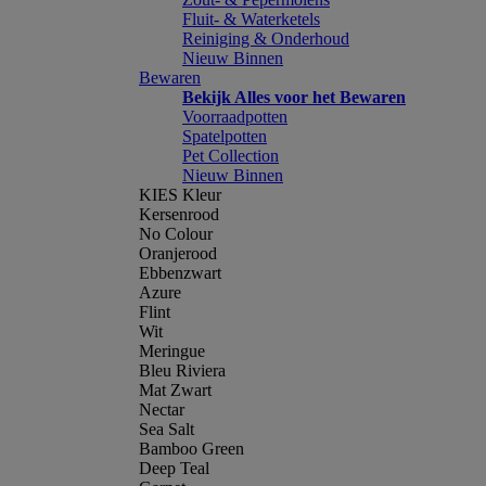
Fluit- & Waterketels
Reiniging & Onderhoud
Nieuw Binnen
Bewaren
Bekijk Alles voor het Bewaren
Voorraadpotten
Spatelpotten
Pet Collection
Nieuw Binnen
KIES Kleur
Kersenrood
No Colour
Oranjerood
Ebbenzwart
Azure
Flint
Wit
Meringue
Bleu Riviera
Mat Zwart
Nectar
Sea Salt
Bamboo Green
Deep Teal