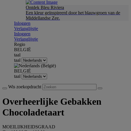
Ontdek Bleu Riviera
Een kleur geïnspireerd door het blauwgroen van de
Middellandse Zee.
Inloggen
Verlanglijstje
Inloggen
Verlanglijstje
Regio
BELGIË
taal
taal
BELGIË
taal
Wis zoekopdracht
Overheerlijke Gebakken
Chocoladetaart
MOEILIJKHEIDSGRAAD