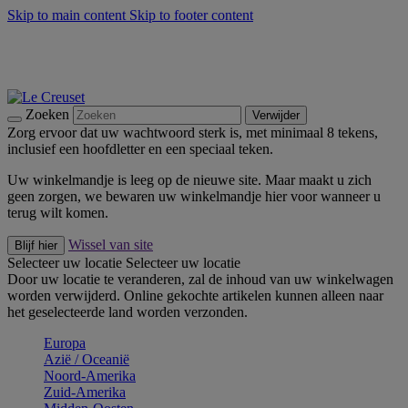
Skip to main content
Skip to footer content
Zomerse buitenmomenten met de BBQ Outdoor Collectie &
Thyme -
Shop Nu
De essentials van Le Creuset -
Ontdek Nu
Nieuwsbrieven: Registreer en bespaar 10%! -
Schrijf je nu in
Zoeken
Verwijder
Zorg ervoor dat uw wachtwoord sterk is, met minimaal 8 tekens,
inclusief een hoofdletter en een speciaal teken.
Uw winkelmandje is leeg op de nieuwe site. Maar maakt u zich
geen zorgen, we bewaren uw winkelmandje hier voor wanneer u
terug wilt komen.
Wissel van site
Blijf hier
Selecteer uw locatie
Selecteer uw locatie
Door uw locatie te veranderen, zal de inhoud van uw winkelwagen
worden verwijderd. Online gekochte artikelen kunnen alleen naar
het geselecteerde land worden verzonden.
Europa
Aziё / Oceaniё
Noord-Amerika
Zuid-Amerika