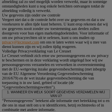
afmelding zal zo snel mogelijk worden verwerkt, maar in sommige
omstandigheden kunt u nog enkele berichten ontvangen totdat de
afmelding volledig is verwerkt.
Uw gegevens zijn onder uw controle
Vergeet niet dat u de controle hebt over uw gegevens en dat u uw
voorkeuren te allen tijde kunt beheren. U kunt erop rekenen dat wij
uw gegevens nooit zonder uw toestemming aan derden zullen
doorgeven voor hun eigen marketingdoeleinden. Voor informatie of
om uw privacyrechten uit te oefenen, kunt u ons mailen op
privacy@lecreuset.com
om ons te laten weten waar wij u mee van
dienst kunnen zijn en wij zullen tijdig reageren.
Volledige Privacyverklaring van Le Creuset
Le Creuset verbindt zich ertoe uw persoonsgegevens en uw privacy
te beschermen en in deze verklaring wordt uitgelegd hoe wij uw
persoonsgegevens verzamelen en verwerken in overeenstemming
met de EU-wetgeving inzake gegevensbescherming (met inbegrip
van de EU Algemene Verordening Gegevensbescherming
2016/679) en de wet inzake gegevensbescherming die van
toepassing is in uw land, gebied of locatie (de
"Gegevensbeschermingswetten").
1. WANNEER EN WELK SOORT GEGEVENS VERZAMELEN WIJ
VAN U?
“Persoonsgegevens” betekent alle informatie met betrekking tot u en
die ons in staat stelt om u te identificeren, hetzij rechtstreeks of in
combinatie met andere informatie.