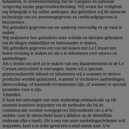
behandeld, in overeenstemming met de Europese en nationale
wetgeving inzake gegevensbescherming. Wij weten dat veiligheid
erg belangrijk is bij online aankopen, dus gebruiken wij de nieuwste
technologie om uw persoonsgegevens en creditcardgegevens te
beschermen.
Wij gebruiken gegevens om uw aankoop eenvoudig en op maat te
maken
Wij analyseren hoe gebruikers onze website en diensten gebruiken
om de dingen makkelijker en interessanter te maken.
Wij gebruiken gegevens om van het koken met Le Creuset een
betere ervaring te maken en om u te informeren over nieuws en
aanbiedingen
Als u beslist om deel uit te maken van ons klantenbestand en de Le
Creuset-nieuwsbrief te ontvangen, sturen wij u speciale,
gepersonaliseerde inhoud en informeren wij u wanneer er nieuwe
producten worden gelanceerd, wanneer er exclusieve aanbiedingen,
showcooking- of komende evenementen zijn, of wanneer er speciale
promoties voor u zijn.
Afmelden:
U kunt het ontvangen van onze marketingcommunicatie op elk
moment kosteloos stopzetten via de methoden die bij de
communicatie worden weergegeven (bijvoorbeeld om u af te
melden voor de nieuwsbrief kunt u klikken op de afmeldlink
onderaan elke e-mail). Als u een van onze marketingactiviteiten wilt
stopzetten, kunt u in ieder geval een e-mail sturen naar
.
Uw