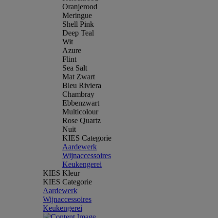
Oranjerood
Meringue
Shell Pink
Deep Teal
Wit
Azure
Flint
Sea Salt
Mat Zwart
Bleu Riviera
Chambray
Ebbenzwart
Multicolour
Rose Quartz
Nuit
KIES Categorie
Aardewerk
Wijnaccessoires
Keukengerei
KIES Kleur
KIES Categorie
Aardewerk
Wijnaccessoires
Keukengerei