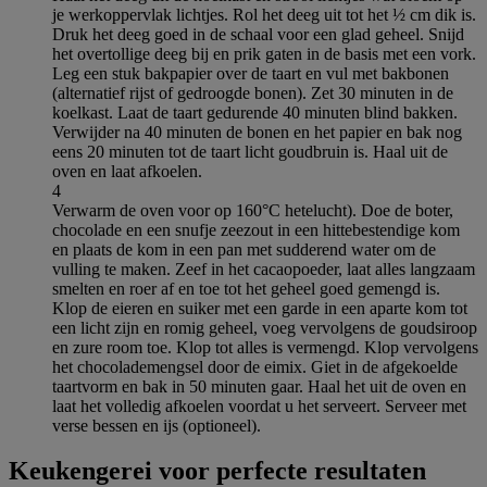
je werkoppervlak lichtjes. Rol het deeg uit tot het ½ cm dik is.
Druk het deeg goed in de schaal voor een glad geheel. Snijd
het overtollige deeg bij en prik gaten in de basis met een vork.
Leg een stuk bakpapier over de taart en vul met bakbonen
(alternatief rijst of gedroogde bonen). Zet 30 minuten in de
koelkast. Laat de taart gedurende 40 minuten blind bakken.
Verwijder na 40 minuten de bonen en het papier en bak nog
eens 20 minuten tot de taart licht goudbruin is. Haal uit de
oven en laat afkoelen.
4
Verwarm de oven voor op 160°C hetelucht). Doe de boter,
chocolade en een snufje zeezout in een hittebestendige kom
en plaats de kom in een pan met sudderend water om de
vulling te maken. Zeef in het cacaopoeder, laat alles langzaam
smelten en roer af en toe tot het geheel goed gemengd is.
Klop de eieren en suiker met een garde in een aparte kom tot
een licht zijn en romig geheel, voeg vervolgens de goudsiroop
en zure room toe. Klop tot alles is vermengd. Klop vervolgens
het chocolademengsel door de eimix. Giet in de afgekoelde
taartvorm en bak in 50 minuten gaar. Haal het uit de oven en
laat het volledig afkoelen voordat u het serveert. Serveer met
verse bessen en ijs (optioneel).
Keukengerei voor perfecte resultaten