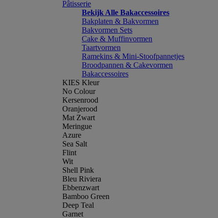
Pâtisserie
Bekijk Alle Bakaccessoires
Bakplaten & Bakvormen
Bakvormen Sets
Cake & Muffinvormen
Taartvormen
Ramekins & Mini-Stoofpannetjes
Broodpannen & Cakevormen
Bakaccessoires
KIES Kleur
No Colour
Kersenrood
Oranjerood
Mat Zwart
Meringue
Azure
Sea Salt
Flint
Wit
Shell Pink
Bleu Riviera
Ebbenzwart
Bamboo Green
Deep Teal
Garnet