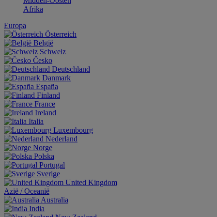
Midden-Oosten
Afrika
Europa
Österreich
België
Schweiz
Česko
Deutschland
Danmark
España
Finland
France
Ireland
Italia
Luxembourg
Nederland
Norge
Polska
Portugal
Sverige
United Kingdom
Aziё / Oceaniё
Australia
India