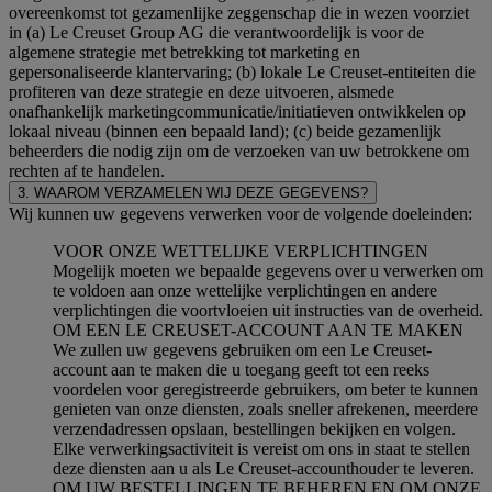
overeenkomst tot gezamenlijke zeggenschap die in wezen voorziet
in (a) Le Creuset Group AG die verantwoordelijk is voor de
algemene strategie met betrekking tot marketing en
gepersonaliseerde klantervaring; (b) lokale Le Creuset-entiteiten die
profiteren van deze strategie en deze uitvoeren, alsmede
onafhankelijk marketingcommunicatie/initiatieven ontwikkelen op
lokaal niveau (binnen een bepaald land); (c) beide gezamenlijk
beheerders die nodig zijn om de verzoeken van uw betrokkene om
rechten af te handelen.
3. WAAROM VERZAMELEN WIJ DEZE GEGEVENS?
Wij kunnen uw gegevens verwerken voor de volgende doeleinden:
VOOR ONZE WETTELIJKE VERPLICHTINGEN
Mogelijk moeten we bepaalde gegevens over u verwerken om
te voldoen aan onze wettelijke verplichtingen en andere
verplichtingen die voortvloeien uit instructies van de overheid.
OM EEN LE CREUSET-ACCOUNT AAN TE MAKEN
We zullen uw gegevens gebruiken om een Le Creuset-
account aan te maken die u toegang geeft tot een reeks
voordelen voor geregistreerde gebruikers, om beter te kunnen
genieten van onze diensten, zoals sneller afrekenen, meerdere
verzendadressen opslaan, bestellingen bekijken en volgen.
Elke verwerkingsactiviteit is vereist om ons in staat te stellen
deze diensten aan u als Le Creuset-accounthouder te leveren.
OM UW BESTELLINGEN TE BEHEREN EN OM ONZE