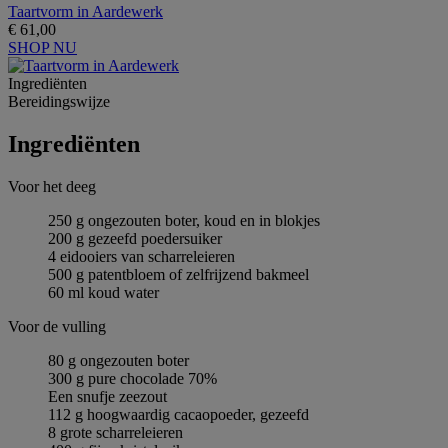
Taartvorm in Aardewerk
€ 61,00
SHOP NU
Ingrediёnten
Bereidingswijze
Ingrediёnten
Voor het deeg
250 g ongezouten boter, koud en in blokjes
200 g gezeefd poedersuiker
4 eidooiers van scharreleieren
500 g patentbloem of zelfrijzend bakmeel
60 ml koud water
Voor de vulling
80 g ongezouten boter
300 g pure chocolade 70%
Een snufje zeezout
112 g hoogwaardig cacaopoeder, gezeefd
8 grote scharreleieren