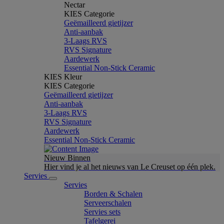
Nectar
KIES Categorie
Geëmailleerd gietijzer
Anti-aanbak
3-Laags RVS
RVS Signature
Aardewerk
Essential Non-Stick Ceramic
KIES Kleur
KIES Categorie
Geëmailleerd gietijzer
Anti-aanbak
3-Laags RVS
RVS Signature
Aardewerk
Essential Non-Stick Ceramic
Nieuw Binnen
Hier vind je al het nieuws van Le Creuset op één plek.
Servies
Servies
Borden & Schalen
Serveerschalen
Servies sets
Tafelgerei