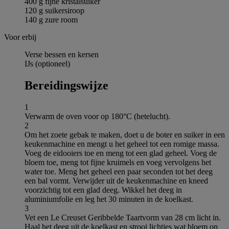
400 g fijne kristalsuiker
120 g suikersiroop
140 g zure room
Voor erbij
Verse bessen en kersen
IJs (optioneel)
Bereidingswijze
1
Verwarm de oven voor op 180°C (hetelucht).
2
Om het zoete gebak te maken, doet u de boter en suiker in een
keukenmachine en mengt u het geheel tot een romige massa.
Voeg de eidooiers toe en meng tot een glad geheel. Voeg de
bloem toe, meng tot fijne kruimels en voeg vervolgens het
water toe. Meng het geheel een paar seconden tot het deeg
een bal vormt. Verwijder uit de keukenmachine en kneed
voorzichtig tot een glad deeg. Wikkel het deeg in
aluminiumfolie en leg het 30 minuten in de koelkast.
3
Vet een Le Creuset Geribbelde Taartvorm van 28 cm licht in.
Haal het deeg uit de koelkast en strooi lichtjes wat bloem op