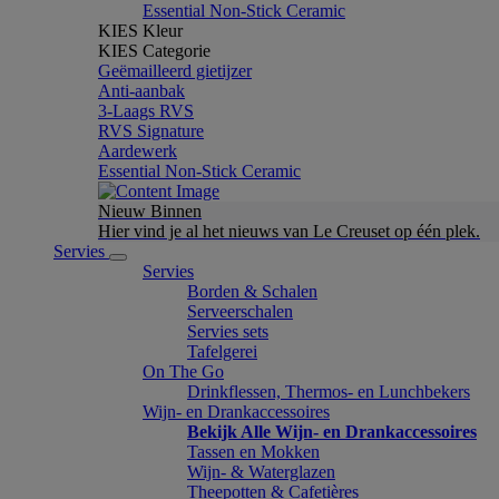
Essential Non-Stick Ceramic
KIES Kleur
KIES Categorie
Geëmailleerd gietijzer
Anti-aanbak
3-Laags RVS
RVS Signature
Aardewerk
Essential Non-Stick Ceramic
Nieuw Binnen
Hier vind je al het nieuws van Le Creuset op één plek.
Servies
Servies
Borden & Schalen
Serveerschalen
Servies sets
Tafelgerei
On The Go
Drinkflessen, Thermos- en Lunchbekers
Wijn- en Drankaccessoires
Bekijk Alle Wijn- en Drankaccessoires
Tassen en Mokken
Wijn- & Waterglazen
Theepotten & Cafetières