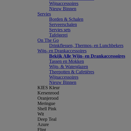
Wijnaccessoires
Nieuw Binnen
Servies
Borden & Schalen
Serveerschalen
Servies sets
Tafelgerei
On The Go
Drinkflessen, Thermos- en Lunchbekers
Wijn- en Drankaccessoires
Bekijk Alle Wijn- en Drankaccessoires
Tassen en Mokken
Wijn- & Waterglazen
Theepotten & Cafetières
Wijnaccessoires
Nieuw Binnen
KIES Kleur
Kersenrood
Oranjerood
Meringue
Shell Pink
Wit
Deep Teal
Azure
Flint