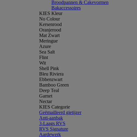
Broodpannen & Cakevormen
Bakaccessoires
KIES Kleur
No Colour
Kersenrood
Oranjerood
Mat Zwart
Meringue
Azure
Sea Salt
Flint
Wit
Shell Pink
Bleu Riviera
Ebbenzwart
Bamboo Green
Deep Teal
Garnet
Nectar
KIES Categorie
Geëmailleerd gietijzer
Anti-aanbak
3-Laags RVS
RVS Signature
Aardewerk