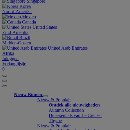
Singapore
Korea
Noord-Amerika
México
Canada
United States
Zuid-Amerika
Brazil
Midden-Oosten
United Arab Emirates
Afrika
Inloggen
Verlanglijstje
0
Nieuw Binnen
Nieuw & Populair
Ontdek alle nieuwigheden
Autumn Collection
De essentials van Le Creuset
Thyme
Nieuw & Populair