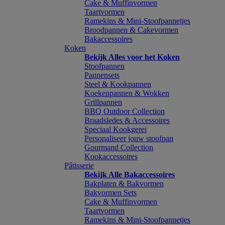
Cake & Muffinvormen
Taartvormen
Ramekins & Mini-Stoofpannetjes
Broodpannen & Cakevormen
Bakaccessoires
Koken
Bekijk Alles voor het Koken
Stoofpannen
Pannensets
Steel & Kookpannen
Koekenpannen & Wokken
Grillpannen
BBQ Outdoor Collection
Braadsledes & Accessoires
Speciaal Kookgerei
Personaliseer jouw stoofpan
Gourmand Collection
Kookaccessoires
Pâtisserie
Bekijk Alle Bakaccessoires
Bakplaten & Bakvormen
Bakvormen Sets
Cake & Muffinvormen
Taartvormen
Ramekins & Mini-Stoofpannetjes