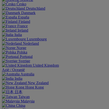
Česko
Deutschland
Danmark
España
Finland
France
Ireland
Italia
Luxembourg
Nederland
Norge
Polska
Portugal
Sverige
United Kingdom
Aziё / Oceaniё
Australia
India
New Zealand
Hong Kong
日本
Taiwan
Malaysia
China