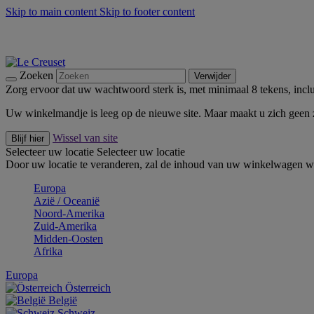
Skip to main content
Skip to footer content
Zomerse buitenmomenten met de BBQ Outdoor Collectie & Thy
De essentials van Le Creuset -
Ontdek Nu
Nieuwsbrieven: Registreer en bespaar 10%! -
Schrijf je nu in
Zoeken
Verwijder
Zorg ervoor dat uw wachtwoord sterk is, met minimaal 8 tekens, inclus
Uw winkelmandje is leeg op de nieuwe site. Maar maakt u zich geen
Wissel van site
Blijf hier
Selecteer uw locatie
Selecteer uw locatie
Door uw locatie te veranderen, zal de inhoud van uw winkelwagen wo
Europa
Aziё / Oceaniё
Noord-Amerika
Zuid-Amerika
Midden-Oosten
Afrika
Europa
Österreich
België
Schweiz