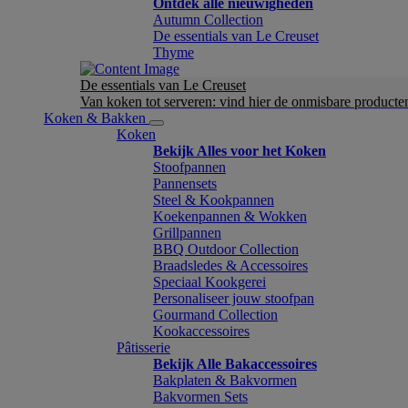
Ontdek alle nieuwigheden
Autumn Collection
De essentials van Le Creuset
Thyme
De essentials van Le Creuset
Van koken tot serveren: vind hier de onmisbare product
Koken & Bakken
Koken
Bekijk Alles voor het Koken
Stoofpannen
Pannensets
Steel & Kookpannen
Koekenpannen & Wokken
Grillpannen
BBQ Outdoor Collection
Braadsledes & Accessoires
Speciaal Kookgerei
Personaliseer jouw stoofpan
Gourmand Collection
Kookaccessoires
Pâtisserie
Bekijk Alle Bakaccessoires
Bakplaten & Bakvormen
Bakvormen Sets