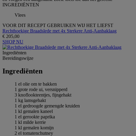
INGREDIЁNTEN
Vlees
VOOR DIT RECEPT GEBRUIKEN WIJ HET LIEFST
Rechthoekige Braadslede met 4x Sterkere Anti-Aanbaklaag
€ 205,00
SHOP NU
Ingrediёnten
Bereidingswijze
Ingrediёnten
1 el olie om te bakken
1 grote rode ui, versnipperd
3 knoflookteentjes, fijngehakt
1 kg lamsgehakt
1 el gedroogde gemengde kruiden
1 kl gemalen kaneel
1 el gerookte paprika
1 kl milde kerrie
1 kl gemalen komijn
2 el tomatenchutney