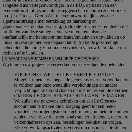
aangesteld als vertegenwoordiger in de EU), op basis van een
overeenkomst tot gezamenlijke zeggenschap die in wezen voorziet
in (a) Le Creuset Group AG die verantwoordelijk is voor de
algemene strategie met betrekking tot marketing en
gepersonaliseerde klantervaring; (b) lokale Le Creuset-entiteiten die
profiteren van deze strategie en deze uitvoeren, alsmede
onafhankelijk marketingcommunicatie/initiatieven ontwikkelen op
lokaal niveau (binnen een bepaald land); (c) beide gezamenlijk
beheerders die nodig zijn om de verzoeken van uw betrokkene om
rechten af te handelen.
3. WAAROM VERZAMELEN WIJ DEZE GEGEVENS?
Wij kunnen uw gegevens verwerken voor de volgende doeleinden:
VOOR ONZE WETTELIJKE VERPLICHTINGEN
Mogelijk moeten we bepaalde gegevens over u verwerken om
te voldoen aan onze wettelijke verplichtingen en andere
verplichtingen die voortvloeien uit instructies van de overheid.
OM EEN LE CREUSET-ACCOUNT AAN TE MAKEN
We zullen uw gegevens gebruiken om een Le Creuset-
account aan te maken die u toegang geeft tot een reeks
voordelen voor geregistreerde gebruikers, om beter te kunnen
genieten van onze diensten, zoals sneller afrekenen, meerdere
verzendadressen opslaan, bestellingen bekijken en volgen.
Elke verwerkingsactiviteit is vereist om ons in staat te stellen