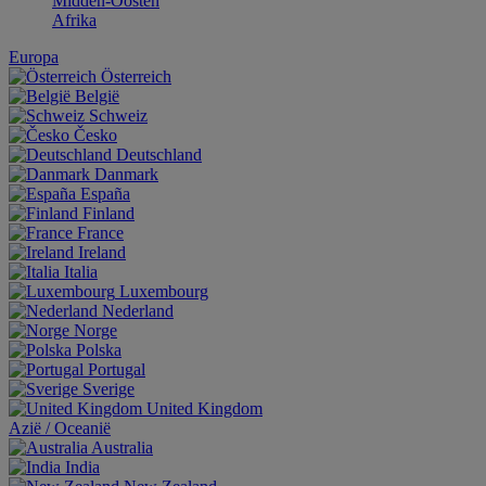
Midden-Oosten
Afrika
Europa
Österreich
België
Schweiz
Česko
Deutschland
Danmark
España
Finland
France
Ireland
Italia
Luxembourg
Nederland
Norge
Polska
Portugal
Sverige
United Kingdom
Aziё / Oceaniё
Australia
India