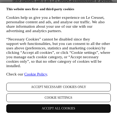
deze diensten aan u als Le Creuset-accounthouder te leveren.
OM UW BESTELLINGEN TE BEHEREN EN OM ONZE
This website uses first- and third-party cookies
PRODUCTEN, DIENSTEN EN ASSISTENTIE AAN U
TE LEVEREN
Cookies help us give you a better experience on Le Creuset,
Wij zullen uw gegevens gebruiken om onze contractuele
personalise content and ads, and analyse our traffic. We also
relatie met u, uw aankoop van producten op de Website, uw
share information about your use of our site with our
gebruik van de Website, eventuele latere hulp na de verkoop
advertising and analytics partners.
of uw deelname aan onze wedstrijden te beheren. Mogelijk
moeten we bepaalde gegevens over u verwerken voor onze
“Necessary Cookies” cannot be disabled since they
administratieve doeleinden die verband houden met onze
support web functionalities, but you can consent to all the other
contractuele relatie met u, zoals de boekhouding, facturering
uses above (preferences, statistics and marketing cookies) by
en controle, verificatie van betaalkaarten, fraudescreening,
clicking “Accept all cookies”, or click “Cookie settings”, where
you manage each cookie category, or “Accept necessary
veiligheid, beveiliging, systeemtests, onderhoud en statistische
cookies only”, so that no other category of cookies will be
analyse. Af en toe moeten we mogelijk om administratieve of
installed.
operationele redenen contact met u opnemen. Bijvoorbeeld
om u een bevestiging van uw aankoop te sturen. We zullen
Check our
Cookie Policy
.
uw persoonsgegevens ook gebruiken om uw verzoeken te
beantwoorden die via onze Websiteformulieren of andere
kanalen worden verzonden. Deze verwerkingsactiviteit is
ACCEPT NECESSARY COOKIES ONLY
vereist om ons in staat te stellen onze diensten aan u te
leveren. Wij kunnen uw gegevens verwerken op basis van
COOKIE SETTINGS
ons legitiem belang (naar behoren rekening houdend met uw
rechten en vrijheden) om u opvolg-e-mails te sturen in het
ACCEPT ALL COOKIES
geval u artikelen aan onze online winkelwagen hebt
toegevoegd zonder de aankoop af te ronden. Als u de