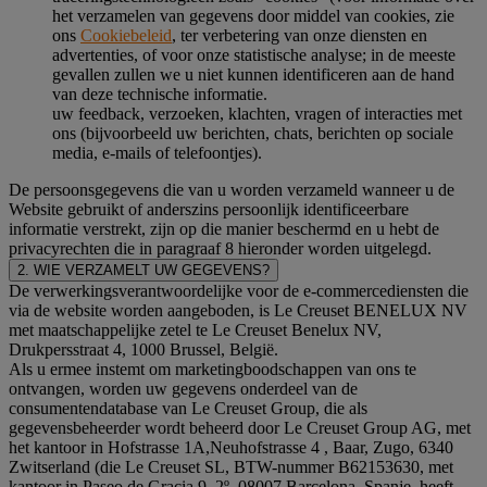
het verzamelen van gegevens door middel van cookies, zie
ons
Cookiebeleid
, ter verbetering van onze diensten en
advertenties, of voor onze statistische analyse; in de meeste
gevallen zullen we u niet kunnen identificeren aan de hand
van deze technische informatie.
uw feedback, verzoeken, klachten, vragen of interacties met
ons (bijvoorbeeld uw berichten, chats, berichten op sociale
media, e-mails of telefoontjes).
De persoonsgegevens die van u worden verzameld wanneer u de
Website gebruikt of anderszins persoonlijk identificeerbare
informatie verstrekt, zijn op die manier beschermd en u hebt de
privacyrechten die in paragraaf 8 hieronder worden uitgelegd.
2. WIE VERZAMELT UW GEGEVENS?
De verwerkingsverantwoordelijke voor de e-commercediensten die
via de website worden aangeboden, is Le Creuset BENELUX NV
met maatschappelijke zetel te Le Creuset Benelux NV,
Drukpersstraat 4, 1000 Brussel, België.
Als u ermee instemt om marketingboodschappen van ons te
ontvangen, worden uw gegevens onderdeel van de
consumentendatabase van Le Creuset Group, die als
gegevensbeheerder wordt beheerd door Le Creuset Group AG, met
het kantoor in Hofstrasse 1A,Neuhofstrasse 4 , Baar, Zugo, 6340
Zwitserland (die Le Creuset SL, BTW-nummer B62153630, met
kantoor in Paseo de Gracia 9, 2º, 08007 Barcelona, Spanje, heeft