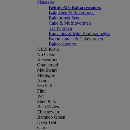
Pâtisserie
Bekijk Alle Bakaccessoires
Bakplaten & Bakvormen
Bakvormen Sets
Cake & Muffinvormen
Taartvormen
Ramekins & Mini-Stoofpannetjes
Broodpannen & Cakevormen
Bakaccessoires
KIES Kleur
No Colour
Kersenrood
Oranjerood
Mat Zwart
Meringue
Azure
Sea Salt
Flint
Wit
Shell Pink
Bleu Riviera
Ebbenzwart
Bamboo Green
Deep Teal
Garnet