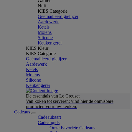
Garnet
Nuit
KIES Categorie
Geëmailleerd gietijzer
Aardewerk
Ketels
Molens
Silicone
Keukengerei
KIES Kleur
KIES Categorie
Geëmailleerd gietijzer
Aardewerk
Ketels
Molens
Silicone
Keukengerei
De essentials van Le Creuset
Van koken tot serveren: vind hier de onmisbare
producten voor uw keuken.
Cadeaus
Cadeaukaart
Cadeaugids
Onze Favoriete Cadeaus