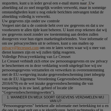
stopzetten, kunt u in ieder geval een e-mail sturen naar
.
Uw
afmelding zal zo snel mogelijk worden verwerkt, maar in sommige
omstandigheden kunt u nog enkele berichten ontvangen totdat de
afmelding volledig is verwerkt.
Uw gegevens zijn onder uw controle
Vergeet niet dat u de controle hebt over uw gegevens en dat u uw
voorkeuren te allen tijde kunt beheren. U kunt erop rekenen dat wij
uw gegevens nooit zonder uw toestemming aan derden zullen
doorgeven voor hun eigen marketingdoeleinden. Voor informatie of
om uw privacyrechten uit te oefenen, kunt u ons mailen op
privacy@lecreuset.com
om ons te laten weten waar wij u mee van
dienst kunnen zijn en wij zullen tijdig reageren.
Volledige Privacyverklaring van Le Creuset
Le Creuset verbindt zich ertoe uw persoonsgegevens en uw privacy
te beschermen en in deze verklaring wordt uitgelegd hoe wij uw
persoonsgegevens verzamelen en verwerken in overeenstemming
met de EU-wetgeving inzake gegevensbescherming (met inbegrip
van de EU Algemene Verordening Gegevensbescherming
2016/679) en de wet inzake gegevensbescherming die van
toepassing is in uw land, gebied of locatie (de
"Gegevensbeschermingswetten").
1. WANNEER EN WELK SOORT GEGEVENS VERZAMELEN WIJ
VAN U?
“Persoonsgegevens” betekent alle informatie met betrekking tot u en
die ons in staat stelt om u te identificeren, hetzij rechtstreeks of in