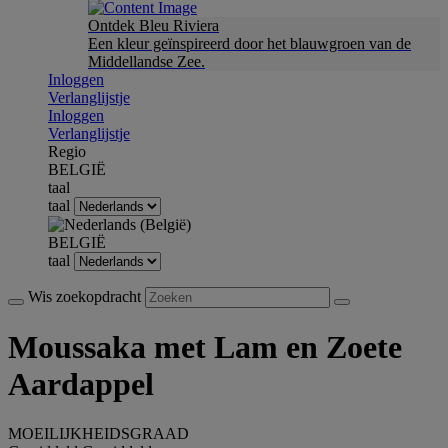
Ontdek Bleu Riviera
Een kleur geïnspireerd door het blauwgroen van de
Middellandse Zee.
Inloggen
Verlanglijstje
Inloggen
Verlanglijstje
Regio
BELGIË
taal
taal
BELGIË
taal
Wis zoekopdracht
Moussaka met Lam en Zoete
Aardappel
MOEILIJKHEIDSGRAAD