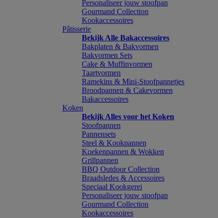
Personaliseer jouw stoofpan
Gourmand Collection
Kookaccessoires
Pâtisserie
Bekijk Alle Bakaccessoires
Bakplaten & Bakvormen
Bakvormen Sets
Cake & Muffinvormen
Taartvormen
Ramekins & Mini-Stoofpannetjes
Broodpannen & Cakevormen
Bakaccessoires
Koken
Bekijk Alles voor het Koken
Stoofpannen
Pannensets
Steel & Kookpannen
Koekenpannen & Wokken
Grillpannen
BBQ Outdoor Collection
Braadsledes & Accessoires
Speciaal Kookgerei
Personaliseer jouw stoofpan
Gourmand Collection
Kookaccessoires