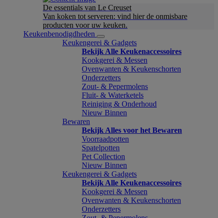
De essentials van Le Creuset
Van koken tot serveren: vind hier de onmisbare
producten voor uw keuken.
Keukenbenodigdheden
Keukengerei & Gadgets
Bekijk Alle Keukenaccessoires
Kookgerei & Messen
Ovenwanten & Keukenschorten
Onderzetters
Zout- & Pepermolens
Fluit- & Waterketels
Reiniging & Onderhoud
Nieuw Binnen
Bewaren
Bekijk Alles voor het Bewaren
Voorraadpotten
Spatelpotten
Pet Collection
Nieuw Binnen
Keukengerei & Gadgets
Bekijk Alle Keukenaccessoires
Kookgerei & Messen
Ovenwanten & Keukenschorten
Onderzetters
Zout- & Pepermolens