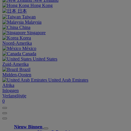
New Zealand
Hong Kong
日本
Taiwan
Malaysia
China
Singapore
Korea
Noord-Amerika
México
Canada
United States
Zuid-Amerika
Brazil
Midden-Oosten
United Arab Emirates
Afrika
Inloggen
Verlanglijstje
0
Nieuw Binnen