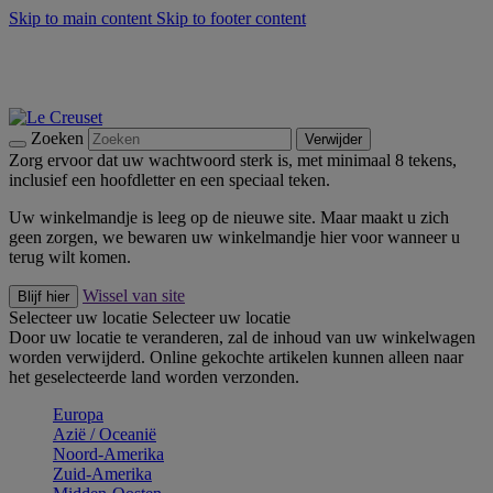
Skip to main content
Skip to footer content
Zomerse buitenmomenten met de BBQ Outdoor Collectie &
Thyme -
Shop Nu
De essentials van Le Creuset -
Ontdek Nu
Nieuwsbrieven: Registreer en bespaar 10%! -
Schrijf je nu in
Zoeken
Verwijder
Zorg ervoor dat uw wachtwoord sterk is, met minimaal 8 tekens,
inclusief een hoofdletter en een speciaal teken.
Uw winkelmandje is leeg op de nieuwe site. Maar maakt u zich
geen zorgen, we bewaren uw winkelmandje hier voor wanneer u
terug wilt komen.
Wissel van site
Blijf hier
Selecteer uw locatie
Selecteer uw locatie
Door uw locatie te veranderen, zal de inhoud van uw winkelwagen
worden verwijderd. Online gekochte artikelen kunnen alleen naar
het geselecteerde land worden verzonden.
Europa
Aziё / Oceaniё
Noord-Amerika
Zuid-Amerika