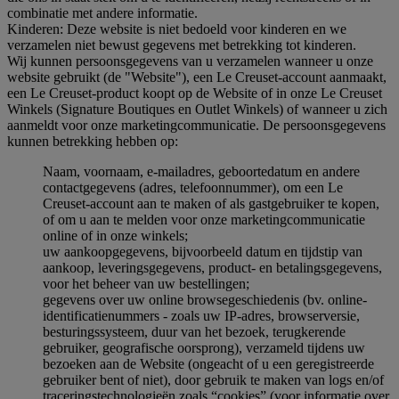
combinatie met andere informatie.
Kinderen: Deze website is niet bedoeld voor kinderen en we
verzamelen niet bewust gegevens met betrekking tot kinderen.
Wij kunnen persoonsgegevens van u verzamelen wanneer u onze
website gebruikt (de "Website"), een Le Creuset-account aanmaakt,
een Le Creuset-product koopt op de Website of in onze Le Creuset
Winkels (Signature Boutiques en Outlet Winkels) of wanneer u zich
aanmeldt voor onze marketingcommunicatie. De persoonsgegevens
kunnen betrekking hebben op:
Naam, voornaam, e-mailadres, geboortedatum en andere
contactgegevens (adres, telefoonnummer), om een Le
Creuset-account aan te maken of als gastgebruiker te kopen,
of om u aan te melden voor onze marketingcommunicatie
online of in onze winkels;
uw aankoopgegevens, bijvoorbeeld datum en tijdstip van
aankoop, leveringsgegevens, product- en betalingsgegevens,
voor het beheer van uw bestellingen;
gegevens over uw online browsegeschiedenis (bv. online-
identificatienummers - zoals uw IP-adres, browserversie,
besturingssysteem, duur van het bezoek, terugkerende
gebruiker, geografische oorsprong), verzameld tijdens uw
bezoeken aan de Website (ongeacht of u een geregistreerde
gebruiker bent of niet), door gebruik te maken van logs en/of
traceringstechnologieën zoals “cookies” (voor informatie over