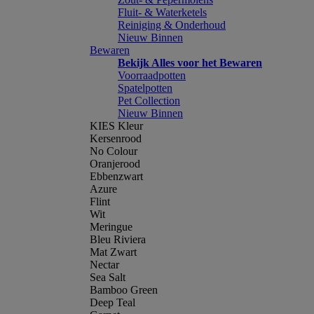
Fluit- & Waterketels
Reiniging & Onderhoud
Nieuw Binnen
Bewaren
Bekijk Alles voor het Bewaren
Voorraadpotten
Spatelpotten
Pet Collection
Nieuw Binnen
KIES Kleur
Kersenrood
No Colour
Oranjerood
Ebbenzwart
Azure
Flint
Wit
Meringue
Bleu Riviera
Mat Zwart
Nectar
Sea Salt
Bamboo Green
Deep Teal