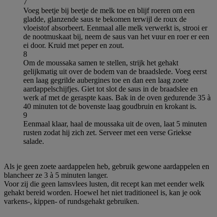
7
Voeg beetje bij beetje de melk toe en blijf roeren om een
gladde, glanzende saus te bekomen terwijl de roux de
vloeistof absorbeert. Eenmaal alle melk verwerkt is, strooi er
de nootmuskaat bij, neem de saus van het vuur en roer er een
ei door. Kruid met peper en zout.
8
Om de moussaka samen te stellen, strijk het gehakt
gelijkmatig uit over de bodem van de braadslede. Voeg eerst
een laag gegrilde aubergines toe en dan een laag zoete
aardappelschijfjes. Giet tot slot de saus in de braadslee en
werk af met de geraspte kaas. Bak in de oven gedurende 35 à
40 minuten tot de bovenste laag goudbruin en krokant is.
9
Eenmaal klaar, haal de moussaka uit de oven, laat 5 minuten
rusten zodat hij zich zet. Serveer met een verse Griekse
salade.
Als je geen zoete aardappelen heb, gebruik gewone aardappelen en
blancheer ze 3 à 5 minuten langer.
Voor zij die geen lamsvlees lusten, dit recept kan met eender welk
gehakt bereid worden. Hoewel het niet traditioneel is, kan je ook
varkens-, kippen- of rundsgehakt gebruiken.