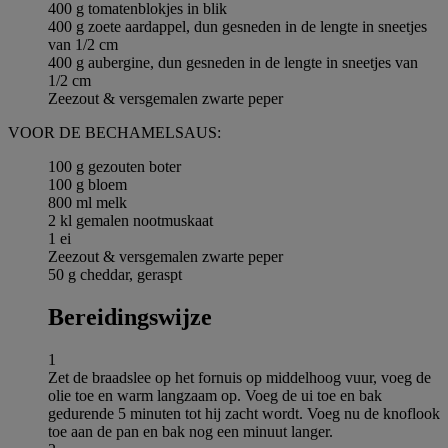
400 g tomatenblokjes in blik
400 g zoete aardappel, dun gesneden in de lengte in sneetjes
van 1/2 cm
400 g aubergine, dun gesneden in de lengte in sneetjes van
1/2 cm
Zeezout & versgemalen zwarte peper
VOOR DE BECHAMELSAUS:
100 g gezouten boter
100 g bloem
800 ml melk
2 kl gemalen nootmuskaat
1 ei
Zeezout & versgemalen zwarte peper
50 g cheddar, geraspt
Bereidingswijze
1
Zet de braadslee op het fornuis op middelhoog vuur, voeg de
olie toe en warm langzaam op. Voeg de ui toe en bak
gedurende 5 minuten tot hij zacht wordt. Voeg nu de knoflook
toe aan de pan en bak nog een minuut langer.