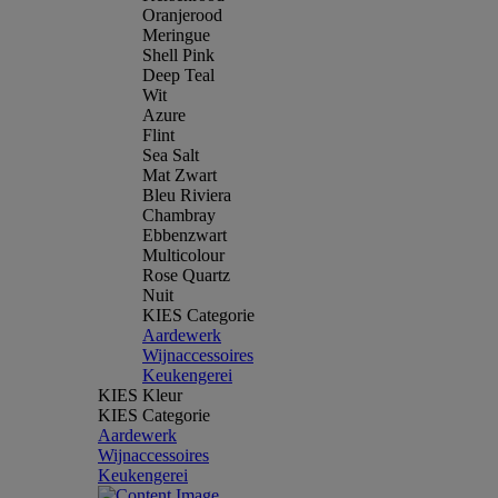
Oranjerood
Meringue
Shell Pink
Deep Teal
Wit
Azure
Flint
Sea Salt
Mat Zwart
Bleu Riviera
Chambray
Ebbenzwart
Multicolour
Rose Quartz
Nuit
KIES Categorie
Aardewerk
Wijnaccessoires
Keukengerei
KIES Kleur
KIES Categorie
Aardewerk
Wijnaccessoires
Keukengerei