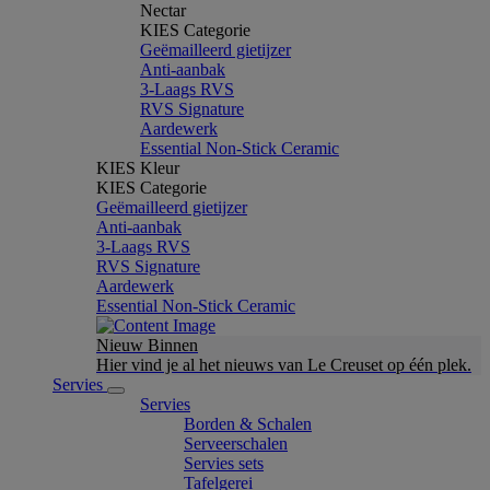
Nectar
KIES Categorie
Geëmailleerd gietijzer
Anti-aanbak
3-Laags RVS
RVS Signature
Aardewerk
Essential Non-Stick Ceramic
KIES Kleur
KIES Categorie
Geëmailleerd gietijzer
Anti-aanbak
3-Laags RVS
RVS Signature
Aardewerk
Essential Non-Stick Ceramic
Nieuw Binnen
Hier vind je al het nieuws van Le Creuset op één plek.
Servies
Servies
Borden & Schalen
Serveerschalen
Servies sets
Tafelgerei