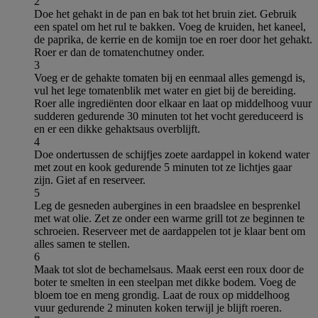
2
Doe het gehakt in de pan en bak tot het bruin ziet. Gebruik
een spatel om het rul te bakken. Voeg de kruiden, het kaneel,
de paprika, de kerrie en de komijn toe en roer door het gehakt.
Roer er dan de tomatenchutney onder.
3
Voeg er de gehakte tomaten bij en eenmaal alles gemengd is,
vul het lege tomatenblik met water en giet bij de bereiding.
Roer alle ingrediënten door elkaar en laat op middelhoog vuur
sudderen gedurende 30 minuten tot het vocht gereduceerd is
en er een dikke gehaktsaus overblijft.
4
Doe ondertussen de schijfjes zoete aardappel in kokend water
met zout en kook gedurende 5 minuten tot ze lichtjes gaar
zijn. Giet af en reserveer.
5
Leg de gesneden aubergines in een braadslee en besprenkel
met wat olie. Zet ze onder een warme grill tot ze beginnen te
schroeien. Reserveer met de aardappelen tot je klaar bent om
alles samen te stellen.
6
Maak tot slot de bechamelsaus. Maak eerst een roux door de
boter te smelten in een steelpan met dikke bodem. Voeg de
bloem toe en meng grondig. Laat de roux op middelhoog
vuur gedurende 2 minuten koken terwijl je blijft roeren.