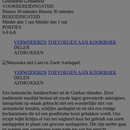
Gemiddeld
Gemiddeld
VOORBEREIDINGSTIJD
Binnen 30 minuten
Binnen 30 minuten
BEREIDINGSTIJD
Minder dan 1 uur
Minder dan 1 uur
PORTIES
6-8
6-8
VERWIJDEREN
TOEVOEGEN AAN KOOKBOEK
DELEN
AFDRUKKEN
VERWIJDEREN
TOEVOEGEN AAN KOOKBOEK
DELEN
AFDRUKKEN
Een fantastische familieschotel uit de Griekse eilanden. Deze
traditionele maaltijd bestaat uit royale lagen geroosterde aubergines,
lamsgehakt op smaak gebracht met een wonderlijke mix van
aromatische kruiden, schijfjes aardappel en tot slot een romige
bechamelsaus die tot een goudbruine korst gebakken wordt. Ons
recept wijkt lichtjes af van het origineel door het gebruik van zoete
aardappelen in plaats van gewone aardappelen. Die zijn sneller gaar
en voegen een aangename zoete toets toe aan het gerecht.