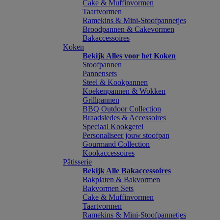
Cake & Muffinvormen
Taartvormen
Ramekins & Mini-Stoofpannetjes
Broodpannen & Cakevormen
Bakaccessoires
Koken
Bekijk Alles voor het Koken
Stoofpannen
Pannensets
Steel & Kookpannen
Koekenpannen & Wokken
Grillpannen
BBQ Outdoor Collection
Braadsledes & Accessoires
Speciaal Kookgerei
Personaliseer jouw stoofpan
Gourmand Collection
Kookaccessoires
Pâtisserie
Bekijk Alle Bakaccessoires
Bakplaten & Bakvormen
Bakvormen Sets
Cake & Muffinvormen
Taartvormen
Ramekins & Mini-Stoofpannetjes