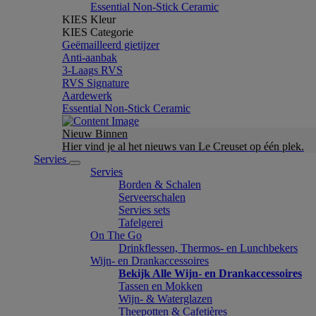
Essential Non-Stick Ceramic
KIES Kleur
KIES Categorie
Geëmailleerd gietijzer
Anti-aanbak
3-Laags RVS
RVS Signature
Aardewerk
Essential Non-Stick Ceramic
Nieuw Binnen
Hier vind je al het nieuws van Le Creuset op één plek.
Servies
Servies
Borden & Schalen
Serveerschalen
Servies sets
Tafelgerei
On The Go
Drinkflessen, Thermos- en Lunchbekers
Wijn- en Drankaccessoires
Bekijk Alle Wijn- en Drankaccessoires
Tassen en Mokken
Wijn- & Waterglazen
Theepotten & Cafetières