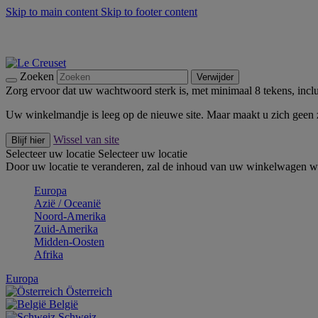
Skip to main content
Skip to footer content
Zomerse buitenmomenten met de BBQ Outdoor Collectie & Thy
De essentials van Le Creuset -
Ontdek Nu
Nieuwsbrieven: Registreer en bespaar 10%! -
Schrijf je nu in
Zoeken
Verwijder
Zorg ervoor dat uw wachtwoord sterk is, met minimaal 8 tekens, inclus
Uw winkelmandje is leeg op de nieuwe site. Maar maakt u zich geen
Wissel van site
Blijf hier
Selecteer uw locatie
Selecteer uw locatie
Door uw locatie te veranderen, zal de inhoud van uw winkelwagen wo
Europa
Aziё / Oceaniё
Noord-Amerika
Zuid-Amerika
Midden-Oosten
Afrika
Europa
Österreich
België
Schweiz