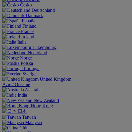
Česko
Deutschland
Danmark
España
Finland
France
Ireland
Italia
Luxembourg
Nederland
Norge
Polska
Portugal
Sverige
United Kingdom
Aziё / Oceaniё
Australia
India
New Zealand
Hong Kong
日本
Taiwan
Malaysia
China