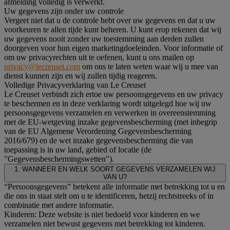
afmelding volledig is verwerkt.
Uw gegevens zijn onder uw controle
Vergeet niet dat u de controle hebt over uw gegevens en dat u uw
voorkeuren te allen tijde kunt beheren. U kunt erop rekenen dat wij
uw gegevens nooit zonder uw toestemming aan derden zullen
doorgeven voor hun eigen marketingdoeleinden. Voor informatie of
om uw privacyrechten uit te oefenen, kunt u ons mailen op
privacy@lecreuset.com
om ons te laten weten waar wij u mee van
dienst kunnen zijn en wij zullen tijdig reageren.
Volledige Privacyverklaring van Le Creuset
Le Creuset verbindt zich ertoe uw persoonsgegevens en uw privacy
te beschermen en in deze verklaring wordt uitgelegd hoe wij uw
persoonsgegevens verzamelen en verwerken in overeenstemming
met de EU-wetgeving inzake gegevensbescherming (met inbegrip
van de EU Algemene Verordening Gegevensbescherming
2016/679) en de wet inzake gegevensbescherming die van
toepassing is in uw land, gebied of locatie (de
"Gegevensbeschermingswetten").
1. WANNEER EN WELK SOORT GEGEVENS VERZAMELEN WIJ
VAN U?
“Persoonsgegevens” betekent alle informatie met betrekking tot u en
die ons in staat stelt om u te identificeren, hetzij rechtstreeks of in
combinatie met andere informatie.
Kinderen: Deze website is niet bedoeld voor kinderen en we
verzamelen niet bewust gegevens met betrekking tot kinderen.