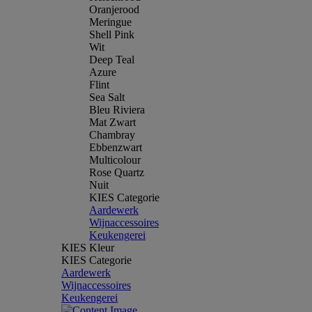
Oranjerood
Meringue
Shell Pink
Wit
Deep Teal
Azure
Flint
Sea Salt
Bleu Riviera
Mat Zwart
Chambray
Ebbenzwart
Multicolour
Rose Quartz
Nuit
KIES Categorie
Aardewerk
Wijnaccessoires
Keukengerei
KIES Kleur
KIES Categorie
Aardewerk
Wijnaccessoires
Keukengerei