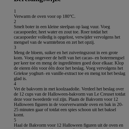
1
Verwarm de oven voor op 180°C.
2
Smelt boter in een kleine steelpan op laag vuur. Voeg
cacaopoeder, heet water en zout toe. Roer totdat het
cacaopoeder volledig is opgelost, verwijder vervolgens het
mengsel van de warmtebron en zet het opzij.
3
Meng de bloem, suiker en het zuiveringszout in een grote
kom. Voeg ongeveer de helft van het cacao- en botermengsel
per keer toe en meng de ingrediënten goed door elkaar. Klop
de eieren één voor één door het beslag. Voeg vervolgens het
Griekse yoghurt- en vanille-extract toe en meng tot het beslag
glad is.
4
Vet de bakvorm in met koolzaadolie. Verdeel het beslag over
de 12 cups van de Halloween-bakvorm van Le Creuset totdat
deze voor tweederde vol zijn. Plaats de Bakvorm voor 12
Halloween figuren in de voorverwarmde oven en bak in 20-
25 minuten gaar of totdat een spies schoon uit het baksel
komt.
5
Haal de Bakvorm voor 12 Halloween figuren uit de oven en