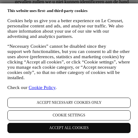
gevallen zullen we u niet kunnen identificeren aan de hand
van deze technische informatie.
This website uses first- and third-party cookies
uw feedback, verzoeken, klachten, vragen of interacties met
ons (bijvoorbeeld uw berichten, chats, berichten op sociale
Cookies help us give you a better experience on Le Creuset,
media, e-mails of telefoontjes).
personalise content and ads, and analyse our traffic. We also
share information about your use of our site with our
De persoonsgegevens die van u worden verzameld wanneer u de
advertising and analytics partners.
Website gebruikt of anderszins persoonlijk identificeerbare
informatie verstrekt, zijn op die manier beschermd en u hebt de
“Necessary Cookies” cannot be disabled since they
privacyrechten die in paragraaf 8 hieronder worden uitgelegd.
support web functionalities, but you can consent to all the other
uses above (preferences, statistics and marketing cookies) by
2. WIE VERZAMELT UW GEGEVENS?
clicking “Accept all cookies”, or click “Cookie settings”, where
De verwerkingsverantwoordelijke voor de e-commercediensten die
you manage each cookie category, or “Accept necessary
via de website worden aangeboden, is Le Creuset BENELUX NV
cookies only”, so that no other category of cookies will be
met maatschappelijke zetel te Le Creuset Benelux NV,
installed.
Drukpersstraat 4, 1000 Brussel, België.
Als u ermee instemt om marketingboodschappen van ons te
Check our
Cookie Policy
.
ontvangen, worden uw gegevens onderdeel van de
consumentendatabase van Le Creuset Group, die als
gegevensbeheerder wordt beheerd door Le Creuset Group AG, met
ACCEPT NECESSARY COOKIES ONLY
het kantoor in Hofstrasse 1A,Neuhofstrasse 4 , Baar, Zugo, 6340
Zwitserland (die Le Creuset SL, BTW-nummer B62153630, met
COOKIE SETTINGS
kantoor in Paseo de Gracia 9, 2º, 08007 Barcelona, Spanje, heeft
aangesteld als vertegenwoordiger in de EU), op basis van een
ACCEPT ALL COOKIES
overeenkomst tot gezamenlijke zeggenschap die in wezen voorziet
in (a) Le Creuset Group AG die verantwoordelijk is voor de