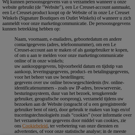
Wij kunnen persoonsgegevens van u verzamelen wanneer u onze
website gebruikt (de "Website"), een Le Creuset-account aanmaakt,
een Le Creuset-product koopt op de Website of in onze Le Creuset
Winkels (Signature Boutiques en Outlet Winkels) of wanneer u zich
aanmeldt voor onze marketingcommunicatie. De persoonsgegevens
kunnen betrekking hebben op:
Naam, voornaam, e-mailadres, geboortedatum en andere
contactgegevens (adres, telefoonnummer), om een Le
Creuset-account aan te maken of als gastgebruiker te kopen,
of om u aan te melden voor onze marketingcommunicatie
online of in onze winkels;
uw aankoopgegevens, bijvoorbeeld datum en tijdstip van
aankoop, leveringsgegevens, product- en betalingsgegevens,
voor het beheer van uw bestellingen;
gegevens over uw online browsegeschiedenis (bv. online-
identificatienummers - zoals uw IP-adres, browserversie,
besturingssysteem, duur van het bezoek, terugkerende
gebruiker, geografische oorsprong), verzameld tijdens uw
bezoeken aan de Website (ongeacht of u een geregistreerde
gebruiker bent of niet), door gebruik te maken van logs en/of
traceringstechnologieën zoals “cookies” (voor informatie over
het verzamelen van gegevens door middel van cookies, zie
ons
Cookiebeleid
, ter verbetering van onze diensten en
advertenties, of voor onze statistische analyse; in de meeste