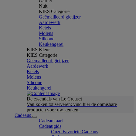
Garnet
Nuit
KIES Categorie
Geëmailleerd gietijzer
Aardewerk
Ketels
Molens
Silicone
Keukengerei
KIES Kleur
KIES Categorie
Geëmailleerd gietijzer
Aardewerk
Ketels
Molens
Silicone
Keukengerei
De essentials van Le Creuset
Van koken tot serveren: vind hier de onmisbare
producten voor uw keuken.
Cadeaus
Cadeaukaart
Cadeaugids
Onze Favoriete Cadeaus