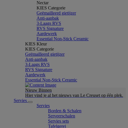
Nectar
KIES Categorie
Geëmailleerd gietijzer
Anti-aanbak
3-Laags RVS
RVS Signature
Aardewerk
Essential Non-Stick Ceramic
KIES Kleur
KIES Categorie
Geëmailleerd gietijzer
Anti-aanbak
3-Laags RVS
RVS Signature
Aardewerk
Essential Non-Stick Ceramic
Nieuw Binnen
Hier vind je al het nieuws van Le Creuset op één plek.
Servies
Servies
Borden & Schalen
Serveerschalen
Servies sets
Tafelgerei