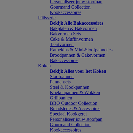
Personaliseer jouw stoofpan
Gourmand Collection
Kookaccessoires
Pâtisserie
Bekijk Alle Bakaccessoires
Bakplaten & Bakvormen
Bakvormen Sets
Cake & Muffinvormen
Taartvormen
Ramekins & Mini-Stoofpannetjes
Broodpannen & Cakevormen
Bakaccessoires
Koken
Bekijk Alles voor het Koken
Stoofpannen
Pannensets
Steel & Kookpannen
Koekenpannen & Wokken
Grillpannen
BBQ Outdoor Collection
Braadsledes & Accessoires
Speciaal Kookgerei
Personaliseer jouw stoofpan
Gourmand Collection
Kookaccessoires