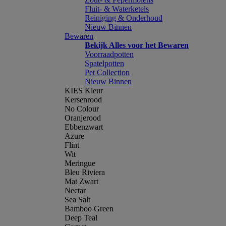
Fluit- & Waterketels
Reiniging & Onderhoud
Nieuw Binnen
Bewaren
Bekijk Alles voor het Bewaren
Voorraadpotten
Spatelpotten
Pet Collection
Nieuw Binnen
KIES Kleur
Kersenrood
No Colour
Oranjerood
Ebbenzwart
Azure
Flint
Wit
Meringue
Bleu Riviera
Mat Zwart
Nectar
Sea Salt
Bamboo Green
Deep Teal