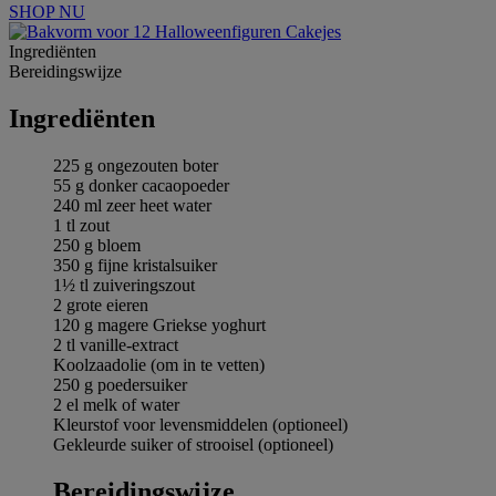
SHOP NU
Ingrediёnten
Bereidingswijze
Ingrediёnten
225 g ongezouten boter
55 g donker cacaopoeder
240 ml zeer heet water
1 tl zout
250 g bloem
350 g fijne kristalsuiker
1½ tl zuiveringszout
2 grote eieren
120 g magere Griekse yoghurt
2 tl vanille-extract
Koolzaadolie (om in te vetten)
250 g poedersuiker
2 el melk of water
Kleurstof voor levensmiddelen (optioneel)
Gekleurde suiker of strooisel (optioneel)
Bereidingswijze