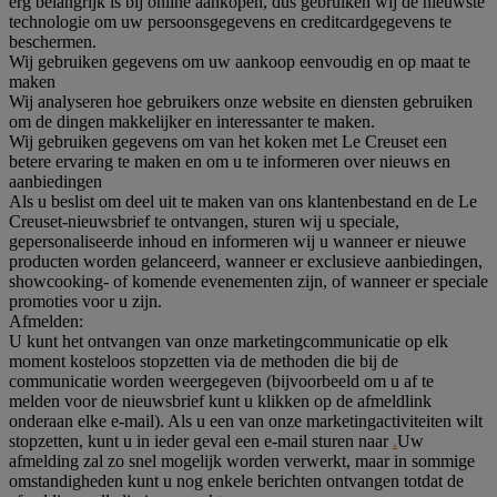
erg belangrijk is bij online aankopen, dus gebruiken wij de nieuwste
technologie om uw persoonsgegevens en creditcardgegevens te
beschermen.
Wij gebruiken gegevens om uw aankoop eenvoudig en op maat te
maken
Wij analyseren hoe gebruikers onze website en diensten gebruiken
om de dingen makkelijker en interessanter te maken.
Wij gebruiken gegevens om van het koken met Le Creuset een
betere ervaring te maken en om u te informeren over nieuws en
aanbiedingen
Als u beslist om deel uit te maken van ons klantenbestand en de Le
Creuset-nieuwsbrief te ontvangen, sturen wij u speciale,
gepersonaliseerde inhoud en informeren wij u wanneer er nieuwe
producten worden gelanceerd, wanneer er exclusieve aanbiedingen,
showcooking- of komende evenementen zijn, of wanneer er speciale
promoties voor u zijn.
Afmelden:
U kunt het ontvangen van onze marketingcommunicatie op elk
moment kosteloos stopzetten via de methoden die bij de
communicatie worden weergegeven (bijvoorbeeld om u af te
melden voor de nieuwsbrief kunt u klikken op de afmeldlink
onderaan elke e-mail). Als u een van onze marketingactiviteiten wilt
stopzetten, kunt u in ieder geval een e-mail sturen naar
.
Uw
afmelding zal zo snel mogelijk worden verwerkt, maar in sommige
omstandigheden kunt u nog enkele berichten ontvangen totdat de