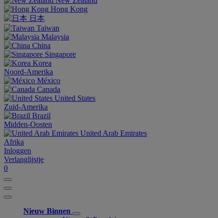
New Zealand
Hong Kong
日本
Taiwan
Malaysia
China
Singapore
Korea
Noord-Amerika
México
Canada
United States
Zuid-Amerika
Brazil
Midden-Oosten
United Arab Emirates
Afrika
Inloggen
Verlanglijstje
0
Nieuw Binnen