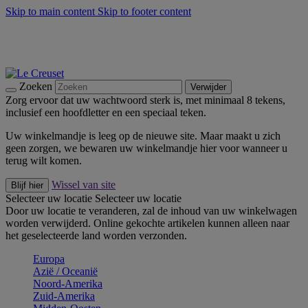
Skip to main content
Skip to footer content
Zomerse buitenmomenten met de BBQ Outdoor Collectie &
Thyme -
Shop Nu
De essentials van Le Creuset -
Ontdek Nu
Nieuwsbrieven: Registreer en bespaar 10%! -
Schrijf je nu in
Zoeken
Verwijder
Zorg ervoor dat uw wachtwoord sterk is, met minimaal 8 tekens,
inclusief een hoofdletter en een speciaal teken.
Uw winkelmandje is leeg op de nieuwe site. Maar maakt u zich
geen zorgen, we bewaren uw winkelmandje hier voor wanneer u
terug wilt komen.
Wissel van site
Blijf hier
Selecteer uw locatie
Selecteer uw locatie
Door uw locatie te veranderen, zal de inhoud van uw winkelwagen
worden verwijderd. Online gekochte artikelen kunnen alleen naar
het geselecteerde land worden verzonden.
Europa
Aziё / Oceaniё
Noord-Amerika
Zuid-Amerika