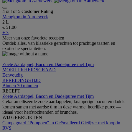
4 out of 5 Customer Rating
Mengkom in Aardewerk
2 L
€ 51,00
+ 3
Meer van onze favoriete recepten
Ontdek alles, van klassieke gerechten tot prachtige taarten en
exotische specialiteiten.
Zoete Aardappel, Bacon en Dadelpuree met Tijm
MOEILIJKHEIDSGRAAD
Eenvoudig
BEREIDINGSTIJD
Binnen 30 minuten
RECEPT
Zoete Aardappel, Bacon en Dadelpuree met Tijm
Gekaramelliseerde zoete aardappelen, knapperige bacon en dadels
komen samen met aardse tijm in deze warme, heerlijke puree —
ideaal voor herfstochtenden of brunches.
WIJ GEBRUIKTEN
Campagnard "Pompoen" in Geëmailleerd Gietijzer met knop in
RVS