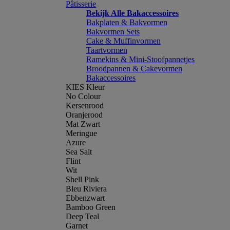
Pâtisserie
Bekijk Alle Bakaccessoires
Bakplaten & Bakvormen
Bakvormen Sets
Cake & Muffinvormen
Taartvormen
Ramekins & Mini-Stoofpannetjes
Broodpannen & Cakevormen
Bakaccessoires
KIES Kleur
No Colour
Kersenrood
Oranjerood
Mat Zwart
Meringue
Azure
Sea Salt
Flint
Wit
Shell Pink
Bleu Riviera
Ebbenzwart
Bamboo Green
Deep Teal
Garnet