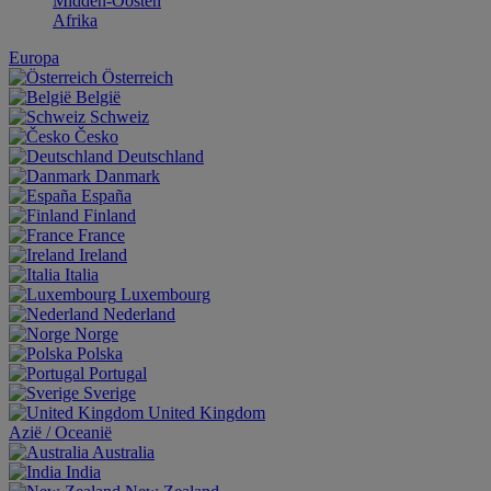
Midden-Oosten
Afrika
Europa
Österreich
België
Schweiz
Česko
Deutschland
Danmark
España
Finland
France
Ireland
Italia
Luxembourg
Nederland
Norge
Polska
Portugal
Sverige
United Kingdom
Aziё / Oceaniё
Australia
India