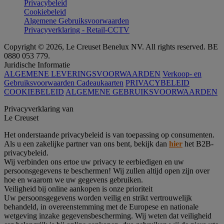
Privacybeleid
Cookiebeleid
Algemene Gebruiksvoorwaarden
Privacyverklaring - Retail-CCTV
Copyright © 2026, Le Creuset Benelux NV. All rights reserved. BE
0880 053 779.
Juridische Informatie
ALGEMENE LEVERINGSVOORWAARDEN
Verkoop- en
Gebruiksvoorwaarden Cadeaukaarten
PRIVACYBELEID
COOKIEBELEID
ALGEMENE GEBRUIKSVOORWAARDEN
Privacyverklaring van
Le Creuset
Het onderstaande privacybeleid is van toepassing op consumenten.
Als u een zakelijke partner van ons bent, bekijk dan
hier
het B2B-
privacybeleid.
Wij verbinden ons ertoe uw privacy te eerbiedigen en uw
persoonsgegevens te beschermen! Wij zullen altijd open zijn over
hoe en waarom we uw gegevens gebruiken.
Veiligheid bij online aankopen is onze prioriteit
Uw persoonsgegevens worden veilig en strikt vertrouwelijk
behandeld, in overeenstemming met de Europese en nationale
wetgeving inzake gegevensbescherming. Wij weten dat veiligheid