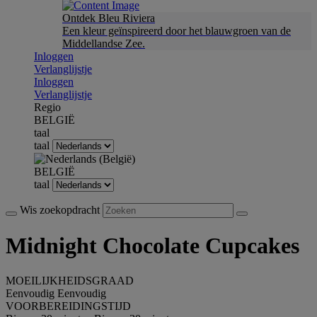
Ontdek Bleu Riviera
Een kleur geïnspireerd door het blauwgroen van de
Middellandse Zee.
Inloggen
Verlanglijstje
Inloggen
Verlanglijstje
Regio
BELGIË
taal
taal
BELGIË
taal
Wis zoekopdracht
Midnight Chocolate Cupcakes
MOEILIJKHEIDSGRAAD
Eenvoudig
Eenvoudig
VOORBEREIDINGSTIJD