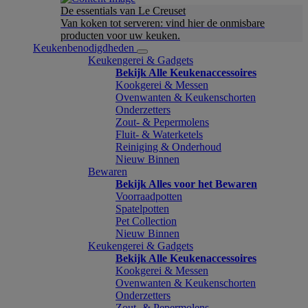
De essentials van Le Creuset
Van koken tot serveren: vind hier de onmisbare
producten voor uw keuken.
Keukenbenodigdheden
Keukengerei & Gadgets
Bekijk Alle Keukenaccessoires
Kookgerei & Messen
Ovenwanten & Keukenschorten
Onderzetters
Zout- & Pepermolens
Fluit- & Waterketels
Reiniging & Onderhoud
Nieuw Binnen
Bewaren
Bekijk Alles voor het Bewaren
Voorraadpotten
Spatelpotten
Pet Collection
Nieuw Binnen
Keukengerei & Gadgets
Bekijk Alle Keukenaccessoires
Kookgerei & Messen
Ovenwanten & Keukenschorten
Onderzetters
Zout- & Pepermolens