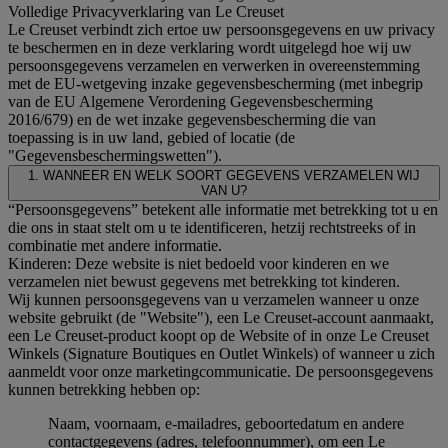
Volledige Privacyverklaring van Le Creuset
Le Creuset verbindt zich ertoe uw persoonsgegevens en uw privacy
te beschermen en in deze verklaring wordt uitgelegd hoe wij uw
persoonsgegevens verzamelen en verwerken in overeenstemming
met de EU-wetgeving inzake gegevensbescherming (met inbegrip
van de EU Algemene Verordening Gegevensbescherming
2016/679) en de wet inzake gegevensbescherming die van
toepassing is in uw land, gebied of locatie (de
"Gegevensbeschermingswetten").
1. WANNEER EN WELK SOORT GEGEVENS VERZAMELEN WIJ
VAN U?
“Persoonsgegevens” betekent alle informatie met betrekking tot u en
die ons in staat stelt om u te identificeren, hetzij rechtstreeks of in
combinatie met andere informatie.
Kinderen: Deze website is niet bedoeld voor kinderen en we
verzamelen niet bewust gegevens met betrekking tot kinderen.
Wij kunnen persoonsgegevens van u verzamelen wanneer u onze
website gebruikt (de "Website"), een Le Creuset-account aanmaakt,
een Le Creuset-product koopt op de Website of in onze Le Creuset
Winkels (Signature Boutiques en Outlet Winkels) of wanneer u zich
aanmeldt voor onze marketingcommunicatie. De persoonsgegevens
kunnen betrekking hebben op:
Naam, voornaam, e-mailadres, geboortedatum en andere
contactgegevens (adres, telefoonnummer), om een Le