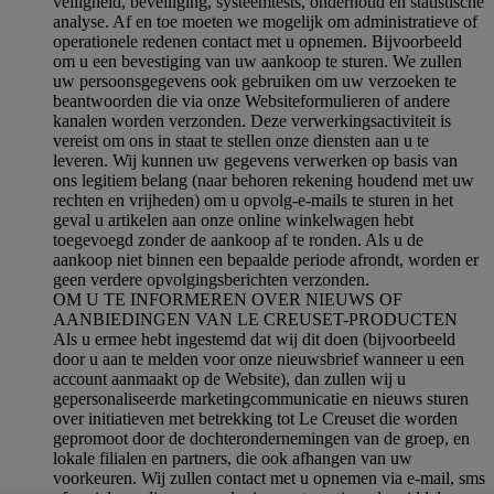
veiligheid, beveiliging, systeemtests, onderhoud en statistische
analyse. Af en toe moeten we mogelijk om administratieve of
operationele redenen contact met u opnemen. Bijvoorbeeld
om u een bevestiging van uw aankoop te sturen. We zullen
uw persoonsgegevens ook gebruiken om uw verzoeken te
beantwoorden die via onze Websiteformulieren of andere
kanalen worden verzonden. Deze verwerkingsactiviteit is
vereist om ons in staat te stellen onze diensten aan u te
leveren. Wij kunnen uw gegevens verwerken op basis van
ons legitiem belang (naar behoren rekening houdend met uw
rechten en vrijheden) om u opvolg-e-mails te sturen in het
geval u artikelen aan onze online winkelwagen hebt
toegevoegd zonder de aankoop af te ronden. Als u de
aankoop niet binnen een bepaalde periode afrondt, worden er
geen verdere opvolgingsberichten verzonden.
OM U TE INFORMEREN OVER NIEUWS OF
AANBIEDINGEN VAN LE CREUSET-PRODUCTEN
Als u ermee hebt ingestemd dat wij dit doen (bijvoorbeeld
door u aan te melden voor onze nieuwsbrief wanneer u een
account aanmaakt op de Website), dan zullen wij u
gepersonaliseerde marketingcommunicatie en nieuws sturen
over initiatieven met betrekking tot Le Creuset die worden
gepromoot door de dochterondernemingen van de groep, en
lokale filialen en partners, die ook afhangen van uw
voorkeuren. Wij zullen contact met u opnemen via e-mail, sms