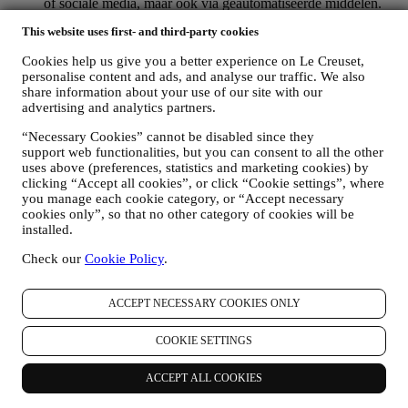
of sociale media, maar ook via geautomatiseerde middelen.
Dergelijke communicatie zal betrekking hebben op Le
This website uses first- and third-party cookies
Creuset-producten of op nieuwe winkelopeningen, exclusieve
evenementen, wedstrijden, enquêtes, demonstraties die
Cookies help us give you a better experience on Le Creuset,
worden georganiseerd door Le Creuset of speciale
personalise content and ads, and analyse our traffic. We also
aanbiedingen die u misschien leuk vindt. Deze communicatie
share information about your use of our site with our
kan voor u worden geselecteerd of op maat worden gemaakt
advertising and analytics partners.
op basis van de gegevens die we over u hebben, zoals uw
locatie of uw aankoopgeschiedenis of uw voorkeuren voor
“Necessary Cookies” cannot be disabled since they
onze producten. Wij zullen uw gegevens gebruiken om uw
support web functionalities, but you can consent to all the other
interesses beter te begrijpen. Dit stelt ons in staat om onze
uses above (preferences, statistics and marketing cookies) by
clicking “Accept all cookies”, or click “Cookie settings”, where
communicatie te personaliseren om deze relevanter en
you manage each cookie category, or “Accept necessary
interessanter te maken. Er zullen geen andere gevolgen zijn.
cookies only”, so that no other category of cookies will be
Wij verzamelen ook statistieken over het openen van e-mail
installed.
en klikgedrag met behulp van de in de sector gangbare
technologieën om ons te helpen onze nieuwsbrieven te
Check our
Cookie Policy
.
volgen. Deze verwerking is gebaseerd op uw toestemming
om gepersonaliseerde marketingcommunicatie van ons te
ontvangen. De keuze om aan te melden kan worden
ACCEPT NECESSARY COOKIES ONLY
uitgeoefend op de plaatsen waar persoonsgegevens worden
verzameld door het juiste selectievakje aan te vinken of, als u
COOKIE SETTINGS
een Le Creuset-account heeft, via het Mijn account-gedeelte
van de Website.
Afmelden
: U kunt het ontvangen van onze
ACCEPT ALL COOKIES
marketingcommunicatie of updates te allen tijde kosteloos
stopzetten via de methoden die bij de communicatie worden