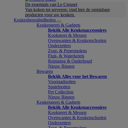
De essentials van Le Creuset
Van koken tot serveren: vind hier de onmisbare
producten voor uw keuken.
Keukenbenodigdheden
Keukengerei & Gadgets
Bekijk Alle Keukenaccessoires
Kookgerei & Messen
Ovenwanten & Keukenschorten
Onderzetters
Zout- & Pepermolens
Fluit- & Waterketels
Reiniging & Onderhoud
Nieuw Binnen
Bewaren
Bekijk Alles voor het Bewaren
Voorraadpotten
Spatelpotten
Pet Collection
Nieuw Binnen
Keukengerei & Gadgets
Bekijk Alle Keukenaccessoires
Kookgerei & Messen
Ovenwanten & Keukenschorten
Onderzetters
Zout- & Pepermolens