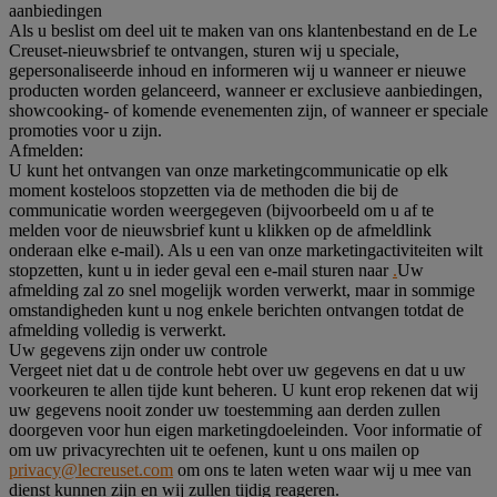
aanbiedingen
Als u beslist om deel uit te maken van ons klantenbestand en de Le
Creuset-nieuwsbrief te ontvangen, sturen wij u speciale,
gepersonaliseerde inhoud en informeren wij u wanneer er nieuwe
producten worden gelanceerd, wanneer er exclusieve aanbiedingen,
showcooking- of komende evenementen zijn, of wanneer er speciale
promoties voor u zijn.
Afmelden:
U kunt het ontvangen van onze marketingcommunicatie op elk
moment kosteloos stopzetten via de methoden die bij de
communicatie worden weergegeven (bijvoorbeeld om u af te
melden voor de nieuwsbrief kunt u klikken op de afmeldlink
onderaan elke e-mail). Als u een van onze marketingactiviteiten wilt
stopzetten, kunt u in ieder geval een e-mail sturen naar
.
Uw
afmelding zal zo snel mogelijk worden verwerkt, maar in sommige
omstandigheden kunt u nog enkele berichten ontvangen totdat de
afmelding volledig is verwerkt.
Uw gegevens zijn onder uw controle
Vergeet niet dat u de controle hebt over uw gegevens en dat u uw
voorkeuren te allen tijde kunt beheren. U kunt erop rekenen dat wij
uw gegevens nooit zonder uw toestemming aan derden zullen
doorgeven voor hun eigen marketingdoeleinden. Voor informatie of
om uw privacyrechten uit te oefenen, kunt u ons mailen op
privacy@lecreuset.com
om ons te laten weten waar wij u mee van
dienst kunnen zijn en wij zullen tijdig reageren.