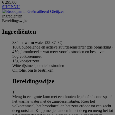
€ 295,00
SHOP NU
Ingrediёnten
Bereidingswijze
Ingrediёnten
335 ml warm water (32-37 °C)
100g bubbelende en actieve zuurdesemstarter (zie opmerking)
450g broodmeel + wat meer voor bestrooien en bestuiven
50g volkorenmeel
15g koosjer zout
Witte rijstmeel, om te bestrooien
Olijfolie, om te bestrijken
Bereidingswijze
1
Meng in een grote kom met een houten lepel of silicone spatel
het warme water met de zuurdesemstarter. Roer het
volkorenmeel, het broodmeel en het zout erdoor tot een zacht
deeg ontstaat. Knijp met je handen in het deeg en meng het tot