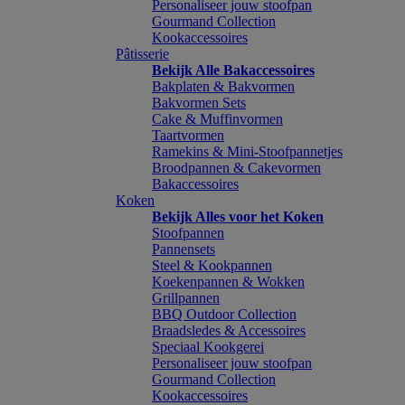
Personaliseer jouw stoofpan
Gourmand Collection
Kookaccessoires
Pâtisserie
Bekijk Alle Bakaccessoires
Bakplaten & Bakvormen
Bakvormen Sets
Cake & Muffinvormen
Taartvormen
Ramekins & Mini-Stoofpannetjes
Broodpannen & Cakevormen
Bakaccessoires
Koken
Bekijk Alles voor het Koken
Stoofpannen
Pannensets
Steel & Kookpannen
Koekenpannen & Wokken
Grillpannen
BBQ Outdoor Collection
Braadsledes & Accessoires
Speciaal Kookgerei
Personaliseer jouw stoofpan
Gourmand Collection
Kookaccessoires