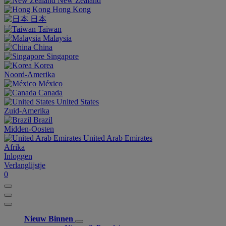
New Zealand
Hong Kong
日本
Taiwan
Malaysia
China
Singapore
Korea
Noord-Amerika
México
Canada
United States
Zuid-Amerika
Brazil
Midden-Oosten
United Arab Emirates
Afrika
Inloggen
Verlanglijstje
0
Nieuw Binnen