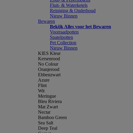
Fluit- & Waterketels
Reiniging & Onderhoud
Nieuw Binnen
Bewaren
Bekijk Alles voor het Bewaren
Voorraadpotten
Spatelpotten
Pet Collection
Nieuw Binnen
KIES Kleur
Kersenrood
No Colour
Oranjerood
Ebbenzwart
Azure
Flint
Wit
Meringue
Bleu Riviera
Mat Zwart
Nectar
Bamboo Green
Sea Salt
Deep Teal