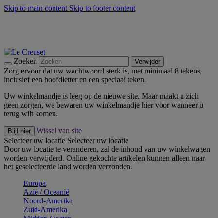
Skip to main content
Skip to footer content
Zomerse buitenmomenten met de BBQ Outdoor Collectie &
Thyme -
Shop Nu
De essentials van Le Creuset -
Ontdek Nu
Nieuwsbrieven: Registreer en bespaar 10%! -
Schrijf je nu in
Zoeken
Verwijder
Zorg ervoor dat uw wachtwoord sterk is, met minimaal 8 tekens,
inclusief een hoofdletter en een speciaal teken.
Uw winkelmandje is leeg op de nieuwe site. Maar maakt u zich
geen zorgen, we bewaren uw winkelmandje hier voor wanneer u
terug wilt komen.
Wissel van site
Blijf hier
Selecteer uw locatie
Selecteer uw locatie
Door uw locatie te veranderen, zal de inhoud van uw winkelwagen
worden verwijderd. Online gekochte artikelen kunnen alleen naar
het geselecteerde land worden verzonden.
Europa
Aziё / Oceaniё
Noord-Amerika
Zuid-Amerika