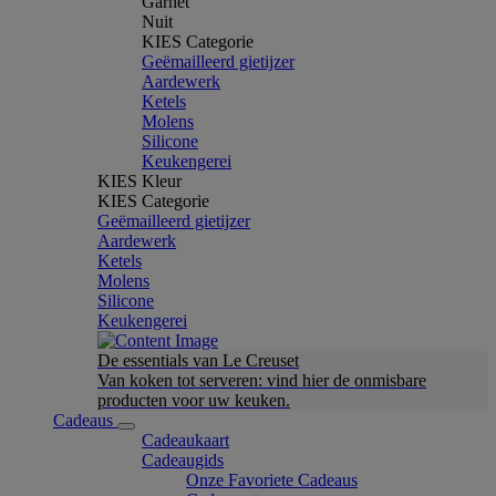
Garnet
Nuit
KIES Categorie
Geëmailleerd gietijzer
Aardewerk
Ketels
Molens
Silicone
Keukengerei
KIES Kleur
KIES Categorie
Geëmailleerd gietijzer
Aardewerk
Ketels
Molens
Silicone
Keukengerei
De essentials van Le Creuset
Van koken tot serveren: vind hier de onmisbare
producten voor uw keuken.
Cadeaus
Cadeaukaart
Cadeaugids
Onze Favoriete Cadeaus