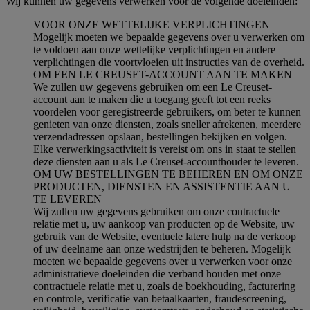
Wij kunnen uw gegevens verwerken voor de volgende doeleinden:
VOOR ONZE WETTELIJKE VERPLICHTINGEN
Mogelijk moeten we bepaalde gegevens over u verwerken om
te voldoen aan onze wettelijke verplichtingen en andere
verplichtingen die voortvloeien uit instructies van de overheid.
OM EEN LE CREUSET-ACCOUNT AAN TE MAKEN
We zullen uw gegevens gebruiken om een Le Creuset-
account aan te maken die u toegang geeft tot een reeks
voordelen voor geregistreerde gebruikers, om beter te kunnen
genieten van onze diensten, zoals sneller afrekenen, meerdere
verzendadressen opslaan, bestellingen bekijken en volgen.
Elke verwerkingsactiviteit is vereist om ons in staat te stellen
deze diensten aan u als Le Creuset-accounthouder te leveren.
OM UW BESTELLINGEN TE BEHEREN EN OM ONZE
PRODUCTEN, DIENSTEN EN ASSISTENTIE AAN U
TE LEVEREN
Wij zullen uw gegevens gebruiken om onze contractuele
relatie met u, uw aankoop van producten op de Website, uw
gebruik van de Website, eventuele latere hulp na de verkoop
of uw deelname aan onze wedstrijden te beheren. Mogelijk
moeten we bepaalde gegevens over u verwerken voor onze
administratieve doeleinden die verband houden met onze
contractuele relatie met u, zoals de boekhouding, facturering
en controle, verificatie van betaalkaarten, fraudescreening,