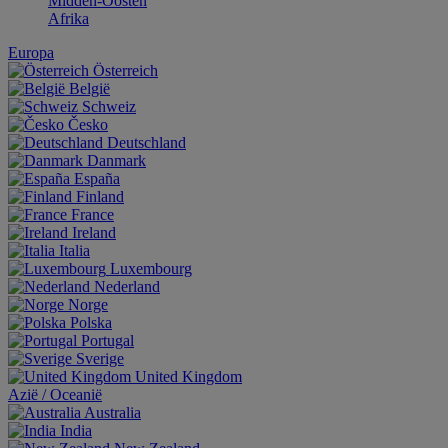
Midden-Oosten
Afrika
Europa
Österreich
België
Schweiz
Česko
Deutschland
Danmark
España
Finland
France
Ireland
Italia
Luxembourg
Nederland
Norge
Polska
Portugal
Sverige
United Kingdom
Aziё / Oceaniё
Australia
India