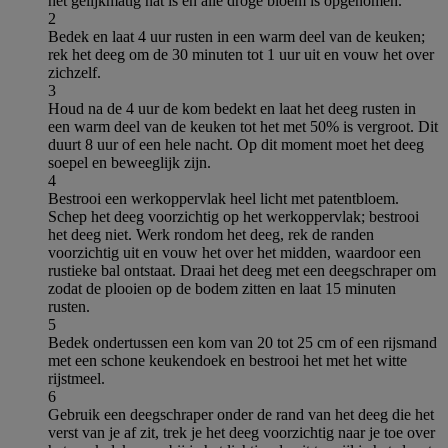
het gelijkmatig nat is en alle droge bloem is opgenomen.
2
Bedek en laat 4 uur rusten in een warm deel van de keuken;
rek het deeg om de 30 minuten tot 1 uur uit en vouw het over
zichzelf.
3
Houd na de 4 uur de kom bedekt en laat het deeg rusten in
een warm deel van de keuken tot het met 50% is vergroot. Dit
duurt 8 uur of een hele nacht. Op dit moment moet het deeg
soepel en beweeglijk zijn.
4
Bestrooi een werkoppervlak heel licht met patentbloem.
Schep het deeg voorzichtig op het werkoppervlak; bestrooi
het deeg niet. Werk rondom het deeg, rek de randen
voorzichtig uit en vouw het over het midden, waardoor een
rustieke bal ontstaat. Draai het deeg met een deegschraper om
zodat de plooien op de bodem zitten en laat 15 minuten
rusten.
5
Bedek ondertussen een kom van 20 tot 25 cm of een rijsmand
met een schone keukendoek en bestrooi het met het witte
rijstmeel.
6
Gebruik een deegschraper onder de rand van het deeg die het
verst van je af zit, trek je het deeg voorzichtig naar je toe over