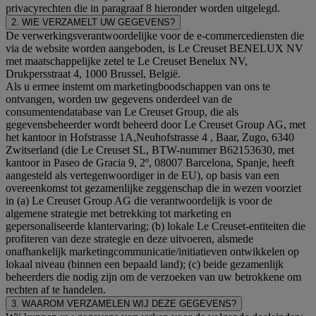
privacyrechten die in paragraaf 8 hieronder worden uitgelegd.
2. WIE VERZAMELT UW GEGEVENS?
De verwerkingsverantwoordelijke voor de e-commercediensten die
via de website worden aangeboden, is Le Creuset BENELUX NV
met maatschappelijke zetel te Le Creuset Benelux NV,
Drukpersstraat 4, 1000 Brussel, België.
Als u ermee instemt om marketingboodschappen van ons te
ontvangen, worden uw gegevens onderdeel van de
consumentendatabase van Le Creuset Group, die als
gegevensbeheerder wordt beheerd door Le Creuset Group AG, met
het kantoor in Hofstrasse 1A,Neuhofstrasse 4 , Baar, Zugo, 6340
Zwitserland (die Le Creuset SL, BTW-nummer B62153630, met
kantoor in Paseo de Gracia 9, 2º, 08007 Barcelona, Spanje, heeft
aangesteld als vertegenwoordiger in de EU), op basis van een
overeenkomst tot gezamenlijke zeggenschap die in wezen voorziet
in (a) Le Creuset Group AG die verantwoordelijk is voor de
algemene strategie met betrekking tot marketing en
gepersonaliseerde klantervaring; (b) lokale Le Creuset-entiteiten die
profiteren van deze strategie en deze uitvoeren, alsmede
onafhankelijk marketingcommunicatie/initiatieven ontwikkelen op
lokaal niveau (binnen een bepaald land); (c) beide gezamenlijk
beheerders die nodig zijn om de verzoeken van uw betrokkene om
rechten af te handelen.
3. WAAROM VERZAMELEN WIJ DEZE GEGEVENS?