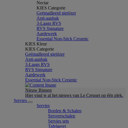
Nectar
KIES Categorie
Geëmailleerd gietijzer
Anti-aanbak
3-Laags RVS
RVS Signature
Aardewerk
Essential Non-Stick Ceramic
KIES Kleur
KIES Categorie
Geëmailleerd gietijzer
Anti-aanbak
3-Laags RVS
RVS Signature
Aardewerk
Essential Non-Stick Ceramic
Nieuw Binnen
Hier vind je al het nieuws van Le Creuset op één plek.
Servies
Servies
Borden & Schalen
Serveerschalen
Servies sets
Tafelgerei