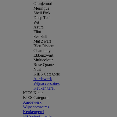
Oranjerood
Meringue
Shell Pink
Deep Teal
Wit
Azure
Flint
Sea Salt
Mat Zwart
Bleu Riviera
Chambray
Ebbenzwart
Multicolour
Rose Quartz
Nuit
KIES Categorie
Aardewerk
Wijnaccessoires
Keukengerei
KIES Kleur
KIES Categorie
Aardewerk
Wijnaccessoires
Keukengerei