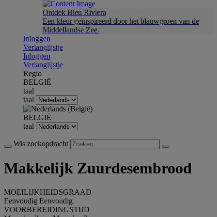
Ontdek Bleu Riviera
Een kleur geïnspireerd door het blauwgroen van de
Middellandse Zee.
Inloggen
Verlanglijstje
Inloggen
Verlanglijstje
Regio
BELGIË
taal
taal
BELGIË
taal
Wis zoekopdracht
Makkelijk Zuurdesembrood
MOEILIJKHEIDSGRAAD
Eenvoudig
Eenvoudig
VOORBEREIDINGSTIJD