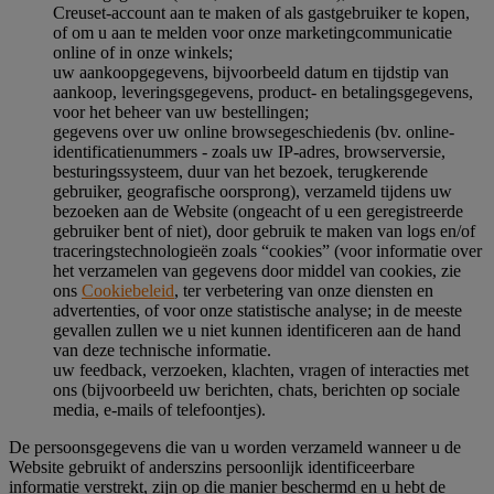
Creuset-account aan te maken of als gastgebruiker te kopen,
of om u aan te melden voor onze marketingcommunicatie
online of in onze winkels;
uw aankoopgegevens, bijvoorbeeld datum en tijdstip van
aankoop, leveringsgegevens, product- en betalingsgegevens,
voor het beheer van uw bestellingen;
gegevens over uw online browsegeschiedenis (bv. online-
identificatienummers - zoals uw IP-adres, browserversie,
besturingssysteem, duur van het bezoek, terugkerende
gebruiker, geografische oorsprong), verzameld tijdens uw
bezoeken aan de Website (ongeacht of u een geregistreerde
gebruiker bent of niet), door gebruik te maken van logs en/of
traceringstechnologieën zoals “cookies” (voor informatie over
het verzamelen van gegevens door middel van cookies, zie
ons
Cookiebeleid
, ter verbetering van onze diensten en
advertenties, of voor onze statistische analyse; in de meeste
gevallen zullen we u niet kunnen identificeren aan de hand
van deze technische informatie.
uw feedback, verzoeken, klachten, vragen of interacties met
ons (bijvoorbeeld uw berichten, chats, berichten op sociale
media, e-mails of telefoontjes).
De persoonsgegevens die van u worden verzameld wanneer u de
Website gebruikt of anderszins persoonlijk identificeerbare
informatie verstrekt, zijn op die manier beschermd en u hebt de