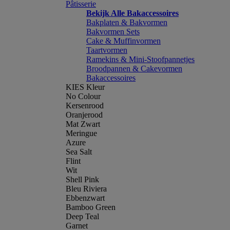
Pâtisserie
Bekijk Alle Bakaccessoires
Bakplaten & Bakvormen
Bakvormen Sets
Cake & Muffinvormen
Taartvormen
Ramekins & Mini-Stoofpannetjes
Broodpannen & Cakevormen
Bakaccessoires
KIES Kleur
No Colour
Kersenrood
Oranjerood
Mat Zwart
Meringue
Azure
Sea Salt
Flint
Wit
Shell Pink
Bleu Riviera
Ebbenzwart
Bamboo Green
Deep Teal
Garnet