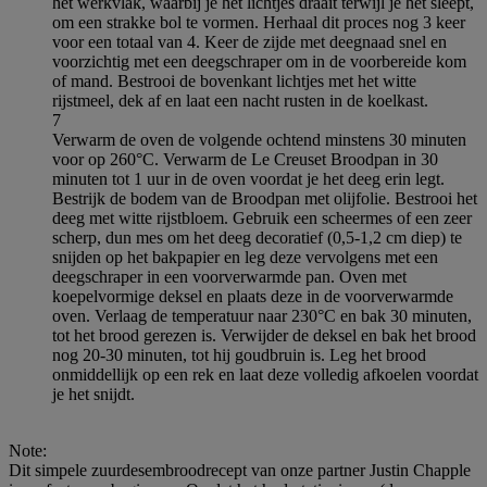
het werkvlak, waarbij je het lichtjes draait terwijl je het sleept,
om een strakke bol te vormen. Herhaal dit proces nog 3 keer
voor een totaal van 4. Keer de zijde met deegnaad snel en
voorzichtig met een deegschraper om in de voorbereide kom
of mand. Bestrooi de bovenkant lichtjes met het witte
rijstmeel, dek af en laat een nacht rusten in de koelkast.
7
Verwarm de oven de volgende ochtend minstens 30 minuten
voor op 260°C. Verwarm de Le Creuset Broodpan in 30
minuten tot 1 uur in de oven voordat je het deeg erin legt.
Bestrijk de bodem van de Broodpan met olijfolie. Bestrooi het
deeg met witte rijstbloem. Gebruik een scheermes of een zeer
scherp, dun mes om het deeg decoratief (0,5-1,2 cm diep) te
snijden op het bakpapier en leg deze vervolgens met een
deegschraper in een voorverwarmde pan. Oven met
koepelvormige deksel en plaats deze in de voorverwarmde
oven. Verlaag de temperatuur naar 230°C en bak 30 minuten,
tot het brood gerezen is. Verwijder de deksel en bak het brood
nog 20-30 minuten, tot hij goudbruin is. Leg het brood
onmiddellijk op een rek en laat deze volledig afkoelen voordat
je het snijdt.
Note:
Dit simpele zuurdesembroodrecept van onze partner Justin Chapple