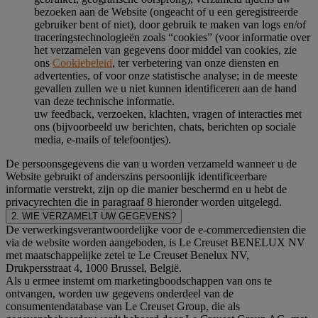
bezoeken aan de Website (ongeacht of u een geregistreerde
gebruiker bent of niet), door gebruik te maken van logs en/of
traceringstechnologieën zoals “cookies” (voor informatie over
het verzamelen van gegevens door middel van cookies, zie
ons
Cookiebeleid
, ter verbetering van onze diensten en
advertenties, of voor onze statistische analyse; in de meeste
gevallen zullen we u niet kunnen identificeren aan de hand
van deze technische informatie.
uw feedback, verzoeken, klachten, vragen of interacties met
ons (bijvoorbeeld uw berichten, chats, berichten op sociale
media, e-mails of telefoontjes).
De persoonsgegevens die van u worden verzameld wanneer u de
Website gebruikt of anderszins persoonlijk identificeerbare
informatie verstrekt, zijn op die manier beschermd en u hebt de
privacyrechten die in paragraaf 8 hieronder worden uitgelegd.
2. WIE VERZAMELT UW GEGEVENS?
De verwerkingsverantwoordelijke voor de e-commercediensten die
via de website worden aangeboden, is Le Creuset BENELUX NV
met maatschappelijke zetel te Le Creuset Benelux NV,
Drukpersstraat 4, 1000 Brussel, België.
Als u ermee instemt om marketingboodschappen van ons te
ontvangen, worden uw gegevens onderdeel van de
consumentendatabase van Le Creuset Group, die als