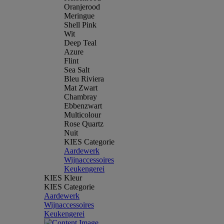
Oranjerood
Meringue
Shell Pink
Wit
Deep Teal
Azure
Flint
Sea Salt
Bleu Riviera
Mat Zwart
Chambray
Ebbenzwart
Multicolour
Rose Quartz
Nuit
KIES Categorie
Aardewerk
Wijnaccessoires
Keukengerei
KIES Kleur
KIES Categorie
Aardewerk
Wijnaccessoires
Keukengerei