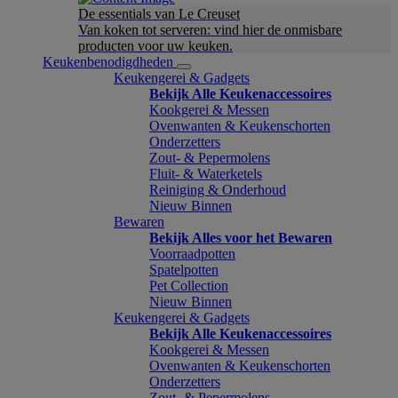
De essentials van Le Creuset
Van koken tot serveren: vind hier de onmisbare
producten voor uw keuken.
Keukenbenodigdheden
Keukengerei & Gadgets
Bekijk Alle Keukenaccessoires
Kookgerei & Messen
Ovenwanten & Keukenschorten
Onderzetters
Zout- & Pepermolens
Fluit- & Waterketels
Reiniging & Onderhoud
Nieuw Binnen
Bewaren
Bekijk Alles voor het Bewaren
Voorraadpotten
Spatelpotten
Pet Collection
Nieuw Binnen
Keukengerei & Gadgets
Bekijk Alle Keukenaccessoires
Kookgerei & Messen
Ovenwanten & Keukenschorten
Onderzetters
Zout- & Pepermolens