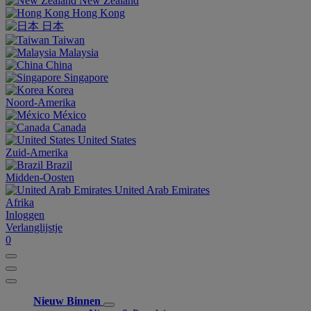
New Zealand
Hong Kong
日本
Taiwan
Malaysia
China
Singapore
Korea
Noord-Amerika
México
Canada
United States
Zuid-Amerika
Brazil
Midden-Oosten
United Arab Emirates
Afrika
Inloggen
Verlanglijstje
0
Nieuw Binnen