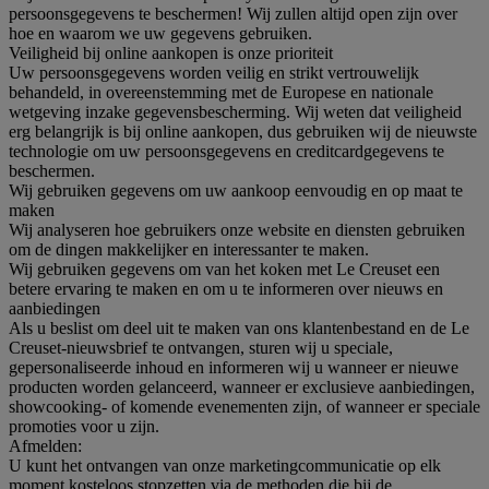
persoonsgegevens te beschermen! Wij zullen altijd open zijn over
hoe en waarom we uw gegevens gebruiken.
Veiligheid bij online aankopen is onze prioriteit
Uw persoonsgegevens worden veilig en strikt vertrouwelijk
behandeld, in overeenstemming met de Europese en nationale
wetgeving inzake gegevensbescherming. Wij weten dat veiligheid
erg belangrijk is bij online aankopen, dus gebruiken wij de nieuwste
technologie om uw persoonsgegevens en creditcardgegevens te
beschermen.
Wij gebruiken gegevens om uw aankoop eenvoudig en op maat te
maken
Wij analyseren hoe gebruikers onze website en diensten gebruiken
om de dingen makkelijker en interessanter te maken.
Wij gebruiken gegevens om van het koken met Le Creuset een
betere ervaring te maken en om u te informeren over nieuws en
aanbiedingen
Als u beslist om deel uit te maken van ons klantenbestand en de Le
Creuset-nieuwsbrief te ontvangen, sturen wij u speciale,
gepersonaliseerde inhoud en informeren wij u wanneer er nieuwe
producten worden gelanceerd, wanneer er exclusieve aanbiedingen,
showcooking- of komende evenementen zijn, of wanneer er speciale
promoties voor u zijn.
Afmelden:
U kunt het ontvangen van onze marketingcommunicatie op elk
moment kosteloos stopzetten via de methoden die bij de