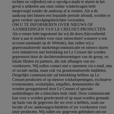
rechten en vrijheden) om u opvolg-e-mails te sturen in het
geval u artikelen aan onze online winkelwagen hebt
toegevoegd zonder de aankoop af te ronden. Als u de
aankoop niet binnen een bepaalde periode afrondt, worden er
geen verdere opvolgingsberichten verzonden.
OM U TE INFORMEREN OVER NIEUWS OF
AANBIEDINGEN VAN LE CREUSET-PRODUCTEN
Als u ermee hebt ingestemd dat wij dit doen (bijvoorbeeld
door u aan te melden voor onze nieuwsbrief wanneer u een
account aanmaakt op de Website), dan zullen wij u
gepersonaliseerde marketingcommunicatie en nieuws sturen
over initiatieven met betrekking tot Le Creuset die worden
gepromoot door de dochterondernemingen van de groep, en
lokale filialen en partners, die ook afhangen van uw
voorkeuren. Wij zullen contact met u opnemen via e-mail, sms
of sociale media, maar ook via geautomatiseerde middelen.
Dergelijke communicatie zal betrekking hebben op Le
Creuset-producten of op nieuwe winkelopeningen, exclusieve
evenementen, wedstrijden, enquêtes, demonstraties die
worden georganiseerd door Le Creuset of speciale
aanbiedingen die u misschien leuk vindt. Deze communicatie
kan voor u worden geselecteerd of op maat worden gemaakt
op basis van de gegevens die we over u hebben, zoals uw
locatie of uw aankoopgeschiedenis of uw voorkeuren voor
onze producten. Wij zullen uw gegevens gebruiken om uw