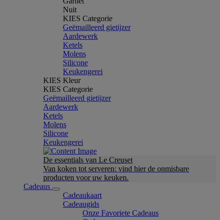
Garnet
Nuit
KIES Categorie
Geëmailleerd gietijzer
Aardewerk
Ketels
Molens
Silicone
Keukengerei
KIES Kleur
KIES Categorie
Geëmailleerd gietijzer
Aardewerk
Ketels
Molens
Silicone
Keukengerei
De essentials van Le Creuset
Van koken tot serveren: vind hier de onmisbare
producten voor uw keuken.
Cadeaus
Cadeaukaart
Cadeaugids
Onze Favoriete Cadeaus