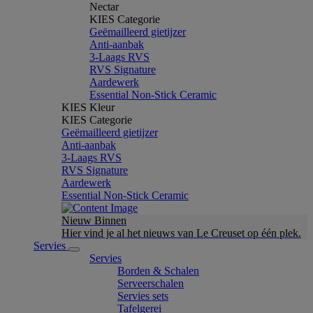
Nectar
KIES Categorie
Geëmailleerd gietijzer
Anti-aanbak
3-Laags RVS
RVS Signature
Aardewerk
Essential Non-Stick Ceramic
KIES Kleur
KIES Categorie
Geëmailleerd gietijzer
Anti-aanbak
3-Laags RVS
RVS Signature
Aardewerk
Essential Non-Stick Ceramic
Nieuw Binnen
Hier vind je al het nieuws van Le Creuset op één plek.
Servies
Servies
Borden & Schalen
Serveerschalen
Servies sets
Tafelgerei