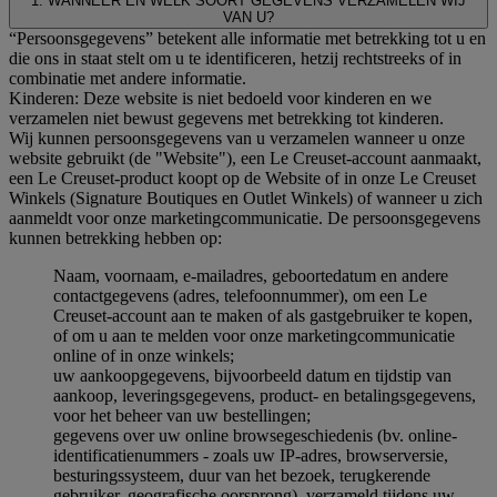
1. WANNEER EN WELK SOORT GEGEVENS VERZAMELEN WIJ
VAN U?
“Persoonsgegevens” betekent alle informatie met betrekking tot u en
die ons in staat stelt om u te identificeren, hetzij rechtstreeks of in
combinatie met andere informatie.
Kinderen: Deze website is niet bedoeld voor kinderen en we
verzamelen niet bewust gegevens met betrekking tot kinderen.
Wij kunnen persoonsgegevens van u verzamelen wanneer u onze
website gebruikt (de "Website"), een Le Creuset-account aanmaakt,
een Le Creuset-product koopt op de Website of in onze Le Creuset
Winkels (Signature Boutiques en Outlet Winkels) of wanneer u zich
aanmeldt voor onze marketingcommunicatie. De persoonsgegevens
kunnen betrekking hebben op:
Naam, voornaam, e-mailadres, geboortedatum en andere
contactgegevens (adres, telefoonnummer), om een Le
Creuset-account aan te maken of als gastgebruiker te kopen,
of om u aan te melden voor onze marketingcommunicatie
online of in onze winkels;
uw aankoopgegevens, bijvoorbeeld datum en tijdstip van
aankoop, leveringsgegevens, product- en betalingsgegevens,
voor het beheer van uw bestellingen;
gegevens over uw online browsegeschiedenis (bv. online-
identificatienummers - zoals uw IP-adres, browserversie,
besturingssysteem, duur van het bezoek, terugkerende
gebruiker, geografische oorsprong), verzameld tijdens uw