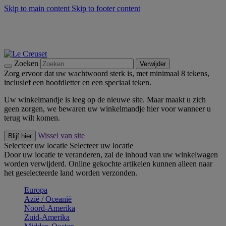
Skip to main content
Skip to footer content
Zomerse buitenmomenten met de BBQ Outdoor Collectie &
Thyme -
Shop Nu
De essentials van Le Creuset -
Ontdek Nu
Nieuwsbrieven: Registreer en bespaar 10%! -
Schrijf je nu in
Zoeken
Verwijder
Zorg ervoor dat uw wachtwoord sterk is, met minimaal 8 tekens,
inclusief een hoofdletter en een speciaal teken.
Uw winkelmandje is leeg op de nieuwe site. Maar maakt u zich
geen zorgen, we bewaren uw winkelmandje hier voor wanneer u
terug wilt komen.
Wissel van site
Blijf hier
Selecteer uw locatie
Selecteer uw locatie
Door uw locatie te veranderen, zal de inhoud van uw winkelwagen
worden verwijderd. Online gekochte artikelen kunnen alleen naar
het geselecteerde land worden verzonden.
Europa
Aziё / Oceaniё
Noord-Amerika
Zuid-Amerika