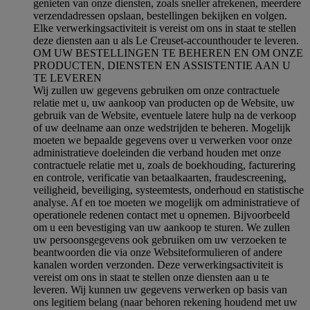
genieten van onze diensten, zoals sneller afrekenen, meerdere
verzendadressen opslaan, bestellingen bekijken en volgen.
Elke verwerkingsactiviteit is vereist om ons in staat te stellen
deze diensten aan u als Le Creuset-accounthouder te leveren.
OM UW BESTELLINGEN TE BEHEREN EN OM ONZE
PRODUCTEN, DIENSTEN EN ASSISTENTIE AAN U
TE LEVEREN
Wij zullen uw gegevens gebruiken om onze contractuele
relatie met u, uw aankoop van producten op de Website, uw
gebruik van de Website, eventuele latere hulp na de verkoop
of uw deelname aan onze wedstrijden te beheren. Mogelijk
moeten we bepaalde gegevens over u verwerken voor onze
administratieve doeleinden die verband houden met onze
contractuele relatie met u, zoals de boekhouding, facturering
en controle, verificatie van betaalkaarten, fraudescreening,
veiligheid, beveiliging, systeemtests, onderhoud en statistische
analyse. Af en toe moeten we mogelijk om administratieve of
operationele redenen contact met u opnemen. Bijvoorbeeld
om u een bevestiging van uw aankoop te sturen. We zullen
uw persoonsgegevens ook gebruiken om uw verzoeken te
beantwoorden die via onze Websiteformulieren of andere
kanalen worden verzonden. Deze verwerkingsactiviteit is
vereist om ons in staat te stellen onze diensten aan u te
leveren. Wij kunnen uw gegevens verwerken op basis van
ons legitiem belang (naar behoren rekening houdend met uw