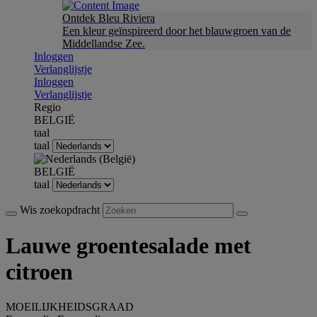
Ontdek Bleu Riviera
Een kleur geïnspireerd door het blauwgroen van de
Middellandse Zee.
Inloggen
Verlanglijstje
Inloggen
Verlanglijstje
Regio
BELGIË
taal
taal
BELGIË
taal
Wis zoekopdracht
Lauwe groentesalade met
citroen
MOEILIJKHEIDSGRAAD