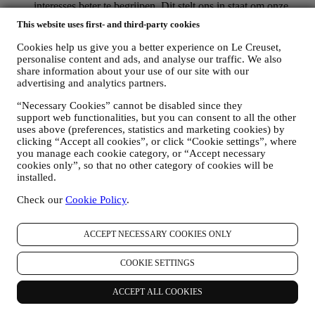
interesses beter te begrijpen. Dit stelt ons in staat om onze
communicatie te personaliseren om deze relevanter en
This website uses first- and third-party cookies
interessanter te maken. Er zullen geen andere gevolgen zijn.
Wij verzamelen ook statistieken over het openen van e-mail
Cookies help us give you a better experience on Le Creuset,
en klikgedrag met behulp van de in de sector gangbare
personalise content and ads, and analyse our traffic. We also
technologieën om ons te helpen onze nieuwsbrieven te
share information about your use of our site with our
volgen. Deze verwerking is gebaseerd op uw toestemming
advertising and analytics partners.
om gepersonaliseerde marketingcommunicatie van ons te
“Necessary Cookies” cannot be disabled since they
ontvangen. De keuze om aan te melden kan worden
support web functionalities, but you can consent to all the other
uitgeoefend op de plaatsen waar persoonsgegevens worden
uses above (preferences, statistics and marketing cookies) by
verzameld door het juiste selectievakje aan te vinken of, als u
clicking “Accept all cookies”, or click “Cookie settings”, where
een Le Creuset-account heeft, via het Mijn account-gedeelte
you manage each cookie category, or “Accept necessary
van de Website.
Afmelden
: U kunt het ontvangen van onze
cookies only”, so that no other category of cookies will be
marketingcommunicatie of updates te allen tijde kosteloos
installed.
stopzetten via de methoden die bij de communicatie worden
weergegeven (om u bijvoorbeeld af te melden voor de
Check our
Cookie Policy
.
nieuwsbrief kunt u klikken op de afmeldlink onderaan elke e-
mail). Als u een Le Creuset account hebt, kunt u eenvoudig
uw marketingvoorkeuren beheren. Als u onze
ACCEPT NECESSARY COOKIES ONLY
marketingactiviteiten wilt stopzetten, kunt u in ieder geval een
e-mail sturen naar
privacy@lecreuset.com
. Wij zullen uw
COOKIE SETTINGS
afmelding zo spoedig mogelijk verwerken, maar in sommige
gevallen kunt u nog enkele berichten ontvangen totdat de
ACCEPT ALL COOKIES
afmelding volledig is verwerkt.
Weet dat wij uw contactgegevens en andere