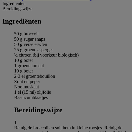
Ingrediёnten
Bereidingswijze
Ingrediёnten
50 g broccoli
50 g sugar snaps
50 g verse erwten
75 g groene asperges
½ citroen (bij voorkeur biologisch)
10 g boter
1 groene tomaat
10 g boter
2-3 el groentebouillon
Zout en peper
Nootmuskaat
1 el (15 ml) olijfolie
Basilicumblaadjes
Bereidingswijze
1
Reinig de broccoli en snij hem in kleine roosjes. Reinig de