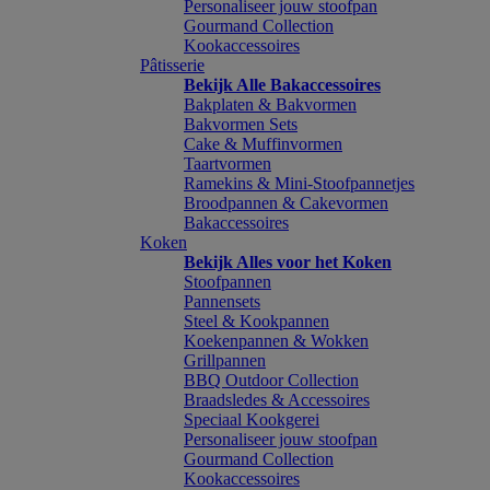
Personaliseer jouw stoofpan
Gourmand Collection
Kookaccessoires
Pâtisserie
Bekijk Alle Bakaccessoires
Bakplaten & Bakvormen
Bakvormen Sets
Cake & Muffinvormen
Taartvormen
Ramekins & Mini-Stoofpannetjes
Broodpannen & Cakevormen
Bakaccessoires
Koken
Bekijk Alles voor het Koken
Stoofpannen
Pannensets
Steel & Kookpannen
Koekenpannen & Wokken
Grillpannen
BBQ Outdoor Collection
Braadsledes & Accessoires
Speciaal Kookgerei
Personaliseer jouw stoofpan
Gourmand Collection
Kookaccessoires