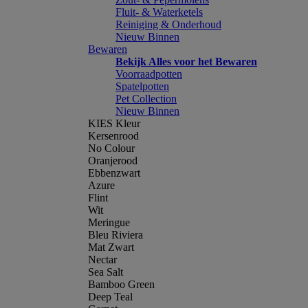
Fluit- & Waterketels
Reiniging & Onderhoud
Nieuw Binnen
Bewaren
Bekijk Alles voor het Bewaren
Voorraadpotten
Spatelpotten
Pet Collection
Nieuw Binnen
KIES Kleur
Kersenrood
No Colour
Oranjerood
Ebbenzwart
Azure
Flint
Wit
Meringue
Bleu Riviera
Mat Zwart
Nectar
Sea Salt
Bamboo Green
Deep Teal