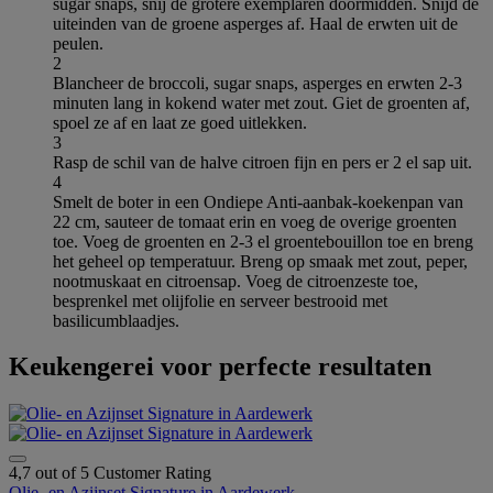
sugar snaps, snij de grotere exemplaren doormidden. Snijd de
uiteinden van de groene asperges af. Haal de erwten uit de
peulen.
2
Blancheer de broccoli, sugar snaps, asperges en erwten 2-3
minuten lang in kokend water met zout. Giet de groenten af,
spoel ze af en laat ze goed uitlekken.
3
Rasp de schil van de halve citroen fijn en pers er 2 el sap uit.
4
Smelt de boter in een Ondiepe Anti-aanbak-koekenpan van
22 cm, sauteer de tomaat erin en voeg de overige groenten
toe. Voeg de groenten en 2-3 el groentebouillon toe en breng
het geheel op temperatuur. Breng op smaak met zout, peper,
nootmuskaat en citroensap. Voeg de citroenzeste toe,
besprenkel met olijfolie en serveer bestrooid met
basilicumblaadjes.
Keukengerei voor perfecte resultaten
4,7 out of 5 Customer Rating
Olie- en Azijnset Signature in Aardewerk