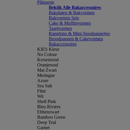
Pâtisserie
Bekijk Alle Bakaccessoires
Bakplaten & Bakvormen
Bakvormen Sets
Cake & Muffinvormen
Taartvormen
Ramekins & Mini-Stoofpannetjes
Broodpannen & Cakevormen
Bakaccessoires
KIES Kleur
No Colour
Kersenrood
Oranjerood
Mat Zwart
Meringue
Azure
Sea Salt
Flint
Wit
Shell Pink
Bleu Riviera
Ebbenzwart
Bamboo Green
Deep Teal
Garnet