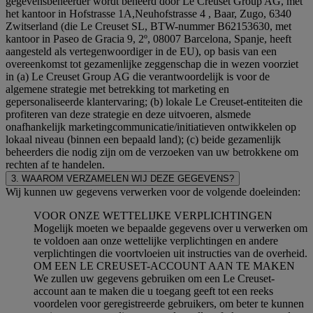
gegevensbeheerder wordt beheerd door Le Creuset Group AG, met
het kantoor in Hofstrasse 1A,Neuhofstrasse 4 , Baar, Zugo, 6340
Zwitserland (die Le Creuset SL, BTW-nummer B62153630, met
kantoor in Paseo de Gracia 9, 2º, 08007 Barcelona, Spanje, heeft
aangesteld als vertegenwoordiger in de EU), op basis van een
overeenkomst tot gezamenlijke zeggenschap die in wezen voorziet
in (a) Le Creuset Group AG die verantwoordelijk is voor de
algemene strategie met betrekking tot marketing en
gepersonaliseerde klantervaring; (b) lokale Le Creuset-entiteiten die
profiteren van deze strategie en deze uitvoeren, alsmede
onafhankelijk marketingcommunicatie/initiatieven ontwikkelen op
lokaal niveau (binnen een bepaald land); (c) beide gezamenlijk
beheerders die nodig zijn om de verzoeken van uw betrokkene om
rechten af te handelen.
3. WAAROM VERZAMELEN WIJ DEZE GEGEVENS?
Wij kunnen uw gegevens verwerken voor de volgende doeleinden:
VOOR ONZE WETTELIJKE VERPLICHTINGEN
Mogelijk moeten we bepaalde gegevens over u verwerken om
te voldoen aan onze wettelijke verplichtingen en andere
verplichtingen die voortvloeien uit instructies van de overheid.
OM EEN LE CREUSET-ACCOUNT AAN TE MAKEN
We zullen uw gegevens gebruiken om een Le Creuset-
account aan te maken die u toegang geeft tot een reeks
voordelen voor geregistreerde gebruikers, om beter te kunnen