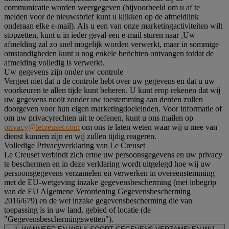
communicatie worden weergegeven (bijvoorbeeld om u af te
melden voor de nieuwsbrief kunt u klikken op de afmeldlink
onderaan elke e-mail). Als u een van onze marketingactiviteiten wilt
stopzetten, kunt u in ieder geval een e-mail sturen naar
.
Uw
afmelding zal zo snel mogelijk worden verwerkt, maar in sommige
omstandigheden kunt u nog enkele berichten ontvangen totdat de
afmelding volledig is verwerkt.
Uw gegevens zijn onder uw controle
Vergeet niet dat u de controle hebt over uw gegevens en dat u uw
voorkeuren te allen tijde kunt beheren. U kunt erop rekenen dat wij
uw gegevens nooit zonder uw toestemming aan derden zullen
doorgeven voor hun eigen marketingdoeleinden. Voor informatie of
om uw privacyrechten uit te oefenen, kunt u ons mailen op
privacy@lecreuset.com
om ons te laten weten waar wij u mee van
dienst kunnen zijn en wij zullen tijdig reageren.
Volledige Privacyverklaring van Le Creuset
Le Creuset verbindt zich ertoe uw persoonsgegevens en uw privacy
te beschermen en in deze verklaring wordt uitgelegd hoe wij uw
persoonsgegevens verzamelen en verwerken in overeenstemming
met de EU-wetgeving inzake gegevensbescherming (met inbegrip
van de EU Algemene Verordening Gegevensbescherming
2016/679) en de wet inzake gegevensbescherming die van
toepassing is in uw land, gebied of locatie (de
"Gegevensbeschermingswetten").