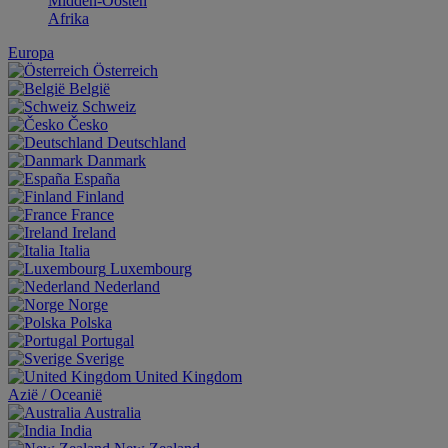
Midden-Oosten
Afrika
Europa
Österreich
België
Schweiz
Česko
Deutschland
Danmark
España
Finland
France
Ireland
Italia
Luxembourg
Nederland
Norge
Polska
Portugal
Sverige
United Kingdom
Aziё / Oceaniё
Australia
India