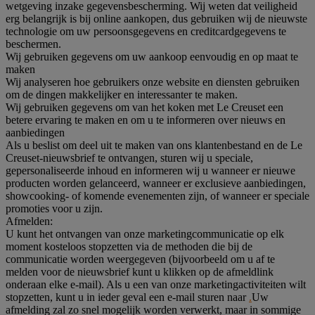
wetgeving inzake gegevensbescherming. Wij weten dat veiligheid
erg belangrijk is bij online aankopen, dus gebruiken wij de nieuwste
technologie om uw persoonsgegevens en creditcardgegevens te
beschermen.
Wij gebruiken gegevens om uw aankoop eenvoudig en op maat te
maken
Wij analyseren hoe gebruikers onze website en diensten gebruiken
om de dingen makkelijker en interessanter te maken.
Wij gebruiken gegevens om van het koken met Le Creuset een
betere ervaring te maken en om u te informeren over nieuws en
aanbiedingen
Als u beslist om deel uit te maken van ons klantenbestand en de Le
Creuset-nieuwsbrief te ontvangen, sturen wij u speciale,
gepersonaliseerde inhoud en informeren wij u wanneer er nieuwe
producten worden gelanceerd, wanneer er exclusieve aanbiedingen,
showcooking- of komende evenementen zijn, of wanneer er speciale
promoties voor u zijn.
Afmelden:
U kunt het ontvangen van onze marketingcommunicatie op elk
moment kosteloos stopzetten via de methoden die bij de
communicatie worden weergegeven (bijvoorbeeld om u af te
melden voor de nieuwsbrief kunt u klikken op de afmeldlink
onderaan elke e-mail). Als u een van onze marketingactiviteiten wilt
stopzetten, kunt u in ieder geval een e-mail sturen naar
.
Uw
afmelding zal zo snel mogelijk worden verwerkt, maar in sommige