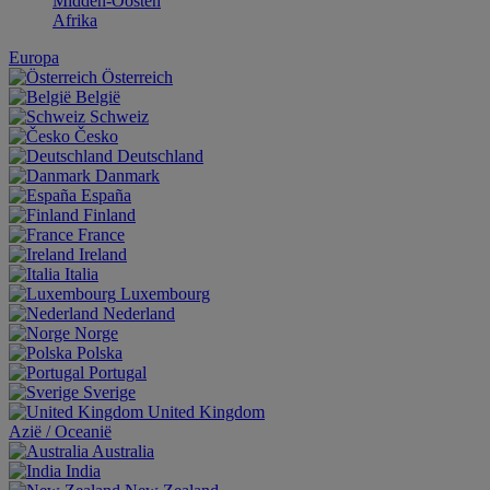
Midden-Oosten
Afrika
Europa
Österreich
België
Schweiz
Česko
Deutschland
Danmark
España
Finland
France
Ireland
Italia
Luxembourg
Nederland
Norge
Polska
Portugal
Sverige
United Kingdom
Aziё / Oceaniё
Australia
India