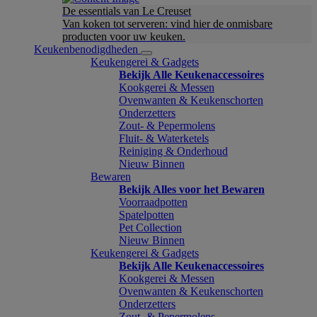
De essentials van Le Creuset
Van koken tot serveren: vind hier de onmisbare
producten voor uw keuken.
Keukenbenodigdheden
Keukengerei & Gadgets
Bekijk Alle Keukenaccessoires
Kookgerei & Messen
Ovenwanten & Keukenschorten
Onderzetters
Zout- & Pepermolens
Fluit- & Waterketels
Reiniging & Onderhoud
Nieuw Binnen
Bewaren
Bekijk Alles voor het Bewaren
Voorraadpotten
Spatelpotten
Pet Collection
Nieuw Binnen
Keukengerei & Gadgets
Bekijk Alle Keukenaccessoires
Kookgerei & Messen
Ovenwanten & Keukenschorten
Onderzetters
Zout- & Pepermolens