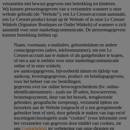
verzamelen niet bewust gegevens met betrekking tot kinderen.
Wij kunnen persoonsgegevens van u verzamelen wanneer u onze
website gebruikt (de "Website"), een Le Creuset-account aanmaakt,
een Le Creuset-product koopt op de Website of in onze Le Creuset
Winkels (Signature Boutiques en Outlet Winkels) of wanneer u zich
aanmeldt voor onze marketingcommunicatie. De persoonsgegevens
kunnen betrekking hebben op:
Naam, voornaam, e-mailadres, geboortedatum en andere
contactgegevens (adres, telefoonnummer), om een Le
Creuset-account aan te maken of als gastgebruiker te kopen,
of om u aan te melden voor onze marketingcommunicatie
online of in onze winkels;
uw aankoopgegevens, bijvoorbeeld datum en tijdstip van
aankoop, leveringsgegevens, product- en betalingsgegevens,
voor het beheer van uw bestellingen;
gegevens over uw online browsegeschiedenis (bv. online-
identificatienummers - zoals uw IP-adres, browserversie,
besturingssysteem, duur van het bezoek, terugkerende
gebruiker, geografische oorsprong), verzameld tijdens uw
bezoeken aan de Website (ongeacht of u een geregistreerde
gebruiker bent of niet), door gebruik te maken van logs en/of
traceringstechnologieën zoals “cookies” (voor informatie over
het verzamelen van gegevens door middel van cookies, zie
ons
Cookiebeleid
, ter verbetering van onze diensten en