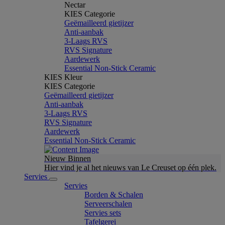
Nectar
KIES Categorie
Geëmailleerd gietijzer
Anti-aanbak
3-Laags RVS
RVS Signature
Aardewerk
Essential Non-Stick Ceramic
KIES Kleur
KIES Categorie
Geëmailleerd gietijzer
Anti-aanbak
3-Laags RVS
RVS Signature
Aardewerk
Essential Non-Stick Ceramic
Nieuw Binnen
Hier vind je al het nieuws van Le Creuset op één plek.
Servies
Servies
Borden & Schalen
Serveerschalen
Servies sets
Tafelgerei