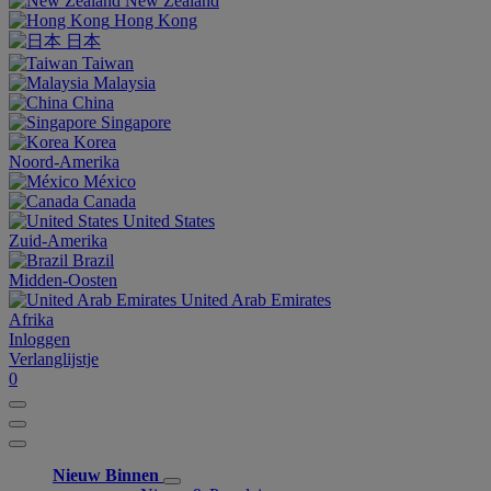
New Zealand
Hong Kong
日本
Taiwan
Malaysia
China
Singapore
Korea
Noord-Amerika
México
Canada
United States
Zuid-Amerika
Brazil
Midden-Oosten
United Arab Emirates
Afrika
Inloggen
Verlanglijstje
0
Nieuw Binnen