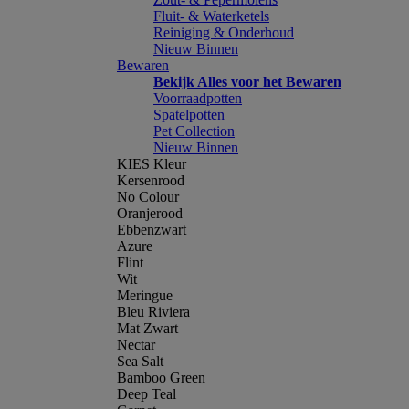
Fluit- & Waterketels
Reiniging & Onderhoud
Nieuw Binnen
Bewaren
Bekijk Alles voor het Bewaren
Voorraadpotten
Spatelpotten
Pet Collection
Nieuw Binnen
KIES Kleur
Kersenrood
No Colour
Oranjerood
Ebbenzwart
Azure
Flint
Wit
Meringue
Bleu Riviera
Mat Zwart
Nectar
Sea Salt
Bamboo Green
Deep Teal