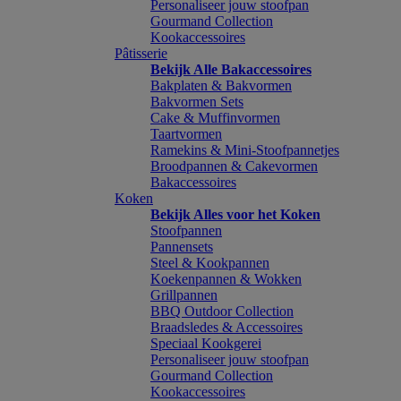
Personaliseer jouw stoofpan
Gourmand Collection
Kookaccessoires
Pâtisserie
Bekijk Alle Bakaccessoires
Bakplaten & Bakvormen
Bakvormen Sets
Cake & Muffinvormen
Taartvormen
Ramekins & Mini-Stoofpannetjes
Broodpannen & Cakevormen
Bakaccessoires
Koken
Bekijk Alles voor het Koken
Stoofpannen
Pannensets
Steel & Kookpannen
Koekenpannen & Wokken
Grillpannen
BBQ Outdoor Collection
Braadsledes & Accessoires
Speciaal Kookgerei
Personaliseer jouw stoofpan
Gourmand Collection
Kookaccessoires