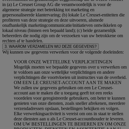
in (a) Le Creuset Group AG die verantwoordelijk is voor de
algemene strategie met betrekking tot marketing en
gepersonaliseerde klantervaring; (b) lokale Le Creuset-entiteiten die
profiteren van deze strategie en deze uitvoeren, alsmede
onafhankelijk marketingcommunicatie/initiatieven ontwikkelen op
lokaal niveau (binnen een bepaald land); (c) beide gezamenlijk
beheerders die nodig zijn om de verzoeken van uw betrokkene om
rechten af te handelen.
3. WAAROM VERZAMELEN WIJ DEZE GEGEVENS?
Wij kunnen uw gegevens verwerken voor de volgende doeleinden:
VOOR ONZE WETTELIJKE VERPLICHTINGEN
Mogelijk moeten we bepaalde gegevens over u verwerken om
te voldoen aan onze wettelijke verplichtingen en andere
verplichtingen die voortvloeien uit instructies van de overheid.
OM EEN LE CREUSET-ACCOUNT AAN TE MAKEN
We zullen uw gegevens gebruiken om een Le Creuset-
account aan te maken die u toegang geeft tot een reeks
voordelen voor geregistreerde gebruikers, om beter te kunnen
genieten van onze diensten, zoals sneller afrekenen, meerdere
verzendadressen opslaan, bestellingen bekijken en volgen.
Elke verwerkingsactiviteit is vereist om ons in staat te stellen
deze diensten aan u als Le Creuset-accounthouder te leveren.
OM UW BESTELLINGEN TE BEHEREN EN OM ONZE