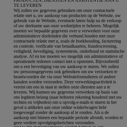
PRODUCTEN, DIENSTEN EN ASSISTENTIE AAN U
TE LEVEREN
Wij zullen uw gegevens gebruiken om onze contractuele
relatie met u, uw aankoop van producten op de Website, uw
gebruik van de Website, eventuele latere hulp na de verkoop
of uw deelname aan onze wedstrijden te beheren. Mogelijk
moeten we bepaalde gegevens over u verwerken voor onze
administratieve doeleinden die verband houden met onze
contractuele relatie met u, zoals de boekhouding, facturering
en controle, verificatie van betaalkaarten, fraudescreening,
veiligheid, beveiliging, systeemtests, onderhoud en statistische
analyse. Af en toe moeten we mogelijk om administratieve of
operationele redenen contact met u opnemen. Bijvoorbeeld
om u een bevestiging van uw aankoop te sturen. We zullen
uw persoonsgegevens ook gebruiken om uw verzoeken te
beantwoorden die via onze Websiteformulieren of andere
kanalen worden verzonden. Deze verwerkingsactiviteit is
vereist om ons in staat te stellen onze diensten aan u te
leveren. Wij kunnen uw gegevens verwerken op basis van
ons legitiem belang (naar behoren rekening houdend met uw
rechten en vrijheden) om u opvolg-e-mails te sturen in het
geval u artikelen aan onze online winkelwagen hebt
toegevoegd zonder de aankoop af te ronden. Als u de
aankoop niet binnen een bepaalde periode afrondt, worden er
geen verdere opvolgingsberichten verzonden.