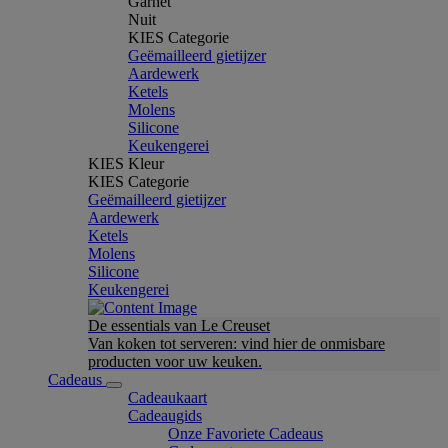
Garnet
Nuit
KIES Categorie
Geëmailleerd gietijzer
Aardewerk
Ketels
Molens
Silicone
Keukengerei
KIES Kleur
KIES Categorie
Geëmailleerd gietijzer
Aardewerk
Ketels
Molens
Silicone
Keukengerei
De essentials van Le Creuset
Van koken tot serveren: vind hier de onmisbare
producten voor uw keuken.
Cadeaus
Cadeaukaart
Cadeaugids
Onze Favoriete Cadeaus