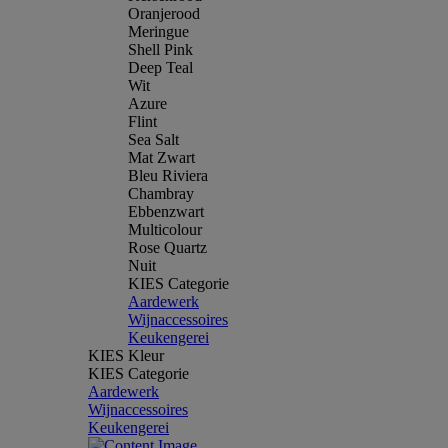
Oranjerood
Meringue
Shell Pink
Deep Teal
Wit
Azure
Flint
Sea Salt
Mat Zwart
Bleu Riviera
Chambray
Ebbenzwart
Multicolour
Rose Quartz
Nuit
KIES Categorie
Aardewerk
Wijnaccessoires
Keukengerei
KIES Kleur
KIES Categorie
Aardewerk
Wijnaccessoires
Keukengerei