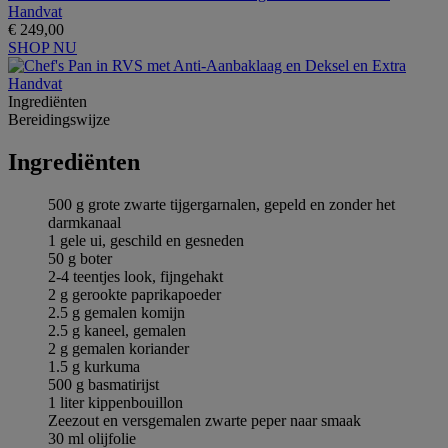
Handvat
€ 249,00
SHOP NU
Ingrediёnten
Bereidingswijze
Ingrediёnten
500 g grote zwarte tijgergarnalen, gepeld en zonder het
darmkanaal
1 gele ui, geschild en gesneden
50 g boter
2-4 teentjes look, fijngehakt
2 g gerookte paprikapoeder
2.5 g gemalen komijn
2.5 g kaneel, gemalen
2 g gemalen koriander
1.5 g kurkuma
500 g basmatirijst
1 liter kippenbouillon
Zeezout en versgemalen zwarte peper naar smaak
30 ml olijfolie