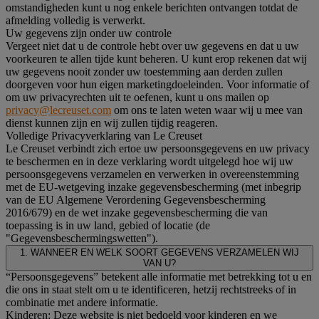
omstandigheden kunt u nog enkele berichten ontvangen totdat de
afmelding volledig is verwerkt.
Uw gegevens zijn onder uw controle
Vergeet niet dat u de controle hebt over uw gegevens en dat u uw
voorkeuren te allen tijde kunt beheren. U kunt erop rekenen dat wij
uw gegevens nooit zonder uw toestemming aan derden zullen
doorgeven voor hun eigen marketingdoeleinden. Voor informatie of
om uw privacyrechten uit te oefenen, kunt u ons mailen op
privacy@lecreuset.com
om ons te laten weten waar wij u mee van
dienst kunnen zijn en wij zullen tijdig reageren.
Volledige Privacyverklaring van Le Creuset
Le Creuset verbindt zich ertoe uw persoonsgegevens en uw privacy
te beschermen en in deze verklaring wordt uitgelegd hoe wij uw
persoonsgegevens verzamelen en verwerken in overeenstemming
met de EU-wetgeving inzake gegevensbescherming (met inbegrip
van de EU Algemene Verordening Gegevensbescherming
2016/679) en de wet inzake gegevensbescherming die van
toepassing is in uw land, gebied of locatie (de
"Gegevensbeschermingswetten").
1. WANNEER EN WELK SOORT GEGEVENS VERZAMELEN WIJ
VAN U?
“Persoonsgegevens” betekent alle informatie met betrekking tot u en
die ons in staat stelt om u te identificeren, hetzij rechtstreeks of in
combinatie met andere informatie.
Kinderen: Deze website is niet bedoeld voor kinderen en we