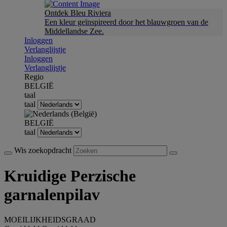
Ontdek Bleu Riviera
Een kleur geïnspireerd door het blauwgroen van de
Middellandse Zee.
Inloggen
Verlanglijstje
Inloggen
Verlanglijstje
Regio
BELGIË
taal
taal
BELGIË
taal
Wis zoekopdracht
Kruidige Perzische
garnalenpilav
MOEILIJKHEIDSGRAAD