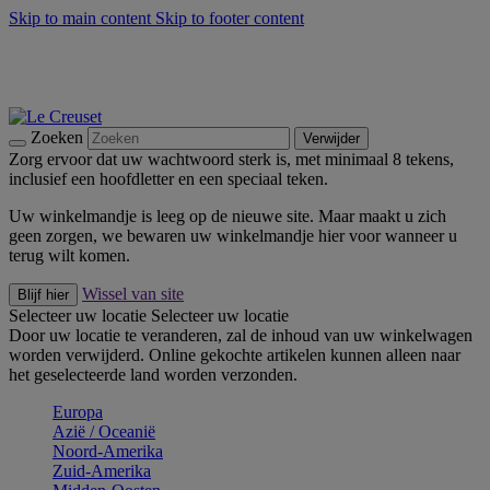
Skip to main content
Skip to footer content
Zomerse buitenmomenten met de BBQ Outdoor Collectie &
Thyme -
Shop Nu
De essentials van Le Creuset -
Ontdek Nu
Nieuwsbrieven: Registreer en bespaar 10%! -
Schrijf je nu in
Zoeken
Verwijder
Zorg ervoor dat uw wachtwoord sterk is, met minimaal 8 tekens,
inclusief een hoofdletter en een speciaal teken.
Uw winkelmandje is leeg op de nieuwe site. Maar maakt u zich
geen zorgen, we bewaren uw winkelmandje hier voor wanneer u
terug wilt komen.
Wissel van site
Blijf hier
Selecteer uw locatie
Selecteer uw locatie
Door uw locatie te veranderen, zal de inhoud van uw winkelwagen
worden verwijderd. Online gekochte artikelen kunnen alleen naar
het geselecteerde land worden verzonden.
Europa
Aziё / Oceaniё
Noord-Amerika
Zuid-Amerika