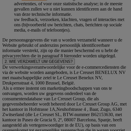
advertenties, of voor onze statistische analyse; in de meeste
gevallen zullen we u niet kunnen identificeren aan de hand
van deze technische informatie.
uw feedback, verzoeken, klachten, vragen of interacties met
ons (bijvoorbeeld uw berichten, chats, berichten op sociale
media, e-mails of telefoontjes).
De persoonsgegevens die van u worden verzameld wanneer u de
Website gebruikt of anderszins persoonlijk identificeerbare
informatie verstrekt, zijn op die manier beschermd en u hebt de
privacyrechten die in paragraaf 8 hieronder worden uitgelegd.
2. WIE VERZAMELT UW GEGEVENS?
De verwerkingsverantwoordelijke voor de e-commercediensten die
via de website worden aangeboden, is Le Creuset BENELUX NV
met maatschappelijke zetel te Le Creuset Benelux NV,
Drukpersstraat 4, 1000 Brussel, België.
Als u ermee instemt om marketingboodschappen van ons te
ontvangen, worden uw gegevens onderdeel van de
consumentendatabase van Le Creuset Group, die als
gegevensbeheerder wordt beheerd door Le Creuset Group AG, met
het kantoor in Hofstrasse 1A,Neuhofstrasse 4 , Baar, Zugo, 6340
Zwitserland (die Le Creuset SL, BTW-nummer B62153630, met
kantoor in Paseo de Gracia 9, 2º, 08007 Barcelona, Spanje, heeft
aangesteld als vertegenwoordiger in de EU), op basis van een
overeenkomst tot gezamenlijke zeggenschap die in wezen voorziet