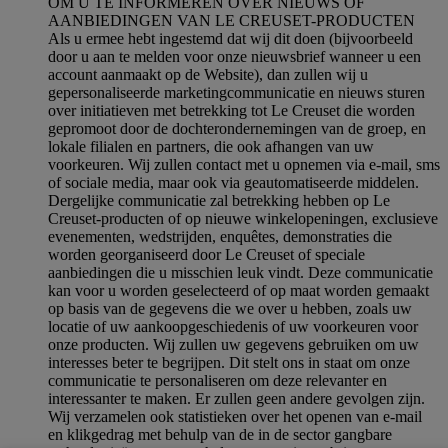
OM U TE INFORMEREN OVER NIEUWS OF
AANBIEDINGEN VAN LE CREUSET-PRODUCTEN
Als u ermee hebt ingestemd dat wij dit doen (bijvoorbeeld
door u aan te melden voor onze nieuwsbrief wanneer u een
account aanmaakt op de Website), dan zullen wij u
gepersonaliseerde marketingcommunicatie en nieuws sturen
over initiatieven met betrekking tot Le Creuset die worden
gepromoot door de dochterondernemingen van de groep, en
lokale filialen en partners, die ook afhangen van uw
voorkeuren. Wij zullen contact met u opnemen via e-mail, sms
of sociale media, maar ook via geautomatiseerde middelen.
Dergelijke communicatie zal betrekking hebben op Le
Creuset-producten of op nieuwe winkelopeningen, exclusieve
evenementen, wedstrijden, enquêtes, demonstraties die
worden georganiseerd door Le Creuset of speciale
aanbiedingen die u misschien leuk vindt. Deze communicatie
kan voor u worden geselecteerd of op maat worden gemaakt
op basis van de gegevens die we over u hebben, zoals uw
locatie of uw aankoopgeschiedenis of uw voorkeuren voor
onze producten. Wij zullen uw gegevens gebruiken om uw
interesses beter te begrijpen. Dit stelt ons in staat om onze
communicatie te personaliseren om deze relevanter en
interessanter te maken. Er zullen geen andere gevolgen zijn.
Wij verzamelen ook statistieken over het openen van e-mail
en klikgedrag met behulp van de in de sector gangbare