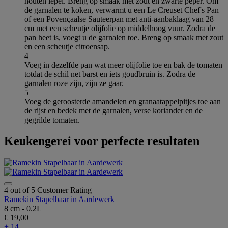
houten lepel. Breng op smaak met zout en zwarte peper. Om
de garnalen te koken, verwarmt u een Le Creuset Chef's Pan
of een Povençaalse Sauteerpan met anti-aanbaklaag van 28
cm met een scheutje olijfolie op middelhoog vuur. Zodra de
pan heet is, voegt u de garnalen toe. Breng op smaak met zout
en een scheutje citroensap.
4
Voeg in dezelfde pan wat meer olijfolie toe en bak de tomaten
totdat de schil net barst en iets goudbruin is. Zodra de
garnalen roze zijn, zijn ze gaar.
5
Voeg de geroosterde amandelen en granaatappelpitjes toe aan
de rijst en bedek met de garnalen, verse koriander en de
gegrilde tomaten.
Keukengerei voor perfecte resultaten
4 out of 5 Customer Rating
Ramekin Stapelbaar in Aardewerk
8 cm - 0.2L
€ 19,00
+ 14