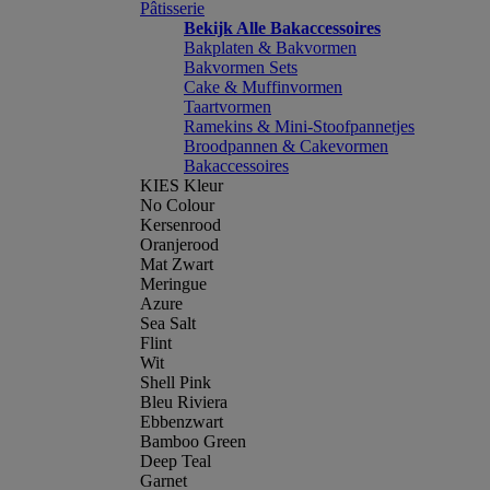
Pâtisserie
Bekijk Alle Bakaccessoires
Bakplaten & Bakvormen
Bakvormen Sets
Cake & Muffinvormen
Taartvormen
Ramekins & Mini-Stoofpannetjes
Broodpannen & Cakevormen
Bakaccessoires
KIES Kleur
No Colour
Kersenrood
Oranjerood
Mat Zwart
Meringue
Azure
Sea Salt
Flint
Wit
Shell Pink
Bleu Riviera
Ebbenzwart
Bamboo Green
Deep Teal
Garnet