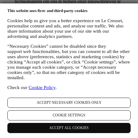
technologieën om ons te helpen onze nieuwsbrieven te
volgen. Deze verwerking is gebaseerd op uw toestemming
This website uses first- and third-party cookies
om gepersonaliseerde marketingcommunicatie van ons te
ontvangen. De keuze om aan te melden kan worden
Cookies help us give you a better experience on Le Creuset,
uitgeoefend op de plaatsen waar persoonsgegevens worden
personalise content and ads, and analyse our traffic. We also
verzameld door het juiste selectievakje aan te vinken of, als u
share information about your use of our site with our
een Le Creuset-account heeft, via het Mijn account-gedeelte
advertising and analytics partners.
van de Website.
Afmelden
: U kunt het ontvangen van onze
marketingcommunicatie of updates te allen tijde kosteloos
“Necessary Cookies” cannot be disabled since they
stopzetten via de methoden die bij de communicatie worden
support web functionalities, but you can consent to all the other
uses above (preferences, statistics and marketing cookies) by
weergegeven (om u bijvoorbeeld af te melden voor de
clicking “Accept all cookies”, or click “Cookie settings”, where
nieuwsbrief kunt u klikken op de afmeldlink onderaan elke e-
you manage each cookie category, or “Accept necessary
mail). Als u een Le Creuset account hebt, kunt u eenvoudig
cookies only”, so that no other category of cookies will be
uw marketingvoorkeuren beheren. Als u onze
installed.
marketingactiviteiten wilt stopzetten, kunt u in ieder geval een
e-mail sturen naar
privacy@lecreuset.com
. Wij zullen uw
Check our
Cookie Policy
.
afmelding zo spoedig mogelijk verwerken, maar in sommige
gevallen kunt u nog enkele berichten ontvangen totdat de
afmelding volledig is verwerkt.
ACCEPT NECESSARY COOKIES ONLY
Weet dat wij uw contactgegevens en andere
persoonsgegevens niet doorgeven of verkopen aan andere
COOKIE SETTINGS
bedrijven voor hun marketingdoeleinden.
RE-TARGETING / OM ONZE AANBIEDINGEN AAN
ACCEPT ALL COOKIES
TE PASSEN EN DE KLANTERVARING TE
VERBETEREN