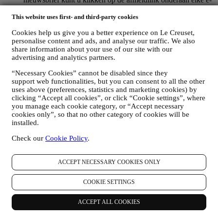
mail). Als u een Le Creuset account hebt, kunt u eenvoudig
This website uses first- and third-party cookies
uw marketingvoorkeuren beheren. Als u onze
marketingactiviteiten wilt stopzetten, kunt u in ieder geval een
Cookies help us give you a better experience on Le Creuset,
e-mail sturen naar
privacy@lecreuset.com
. Wij zullen uw
personalise content and ads, and analyse our traffic. We also
afmelding zo spoedig mogelijk verwerken, maar in sommige
share information about your use of our site with our
gevallen kunt u nog enkele berichten ontvangen totdat de
advertising and analytics partners.
afmelding volledig is verwerkt.
Weet dat wij uw contactgegevens en andere
“Necessary Cookies” cannot be disabled since they
persoonsgegevens niet doorgeven of verkopen aan andere
support web functionalities, but you can consent to all the other
bedrijven voor hun marketingdoeleinden.
uses above (preferences, statistics and marketing cookies) by
RE-TARGETING / OM ONZE AANBIEDINGEN AAN
clicking “Accept all cookies”, or click “Cookie settings”, where
TE PASSEN EN DE KLANTERVARING TE
you manage each cookie category, or “Accept necessary
VERBETEREN
cookies only”, so that no other category of cookies will be
Wij willen uw gegevens gebruiken om onze diensten en
installed.
aanbiedingen af te stemmen op uw behoeften en voorkeuren
Check our
Cookie Policy
.
om u een gepersonaliseerde Le Creuset-klantervaring te
bieden. Wij doen dit door uw gewoontes of interesses te
analyseren, bijvoorbeeld met betrekking tot de meest bekeken
ACCEPT NECESSARY COOKIES ONLY
producten, uw interactie met ons op sociale media, welke
pagina's van onze Website u bezoekt, welke inhoud van onze
COOKIE SETTINGS
aanbiedingen u leest. Wij doen dit voornamelijk door en ook
in combinatie met uw gegevens en voorkeuren die worden
verzameld zodra u zich inschrijft voor onze gepersonaliseerde
ACCEPT ALL COOKIES
marketingcommunicatie. Wij zullen deze informatie gebruiken