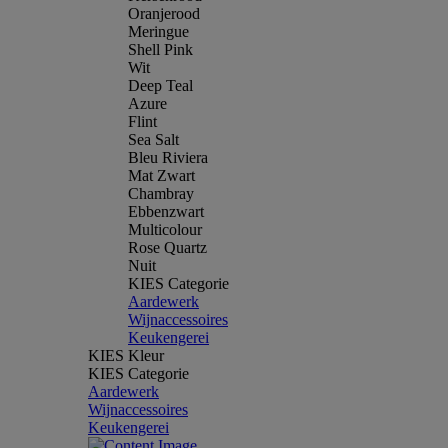
Oranjerood
Meringue
Shell Pink
Wit
Deep Teal
Azure
Flint
Sea Salt
Bleu Riviera
Mat Zwart
Chambray
Ebbenzwart
Multicolour
Rose Quartz
Nuit
KIES Categorie
Aardewerk
Wijnaccessoires
Keukengerei
KIES Kleur
KIES Categorie
Aardewerk
Wijnaccessoires
Keukengerei