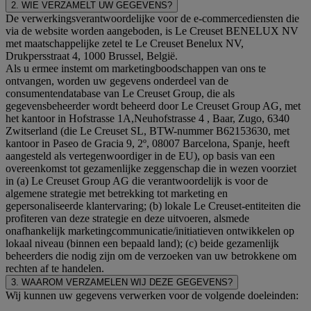
2. WIE VERZAMELT UW GEGEVENS?
De verwerkingsverantwoordelijke voor de e-commercediensten die
via de website worden aangeboden, is Le Creuset BENELUX NV
met maatschappelijke zetel te Le Creuset Benelux NV,
Drukpersstraat 4, 1000 Brussel, België.
Als u ermee instemt om marketingboodschappen van ons te
ontvangen, worden uw gegevens onderdeel van de
consumentendatabase van Le Creuset Group, die als
gegevensbeheerder wordt beheerd door Le Creuset Group AG, met
het kantoor in Hofstrasse 1A,Neuhofstrasse 4 , Baar, Zugo, 6340
Zwitserland (die Le Creuset SL, BTW-nummer B62153630, met
kantoor in Paseo de Gracia 9, 2º, 08007 Barcelona, Spanje, heeft
aangesteld als vertegenwoordiger in de EU), op basis van een
overeenkomst tot gezamenlijke zeggenschap die in wezen voorziet
in (a) Le Creuset Group AG die verantwoordelijk is voor de
algemene strategie met betrekking tot marketing en
gepersonaliseerde klantervaring; (b) lokale Le Creuset-entiteiten die
profiteren van deze strategie en deze uitvoeren, alsmede
onafhankelijk marketingcommunicatie/initiatieven ontwikkelen op
lokaal niveau (binnen een bepaald land); (c) beide gezamenlijk
beheerders die nodig zijn om de verzoeken van uw betrokkene om
rechten af te handelen.
3. WAAROM VERZAMELEN WIJ DEZE GEGEVENS?
Wij kunnen uw gegevens verwerken voor de volgende doeleinden: