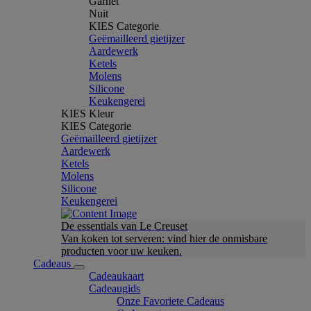
Garnet
Nuit
KIES Categorie
Geëmailleerd gietijzer
Aardewerk
Ketels
Molens
Silicone
Keukengerei
KIES Kleur
KIES Categorie
Geëmailleerd gietijzer
Aardewerk
Ketels
Molens
Silicone
Keukengerei
De essentials van Le Creuset
Van koken tot serveren: vind hier de onmisbare
producten voor uw keuken.
Cadeaus
Cadeaukaart
Cadeaugids
Onze Favoriete Cadeaus