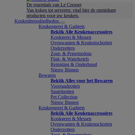
De essentials van Le Creuset
Van koken tot serveren: vind hier de onmisbare
producten voor uw keuken.
Keukenbenodigdheden
Keukengerei & Gadgets
Bekijk Alle Keukenaccessoires
Kookgerei & Messen
Ovenwanten & Keukenschorten
Onderzetters
Zout- & Pepermolens
Fluit- & Waterketels
Reiniging & Onderhoud
Nieuw Binnen
Bewaren
Bekijk Alles voor het Bewaren
Voorraadpotten
Spatelpotten
Pet Collection
Nieuw Binnen
Keukengerei & Gadgets
Bekijk Alle Keukenaccessoires
Kookgerei & Messen
Ovenwanten & Keukenschorten
Onderzetters
Zout- & Pepermolens