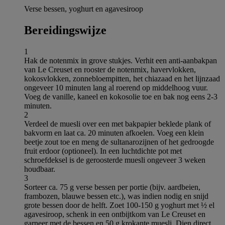
Verse bessen, yoghurt en agavesiroop
Bereidingswijze
1
Hak de notenmix in grove stukjes. Verhit een anti-aanbakpan
van Le Creuset en rooster de notenmix, havervlokken,
kokosvlokken, zonnebloempitten, het chiazaad en het lijnzaad
ongeveer 10 minuten lang al roerend op middelhoog vuur.
Voeg de vanille, kaneel en kokosolie toe en bak nog eens 2-3
minuten.
2
Verdeel de muesli over een met bakpapier beklede plank of
bakvorm en laat ca. 20 minuten afkoelen. Voeg een klein
beetje zout toe en meng de sultanarozijnen of het gedroogde
fruit erdoor (optioneel). In een luchtdichte pot met
schroefdeksel is de geroosterde muesli ongeveer 3 weken
houdbaar.
3
Sorteer ca. 75 g verse bessen per portie (bijv. aardbeien,
frambozen, blauwe bessen etc.), was indien nodig en snijd
grote bessen door de helft. Zoet 100-150 g yoghurt met ½ el
agavesiroop, schenk in een ontbijtkom van Le Creuset en
garneer met de bessen en 50 g krokante muesli. Dien direct