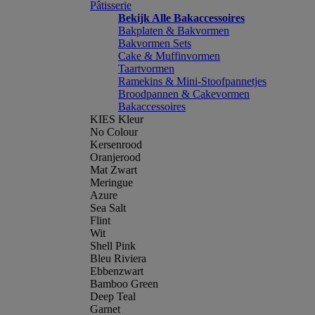
Pâtisserie
Bekijk Alle Bakaccessoires
Bakplaten & Bakvormen
Bakvormen Sets
Cake & Muffinvormen
Taartvormen
Ramekins & Mini-Stoofpannetjes
Broodpannen & Cakevormen
Bakaccessoires
KIES Kleur
No Colour
Kersenrood
Oranjerood
Mat Zwart
Meringue
Azure
Sea Salt
Flint
Wit
Shell Pink
Bleu Riviera
Ebbenzwart
Bamboo Green
Deep Teal
Garnet