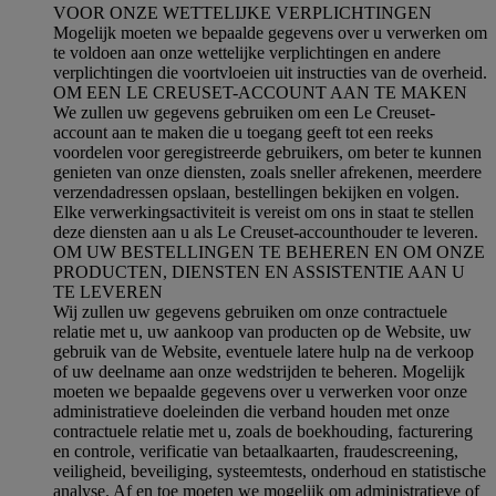
VOOR ONZE WETTELIJKE VERPLICHTINGEN
Mogelijk moeten we bepaalde gegevens over u verwerken om
te voldoen aan onze wettelijke verplichtingen en andere
verplichtingen die voortvloeien uit instructies van de overheid.
OM EEN LE CREUSET-ACCOUNT AAN TE MAKEN
We zullen uw gegevens gebruiken om een Le Creuset-
account aan te maken die u toegang geeft tot een reeks
voordelen voor geregistreerde gebruikers, om beter te kunnen
genieten van onze diensten, zoals sneller afrekenen, meerdere
verzendadressen opslaan, bestellingen bekijken en volgen.
Elke verwerkingsactiviteit is vereist om ons in staat te stellen
deze diensten aan u als Le Creuset-accounthouder te leveren.
OM UW BESTELLINGEN TE BEHEREN EN OM ONZE
PRODUCTEN, DIENSTEN EN ASSISTENTIE AAN U
TE LEVEREN
Wij zullen uw gegevens gebruiken om onze contractuele
relatie met u, uw aankoop van producten op de Website, uw
gebruik van de Website, eventuele latere hulp na de verkoop
of uw deelname aan onze wedstrijden te beheren. Mogelijk
moeten we bepaalde gegevens over u verwerken voor onze
administratieve doeleinden die verband houden met onze
contractuele relatie met u, zoals de boekhouding, facturering
en controle, verificatie van betaalkaarten, fraudescreening,
veiligheid, beveiliging, systeemtests, onderhoud en statistische
analyse. Af en toe moeten we mogelijk om administratieve of