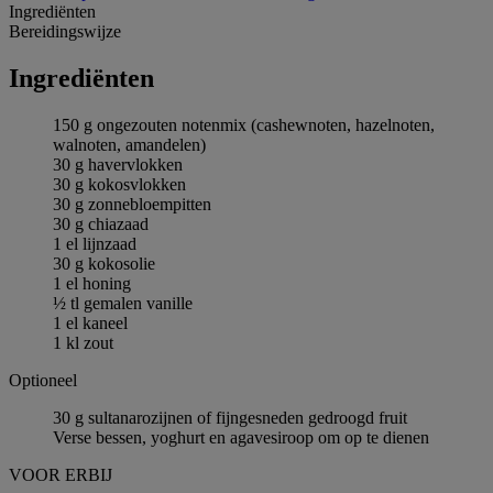
Ingrediёnten
Bereidingswijze
Ingrediёnten
150 g ongezouten notenmix (cashewnoten, hazelnoten,
walnoten, amandelen)
30 g havervlokken
30 g kokosvlokken
30 g zonnebloempitten
30 g chiazaad
1 el lijnzaad
30 g kokosolie
1 el honing
½ tl gemalen vanille
1 el kaneel
1 kl zout
Optioneel
30 g sultanarozijnen of fijngesneden gedroogd fruit
Verse bessen, yoghurt en agavesiroop om op te dienen
VOOR ERBIJ