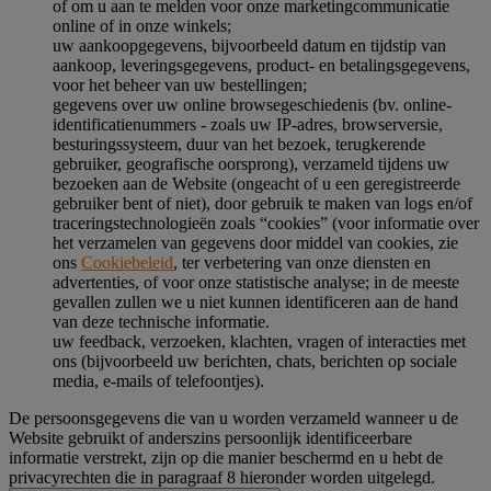
of om u aan te melden voor onze marketingcommunicatie
online of in onze winkels;
uw aankoopgegevens, bijvoorbeeld datum en tijdstip van
aankoop, leveringsgegevens, product- en betalingsgegevens,
voor het beheer van uw bestellingen;
gegevens over uw online browsegeschiedenis (bv. online-
identificatienummers - zoals uw IP-adres, browserversie,
besturingssysteem, duur van het bezoek, terugkerende
gebruiker, geografische oorsprong), verzameld tijdens uw
bezoeken aan de Website (ongeacht of u een geregistreerde
gebruiker bent of niet), door gebruik te maken van logs en/of
traceringstechnologieën zoals “cookies” (voor informatie over
het verzamelen van gegevens door middel van cookies, zie
ons
Cookiebeleid
, ter verbetering van onze diensten en
advertenties, of voor onze statistische analyse; in de meeste
gevallen zullen we u niet kunnen identificeren aan de hand
van deze technische informatie.
uw feedback, verzoeken, klachten, vragen of interacties met
ons (bijvoorbeeld uw berichten, chats, berichten op sociale
media, e-mails of telefoontjes).
De persoonsgegevens die van u worden verzameld wanneer u de
Website gebruikt of anderszins persoonlijk identificeerbare
informatie verstrekt, zijn op die manier beschermd en u hebt de
privacyrechten die in paragraaf 8 hieronder worden uitgelegd.