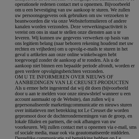
operationele redenen contact met u opnemen. Bijvoorbeeld
om u een bevestiging van uw aankoop te sturen. We zullen
uw persoonsgegevens ook gebruiken om uw verzoeken te
beantwoorden die via onze Websiteformulieren of andere
kanalen worden verzonden. Deze verwerkingsactiviteit is
vereist om ons in staat te stellen onze diensten aan u te
leveren. Wij kunnen uw gegevens verwerken op basis van
ons legitiem belang (naar behoren rekening houdend met uw
rechten en vrijheden) om u opvolg-e-mails te sturen in het
geval u artikelen aan onze online winkelwagen hebt
toegevoegd zonder de aankoop af te ronden. Als u de
aankoop niet binnen een bepaalde periode afrondt, worden er
geen verdere opvolgingsberichten verzonden.
OM U TE INFORMEREN OVER NIEUWS OF
AANBIEDINGEN VAN LE CREUSET-PRODUCTEN
Als u ermee hebt ingestemd dat wij dit doen (bijvoorbeeld
door u aan te melden voor onze nieuwsbrief wanneer u een
account aanmaakt op de Website), dan zullen wij u
gepersonaliseerde marketingcommunicatie en nieuws sturen
over initiatieven met betrekking tot Le Creuset die worden
gepromoot door de dochterondernemingen van de groep, en
lokale filialen en partners, die ook afhangen van uw
voorkeuren. Wij zullen contact met u opnemen via e-mail, sms
of sociale media, maar ook via geautomatiseerde middelen.
Dergelijke communicatie zal betrekking hebben op Le