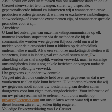
Als u beslist om deel uit te maken van ons klantenbestand en de Le
Creuset-nieuwsbrief te ontvangen, sturen wij u speciale,
gepersonaliseerde inhoud en informeren wij u wanneer er nieuwe
producten worden gelanceerd, wanneer er exclusieve aanbiedingen,
showcooking- of komende evenementen zijn, of wanneer er speciale
promoties voor u zijn.
Afmelden:
U kunt het ontvangen van onze marketingcommunicatie op elk
moment kosteloos stopzetten via de methoden die bij de
communicatie worden weergegeven (bijvoorbeeld om u af te
melden voor de nieuwsbrief kunt u klikken op de afmeldlink
onderaan elke e-mail). Als u een van onze marketingactiviteiten wilt
stopzetten, kunt u in ieder geval een e-mail sturen naar
.
Uw
afmelding zal zo snel mogelijk worden verwerkt, maar in sommige
omstandigheden kunt u nog enkele berichten ontvangen totdat de
afmelding volledig is verwerkt.
Uw gegevens zijn onder uw controle
Vergeet niet dat u de controle hebt over uw gegevens en dat u uw
voorkeuren te allen tijde kunt beheren. U kunt erop rekenen dat wij
uw gegevens nooit zonder uw toestemming aan derden zullen
doorgeven voor hun eigen marketingdoeleinden. Voor informatie of
om uw privacyrechten uit te oefenen, kunt u ons mailen op
privacy@lecreuset.com
om ons te laten weten waar wij u mee van
dienst kunnen zijn en wij zullen tijdig reageren.
Volledige Privacyverklaring van Le Creuset