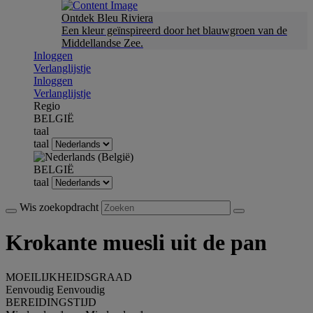
Ontdek Bleu Riviera
Een kleur geïnspireerd door het blauwgroen van de
Middellandse Zee.
Inloggen
Verlanglijstje
Inloggen
Verlanglijstje
Regio
BELGIË
taal
taal
BELGIË
taal
Wis zoekopdracht
Krokante muesli uit de pan
MOEILIJKHEIDSGRAAD
Eenvoudig
Eenvoudig
BEREIDINGSTIJD