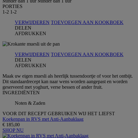
Minder dan 1 uur
Minder dan 1 uur
PORTIES
1-2
1-2
VERWIJDEREN
TOEVOEGEN AAN KOOKBOEK
DELEN
AFDRUKKEN
VERWIJDEREN
TOEVOEGEN AAN KOOKBOEK
DELEN
AFDRUKKEN
Maak uw eigen muesli als heerlijk tussendoortje of voor het ontbijt.
Dit standaardrecept kan naar wens worden aangepast en worden
geserveerd met yoghurt, verse bessen of ander fruit.
INGREDIЁNTEN
Noten & Zaden
VOOR DIT RECEPT GEBRUIKEN WIJ HET LIEFST
Koekenpan in RVS met Anti-Aanbaklaag
€ 185,00
SHOP NU