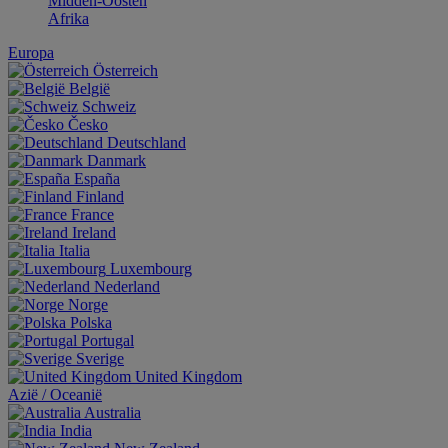
Midden-Oosten
Afrika
Europa
Österreich
België
Schweiz
Česko
Deutschland
Danmark
España
Finland
France
Ireland
Italia
Luxembourg
Nederland
Norge
Polska
Portugal
Sverige
United Kingdom
Aziё / Oceaniё
Australia
India