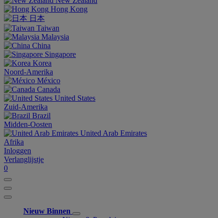
New Zealand
Hong Kong
日本
Taiwan
Malaysia
China
Singapore
Korea
Noord-Amerika
México
Canada
United States
Zuid-Amerika
Brazil
Midden-Oosten
United Arab Emirates
Afrika
Inloggen
Verlanglijstje
0
Nieuw Binnen