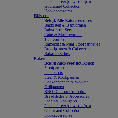
Personaliseer jouw stoofpan
Gourmand Collection
Kookaccessoires
Pâtisserie
Bekijk Alle Bakaccessoires
Bakplaten & Bakvormen
Bakvormen Sets
Cake & Muffinvormen
Taartvormen
Ramekins & Mini-Stoofpannetjes
Broodpannen & Cakevormen
Bakaccessoires
Koken
Bekijk Alles voor het Koken
Stoofpannen
Pannensets
Steel & Kookpannen
Koekenpannen & Wokken
Grillpannen
BBQ Outdoor Collection
Braadsledes & Accessoires
Speciaal Kookgerei
Personaliseer jouw stoofpan
Gourmand Collection
Kookaccessoires