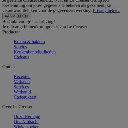
Je geeft Le Creuset Benelux N.V. en Le Creuset Group AG
toestemming om jouw gegevens te beheren als gezamenlijke
verantwoordelijken voor de gegevensverwerking.
Privacy beleid.
Bedankt voor je inschrijving!
Je ontvangt binnenkort updates van Le Creuset.
Producten
Koken & bakken
Servies
Keukenbenodigdheden
Cadeaus
Ontdek
Recepten
Verhalen
Services
Wedstrijd
Cadeaukaart
Over Le Creuset
Onze Heritage
Ons Ambacht
Winkelzoeker