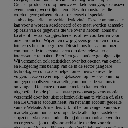
Creuset-producten of op nieuwe winkelopeningen, exclusieve
evenementen, wedstrijden, enquêtes, demonstraties die
worden georganiseerd door Le Creuset of speciale
aanbiedingen die u misschien leuk vindt. Deze communicatie
kan voor u worden geselecteerd of op maat worden gemaakt
op basis van de gegevens die we over u hebben, zoals uw
locatie of uw aankoopgeschiedenis of uw voorkeuren voor
onze producten. Wij zullen uw gegevens gebruiken om uw
interesses beter te begrijpen. Dit stelt ons in staat om onze
communicatie te personaliseren om deze relevanter en
interessanter te maken. Er zullen geen andere gevolgen zijn.
Wij verzamelen ook statistieken over het openen van e-mail
en klikgedrag met behulp van de in de sector gangbare
technologieën om ons te helpen onze nieuwsbrieven te
volgen. Deze verwerking is gebaseerd op uw toestemming
om gepersonaliseerde marketingcommunicatie van ons te
ontvangen. De keuze om aan te melden kan worden
uitgeoefend op de plaatsen waar persoonsgegevens worden
verzameld door het juiste selectievakje aan te vinken of, als u
een Le Creuset-account heeft, via het Mijn account-gedeelte
van de Website.
Afmelden
: U kunt het ontvangen van onze
marketingcommunicatie of updates te allen tijde kosteloos
stopzetten via de methoden die bij de communicatie worden
weergegeven (om u bijvoorbeeld af te melden voor de
nieuwsbrief kunt u klikken op de afmeldlink onderaan elke e-