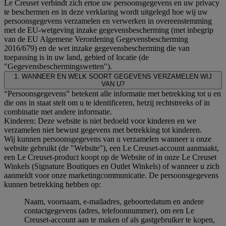
Le Creuset verbindt zich ertoe uw persoonsgegevens en uw privacy
te beschermen en in deze verklaring wordt uitgelegd hoe wij uw
persoonsgegevens verzamelen en verwerken in overeenstemming
met de EU-wetgeving inzake gegevensbescherming (met inbegrip
van de EU Algemene Verordening Gegevensbescherming
2016/679) en de wet inzake gegevensbescherming die van
toepassing is in uw land, gebied of locatie (de
"Gegevensbeschermingswetten").
1. WANNEER EN WELK SOORT GEGEVENS VERZAMELEN WIJ
VAN U?
“Persoonsgegevens” betekent alle informatie met betrekking tot u en
die ons in staat stelt om u te identificeren, hetzij rechtstreeks of in
combinatie met andere informatie.
Kinderen: Deze website is niet bedoeld voor kinderen en we
verzamelen niet bewust gegevens met betrekking tot kinderen.
Wij kunnen persoonsgegevens van u verzamelen wanneer u onze
website gebruikt (de "Website"), een Le Creuset-account aanmaakt,
een Le Creuset-product koopt op de Website of in onze Le Creuset
Winkels (Signature Boutiques en Outlet Winkels) of wanneer u zich
aanmeldt voor onze marketingcommunicatie. De persoonsgegevens
kunnen betrekking hebben op:
Naam, voornaam, e-mailadres, geboortedatum en andere
contactgegevens (adres, telefoonnummer), om een Le
Creuset-account aan te maken of als gastgebruiker te kopen,