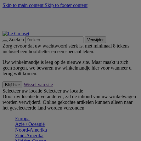
Skip to main content
Skip to footer content
Zomerse buitenmomenten met de BBQ Outdoor Collectie &
Thyme -
Shop Nu
De essentials van Le Creuset -
Ontdek Nu
Nieuwsbrieven: Registreer en bespaar 10%! -
Schrijf je nu in
Zoeken
Verwijder
Zorg ervoor dat uw wachtwoord sterk is, met minimaal 8 tekens,
inclusief een hoofdletter en een speciaal teken.
Uw winkelmandje is leeg op de nieuwe site. Maar maakt u zich
geen zorgen, we bewaren uw winkelmandje hier voor wanneer u
terug wilt komen.
Wissel van site
Blijf hier
Selecteer uw locatie
Selecteer uw locatie
Door uw locatie te veranderen, zal de inhoud van uw winkelwagen
worden verwijderd. Online gekochte artikelen kunnen alleen naar
het geselecteerde land worden verzonden.
Europa
Aziё / Oceaniё
Noord-Amerika
Zuid-Amerika