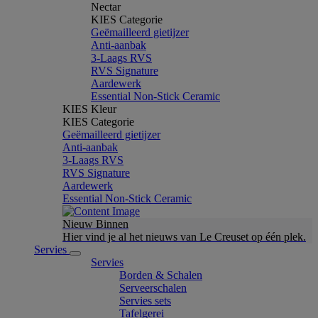
Nectar
KIES Categorie
Geëmailleerd gietijzer
Anti-aanbak
3-Laags RVS
RVS Signature
Aardewerk
Essential Non-Stick Ceramic
KIES Kleur
KIES Categorie
Geëmailleerd gietijzer
Anti-aanbak
3-Laags RVS
RVS Signature
Aardewerk
Essential Non-Stick Ceramic
Nieuw Binnen
Hier vind je al het nieuws van Le Creuset op één plek.
Servies
Servies
Borden & Schalen
Serveerschalen
Servies sets
Tafelgerei