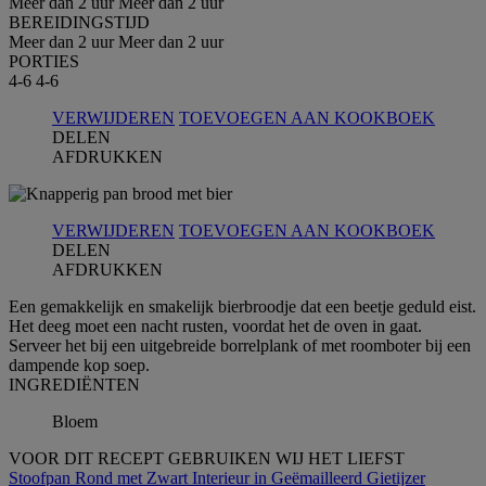
Meer dan 2 uur
Meer dan 2 uur
BEREIDINGSTIJD
Meer dan 2 uur
Meer dan 2 uur
PORTIES
4-6
4-6
VERWIJDEREN
TOEVOEGEN AAN KOOKBOEK
DELEN
AFDRUKKEN
VERWIJDEREN
TOEVOEGEN AAN KOOKBOEK
DELEN
AFDRUKKEN
Een gemakkelijk en smakelijk bierbroodje dat een beetje geduld eist.
Het deeg moet een nacht rusten, voordat het de oven in gaat.
Serveer het bij een uitgebreide borrelplank of met roomboter bij een
dampende kop soep.
INGREDIЁNTEN
Bloem
VOOR DIT RECEPT GEBRUIKEN WIJ HET LIEFST
Stoofpan Rond met Zwart Interieur in Geëmailleerd Gietijzer