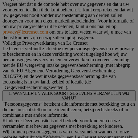
Vergeet niet dat u de controle hebt over uw gegevens en dat u uw
voorkeuren te allen tijde kunt beheren. U kunt erop rekenen dat wij
uw gegevens nooit zonder uw toestemming aan derden zullen
doorgeven voor hun eigen marketingdoeleinden. Voor informatie of
om uw privacyrechten uit te oefenen, kunt u ons mailen op
privacy@lecreuset.com
om ons te laten weten waar wij u mee van
dienst kunnen zijn en wij zullen tijdig reageren.
Volledige Privacyverklaring van Le Creuset
Le Creuset verbindt zich ertoe uw persoonsgegevens en uw privacy
te beschermen en in deze verklaring wordt uitgelegd hoe wij uw
persoonsgegevens verzamelen en verwerken in overeenstemming
met de EU-wetgeving inzake gegevensbescherming (met inbegrip
van de EU Algemene Verordening Gegevensbescherming
2016/679) en de wet inzake gegevensbescherming die van
toepassing is in uw land, gebied of locatie (de
"Gegevensbeschermingswetten").
1. WANNEER EN WELK SOORT GEGEVENS VERZAMELEN WIJ
VAN U?
“Persoonsgegevens” betekent alle informatie met betrekking tot u en
die ons in staat stelt om u te identificeren, hetzij rechtstreeks of in
combinatie met andere informatie.
Kinderen: Deze website is niet bedoeld voor kinderen en we
verzamelen niet bewust gegevens met betrekking tot kinderen.
Wij kunnen persoonsgegevens van u verzamelen wanneer u onze
website gebruikt (de "Website"), een Le Creuset-account aanmaakt,