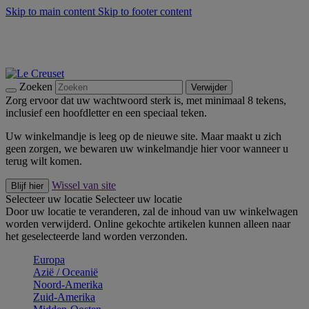
Skip to main content
Skip to footer content
Zomerse buitenmomenten met de BBQ Outdoor Collectie &
Thyme -
Shop Nu
De essentials van Le Creuset -
Ontdek Nu
Nieuwsbrieven: Registreer en bespaar 10%! -
Schrijf je nu in
Zoeken
Verwijder
Zorg ervoor dat uw wachtwoord sterk is, met minimaal 8 tekens,
inclusief een hoofdletter en een speciaal teken.
Uw winkelmandje is leeg op de nieuwe site. Maar maakt u zich
geen zorgen, we bewaren uw winkelmandje hier voor wanneer u
terug wilt komen.
Wissel van site
Blijf hier
Selecteer uw locatie
Selecteer uw locatie
Door uw locatie te veranderen, zal de inhoud van uw winkelwagen
worden verwijderd. Online gekochte artikelen kunnen alleen naar
het geselecteerde land worden verzonden.
Europa
Aziё / Oceaniё
Noord-Amerika
Zuid-Amerika