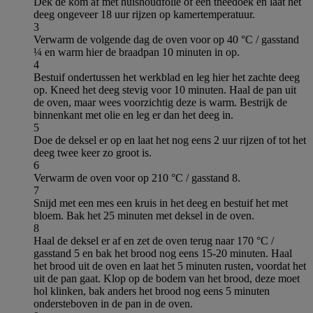
Dek de kom af met huishoudfolie of een theedoek en laat het
deeg ongeveer 18 uur rijzen op kamertemperatuur.
3
Verwarm de volgende dag de oven voor op 40 °C / gasstand
¼ en warm hier de braadpan 10 minuten in op.
4
Bestuif ondertussen het werkblad en leg hier het zachte deeg
op. Kneed het deeg stevig voor 10 minuten. Haal de pan uit
de oven, maar wees voorzichtig deze is warm. Bestrijk de
binnenkant met olie en leg er dan het deeg in.
5
Doe de deksel er op en laat het nog eens 2 uur rijzen of tot het
deeg twee keer zo groot is.
6
Verwarm de oven voor op 210 °C / gasstand 8.
7
Snijd met een mes een kruis in het deeg en bestuif het met
bloem. Bak het 25 minuten met deksel in de oven.
8
Haal de deksel er af en zet de oven terug naar 170 °C /
gasstand 5 en bak het brood nog eens 15-20 minuten. Haal
het brood uit de oven en laat het 5 minuten rusten, voordat het
uit de pan gaat. Klop op de bodem van het brood, deze moet
hol klinken, bak anders het brood nog eens 5 minuten
ondersteboven in de pan in de oven.