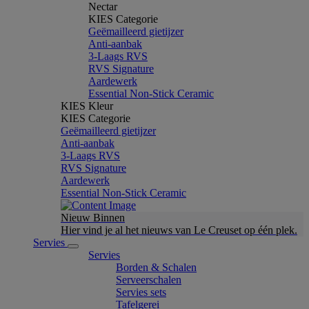
Nectar
KIES Categorie
Geëmailleerd gietijzer
Anti-aanbak
3-Laags RVS
RVS Signature
Aardewerk
Essential Non-Stick Ceramic
KIES Kleur
KIES Categorie
Geëmailleerd gietijzer
Anti-aanbak
3-Laags RVS
RVS Signature
Aardewerk
Essential Non-Stick Ceramic
Nieuw Binnen
Hier vind je al het nieuws van Le Creuset op één plek.
Servies
Servies
Borden & Schalen
Serveerschalen
Servies sets
Tafelgerei