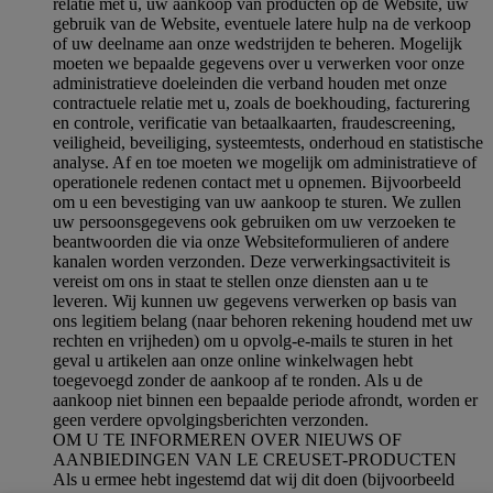
relatie met u, uw aankoop van producten op de Website, uw
gebruik van de Website, eventuele latere hulp na de verkoop
of uw deelname aan onze wedstrijden te beheren. Mogelijk
moeten we bepaalde gegevens over u verwerken voor onze
administratieve doeleinden die verband houden met onze
contractuele relatie met u, zoals de boekhouding, facturering
en controle, verificatie van betaalkaarten, fraudescreening,
veiligheid, beveiliging, systeemtests, onderhoud en statistische
analyse. Af en toe moeten we mogelijk om administratieve of
operationele redenen contact met u opnemen. Bijvoorbeeld
om u een bevestiging van uw aankoop te sturen. We zullen
uw persoonsgegevens ook gebruiken om uw verzoeken te
beantwoorden die via onze Websiteformulieren of andere
kanalen worden verzonden. Deze verwerkingsactiviteit is
vereist om ons in staat te stellen onze diensten aan u te
leveren. Wij kunnen uw gegevens verwerken op basis van
ons legitiem belang (naar behoren rekening houdend met uw
rechten en vrijheden) om u opvolg-e-mails te sturen in het
geval u artikelen aan onze online winkelwagen hebt
toegevoegd zonder de aankoop af te ronden. Als u de
aankoop niet binnen een bepaalde periode afrondt, worden er
geen verdere opvolgingsberichten verzonden.
OM U TE INFORMEREN OVER NIEUWS OF
AANBIEDINGEN VAN LE CREUSET-PRODUCTEN
Als u ermee hebt ingestemd dat wij dit doen (bijvoorbeeld