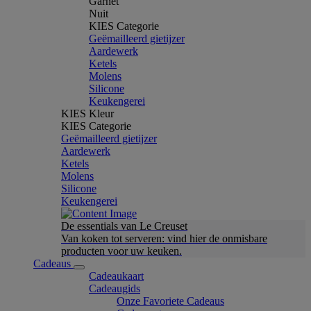
Garnet
Nuit
KIES Categorie
Geëmailleerd gietijzer
Aardewerk
Ketels
Molens
Silicone
Keukengerei
KIES Kleur
KIES Categorie
Geëmailleerd gietijzer
Aardewerk
Ketels
Molens
Silicone
Keukengerei
De essentials van Le Creuset
Van koken tot serveren: vind hier de onmisbare
producten voor uw keuken.
Cadeaus
Cadeaukaart
Cadeaugids
Onze Favoriete Cadeaus