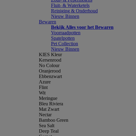
Fluit- & Waterketels
Reiniging & Onderhoud
Nieuw Binnen
Bewaren
Bekijk Alles voor het Bewaren
Voorraadpotten
Spatelpotten
Pet Collection
Nieuw Binnen
KIES Kleur
Kersenrood
No Colour
Oranjerood
Ebbenzwart
Azure
Flint
Wit
Meringue
Bleu Riviera
Mat Zwart
Nectar
Bamboo Green
Sea Salt
Deep Teal