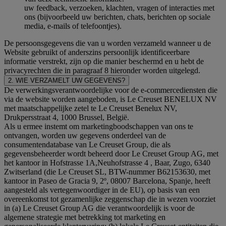
uw feedback, verzoeken, klachten, vragen of interacties met
ons (bijvoorbeeld uw berichten, chats, berichten op sociale
media, e-mails of telefoontjes).
De persoonsgegevens die van u worden verzameld wanneer u de
Website gebruikt of anderszins persoonlijk identificeerbare
informatie verstrekt, zijn op die manier beschermd en u hebt de
privacyrechten die in paragraaf 8 hieronder worden uitgelegd.
2. WIE VERZAMELT UW GEGEVENS?
De verwerkingsverantwoordelijke voor de e-commercediensten die
via de website worden aangeboden, is Le Creuset BENELUX NV
met maatschappelijke zetel te Le Creuset Benelux NV,
Drukpersstraat 4, 1000 Brussel, België.
Als u ermee instemt om marketingboodschappen van ons te
ontvangen, worden uw gegevens onderdeel van de
consumentendatabase van Le Creuset Group, die als
gegevensbeheerder wordt beheerd door Le Creuset Group AG, met
het kantoor in Hofstrasse 1A,Neuhofstrasse 4 , Baar, Zugo, 6340
Zwitserland (die Le Creuset SL, BTW-nummer B62153630, met
kantoor in Paseo de Gracia 9, 2º, 08007 Barcelona, Spanje, heeft
aangesteld als vertegenwoordiger in de EU), op basis van een
overeenkomst tot gezamenlijke zeggenschap die in wezen voorziet
in (a) Le Creuset Group AG die verantwoordelijk is voor de
algemene strategie met betrekking tot marketing en