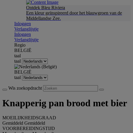
Ontdek Bleu Riviera
Een kleur geïnspireerd door het blauwgroen van de
Middellandse Zee.
Inloggen
Verlanglijstje
Inloggen
Verlanglijstje
Regio
BELGIË
taal
taal
BELGIË
taal
Wis zoekopdracht
Knapperig pan brood met bier
MOEILIJKHEIDSGRAAD
Gemiddeld
Gemiddeld
VOORBEREIDINGSTIJD