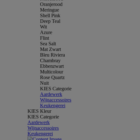
Oranjerood
Meringue
Shell Pink
Deep Teal
Wit
Azure
Flint
Sea Salt
Mat Zwart
Bleu Riviera
Chambray
Ebbenzwart
Multicolour
Rose Quartz
Nuit
KIES Categorie
Aardewerk
Wijnaccessoires
Keukengerei
KIES Kleur
KIES Categorie
Aardewerk
Wijnaccessoires
Keukengerei