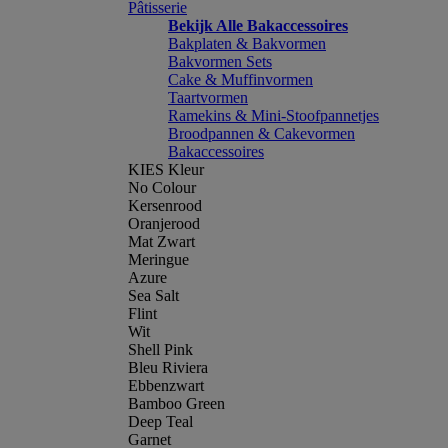
Pâtisserie
Bekijk Alle Bakaccessoires
Bakplaten & Bakvormen
Bakvormen Sets
Cake & Muffinvormen
Taartvormen
Ramekins & Mini-Stoofpannetjes
Broodpannen & Cakevormen
Bakaccessoires
KIES Kleur
No Colour
Kersenrood
Oranjerood
Mat Zwart
Meringue
Azure
Sea Salt
Flint
Wit
Shell Pink
Bleu Riviera
Ebbenzwart
Bamboo Green
Deep Teal
Garnet