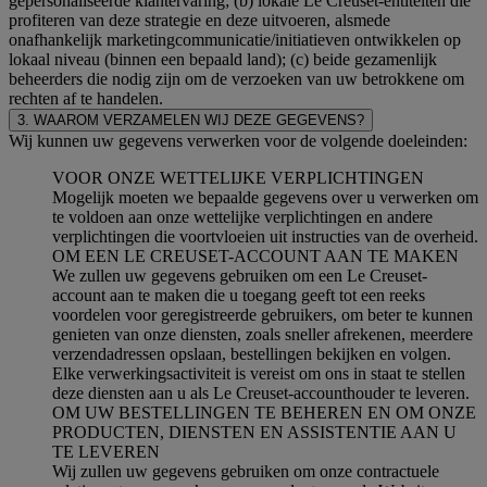
gepersonaliseerde klantervaring; (b) lokale Le Creuset-entiteiten die
profiteren van deze strategie en deze uitvoeren, alsmede
onafhankelijk marketingcommunicatie/initiatieven ontwikkelen op
lokaal niveau (binnen een bepaald land); (c) beide gezamenlijk
beheerders die nodig zijn om de verzoeken van uw betrokkene om
rechten af te handelen.
3. WAAROM VERZAMELEN WIJ DEZE GEGEVENS?
Wij kunnen uw gegevens verwerken voor de volgende doeleinden:
VOOR ONZE WETTELIJKE VERPLICHTINGEN
Mogelijk moeten we bepaalde gegevens over u verwerken om
te voldoen aan onze wettelijke verplichtingen en andere
verplichtingen die voortvloeien uit instructies van de overheid.
OM EEN LE CREUSET-ACCOUNT AAN TE MAKEN
We zullen uw gegevens gebruiken om een Le Creuset-
account aan te maken die u toegang geeft tot een reeks
voordelen voor geregistreerde gebruikers, om beter te kunnen
genieten van onze diensten, zoals sneller afrekenen, meerdere
verzendadressen opslaan, bestellingen bekijken en volgen.
Elke verwerkingsactiviteit is vereist om ons in staat te stellen
deze diensten aan u als Le Creuset-accounthouder te leveren.
OM UW BESTELLINGEN TE BEHEREN EN OM ONZE
PRODUCTEN, DIENSTEN EN ASSISTENTIE AAN U
TE LEVEREN
Wij zullen uw gegevens gebruiken om onze contractuele