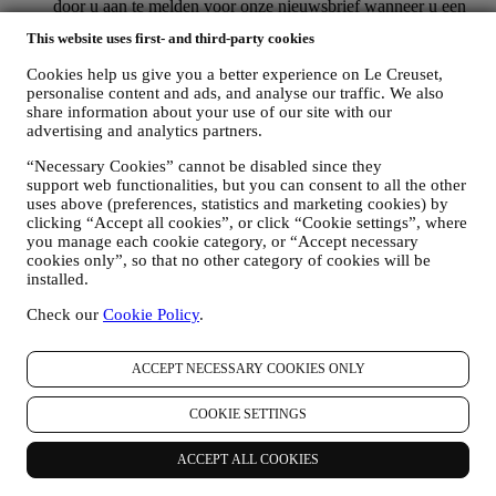
door u aan te melden voor onze nieuwsbrief wanneer u een
account aanmaakt op de Website), dan zullen wij u
This website uses first- and third-party cookies
gepersonaliseerde marketingcommunicatie en nieuws sturen
over initiatieven met betrekking tot Le Creuset die worden
Cookies help us give you a better experience on Le Creuset,
gepromoot door de dochterondernemingen van de groep, en
personalise content and ads, and analyse our traffic. We also
lokale filialen en partners, die ook afhangen van uw
share information about your use of our site with our
voorkeuren. Wij zullen contact met u opnemen via e-mail, sms
advertising and analytics partners.
of sociale media, maar ook via geautomatiseerde middelen.
Dergelijke communicatie zal betrekking hebben op Le
“Necessary Cookies” cannot be disabled since they
support web functionalities, but you can consent to all the other
Creuset-producten of op nieuwe winkelopeningen, exclusieve
uses above (preferences, statistics and marketing cookies) by
evenementen, wedstrijden, enquêtes, demonstraties die
clicking “Accept all cookies”, or click “Cookie settings”, where
worden georganiseerd door Le Creuset of speciale
you manage each cookie category, or “Accept necessary
aanbiedingen die u misschien leuk vindt. Deze communicatie
cookies only”, so that no other category of cookies will be
kan voor u worden geselecteerd of op maat worden gemaakt
installed.
op basis van de gegevens die we over u hebben, zoals uw
locatie of uw aankoopgeschiedenis of uw voorkeuren voor
Check our
Cookie Policy
.
onze producten. Wij zullen uw gegevens gebruiken om uw
interesses beter te begrijpen. Dit stelt ons in staat om onze
communicatie te personaliseren om deze relevanter en
ACCEPT NECESSARY COOKIES ONLY
interessanter te maken. Er zullen geen andere gevolgen zijn.
Wij verzamelen ook statistieken over het openen van e-mail
COOKIE SETTINGS
en klikgedrag met behulp van de in de sector gangbare
technologieën om ons te helpen onze nieuwsbrieven te
ACCEPT ALL COOKIES
volgen. Deze verwerking is gebaseerd op uw toestemming
om gepersonaliseerde marketingcommunicatie van ons te