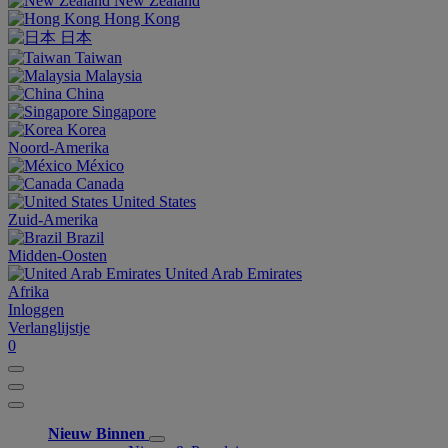
New Zealand
Hong Kong
日本
Taiwan
Malaysia
China
Singapore
Korea
Noord-Amerika
México
Canada
United States
Zuid-Amerika
Brazil
Midden-Oosten
United Arab Emirates
Afrika
Inloggen
Verlanglijstje
0
Nieuw Binnen