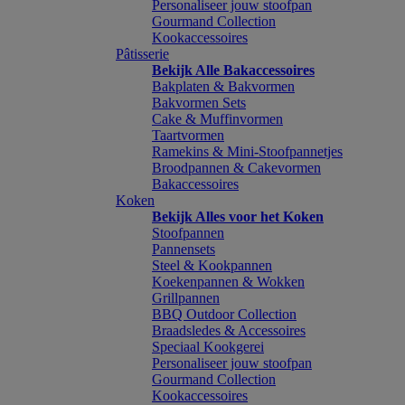
Personaliseer jouw stoofpan
Gourmand Collection
Kookaccessoires
Pâtisserie
Bekijk Alle Bakaccessoires
Bakplaten & Bakvormen
Bakvormen Sets
Cake & Muffinvormen
Taartvormen
Ramekins & Mini-Stoofpannetjes
Broodpannen & Cakevormen
Bakaccessoires
Koken
Bekijk Alles voor het Koken
Stoofpannen
Pannensets
Steel & Kookpannen
Koekenpannen & Wokken
Grillpannen
BBQ Outdoor Collection
Braadsledes & Accessoires
Speciaal Kookgerei
Personaliseer jouw stoofpan
Gourmand Collection
Kookaccessoires