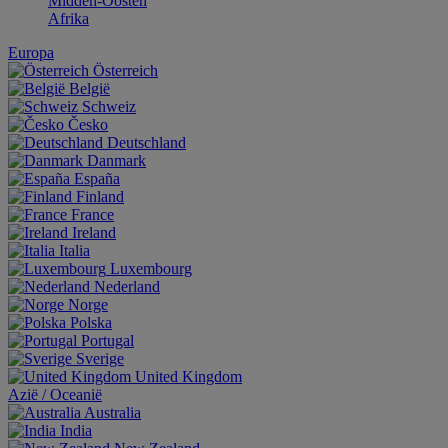
Midden-Oosten
Afrika
Europa
Österreich
België
Schweiz
Česko
Deutschland
Danmark
España
Finland
France
Ireland
Italia
Luxembourg
Nederland
Norge
Polska
Portugal
Sverige
United Kingdom
Aziё / Oceaniё
Australia
India