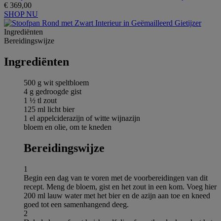
€ 369,00
SHOP NU
Ingrediёnten
Bereidingswijze
Ingrediёnten
500 g wit speltbloem
4 g gedroogde gist
1 ½ tl zout
125 ml licht bier
1 el appelciderazijn of witte wijnazijn
bloem en olie, om te kneden
Bereidingswijze
1
Begin een dag van te voren met de voorbereidingen van dit
recept. Meng de bloem, gist en het zout in een kom. Voeg hier
200 ml lauw water met het bier en de azijn aan toe en kneed
goed tot een samenhangend deeg.
2