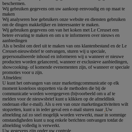
beschermen.
Wij gebruiken gegevens om uw aankoop eenvoudig en op maat te
maken
Wij analyseren hoe gebruikers onze website en diensten gebruiken
om de dingen makkelijker en interessanter te maken.
Wij gebruiken gegevens om van het koken met Le Creuset een
betere ervaring te maken en om u te informeren over nieuws en
aanbiedingen
Als u beslist om deel uit te maken van ons klantenbestand en de Le
Creuset-nieuwsbrief te ontvangen, sturen wij u speciale,
gepersonaliseerde inhoud en informeren wij u wanneer er nieuwe
producten worden gelanceerd, wanneer er exclusieve aanbiedingen,
showcooking- of komende evenementen zijn, of wanneer er speciale
promoties voor u zijn.
Afmelden:
U kunt het ontvangen van onze marketingcommunicatie op elk
moment kosteloos stopzetten via de methoden die bij de
communicatie worden weergegeven (bijvoorbeeld om u af te
melden voor de nieuwsbrief kunt u klikken op de afmeldlink
onderaan elke e-mail). Als u een van onze marketingactiviteiten wilt
stopzetten, kunt u in ieder geval een e-mail sturen naar
.
Uw
afmelding zal zo snel mogelijk worden verwerkt, maar in sommige
omstandigheden kunt u nog enkele berichten ontvangen totdat de
afmelding volledig is verwerkt.
Uw gegevens zijn onder uw controle