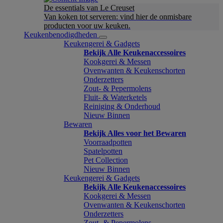
De essentials van Le Creuset
Van koken tot serveren: vind hier de onmisbare
producten voor uw keuken.
Keukenbenodigdheden
Keukengerei & Gadgets
Bekijk Alle Keukenaccessoires
Kookgerei & Messen
Ovenwanten & Keukenschorten
Onderzetters
Zout- & Pepermolens
Fluit- & Waterketels
Reiniging & Onderhoud
Nieuw Binnen
Bewaren
Bekijk Alles voor het Bewaren
Voorraadpotten
Spatelpotten
Pet Collection
Nieuw Binnen
Keukengerei & Gadgets
Bekijk Alle Keukenaccessoires
Kookgerei & Messen
Ovenwanten & Keukenschorten
Onderzetters
Zout- & Pepermolens