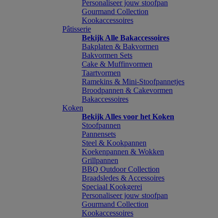
Personaliseer jouw stoofpan
Gourmand Collection
Kookaccessoires
Pâtisserie
Bekijk Alle Bakaccessoires
Bakplaten & Bakvormen
Bakvormen Sets
Cake & Muffinvormen
Taartvormen
Ramekins & Mini-Stoofpannetjes
Broodpannen & Cakevormen
Bakaccessoires
Koken
Bekijk Alles voor het Koken
Stoofpannen
Pannensets
Steel & Kookpannen
Koekenpannen & Wokken
Grillpannen
BBQ Outdoor Collection
Braadsledes & Accessoires
Speciaal Kookgerei
Personaliseer jouw stoofpan
Gourmand Collection
Kookaccessoires