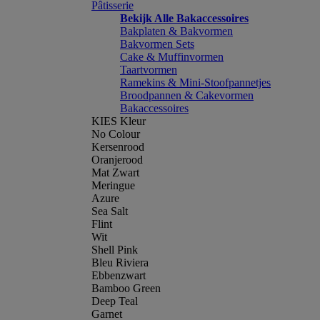
Pâtisserie
Bekijk Alle Bakaccessoires
Bakplaten & Bakvormen
Bakvormen Sets
Cake & Muffinvormen
Taartvormen
Ramekins & Mini-Stoofpannetjes
Broodpannen & Cakevormen
Bakaccessoires
KIES Kleur
No Colour
Kersenrood
Oranjerood
Mat Zwart
Meringue
Azure
Sea Salt
Flint
Wit
Shell Pink
Bleu Riviera
Ebbenzwart
Bamboo Green
Deep Teal
Garnet