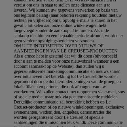
vereist om ons in staat te stellen onze diensten aan u te
leveren. Wij kunnen uw gegevens verwerken op basis van
ons legitiem belang (naar behoren rekening houdend met uw
rechten en vrijheden) om u opvolg-e-mails te sturen in het
geval u artikelen aan onze online winkelwagen hebt
toegevoegd zonder de aankoop af te ronden. Als u de
aankoop niet binnen een bepaalde periode afrondt, worden er
geen verdere opvolgingsberichten verzonden.
OM U TE INFORMEREN OVER NIEUWS OF
AANBIEDINGEN VAN LE CREUSET-PRODUCTEN
Als u ermee hebt ingestemd dat wij dit doen (bijvoorbeeld
door u aan te melden voor onze nieuwsbrief wanneer u een
account aanmaakt op de Website), dan zullen wij u
gepersonaliseerde marketingcommunicatie en nieuws sturen
over initiatieven met betrekking tot Le Creuset die worden
gepromoot door de dochterondernemingen van de groep, en
lokale filialen en partners, die ook afhangen van uw
voorkeuren. Wij zullen contact met u opnemen via e-mail, sms
of sociale media, maar ook via geautomatiseerde middelen.
Dergelijke communicatie zal betrekking hebben op Le
Creuset-producten of op nieuwe winkelopeningen, exclusieve
evenementen, wedstrijden, enquêtes, demonstraties die
worden georganiseerd door Le Creuset of speciale
aanbiedingen die u misschien leuk vindt. Deze communicatie