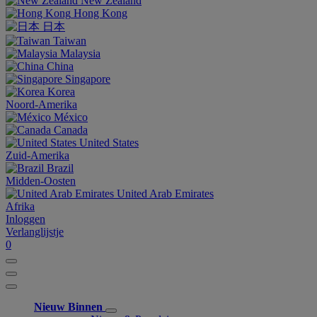
New Zealand
Hong Kong
日本
Taiwan
Malaysia
China
Singapore
Korea
Noord-Amerika
México
Canada
United States
Zuid-Amerika
Brazil
Midden-Oosten
United Arab Emirates
Afrika
Inloggen
Verlanglijstje
0
Nieuw Binnen