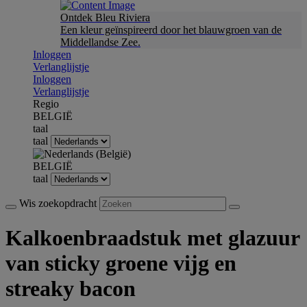
Ontdek Bleu Riviera
Een kleur geïnspireerd door het blauwgroen van de
Middellandse Zee.
Inloggen
Verlanglijstje
Inloggen
Verlanglijstje
Regio
BELGIË
taal
taal
BELGIË
taal
Wis zoekopdracht
Kalkoenbraadstuk met glazuur
van sticky groene vijg en
streaky bacon