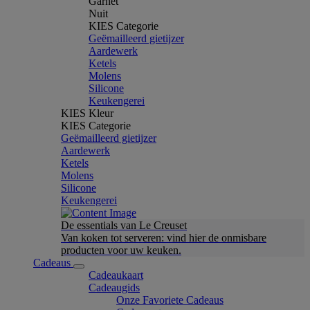
Garnet
Nuit
KIES Categorie
Geëmailleerd gietijzer
Aardewerk
Ketels
Molens
Silicone
Keukengerei
KIES Kleur
KIES Categorie
Geëmailleerd gietijzer
Aardewerk
Ketels
Molens
Silicone
Keukengerei
De essentials van Le Creuset
Van koken tot serveren: vind hier de onmisbare
producten voor uw keuken.
Cadeaus
Cadeaukaart
Cadeaugids
Onze Favoriete Cadeaus