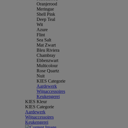
Oranjerood
Meringue
Shell Pink
Deep Teal
Wit
Azure
Flint
Sea Salt
Mat Zwart
Bleu Riviera
Chambray
Ebbenzwart
Multicolour
Rose Quartz
Nuit
KIES Categorie
Aardewerk
Wijnaccessoires
Keukengerei
KIES Kleur
KIES Categorie
Aardewerk
Wijnaccessoires
Keukengerei