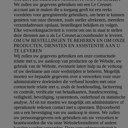
We zullen uw gegevens gebruiken om een Le Creuset-
account aan te maken die u toegang geeft tot een reeks
voordelen voor geregistreerde gebruikers, om beter te kunnen
genieten van onze diensten, zoals sneller afrekenen, meerdere
verzendadressen opslaan, bestellingen bekijken en volgen.
Elke verwerkingsactiviteit is vereist om ons in staat te stellen
deze diensten aan u als Le Creuset-accounthouder te leveren.
OM UW BESTELLINGEN TE BEHEREN EN OM ONZE
PRODUCTEN, DIENSTEN EN ASSISTENTIE AAN U
TE LEVEREN
Wij zullen uw gegevens gebruiken om onze contractuele
relatie met u, uw aankoop van producten op de Website, uw
gebruik van de Website, eventuele latere hulp na de verkoop
of uw deelname aan onze wedstrijden te beheren. Mogelijk
moeten we bepaalde gegevens over u verwerken voor onze
administratieve doeleinden die verband houden met onze
contractuele relatie met u, zoals de boekhouding, facturering
en controle, verificatie van betaalkaarten, fraudescreening,
veiligheid, beveiliging, systeemtests, onderhoud en statistische
analyse. Af en toe moeten we mogelijk om administratieve of
operationele redenen contact met u opnemen. Bijvoorbeeld
om u een bevestiging van uw aankoop te sturen. We zullen
uw persoonsgegevens ook gebruiken om uw verzoeken te
beantwoorden die via onze Websiteformulieren of andere
kanalen worden verzonden. Deze verwerkingsactiviteit is