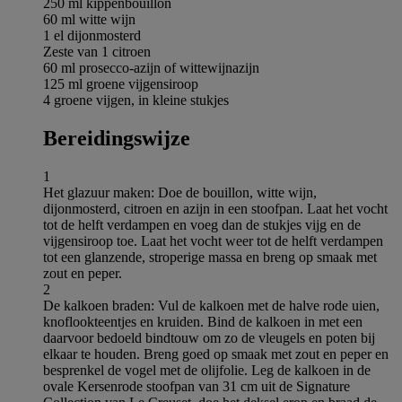
250 ml kippenbouillon
60 ml witte wijn
1 el dijonmosterd
Zeste van 1 citroen
60 ml prosecco-azijn of wittewijnazijn
125 ml groene vijgensiroop
4 groene vijgen, in kleine stukjes
Bereidingswijze
1
Het glazuur maken: Doe de bouillon, witte wijn,
dijonmosterd, citroen en azijn in een stoofpan. Laat het vocht
tot de helft verdampen en voeg dan de stukjes vijg en de
vijgensiroop toe. Laat het vocht weer tot de helft verdampen
tot een glanzende, stroperige massa en breng op smaak met
zout en peper.
2
De kalkoen braden: Vul de kalkoen met de halve rode uien,
knoflookteentjes en kruiden. Bind de kalkoen in met een
daarvoor bedoeld bindtouw om zo de vleugels en poten bij
elkaar te houden. Breng goed op smaak met zout en peper en
besprenkel de vogel met de olijfolie. Leg de kalkoen in de
ovale Kersenrode stoofpan van 31 cm uit de Signature