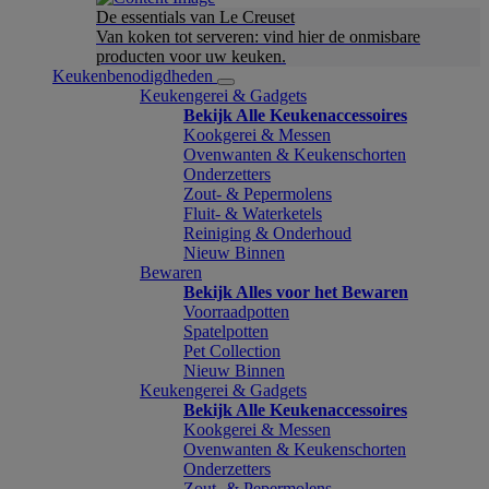
De essentials van Le Creuset
Van koken tot serveren: vind hier de onmisbare
producten voor uw keuken.
Keukenbenodigdheden
Keukengerei & Gadgets
Bekijk Alle Keukenaccessoires
Kookgerei & Messen
Ovenwanten & Keukenschorten
Onderzetters
Zout- & Pepermolens
Fluit- & Waterketels
Reiniging & Onderhoud
Nieuw Binnen
Bewaren
Bekijk Alles voor het Bewaren
Voorraadpotten
Spatelpotten
Pet Collection
Nieuw Binnen
Keukengerei & Gadgets
Bekijk Alle Keukenaccessoires
Kookgerei & Messen
Ovenwanten & Keukenschorten
Onderzetters
Zout- & Pepermolens