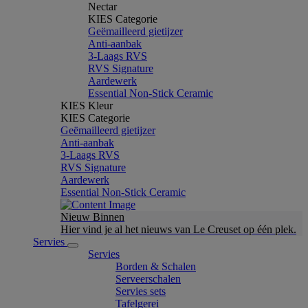
Nectar
KIES Categorie
Geëmailleerd gietijzer
Anti-aanbak
3-Laags RVS
RVS Signature
Aardewerk
Essential Non-Stick Ceramic
KIES Kleur
KIES Categorie
Geëmailleerd gietijzer
Anti-aanbak
3-Laags RVS
RVS Signature
Aardewerk
Essential Non-Stick Ceramic
Nieuw Binnen
Hier vind je al het nieuws van Le Creuset op één plek.
Servies
Servies
Borden & Schalen
Serveerschalen
Servies sets
Tafelgerei