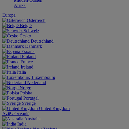
Midden-Oosten
Afrika
Europa
Österreich
België
Schweiz
Česko
Deutschland
Danmark
España
Finland
France
Ireland
Italia
Luxembourg
Nederland
Norge
Polska
Portugal
Sverige
United Kingdom
Aziё / Oceaniё
Australia
India