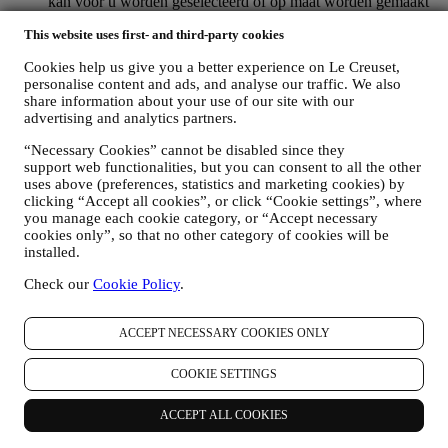
kan voor u worden geselecteerd of op maat worden gemaakt
op basis van de gegevens die we over u hebben, zoals uw
This website uses first- and third-party cookies
locatie of uw aankoopgeschiedenis of uw voorkeuren voor
onze producten. Wij zullen uw gegevens gebruiken om uw
Cookies help us give you a better experience on Le Creuset,
interesses beter te begrijpen. Dit stelt ons in staat om onze
personalise content and ads, and analyse our traffic. We also
communicatie te personaliseren om deze relevanter en
share information about your use of our site with our
interessanter te maken. Er zullen geen andere gevolgen zijn.
advertising and analytics partners.
Wij verzamelen ook statistieken over het openen van e-mail
en klikgedrag met behulp van de in de sector gangbare
“Necessary Cookies” cannot be disabled since they
technologieën om ons te helpen onze nieuwsbrieven te
support web functionalities, but you can consent to all the other
volgen. Deze verwerking is gebaseerd op uw toestemming
uses above (preferences, statistics and marketing cookies) by
om gepersonaliseerde marketingcommunicatie van ons te
clicking “Accept all cookies”, or click “Cookie settings”, where
ontvangen. De keuze om aan te melden kan worden
you manage each cookie category, or “Accept necessary
cookies only”, so that no other category of cookies will be
uitgeoefend op de plaatsen waar persoonsgegevens worden
installed.
verzameld door het juiste selectievakje aan te vinken of, als u
een Le Creuset-account heeft, via het Mijn account-gedeelte
Check our
Cookie Policy
.
van de Website.
Afmelden
: U kunt het ontvangen van onze
marketingcommunicatie of updates te allen tijde kosteloos
stopzetten via de methoden die bij de communicatie worden
ACCEPT NECESSARY COOKIES ONLY
weergegeven (om u bijvoorbeeld af te melden voor de
nieuwsbrief kunt u klikken op de afmeldlink onderaan elke e-
COOKIE SETTINGS
mail). Als u een Le Creuset account hebt, kunt u eenvoudig
uw marketingvoorkeuren beheren. Als u onze
marketingactiviteiten wilt stopzetten, kunt u in ieder geval een
ACCEPT ALL COOKIES
e-mail sturen naar
privacy@lecreuset.com
. Wij zullen uw