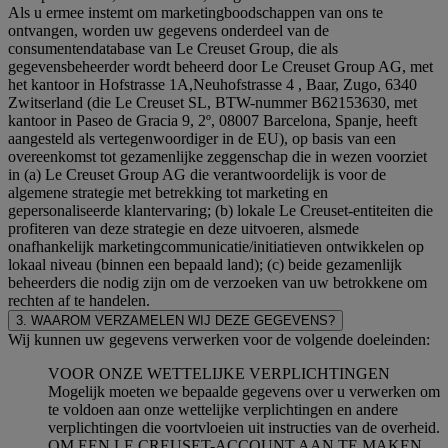
Als u ermee instemt om marketingboodschappen van ons te
ontvangen, worden uw gegevens onderdeel van de
consumentendatabase van Le Creuset Group, die als
gegevensbeheerder wordt beheerd door Le Creuset Group AG, met
het kantoor in Hofstrasse 1A,Neuhofstrasse 4 , Baar, Zugo, 6340
Zwitserland (die Le Creuset SL, BTW-nummer B62153630, met
kantoor in Paseo de Gracia 9, 2º, 08007 Barcelona, Spanje, heeft
aangesteld als vertegenwoordiger in de EU), op basis van een
overeenkomst tot gezamenlijke zeggenschap die in wezen voorziet
in (a) Le Creuset Group AG die verantwoordelijk is voor de
algemene strategie met betrekking tot marketing en
gepersonaliseerde klantervaring; (b) lokale Le Creuset-entiteiten die
profiteren van deze strategie en deze uitvoeren, alsmede
onafhankelijk marketingcommunicatie/initiatieven ontwikkelen op
lokaal niveau (binnen een bepaald land); (c) beide gezamenlijk
beheerders die nodig zijn om de verzoeken van uw betrokkene om
rechten af te handelen.
3. WAAROM VERZAMELEN WIJ DEZE GEGEVENS?
Wij kunnen uw gegevens verwerken voor de volgende doeleinden:
VOOR ONZE WETTELIJKE VERPLICHTINGEN
Mogelijk moeten we bepaalde gegevens over u verwerken om
te voldoen aan onze wettelijke verplichtingen en andere
verplichtingen die voortvloeien uit instructies van de overheid.
OM EEN LE CREUSET-ACCOUNT AAN TE MAKEN