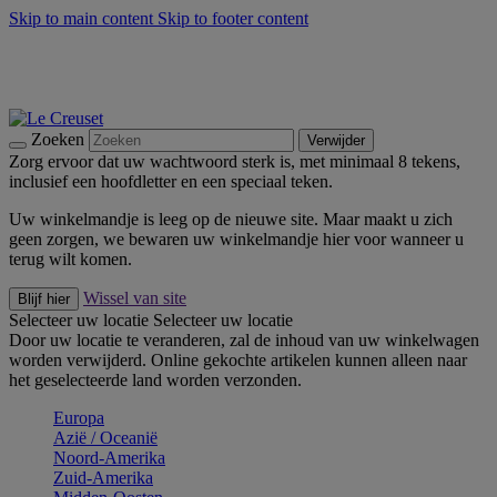
Skip to main content
Skip to footer content
Zomerse buitenmomenten met de BBQ Outdoor Collectie &
Thyme -
Shop Nu
De essentials van Le Creuset -
Ontdek Nu
Nieuwsbrieven: Registreer en bespaar 10%! -
Schrijf je nu in
Zoeken
Verwijder
Zorg ervoor dat uw wachtwoord sterk is, met minimaal 8 tekens,
inclusief een hoofdletter en een speciaal teken.
Uw winkelmandje is leeg op de nieuwe site. Maar maakt u zich
geen zorgen, we bewaren uw winkelmandje hier voor wanneer u
terug wilt komen.
Wissel van site
Blijf hier
Selecteer uw locatie
Selecteer uw locatie
Door uw locatie te veranderen, zal de inhoud van uw winkelwagen
worden verwijderd. Online gekochte artikelen kunnen alleen naar
het geselecteerde land worden verzonden.
Europa
Aziё / Oceaniё
Noord-Amerika
Zuid-Amerika