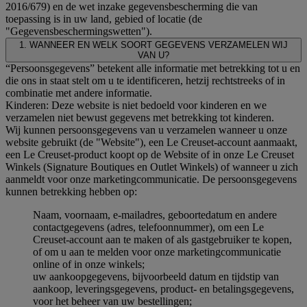
2016/679) en de wet inzake gegevensbescherming die van
toepassing is in uw land, gebied of locatie (de
"Gegevensbeschermingswetten").
1. WANNEER EN WELK SOORT GEGEVENS VERZAMELEN WIJ
VAN U?
“Persoonsgegevens” betekent alle informatie met betrekking tot u en
die ons in staat stelt om u te identificeren, hetzij rechtstreeks of in
combinatie met andere informatie.
Kinderen: Deze website is niet bedoeld voor kinderen en we
verzamelen niet bewust gegevens met betrekking tot kinderen.
Wij kunnen persoonsgegevens van u verzamelen wanneer u onze
website gebruikt (de "Website"), een Le Creuset-account aanmaakt,
een Le Creuset-product koopt op de Website of in onze Le Creuset
Winkels (Signature Boutiques en Outlet Winkels) of wanneer u zich
aanmeldt voor onze marketingcommunicatie. De persoonsgegevens
kunnen betrekking hebben op:
Naam, voornaam, e-mailadres, geboortedatum en andere
contactgegevens (adres, telefoonnummer), om een Le
Creuset-account aan te maken of als gastgebruiker te kopen,
of om u aan te melden voor onze marketingcommunicatie
online of in onze winkels;
uw aankoopgegevens, bijvoorbeeld datum en tijdstip van
aankoop, leveringsgegevens, product- en betalingsgegevens,
voor het beheer van uw bestellingen;