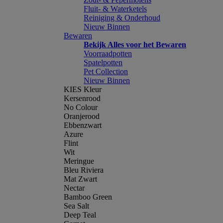
Fluit- & Waterketels
Reiniging & Onderhoud
Nieuw Binnen
Bewaren
Bekijk Alles voor het Bewaren
Voorraadpotten
Spatelpotten
Pet Collection
Nieuw Binnen
KIES Kleur
Kersenrood
No Colour
Oranjerood
Ebbenzwart
Azure
Flint
Wit
Meringue
Bleu Riviera
Mat Zwart
Nectar
Bamboo Green
Sea Salt
Deep Teal