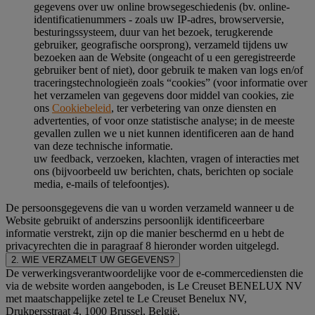
gegevens over uw online browsegeschiedenis (bv. online-
identificatienummers - zoals uw IP-adres, browserversie,
besturingssysteem, duur van het bezoek, terugkerende
gebruiker, geografische oorsprong), verzameld tijdens uw
bezoeken aan de Website (ongeacht of u een geregistreerde
gebruiker bent of niet), door gebruik te maken van logs en/of
traceringstechnologieën zoals “cookies” (voor informatie over
het verzamelen van gegevens door middel van cookies, zie
ons
Cookiebeleid
, ter verbetering van onze diensten en
advertenties, of voor onze statistische analyse; in de meeste
gevallen zullen we u niet kunnen identificeren aan de hand
van deze technische informatie.
uw feedback, verzoeken, klachten, vragen of interacties met
ons (bijvoorbeeld uw berichten, chats, berichten op sociale
media, e-mails of telefoontjes).
De persoonsgegevens die van u worden verzameld wanneer u de
Website gebruikt of anderszins persoonlijk identificeerbare
informatie verstrekt, zijn op die manier beschermd en u hebt de
privacyrechten die in paragraaf 8 hieronder worden uitgelegd.
2. WIE VERZAMELT UW GEGEVENS?
De verwerkingsverantwoordelijke voor de e-commercediensten die
via de website worden aangeboden, is Le Creuset BENELUX NV
met maatschappelijke zetel te Le Creuset Benelux NV,
Drukpersstraat 4, 1000 Brussel, België.