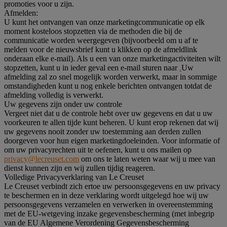
promoties voor u zijn.
Afmelden:
U kunt het ontvangen van onze marketingcommunicatie op elk
moment kosteloos stopzetten via de methoden die bij de
communicatie worden weergegeven (bijvoorbeeld om u af te
melden voor de nieuwsbrief kunt u klikken op de afmeldlink
onderaan elke e-mail). Als u een van onze marketingactiviteiten wilt
stopzetten, kunt u in ieder geval een e-mail sturen naar
.
Uw
afmelding zal zo snel mogelijk worden verwerkt, maar in sommige
omstandigheden kunt u nog enkele berichten ontvangen totdat de
afmelding volledig is verwerkt.
Uw gegevens zijn onder uw controle
Vergeet niet dat u de controle hebt over uw gegevens en dat u uw
voorkeuren te allen tijde kunt beheren. U kunt erop rekenen dat wij
uw gegevens nooit zonder uw toestemming aan derden zullen
doorgeven voor hun eigen marketingdoeleinden. Voor informatie of
om uw privacyrechten uit te oefenen, kunt u ons mailen op
privacy@lecreuset.com
om ons te laten weten waar wij u mee van
dienst kunnen zijn en wij zullen tijdig reageren.
Volledige Privacyverklaring van Le Creuset
Le Creuset verbindt zich ertoe uw persoonsgegevens en uw privacy
te beschermen en in deze verklaring wordt uitgelegd hoe wij uw
persoonsgegevens verzamelen en verwerken in overeenstemming
met de EU-wetgeving inzake gegevensbescherming (met inbegrip
van de EU Algemene Verordening Gegevensbescherming