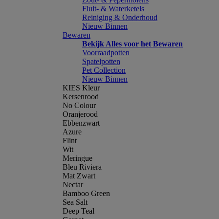
Fluit- & Waterketels
Reiniging & Onderhoud
Nieuw Binnen
Bewaren
Bekijk Alles voor het Bewaren
Voorraadpotten
Spatelpotten
Pet Collection
Nieuw Binnen
KIES Kleur
Kersenrood
No Colour
Oranjerood
Ebbenzwart
Azure
Flint
Wit
Meringue
Bleu Riviera
Mat Zwart
Nectar
Bamboo Green
Sea Salt
Deep Teal