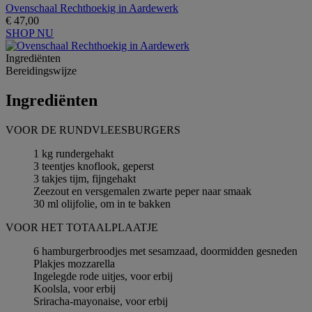
Ovenschaal Rechthoekig in Aardewerk
€ 47,00
SHOP NU
Ingrediёnten
Bereidingswijze
Ingrediёnten
VOOR DE RUNDVLEESBURGERS
1 kg rundergehakt
3 teentjes knoflook, geperst
3 takjes tijm, fijngehakt
Zeezout en versgemalen zwarte peper naar smaak
30 ml olijfolie, om in te bakken
VOOR HET TOTAALPLAATJE
6 hamburgerbroodjes met sesamzaad, doormidden gesneden
Plakjes mozzarella
Ingelegde rode uitjes, voor erbij
Koolsla, voor erbij
Sriracha-mayonaise, voor erbij