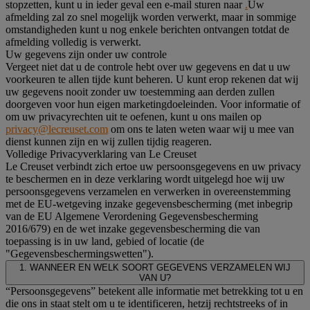
stopzetten, kunt u in ieder geval een e-mail sturen naar
.
Uw
afmelding zal zo snel mogelijk worden verwerkt, maar in sommige
omstandigheden kunt u nog enkele berichten ontvangen totdat de
afmelding volledig is verwerkt.
Uw gegevens zijn onder uw controle
Vergeet niet dat u de controle hebt over uw gegevens en dat u uw
voorkeuren te allen tijde kunt beheren. U kunt erop rekenen dat wij
uw gegevens nooit zonder uw toestemming aan derden zullen
doorgeven voor hun eigen marketingdoeleinden. Voor informatie of
om uw privacyrechten uit te oefenen, kunt u ons mailen op
privacy@lecreuset.com
om ons te laten weten waar wij u mee van
dienst kunnen zijn en wij zullen tijdig reageren.
Volledige Privacyverklaring van Le Creuset
Le Creuset verbindt zich ertoe uw persoonsgegevens en uw privacy
te beschermen en in deze verklaring wordt uitgelegd hoe wij uw
persoonsgegevens verzamelen en verwerken in overeenstemming
met de EU-wetgeving inzake gegevensbescherming (met inbegrip
van de EU Algemene Verordening Gegevensbescherming
2016/679) en de wet inzake gegevensbescherming die van
toepassing is in uw land, gebied of locatie (de
"Gegevensbeschermingswetten").
1. WANNEER EN WELK SOORT GEGEVENS VERZAMELEN WIJ
VAN U?
“Persoonsgegevens” betekent alle informatie met betrekking tot u en
die ons in staat stelt om u te identificeren, hetzij rechtstreeks of in