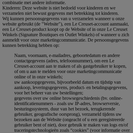
combinatie met andere informatie.
Kinderen: Deze website is niet bedoeld voor kinderen en we
verzamelen niet bewust gegevens met betrekking tot kinderen.
Wij kunnen persoonsgegevens van u verzamelen wanneer u onze
website gebruikt (de "Website"), een Le Creuset-account aanmaakt,
een Le Creuset-product koopt op de Website of in onze Le Creuset
Winkels (Signature Boutiques en Outlet Winkels) of wanneer u zich
aanmeldt voor onze marketingcommunicatie. De persoonsgegevens
kunnen betrekking hebben op:
Naam, voornaam, e-mailadres, geboortedatum en andere
contactgegevens (adres, telefoonnummer), om een Le
Creuset-account aan te maken of als gastgebruiker te kopen,
of om u aan te melden voor onze marketingcommunicatie
online of in onze winkels;
uw aankoopgegevens, bijvoorbeeld datum en tijdstip van
aankoop, leveringsgegevens, product- en betalingsgegevens,
voor het beheer van uw bestellingen;
gegevens over uw online browsegeschiedenis (bv. online-
identificatienummers - zoals uw IP-adres, browserversie,
besturingssysteem, duur van het bezoek, terugkerende
gebruiker, geografische oorsprong), verzameld tijdens uw
bezoeken aan de Website (ongeacht of u een geregistreerde
gebruiker bent of niet), door gebruik te maken van logs en/of
traceringstechnologieën zoals “cookies” (voor informatie over