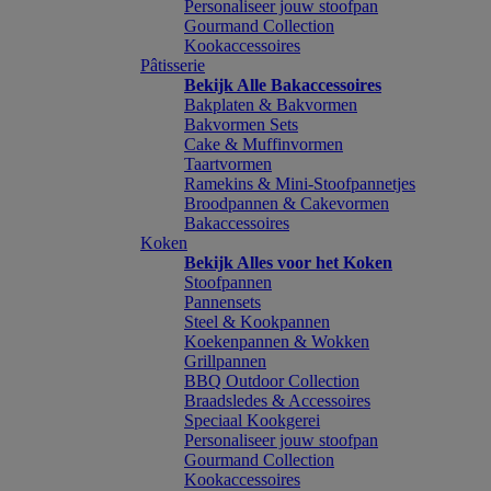
Personaliseer jouw stoofpan
Gourmand Collection
Kookaccessoires
Pâtisserie
Bekijk Alle Bakaccessoires
Bakplaten & Bakvormen
Bakvormen Sets
Cake & Muffinvormen
Taartvormen
Ramekins & Mini-Stoofpannetjes
Broodpannen & Cakevormen
Bakaccessoires
Koken
Bekijk Alles voor het Koken
Stoofpannen
Pannensets
Steel & Kookpannen
Koekenpannen & Wokken
Grillpannen
BBQ Outdoor Collection
Braadsledes & Accessoires
Speciaal Kookgerei
Personaliseer jouw stoofpan
Gourmand Collection
Kookaccessoires