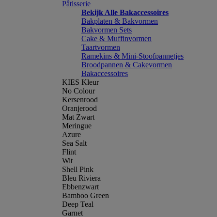
Pâtisserie
Bekijk Alle Bakaccessoires
Bakplaten & Bakvormen
Bakvormen Sets
Cake & Muffinvormen
Taartvormen
Ramekins & Mini-Stoofpannetjes
Broodpannen & Cakevormen
Bakaccessoires
KIES Kleur
No Colour
Kersenrood
Oranjerood
Mat Zwart
Meringue
Azure
Sea Salt
Flint
Wit
Shell Pink
Bleu Riviera
Ebbenzwart
Bamboo Green
Deep Teal
Garnet