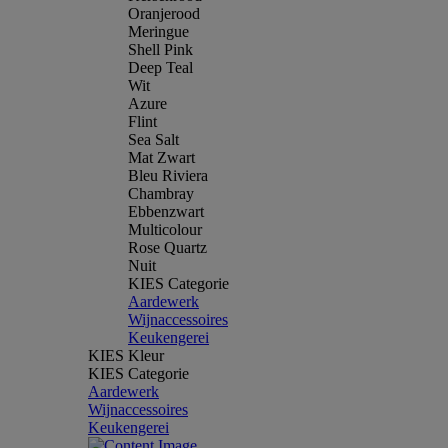
Oranjerood
Meringue
Shell Pink
Deep Teal
Wit
Azure
Flint
Sea Salt
Mat Zwart
Bleu Riviera
Chambray
Ebbenzwart
Multicolour
Rose Quartz
Nuit
KIES Categorie
Aardewerk
Wijnaccessoires
Keukengerei
KIES Kleur
KIES Categorie
Aardewerk
Wijnaccessoires
Keukengerei