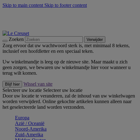
Skip to main content
Skip to footer content
Zomerse buitenmomenten met de BBQ Outdoor Collectie &
Thyme -
Shop Nu
De essentials van Le Creuset -
Ontdek Nu
Nieuwsbrieven: Registreer en bespaar 10%! -
Schrijf je nu in
Zoeken
Verwijder
Zorg ervoor dat uw wachtwoord sterk is, met minimaal 8 tekens,
inclusief een hoofdletter en een speciaal teken.
Uw winkelmandje is leeg op de nieuwe site. Maar maakt u zich
geen zorgen, we bewaren uw winkelmandje hier voor wanneer u
terug wilt komen.
Wissel van site
Blijf hier
Selecteer uw locatie
Selecteer uw locatie
Door uw locatie te veranderen, zal de inhoud van uw winkelwagen
worden verwijderd. Online gekochte artikelen kunnen alleen naar
het geselecteerde land worden verzonden.
Europa
Aziё / Oceaniё
Noord-Amerika
Zuid-Amerika