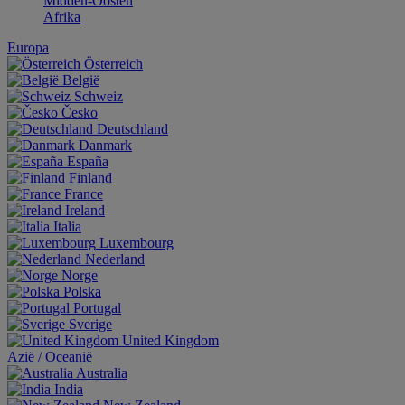
Midden-Oosten
Afrika
Europa
Österreich
België
Schweiz
Česko
Deutschland
Danmark
España
Finland
France
Ireland
Italia
Luxembourg
Nederland
Norge
Polska
Portugal
Sverige
United Kingdom
Aziё / Oceaniё
Australia
India