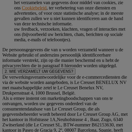
het verzamelen van gegevens door middel van cookies, zie
ons
Cookiebeleid
, ter verbetering van onze diensten en
advertenties, of voor onze statistische analyse; in de meeste
gevallen zullen we u niet kunnen identificeren aan de hand
van deze technische informatie.
uw feedback, verzoeken, klachten, vragen of interacties met
ons (bijvoorbeeld uw berichten, chats, berichten op sociale
media, e-mails of telefoontjes).
De persoonsgegevens die van u worden verzameld wanneer u de
Website gebruikt of anderszins persoonlijk identificeerbare
informatie verstrekt, zijn op die manier beschermd en u hebt de
privacyrechten die in paragraaf 8 hieronder worden uitgelegd.
2. WIE VERZAMELT UW GEGEVENS?
De verwerkingsverantwoordelijke voor de e-commercediensten die
via de website worden aangeboden, is Le Creuset BENELUX NV
met maatschappelijke zetel te Le Creuset Benelux NV,
Drukpersstraat 4, 1000 Brussel, België.
Als u ermee instemt om marketingboodschappen van ons te
ontvangen, worden uw gegevens onderdeel van de
consumentendatabase van Le Creuset Group, die als
gegevensbeheerder wordt beheerd door Le Creuset Group AG, met
het kantoor in Hofstrasse 1A,Neuhofstrasse 4 , Baar, Zugo, 6340
Zwitserland (die Le Creuset SL, BTW-nummer B62153630, met
kantoor in Paseo de Gracia 9, 2º, 08007 Barcelona, Spanje, heeft