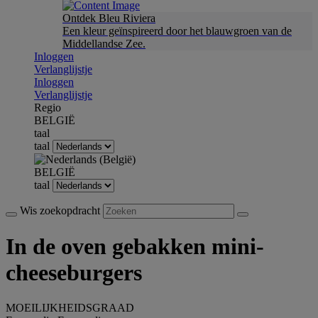
Ontdek Bleu Riviera
Een kleur geïnspireerd door het blauwgroen van de
Middellandse Zee.
Inloggen
Verlanglijstje
Inloggen
Verlanglijstje
Regio
BELGIË
taal
taal
BELGIË
taal
Wis zoekopdracht
In de oven gebakken mini-
cheeseburgers
MOEILIJKHEIDSGRAAD