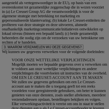
aangesteld als vertegenwoordiger in de EU), op basis van een
overeenkomst tot gezamenlijke zeggenschap die in wezen voorziet
in (a) Le Creuset Group AG die verantwoordelijk is voor de
algemene strategie met betrekking tot marketing en
gepersonaliseerde klantervaring; (b) lokale Le Creuset-entiteiten die
profiteren van deze strategie en deze uitvoeren, alsmede
onafhankelijk marketingcommunicatie/initiatieven ontwikkelen op
lokaal niveau (binnen een bepaald land); (c) beide gezamenlijk
beheerders die nodig zijn om de verzoeken van uw betrokkene om
rechten af te handelen.
3. WAAROM VERZAMELEN WIJ DEZE GEGEVENS?
Wij kunnen uw gegevens verwerken voor de volgende doeleinden:
VOOR ONZE WETTELIJKE VERPLICHTINGEN
Mogelijk moeten we bepaalde gegevens over u verwerken om
te voldoen aan onze wettelijke verplichtingen en andere
verplichtingen die voortvloeien uit instructies van de overheid.
OM EEN LE CREUSET-ACCOUNT AAN TE MAKEN
We zullen uw gegevens gebruiken om een Le Creuset-
account aan te maken die u toegang geeft tot een reeks
voordelen voor geregistreerde gebruikers, om beter te kunnen
genieten van onze diensten, zoals sneller afrekenen, meerdere
verzendadressen opslaan, bestellingen bekijken en volgen.
Elke verwerkingsactiviteit is vereist om ons in staat te stellen
deze diensten aan u als Le Creuset-accounthouder te leveren.