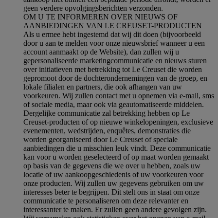
geen verdere opvolgingsberichten verzonden.
OM U TE INFORMEREN OVER NIEUWS OF
AANBIEDINGEN VAN LE CREUSET-PRODUCTEN
Als u ermee hebt ingestemd dat wij dit doen (bijvoorbeeld
door u aan te melden voor onze nieuwsbrief wanneer u een
account aanmaakt op de Website), dan zullen wij u
gepersonaliseerde marketingcommunicatie en nieuws sturen
over initiatieven met betrekking tot Le Creuset die worden
gepromoot door de dochterondernemingen van de groep, en
lokale filialen en partners, die ook afhangen van uw
voorkeuren. Wij zullen contact met u opnemen via e-mail, sms
of sociale media, maar ook via geautomatiseerde middelen.
Dergelijke communicatie zal betrekking hebben op Le
Creuset-producten of op nieuwe winkelopeningen, exclusieve
evenementen, wedstrijden, enquêtes, demonstraties die
worden georganiseerd door Le Creuset of speciale
aanbiedingen die u misschien leuk vindt. Deze communicatie
kan voor u worden geselecteerd of op maat worden gemaakt
op basis van de gegevens die we over u hebben, zoals uw
locatie of uw aankoopgeschiedenis of uw voorkeuren voor
onze producten. Wij zullen uw gegevens gebruiken om uw
interesses beter te begrijpen. Dit stelt ons in staat om onze
communicatie te personaliseren om deze relevanter en
interessanter te maken. Er zullen geen andere gevolgen zijn.