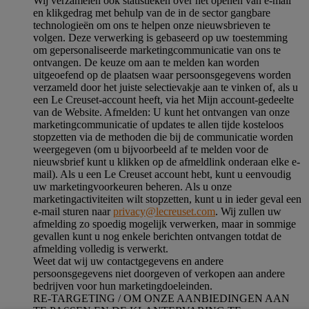
Wij verzamelen ook statistieken over het openen van e-mail
en klikgedrag met behulp van de in de sector gangbare
technologieën om ons te helpen onze nieuwsbrieven te
volgen. Deze verwerking is gebaseerd op uw toestemming
om gepersonaliseerde marketingcommunicatie van ons te
ontvangen. De keuze om aan te melden kan worden
uitgeoefend op de plaatsen waar persoonsgegevens worden
verzameld door het juiste selectievakje aan te vinken of, als u
een Le Creuset-account heeft, via het Mijn account-gedeelte
van de Website.
Afmelden
: U kunt het ontvangen van onze
marketingcommunicatie of updates te allen tijde kosteloos
stopzetten via de methoden die bij de communicatie worden
weergegeven (om u bijvoorbeeld af te melden voor de
nieuwsbrief kunt u klikken op de afmeldlink onderaan elke e-
mail). Als u een Le Creuset account hebt, kunt u eenvoudig
uw marketingvoorkeuren beheren. Als u onze
marketingactiviteiten wilt stopzetten, kunt u in ieder geval een
e-mail sturen naar
privacy@lecreuset.com
. Wij zullen uw
afmelding zo spoedig mogelijk verwerken, maar in sommige
gevallen kunt u nog enkele berichten ontvangen totdat de
afmelding volledig is verwerkt.
Weet dat wij uw contactgegevens en andere
persoonsgegevens niet doorgeven of verkopen aan andere
bedrijven voor hun marketingdoeleinden.
RE-TARGETING / OM ONZE AANBIEDINGEN AAN