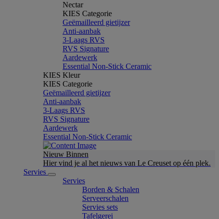
Nectar
KIES Categorie
Geëmailleerd gietijzer
Anti-aanbak
3-Laags RVS
RVS Signature
Aardewerk
Essential Non-Stick Ceramic
KIES Kleur
KIES Categorie
Geëmailleerd gietijzer
Anti-aanbak
3-Laags RVS
RVS Signature
Aardewerk
Essential Non-Stick Ceramic
Nieuw Binnen
Hier vind je al het nieuws van Le Creuset op één plek.
Servies
Servies
Borden & Schalen
Serveerschalen
Servies sets
Tafelgerei