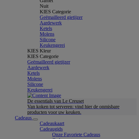
Garnet
Nuit
KIES Categorie
Geëmailleerd gietijzer
Aardewerk
Ketels
Molens
Silicone
Keukengerei
KIES Kleur
KIES Categorie
Geëmailleerd gietijzer
Aardewerk
Ketels
Molens
Silicone
Keukengerei
De essentials van Le Creuset
Van koken tot serveren: vind hier de onmisbare
producten voor uw keuken.
Cadeaus
Cadeaukaart
Cadeaugids
Onze Favoriete Cadeaus