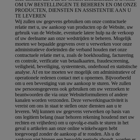
OM UW BESTELLINGEN TE BEHEREN EN OM ONZE
PRODUCTEN, DIENSTEN EN ASSISTENTIE AAN U
TE LEVEREN
Wij zullen uw gegevens gebruiken om onze contractuele
relatie met u, uw aankoop van producten op de Website, uw
gebruik van de Website, eventuele latere hulp na de verkoop
of uw deelname aan onze wedstrijden te beheren. Mogelijk
moeten we bepaalde gegevens over u verwerken voor onze
administratieve doeleinden die verband houden met onze
contractuele relatie met u, zoals de boekhouding, facturering
en controle, verificatie van betaalkaarten, fraudescreening,
veiligheid, beveiliging, systeemtests, onderhoud en statistische
analyse. Af en toe moeten we mogelijk om administratieve of
operationele redenen contact met u opnemen. Bijvoorbeeld
om u een bevestiging van uw aankoop te sturen. We zullen
uw persoonsgegevens ook gebruiken om uw verzoeken te
beantwoorden die via onze Websiteformulieren of andere
kanalen worden verzonden. Deze verwerkingsactiviteit is
vereist om ons in staat te stellen onze diensten aan u te
leveren. Wij kunnen uw gegevens verwerken op basis van
ons legitiem belang (naar behoren rekening houdend met uw
rechten en vrijheden) om u opvolg-e-mails te sturen in het
geval u artikelen aan onze online winkelwagen hebt
toegevoegd zonder de aankoop af te ronden. Als u de
aankoop niet binnen een bepaalde periode afrondt, worden er