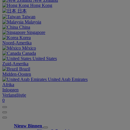
New Zealand
Hong Kong
日本
Taiwan
Malaysia
China
Singapore
Korea
Noord-Amerika
México
Canada
United States
Zuid-Amerika
Brazil
Midden-Oosten
United Arab Emirates
Afrika
Inloggen
Verlanglijstje
0
Nieuw Binnen