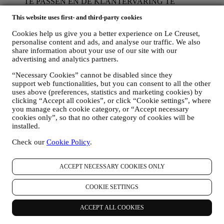
TE PASSEN EN DE KLANTERVARING TE
VERBETEREN
This website uses first- and third-party cookies
Wij willen uw gegevens gebruiken om onze diensten en
aanbiedingen af te stemmen op uw behoeften en voorkeuren
Cookies help us give you a better experience on Le Creuset,
om u een gepersonaliseerde Le Creuset-klantervaring te
personalise content and ads, and analyse our traffic. We also
bieden. Wij doen dit door uw gewoontes of interesses te
share information about your use of our site with our
analyseren, bijvoorbeeld met betrekking tot de meest bekeken
advertising and analytics partners.
producten, uw interactie met ons op sociale media, welke
pagina's van onze Website u bezoekt, welke inhoud van onze
“Necessary Cookies” cannot be disabled since they
aanbiedingen u leest. Wij doen dit voornamelijk door en ook
support web functionalities, but you can consent to all the other
in combinatie met uw gegevens en voorkeuren die worden
uses above (preferences, statistics and marketing cookies) by
verzameld zodra u zich inschrijft voor onze gepersonaliseerde
clicking “Accept all cookies”, or click “Cookie settings”, where
you manage each cookie category, or “Accept necessary
marketingcommunicatie. Wij zullen deze informatie gebruiken
cookies only”, so that no other category of cookies will be
om onze advertenties op andere sites te beheren, toegang te
installed.
verlenen tot specifieke inhoud, de inhoud of de aanbiedingen
die u op de Website ziet aan te passen of, als u toestemming
Check our
Cookie Policy
.
hebt gegeven om u aan te melden voor onze
marketingcommunicatie, om u relevante
communicatie/berichten te sturen waarvan wij denken dat u
ACCEPT NECESSARY COOKIES ONLY
die leuk vindt. Er zullen geen andere gevolgen zijn. Het
gebruik van cookies is afhankelijk van uw toestemming. Als u
COOKIE SETTINGS
niet wilt dat deze informatie wordt gebruikt om u op uw
interesse gebaseerde advertenties, inhoud of communicatie te
ACCEPT ALL COOKIES
sturen, kunt u het gebruik van de informatie over uw online-
acties beperken door uw cookie-instellingen te beheren