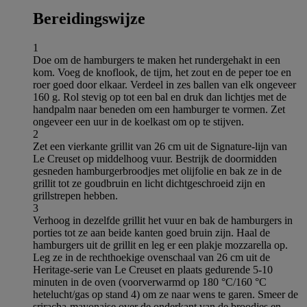
Bereidingswijze
1
Doe om de hamburgers te maken het rundergehakt in een
kom. Voeg de knoflook, de tijm, het zout en de peper toe en
roer goed door elkaar. Verdeel in zes ballen van elk ongeveer
160 g. Rol stevig op tot een bal en druk dan lichtjes met de
handpalm naar beneden om een hamburger te vormen. Zet
ongeveer een uur in de koelkast om op te stijven.
2
Zet een vierkante grillit van 26 cm uit de Signature-lijn van
Le Creuset op middelhoog vuur. Bestrijk de doormidden
gesneden hamburgerbroodjes met olijfolie en bak ze in de
grillit tot ze goudbruin en licht dichtgeschroeid zijn en
grillstrepen hebben.
3
Verhoog in dezelfde grillit het vuur en bak de hamburgers in
porties tot ze aan beide kanten goed bruin zijn. Haal de
hamburgers uit de grillit en leg er een plakje mozzarella op.
Leg ze in de rechthoekige ovenschaal van 26 cm uit de
Heritage-serie van Le Creuset en plaats gedurende 5-10
minuten in de oven (voorverwarmd op 180 °C/160 °C
hetelucht/gas op stand 4) om ze naar wens te garen. Smeer de
sriracha-mayonaise over de onderkant van de broodjes en