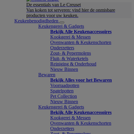
De essentials van Le Creuset
Van koken tot serveren: vind hier de onmisbare
producten voor uw keuken.
Keukenbenodigdheden
Keukengerei & Gadgets
Bekijk Alle Keukenaccessoires
Kookgerei & Messen
Ovenwanten & Keukenschorten
Onderzetters
Zout- & Pepermolens
Fluit- & Waterketels
Reiniging & Onderhoud
Nieuw Binnen
Bewaren
Bekijk Alles voor het Bewaren
Voorraadpotten
Spatelpotten
Pet Collection
Nieuw Binnen
Keukengerei & Gadgets
Bekijk Alle Keukenaccessoires
Kookgerei & Messen
Ovenwanten & Keukenschorten
Onderzetters
Zout- & Pepermolens