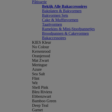
Pâtisserie
Bekijk Alle Bakaccessoires
Bakplaten & Bakvormen
Bakvormen Sets
Cake & Muffinvormen
Taartvormen
Ramekins & Mini-Stoofpannetjes
Broodpannen & Cakevormen
Bakaccessoires
KIES Kleur
No Colour
Kersenrood
Oranjerood
Mat Zwart
Meringue
Azure
Sea Salt
Flint
Wit
Shell Pink
Bleu Riviera
Ebbenzwart
Bamboo Green
Deep Teal
Garnet