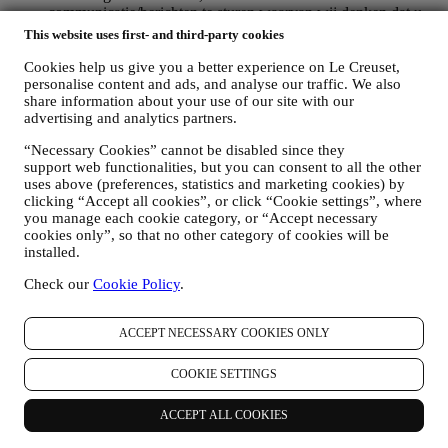
communicatie/berichten te sturen waarvan wij denken dat u
die leuk vindt. Er zullen geen andere gevolgen zijn. Het
This website uses first- and third-party cookies
gebruik van cookies is afhankelijk van uw toestemming. Als u
niet wilt dat deze informatie wordt gebruikt om u op uw
Cookies help us give you a better experience on Le Creuset,
interesse gebaseerde advertenties, inhoud of communicatie te
personalise content and ads, and analyse our traffic. We also
share information about your use of our site with our
sturen, kunt u het gebruik van de informatie over uw online-
advertising and analytics partners.
acties beperken door uw cookie-instellingen te beheren
(vergeet echter niet dat bepaalde cookies noodzakelijk zijn
“Necessary Cookies” cannot be disabled since they
voor het gebruik van de Website). Let op: dit betekent niet dat
support web functionalities, but you can consent to all the other
u geen advertenties, aanbiedingen of communicatie meer
uses above (preferences, statistics and marketing cookies) by
ontvangt. U blijft algemene advertenties, aanbiedingen of
clicking “Accept all cookies”, or click “Cookie settings”, where
communicatie ontvangen. Voor meer informatie over hoe wij
you manage each cookie category, or “Accept necessary
cookies gebruiken en hoe u ze kunt verwijderen, raadpleegt u
cookies only”, so that no other category of cookies will be
ons
Cookiebeleid
,
installed.
PRODUCT REVIEW
Als u een van onze producten hebt gekocht, kunnen wij u een
Check our
Cookie Policy
.
e-mail sturen met de vraag om uw producten te beoordelen.
Wij zijn geïnteresseerd in productbeoordelingen van onze
ACCEPT NECESSARY COOKIES ONLY
klanten (als zij dergelijke informatie willen verstrekken) om
onze producten en diensten voortdurend te verbeteren. Aan
het einde van het aankoopproces kunnen wij u ook uitnodigen
COOKIE SETTINGS
om uw productbeoordeling te schrijven. De beoordeling is
niet verplicht, en u bent vrij om deze al dan niet in te dienen.
ACCEPT ALL COOKIES
WHATSAPP FOR BUSINESS
Sommige van onze fysieke winkels gebruiken WhatsApp for