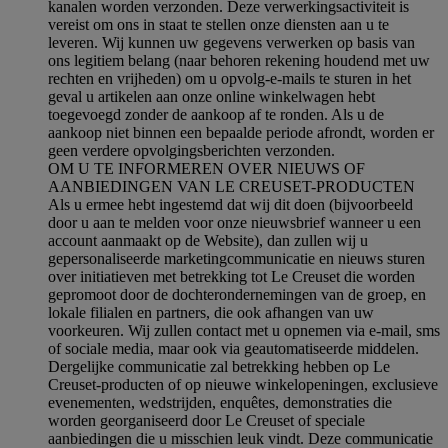
kanalen worden verzonden. Deze verwerkingsactiviteit is
vereist om ons in staat te stellen onze diensten aan u te
leveren. Wij kunnen uw gegevens verwerken op basis van
ons legitiem belang (naar behoren rekening houdend met uw
rechten en vrijheden) om u opvolg-e-mails te sturen in het
geval u artikelen aan onze online winkelwagen hebt
toegevoegd zonder de aankoop af te ronden. Als u de
aankoop niet binnen een bepaalde periode afrondt, worden er
geen verdere opvolgingsberichten verzonden.
OM U TE INFORMEREN OVER NIEUWS OF
AANBIEDINGEN VAN LE CREUSET-PRODUCTEN
Als u ermee hebt ingestemd dat wij dit doen (bijvoorbeeld
door u aan te melden voor onze nieuwsbrief wanneer u een
account aanmaakt op de Website), dan zullen wij u
gepersonaliseerde marketingcommunicatie en nieuws sturen
over initiatieven met betrekking tot Le Creuset die worden
gepromoot door de dochterondernemingen van de groep, en
lokale filialen en partners, die ook afhangen van uw
voorkeuren. Wij zullen contact met u opnemen via e-mail, sms
of sociale media, maar ook via geautomatiseerde middelen.
Dergelijke communicatie zal betrekking hebben op Le
Creuset-producten of op nieuwe winkelopeningen, exclusieve
evenementen, wedstrijden, enquêtes, demonstraties die
worden georganiseerd door Le Creuset of speciale
aanbiedingen die u misschien leuk vindt. Deze communicatie