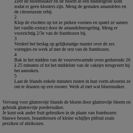
Zeef de bloemsuiker en de bloem in een middelgrote kom
zodat er geen klonters zijn. Meng de gemalen amandelen en
de citroenzeste erbij.
2
Klop de eiwitten op tot ze pieken vormen en spatel ze samen
het vanille-extract door de amandelmengeling. Meng er
voorzichtig 2/3e van de frambozen bij.
3
Verdeel het beslag op gelijkmatige manier over de zes
vormpjes en werk af met de rest van de frambozen.
4
Bak in het midden van de voorverwarmde oven gedurende 20
à 25 minuten of tot het middelste van de cakejes terugveert bij
het aanraken.
5
Laat de friands enkele minuten rusten in hun vorm alvorens ze
om te draaien op een rooster. Werk af met wat bloemsuiker.
Vervang voor glutenvrije friands de bloem door glutenvrije bloem en
gebruik glutenvrije poedersuiker.
Je kunt ook ander fruit gebruiken in de plaats van frambozen:
blauwe bessen, braambessen of kleine schijfjes pitfruit zoals
perziken of abrikozen.