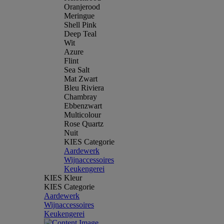
Oranjerood
Meringue
Shell Pink
Deep Teal
Wit
Azure
Flint
Sea Salt
Mat Zwart
Bleu Riviera
Chambray
Ebbenzwart
Multicolour
Rose Quartz
Nuit
KIES Categorie
Aardewerk
Wijnaccessoires
Keukengerei
KIES Kleur
KIES Categorie
Aardewerk
Wijnaccessoires
Keukengerei