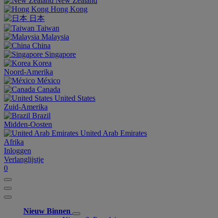
New Zealand
Hong Kong
日本
Taiwan
Malaysia
China
Singapore
Korea
Noord-Amerika
México
Canada
United States
Zuid-Amerika
Brazil
Midden-Oosten
United Arab Emirates
Afrika
Inloggen
Verlanglijstje
0
Nieuw Binnen