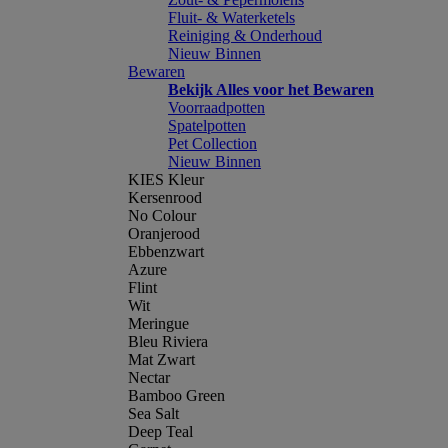
Fluit- & Waterketels
Reiniging & Onderhoud
Nieuw Binnen
Bewaren
Bekijk Alles voor het Bewaren
Voorraadpotten
Spatelpotten
Pet Collection
Nieuw Binnen
KIES Kleur
Kersenrood
No Colour
Oranjerood
Ebbenzwart
Azure
Flint
Wit
Meringue
Bleu Riviera
Mat Zwart
Nectar
Bamboo Green
Sea Salt
Deep Teal