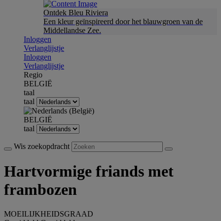
Ontdek Bleu Riviera
Een kleur geïnspireerd door het blauwgroen van de
Middellandse Zee.
Inloggen
Verlanglijstje
Inloggen
Verlanglijstje
Regio
BELGIË
taal
taal
BELGIË
taal
Wis zoekopdracht
Hartvormige friands met
frambozen
MOEILIJKHEIDSGRAAD