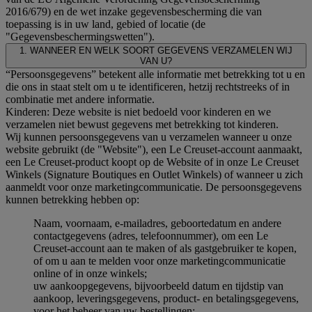
2016/679) en de wet inzake gegevensbescherming die van
toepassing is in uw land, gebied of locatie (de
"Gegevensbeschermingswetten").
1. WANNEER EN WELK SOORT GEGEVENS VERZAMELEN WIJ
VAN U?
“Persoonsgegevens” betekent alle informatie met betrekking tot u en
die ons in staat stelt om u te identificeren, hetzij rechtstreeks of in
combinatie met andere informatie.
Kinderen: Deze website is niet bedoeld voor kinderen en we
verzamelen niet bewust gegevens met betrekking tot kinderen.
Wij kunnen persoonsgegevens van u verzamelen wanneer u onze
website gebruikt (de "Website"), een Le Creuset-account aanmaakt,
een Le Creuset-product koopt op de Website of in onze Le Creuset
Winkels (Signature Boutiques en Outlet Winkels) of wanneer u zich
aanmeldt voor onze marketingcommunicatie. De persoonsgegevens
kunnen betrekking hebben op:
Naam, voornaam, e-mailadres, geboortedatum en andere
contactgegevens (adres, telefoonnummer), om een Le
Creuset-account aan te maken of als gastgebruiker te kopen,
of om u aan te melden voor onze marketingcommunicatie
online of in onze winkels;
uw aankoopgegevens, bijvoorbeeld datum en tijdstip van
aankoop, leveringsgegevens, product- en betalingsgegevens,
voor het beheer van uw bestellingen;