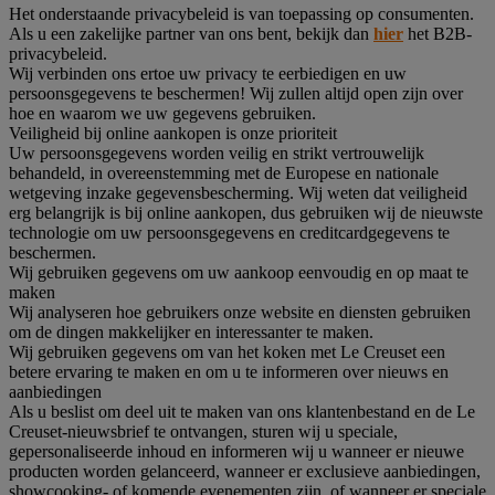
Het onderstaande privacybeleid is van toepassing op consumenten.
Als u een zakelijke partner van ons bent, bekijk dan
hier
het B2B-
privacybeleid.
Wij verbinden ons ertoe uw privacy te eerbiedigen en uw
persoonsgegevens te beschermen! Wij zullen altijd open zijn over
hoe en waarom we uw gegevens gebruiken.
Veiligheid bij online aankopen is onze prioriteit
Uw persoonsgegevens worden veilig en strikt vertrouwelijk
behandeld, in overeenstemming met de Europese en nationale
wetgeving inzake gegevensbescherming. Wij weten dat veiligheid
erg belangrijk is bij online aankopen, dus gebruiken wij de nieuwste
technologie om uw persoonsgegevens en creditcardgegevens te
beschermen.
Wij gebruiken gegevens om uw aankoop eenvoudig en op maat te
maken
Wij analyseren hoe gebruikers onze website en diensten gebruiken
om de dingen makkelijker en interessanter te maken.
Wij gebruiken gegevens om van het koken met Le Creuset een
betere ervaring te maken en om u te informeren over nieuws en
aanbiedingen
Als u beslist om deel uit te maken van ons klantenbestand en de Le
Creuset-nieuwsbrief te ontvangen, sturen wij u speciale,
gepersonaliseerde inhoud en informeren wij u wanneer er nieuwe
producten worden gelanceerd, wanneer er exclusieve aanbiedingen,
showcooking- of komende evenementen zijn, of wanneer er speciale