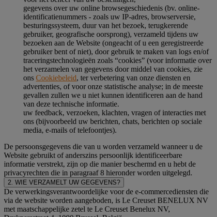
gegevens over uw online browsegeschiedenis (bv. online-
identificatienummers - zoals uw IP-adres, browserversie,
besturingssysteem, duur van het bezoek, terugkerende
gebruiker, geografische oorsprong), verzameld tijdens uw
bezoeken aan de Website (ongeacht of u een geregistreerde
gebruiker bent of niet), door gebruik te maken van logs en/of
traceringstechnologieën zoals “cookies” (voor informatie over
het verzamelen van gegevens door middel van cookies, zie
ons
Cookiebeleid
, ter verbetering van onze diensten en
advertenties, of voor onze statistische analyse; in de meeste
gevallen zullen we u niet kunnen identificeren aan de hand
van deze technische informatie.
uw feedback, verzoeken, klachten, vragen of interacties met
ons (bijvoorbeeld uw berichten, chats, berichten op sociale
media, e-mails of telefoontjes).
De persoonsgegevens die van u worden verzameld wanneer u de
Website gebruikt of anderszins persoonlijk identificeerbare
informatie verstrekt, zijn op die manier beschermd en u hebt de
privacyrechten die in paragraaf 8 hieronder worden uitgelegd.
2. WIE VERZAMELT UW GEGEVENS?
De verwerkingsverantwoordelijke voor de e-commercediensten die
via de website worden aangeboden, is Le Creuset BENELUX NV
met maatschappelijke zetel te Le Creuset Benelux NV,