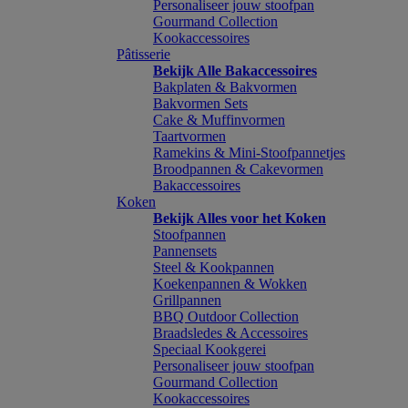
Personaliseer jouw stoofpan
Gourmand Collection
Kookaccessoires
Pâtisserie
Bekijk Alle Bakaccessoires
Bakplaten & Bakvormen
Bakvormen Sets
Cake & Muffinvormen
Taartvormen
Ramekins & Mini-Stoofpannetjes
Broodpannen & Cakevormen
Bakaccessoires
Koken
Bekijk Alles voor het Koken
Stoofpannen
Pannensets
Steel & Kookpannen
Koekenpannen & Wokken
Grillpannen
BBQ Outdoor Collection
Braadsledes & Accessoires
Speciaal Kookgerei
Personaliseer jouw stoofpan
Gourmand Collection
Kookaccessoires