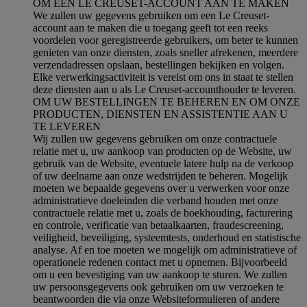
OM EEN LE CREUSET-ACCOUNT AAN TE MAKEN
We zullen uw gegevens gebruiken om een Le Creuset-
account aan te maken die u toegang geeft tot een reeks
voordelen voor geregistreerde gebruikers, om beter te kunnen
genieten van onze diensten, zoals sneller afrekenen, meerdere
verzendadressen opslaan, bestellingen bekijken en volgen.
Elke verwerkingsactiviteit is vereist om ons in staat te stellen
deze diensten aan u als Le Creuset-accounthouder te leveren.
OM UW BESTELLINGEN TE BEHEREN EN OM ONZE
PRODUCTEN, DIENSTEN EN ASSISTENTIE AAN U
TE LEVEREN
Wij zullen uw gegevens gebruiken om onze contractuele
relatie met u, uw aankoop van producten op de Website, uw
gebruik van de Website, eventuele latere hulp na de verkoop
of uw deelname aan onze wedstrijden te beheren. Mogelijk
moeten we bepaalde gegevens over u verwerken voor onze
administratieve doeleinden die verband houden met onze
contractuele relatie met u, zoals de boekhouding, facturering
en controle, verificatie van betaalkaarten, fraudescreening,
veiligheid, beveiliging, systeemtests, onderhoud en statistische
analyse. Af en toe moeten we mogelijk om administratieve of
operationele redenen contact met u opnemen. Bijvoorbeeld
om u een bevestiging van uw aankoop te sturen. We zullen
uw persoonsgegevens ook gebruiken om uw verzoeken te
beantwoorden die via onze Websiteformulieren of andere