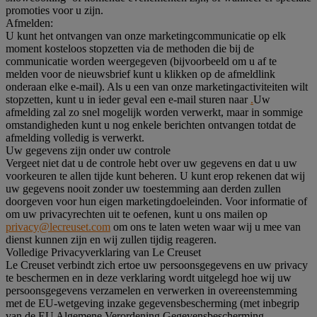
promoties voor u zijn.
Afmelden:
U kunt het ontvangen van onze marketingcommunicatie op elk
moment kosteloos stopzetten via de methoden die bij de
communicatie worden weergegeven (bijvoorbeeld om u af te
melden voor de nieuwsbrief kunt u klikken op de afmeldlink
onderaan elke e-mail). Als u een van onze marketingactiviteiten wilt
stopzetten, kunt u in ieder geval een e-mail sturen naar
.
Uw
afmelding zal zo snel mogelijk worden verwerkt, maar in sommige
omstandigheden kunt u nog enkele berichten ontvangen totdat de
afmelding volledig is verwerkt.
Uw gegevens zijn onder uw controle
Vergeet niet dat u de controle hebt over uw gegevens en dat u uw
voorkeuren te allen tijde kunt beheren. U kunt erop rekenen dat wij
uw gegevens nooit zonder uw toestemming aan derden zullen
doorgeven voor hun eigen marketingdoeleinden. Voor informatie of
om uw privacyrechten uit te oefenen, kunt u ons mailen op
privacy@lecreuset.com
om ons te laten weten waar wij u mee van
dienst kunnen zijn en wij zullen tijdig reageren.
Volledige Privacyverklaring van Le Creuset
Le Creuset verbindt zich ertoe uw persoonsgegevens en uw privacy
te beschermen en in deze verklaring wordt uitgelegd hoe wij uw
persoonsgegevens verzamelen en verwerken in overeenstemming
met de EU-wetgeving inzake gegevensbescherming (met inbegrip
van de EU Algemene Verordening Gegevensbescherming