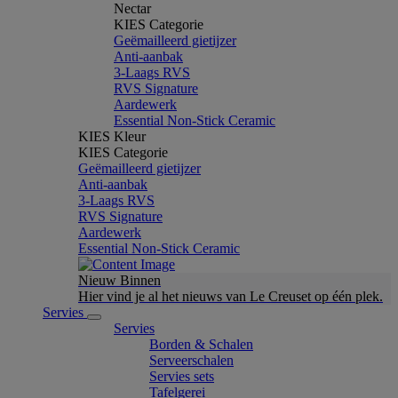
Nectar
KIES Categorie
Geëmailleerd gietijzer
Anti-aanbak
3-Laags RVS
RVS Signature
Aardewerk
Essential Non-Stick Ceramic
KIES Kleur
KIES Categorie
Geëmailleerd gietijzer
Anti-aanbak
3-Laags RVS
RVS Signature
Aardewerk
Essential Non-Stick Ceramic
Nieuw Binnen
Hier vind je al het nieuws van Le Creuset op één plek.
Servies
Servies
Borden & Schalen
Serveerschalen
Servies sets
Tafelgerei