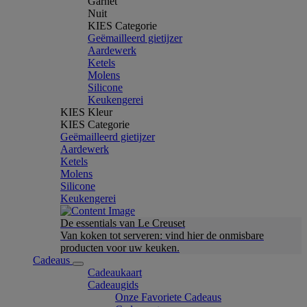
Garnet
Nuit
KIES Categorie
Geëmailleerd gietijzer
Aardewerk
Ketels
Molens
Silicone
Keukengerei
KIES Kleur
KIES Categorie
Geëmailleerd gietijzer
Aardewerk
Ketels
Molens
Silicone
Keukengerei
De essentials van Le Creuset
Van koken tot serveren: vind hier de onmisbare
producten voor uw keuken.
Cadeaus
Cadeaukaart
Cadeaugids
Onze Favoriete Cadeaus