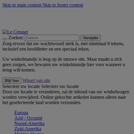
Skip to main content
Skip to footer content
Zomerse buitenmomenten met de BBQ Outdoor Collectie &
Thyme -
Shop Nu
De essentials van Le Creuset -
Ontdek Nu
Nieuwsbrieven: Registreer en bespaar 10%! -
Schrijf je nu in
Zoeken
Verwijder
Zorg ervoor dat uw wachtwoord sterk is, met minimaal 8 tekens,
inclusief een hoofdletter en een speciaal teken.
Uw winkelmandje is leeg op de nieuwe site. Maar maakt u zich
geen zorgen, we bewaren uw winkelmandje hier voor wanneer u
terug wilt komen.
Wissel van site
Blijf hier
Selecteer uw locatie
Selecteer uw locatie
Door uw locatie te veranderen, zal de inhoud van uw winkelwagen
worden verwijderd. Online gekochte artikelen kunnen alleen naar
het geselecteerde land worden verzonden.
Europa
Aziё / Oceaniё
Noord-Amerika
Zuid-Amerika