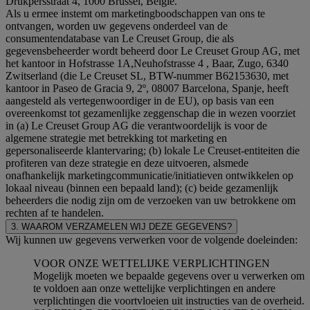
Drukpersstraat 4, 1000 Brussel, België.
Als u ermee instemt om marketingboodschappen van ons te
ontvangen, worden uw gegevens onderdeel van de
consumentendatabase van Le Creuset Group, die als
gegevensbeheerder wordt beheerd door Le Creuset Group AG, met
het kantoor in Hofstrasse 1A,Neuhofstrasse 4 , Baar, Zugo, 6340
Zwitserland (die Le Creuset SL, BTW-nummer B62153630, met
kantoor in Paseo de Gracia 9, 2º, 08007 Barcelona, Spanje, heeft
aangesteld als vertegenwoordiger in de EU), op basis van een
overeenkomst tot gezamenlijke zeggenschap die in wezen voorziet
in (a) Le Creuset Group AG die verantwoordelijk is voor de
algemene strategie met betrekking tot marketing en
gepersonaliseerde klantervaring; (b) lokale Le Creuset-entiteiten die
profiteren van deze strategie en deze uitvoeren, alsmede
onafhankelijk marketingcommunicatie/initiatieven ontwikkelen op
lokaal niveau (binnen een bepaald land); (c) beide gezamenlijk
beheerders die nodig zijn om de verzoeken van uw betrokkene om
rechten af te handelen.
3. WAAROM VERZAMELEN WIJ DEZE GEGEVENS?
Wij kunnen uw gegevens verwerken voor de volgende doeleinden:
VOOR ONZE WETTELIJKE VERPLICHTINGEN
Mogelijk moeten we bepaalde gegevens over u verwerken om
te voldoen aan onze wettelijke verplichtingen en andere
verplichtingen die voortvloeien uit instructies van de overheid.