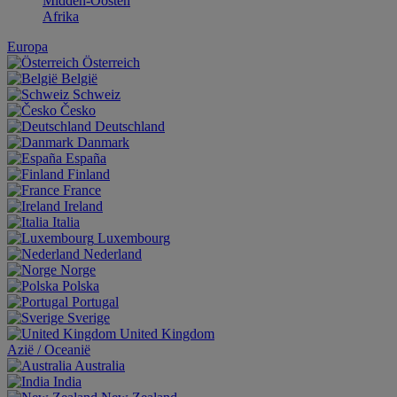
Midden-Oosten
Afrika
Europa
Österreich
België
Schweiz
Česko
Deutschland
Danmark
España
Finland
France
Ireland
Italia
Luxembourg
Nederland
Norge
Polska
Portugal
Sverige
United Kingdom
Aziё / Oceaniё
Australia
India