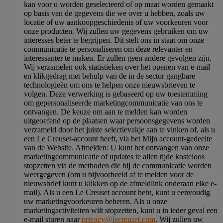
kan voor u worden geselecteerd of op maat worden gemaakt
op basis van de gegevens die we over u hebben, zoals uw
locatie of uw aankoopgeschiedenis of uw voorkeuren voor
onze producten. Wij zullen uw gegevens gebruiken om uw
interesses beter te begrijpen. Dit stelt ons in staat om onze
communicatie te personaliseren om deze relevanter en
interessanter te maken. Er zullen geen andere gevolgen zijn.
Wij verzamelen ook statistieken over het openen van e-mail
en klikgedrag met behulp van de in de sector gangbare
technologieën om ons te helpen onze nieuwsbrieven te
volgen. Deze verwerking is gebaseerd op uw toestemming
om gepersonaliseerde marketingcommunicatie van ons te
ontvangen. De keuze om aan te melden kan worden
uitgeoefend op de plaatsen waar persoonsgegevens worden
verzameld door het juiste selectievakje aan te vinken of, als u
een Le Creuset-account heeft, via het Mijn account-gedeelte
van de Website.
Afmelden
: U kunt het ontvangen van onze
marketingcommunicatie of updates te allen tijde kosteloos
stopzetten via de methoden die bij de communicatie worden
weergegeven (om u bijvoorbeeld af te melden voor de
nieuwsbrief kunt u klikken op de afmeldlink onderaan elke e-
mail). Als u een Le Creuset account hebt, kunt u eenvoudig
uw marketingvoorkeuren beheren. Als u onze
marketingactiviteiten wilt stopzetten, kunt u in ieder geval een
e-mail sturen naar
privacy@lecreuset.com
. Wij zullen uw