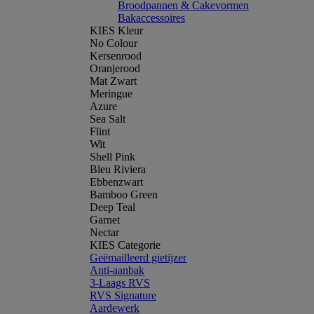
Broodpannen & Cakevormen
Bakaccessoires
KIES Kleur
No Colour
Kersenrood
Oranjerood
Mat Zwart
Meringue
Azure
Sea Salt
Flint
Wit
Shell Pink
Bleu Riviera
Ebbenzwart
Bamboo Green
Deep Teal
Garnet
Nectar
KIES Categorie
Geëmailleerd gietijzer
Anti-aanbak
3-Laags RVS
RVS Signature
Aardewerk