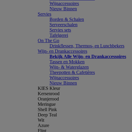
Wijnaccessoires
Nieuw Binnen
Servies
Borden & Schalen
Serveerschalen
Servies sets
Tafelgerei
On The Go
Drinkflessen, Thermos- en Lunchbekers
Wijn- en Drankaccessoires
Bekijk Alle Wijn- en Drankaccessoires
Tassen en Mokken
Wijn- & Waterglazen
Theepotten & Cafetières
Wijnaccessoires
Nieuw Binnen
KIES Kleur
Kersenrood
Oranjerood
Meringue
Shell Pink
Deep Teal
Wit
Azure
Flint