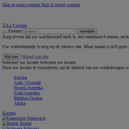
Skip to main content
Skip to footer content
Zomerse buitenmomenten met de BBQ Outdoor Collectie & Thy
De essentials van Le Creuset -
Ontdek Nu
Nieuwsbrieven: Registreer en bespaar 10%! -
Schrijf je nu in
Zoeken
Verwijder
Zorg ervoor dat uw wachtwoord sterk is, met minimaal 8 tekens, inclus
Uw winkelmandje is leeg op de nieuwe site. Maar maakt u zich geen
Wissel van site
Blijf hier
Selecteer uw locatie
Selecteer uw locatie
Door uw locatie te veranderen, zal de inhoud van uw winkelwagen wo
Europa
Aziё / Oceaniё
Noord-Amerika
Zuid-Amerika
Midden-Oosten
Afrika
Europa
Österreich
België
Schweiz