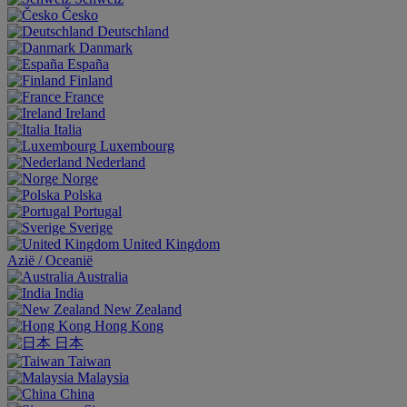
Česko
Deutschland
Danmark
España
Finland
France
Ireland
Italia
Luxembourg
Nederland
Norge
Polska
Portugal
Sverige
United Kingdom
Aziё / Oceaniё
Australia
India
New Zealand
Hong Kong
日本
Taiwan
Malaysia
China