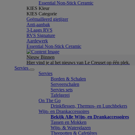
Essential Non-Stick Ceramic
KIES Kleur
KIES Categorie
Geëmailleerd gietijzer
Anti-aanbak
3-Laags RVS
RVS Signature
Aardewerk
Essential Non-Stick Ceramic
Nieuw Binnen
Hier vind je al het nieuws van Le Creuset op één plek.
Servies
Servies
Borden & Schalen
Serveerschalen
Servies sets
Tafelgerei
On The Go
Drinkflessen, Thermos- en Lunchbekers
Wijn- en Drankaccessoires
Bekijk Alle Wijn- en Drankaccessoires
Tassen en Mokken
Wijn- & Waterglazen
Theepotten & Cafetières