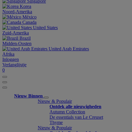
Singapore
Korea
Noord-Amerika
México
Canada
United States
Zuid-Amerika
Brazil
Midden-Oosten
United Arab Emirates
Afrika
Inloggen
Verlanglijstje
0
Nieuw Binnen
Nieuw & Populair
Ontdek alle nieuwigheden
Autumn Collection
De essentials van Le Creuset
Thyme
Nieuw & Populair