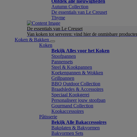
Ontdek alle nieuwigheden
Autumn Collection
De essentials van Le Creuset
Thyme
De essentials van Le Creuset
Van koken tot serveren: vind hier de onmisbare product
Koken & Bakken
Koken
Bekijk Alles voor het Koken
Stoofpannen
Pannensets
Steel & Kookpannen
Koekenpannen & Wokken
Grillpannen
BBQ Outdoor Collection
Braadsledes & Accessoires
Speciaal Kookgerei
Personaliseer jouw stoofpan
Gourmand Collection
Kookaccessoires
Pâtisserie
Bekijk Alle Bakaccessoires
Bakplaten & Bakvormen
Bakvormen Sets