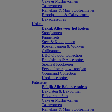
Cake & Muffinvormen
Taartvormen
Ramekins & Mini-Stoofpannetjes
Broodpannen & Cakevormen
Bakaccessoires
Koken
Bekijk Alles voor het Koken
Stoofpannen
Pannensets
Steel & Kookpannen
Koekenpannen & Wokken
Grillpannen
BBQ Outdoor Collection
Braadsledes & Accessoires
Speciaal Kookgerei
Personaliseer jouw stoofpan
Gourmand Collection
Kookaccessoires
Pâtisserie
Bekijk Alle Bakaccessoires
Bakplaten & Bakvormen
Bakvormen Sets
Cake & Muffinvormen
Taartvormen
Ramekins & Mini-Stoofpannetjes