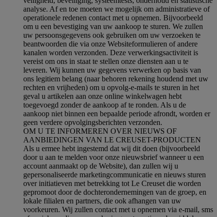
veiligheid, beveiliging, systeemtests, onderhoud en statistische
analyse. Af en toe moeten we mogelijk om administratieve of
operationele redenen contact met u opnemen. Bijvoorbeeld
om u een bevestiging van uw aankoop te sturen. We zullen
uw persoonsgegevens ook gebruiken om uw verzoeken te
beantwoorden die via onze Websiteformulieren of andere
kanalen worden verzonden. Deze verwerkingsactiviteit is
vereist om ons in staat te stellen onze diensten aan u te
leveren. Wij kunnen uw gegevens verwerken op basis van
ons legitiem belang (naar behoren rekening houdend met uw
rechten en vrijheden) om u opvolg-e-mails te sturen in het
geval u artikelen aan onze online winkelwagen hebt
toegevoegd zonder de aankoop af te ronden. Als u de
aankoop niet binnen een bepaalde periode afrondt, worden er
geen verdere opvolgingsberichten verzonden.
OM U TE INFORMEREN OVER NIEUWS OF
AANBIEDINGEN VAN LE CREUSET-PRODUCTEN
Als u ermee hebt ingestemd dat wij dit doen (bijvoorbeeld
door u aan te melden voor onze nieuwsbrief wanneer u een
account aanmaakt op de Website), dan zullen wij u
gepersonaliseerde marketingcommunicatie en nieuws sturen
over initiatieven met betrekking tot Le Creuset die worden
gepromoot door de dochterondernemingen van de groep, en
lokale filialen en partners, die ook afhangen van uw
voorkeuren. Wij zullen contact met u opnemen via e-mail, sms