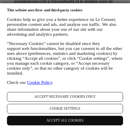
weergegeven (om u bijvoorbeeld af te melden voor de
nieuwsbrief kunt u klikken op de afmeldlink onderaan elke e-
This website uses first- and third-party cookies
mail). Als u een Le Creuset account hebt, kunt u eenvoudig
uw marketingvoorkeuren beheren. Als u onze
Cookies help us give you a better experience on Le Creuset,
marketingactiviteiten wilt stopzetten, kunt u in ieder geval een
personalise content and ads, and analyse our traffic. We also
e-mail sturen naar
privacy@lecreuset.com
. Wij zullen uw
share information about your use of our site with our
afmelding zo spoedig mogelijk verwerken, maar in sommige
advertising and analytics partners.
gevallen kunt u nog enkele berichten ontvangen totdat de
afmelding volledig is verwerkt.
“Necessary Cookies” cannot be disabled since they
Weet dat wij uw contactgegevens en andere
support web functionalities, but you can consent to all the other
uses above (preferences, statistics and marketing cookies) by
persoonsgegevens niet doorgeven of verkopen aan andere
clicking “Accept all cookies”, or click “Cookie settings”, where
bedrijven voor hun marketingdoeleinden.
you manage each cookie category, or “Accept necessary
RE-TARGETING / OM ONZE AANBIEDINGEN AAN
cookies only”, so that no other category of cookies will be
TE PASSEN EN DE KLANTERVARING TE
installed.
VERBETEREN
Wij willen uw gegevens gebruiken om onze diensten en
Check our
Cookie Policy
.
aanbiedingen af te stemmen op uw behoeften en voorkeuren
om u een gepersonaliseerde Le Creuset-klantervaring te
bieden. Wij doen dit door uw gewoontes of interesses te
ACCEPT NECESSARY COOKIES ONLY
analyseren, bijvoorbeeld met betrekking tot de meest bekeken
producten, uw interactie met ons op sociale media, welke
COOKIE SETTINGS
pagina's van onze Website u bezoekt, welke inhoud van onze
aanbiedingen u leest. Wij doen dit voornamelijk door en ook
ACCEPT ALL COOKIES
in combinatie met uw gegevens en voorkeuren die worden
verzameld zodra u zich inschrijft voor onze gepersonaliseerde