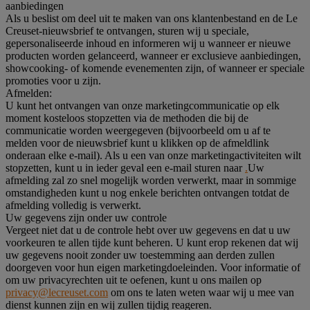
aanbiedingen
Als u beslist om deel uit te maken van ons klantenbestand en de Le
Creuset-nieuwsbrief te ontvangen, sturen wij u speciale,
gepersonaliseerde inhoud en informeren wij u wanneer er nieuwe
producten worden gelanceerd, wanneer er exclusieve aanbiedingen,
showcooking- of komende evenementen zijn, of wanneer er speciale
promoties voor u zijn.
Afmelden:
U kunt het ontvangen van onze marketingcommunicatie op elk
moment kosteloos stopzetten via de methoden die bij de
communicatie worden weergegeven (bijvoorbeeld om u af te
melden voor de nieuwsbrief kunt u klikken op de afmeldlink
onderaan elke e-mail). Als u een van onze marketingactiviteiten wilt
stopzetten, kunt u in ieder geval een e-mail sturen naar
.
Uw
afmelding zal zo snel mogelijk worden verwerkt, maar in sommige
omstandigheden kunt u nog enkele berichten ontvangen totdat de
afmelding volledig is verwerkt.
Uw gegevens zijn onder uw controle
Vergeet niet dat u de controle hebt over uw gegevens en dat u uw
voorkeuren te allen tijde kunt beheren. U kunt erop rekenen dat wij
uw gegevens nooit zonder uw toestemming aan derden zullen
doorgeven voor hun eigen marketingdoeleinden. Voor informatie of
om uw privacyrechten uit te oefenen, kunt u ons mailen op
privacy@lecreuset.com
om ons te laten weten waar wij u mee van
dienst kunnen zijn en wij zullen tijdig reageren.