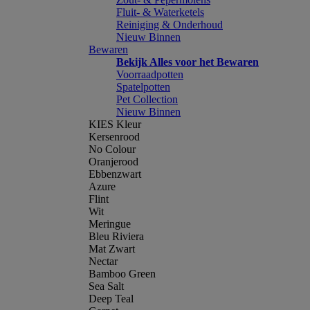
Fluit- & Waterketels
Reiniging & Onderhoud
Nieuw Binnen
Bewaren
Bekijk Alles voor het Bewaren
Voorraadpotten
Spatelpotten
Pet Collection
Nieuw Binnen
KIES Kleur
Kersenrood
No Colour
Oranjerood
Ebbenzwart
Azure
Flint
Wit
Meringue
Bleu Riviera
Mat Zwart
Nectar
Bamboo Green
Sea Salt
Deep Teal