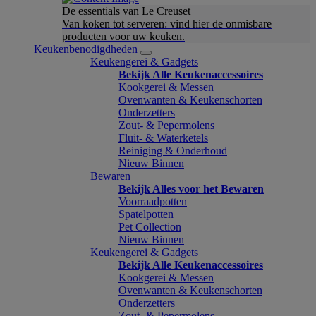
De essentials van Le Creuset
Van koken tot serveren: vind hier de onmisbare
producten voor uw keuken.
Keukenbenodigdheden
Keukengerei & Gadgets
Bekijk Alle Keukenaccessoires
Kookgerei & Messen
Ovenwanten & Keukenschorten
Onderzetters
Zout- & Pepermolens
Fluit- & Waterketels
Reiniging & Onderhoud
Nieuw Binnen
Bewaren
Bekijk Alles voor het Bewaren
Voorraadpotten
Spatelpotten
Pet Collection
Nieuw Binnen
Keukengerei & Gadgets
Bekijk Alle Keukenaccessoires
Kookgerei & Messen
Ovenwanten & Keukenschorten
Onderzetters
Zout- & Pepermolens