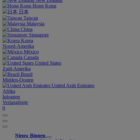
New Zealand
Hong Kong
日本
Taiwan
Malaysia
China
Singapore
Korea
Noord-Amerika
México
Canada
United States
Zuid-Amerika
Brazil
Midden-Oosten
United Arab Emirates
Afrika
Inloggen
Verlanglijstje
0
Nieuw Binnen