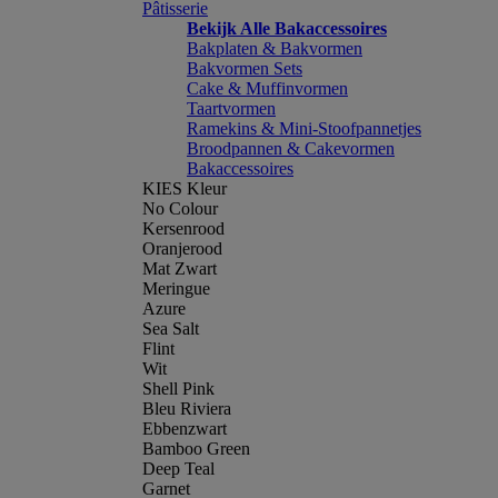
Pâtisserie
Bekijk Alle Bakaccessoires
Bakplaten & Bakvormen
Bakvormen Sets
Cake & Muffinvormen
Taartvormen
Ramekins & Mini-Stoofpannetjes
Broodpannen & Cakevormen
Bakaccessoires
KIES Kleur
No Colour
Kersenrood
Oranjerood
Mat Zwart
Meringue
Azure
Sea Salt
Flint
Wit
Shell Pink
Bleu Riviera
Ebbenzwart
Bamboo Green
Deep Teal
Garnet