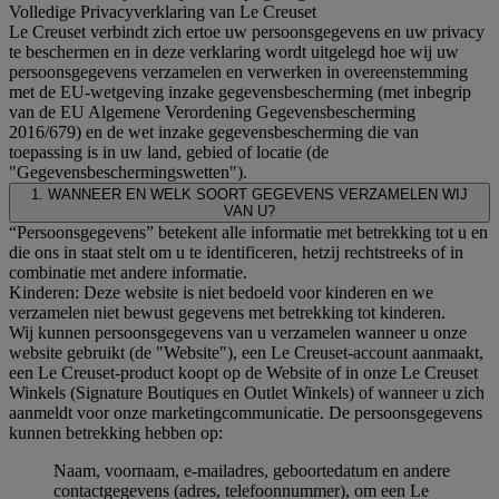
Volledige Privacyverklaring van Le Creuset
Le Creuset verbindt zich ertoe uw persoonsgegevens en uw privacy
te beschermen en in deze verklaring wordt uitgelegd hoe wij uw
persoonsgegevens verzamelen en verwerken in overeenstemming
met de EU-wetgeving inzake gegevensbescherming (met inbegrip
van de EU Algemene Verordening Gegevensbescherming
2016/679) en de wet inzake gegevensbescherming die van
toepassing is in uw land, gebied of locatie (de
"Gegevensbeschermingswetten").
1. WANNEER EN WELK SOORT GEGEVENS VERZAMELEN WIJ
VAN U?
“Persoonsgegevens” betekent alle informatie met betrekking tot u en
die ons in staat stelt om u te identificeren, hetzij rechtstreeks of in
combinatie met andere informatie.
Kinderen: Deze website is niet bedoeld voor kinderen en we
verzamelen niet bewust gegevens met betrekking tot kinderen.
Wij kunnen persoonsgegevens van u verzamelen wanneer u onze
website gebruikt (de "Website"), een Le Creuset-account aanmaakt,
een Le Creuset-product koopt op de Website of in onze Le Creuset
Winkels (Signature Boutiques en Outlet Winkels) of wanneer u zich
aanmeldt voor onze marketingcommunicatie. De persoonsgegevens
kunnen betrekking hebben op:
Naam, voornaam, e-mailadres, geboortedatum en andere
contactgegevens (adres, telefoonnummer), om een Le