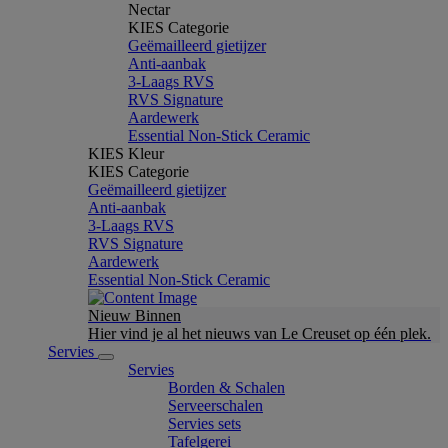
Nectar
KIES Categorie
Geëmailleerd gietijzer
Anti-aanbak
3-Laags RVS
RVS Signature
Aardewerk
Essential Non-Stick Ceramic
KIES Kleur
KIES Categorie
Geëmailleerd gietijzer
Anti-aanbak
3-Laags RVS
RVS Signature
Aardewerk
Essential Non-Stick Ceramic
Nieuw Binnen
Hier vind je al het nieuws van Le Creuset op één plek.
Servies
Servies
Borden & Schalen
Serveerschalen
Servies sets
Tafelgerei