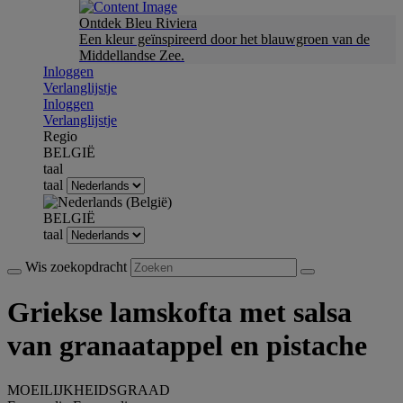
Ontdek Bleu Riviera
Een kleur geïnspireerd door het blauwgroen van de
Middellandse Zee.
Inloggen
Verlanglijstje
Inloggen
Verlanglijstje
Regio
BELGIË
taal
taal
BELGIË
taal
Wis zoekopdracht
Griekse lamskofta met salsa
van granaatappel en pistache
MOEILIJKHEIDSGRAAD