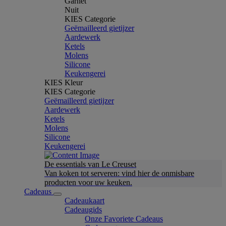
Garnet
Nuit
KIES Categorie
Geëmailleerd gietijzer
Aardewerk
Ketels
Molens
Silicone
Keukengerei
KIES Kleur
KIES Categorie
Geëmailleerd gietijzer
Aardewerk
Ketels
Molens
Silicone
Keukengerei
De essentials van Le Creuset
Van koken tot serveren: vind hier de onmisbare
producten voor uw keuken.
Cadeaus
Cadeaukaart
Cadeaugids
Onze Favoriete Cadeaus