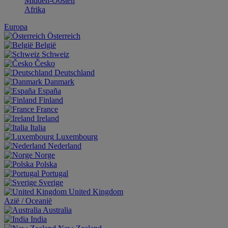
Midden-Oosten
Afrika
Europa
Österreich
België
Schweiz
Česko
Deutschland
Danmark
España
Finland
France
Ireland
Italia
Luxembourg
Nederland
Norge
Polska
Portugal
Sverige
United Kingdom
Aziё / Oceaniё
Australia
India