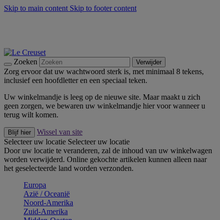
Skip to main content
Skip to footer content
Zomerse buitenmomenten met de BBQ Outdoor Collectie &
Thyme -
Shop Nu
De essentials van Le Creuset -
Ontdek Nu
Nieuwsbrieven: Registreer en bespaar 10%! -
Schrijf je nu in
Zoeken
Verwijder
Zorg ervoor dat uw wachtwoord sterk is, met minimaal 8 tekens,
inclusief een hoofdletter en een speciaal teken.
Uw winkelmandje is leeg op de nieuwe site. Maar maakt u zich
geen zorgen, we bewaren uw winkelmandje hier voor wanneer u
terug wilt komen.
Wissel van site
Blijf hier
Selecteer uw locatie
Selecteer uw locatie
Door uw locatie te veranderen, zal de inhoud van uw winkelwagen
worden verwijderd. Online gekochte artikelen kunnen alleen naar
het geselecteerde land worden verzonden.
Europa
Aziё / Oceaniё
Noord-Amerika
Zuid-Amerika