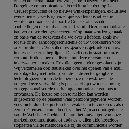
of sociale media, maar ook via geautomatiseerde middelen.
Dergelijke communicatie zal betrekking hebben op Le
Creuset-producten of op nieuwe winkelopeningen, exclusieve
evenementen, wedstrijden, enquêtes, demonstraties die
worden georganiseerd door Le Creuset of speciale
aanbiedingen die u misschien leuk vindt. Deze communicatie
kan voor u worden geselecteerd of op maat worden gemaakt
op basis van de gegevens die we over u hebben, zoals uw
locatie of uw aankoopgeschiedenis of uw voorkeuren voor
onze producten. Wij zullen uw gegevens gebruiken om uw
interesses beter te begrijpen. Dit stelt ons in staat om onze
communicatie te personaliseren om deze relevanter en
interessanter te maken. Er zullen geen andere gevolgen zijn.
Wij verzamelen ook statistieken over het openen van e-mail
en klikgedrag met behulp van de in de sector gangbare
technologieën om ons te helpen onze nieuwsbrieven te
volgen. Deze verwerking is gebaseerd op uw toestemming
om gepersonaliseerde marketingcommunicatie van ons te
ontvangen. De keuze om aan te melden kan worden
uitgeoefend op de plaatsen waar persoonsgegevens worden
verzameld door het juiste selectievakje aan te vinken of, als u
een Le Creuset-account heeft, via het Mijn account-gedeelte
van de Website.
Afmelden
: U kunt het ontvangen van onze
marketingcommunicatie of updates te allen tijde kosteloos
stopzetten via de methoden die bij de communicatie worden