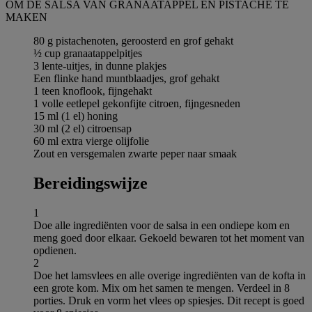
OM DE SALSA VAN GRANAATAPPEL EN PISTACHE TE
MAKEN
80 g pistachenoten, geroosterd en grof gehakt
½ cup granaatappelpitjes
3 lente-uitjes, in dunne plakjes
Een flinke hand muntblaadjes, grof gehakt
1 teen knoflook, fijngehakt
1 volle eetlepel gekonfijte citroen, fijngesneden
15 ml (1 el) honing
30 ml (2 el) citroensap
60 ml extra vierge olijfolie
Zout en versgemalen zwarte peper naar smaak
Bereidingswijze
1
Doe alle ingrediënten voor de salsa in een ondiepe kom en
meng goed door elkaar. Gekoeld bewaren tot het moment van
opdienen.
2
Doe het lamsvlees en alle overige ingrediënten van de kofta in
een grote kom. Mix om het samen te mengen. Verdeel in 8
porties. Druk en vorm het vlees op spiesjes. Dit recept is goed