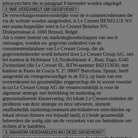
privacyrechten die in paragraaf 8 hieronder worden uitgelegd.
2. WIE VERZAMELT UW GEGEVENS?
De verwerkingsverantwoordelijke voor de e-commercediensten die
via de website worden aangeboden, is Le Creuset BENELUX NV
met maatschappelijke zetel te Le Creuset Benelux NV,
Drukpersstraat 4, 1000 Brussel, België.
Als u ermee instemt om marketingboodschappen van ons te
ontvangen, worden uw gegevens onderdeel van de
consumentendatabase van Le Creuset Group, die als
gegevensbeheerder wordt beheerd door Le Creuset Group AG, met
het kantoor in Hofstrasse 1A,Neuhofstrasse 4 , Baar, Zugo, 6340
Zwitserland (die Le Creuset SL, BTW-nummer B62153630, met
kantoor in Paseo de Gracia 9, 2º, 08007 Barcelona, Spanje, heeft
aangesteld als vertegenwoordiger in de EU), op basis van een
overeenkomst tot gezamenlijke zeggenschap die in wezen voorziet
in (a) Le Creuset Group AG die verantwoordelijk is voor de
algemene strategie met betrekking tot marketing en
gepersonaliseerde klantervaring; (b) lokale Le Creuset-entiteiten die
profiteren van deze strategie en deze uitvoeren, alsmede
onafhankelijk marketingcommunicatie/initiatieven ontwikkelen op
lokaal niveau (binnen een bepaald land); (c) beide gezamenlijk
beheerders die nodig zijn om de verzoeken van uw betrokkene om
rechten af te handelen.
3. WAAROM VERZAMELEN WIJ DEZE GEGEVENS?