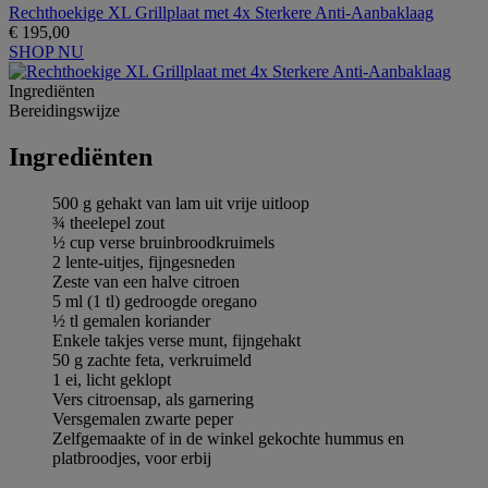
Rechthoekige XL Grillplaat met 4x Sterkere Anti-Aanbaklaag
€ 195,00
SHOP NU
Ingrediёnten
Bereidingswijze
Ingrediёnten
500 g gehakt van lam uit vrije uitloop
¾ theelepel zout
½ cup verse bruinbroodkruimels
2 lente-uitjes, fijngesneden
Zeste van een halve citroen
5 ml (1 tl) gedroogde oregano
½ tl gemalen koriander
Enkele takjes verse munt, fijngehakt
50 g zachte feta, verkruimeld
1 ei, licht geklopt
Vers citroensap, als garnering
Versgemalen zwarte peper
Zelfgemaakte of in de winkel gekochte hummus en
platbroodjes, voor erbij