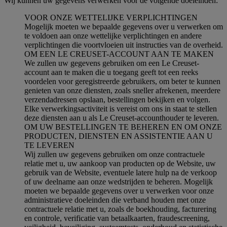
Wij kunnen uw gegevens verwerken voor de volgende doeleinden:
VOOR ONZE WETTELIJKE VERPLICHTINGEN
Mogelijk moeten we bepaalde gegevens over u verwerken om
te voldoen aan onze wettelijke verplichtingen en andere
verplichtingen die voortvloeien uit instructies van de overheid.
OM EEN LE CREUSET-ACCOUNT AAN TE MAKEN
We zullen uw gegevens gebruiken om een Le Creuset-
account aan te maken die u toegang geeft tot een reeks
voordelen voor geregistreerde gebruikers, om beter te kunnen
genieten van onze diensten, zoals sneller afrekenen, meerdere
verzendadressen opslaan, bestellingen bekijken en volgen.
Elke verwerkingsactiviteit is vereist om ons in staat te stellen
deze diensten aan u als Le Creuset-accounthouder te leveren.
OM UW BESTELLINGEN TE BEHEREN EN OM ONZE
PRODUCTEN, DIENSTEN EN ASSISTENTIE AAN U
TE LEVEREN
Wij zullen uw gegevens gebruiken om onze contractuele
relatie met u, uw aankoop van producten op de Website, uw
gebruik van de Website, eventuele latere hulp na de verkoop
of uw deelname aan onze wedstrijden te beheren. Mogelijk
moeten we bepaalde gegevens over u verwerken voor onze
administratieve doeleinden die verband houden met onze
contractuele relatie met u, zoals de boekhouding, facturering
en controle, verificatie van betaalkaarten, fraudescreening,