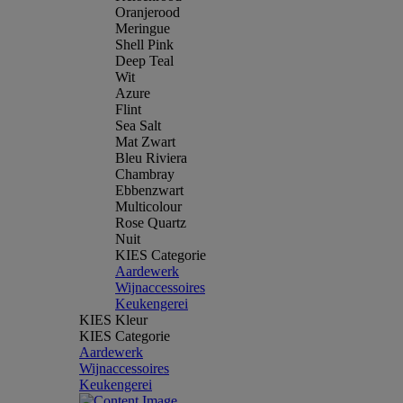
Oranjerood
Meringue
Shell Pink
Deep Teal
Wit
Azure
Flint
Sea Salt
Mat Zwart
Bleu Riviera
Chambray
Ebbenzwart
Multicolour
Rose Quartz
Nuit
KIES Categorie
Aardewerk
Wijnaccessoires
Keukengerei
KIES Kleur
KIES Categorie
Aardewerk
Wijnaccessoires
Keukengerei