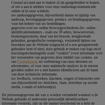
Creuset-account aan te maken of als gastgebruiker te kopen,
of om u aan te melden voor onze marketingcommunicatie
online of in onze winkels;
uw aankoopgegevens, bijvoorbeeld datum en tijdstip van
aankoop, leveringsgegevens, product- en betalingsgegevens,
voor het beheer van uw bestellingen;
gegevens over uw online browsegeschiedenis (bv. online-
identificatienummers - zoals uw IP-adres, browserversie,
besturingssysteem, duur van het bezoek, terugkerende
gebruiker, geografische oorsprong), verzameld tijdens uw
bezoeken aan de Website (ongeacht of u een geregistreerde
gebruiker bent of niet), door gebruik te maken van logs en/of
traceringstechnologieën zoals “cookies” (voor informatie over
het verzamelen van gegevens door middel van cookies, zie
ons
Cookiebeleid
, ter verbetering van onze diensten en
advertenties, of voor onze statistische analyse; in de meeste
gevallen zullen we u niet kunnen identificeren aan de hand
van deze technische informatie.
uw feedback, verzoeken, klachten, vragen of interacties met
ons (bijvoorbeeld uw berichten, chats, berichten op sociale
media, e-mails of telefoontjes).
De persoonsgegevens die van u worden verzameld wanneer u de
Website gebruikt of anderszins persoonlijk identificeerbare
informatie verstrekt, zijn op die manier beschermd en u hebt de