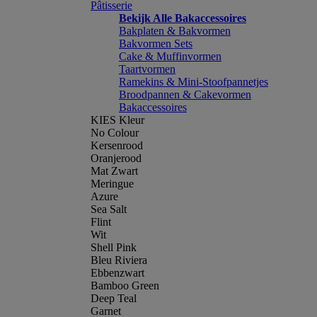
Pâtisserie
Bekijk Alle Bakaccessoires
Bakplaten & Bakvormen
Bakvormen Sets
Cake & Muffinvormen
Taartvormen
Ramekins & Mini-Stoofpannetjes
Broodpannen & Cakevormen
Bakaccessoires
KIES Kleur
No Colour
Kersenrood
Oranjerood
Mat Zwart
Meringue
Azure
Sea Salt
Flint
Wit
Shell Pink
Bleu Riviera
Ebbenzwart
Bamboo Green
Deep Teal
Garnet