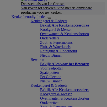
De essentials van Le Creuset
Van koken tot serveren: vind hier de onmisbare
producten voor uw keuken.
Keukenbenodigdheden
Keukengerei & Gadgets
Bekijk Alle Keukenaccessoires
Kookgerei & Messen
Ovenwanten & Keukenschorten
Onderzetters
Zout- & Pepermolens
Fluit- & Waterketels
Reiniging & Onderhoud
Nieuw Binnen
Bewaren
Bekijk Alles voor het Bewaren
Voorraadpotten
Spatelpotten
Pet Collection
Nieuw Binnen
Keukengerei & Gadgets
Bekijk Alle Keukenaccessoires
Kookgerei & Messen
Ovenwanten & Keukenschorten
Onderzetters
Zout- & Pepermolens