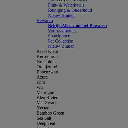
Fluit- & Waterketels
Reiniging & Onderhoud
Nieuw Binnen
Bewaren
Bekijk Alles voor het Bewaren
Voorraadpotten
Spatelpotten
Pet Collection
Nieuw Binnen
KIES Kleur
Kersenrood
No Colour
Oranjerood
Ebbenzwart
Azure
Flint
Wit
Meringue
Bleu Riviera
Mat Zwart
Nectar
Bamboo Green
Sea Salt
Deep Teal