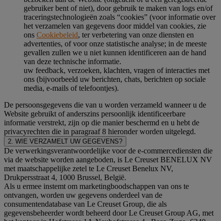
gebruiker bent of niet), door gebruik te maken van logs en/of
traceringstechnologieën zoals “cookies” (voor informatie over
het verzamelen van gegevens door middel van cookies, zie
ons
Cookiebeleid
, ter verbetering van onze diensten en
advertenties, of voor onze statistische analyse; in de meeste
gevallen zullen we u niet kunnen identificeren aan de hand
van deze technische informatie.
uw feedback, verzoeken, klachten, vragen of interacties met
ons (bijvoorbeeld uw berichten, chats, berichten op sociale
media, e-mails of telefoontjes).
De persoonsgegevens die van u worden verzameld wanneer u de
Website gebruikt of anderszins persoonlijk identificeerbare
informatie verstrekt, zijn op die manier beschermd en u hebt de
privacyrechten die in paragraaf 8 hieronder worden uitgelegd.
2. WIE VERZAMELT UW GEGEVENS?
De verwerkingsverantwoordelijke voor de e-commercediensten die
via de website worden aangeboden, is Le Creuset BENELUX NV
met maatschappelijke zetel te Le Creuset Benelux NV,
Drukpersstraat 4, 1000 Brussel, België.
Als u ermee instemt om marketingboodschappen van ons te
ontvangen, worden uw gegevens onderdeel van de
consumentendatabase van Le Creuset Group, die als
gegevensbeheerder wordt beheerd door Le Creuset Group AG, met