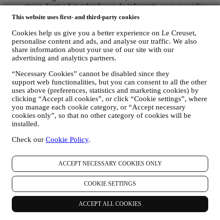
sturen, kunt u het gebruik van de informatie over uw online-
acties beperken door uw cookie-instellingen te beheren
This website uses first- and third-party cookies
(vergeet echter niet dat bepaalde cookies noodzakelijk zijn
voor het gebruik van de Website). Let op: dit betekent niet dat
Cookies help us give you a better experience on Le Creuset,
u geen advertenties, aanbiedingen of communicatie meer
personalise content and ads, and analyse our traffic. We also
share information about your use of our site with our
ontvangt. U blijft algemene advertenties, aanbiedingen of
advertising and analytics partners.
communicatie ontvangen. Voor meer informatie over hoe wij
cookies gebruiken en hoe u ze kunt verwijderen, raadpleegt u
“Necessary Cookies” cannot be disabled since they
ons
Cookiebeleid
,
support web functionalities, but you can consent to all the other
PRODUCT REVIEW
uses above (preferences, statistics and marketing cookies) by
Als u een van onze producten hebt gekocht, kunnen wij u een
clicking “Accept all cookies”, or click “Cookie settings”, where
e-mail sturen met de vraag om uw producten te beoordelen.
you manage each cookie category, or “Accept necessary
Wij zijn geïnteresseerd in productbeoordelingen van onze
cookies only”, so that no other category of cookies will be
klanten (als zij dergelijke informatie willen verstrekken) om
installed.
onze producten en diensten voortdurend te verbeteren. Aan
het einde van het aankoopproces kunnen wij u ook uitnodigen
Check our
Cookie Policy
.
om uw productbeoordeling te schrijven. De beoordeling is
niet verplicht, en u bent vrij om deze al dan niet in te dienen.
ACCEPT NECESSARY COOKIES ONLY
WHATSAPP FOR BUSINESS
Sommige van onze fysieke winkels gebruiken WhatsApp for
Business met klanten die daarom vragen, alleen om
COOKIE SETTINGS
ondersteuning te bieden en informatie over onze producten te
sturen. Dit kanaal is niet gericht op de verkoop van onze
ACCEPT ALL COOKIES
producten. Er worden geen creditcardgegevens of andere
gevoelige informatie gevraagd via WhatsApp. U kunt meer te