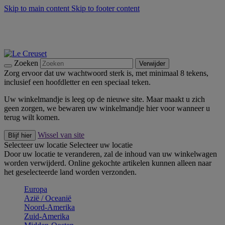
Skip to main content
Skip to footer content
Zomerse buitenmomenten met de BBQ Outdoor Collectie &
Thyme -
Shop Nu
De essentials van Le Creuset -
Ontdek Nu
Nieuwsbrieven: Registreer en bespaar 10%! -
Schrijf je nu in
Zoeken
Verwijder
Zorg ervoor dat uw wachtwoord sterk is, met minimaal 8 tekens,
inclusief een hoofdletter en een speciaal teken.
Uw winkelmandje is leeg op de nieuwe site. Maar maakt u zich
geen zorgen, we bewaren uw winkelmandje hier voor wanneer u
terug wilt komen.
Wissel van site
Blijf hier
Selecteer uw locatie
Selecteer uw locatie
Door uw locatie te veranderen, zal de inhoud van uw winkelwagen
worden verwijderd. Online gekochte artikelen kunnen alleen naar
het geselecteerde land worden verzonden.
Europa
Aziё / Oceaniё
Noord-Amerika
Zuid-Amerika