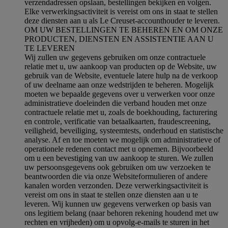
verzendadressen opslaan, bestellingen bekijken en volgen.
Elke verwerkingsactiviteit is vereist om ons in staat te stellen
deze diensten aan u als Le Creuset-accounthouder te leveren.
OM UW BESTELLINGEN TE BEHEREN EN OM ONZE
PRODUCTEN, DIENSTEN EN ASSISTENTIE AAN U
TE LEVEREN
Wij zullen uw gegevens gebruiken om onze contractuele
relatie met u, uw aankoop van producten op de Website, uw
gebruik van de Website, eventuele latere hulp na de verkoop
of uw deelname aan onze wedstrijden te beheren. Mogelijk
moeten we bepaalde gegevens over u verwerken voor onze
administratieve doeleinden die verband houden met onze
contractuele relatie met u, zoals de boekhouding, facturering
en controle, verificatie van betaalkaarten, fraudescreening,
veiligheid, beveiliging, systeemtests, onderhoud en statistische
analyse. Af en toe moeten we mogelijk om administratieve of
operationele redenen contact met u opnemen. Bijvoorbeeld
om u een bevestiging van uw aankoop te sturen. We zullen
uw persoonsgegevens ook gebruiken om uw verzoeken te
beantwoorden die via onze Websiteformulieren of andere
kanalen worden verzonden. Deze verwerkingsactiviteit is
vereist om ons in staat te stellen onze diensten aan u te
leveren. Wij kunnen uw gegevens verwerken op basis van
ons legitiem belang (naar behoren rekening houdend met uw
rechten en vrijheden) om u opvolg-e-mails te sturen in het