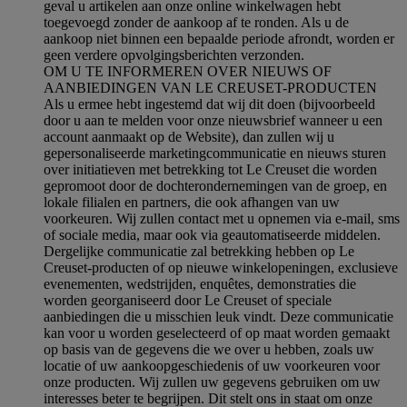
geval u artikelen aan onze online winkelwagen hebt
toegevoegd zonder de aankoop af te ronden. Als u de
aankoop niet binnen een bepaalde periode afrondt, worden er
geen verdere opvolgingsberichten verzonden.
OM U TE INFORMEREN OVER NIEUWS OF
AANBIEDINGEN VAN LE CREUSET-PRODUCTEN
Als u ermee hebt ingestemd dat wij dit doen (bijvoorbeeld
door u aan te melden voor onze nieuwsbrief wanneer u een
account aanmaakt op de Website), dan zullen wij u
gepersonaliseerde marketingcommunicatie en nieuws sturen
over initiatieven met betrekking tot Le Creuset die worden
gepromoot door de dochterondernemingen van de groep, en
lokale filialen en partners, die ook afhangen van uw
voorkeuren. Wij zullen contact met u opnemen via e-mail, sms
of sociale media, maar ook via geautomatiseerde middelen.
Dergelijke communicatie zal betrekking hebben op Le
Creuset-producten of op nieuwe winkelopeningen, exclusieve
evenementen, wedstrijden, enquêtes, demonstraties die
worden georganiseerd door Le Creuset of speciale
aanbiedingen die u misschien leuk vindt. Deze communicatie
kan voor u worden geselecteerd of op maat worden gemaakt
op basis van de gegevens die we over u hebben, zoals uw
locatie of uw aankoopgeschiedenis of uw voorkeuren voor
onze producten. Wij zullen uw gegevens gebruiken om uw
interesses beter te begrijpen. Dit stelt ons in staat om onze