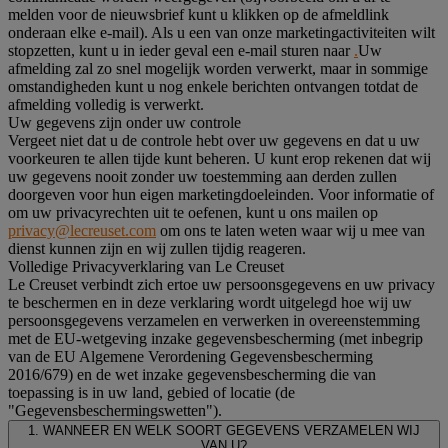
melden voor de nieuwsbrief kunt u klikken op de afmeldlink
onderaan elke e-mail). Als u een van onze marketingactiviteiten wilt
stopzetten, kunt u in ieder geval een e-mail sturen naar
.
Uw
afmelding zal zo snel mogelijk worden verwerkt, maar in sommige
omstandigheden kunt u nog enkele berichten ontvangen totdat de
afmelding volledig is verwerkt.
Uw gegevens zijn onder uw controle
Vergeet niet dat u de controle hebt over uw gegevens en dat u uw
voorkeuren te allen tijde kunt beheren. U kunt erop rekenen dat wij
uw gegevens nooit zonder uw toestemming aan derden zullen
doorgeven voor hun eigen marketingdoeleinden. Voor informatie of
om uw privacyrechten uit te oefenen, kunt u ons mailen op
privacy@lecreuset.com
om ons te laten weten waar wij u mee van
dienst kunnen zijn en wij zullen tijdig reageren.
Volledige Privacyverklaring van Le Creuset
Le Creuset verbindt zich ertoe uw persoonsgegevens en uw privacy
te beschermen en in deze verklaring wordt uitgelegd hoe wij uw
persoonsgegevens verzamelen en verwerken in overeenstemming
met de EU-wetgeving inzake gegevensbescherming (met inbegrip
van de EU Algemene Verordening Gegevensbescherming
2016/679) en de wet inzake gegevensbescherming die van
toepassing is in uw land, gebied of locatie (de
"Gegevensbeschermingswetten").
1. WANNEER EN WELK SOORT GEGEVENS VERZAMELEN WIJ
VAN U?