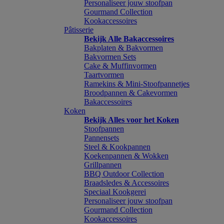
Personaliseer jouw stoofpan
Gourmand Collection
Kookaccessoires
Pâtisserie
Bekijk Alle Bakaccessoires
Bakplaten & Bakvormen
Bakvormen Sets
Cake & Muffinvormen
Taartvormen
Ramekins & Mini-Stoofpannetjes
Broodpannen & Cakevormen
Bakaccessoires
Koken
Bekijk Alles voor het Koken
Stoofpannen
Pannensets
Steel & Kookpannen
Koekenpannen & Wokken
Grillpannen
BBQ Outdoor Collection
Braadsledes & Accessoires
Speciaal Kookgerei
Personaliseer jouw stoofpan
Gourmand Collection
Kookaccessoires