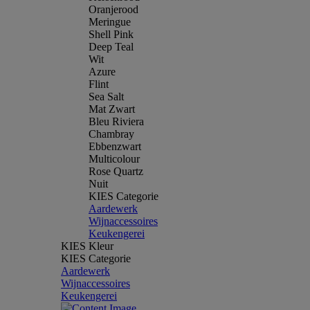
Oranjerood
Meringue
Shell Pink
Deep Teal
Wit
Azure
Flint
Sea Salt
Mat Zwart
Bleu Riviera
Chambray
Ebbenzwart
Multicolour
Rose Quartz
Nuit
KIES Categorie
Aardewerk
Wijnaccessoires
Keukengerei
KIES Kleur
KIES Categorie
Aardewerk
Wijnaccessoires
Keukengerei