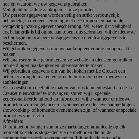
hoe en waarom we uw gegevens gebruiken.
Veiligheid bij online aankopen is onze prioriteit
Uw persoonsgegevens worden veilig en strikt vertrouwelijk
behandeld, in overeenstemming met de Europese en nationale
wetgeving inzake gegevensbescherming. Wij weten dat veiligheid
erg belangrijk is bij online aankopen, dus gebruiken wij de nieuwste
technologie om uw persoonsgegevens en creditcardgegevens te
beschermen.
Wij gebruiken gegevens om uw aankoop eenvoudig en op maat te
maken
Wij analyseren hoe gebruikers onze website en diensten gebruiken
om de dingen makkelijker en interessanter te maken.
Wij gebruiken gegevens om van het koken met Le Creuset een
betere ervaring te maken en om u te informeren over nieuws en
aanbiedingen
Als u beslist om deel uit te maken van ons klantenbestand en de Le
Creuset-nieuwsbrief te ontvangen, sturen wij u speciale,
gepersonaliseerde inhoud en informeren wij u wanneer er nieuwe
producten worden gelanceerd, wanneer er exclusieve aanbiedingen,
showcooking- of komende evenementen zijn, of wanneer er speciale
promoties voor u zijn.
Afmelden:
U kunt het ontvangen van onze marketingcommunicatie op elk
moment kosteloos stopzetten via de methoden die bij de
communicatie worden weergegeven (bijvoorbeeld om u af te