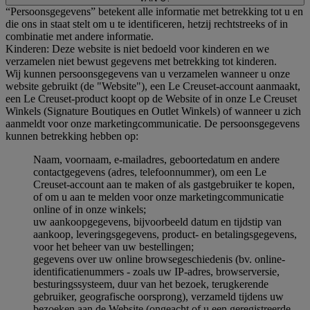
“Persoonsgegevens” betekent alle informatie met betrekking tot u en
die ons in staat stelt om u te identificeren, hetzij rechtstreeks of in
combinatie met andere informatie.
Kinderen: Deze website is niet bedoeld voor kinderen en we
verzamelen niet bewust gegevens met betrekking tot kinderen.
Wij kunnen persoonsgegevens van u verzamelen wanneer u onze
website gebruikt (de "Website"), een Le Creuset-account aanmaakt,
een Le Creuset-product koopt op de Website of in onze Le Creuset
Winkels (Signature Boutiques en Outlet Winkels) of wanneer u zich
aanmeldt voor onze marketingcommunicatie. De persoonsgegevens
kunnen betrekking hebben op:
Naam, voornaam, e-mailadres, geboortedatum en andere
contactgegevens (adres, telefoonnummer), om een Le
Creuset-account aan te maken of als gastgebruiker te kopen,
of om u aan te melden voor onze marketingcommunicatie
online of in onze winkels;
uw aankoopgegevens, bijvoorbeeld datum en tijdstip van
aankoop, leveringsgegevens, product- en betalingsgegevens,
voor het beheer van uw bestellingen;
gegevens over uw online browsegeschiedenis (bv. online-
identificatienummers - zoals uw IP-adres, browserversie,
besturingssysteem, duur van het bezoek, terugkerende
gebruiker, geografische oorsprong), verzameld tijdens uw
bezoeken aan de Website (ongeacht of u een geregistreerde