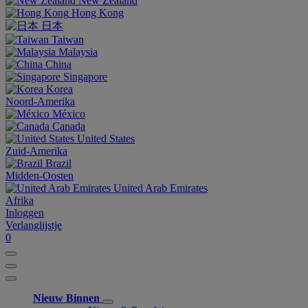
New Zealand
Hong Kong
日本
Taiwan
Malaysia
China
Singapore
Korea
Noord-Amerika
México
Canada
United States
Zuid-Amerika
Brazil
Midden-Oosten
United Arab Emirates
Afrika
Inloggen
Verlanglijstje
0
Nieuw Binnen