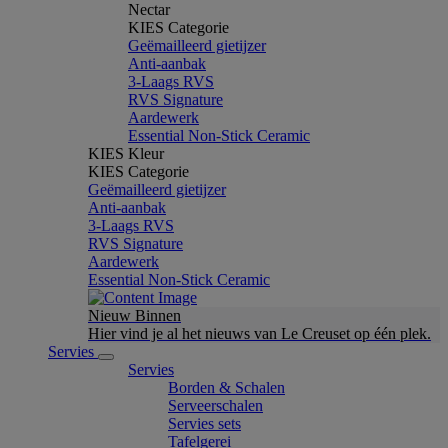
Nectar
KIES Categorie
Geëmailleerd gietijzer
Anti-aanbak
3-Laags RVS
RVS Signature
Aardewerk
Essential Non-Stick Ceramic
KIES Kleur
KIES Categorie
Geëmailleerd gietijzer
Anti-aanbak
3-Laags RVS
RVS Signature
Aardewerk
Essential Non-Stick Ceramic
Nieuw Binnen
Hier vind je al het nieuws van Le Creuset op één plek.
Servies
Servies
Borden & Schalen
Serveerschalen
Servies sets
Tafelgerei