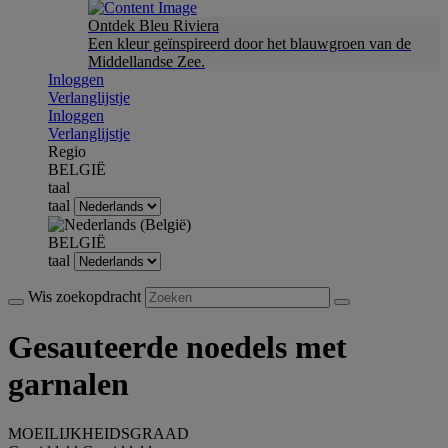
Ontdek Bleu Riviera
Een kleur geïnspireerd door het blauwgroen van de
Middellandse Zee.
Inloggen
Verlanglijstje
Inloggen
Verlanglijstje
Regio
BELGIË
taal
taal
BELGIË
taal
Wis zoekopdracht
Gesauteerde noedels met
garnalen
MOEILIJKHEIDSGRAAD