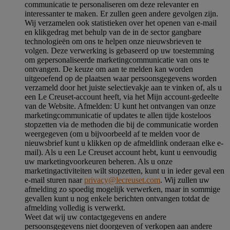
communicatie te personaliseren om deze relevanter en
interessanter te maken. Er zullen geen andere gevolgen zijn.
Wij verzamelen ook statistieken over het openen van e-mail
en klikgedrag met behulp van de in de sector gangbare
technologieën om ons te helpen onze nieuwsbrieven te
volgen. Deze verwerking is gebaseerd op uw toestemming
om gepersonaliseerde marketingcommunicatie van ons te
ontvangen. De keuze om aan te melden kan worden
uitgeoefend op de plaatsen waar persoonsgegevens worden
verzameld door het juiste selectievakje aan te vinken of, als u
een Le Creuset-account heeft, via het Mijn account-gedeelte
van de Website.
Afmelden
: U kunt het ontvangen van onze
marketingcommunicatie of updates te allen tijde kosteloos
stopzetten via de methoden die bij de communicatie worden
weergegeven (om u bijvoorbeeld af te melden voor de
nieuwsbrief kunt u klikken op de afmeldlink onderaan elke e-
mail). Als u een Le Creuset account hebt, kunt u eenvoudig
uw marketingvoorkeuren beheren. Als u onze
marketingactiviteiten wilt stopzetten, kunt u in ieder geval een
e-mail sturen naar
privacy@lecreuset.com
. Wij zullen uw
afmelding zo spoedig mogelijk verwerken, maar in sommige
gevallen kunt u nog enkele berichten ontvangen totdat de
afmelding volledig is verwerkt.
Weet dat wij uw contactgegevens en andere
persoonsgegevens niet doorgeven of verkopen aan andere