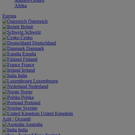
Midden-Oosten
Afrika
Europa
Österreich
België
Schweiz
Česko
Deutschland
Danmark
España
Finland
France
Ireland
Italia
Luxembourg
Nederland
Norge
Polska
Portugal
Sverige
United Kingdom
Aziё / Oceaniё
Australia
India