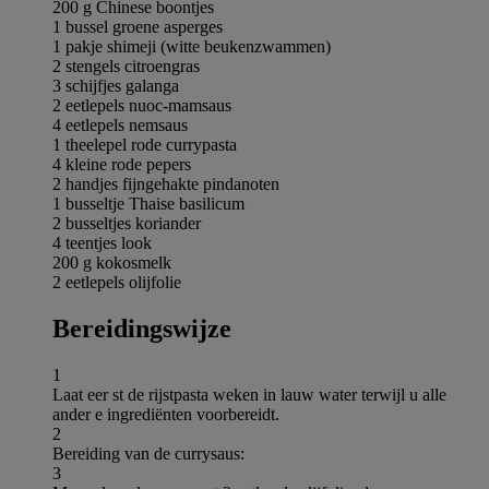
200 g Chinese boontjes
1 bussel groene asperges
1 pakje shimeji (witte beukenzwammen)
2 stengels citroengras
3 schijfjes galanga
2 eetlepels nuoc-mamsaus
4 eetlepels nemsaus
1 theelepel rode currypasta
4 kleine rode pepers
2 handjes fijngehakte pindanoten
1 busseltje Thaise basilicum
2 busseltjes koriander
4 teentjes look
200 g kokosmelk
2 eetlepels olijfolie
Bereidingswijze
1
Laat eer st de rijstpasta weken in lauw water terwijl u alle
ander e ingrediënten voorbereidt.
2
Bereiding van de currysaus:
3