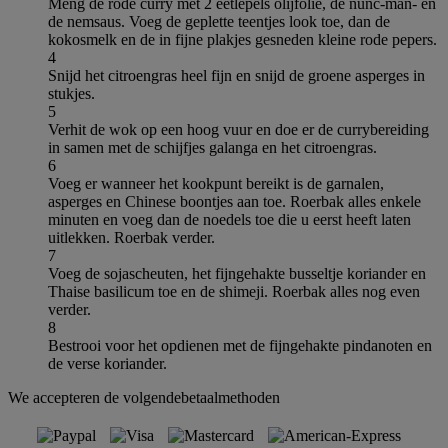
Meng de rode curry met 2 eetlepels olijfolie, de nunc-man- en
de nemsaus. Voeg de geplette teentjes look toe, dan de
kokosmelk en de in fijne plakjes gesneden kleine rode pepers.
4
Snijd het citroengras heel fijn en snijd de groene asperges in
stukjes.
5
Verhit de wok op een hoog vuur en doe er de currybereiding
in samen met de schijfjes galanga en het citroengras.
6
Voeg er wanneer het kookpunt bereikt is de garnalen,
asperges en Chinese boontjes aan toe. Roerbak alles enkele
minuten en voeg dan de noedels toe die u eerst heeft laten
uitlekken. Roerbak verder.
7
Voeg de sojascheuten, het fijngehakte busseltje koriander en
Thaise basilicum toe en de shimeji. Roerbak alles nog even
verder.
8
Bestrooi voor het opdienen met de fijngehakte pindanoten en
de verse koriander.
We accepteren de volgendebetaalmethoden