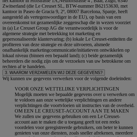
het kantoor in Hofstrasse 1A,Neuhofstrasse 4 , Baar, Zugo, 6340
Zwitserland (die Le Creuset SL, BTW-nummer B62153630, met
kantoor in Paseo de Gracia 9, 2º, 08007 Barcelona, Spanje, heeft
aangesteld als vertegenwoordiger in de EU), op basis van een
overeenkomst tot gezamenlijke zeggenschap die in wezen voorziet
in (a) Le Creuset Group AG die verantwoordelijk is voor de
algemene strategie met betrekking tot marketing en
gepersonaliseerde klantervaring; (b) lokale Le Creuset-entiteiten die
profiteren van deze strategie en deze uitvoeren, alsmede
onafhankelijk marketingcommunicatie/initiatieven ontwikkelen op
lokaal niveau (binnen een bepaald land); (c) beide gezamenlijk
beheerders die nodig zijn om de verzoeken van uw betrokkene om
rechten af te handelen.
3. WAAROM VERZAMELEN WIJ DEZE GEGEVENS?
Wij kunnen uw gegevens verwerken voor de volgende doeleinden:
VOOR ONZE WETTELIJKE VERPLICHTINGEN
Mogelijk moeten we bepaalde gegevens over u verwerken om
te voldoen aan onze wettelijke verplichtingen en andere
verplichtingen die voortvloeien uit instructies van de overheid.
OM EEN LE CREUSET-ACCOUNT AAN TE MAKEN
We zullen uw gegevens gebruiken om een Le Creuset-
account aan te maken die u toegang geeft tot een reeks
voordelen voor geregistreerde gebruikers, om beter te kunnen
genieten van onze diensten, zoals sneller afrekenen, meerdere