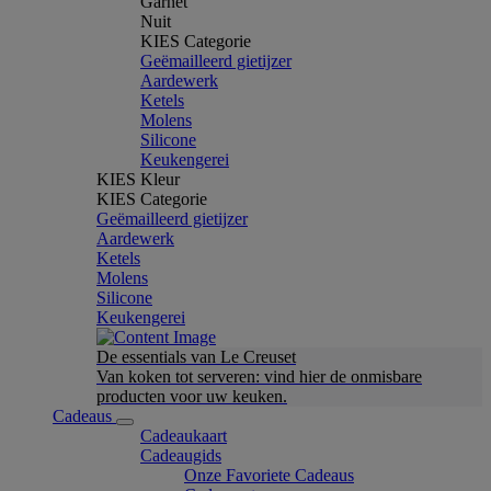
Garnet
Nuit
KIES Categorie
Geëmailleerd gietijzer
Aardewerk
Ketels
Molens
Silicone
Keukengerei
KIES Kleur
KIES Categorie
Geëmailleerd gietijzer
Aardewerk
Ketels
Molens
Silicone
Keukengerei
De essentials van Le Creuset
Van koken tot serveren: vind hier de onmisbare
producten voor uw keuken.
Cadeaus
Cadeaukaart
Cadeaugids
Onze Favoriete Cadeaus