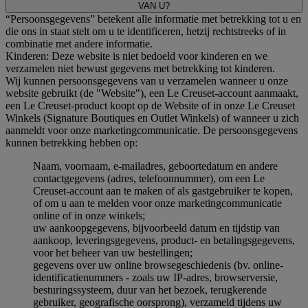
VAN U?
“Persoonsgegevens” betekent alle informatie met betrekking tot u en
die ons in staat stelt om u te identificeren, hetzij rechtstreeks of in
combinatie met andere informatie.
Kinderen: Deze website is niet bedoeld voor kinderen en we
verzamelen niet bewust gegevens met betrekking tot kinderen.
Wij kunnen persoonsgegevens van u verzamelen wanneer u onze
website gebruikt (de "Website"), een Le Creuset-account aanmaakt,
een Le Creuset-product koopt op de Website of in onze Le Creuset
Winkels (Signature Boutiques en Outlet Winkels) of wanneer u zich
aanmeldt voor onze marketingcommunicatie. De persoonsgegevens
kunnen betrekking hebben op:
Naam, voornaam, e-mailadres, geboortedatum en andere
contactgegevens (adres, telefoonnummer), om een Le
Creuset-account aan te maken of als gastgebruiker te kopen,
of om u aan te melden voor onze marketingcommunicatie
online of in onze winkels;
uw aankoopgegevens, bijvoorbeeld datum en tijdstip van
aankoop, leveringsgegevens, product- en betalingsgegevens,
voor het beheer van uw bestellingen;
gegevens over uw online browsegeschiedenis (bv. online-
identificatienummers - zoals uw IP-adres, browserversie,
besturingssysteem, duur van het bezoek, terugkerende
gebruiker, geografische oorsprong), verzameld tijdens uw