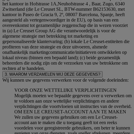
het kantoor in Hofstrasse 1A,Neuhofstrasse 4 , Baar, Zugo, 6340
Zwitserland (die Le Creuset SL, BTW-nummer B62153630, met
kantoor in Paseo de Gracia 9, 2º, 08007 Barcelona, Spanje, heeft
aangesteld als vertegenwoordiger in de EU), op basis van een
overeenkomst tot gezamenlijke zeggenschap die in wezen voorziet
in (a) Le Creuset Group AG die verantwoordelijk is voor de
algemene strategie met betrekking tot marketing en
gepersonaliseerde klantervaring; (b) lokale Le Creuset-entiteiten die
profiteren van deze strategie en deze uitvoeren, alsmede
onafhankelijk marketingcommunicatie/initiatieven ontwikkelen op
lokaal niveau (binnen een bepaald land); (c) beide gezamenlijk
beheerders die nodig zijn om de verzoeken van uw betrokkene om
rechten af te handelen.
3. WAAROM VERZAMELEN WIJ DEZE GEGEVENS?
Wij kunnen uw gegevens verwerken voor de volgende doeleinden:
VOOR ONZE WETTELIJKE VERPLICHTINGEN
Mogelijk moeten we bepaalde gegevens over u verwerken om
te voldoen aan onze wettelijke verplichtingen en andere
verplichtingen die voortvloeien uit instructies van de overheid.
OM EEN LE CREUSET-ACCOUNT AAN TE MAKEN
We zullen uw gegevens gebruiken om een Le Creuset-
account aan te maken die u toegang geeft tot een reeks
voordelen voor geregistreerde gebruikers, om beter te kunnen
genieten van onze diensten, zoals sneller afrekenen, meerdere