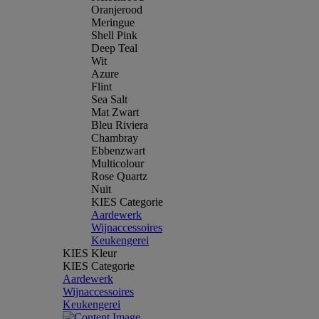
Oranjerood
Meringue
Shell Pink
Deep Teal
Wit
Azure
Flint
Sea Salt
Mat Zwart
Bleu Riviera
Chambray
Ebbenzwart
Multicolour
Rose Quartz
Nuit
KIES Categorie
Aardewerk
Wijnaccessoires
Keukengerei
KIES Kleur
KIES Categorie
Aardewerk
Wijnaccessoires
Keukengerei