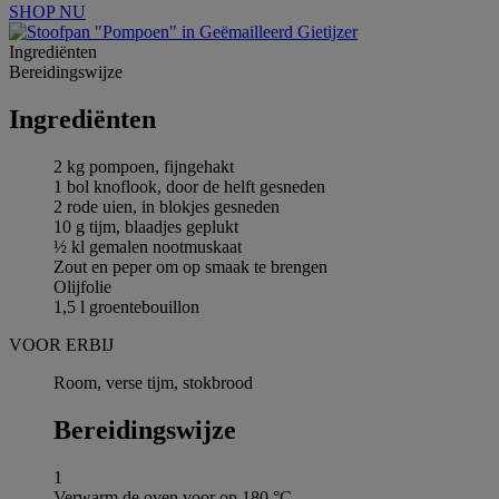
SHOP NU
Ingrediёnten
Bereidingswijze
Ingrediёnten
2 kg pompoen, fijngehakt
1 bol knoflook, door de helft gesneden
2 rode uien, in blokjes gesneden
10 g tijm, blaadjes geplukt
½ kl gemalen nootmuskaat
Zout en peper om op smaak te brengen
Olijfolie
1,5 l groentebouillon
VOOR ERBIJ
Room, verse tijm, stokbrood
Bereidingswijze
1
Verwarm de oven voor op 180 °C.