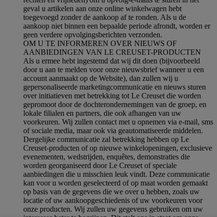
geval u artikelen aan onze online winkelwagen hebt
toegevoegd zonder de aankoop af te ronden. Als u de
aankoop niet binnen een bepaalde periode afrondt, worden er
geen verdere opvolgingsberichten verzonden.
OM U TE INFORMEREN OVER NIEUWS OF
AANBIEDINGEN VAN LE CREUSET-PRODUCTEN
Als u ermee hebt ingestemd dat wij dit doen (bijvoorbeeld
door u aan te melden voor onze nieuwsbrief wanneer u een
account aanmaakt op de Website), dan zullen wij u
gepersonaliseerde marketingcommunicatie en nieuws sturen
over initiatieven met betrekking tot Le Creuset die worden
gepromoot door de dochterondernemingen van de groep, en
lokale filialen en partners, die ook afhangen van uw
voorkeuren. Wij zullen contact met u opnemen via e-mail, sms
of sociale media, maar ook via geautomatiseerde middelen.
Dergelijke communicatie zal betrekking hebben op Le
Creuset-producten of op nieuwe winkelopeningen, exclusieve
evenementen, wedstrijden, enquêtes, demonstraties die
worden georganiseerd door Le Creuset of speciale
aanbiedingen die u misschien leuk vindt. Deze communicatie
kan voor u worden geselecteerd of op maat worden gemaakt
op basis van de gegevens die we over u hebben, zoals uw
locatie of uw aankoopgeschiedenis of uw voorkeuren voor
onze producten. Wij zullen uw gegevens gebruiken om uw