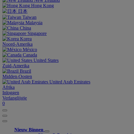
New Zealand
Hong Kong
日本
Taiwan
Malaysia
China
Singapore
Korea
Noord-Amerika
México
Canada
United States
Zuid-Amerika
Brazil
Midden-Oosten
United Arab Emirates
Afrika
Inloggen
Verlanglijstje
0
Nieuw Binnen