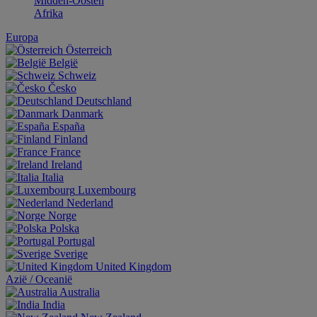
Midden-Oosten
Afrika
Europa
Österreich
België
Schweiz
Česko
Deutschland
Danmark
España
Finland
France
Ireland
Italia
Luxembourg
Nederland
Norge
Polska
Portugal
Sverige
United Kingdom
Aziё / Oceaniё
Australia
India