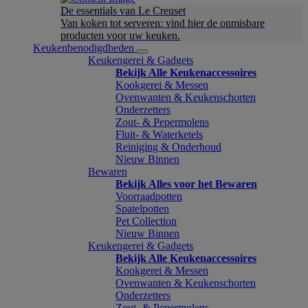
De essentials van Le Creuset
Van koken tot serveren: vind hier de onmisbare
producten voor uw keuken.
Keukenbenodigdheden
Keukengerei & Gadgets
Bekijk Alle Keukenaccessoires
Kookgerei & Messen
Ovenwanten & Keukenschorten
Onderzetters
Zout- & Pepermolens
Fluit- & Waterketels
Reiniging & Onderhoud
Nieuw Binnen
Bewaren
Bekijk Alles voor het Bewaren
Voorraadpotten
Spatelpotten
Pet Collection
Nieuw Binnen
Keukengerei & Gadgets
Bekijk Alle Keukenaccessoires
Kookgerei & Messen
Ovenwanten & Keukenschorten
Onderzetters
Zout- & Pepermolens