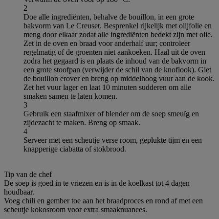
2
Doe alle ingrediënten, behalve de bouillon, in een grote
bakvorm van Le Creuset. Besprenkel rijkelijk met olijfolie en
meng door elkaar zodat alle ingrediënten bedekt zijn met olie.
Zet in de oven en braad voor anderhalf uur; controleer
regelmatig of de groenten niet aankoeken. Haal uit de oven
zodra het gegaard is en plaats de inhoud van de bakvorm in
een grote stoofpan (verwijder de schil van de knoflook). Giet
de bouillon erover en breng op middelhoog vuur aan de kook.
Zet het vuur lager en laat 10 minuten sudderen om alle
smaken samen te laten komen.
3
Gebruik een staafmixer of blender om de soep smeuïg en
zijdezacht te maken. Breng op smaak.
4
Serveer met een scheutje verse room, geplukte tijm en een
knapperige ciabatta of stokbrood.
Tip van de chef
De soep is goed in te vriezen en is in de koelkast tot 4 dagen
houdbaar.
Voeg chili en gember toe aan het braadproces en rond af met een
scheutje kokosroom voor extra smaaknuances.