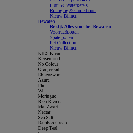
Fluit- & Waterketels
Reiniging & Onderhoud
Nieuw Binnen
Bewaren
Bekijk Alles voor het Bewaren
Voorraadpotten
Spatelpotten
Pet Collection
Nieuw Binnen
KIES Kleur
Kersenrood
No Colour
Oranjerood
Ebbenzwart
Azure
Flint
Wit
Meringue
Bleu Riviera
Mat Zwart
Nectar
Sea Salt
Bamboo Green
Deep Teal