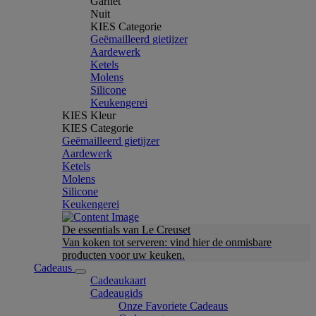
Garnet
Nuit
KIES Categorie
Geëmailleerd gietijzer
Aardewerk
Ketels
Molens
Silicone
Keukengerei
KIES Kleur
KIES Categorie
Geëmailleerd gietijzer
Aardewerk
Ketels
Molens
Silicone
Keukengerei
De essentials van Le Creuset
Van koken tot serveren: vind hier de onmisbare
producten voor uw keuken.
Cadeaus
Cadeaukaart
Cadeaugids
Onze Favoriete Cadeaus