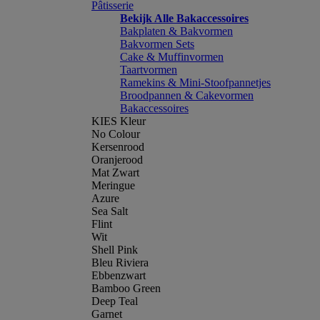
Pâtisserie
Bekijk Alle Bakaccessoires
Bakplaten & Bakvormen
Bakvormen Sets
Cake & Muffinvormen
Taartvormen
Ramekins & Mini-Stoofpannetjes
Broodpannen & Cakevormen
Bakaccessoires
KIES Kleur
No Colour
Kersenrood
Oranjerood
Mat Zwart
Meringue
Azure
Sea Salt
Flint
Wit
Shell Pink
Bleu Riviera
Ebbenzwart
Bamboo Green
Deep Teal
Garnet