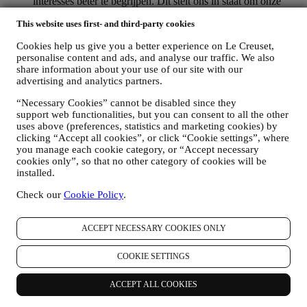
interesses beter te begrijpen. Dit stelt ons in staat om onze
communicatie te personaliseren om deze relevanter en
This website uses first- and third-party cookies
interessanter te maken. Er zullen geen andere gevolgen zijn.
Wij verzamelen ook statistieken over het openen van e-mail
Cookies help us give you a better experience on Le Creuset,
en klikgedrag met behulp van de in de sector gangbare
personalise content and ads, and analyse our traffic. We also
technologieën om ons te helpen onze nieuwsbrieven te
share information about your use of our site with our
volgen. Deze verwerking is gebaseerd op uw toestemming
advertising and analytics partners.
om gepersonaliseerde marketingcommunicatie van ons te
ontvangen. De keuze om aan te melden kan worden
“Necessary Cookies” cannot be disabled since they
uitgeoefend op de plaatsen waar persoonsgegevens worden
support web functionalities, but you can consent to all the other
verzameld door het juiste selectievakje aan te vinken of, als u
uses above (preferences, statistics and marketing cookies) by
een Le Creuset-account heeft, via het Mijn account-gedeelte
clicking “Accept all cookies”, or click “Cookie settings”, where
van de Website.
Afmelden
: U kunt het ontvangen van onze
you manage each cookie category, or “Accept necessary
cookies only”, so that no other category of cookies will be
marketingcommunicatie of updates te allen tijde kosteloos
installed.
stopzetten via de methoden die bij de communicatie worden
weergegeven (om u bijvoorbeeld af te melden voor de
Check our
Cookie Policy
.
nieuwsbrief kunt u klikken op de afmeldlink onderaan elke e-
mail). Als u een Le Creuset account hebt, kunt u eenvoudig
uw marketingvoorkeuren beheren. Als u onze
ACCEPT NECESSARY COOKIES ONLY
marketingactiviteiten wilt stopzetten, kunt u in ieder geval een
e-mail sturen naar
privacy@lecreuset.com
. Wij zullen uw
COOKIE SETTINGS
afmelding zo spoedig mogelijk verwerken, maar in sommige
gevallen kunt u nog enkele berichten ontvangen totdat de
afmelding volledig is verwerkt.
ACCEPT ALL COOKIES
Weet dat wij uw contactgegevens en andere