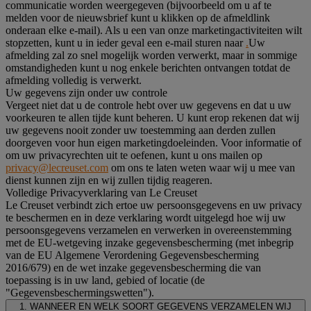
communicatie worden weergegeven (bijvoorbeeld om u af te
melden voor de nieuwsbrief kunt u klikken op de afmeldlink
onderaan elke e-mail). Als u een van onze marketingactiviteiten wilt
stopzetten, kunt u in ieder geval een e-mail sturen naar
.
Uw
afmelding zal zo snel mogelijk worden verwerkt, maar in sommige
omstandigheden kunt u nog enkele berichten ontvangen totdat de
afmelding volledig is verwerkt.
Uw gegevens zijn onder uw controle
Vergeet niet dat u de controle hebt over uw gegevens en dat u uw
voorkeuren te allen tijde kunt beheren. U kunt erop rekenen dat wij
uw gegevens nooit zonder uw toestemming aan derden zullen
doorgeven voor hun eigen marketingdoeleinden. Voor informatie of
om uw privacyrechten uit te oefenen, kunt u ons mailen op
privacy@lecreuset.com
om ons te laten weten waar wij u mee van
dienst kunnen zijn en wij zullen tijdig reageren.
Volledige Privacyverklaring van Le Creuset
Le Creuset verbindt zich ertoe uw persoonsgegevens en uw privacy
te beschermen en in deze verklaring wordt uitgelegd hoe wij uw
persoonsgegevens verzamelen en verwerken in overeenstemming
met de EU-wetgeving inzake gegevensbescherming (met inbegrip
van de EU Algemene Verordening Gegevensbescherming
2016/679) en de wet inzake gegevensbescherming die van
toepassing is in uw land, gebied of locatie (de
"Gegevensbeschermingswetten").
1. WANNEER EN WELK SOORT GEGEVENS VERZAMELEN WIJ