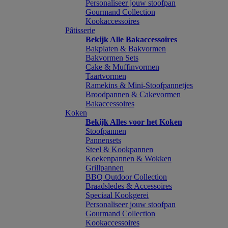
Personaliseer jouw stoofpan
Gourmand Collection
Kookaccessoires
Pâtisserie
Bekijk Alle Bakaccessoires
Bakplaten & Bakvormen
Bakvormen Sets
Cake & Muffinvormen
Taartvormen
Ramekins & Mini-Stoofpannetjes
Broodpannen & Cakevormen
Bakaccessoires
Koken
Bekijk Alles voor het Koken
Stoofpannen
Pannensets
Steel & Kookpannen
Koekenpannen & Wokken
Grillpannen
BBQ Outdoor Collection
Braadsledes & Accessoires
Speciaal Kookgerei
Personaliseer jouw stoofpan
Gourmand Collection
Kookaccessoires