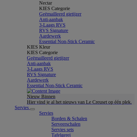
Nectar
KIES Categorie
Geëmailleerd gietijzer
Anti-aanbak
3-Laags RVS
RVS Signature
Aardewerk
Essential Non-Stick Ceramic
KIES Kleur
KIES Categorie
Geëmailleerd gietijzer
Anti-aanbak
3-Laags RVS
RVS Signature
Aardewerk
Essential Non-Stick Ceramic
Nieuw Binnen
Hier vind je al het nieuws van Le Creuset op één plek.
Servies
Servies
Borden & Schalen
Serveerschalen
Servies sets
Tafelgerei