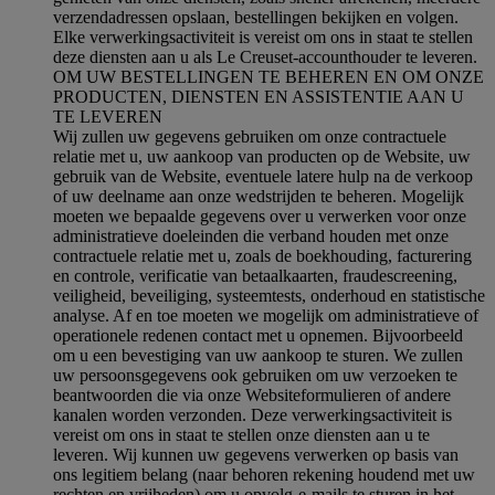
verzendadressen opslaan, bestellingen bekijken en volgen.
Elke verwerkingsactiviteit is vereist om ons in staat te stellen
deze diensten aan u als Le Creuset-accounthouder te leveren.
OM UW BESTELLINGEN TE BEHEREN EN OM ONZE
PRODUCTEN, DIENSTEN EN ASSISTENTIE AAN U
TE LEVEREN
Wij zullen uw gegevens gebruiken om onze contractuele
relatie met u, uw aankoop van producten op de Website, uw
gebruik van de Website, eventuele latere hulp na de verkoop
of uw deelname aan onze wedstrijden te beheren. Mogelijk
moeten we bepaalde gegevens over u verwerken voor onze
administratieve doeleinden die verband houden met onze
contractuele relatie met u, zoals de boekhouding, facturering
en controle, verificatie van betaalkaarten, fraudescreening,
veiligheid, beveiliging, systeemtests, onderhoud en statistische
analyse. Af en toe moeten we mogelijk om administratieve of
operationele redenen contact met u opnemen. Bijvoorbeeld
om u een bevestiging van uw aankoop te sturen. We zullen
uw persoonsgegevens ook gebruiken om uw verzoeken te
beantwoorden die via onze Websiteformulieren of andere
kanalen worden verzonden. Deze verwerkingsactiviteit is
vereist om ons in staat te stellen onze diensten aan u te
leveren. Wij kunnen uw gegevens verwerken op basis van
ons legitiem belang (naar behoren rekening houdend met uw
rechten en vrijheden) om u opvolg-e-mails te sturen in het