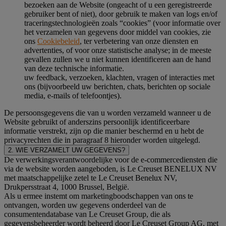
bezoeken aan de Website (ongeacht of u een geregistreerde
gebruiker bent of niet), door gebruik te maken van logs en/of
traceringstechnologieën zoals “cookies” (voor informatie over
het verzamelen van gegevens door middel van cookies, zie
ons
Cookiebeleid
, ter verbetering van onze diensten en
advertenties, of voor onze statistische analyse; in de meeste
gevallen zullen we u niet kunnen identificeren aan de hand
van deze technische informatie.
uw feedback, verzoeken, klachten, vragen of interacties met
ons (bijvoorbeeld uw berichten, chats, berichten op sociale
media, e-mails of telefoontjes).
De persoonsgegevens die van u worden verzameld wanneer u de
Website gebruikt of anderszins persoonlijk identificeerbare
informatie verstrekt, zijn op die manier beschermd en u hebt de
privacyrechten die in paragraaf 8 hieronder worden uitgelegd.
2. WIE VERZAMELT UW GEGEVENS?
De verwerkingsverantwoordelijke voor de e-commercediensten die
via de website worden aangeboden, is Le Creuset BENELUX NV
met maatschappelijke zetel te Le Creuset Benelux NV,
Drukpersstraat 4, 1000 Brussel, België.
Als u ermee instemt om marketingboodschappen van ons te
ontvangen, worden uw gegevens onderdeel van de
consumentendatabase van Le Creuset Group, die als
gegevensbeheerder wordt beheerd door Le Creuset Group AG, met