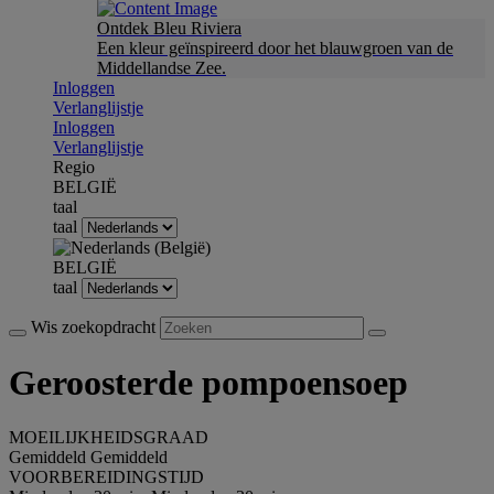
Ontdek Bleu Riviera
Een kleur geïnspireerd door het blauwgroen van de
Middellandse Zee.
Inloggen
Verlanglijstje
Inloggen
Verlanglijstje
Regio
BELGIË
taal
taal
BELGIË
taal
Wis zoekopdracht
Geroosterde pompoensoep
MOEILIJKHEIDSGRAAD
Gemiddeld
Gemiddeld
VOORBEREIDINGSTIJD