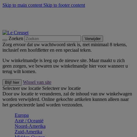
Skip to main content
Skip to footer content
Zomerse buitenmomenten met de BBQ Outdoor Collectie &
Thyme -
Shop Nu
De essentials van Le Creuset -
Ontdek Nu
Nieuwsbrieven: Registreer en bespaar 10%! -
Schrijf je nu in
Zoeken
Verwijder
Zorg ervoor dat uw wachtwoord sterk is, met minimaal 8 tekens,
inclusief een hoofdletter en een speciaal teken.
Uw winkelmandje is leeg op de nieuwe site. Maar maakt u zich
geen zorgen, we bewaren uw winkelmandje hier voor wanneer u
terug wilt komen.
Wissel van site
Blijf hier
Selecteer uw locatie
Selecteer uw locatie
Door uw locatie te veranderen, zal de inhoud van uw winkelwagen
worden verwijderd. Online gekochte artikelen kunnen alleen naar
het geselecteerde land worden verzonden.
Europa
Aziё / Oceaniё
Noord-Amerika
Zuid-Amerika