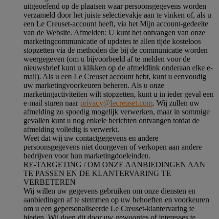
uitgeoefend op de plaatsen waar persoonsgegevens worden
verzameld door het juiste selectievakje aan te vinken of, als u
een Le Creuset-account heeft, via het Mijn account-gedeelte
van de Website.
Afmelden
: U kunt het ontvangen van onze
marketingcommunicatie of updates te allen tijde kosteloos
stopzetten via de methoden die bij de communicatie worden
weergegeven (om u bijvoorbeeld af te melden voor de
nieuwsbrief kunt u klikken op de afmeldlink onderaan elke e-
mail). Als u een Le Creuset account hebt, kunt u eenvoudig
uw marketingvoorkeuren beheren. Als u onze
marketingactiviteiten wilt stopzetten, kunt u in ieder geval een
e-mail sturen naar
privacy@lecreuset.com
. Wij zullen uw
afmelding zo spoedig mogelijk verwerken, maar in sommige
gevallen kunt u nog enkele berichten ontvangen totdat de
afmelding volledig is verwerkt.
Weet dat wij uw contactgegevens en andere
persoonsgegevens niet doorgeven of verkopen aan andere
bedrijven voor hun marketingdoeleinden.
RE-TARGETING / OM ONZE AANBIEDINGEN AAN
TE PASSEN EN DE KLANTERVARING TE
VERBETEREN
Wij willen uw gegevens gebruiken om onze diensten en
aanbiedingen af te stemmen op uw behoeften en voorkeuren
om u een gepersonaliseerde Le Creuset-klantervaring te
bieden. Wij doen dit door uw gewoontes of interesses te