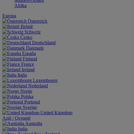
Midden-Oosten
Afrika
Europa
Österreich
België
Schweiz
Česko
Deutschland
Danmark
España
Finland
France
Ireland
Italia
Luxembourg
Nederland
Norge
Polska
Portugal
Sverige
United Kingdom
Aziё / Oceaniё
Australia
India