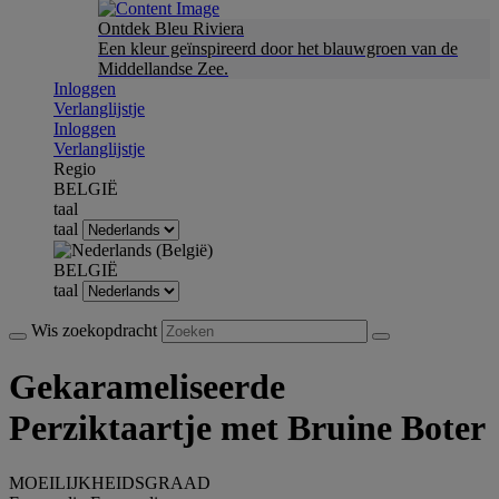
Ontdek Bleu Riviera
Een kleur geïnspireerd door het blauwgroen van de
Middellandse Zee.
Inloggen
Verlanglijstje
Inloggen
Verlanglijstje
Regio
BELGIË
taal
taal
BELGIË
taal
Wis zoekopdracht
Gekarameliseerde
Perziktaartje met Bruine Boter
MOEILIJKHEIDSGRAAD