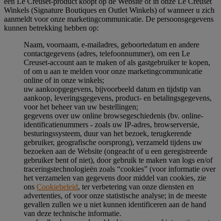
een Le Creuset-product koopt op de Website of in onze Le Creuset
Winkels (Signature Boutiques en Outlet Winkels) of wanneer u zich
aanmeldt voor onze marketingcommunicatie. De persoonsgegevens
kunnen betrekking hebben op:
Naam, voornaam, e-mailadres, geboortedatum en andere
contactgegevens (adres, telefoonnummer), om een Le
Creuset-account aan te maken of als gastgebruiker te kopen,
of om u aan te melden voor onze marketingcommunicatie
online of in onze winkels;
uw aankoopgegevens, bijvoorbeeld datum en tijdstip van
aankoop, leveringsgegevens, product- en betalingsgegevens,
voor het beheer van uw bestellingen;
gegevens over uw online browsegeschiedenis (bv. online-
identificatienummers - zoals uw IP-adres, browserversie,
besturingssysteem, duur van het bezoek, terugkerende
gebruiker, geografische oorsprong), verzameld tijdens uw
bezoeken aan de Website (ongeacht of u een geregistreerde
gebruiker bent of niet), door gebruik te maken van logs en/of
traceringstechnologieën zoals “cookies” (voor informatie over
het verzamelen van gegevens door middel van cookies, zie
ons
Cookiebeleid
, ter verbetering van onze diensten en
advertenties, of voor onze statistische analyse; in de meeste
gevallen zullen we u niet kunnen identificeren aan de hand
van deze technische informatie.