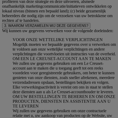
profiteren van deze strategie en deze uitvoeren, alsmede
onafhankelijk marketingcommunicatie/initiatieven ontwikkelen op
lokaal niveau (binnen een bepaald land); (c) beide gezamenlijk
beheerders die nodig zijn om de verzoeken van uw betrokkene om
rechten af te handelen.
3. WAAROM VERZAMELEN WIJ DEZE GEGEVENS?
Wij kunnen uw gegevens verwerken voor de volgende doeleinden:
VOOR ONZE WETTELIJKE VERPLICHTINGEN
Mogelijk moeten we bepaalde gegevens over u verwerken om
te voldoen aan onze wettelijke verplichtingen en andere
verplichtingen die voortvloeien uit instructies van de overheid.
OM EEN LE CREUSET-ACCOUNT AAN TE MAKEN
We zullen uw gegevens gebruiken om een Le Creuset-
account aan te maken die u toegang geeft tot een reeks
voordelen voor geregistreerde gebruikers, om beter te kunnen
genieten van onze diensten, zoals sneller afrekenen, meerdere
verzendadressen opslaan, bestellingen bekijken en volgen.
Elke verwerkingsactiviteit is vereist om ons in staat te stellen
deze diensten aan u als Le Creuset-accounthouder te leveren.
OM UW BESTELLINGEN TE BEHEREN EN OM ONZE
PRODUCTEN, DIENSTEN EN ASSISTENTIE AAN U
TE LEVEREN
Wij zullen uw gegevens gebruiken om onze contractuele
relatie met u, uw aankoop van producten op de Website, uw