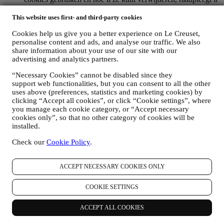
ons
Cookiebeleid
,
PRODUCT REVIEW
This website uses first- and third-party cookies
Als u een van onze producten hebt gekocht, kunnen wij u een
Cookies help us give you a better experience on Le Creuset,
e-mail sturen met de vraag om uw producten te beoordelen.
personalise content and ads, and analyse our traffic. We also
Wij zijn geïnteresseerd in productbeoordelingen van onze
share information about your use of our site with our
klanten (als zij dergelijke informatie willen verstrekken) om
advertising and analytics partners.
onze producten en diensten voortdurend te verbeteren. Aan
het einde van het aankoopproces kunnen wij u ook uitnodigen
“Necessary Cookies” cannot be disabled since they
om uw productbeoordeling te schrijven. De beoordeling is
support web functionalities, but you can consent to all the other
niet verplicht, en u bent vrij om deze al dan niet in te dienen.
uses above (preferences, statistics and marketing cookies) by
WHATSAPP FOR BUSINESS
clicking “Accept all cookies”, or click “Cookie settings”, where
Sommige van onze fysieke winkels gebruiken WhatsApp for
you manage each cookie category, or “Accept necessary
Business met klanten die daarom vragen, alleen om
cookies only”, so that no other category of cookies will be
ondersteuning te bieden en informatie over onze producten te
installed.
sturen. Dit kanaal is niet gericht op de verkoop van onze
Check our
Cookie Policy
.
producten. Er worden geen creditcardgegevens of andere
gevoelige informatie gevraagd via WhatsApp. U kunt meer te
weten komen over de voorwaarden en garanties van
ACCEPT NECESSARY COOKIES ONLY
WhatsApp voor de internationale overdracht van uw
gegevens op https://www.whatsapp.com/legal/privacy-policy-
COOKIE SETTINGS
eea. U kunt uw rechten inzake gegevensbescherming
uitoefenen, waaronder het herroepen/uitschrijven en het
wissen van de gegevens, door contact op te nemen met uw
ACCEPT ALL COOKIES
winkel of via
.
Het bewaren van gegevens door WhatsApp