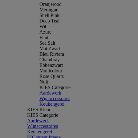
Oranjerood
Meringue
Shell Pink
Deep Teal
Wit
Azure
Flint
Sea Salt
Mat Zwart
Bleu Riviera
Chambray
Ebbenzwart
Multicolour
Rose Quartz
Nuit
KIES Categorie
Aardewerk
Wijnaccessoires
Keukengerei
KIES Kleur
KIES Categorie
Aardewerk
Wijnaccessoires
Keukengerei