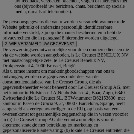
uw feedback, verzoeken, klachten, vragen of interacties met
ons (bijvoorbeeld uw berichten, chats, berichten op sociale
media, e-mails of telefoontjes).
De persoonsgegevens die van u worden verzameld wanneer u de
Website gebruikt of anderszins persoonlijk identificeerbare
informatie verstrekt, zijn op die manier beschermd en u hebt de
privacyrechten die in paragraaf 8 hieronder worden uitgelegd.
2. WIE VERZAMELT UW GEGEVENS?
De verwerkingsverantwoordelijke voor de e-commercediensten die
via de website worden aangeboden, is Le Creuset BENELUX NV
met maatschappelijke zetel te Le Creuset Benelux NV,
Drukpersstraat 4, 1000 Brussel, België.
Als u ermee instemt om marketingboodschappen van ons te
ontvangen, worden uw gegevens onderdeel van de
consumentendatabase van Le Creuset Group, die als
gegevensbeheerder wordt beheerd door Le Creuset Group AG, met
het kantoor in Hofstrasse 1A,Neuhofstrasse 4 , Baar, Zugo, 6340
Zwitserland (die Le Creuset SL, BTW-nummer B62153630, met
kantoor in Paseo de Gracia 9, 2º, 08007 Barcelona, Spanje, heeft
aangesteld als vertegenwoordiger in de EU), op basis van een
overeenkomst tot gezamenlijke zeggenschap die in wezen voorziet
in (a) Le Creuset Group AG die verantwoordelijk is voor de
algemene strategie met betrekking tot marketing en
gepersonaliseerde klantervaring; (b) lokale Le Creuset-entiteiten die