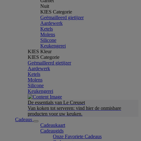
Garnet
Nuit
KIES Categorie
Geëmailleerd gietijzer
Aardewerk
Ketels
Molens
Silicone
Keukengerei
KIES Kleur
KIES Categorie
Geëmailleerd gietijzer
Aardewerk
Ketels
Molens
Silicone
Keukengerei
De essentials van Le Creuset
Van koken tot serveren: vind hier de onmisbare
producten voor uw keuken.
Cadeaus
Cadeaukaart
Cadeaugids
Onze Favoriete Cadeaus