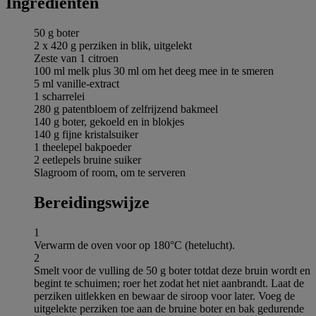
Ingrediёnten
50 g boter
2 x 420 g perziken in blik, uitgelekt
Zeste van 1 citroen
100 ml melk plus 30 ml om het deeg mee in te smeren
5 ml vanille-extract
1 scharrelei
280 g patentbloem of zelfrijzend bakmeel
140 g boter, gekoeld en in blokjes
140 g fijne kristalsuiker
1 theelepel bakpoeder
2 eetlepels bruine suiker
Slagroom of room, om te serveren
Bereidingswijze
1
Verwarm de oven voor op 180°C (hetelucht).
2
Smelt voor de vulling de 50 g boter totdat deze bruin wordt en
begint te schuimen; roer het zodat het niet aanbrandt. Laat de
perziken uitlekken en bewaar de siroop voor later. Voeg de
uitgelekte perziken toe aan de bruine boter en bak gedurende