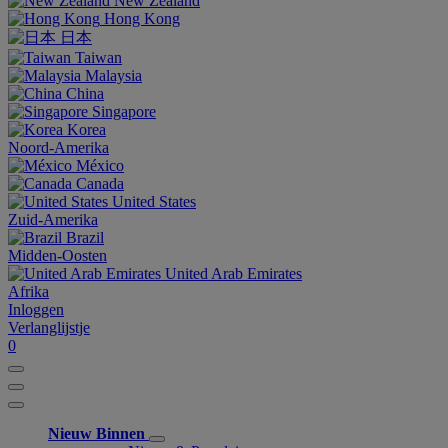
New Zealand
Hong Kong
日本
Taiwan
Malaysia
China
Singapore
Korea
Noord-Amerika
México
Canada
United States
Zuid-Amerika
Brazil
Midden-Oosten
United Arab Emirates
Afrika
Inloggen
Verlanglijstje
0
Nieuw Binnen