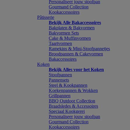
Personaliseer jouw stoofpan
Gourmand Collection
Kookaccessoires
Pâtisserie
Bekijk Alle Bakaccessoires
Bakplaten & Bakvormen
Bakvormen Sets
Cake & Muffinvormen
Taartvormen
Ramekins & Mini-Stoofpannetjes
Broodpannen & Cakevormen
Bakaccessoires
Koken
Bekijk Alles voor het Koken
Stoofpannen
Pannensets
Steel & Kookpannen
Koekenpannen & Wokken
Grillpannen
BBQ Outdoor Collection
Braadsledes & Accessoires
Speciaal Kookgerei
Personaliseer jouw stoofpan
Gourmand Collection
Kookaccessoires