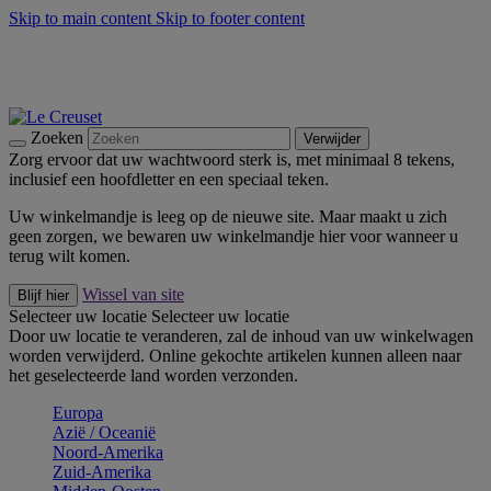
Skip to main content
Skip to footer content
Zomerse buitenmomenten met de BBQ Outdoor Collectie &
Thyme -
Shop Nu
De essentials van Le Creuset -
Ontdek Nu
Nieuwsbrieven: Registreer en bespaar 10%! -
Schrijf je nu in
Zoeken
Verwijder
Zorg ervoor dat uw wachtwoord sterk is, met minimaal 8 tekens,
inclusief een hoofdletter en een speciaal teken.
Uw winkelmandje is leeg op de nieuwe site. Maar maakt u zich
geen zorgen, we bewaren uw winkelmandje hier voor wanneer u
terug wilt komen.
Wissel van site
Blijf hier
Selecteer uw locatie
Selecteer uw locatie
Door uw locatie te veranderen, zal de inhoud van uw winkelwagen
worden verwijderd. Online gekochte artikelen kunnen alleen naar
het geselecteerde land worden verzonden.
Europa
Aziё / Oceaniё
Noord-Amerika
Zuid-Amerika