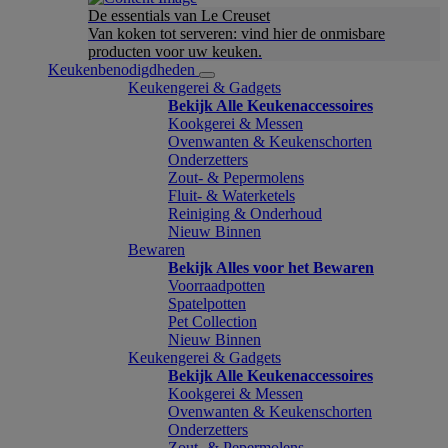
De essentials van Le Creuset
Van koken tot serveren: vind hier de onmisbare
producten voor uw keuken.
Keukenbenodigdheden
Keukengerei & Gadgets
Bekijk Alle Keukenaccessoires
Kookgerei & Messen
Ovenwanten & Keukenschorten
Onderzetters
Zout- & Pepermolens
Fluit- & Waterketels
Reiniging & Onderhoud
Nieuw Binnen
Bewaren
Bekijk Alles voor het Bewaren
Voorraadpotten
Spatelpotten
Pet Collection
Nieuw Binnen
Keukengerei & Gadgets
Bekijk Alle Keukenaccessoires
Kookgerei & Messen
Ovenwanten & Keukenschorten
Onderzetters
Zout- & Pepermolens