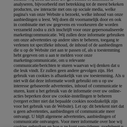
analyseren, bijvoorbeeld met betrekking tot de meest bekeken
producten, uw interactie met ons op sociale media, welke
pagina's van onze Website u bezoekt, welke inhoud van onze
aanbiedingen u leest. Wij doen dit voornamelijk door en ook
in combinatie met uw gegevens en voorkeuren die worden
verzameld zodra u zich inschrijft voor onze gepersonaliseerde
marketingcommunicatie. Wij zullen deze informatie gebruiken
om onze advertenties op andere sites te beheren, toegang te
verlenen tot specifieke inhoud, de inhoud of de aanbiedingen
die u op de Website ziet aan te passen of, als u toestemming
hebt gegeven om u aan te melden voor onze
marketingcommunicatie, om u relevante
communicatie/berichten te sturen waarvan wij denken dat u
die leuk vindt. Er zullen geen andere gevolgen zijn. Het
gebruik van cookies is afhankelijk van uw toestemming. Als u
niet wilt dat deze informatie wordt gebruikt om u op uw
interesse gebaseerde advertenties, inhoud of communicatie te
sturen, kunt u het gebruik van de informatie over uw online-
acties beperken door uw cookie-instellingen te beheren
(vergeet echter niet dat bepaalde cookies noodzakelijk zijn
voor het gebruik van de Website). Let op: dit betekent niet dat
u geen advertenties, aanbiedingen of communicatie meer
ontvangt. U blijft algemene advertenties, aanbiedingen of
communicatie ontvangen. Voor meer informatie over hoe wij
cookies gebruiken en hoe u ze kunt verwijderen, raadpleegt u