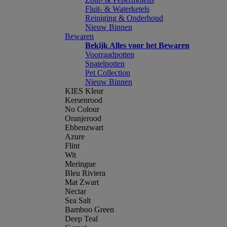
Fluit- & Waterketels
Reiniging & Onderhoud
Nieuw Binnen
Bewaren
Bekijk Alles voor het Bewaren
Voorraadpotten
Spatelpotten
Pet Collection
Nieuw Binnen
KIES Kleur
Kersenrood
No Colour
Oranjerood
Ebbenzwart
Azure
Flint
Wit
Meringue
Bleu Riviera
Mat Zwart
Nectar
Sea Salt
Bamboo Green
Deep Teal