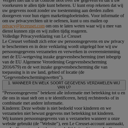
Vergeet niet dat u de controle hebt over uw gegevens en dat u uw
voorkeuren te allen tijde kunt beheren. U kunt erop rekenen dat wij
uw gegevens nooit zonder uw toestemming aan derden zullen
doorgeven voor hun eigen marketingdoeleinden. Voor informatie of
om uw privacyrechten uit te oefenen, kunt u ons mailen op
privacy@lecreuset.com
om ons te laten weten waar wij u mee van
dienst kunnen zijn en wij zullen tijdig reageren.
Volledige Privacyverklaring van Le Creuset
Le Creuset verbindt zich ertoe uw persoonsgegevens en uw privacy
te beschermen en in deze verklaring wordt uitgelegd hoe wij uw
persoonsgegevens verzamelen en verwerken in overeenstemming
met de EU-wetgeving inzake gegevensbescherming (met inbegrip
van de EU Algemene Verordening Gegevensbescherming
2016/679) en de wet inzake gegevensbescherming die van
toepassing is in uw land, gebied of locatie (de
"Gegevensbeschermingswetten").
1. WANNEER EN WELK SOORT GEGEVENS VERZAMELEN WIJ
VAN U?
“Persoonsgegevens” betekent alle informatie met betrekking tot u en
die ons in staat stelt om u te identificeren, hetzij rechtstreeks of in
combinatie met andere informatie.
Kinderen: Deze website is niet bedoeld voor kinderen en we
verzamelen niet bewust gegevens met betrekking tot kinderen.
Wij kunnen persoonsgegevens van u verzamelen wanneer u onze
website gebruikt (de "Website"), een Le Creuset-account aanmaakt,