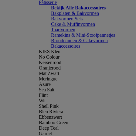
Pâtisserie
Bekijk Alle Bakaccessoires
Bakplaten & Bakvormen
Bakvormen Sets
Cake & Muffinvormen
Taartvormen
Ramekins & Mini-Stoofpannetjes
Broodpannen & Cakevormen
Bakaccessoires
KIES Kleur
No Colour
Kersenrood
Oranjerood
Mat Zwart
Meringue
Azure
Sea Salt
Flint
Wit
Shell Pink
Bleu Riviera
Ebbenzwart
Bamboo Green
Deep Teal
Garnet