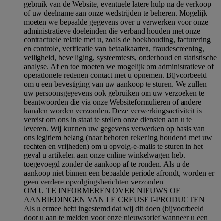
gebruik van de Website, eventuele latere hulp na de verkoop
of uw deelname aan onze wedstrijden te beheren. Mogelijk
moeten we bepaalde gegevens over u verwerken voor onze
administratieve doeleinden die verband houden met onze
contractuele relatie met u, zoals de boekhouding, facturering
en controle, verificatie van betaalkaarten, fraudescreening,
veiligheid, beveiliging, systeemtests, onderhoud en statistische
analyse. Af en toe moeten we mogelijk om administratieve of
operationele redenen contact met u opnemen. Bijvoorbeeld
om u een bevestiging van uw aankoop te sturen. We zullen
uw persoonsgegevens ook gebruiken om uw verzoeken te
beantwoorden die via onze Websiteformulieren of andere
kanalen worden verzonden. Deze verwerkingsactiviteit is
vereist om ons in staat te stellen onze diensten aan u te
leveren. Wij kunnen uw gegevens verwerken op basis van
ons legitiem belang (naar behoren rekening houdend met uw
rechten en vrijheden) om u opvolg-e-mails te sturen in het
geval u artikelen aan onze online winkelwagen hebt
toegevoegd zonder de aankoop af te ronden. Als u de
aankoop niet binnen een bepaalde periode afrondt, worden er
geen verdere opvolgingsberichten verzonden.
OM U TE INFORMEREN OVER NIEUWS OF
AANBIEDINGEN VAN LE CREUSET-PRODUCTEN
Als u ermee hebt ingestemd dat wij dit doen (bijvoorbeeld
door u aan te melden voor onze nieuwsbrief wanneer u een