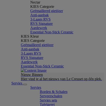
Nectar
KIES Categorie
Geëmailleerd gietijzer
Anti-aanbak
3-Laags RVS
RVS Signature
Aardewerk
Essential Non-Stick Ceramic
KIES Kleur
KIES Categorie
Geëmailleerd gietijzer
Anti-aanbak
3-Laags RVS
RVS Signature
Aardewerk
Essential Non-Stick Ceramic
Nieuw Binnen
Hier vind je al het nieuws van Le Creuset op één plek.
Servies
Servies
Borden & Schalen
Serveerschalen
Servies sets
Tafelgerei