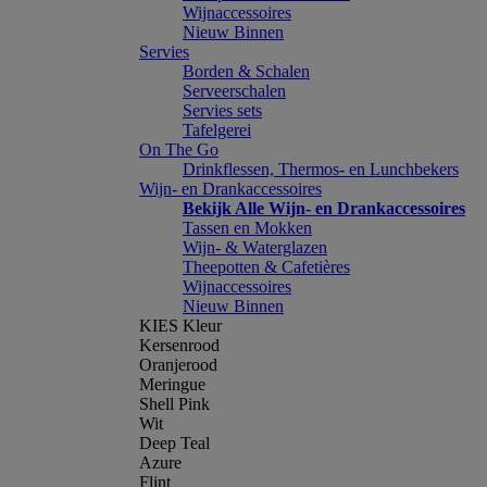
Wijnaccessoires
Nieuw Binnen
Servies
Borden & Schalen
Serveerschalen
Servies sets
Tafelgerei
On The Go
Drinkflessen, Thermos- en Lunchbekers
Wijn- en Drankaccessoires
Bekijk Alle Wijn- en Drankaccessoires
Tassen en Mokken
Wijn- & Waterglazen
Theepotten & Cafetières
Wijnaccessoires
Nieuw Binnen
KIES Kleur
Kersenrood
Oranjerood
Meringue
Shell Pink
Wit
Deep Teal
Azure
Flint