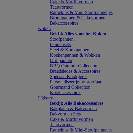
Cake & Muffinvormen
Taartvormen
Ramekins & Mini-Stoofpannetjes
Broodpannen & Cakevormen
Bakaccessoires
Koken
Bekijk Alles voor het Koken
Stoofpannen
Pannensets
Steel & Kookpannen
Koekenpannen & Wokken
Grillpannen
BBQ Outdoor Collection
Braadsledes & Accessoires
Speciaal Kookgerei
Personaliseer jouw stoofpan
Gourmand Collection
Kookaccessoires
Pâtisserie
Bekijk Alle Bakaccessoires
Bakplaten & Bakvormen
Bakvormen Sets
Cake & Muffinvormen
Taartvormen
Ramekins & Mini-Stoofpannetjes