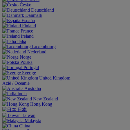
Česko
Deutschland
Danmark
España
Finland
France
Ireland
Italia
Luxembourg
Nederland
Norge
Polska
Portugal
Sverige
United Kingdom
Aziё / Oceaniё
Australia
India
New Zealand
Hong Kong
日本
Taiwan
Malaysia
China