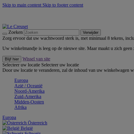
Skip to main content
Skip to footer content
Zomerse buitenmomenten met de BBQ Outdoor Collectie & Thy
De essentials van Le Creuset -
Ontdek Nu
Nieuwsbrieven: Registreer en bespaar 10%! -
Schrijf je nu in
Zoeken
Verwijder
Zorg ervoor dat uw wachtwoord sterk is, met minimaal 8 tekens, inclus
Uw winkelmandje is leeg op de nieuwe site. Maar maakt u zich geen
Wissel van site
Blijf hier
Selecteer uw locatie
Selecteer uw locatie
Door uw locatie te veranderen, zal de inhoud van uw winkelwagen wo
Europa
Aziё / Oceaniё
Noord-Amerika
Zuid-Amerika
Midden-Oosten
Afrika
Europa
Österreich
België
Schweiz