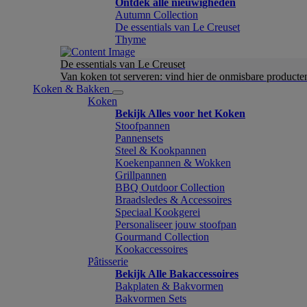
Ontdek alle nieuwigheden
Autumn Collection
De essentials van Le Creuset
Thyme
De essentials van Le Creuset
Van koken tot serveren: vind hier de onmisbare product
Koken & Bakken
Koken
Bekijk Alles voor het Koken
Stoofpannen
Pannensets
Steel & Kookpannen
Koekenpannen & Wokken
Grillpannen
BBQ Outdoor Collection
Braadsledes & Accessoires
Speciaal Kookgerei
Personaliseer jouw stoofpan
Gourmand Collection
Kookaccessoires
Pâtisserie
Bekijk Alle Bakaccessoires
Bakplaten & Bakvormen
Bakvormen Sets