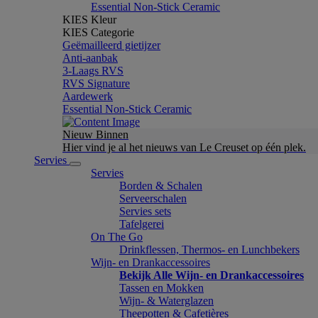
Essential Non-Stick Ceramic
KIES Kleur
KIES Categorie
Geëmailleerd gietijzer
Anti-aanbak
3-Laags RVS
RVS Signature
Aardewerk
Essential Non-Stick Ceramic
Nieuw Binnen
Hier vind je al het nieuws van Le Creuset op één plek.
Servies
Servies
Borden & Schalen
Serveerschalen
Servies sets
Tafelgerei
On The Go
Drinkflessen, Thermos- en Lunchbekers
Wijn- en Drankaccessoires
Bekijk Alle Wijn- en Drankaccessoires
Tassen en Mokken
Wijn- & Waterglazen
Theepotten & Cafetières