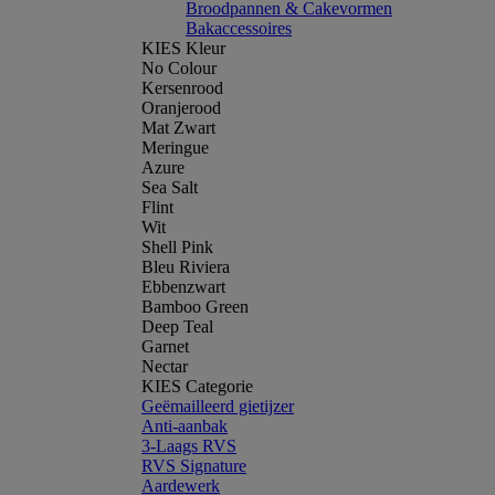
Broodpannen & Cakevormen
Bakaccessoires
KIES Kleur
No Colour
Kersenrood
Oranjerood
Mat Zwart
Meringue
Azure
Sea Salt
Flint
Wit
Shell Pink
Bleu Riviera
Ebbenzwart
Bamboo Green
Deep Teal
Garnet
Nectar
KIES Categorie
Geëmailleerd gietijzer
Anti-aanbak
3-Laags RVS
RVS Signature
Aardewerk