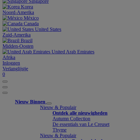
Singapore
Korea
Noord-Amerika
México
Canada
United States
Zuid-Amerika
Brazil
Midden-Oosten
United Arab Emirates
Afrika
Inloggen
Verlanglijstje
0
Nieuw Binnen
Nieuw & Populair
Ontdek alle nieuwigheden
Autumn Collection
De essentials van Le Creuset
Thyme
Nieuw & Populair