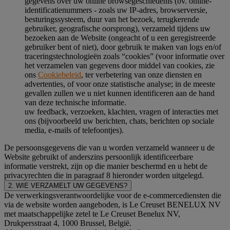
gegevens over uw online browsegeschiedenis (bv. online-
identificatienummers - zoals uw IP-adres, browserversie,
besturingssysteem, duur van het bezoek, terugkerende
gebruiker, geografische oorsprong), verzameld tijdens uw
bezoeken aan de Website (ongeacht of u een geregistreerde
gebruiker bent of niet), door gebruik te maken van logs en/of
traceringstechnologieën zoals “cookies” (voor informatie over
het verzamelen van gegevens door middel van cookies, zie
ons
Cookiebeleid
, ter verbetering van onze diensten en
advertenties, of voor onze statistische analyse; in de meeste
gevallen zullen we u niet kunnen identificeren aan de hand
van deze technische informatie.
uw feedback, verzoeken, klachten, vragen of interacties met
ons (bijvoorbeeld uw berichten, chats, berichten op sociale
media, e-mails of telefoontjes).
De persoonsgegevens die van u worden verzameld wanneer u de
Website gebruikt of anderszins persoonlijk identificeerbare
informatie verstrekt, zijn op die manier beschermd en u hebt de
privacyrechten die in paragraaf 8 hieronder worden uitgelegd.
2. WIE VERZAMELT UW GEGEVENS?
De verwerkingsverantwoordelijke voor de e-commercediensten die
via de website worden aangeboden, is Le Creuset BENELUX NV
met maatschappelijke zetel te Le Creuset Benelux NV,
Drukpersstraat 4, 1000 Brussel, België.