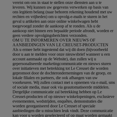
vereist om ons in staat te stellen onze diensten aan u te
leveren. Wij kunnen uw gegevens verwerken op basis van
ons legitiem belang (naar behoren rekening houdend met uw
rechten en vrijheden) om u opvolg-e-mails te sturen in het
geval u artikelen aan onze online winkelwagen hebt
toegevoegd zonder de aankoop af te ronden. Als u de
aankoop niet binnen een bepaalde periode afrondt, worden er
geen verdere opvolgingsberichten verzonden.
OM U TE INFORMEREN OVER NIEUWS OF
AANBIEDINGEN VAN LE CREUSET-PRODUCTEN
Als u ermee hebt ingestemd dat wij dit doen (bijvoorbeeld
door u aan te melden voor onze nieuwsbrief wanneer u een
account aanmaakt op de Website), dan zullen wij u
gepersonaliseerde marketingcommunicatie en nieuws sturen
over initiatieven met betrekking tot Le Creuset die worden
gepromoot door de dochterondernemingen van de groep, en
lokale filialen en partners, die ook afhangen van uw
voorkeuren. Wij zullen contact met u opnemen via e-mail, sms
of sociale media, maar ook via geautomatiseerde middelen.
Dergelijke communicatie zal betrekking hebben op Le
Creuset-producten of op nieuwe winkelopeningen, exclusieve
evenementen, wedstrijden, enquêtes, demonstraties die
worden georganiseerd door Le Creuset of speciale
aanbiedingen die u misschien leuk vindt. Deze communicatie
kan voor u worden geselecteerd of op maat worden gemaakt