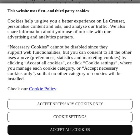
gevallen kunt u nog enkele berichten ontvangen totdat de
afmelding volledig is verwerkt.
This website uses first- and third-party cookies
Weet dat wij uw contactgegevens en andere
Cookies help us give you a better experience on Le Creuset,
persoonsgegevens niet doorgeven of verkopen aan andere
personalise content and ads, and analyse our traffic. We also
bedrijven voor hun marketingdoeleinden.
share information about your use of our site with our
RE-TARGETING / OM ONZE AANBIEDINGEN AAN
advertising and analytics partners.
TE PASSEN EN DE KLANTERVARING TE
VERBETEREN
“Necessary Cookies” cannot be disabled since they
Wij willen uw gegevens gebruiken om onze diensten en
support web functionalities, but you can consent to all the other
aanbiedingen af te stemmen op uw behoeften en voorkeuren
uses above (preferences, statistics and marketing cookies) by
om u een gepersonaliseerde Le Creuset-klantervaring te
clicking “Accept all cookies”, or click “Cookie settings”, where
bieden. Wij doen dit door uw gewoontes of interesses te
you manage each cookie category, or “Accept necessary
analyseren, bijvoorbeeld met betrekking tot de meest bekeken
cookies only”, so that no other category of cookies will be
producten, uw interactie met ons op sociale media, welke
installed.
pagina's van onze Website u bezoekt, welke inhoud van onze
aanbiedingen u leest. Wij doen dit voornamelijk door en ook
Check our
Cookie Policy
.
in combinatie met uw gegevens en voorkeuren die worden
verzameld zodra u zich inschrijft voor onze gepersonaliseerde
ACCEPT NECESSARY COOKIES ONLY
marketingcommunicatie. Wij zullen deze informatie gebruiken
om onze advertenties op andere sites te beheren, toegang te
verlenen tot specifieke inhoud, de inhoud of de aanbiedingen
COOKIE SETTINGS
die u op de Website ziet aan te passen of, als u toestemming
hebt gegeven om u aan te melden voor onze
ACCEPT ALL COOKIES
marketingcommunicatie, om u relevante
communicatie/berichten te sturen waarvan wij denken dat u