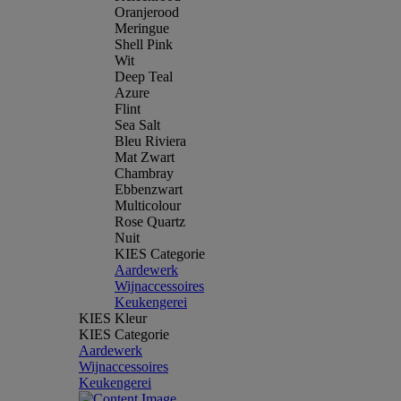
Oranjerood
Meringue
Shell Pink
Wit
Deep Teal
Azure
Flint
Sea Salt
Bleu Riviera
Mat Zwart
Chambray
Ebbenzwart
Multicolour
Rose Quartz
Nuit
KIES Categorie
Aardewerk
Wijnaccessoires
Keukengerei
KIES Kleur
KIES Categorie
Aardewerk
Wijnaccessoires
Keukengerei