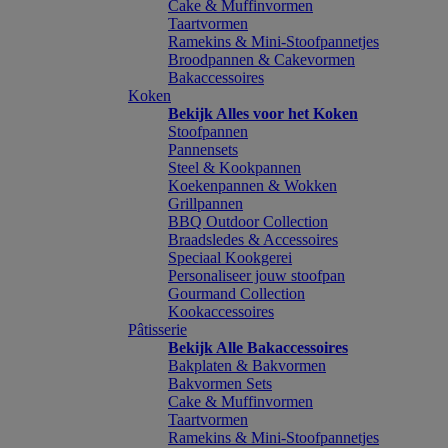
Cake & Muffinvormen
Taartvormen
Ramekins & Mini-Stoofpannetjes
Broodpannen & Cakevormen
Bakaccessoires
Koken
Bekijk Alles voor het Koken
Stoofpannen
Pannensets
Steel & Kookpannen
Koekenpannen & Wokken
Grillpannen
BBQ Outdoor Collection
Braadsledes & Accessoires
Speciaal Kookgerei
Personaliseer jouw stoofpan
Gourmand Collection
Kookaccessoires
Pâtisserie
Bekijk Alle Bakaccessoires
Bakplaten & Bakvormen
Bakvormen Sets
Cake & Muffinvormen
Taartvormen
Ramekins & Mini-Stoofpannetjes