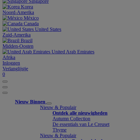
Singapore
Korea
Noord-Amerika
México
Canada
United States
Zuid-Amerika
Brazil
Midden-Oosten
United Arab Emirates
Afrika
Inloggen
Verlanglijstje
0
Nieuw Binnen
Nieuw & Populair
Ontdek alle nieuwigheden
Autumn Collection
De essentials van Le Creuset
Thyme
Nieuw & Populair