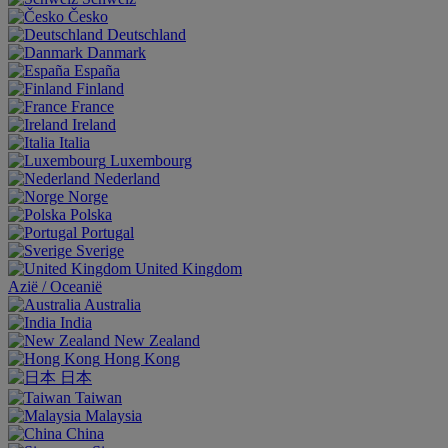
Česko
Deutschland
Danmark
España
Finland
France
Ireland
Italia
Luxembourg
Nederland
Norge
Polska
Portugal
Sverige
United Kingdom
Aziё / Oceaniё
Australia
India
New Zealand
Hong Kong
日本
Taiwan
Malaysia
China