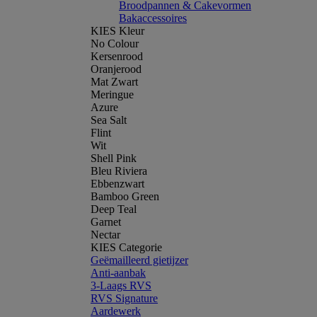
Broodpannen & Cakevormen
Bakaccessoires
KIES Kleur
No Colour
Kersenrood
Oranjerood
Mat Zwart
Meringue
Azure
Sea Salt
Flint
Wit
Shell Pink
Bleu Riviera
Ebbenzwart
Bamboo Green
Deep Teal
Garnet
Nectar
KIES Categorie
Geëmailleerd gietijzer
Anti-aanbak
3-Laags RVS
RVS Signature
Aardewerk