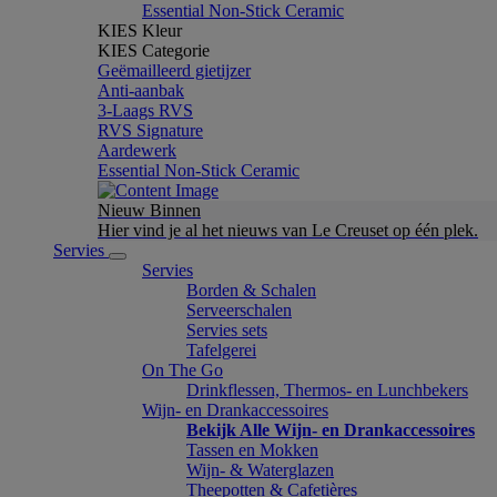
Essential Non-Stick Ceramic
KIES Kleur
KIES Categorie
Geëmailleerd gietijzer
Anti-aanbak
3-Laags RVS
RVS Signature
Aardewerk
Essential Non-Stick Ceramic
Nieuw Binnen
Hier vind je al het nieuws van Le Creuset op één plek.
Servies
Servies
Borden & Schalen
Serveerschalen
Servies sets
Tafelgerei
On The Go
Drinkflessen, Thermos- en Lunchbekers
Wijn- en Drankaccessoires
Bekijk Alle Wijn- en Drankaccessoires
Tassen en Mokken
Wijn- & Waterglazen
Theepotten & Cafetières