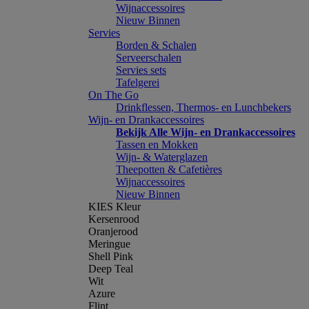
Wijnaccessoires
Nieuw Binnen
Servies
Borden & Schalen
Serveerschalen
Servies sets
Tafelgerei
On The Go
Drinkflessen, Thermos- en Lunchbekers
Wijn- en Drankaccessoires
Bekijk Alle Wijn- en Drankaccessoires
Tassen en Mokken
Wijn- & Waterglazen
Theepotten & Cafetières
Wijnaccessoires
Nieuw Binnen
KIES Kleur
Kersenrood
Oranjerood
Meringue
Shell Pink
Deep Teal
Wit
Azure
Flint