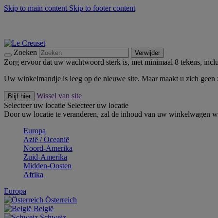
Skip to main content
Skip to footer content
Zomerse buitenmomenten met de BBQ Outdoor Collectie & Thy
De essentials van Le Creuset -
Ontdek Nu
Nieuwsbrieven: Registreer en bespaar 10%! -
Schrijf je nu in
Zoeken
Verwijder
Zorg ervoor dat uw wachtwoord sterk is, met minimaal 8 tekens, inclus
Uw winkelmandje is leeg op de nieuwe site. Maar maakt u zich geen
Wissel van site
Blijf hier
Selecteer uw locatie
Selecteer uw locatie
Door uw locatie te veranderen, zal de inhoud van uw winkelwagen wo
Europa
Aziё / Oceaniё
Noord-Amerika
Zuid-Amerika
Midden-Oosten
Afrika
Europa
Österreich
België
Schweiz