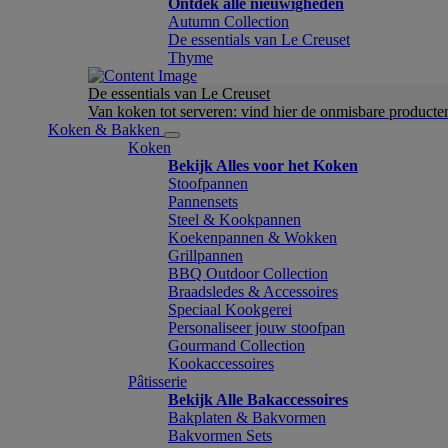
Ontdek alle nieuwigheden
Autumn Collection
De essentials van Le Creuset
Thyme
De essentials van Le Creuset
Van koken tot serveren: vind hier de onmisbare product
Koken & Bakken
Koken
Bekijk Alles voor het Koken
Stoofpannen
Pannensets
Steel & Kookpannen
Koekenpannen & Wokken
Grillpannen
BBQ Outdoor Collection
Braadsledes & Accessoires
Speciaal Kookgerei
Personaliseer jouw stoofpan
Gourmand Collection
Kookaccessoires
Pâtisserie
Bekijk Alle Bakaccessoires
Bakplaten & Bakvormen
Bakvormen Sets