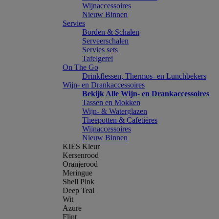
Wijnaccessoires
Nieuw Binnen
Servies
Borden & Schalen
Serveerschalen
Servies sets
Tafelgerei
On The Go
Drinkflessen, Thermos- en Lunchbekers
Wijn- en Drankaccessoires
Bekijk Alle Wijn- en Drankaccessoires
Tassen en Mokken
Wijn- & Waterglazen
Theepotten & Cafetières
Wijnaccessoires
Nieuw Binnen
KIES Kleur
Kersenrood
Oranjerood
Meringue
Shell Pink
Deep Teal
Wit
Azure
Flint