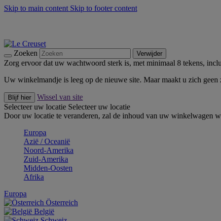
Skip to main content
Skip to footer content
Zomerse buitenmomenten met de BBQ Outdoor Collectie & Thy
De essentials van Le Creuset -
Ontdek Nu
Nieuwsbrieven: Registreer en bespaar 10%! -
Schrijf je nu in
Zoeken
Verwijder
Zorg ervoor dat uw wachtwoord sterk is, met minimaal 8 tekens, inclus
Uw winkelmandje is leeg op de nieuwe site. Maar maakt u zich geen
Wissel van site
Blijf hier
Selecteer uw locatie
Selecteer uw locatie
Door uw locatie te veranderen, zal de inhoud van uw winkelwagen wo
Europa
Aziё / Oceaniё
Noord-Amerika
Zuid-Amerika
Midden-Oosten
Afrika
Europa
Österreich
België
Schweiz