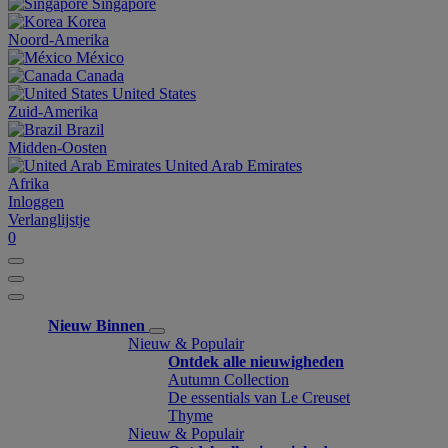
Singapore
Korea
Noord-Amerika
México
Canada
United States
Zuid-Amerika
Brazil
Midden-Oosten
United Arab Emirates
Afrika
Inloggen
Verlanglijstje
0
Nieuw Binnen
Nieuw & Populair
Ontdek alle nieuwigheden
Autumn Collection
De essentials van Le Creuset
Thyme
Nieuw & Populair