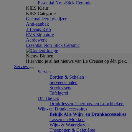
Essential Non-Stick Ceramic
KIES Kleur
KIES Categorie
Geëmailleerd gietijzer
Anti-aanbak
3-Laags RVS
RVS Signature
Aardewerk
Essential Non-Stick Ceramic
Nieuw Binnen
Hier vind je al het nieuws van Le Creuset op één plek.
Servies
Servies
Borden & Schalen
Serveerschalen
Servies sets
Tafelgerei
On The Go
Drinkflessen, Thermos- en Lunchbekers
Wijn- en Drankaccessoires
Bekijk Alle Wijn- en Drankaccessoires
Tassen en Mokken
Wijn- & Waterglazen
Theepotten & Cafetières