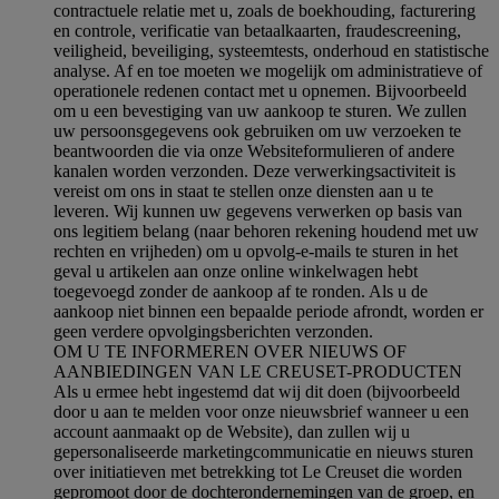
contractuele relatie met u, zoals de boekhouding, facturering
en controle, verificatie van betaalkaarten, fraudescreening,
veiligheid, beveiliging, systeemtests, onderhoud en statistische
analyse. Af en toe moeten we mogelijk om administratieve of
operationele redenen contact met u opnemen. Bijvoorbeeld
om u een bevestiging van uw aankoop te sturen. We zullen
uw persoonsgegevens ook gebruiken om uw verzoeken te
beantwoorden die via onze Websiteformulieren of andere
kanalen worden verzonden. Deze verwerkingsactiviteit is
vereist om ons in staat te stellen onze diensten aan u te
leveren. Wij kunnen uw gegevens verwerken op basis van
ons legitiem belang (naar behoren rekening houdend met uw
rechten en vrijheden) om u opvolg-e-mails te sturen in het
geval u artikelen aan onze online winkelwagen hebt
toegevoegd zonder de aankoop af te ronden. Als u de
aankoop niet binnen een bepaalde periode afrondt, worden er
geen verdere opvolgingsberichten verzonden.
OM U TE INFORMEREN OVER NIEUWS OF
AANBIEDINGEN VAN LE CREUSET-PRODUCTEN
Als u ermee hebt ingestemd dat wij dit doen (bijvoorbeeld
door u aan te melden voor onze nieuwsbrief wanneer u een
account aanmaakt op de Website), dan zullen wij u
gepersonaliseerde marketingcommunicatie en nieuws sturen
over initiatieven met betrekking tot Le Creuset die worden
gepromoot door de dochterondernemingen van de groep, en