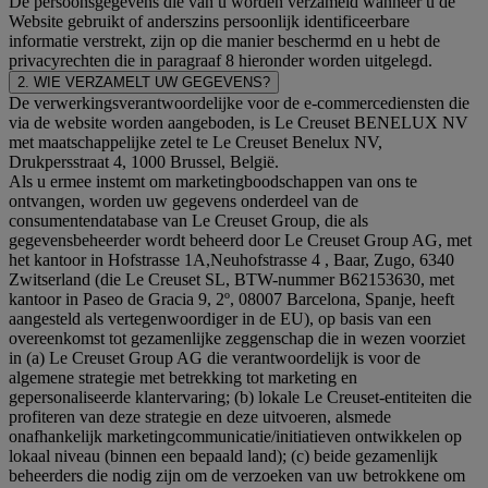
De persoonsgegevens die van u worden verzameld wanneer u de
Website gebruikt of anderszins persoonlijk identificeerbare
informatie verstrekt, zijn op die manier beschermd en u hebt de
privacyrechten die in paragraaf 8 hieronder worden uitgelegd.
2. WIE VERZAMELT UW GEGEVENS?
De verwerkingsverantwoordelijke voor de e-commercediensten die
via de website worden aangeboden, is Le Creuset BENELUX NV
met maatschappelijke zetel te Le Creuset Benelux NV,
Drukpersstraat 4, 1000 Brussel, België.
Als u ermee instemt om marketingboodschappen van ons te
ontvangen, worden uw gegevens onderdeel van de
consumentendatabase van Le Creuset Group, die als
gegevensbeheerder wordt beheerd door Le Creuset Group AG, met
het kantoor in Hofstrasse 1A,Neuhofstrasse 4 , Baar, Zugo, 6340
Zwitserland (die Le Creuset SL, BTW-nummer B62153630, met
kantoor in Paseo de Gracia 9, 2º, 08007 Barcelona, Spanje, heeft
aangesteld als vertegenwoordiger in de EU), op basis van een
overeenkomst tot gezamenlijke zeggenschap die in wezen voorziet
in (a) Le Creuset Group AG die verantwoordelijk is voor de
algemene strategie met betrekking tot marketing en
gepersonaliseerde klantervaring; (b) lokale Le Creuset-entiteiten die
profiteren van deze strategie en deze uitvoeren, alsmede
onafhankelijk marketingcommunicatie/initiatieven ontwikkelen op
lokaal niveau (binnen een bepaald land); (c) beide gezamenlijk
beheerders die nodig zijn om de verzoeken van uw betrokkene om