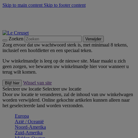
Skip to main content
Skip to footer content
Zomerse buitenmomenten met de BBQ Outdoor Collectie &
Thyme -
Shop Nu
De essentials van Le Creuset -
Ontdek Nu
Nieuwsbrieven: Registreer en bespaar 10%! -
Schrijf je nu in
Zoeken
Verwijder
Zorg ervoor dat uw wachtwoord sterk is, met minimaal 8 tekens,
inclusief een hoofdletter en een speciaal teken.
Uw winkelmandje is leeg op de nieuwe site. Maar maakt u zich
geen zorgen, we bewaren uw winkelmandje hier voor wanneer u
terug wilt komen.
Wissel van site
Blijf hier
Selecteer uw locatie
Selecteer uw locatie
Door uw locatie te veranderen, zal de inhoud van uw winkelwagen
worden verwijderd. Online gekochte artikelen kunnen alleen naar
het geselecteerde land worden verzonden.
Europa
Aziё / Oceaniё
Noord-Amerika
Zuid-Amerika