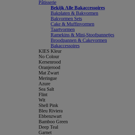
Pâtisserie
Bekijk Alle Bakaccessoires
Bakplaten & Bakvormen
Bakvormen Sets
Cake & Muffinvormen
Taartvormen
Ramekins & Mini-Stoofpannetjes
Broodpannen & Cakevormen
Bakaccessoires
KIES Kleur
No Colour
Kersenrood
Oranjerood
Mat Zwart
Meringue
Azure
Sea Salt
Flint
Wit
Shell Pink
Bleu Riviera
Ebbenzwart
Bamboo Green
Deep Teal
Garnet