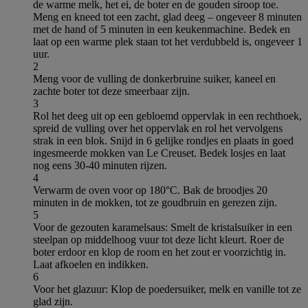
de warme melk, het ei, de boter en de gouden siroop toe.
Meng en kneed tot een zacht, glad deeg – ongeveer 8 minuten
met de hand of 5 minuten in een keukenmachine. Bedek en
laat op een warme plek staan tot het verdubbeld is, ongeveer 1
uur.
2
Meng voor de vulling de donkerbruine suiker, kaneel en
zachte boter tot deze smeerbaar zijn.
3
Rol het deeg uit op een gebloemd oppervlak in een rechthoek,
spreid de vulling over het oppervlak en rol het vervolgens
strak in een blok. Snijd in 6 gelijke rondjes en plaats in goed
ingesmeerde mokken van Le Creuset. Bedek losjes en laat
nog eens 30-40 minuten rijzen.
4
Verwarm de oven voor op 180°C. Bak de broodjes 20
minuten in de mokken, tot ze goudbruin en gerezen zijn.
5
Voor de gezouten karamelsaus: Smelt de kristalsuiker in een
steelpan op middelhoog vuur tot deze licht kleurt. Roer de
boter erdoor en klop de room en het zout er voorzichtig in.
Laat afkoelen en indikken.
6
Voor het glazuur: Klop de poedersuiker, melk en vanille tot ze
glad zijn.