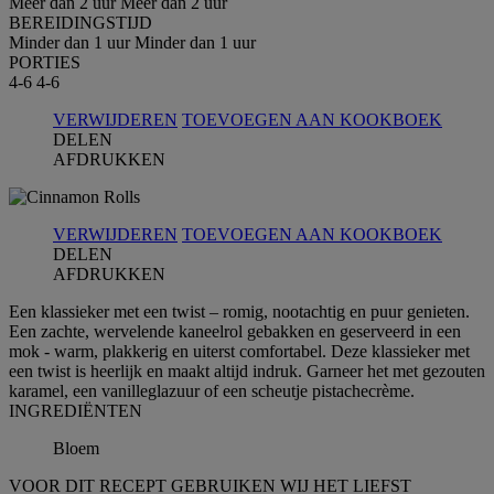
Meer dan 2 uur
Meer dan 2 uur
BEREIDINGSTIJD
Minder dan 1 uur
Minder dan 1 uur
PORTIES
4-6
4-6
VERWIJDEREN
TOEVOEGEN AAN KOOKBOEK
DELEN
AFDRUKKEN
VERWIJDEREN
TOEVOEGEN AAN KOOKBOEK
DELEN
AFDRUKKEN
Een klassieker met een twist – romig, nootachtig en puur genieten.
Een zachte, wervelende kaneelrol gebakken en geserveerd in een
mok - warm, plakkerig en uiterst comfortabel. Deze klassieker met
een twist is heerlijk en maakt altijd indruk. Garneer het met gezouten
karamel, een vanilleglazuur of een scheutje pistachecrème.
INGREDIЁNTEN
Bloem
VOOR DIT RECEPT GEBRUIKEN WIJ HET LIEFST