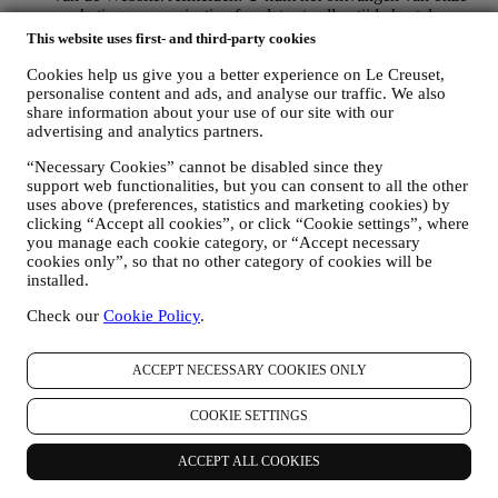
marketingcommunicatie of updates te allen tijde kosteloos
stopzetten via de methoden die bij de communicatie worden
This website uses first- and third-party cookies
weergegeven (om u bijvoorbeeld af te melden voor de
nieuwsbrief kunt u klikken op de afmeldlink onderaan elke e-
Cookies help us give you a better experience on Le Creuset,
personalise content and ads, and analyse our traffic. We also
mail). Als u een Le Creuset account hebt, kunt u eenvoudig
share information about your use of our site with our
uw marketingvoorkeuren beheren. Als u onze
advertising and analytics partners.
marketingactiviteiten wilt stopzetten, kunt u in ieder geval een
e-mail sturen naar
privacy@lecreuset.com
. Wij zullen uw
“Necessary Cookies” cannot be disabled since they
afmelding zo spoedig mogelijk verwerken, maar in sommige
support web functionalities, but you can consent to all the other
gevallen kunt u nog enkele berichten ontvangen totdat de
uses above (preferences, statistics and marketing cookies) by
afmelding volledig is verwerkt.
clicking “Accept all cookies”, or click “Cookie settings”, where
Weet dat wij uw contactgegevens en andere
you manage each cookie category, or “Accept necessary
persoonsgegevens niet doorgeven of verkopen aan andere
cookies only”, so that no other category of cookies will be
bedrijven voor hun marketingdoeleinden.
installed.
RE-TARGETING / OM ONZE AANBIEDINGEN AAN
TE PASSEN EN DE KLANTERVARING TE
Check our
Cookie Policy
.
VERBETEREN
Wij willen uw gegevens gebruiken om onze diensten en
ACCEPT NECESSARY COOKIES ONLY
aanbiedingen af te stemmen op uw behoeften en voorkeuren
om u een gepersonaliseerde Le Creuset-klantervaring te
bieden. Wij doen dit door uw gewoontes of interesses te
COOKIE SETTINGS
analyseren, bijvoorbeeld met betrekking tot de meest bekeken
producten, uw interactie met ons op sociale media, welke
ACCEPT ALL COOKIES
pagina's van onze Website u bezoekt, welke inhoud van onze
aanbiedingen u leest. Wij doen dit voornamelijk door en ook