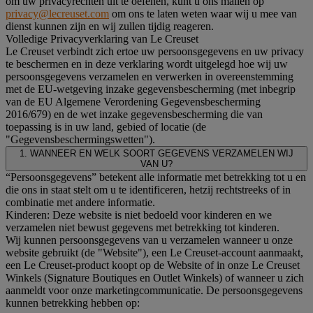
om uw privacyrechten uit te oefenen, kunt u ons mailen op
privacy@lecreuset.com
om ons te laten weten waar wij u mee van
dienst kunnen zijn en wij zullen tijdig reageren.
Volledige Privacyverklaring van Le Creuset
Le Creuset verbindt zich ertoe uw persoonsgegevens en uw privacy
te beschermen en in deze verklaring wordt uitgelegd hoe wij uw
persoonsgegevens verzamelen en verwerken in overeenstemming
met de EU-wetgeving inzake gegevensbescherming (met inbegrip
van de EU Algemene Verordening Gegevensbescherming
2016/679) en de wet inzake gegevensbescherming die van
toepassing is in uw land, gebied of locatie (de
"Gegevensbeschermingswetten").
1. WANNEER EN WELK SOORT GEGEVENS VERZAMELEN WIJ
VAN U?
“Persoonsgegevens” betekent alle informatie met betrekking tot u en
die ons in staat stelt om u te identificeren, hetzij rechtstreeks of in
combinatie met andere informatie.
Kinderen: Deze website is niet bedoeld voor kinderen en we
verzamelen niet bewust gegevens met betrekking tot kinderen.
Wij kunnen persoonsgegevens van u verzamelen wanneer u onze
website gebruikt (de "Website"), een Le Creuset-account aanmaakt,
een Le Creuset-product koopt op de Website of in onze Le Creuset
Winkels (Signature Boutiques en Outlet Winkels) of wanneer u zich
aanmeldt voor onze marketingcommunicatie. De persoonsgegevens
kunnen betrekking hebben op: