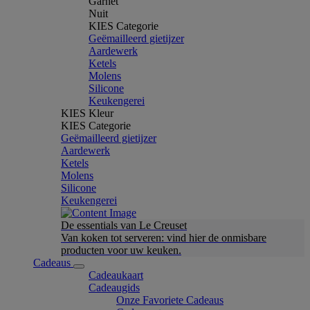
Garnet
Nuit
KIES Categorie
Geëmailleerd gietijzer
Aardewerk
Ketels
Molens
Silicone
Keukengerei
KIES Kleur
KIES Categorie
Geëmailleerd gietijzer
Aardewerk
Ketels
Molens
Silicone
Keukengerei
De essentials van Le Creuset
Van koken tot serveren: vind hier de onmisbare
producten voor uw keuken.
Cadeaus
Cadeaukaart
Cadeaugids
Onze Favoriete Cadeaus