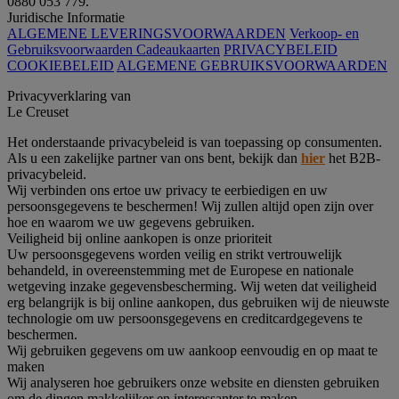
0880 053 779.
Juridische Informatie
ALGEMENE LEVERINGSVOORWAARDEN
Verkoop- en
Gebruiksvoorwaarden Cadeaukaarten
PRIVACYBELEID
COOKIEBELEID
ALGEMENE GEBRUIKSVOORWAARDEN
Privacyverklaring van
Le Creuset
Het onderstaande privacybeleid is van toepassing op consumenten.
Als u een zakelijke partner van ons bent, bekijk dan
hier
het B2B-
privacybeleid.
Wij verbinden ons ertoe uw privacy te eerbiedigen en uw
persoonsgegevens te beschermen! Wij zullen altijd open zijn over
hoe en waarom we uw gegevens gebruiken.
Veiligheid bij online aankopen is onze prioriteit
Uw persoonsgegevens worden veilig en strikt vertrouwelijk
behandeld, in overeenstemming met de Europese en nationale
wetgeving inzake gegevensbescherming. Wij weten dat veiligheid
erg belangrijk is bij online aankopen, dus gebruiken wij de nieuwste
technologie om uw persoonsgegevens en creditcardgegevens te
beschermen.
Wij gebruiken gegevens om uw aankoop eenvoudig en op maat te
maken
Wij analyseren hoe gebruikers onze website en diensten gebruiken
om de dingen makkelijker en interessanter te maken.