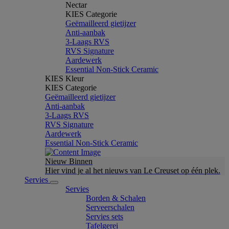
Nectar
KIES Categorie
Geëmailleerd gietijzer
Anti-aanbak
3-Laags RVS
RVS Signature
Aardewerk
Essential Non-Stick Ceramic
KIES Kleur
KIES Categorie
Geëmailleerd gietijzer
Anti-aanbak
3-Laags RVS
RVS Signature
Aardewerk
Essential Non-Stick Ceramic
Nieuw Binnen
Hier vind je al het nieuws van Le Creuset op één plek.
Servies
Servies
Borden & Schalen
Serveerschalen
Servies sets
Tafelgerei