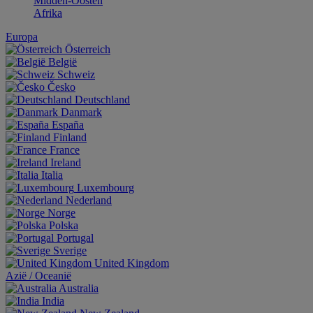
Midden-Oosten
Afrika
Europa
Österreich
België
Schweiz
Česko
Deutschland
Danmark
España
Finland
France
Ireland
Italia
Luxembourg
Nederland
Norge
Polska
Portugal
Sverige
United Kingdom
Aziё / Oceaniё
Australia
India