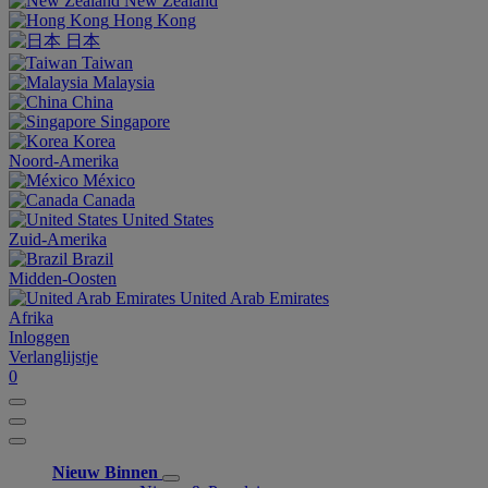
New Zealand
Hong Kong
日本
Taiwan
Malaysia
China
Singapore
Korea
Noord-Amerika
México
Canada
United States
Zuid-Amerika
Brazil
Midden-Oosten
United Arab Emirates
Afrika
Inloggen
Verlanglijstje
0
Nieuw Binnen