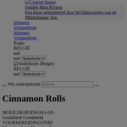
Ontdek Bleu Riviera
Een kleur geïnspireerd door het blauwgroen van de
Middellandse Zee.
Inloggen
Verlanglijstje
Inloggen
Verlanglijstje
Regio
BELGIË
taal
taal
BELGIË
taal
Wis zoekopdracht
Cinnamon Rolls
MOEILIJKHEIDSGRAAD
Gemiddeld
Gemiddeld
VOORBEREIDINGSTIJD