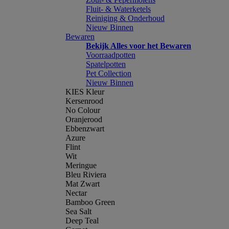
Fluit- & Waterketels
Reiniging & Onderhoud
Nieuw Binnen
Bewaren
Bekijk Alles voor het Bewaren
Voorraadpotten
Spatelpotten
Pet Collection
Nieuw Binnen
KIES Kleur
Kersenrood
No Colour
Oranjerood
Ebbenzwart
Azure
Flint
Wit
Meringue
Bleu Riviera
Mat Zwart
Nectar
Bamboo Green
Sea Salt
Deep Teal