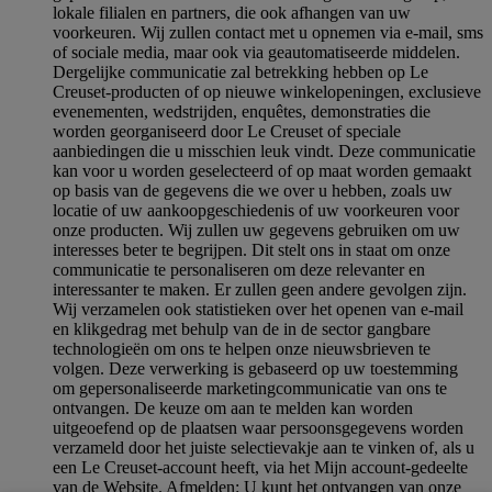
lokale filialen en partners, die ook afhangen van uw
voorkeuren. Wij zullen contact met u opnemen via e-mail, sms
of sociale media, maar ook via geautomatiseerde middelen.
Dergelijke communicatie zal betrekking hebben op Le
Creuset-producten of op nieuwe winkelopeningen, exclusieve
evenementen, wedstrijden, enquêtes, demonstraties die
worden georganiseerd door Le Creuset of speciale
aanbiedingen die u misschien leuk vindt. Deze communicatie
kan voor u worden geselecteerd of op maat worden gemaakt
op basis van de gegevens die we over u hebben, zoals uw
locatie of uw aankoopgeschiedenis of uw voorkeuren voor
onze producten. Wij zullen uw gegevens gebruiken om uw
interesses beter te begrijpen. Dit stelt ons in staat om onze
communicatie te personaliseren om deze relevanter en
interessanter te maken. Er zullen geen andere gevolgen zijn.
Wij verzamelen ook statistieken over het openen van e-mail
en klikgedrag met behulp van de in de sector gangbare
technologieën om ons te helpen onze nieuwsbrieven te
volgen. Deze verwerking is gebaseerd op uw toestemming
om gepersonaliseerde marketingcommunicatie van ons te
ontvangen. De keuze om aan te melden kan worden
uitgeoefend op de plaatsen waar persoonsgegevens worden
verzameld door het juiste selectievakje aan te vinken of, als u
een Le Creuset-account heeft, via het Mijn account-gedeelte
van de Website.
Afmelden
: U kunt het ontvangen van onze