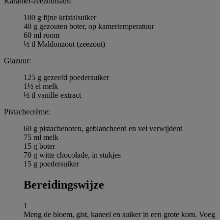
Karamel-zeezoutsaus:
100 g fijne kristalsuiker
40 g gezouten boter, op kamertemperatuur
60 ml room
½ tl Maldonzout (zeezout)
Glazuur:
125 g gezeefd poedersuiker
1½ el melk
½ tl vanille-extract
Pistachecrème:
60 g pistachenoten, geblancheerd en vel verwijderd
75 ml melk
15 g boter
70 g witte chocolade, in stukjes
15 g poedersuiker
Bereidingswijze
1
Meng de bloem, gist, kaneel en suiker in een grote kom. Voeg