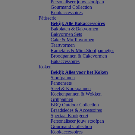
Personaliseer jouw stoofpan
Gourmand Collection
Kookaccessoires
Pâtisserie
Bekijk Alle Bakaccessoires
Bakplaten & Bakvormen
Bakvormen Sets
Cake & Muffinvormen
Taartvormen
Ramekins & Mini-Stoofpannetjes
Broodpannen & Cakevormen
Bakaccessoires
Koken
Bekijk Alles voor het Koken
Stoofpannen
Pannensets
Steel & Kookpannen
Koekenpannen & Wokken
Grillpannen
BBQ Outdoor Collection
Braadsledes & Accessoires
Speciaal Kookgerei
Personaliseer jouw stoofpan
Gourmand Collection
Kookaccessoires