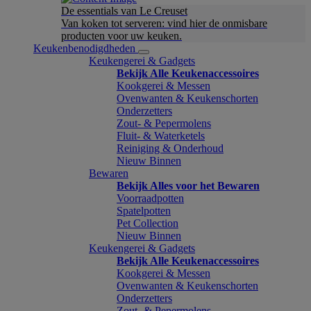
De essentials van Le Creuset
Van koken tot serveren: vind hier de onmisbare
producten voor uw keuken.
Keukenbenodigdheden
Keukengerei & Gadgets
Bekijk Alle Keukenaccessoires
Kookgerei & Messen
Ovenwanten & Keukenschorten
Onderzetters
Zout- & Pepermolens
Fluit- & Waterketels
Reiniging & Onderhoud
Nieuw Binnen
Bewaren
Bekijk Alles voor het Bewaren
Voorraadpotten
Spatelpotten
Pet Collection
Nieuw Binnen
Keukengerei & Gadgets
Bekijk Alle Keukenaccessoires
Kookgerei & Messen
Ovenwanten & Keukenschorten
Onderzetters
Zout- & Pepermolens