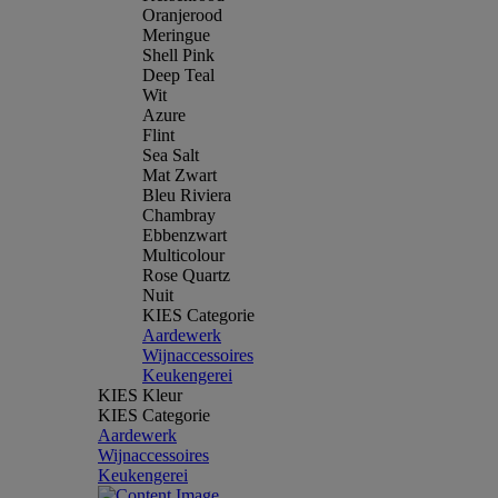
Oranjerood
Meringue
Shell Pink
Deep Teal
Wit
Azure
Flint
Sea Salt
Mat Zwart
Bleu Riviera
Chambray
Ebbenzwart
Multicolour
Rose Quartz
Nuit
KIES Categorie
Aardewerk
Wijnaccessoires
Keukengerei
KIES Kleur
KIES Categorie
Aardewerk
Wijnaccessoires
Keukengerei