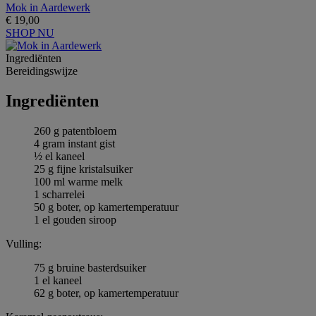
Mok in Aardewerk
€ 19,00
SHOP NU
Ingrediёnten
Bereidingswijze
Ingrediёnten
260 g patentbloem
4 gram instant gist
½ el kaneel
25 g fijne kristalsuiker
100 ml warme melk
1 scharrelei
50 g boter, op kamertemperatuur
1 el gouden siroop
Vulling:
75 g bruine basterdsuiker
1 el kaneel
62 g boter, op kamertemperatuur