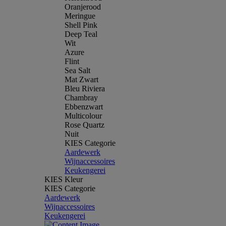
Oranjerood
Meringue
Shell Pink
Deep Teal
Wit
Azure
Flint
Sea Salt
Mat Zwart
Bleu Riviera
Chambray
Ebbenzwart
Multicolour
Rose Quartz
Nuit
KIES Categorie
Aardewerk
Wijnaccessoires
Keukengerei
KIES Kleur
KIES Categorie
Aardewerk
Wijnaccessoires
Keukengerei