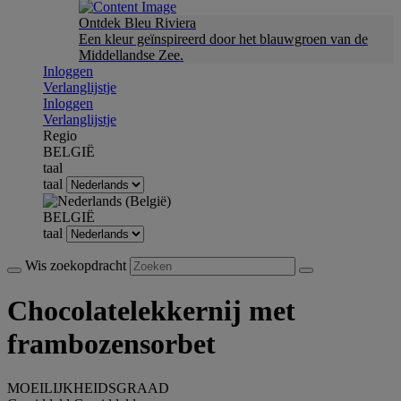
Ontdek Bleu Riviera
Een kleur geïnspireerd door het blauwgroen van de
Middellandse Zee.
Inloggen
Verlanglijstje
Inloggen
Verlanglijstje
Regio
BELGIË
taal
taal
BELGIË
taal
Wis zoekopdracht
Chocolatelekkernij met
frambozensorbet
MOEILIJKHEIDSGRAAD