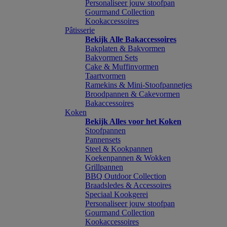
Personaliseer jouw stoofpan
Gourmand Collection
Kookaccessoires
Pâtisserie
Bekijk Alle Bakaccessoires
Bakplaten & Bakvormen
Bakvormen Sets
Cake & Muffinvormen
Taartvormen
Ramekins & Mini-Stoofpannetjes
Broodpannen & Cakevormen
Bakaccessoires
Koken
Bekijk Alles voor het Koken
Stoofpannen
Pannensets
Steel & Kookpannen
Koekenpannen & Wokken
Grillpannen
BBQ Outdoor Collection
Braadsledes & Accessoires
Speciaal Kookgerei
Personaliseer jouw stoofpan
Gourmand Collection
Kookaccessoires