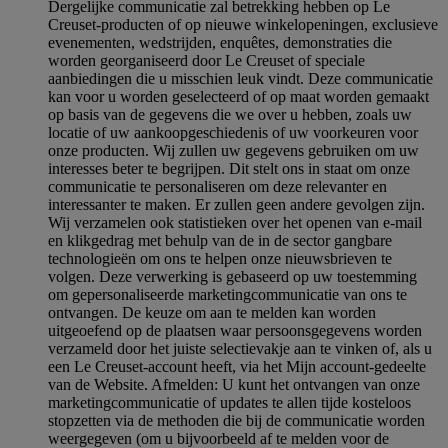
Dergelijke communicatie zal betrekking hebben op Le
Creuset-producten of op nieuwe winkelopeningen, exclusieve
evenementen, wedstrijden, enquêtes, demonstraties die
worden georganiseerd door Le Creuset of speciale
aanbiedingen die u misschien leuk vindt. Deze communicatie
kan voor u worden geselecteerd of op maat worden gemaakt
op basis van de gegevens die we over u hebben, zoals uw
locatie of uw aankoopgeschiedenis of uw voorkeuren voor
onze producten. Wij zullen uw gegevens gebruiken om uw
interesses beter te begrijpen. Dit stelt ons in staat om onze
communicatie te personaliseren om deze relevanter en
interessanter te maken. Er zullen geen andere gevolgen zijn.
Wij verzamelen ook statistieken over het openen van e-mail
en klikgedrag met behulp van de in de sector gangbare
technologieën om ons te helpen onze nieuwsbrieven te
volgen. Deze verwerking is gebaseerd op uw toestemming
om gepersonaliseerde marketingcommunicatie van ons te
ontvangen. De keuze om aan te melden kan worden
uitgeoefend op de plaatsen waar persoonsgegevens worden
verzameld door het juiste selectievakje aan te vinken of, als u
een Le Creuset-account heeft, via het Mijn account-gedeelte
van de Website.
Afmelden
: U kunt het ontvangen van onze
marketingcommunicatie of updates te allen tijde kosteloos
stopzetten via de methoden die bij de communicatie worden
weergegeven (om u bijvoorbeeld af te melden voor de