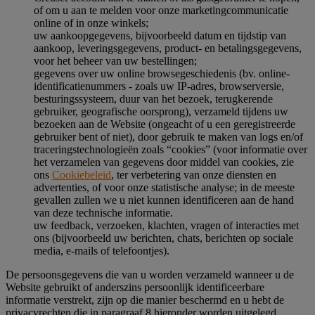
of om u aan te melden voor onze marketingcommunicatie
online of in onze winkels;
uw aankoopgegevens, bijvoorbeeld datum en tijdstip van
aankoop, leveringsgegevens, product- en betalingsgegevens,
voor het beheer van uw bestellingen;
gegevens over uw online browsegeschiedenis (bv. online-
identificatienummers - zoals uw IP-adres, browserversie,
besturingssysteem, duur van het bezoek, terugkerende
gebruiker, geografische oorsprong), verzameld tijdens uw
bezoeken aan de Website (ongeacht of u een geregistreerde
gebruiker bent of niet), door gebruik te maken van logs en/of
traceringstechnologieën zoals “cookies” (voor informatie over
het verzamelen van gegevens door middel van cookies, zie
ons
Cookiebeleid
, ter verbetering van onze diensten en
advertenties, of voor onze statistische analyse; in de meeste
gevallen zullen we u niet kunnen identificeren aan de hand
van deze technische informatie.
uw feedback, verzoeken, klachten, vragen of interacties met
ons (bijvoorbeeld uw berichten, chats, berichten op sociale
media, e-mails of telefoontjes).
De persoonsgegevens die van u worden verzameld wanneer u de
Website gebruikt of anderszins persoonlijk identificeerbare
informatie verstrekt, zijn op die manier beschermd en u hebt de
privacyrechten die in paragraaf 8 hieronder worden uitgelegd.