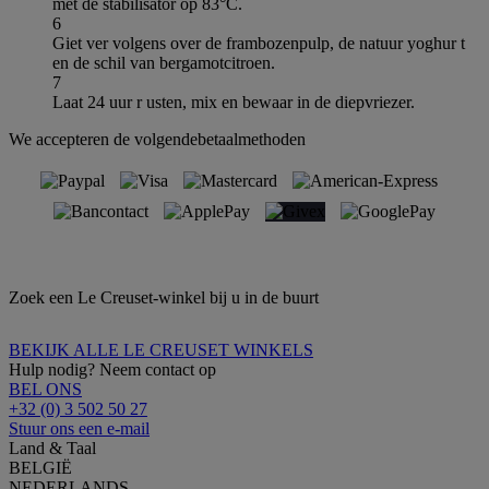
met de stabilisator op 83°C.
6
Giet ver volgens over de frambozenpulp, de natuur yoghur t
en de schil van bergamotcitroen.
7
Laat 24 uur r usten, mix en bewaar in de diepvriezer.
We accepteren de volgendebetaalmethoden
Zoek een Le Creuset-winkel bij u in de buurt
BEKIJK ALLE LE CREUSET WINKELS
Hulp nodig? Neem contact op
BEL ONS
+32 (0) 3 502 50 27
Stuur ons een e-mail
Land & Taal
BELGIË
NEDERLANDS