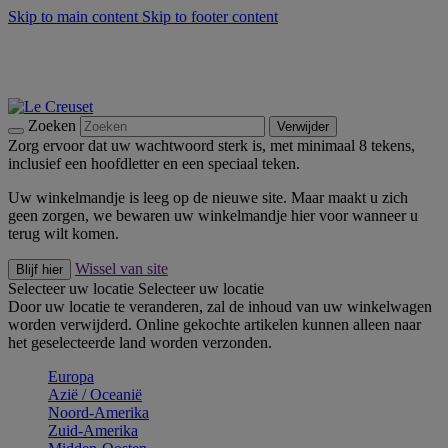
Skip to main content
Skip to footer content
Zomerse buitenmomenten met de BBQ Outdoor Collectie &
Thyme -
Shop Nu
De essentials van Le Creuset -
Ontdek Nu
Nieuwsbrieven: Registreer en bespaar 10%! -
Schrijf je nu in
Zoeken
Verwijder
Zorg ervoor dat uw wachtwoord sterk is, met minimaal 8 tekens,
inclusief een hoofdletter en een speciaal teken.
Uw winkelmandje is leeg op de nieuwe site. Maar maakt u zich
geen zorgen, we bewaren uw winkelmandje hier voor wanneer u
terug wilt komen.
Wissel van site
Blijf hier
Selecteer uw locatie
Selecteer uw locatie
Door uw locatie te veranderen, zal de inhoud van uw winkelwagen
worden verwijderd. Online gekochte artikelen kunnen alleen naar
het geselecteerde land worden verzonden.
Europa
Aziё / Oceaniё
Noord-Amerika
Zuid-Amerika