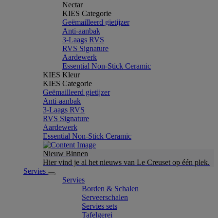
Nectar
KIES Categorie
Geëmailleerd gietijzer
Anti-aanbak
3-Laags RVS
RVS Signature
Aardewerk
Essential Non-Stick Ceramic
KIES Kleur
KIES Categorie
Geëmailleerd gietijzer
Anti-aanbak
3-Laags RVS
RVS Signature
Aardewerk
Essential Non-Stick Ceramic
Nieuw Binnen
Hier vind je al het nieuws van Le Creuset op één plek.
Servies
Servies
Borden & Schalen
Serveerschalen
Servies sets
Tafelgerei