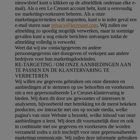
nieuwsbrief kunt u klikken op de afmeldlink onderaan elke e-
mail). Als u een Le Creuset account hebt, kunt u eenvoudig
uw marketingvoorkeuren beheren. Als u onze
marketingactiviteiten wilt stopzetten, kunt u in ieder geval een
e-mail sturen naar
privacy@lecreuset.com
. Wij zullen uw
afmelding zo spoedig mogelijk verwerken, maar in sommige
gevallen kunt u nog enkele berichten ontvangen totdat de
afmelding volledig is verwerkt.
Weet dat wij uw contactgegevens en andere
persoonsgegevens niet doorgeven of verkopen aan andere
bedrijven voor hun marketingdoeleinden.
RE-TARGETING / OM ONZE AANBIEDINGEN AAN
TE PASSEN EN DE KLANTERVARING TE
VERBETEREN
Wij willen uw gegevens gebruiken om onze diensten en
aanbiedingen af te stemmen op uw behoeften en voorkeuren
om u een gepersonaliseerde Le Creuset-klantervaring te
bieden. Wij doen dit door uw gewoontes of interesses te
analyseren, bijvoorbeeld met betrekking tot de meest bekeken
producten, uw interactie met ons op sociale media, welke
pagina's van onze Website u bezoekt, welke inhoud van onze
aanbiedingen u leest. Wij doen dit voornamelijk door en ook
in combinatie met uw gegevens en voorkeuren die worden
verzameld zodra u zich inschrijft voor onze gepersonaliseerde
marketingcommunicatie. Wij zullen deze informatie gebruiken