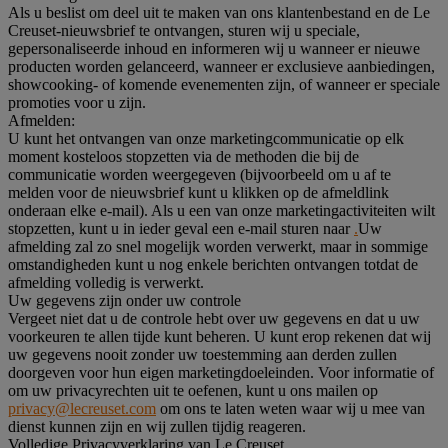
Als u beslist om deel uit te maken van ons klantenbestand en de Le
Creuset-nieuwsbrief te ontvangen, sturen wij u speciale,
gepersonaliseerde inhoud en informeren wij u wanneer er nieuwe
producten worden gelanceerd, wanneer er exclusieve aanbiedingen,
showcooking- of komende evenementen zijn, of wanneer er speciale
promoties voor u zijn.
Afmelden:
U kunt het ontvangen van onze marketingcommunicatie op elk
moment kosteloos stopzetten via de methoden die bij de
communicatie worden weergegeven (bijvoorbeeld om u af te
melden voor de nieuwsbrief kunt u klikken op de afmeldlink
onderaan elke e-mail). Als u een van onze marketingactiviteiten wilt
stopzetten, kunt u in ieder geval een e-mail sturen naar
.
Uw
afmelding zal zo snel mogelijk worden verwerkt, maar in sommige
omstandigheden kunt u nog enkele berichten ontvangen totdat de
afmelding volledig is verwerkt.
Uw gegevens zijn onder uw controle
Vergeet niet dat u de controle hebt over uw gegevens en dat u uw
voorkeuren te allen tijde kunt beheren. U kunt erop rekenen dat wij
uw gegevens nooit zonder uw toestemming aan derden zullen
doorgeven voor hun eigen marketingdoeleinden. Voor informatie of
om uw privacyrechten uit te oefenen, kunt u ons mailen op
privacy@lecreuset.com
om ons te laten weten waar wij u mee van
dienst kunnen zijn en wij zullen tijdig reageren.
Volledige Privacyverklaring van Le Creuset