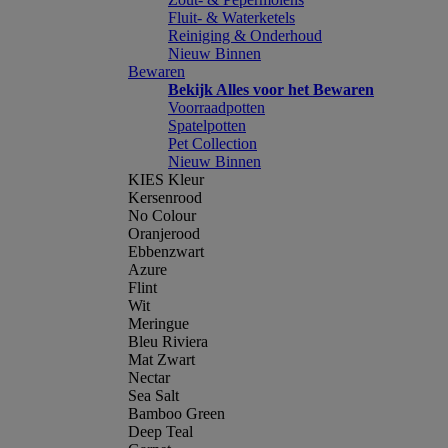
Fluit- & Waterketels
Reiniging & Onderhoud
Nieuw Binnen
Bewaren
Bekijk Alles voor het Bewaren
Voorraadpotten
Spatelpotten
Pet Collection
Nieuw Binnen
KIES Kleur
Kersenrood
No Colour
Oranjerood
Ebbenzwart
Azure
Flint
Wit
Meringue
Bleu Riviera
Mat Zwart
Nectar
Sea Salt
Bamboo Green
Deep Teal