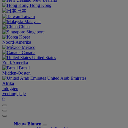
New Zealand
Hong Kong
日本
Taiwan
Malaysia
China
Singapore
Korea
Noord-Amerika
México
Canada
United States
Zuid-Amerika
Brazil
Midden-Oosten
United Arab Emirates
Afrika
Inloggen
Verlanglijstje
0
Nieuw Binnen