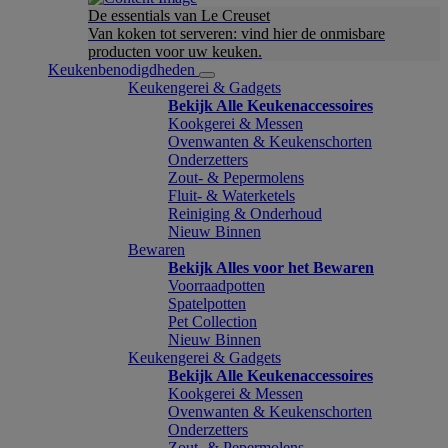
De essentials van Le Creuset
Van koken tot serveren: vind hier de onmisbare
producten voor uw keuken.
Keukenbenodigdheden
Keukengerei & Gadgets
Bekijk Alle Keukenaccessoires
Kookgerei & Messen
Ovenwanten & Keukenschorten
Onderzetters
Zout- & Pepermolens
Fluit- & Waterketels
Reiniging & Onderhoud
Nieuw Binnen
Bewaren
Bekijk Alles voor het Bewaren
Voorraadpotten
Spatelpotten
Pet Collection
Nieuw Binnen
Keukengerei & Gadgets
Bekijk Alle Keukenaccessoires
Kookgerei & Messen
Ovenwanten & Keukenschorten
Onderzetters
Zout- & Pepermolens