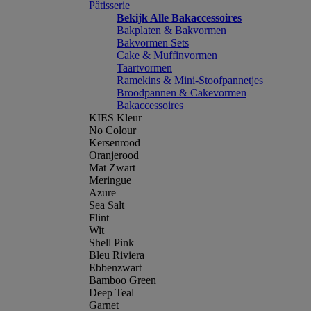
Pâtisserie
Bekijk Alle Bakaccessoires
Bakplaten & Bakvormen
Bakvormen Sets
Cake & Muffinvormen
Taartvormen
Ramekins & Mini-Stoofpannetjes
Broodpannen & Cakevormen
Bakaccessoires
KIES Kleur
No Colour
Kersenrood
Oranjerood
Mat Zwart
Meringue
Azure
Sea Salt
Flint
Wit
Shell Pink
Bleu Riviera
Ebbenzwart
Bamboo Green
Deep Teal
Garnet