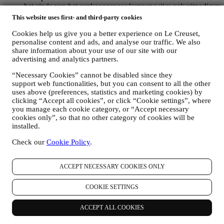
het einde van het aankoopproces kunnen wij u ook uitnodigen
om uw productbeoordeling te schrijven. De beoordeling is
This website uses first- and third-party cookies
niet verplicht, en u bent vrij om deze al dan niet in te dienen.
WHATSAPP FOR BUSINESS
Cookies help us give you a better experience on Le Creuset,
Sommige van onze fysieke winkels gebruiken WhatsApp for
personalise content and ads, and analyse our traffic. We also
share information about your use of our site with our
Business met klanten die daarom vragen, alleen om
advertising and analytics partners.
ondersteuning te bieden en informatie over onze producten te
sturen. Dit kanaal is niet gericht op de verkoop van onze
“Necessary Cookies” cannot be disabled since they
producten. Er worden geen creditcardgegevens of andere
support web functionalities, but you can consent to all the other
gevoelige informatie gevraagd via WhatsApp. U kunt meer te
uses above (preferences, statistics and marketing cookies) by
weten komen over de voorwaarden en garanties van
clicking “Accept all cookies”, or click “Cookie settings”, where
WhatsApp voor de internationale overdracht van uw
you manage each cookie category, or “Accept necessary
gegevens op https://www.whatsapp.com/legal/privacy-policy-
cookies only”, so that no other category of cookies will be
eea. U kunt uw rechten inzake gegevensbescherming
installed.
uitoefenen, waaronder het herroepen/uitschrijven en het
wissen van de gegevens, door contact op te nemen met uw
Check our
Cookie Policy
.
winkel of via
.
Het bewaren van gegevens door WhatsApp
wordt behandeld in het privacybeleid van de app; Le Creuset
ACCEPT NECESSARY COOKIES ONLY
zal dergelijke informatie na 1 (één) jaar vverwijderen.
4. HOE WORDEN UW GEGEVENS BESCHERMD?
COOKIE SETTINGS
Beveiliging
- Wij hechten veel belang aan de beveiliging van de
gegevens van onze gebruikers. Le Creuset zal redelijke stappen
ACCEPT ALL COOKIES
ondernemen om ervoor te zorgen dat uw gegevens veilig worden
bewaard, alleen worden gebruikt voor de doeleinden die in deze