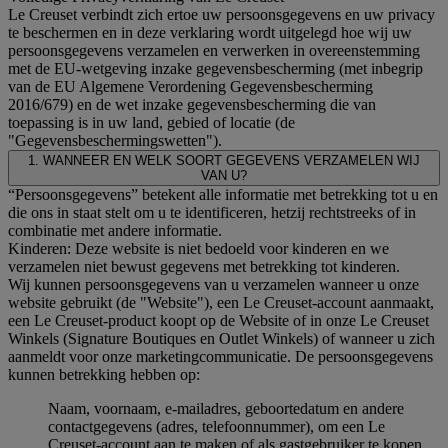
Le Creuset verbindt zich ertoe uw persoonsgegevens en uw privacy
te beschermen en in deze verklaring wordt uitgelegd hoe wij uw
persoonsgegevens verzamelen en verwerken in overeenstemming
met de EU-wetgeving inzake gegevensbescherming (met inbegrip
van de EU Algemene Verordening Gegevensbescherming
2016/679) en de wet inzake gegevensbescherming die van
toepassing is in uw land, gebied of locatie (de
"Gegevensbeschermingswetten").
1. WANNEER EN WELK SOORT GEGEVENS VERZAMELEN WIJ
VAN U?
“Persoonsgegevens” betekent alle informatie met betrekking tot u en
die ons in staat stelt om u te identificeren, hetzij rechtstreeks of in
combinatie met andere informatie.
Kinderen: Deze website is niet bedoeld voor kinderen en we
verzamelen niet bewust gegevens met betrekking tot kinderen.
Wij kunnen persoonsgegevens van u verzamelen wanneer u onze
website gebruikt (de "Website"), een Le Creuset-account aanmaakt,
een Le Creuset-product koopt op de Website of in onze Le Creuset
Winkels (Signature Boutiques en Outlet Winkels) of wanneer u zich
aanmeldt voor onze marketingcommunicatie. De persoonsgegevens
kunnen betrekking hebben op:
Naam, voornaam, e-mailadres, geboortedatum en andere
contactgegevens (adres, telefoonnummer), om een Le
Creuset-account aan te maken of als gastgebruiker te kopen,