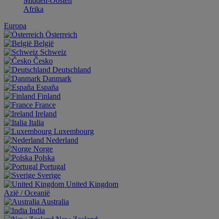
Midden-Oosten
Afrika
Europa
Österreich
België
Schweiz
Česko
Deutschland
Danmark
España
Finland
France
Ireland
Italia
Luxembourg
Nederland
Norge
Polska
Portugal
Sverige
United Kingdom
Aziё / Oceaniё
Australia
India