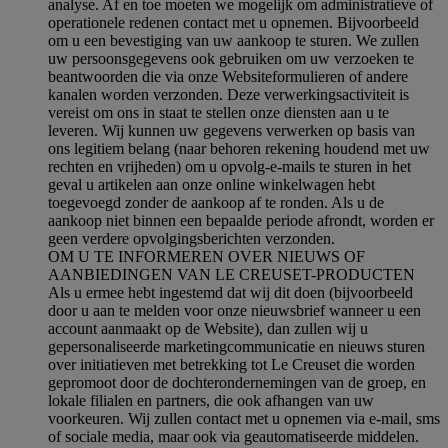
analyse. Af en toe moeten we mogelijk om administratieve of
operationele redenen contact met u opnemen. Bijvoorbeeld
om u een bevestiging van uw aankoop te sturen. We zullen
uw persoonsgegevens ook gebruiken om uw verzoeken te
beantwoorden die via onze Websiteformulieren of andere
kanalen worden verzonden. Deze verwerkingsactiviteit is
vereist om ons in staat te stellen onze diensten aan u te
leveren. Wij kunnen uw gegevens verwerken op basis van
ons legitiem belang (naar behoren rekening houdend met uw
rechten en vrijheden) om u opvolg-e-mails te sturen in het
geval u artikelen aan onze online winkelwagen hebt
toegevoegd zonder de aankoop af te ronden. Als u de
aankoop niet binnen een bepaalde periode afrondt, worden er
geen verdere opvolgingsberichten verzonden.
OM U TE INFORMEREN OVER NIEUWS OF
AANBIEDINGEN VAN LE CREUSET-PRODUCTEN
Als u ermee hebt ingestemd dat wij dit doen (bijvoorbeeld
door u aan te melden voor onze nieuwsbrief wanneer u een
account aanmaakt op de Website), dan zullen wij u
gepersonaliseerde marketingcommunicatie en nieuws sturen
over initiatieven met betrekking tot Le Creuset die worden
gepromoot door de dochterondernemingen van de groep, en
lokale filialen en partners, die ook afhangen van uw
voorkeuren. Wij zullen contact met u opnemen via e-mail, sms
of sociale media, maar ook via geautomatiseerde middelen.