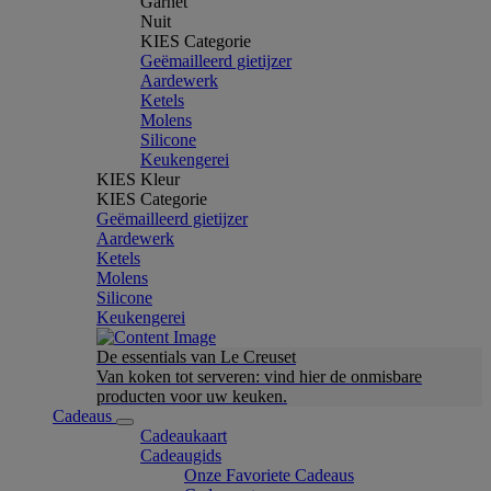
Garnet
Nuit
KIES Categorie
Geëmailleerd gietijzer
Aardewerk
Ketels
Molens
Silicone
Keukengerei
KIES Kleur
KIES Categorie
Geëmailleerd gietijzer
Aardewerk
Ketels
Molens
Silicone
Keukengerei
De essentials van Le Creuset
Van koken tot serveren: vind hier de onmisbare
producten voor uw keuken.
Cadeaus
Cadeaukaart
Cadeaugids
Onze Favoriete Cadeaus