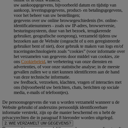
uw aankoopgegevens, bijvoorbeeld datum en tijdstip van
aankoop, leveringsgegevens, product- en betalingsgegevens,
voor het beheer van uw bestellingen;
gegevens over uw online browsegeschiedenis (bv. online-
identificatienummers - zoals uw IP-adres, browserversie,
besturingssysteem, duur van het bezoek, terugkerende
gebruiker, geografische oorsprong), verzameld tijdens uw
bezoeken aan de Website (ongeacht of u een geregistreerde
gebruiker bent of niet), door gebruik te maken van logs en/of
traceringstechnologieën zoals “cookies” (voor informatie over
het verzamelen van gegevens door middel van cookies, zie
ons
Cookiebeleid
, ter verbetering van onze diensten en
advertenties, of voor onze statistische analyse; in de meeste
gevallen zullen we u niet kunnen identificeren aan de hand
van deze technische informatie.
uw feedback, verzoeken, klachten, vragen of interacties met
ons (bijvoorbeeld uw berichten, chats, berichten op sociale
media, e-mails of telefoontjes).
De persoonsgegevens die van u worden verzameld wanneer u de
Website gebruikt of anderszins persoonlijk identificeerbare
informatie verstrekt, zijn op die manier beschermd en u hebt de
privacyrechten die in paragraaf 8 hieronder worden uitgelegd.
2. WIE VERZAMELT UW GEGEVENS?