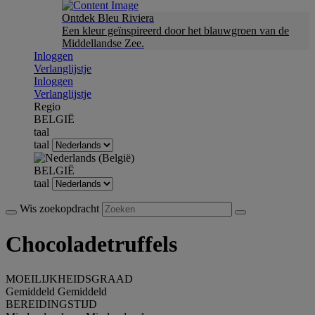
Ontdek Bleu Riviera
Een kleur geïnspireerd door het blauwgroen van de
Middellandse Zee.
Inloggen
Verlanglijstje
Inloggen
Verlanglijstje
Regio
BELGIË
taal
taal
BELGIË
taal
Wis zoekopdracht
Chocoladetruffels
MOEILIJKHEIDSGRAAD
Gemiddeld
Gemiddeld
BEREIDINGSTIJD