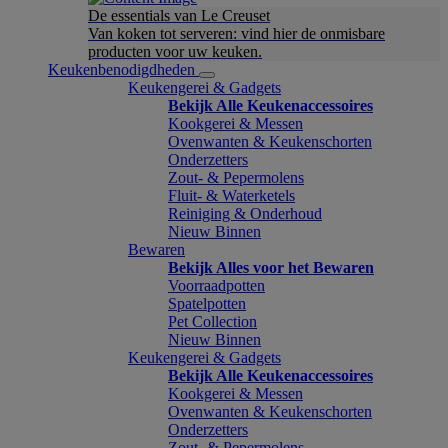
De essentials van Le Creuset
Van koken tot serveren: vind hier de onmisbare
producten voor uw keuken.
Keukenbenodigdheden
Keukengerei & Gadgets
Bekijk Alle Keukenaccessoires
Kookgerei & Messen
Ovenwanten & Keukenschorten
Onderzetters
Zout- & Pepermolens
Fluit- & Waterketels
Reiniging & Onderhoud
Nieuw Binnen
Bewaren
Bekijk Alles voor het Bewaren
Voorraadpotten
Spatelpotten
Pet Collection
Nieuw Binnen
Keukengerei & Gadgets
Bekijk Alle Keukenaccessoires
Kookgerei & Messen
Ovenwanten & Keukenschorten
Onderzetters
Zout- & Pepermolens