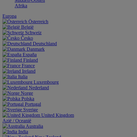
Midden-Oosten
Afrika
Europa
Österreich
België
Schweiz
Česko
Deutschland
Danmark
España
Finland
France
Ireland
Italia
Luxembourg
Nederland
Norge
Polska
Portugal
Sverige
United Kingdom
Aziё / Oceaniё
Australia
India