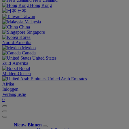
New Zealand
Hong Kong
日本
Taiwan
Malaysia
China
Singapore
Korea
Noord-Amerika
México
Canada
United States
Zuid-Amerika
Brazil
Midden-Oosten
United Arab Emirates
Afrika
Inloggen
Verlanglijstje
0
Nieuw Binnen