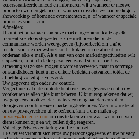
gepersonaliseerde inhoud en informeren wij u wanneer er nieuwe
producten worden gelanceerd, wanneer er exclusieve aanbiedingen,
showcooking- of komende evenementen zijn, of wanneer er speciale
promoties voor u zijn.
Afmelden:
U kunt het ontvangen van onze marketingcommunicatie op elk
moment kosteloos stopzetten via de methoden die bij de
communicatie worden weergegeven (bijvoorbeeld om u af te
melden voor de nieuwsbrief kunt u klikken op de afmeldlink
onderaan elke e-mail). Als u een van onze marketingactiviteiten wilt
stopzetten, kunt u in ieder geval een e-mail sturen naar
.
Uw
afmelding zal zo snel mogelijk worden verwerkt, maar in sommige
omstandigheden kunt u nog enkele berichten ontvangen totdat de
afmelding volledig is verwerkt.
Uw gegevens zijn onder uw controle
Vergeet niet dat u de controle hebt over uw gegevens en dat u uw
voorkeuren te allen tijde kunt beheren. U kunt erop rekenen dat wij
uw gegevens nooit zonder uw toestemming aan derden zullen
doorgeven voor hun eigen marketingdoeleinden. Voor informatie of
om uw privacyrechten uit te oefenen, kunt u ons mailen op
privacy@lecreuset.com
om ons te laten weten waar wij u mee van
dienst kunnen zijn en wij zullen tijdig reageren.
Volledige Privacyverklaring van Le Creuset
Le Creuset verbindt zich ertoe uw persoonsgegevens en uw privacy
te beschermen en in deze verklaring wordt uitgelegd hoe wij uw