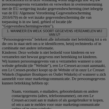
persoonsgegevens verzamelen en verwerken in overeenstemming
met de EU-wetgeving inzake gegevensbescherming (met inbegrip
van de EU Algemene Verordening Gegevensbescherming
2016/679) en de wet inzake gegevensbescherming die van
toepassing is in uw land, gebied of locatie (de
"Gegevensbeschermingswetten").
1. WANNEER EN WELK SOORT GEGEVENS VERZAMELEN WIJ
VAN U?
“Persoonsgegevens” betekent alle informatie met betrekking tot u en
die ons in staat stelt om u te identificeren, hetzij rechtstreeks of in
combinatie met andere informatie.
Kinderen: Deze website is niet bedoeld voor kinderen en we
verzamelen niet bewust gegevens met betrekking tot kinderen.
Wij kunnen persoonsgegevens van u verzamelen wanneer u onze
website gebruikt (de "Website"), een Le Creuset-account aanmaakt,
een Le Creuset-product koopt op de Website of in onze Le Creuset
Winkels (Signature Boutiques en Outlet Winkels) of wanneer u zich
aanmeldt voor onze marketingcommunicatie. De persoonsgegevens
kunnen betrekking hebben op:
Naam, voornaam, e-mailadres, geboortedatum en andere
contactgegevens (adres, telefoonnummer), om een Le
Creuset-account aan te maken of als gastgebruiker te kopen,
of om u aan te melden voor onze marketingcommunicatie
online of in onze winkels;