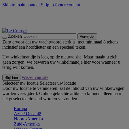
Skip to main content
Skip to footer content
Zomerse buitenmomenten met de BBQ Outdoor Collectie &
Thyme -
Shop Nu
De essentials van Le Creuset -
Ontdek Nu
Nieuwsbrieven: Registreer en bespaar 10%! -
Schrijf je nu in
Zoeken
Verwijder
Zorg ervoor dat uw wachtwoord sterk is, met minimaal 8 tekens,
inclusief een hoofdletter en een speciaal teken.
Uw winkelmandje is leeg op de nieuwe site. Maar maakt u zich
geen zorgen, we bewaren uw winkelmandje hier voor wanneer u
terug wilt komen.
Wissel van site
Blijf hier
Selecteer uw locatie
Selecteer uw locatie
Door uw locatie te veranderen, zal de inhoud van uw winkelwagen
worden verwijderd. Online gekochte artikelen kunnen alleen naar
het geselecteerde land worden verzonden.
Europa
Aziё / Oceaniё
Noord-Amerika
Zuid-Amerika