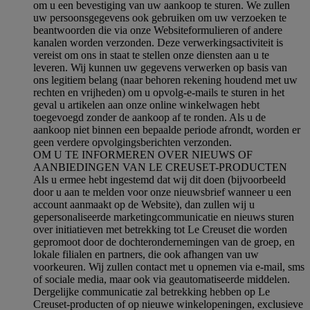
om u een bevestiging van uw aankoop te sturen. We zullen
uw persoonsgegevens ook gebruiken om uw verzoeken te
beantwoorden die via onze Websiteformulieren of andere
kanalen worden verzonden. Deze verwerkingsactiviteit is
vereist om ons in staat te stellen onze diensten aan u te
leveren. Wij kunnen uw gegevens verwerken op basis van
ons legitiem belang (naar behoren rekening houdend met uw
rechten en vrijheden) om u opvolg-e-mails te sturen in het
geval u artikelen aan onze online winkelwagen hebt
toegevoegd zonder de aankoop af te ronden. Als u de
aankoop niet binnen een bepaalde periode afrondt, worden er
geen verdere opvolgingsberichten verzonden.
OM U TE INFORMEREN OVER NIEUWS OF
AANBIEDINGEN VAN LE CREUSET-PRODUCTEN
Als u ermee hebt ingestemd dat wij dit doen (bijvoorbeeld
door u aan te melden voor onze nieuwsbrief wanneer u een
account aanmaakt op de Website), dan zullen wij u
gepersonaliseerde marketingcommunicatie en nieuws sturen
over initiatieven met betrekking tot Le Creuset die worden
gepromoot door de dochterondernemingen van de groep, en
lokale filialen en partners, die ook afhangen van uw
voorkeuren. Wij zullen contact met u opnemen via e-mail, sms
of sociale media, maar ook via geautomatiseerde middelen.
Dergelijke communicatie zal betrekking hebben op Le
Creuset-producten of op nieuwe winkelopeningen, exclusieve