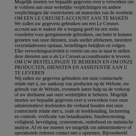
Mogelijk moeten we bepaalde gegevens over u verwerken om
te voldoen aan onze wettelijke verplichtingen en andere
verplichtingen die voortvloeien uit instructies van de overheid.
OM EEN LE CREUSET-ACCOUNT AAN TE MAKEN
We zullen uw gegevens gebruiken om een Le Creuset-
account aan te maken die u toegang geeft tot een reeks
voordelen voor geregistreerde gebruikers, om beter te kunnen
genieten van onze diensten, zoals sneller afrekenen, meerdere
verzendadressen opslaan, bestellingen bekijken en volgen.
Elke verwerkingsactiviteit is vereist om ons in staat te stellen
deze diensten aan u als Le Creuset-accounthouder te leveren.
OM UW BESTELLINGEN TE BEHEREN EN OM ONZE
PRODUCTEN, DIENSTEN EN ASSISTENTIE AAN U
TE LEVEREN
Wij zullen uw gegevens gebruiken om onze contractuele
relatie met u, uw aankoop van producten op de Website, uw
gebruik van de Website, eventuele latere hulp na de verkoop
of uw deelname aan onze wedstrijden te beheren. Mogelijk
moeten we bepaalde gegevens over u verwerken voor onze
administratieve doeleinden die verband houden met onze
contractuele relatie met u, zoals de boekhouding, facturering
en controle, verificatie van betaalkaarten, fraudescreening,
veiligheid, beveiliging, systeemtests, onderhoud en statistische
analyse. Af en toe moeten we mogelijk om administratieve of
operationele redenen contact met u opnemen. Bijvoorbeeld