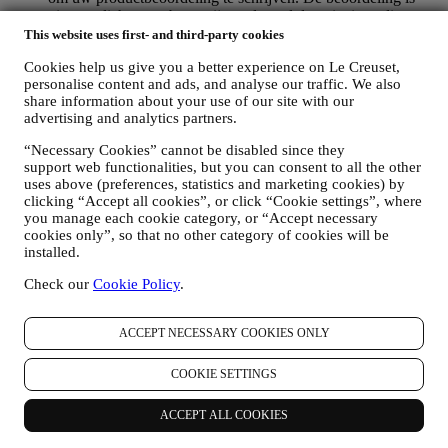
niet verplicht, en u bent vrij om deze al dan niet in te dienen.
WHATSAPP FOR BUSINESS
This website uses first- and third-party cookies
Sommige van onze fysieke winkels gebruiken WhatsApp for
Cookies help us give you a better experience on Le Creuset,
Business met klanten die daarom vragen, alleen om
personalise content and ads, and analyse our traffic. We also
ondersteuning te bieden en informatie over onze producten te
share information about your use of our site with our
sturen. Dit kanaal is niet gericht op de verkoop van onze
advertising and analytics partners.
producten. Er worden geen creditcardgegevens of andere
gevoelige informatie gevraagd via WhatsApp. U kunt meer te
“Necessary Cookies” cannot be disabled since they
weten komen over de voorwaarden en garanties van
support web functionalities, but you can consent to all the other
WhatsApp voor de internationale overdracht van uw
uses above (preferences, statistics and marketing cookies) by
gegevens op https://www.whatsapp.com/legal/privacy-policy-
clicking “Accept all cookies”, or click “Cookie settings”, where
eea. U kunt uw rechten inzake gegevensbescherming
you manage each cookie category, or “Accept necessary
uitoefenen, waaronder het herroepen/uitschrijven en het
cookies only”, so that no other category of cookies will be
wissen van de gegevens, door contact op te nemen met uw
installed.
winkel of via
.
Het bewaren van gegevens door WhatsApp
Check our
Cookie Policy
.
wordt behandeld in het privacybeleid van de app; Le Creuset
zal dergelijke informatie na 1 (één) jaar vverwijderen.
ACCEPT NECESSARY COOKIES ONLY
4. HOE WORDEN UW GEGEVENS BESCHERMD?
Beveiliging
- Wij hechten veel belang aan de beveiliging van de
COOKIE SETTINGS
gegevens van onze gebruikers. Le Creuset zal redelijke stappen
ondernemen om ervoor te zorgen dat uw gegevens veilig worden
bewaard, alleen worden gebruikt voor de doeleinden die in deze
ACCEPT ALL COOKIES
privacyverklaring worden beschreven (en niet voor andere