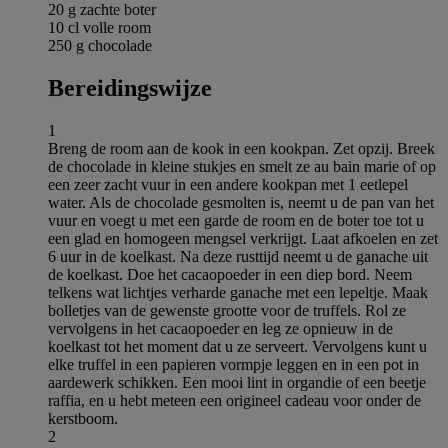
20 g zachte boter
10 cl volle room
250 g chocolade
Bereidingswijze
1
Breng de room aan de kook in een kookpan. Zet opzij. Breek
de chocolade in kleine stukjes en smelt ze au bain marie of op
een zeer zacht vuur in een andere kookpan met 1 eetlepel
water. Als de chocolade gesmolten is, neemt u de pan van het
vuur en voegt u met een garde de room en de boter toe tot u
een glad en homogeen mengsel verkrijgt. Laat afkoelen en zet
6 uur in de koelkast. Na deze rusttijd neemt u de ganache uit
de koelkast. Doe het cacaopoeder in een diep bord. Neem
telkens wat lichtjes verharde ganache met een lepeltje. Maak
bolletjes van de gewenste grootte voor de truffels. Rol ze
vervolgens in het cacaopoeder en leg ze opnieuw in de
koelkast tot het moment dat u ze serveert. Vervolgens kunt u
elke truffel in een papieren vormpje leggen en in een pot in
aardewerk schikken. Een mooi lint in organdie of een beetje
raffia, en u hebt meteen een origineel cadeau voor onder de
kerstboom.
2