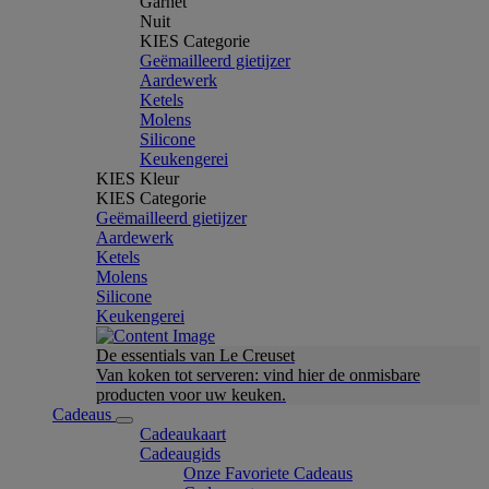
Garnet
Nuit
KIES Categorie
Geëmailleerd gietijzer
Aardewerk
Ketels
Molens
Silicone
Keukengerei
KIES Kleur
KIES Categorie
Geëmailleerd gietijzer
Aardewerk
Ketels
Molens
Silicone
Keukengerei
De essentials van Le Creuset
Van koken tot serveren: vind hier de onmisbare
producten voor uw keuken.
Cadeaus
Cadeaukaart
Cadeaugids
Onze Favoriete Cadeaus