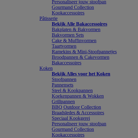
Personaliseer jouw stoofpan
Gourmand Collection
Kookaccessoires
Pâtisserie
Bekijk Alle Bakaccessoires
Bakplaten & Bakvormen
Bakvormen Sets
Cake & Muffinvormen
Taartvormen
Ramekins & Mini-Stoofpannetjes
Broodpannen & Cakevormen
Bakaccessoires
Koken
Bekijk Alles voor het Koken
Stoofpannen
Pannensets
Steel & Kookpannen
Koekenpannen & Wokken
Grillpannen
BBQ Outdoor Collection
Braadsledes & Accessoires
Speciaal Kookgerei
Personaliseer jouw stoofpan
Gourmand Collection
Kookaccessoires