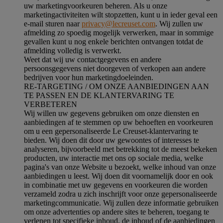
uw marketingvoorkeuren beheren. Als u onze
marketingactiviteiten wilt stopzetten, kunt u in ieder geval een
e-mail sturen naar
privacy@lecreuset.com
. Wij zullen uw
afmelding zo spoedig mogelijk verwerken, maar in sommige
gevallen kunt u nog enkele berichten ontvangen totdat de
afmelding volledig is verwerkt.
Weet dat wij uw contactgegevens en andere
persoonsgegevens niet doorgeven of verkopen aan andere
bedrijven voor hun marketingdoeleinden.
RE-TARGETING / OM ONZE AANBIEDINGEN AAN
TE PASSEN EN DE KLANTERVARING TE
VERBETEREN
Wij willen uw gegevens gebruiken om onze diensten en
aanbiedingen af te stemmen op uw behoeften en voorkeuren
om u een gepersonaliseerde Le Creuset-klantervaring te
bieden. Wij doen dit door uw gewoontes of interesses te
analyseren, bijvoorbeeld met betrekking tot de meest bekeken
producten, uw interactie met ons op sociale media, welke
pagina's van onze Website u bezoekt, welke inhoud van onze
aanbiedingen u leest. Wij doen dit voornamelijk door en ook
in combinatie met uw gegevens en voorkeuren die worden
verzameld zodra u zich inschrijft voor onze gepersonaliseerde
marketingcommunicatie. Wij zullen deze informatie gebruiken
om onze advertenties op andere sites te beheren, toegang te
verlenen tot specifieke inhoud, de inhoud of de aanbiedingen