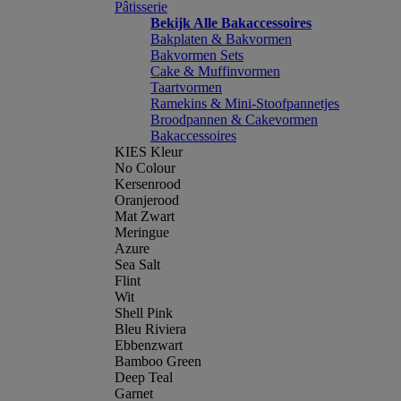
Pâtisserie
Bekijk Alle Bakaccessoires
Bakplaten & Bakvormen
Bakvormen Sets
Cake & Muffinvormen
Taartvormen
Ramekins & Mini-Stoofpannetjes
Broodpannen & Cakevormen
Bakaccessoires
KIES Kleur
No Colour
Kersenrood
Oranjerood
Mat Zwart
Meringue
Azure
Sea Salt
Flint
Wit
Shell Pink
Bleu Riviera
Ebbenzwart
Bamboo Green
Deep Teal
Garnet