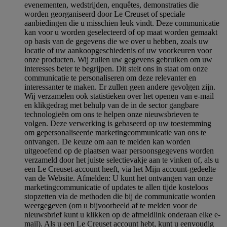
evenementen, wedstrijden, enquêtes, demonstraties die
worden georganiseerd door Le Creuset of speciale
aanbiedingen die u misschien leuk vindt. Deze communicatie
kan voor u worden geselecteerd of op maat worden gemaakt
op basis van de gegevens die we over u hebben, zoals uw
locatie of uw aankoopgeschiedenis of uw voorkeuren voor
onze producten. Wij zullen uw gegevens gebruiken om uw
interesses beter te begrijpen. Dit stelt ons in staat om onze
communicatie te personaliseren om deze relevanter en
interessanter te maken. Er zullen geen andere gevolgen zijn.
Wij verzamelen ook statistieken over het openen van e-mail
en klikgedrag met behulp van de in de sector gangbare
technologieën om ons te helpen onze nieuwsbrieven te
volgen. Deze verwerking is gebaseerd op uw toestemming
om gepersonaliseerde marketingcommunicatie van ons te
ontvangen. De keuze om aan te melden kan worden
uitgeoefend op de plaatsen waar persoonsgegevens worden
verzameld door het juiste selectievakje aan te vinken of, als u
een Le Creuset-account heeft, via het Mijn account-gedeelte
van de Website.
Afmelden
: U kunt het ontvangen van onze
marketingcommunicatie of updates te allen tijde kosteloos
stopzetten via de methoden die bij de communicatie worden
weergegeven (om u bijvoorbeeld af te melden voor de
nieuwsbrief kunt u klikken op de afmeldlink onderaan elke e-
mail). Als u een Le Creuset account hebt, kunt u eenvoudig