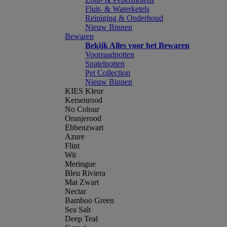
Fluit- & Waterketels
Reiniging & Onderhoud
Nieuw Binnen
Bewaren
Bekijk Alles voor het Bewaren
Voorraadpotten
Spatelpotten
Pet Collection
Nieuw Binnen
KIES Kleur
Kersenrood
No Colour
Oranjerood
Ebbenzwart
Azure
Flint
Wit
Meringue
Bleu Riviera
Mat Zwart
Nectar
Bamboo Green
Sea Salt
Deep Teal