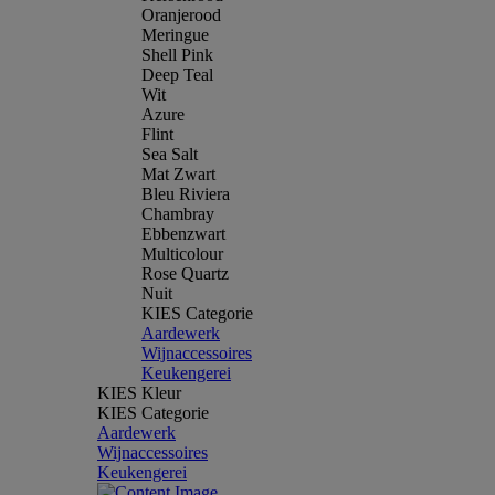
Oranjerood
Meringue
Shell Pink
Deep Teal
Wit
Azure
Flint
Sea Salt
Mat Zwart
Bleu Riviera
Chambray
Ebbenzwart
Multicolour
Rose Quartz
Nuit
KIES Categorie
Aardewerk
Wijnaccessoires
Keukengerei
KIES Kleur
KIES Categorie
Aardewerk
Wijnaccessoires
Keukengerei