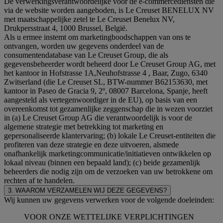
De verwerkingsverantwoordelijke voor de e-commercediensten die
via de website worden aangeboden, is Le Creuset BENELUX NV
met maatschappelijke zetel te Le Creuset Benelux NV,
Drukpersstraat 4, 1000 Brussel, België.
Als u ermee instemt om marketingboodschappen van ons te
ontvangen, worden uw gegevens onderdeel van de
consumentendatabase van Le Creuset Group, die als
gegevensbeheerder wordt beheerd door Le Creuset Group AG, met
het kantoor in Hofstrasse 1A,Neuhofstrasse 4 , Baar, Zugo, 6340
Zwitserland (die Le Creuset SL, BTW-nummer B62153630, met
kantoor in Paseo de Gracia 9, 2º, 08007 Barcelona, Spanje, heeft
aangesteld als vertegenwoordiger in de EU), op basis van een
overeenkomst tot gezamenlijke zeggenschap die in wezen voorziet
in (a) Le Creuset Group AG die verantwoordelijk is voor de
algemene strategie met betrekking tot marketing en
gepersonaliseerde klantervaring; (b) lokale Le Creuset-entiteiten die
profiteren van deze strategie en deze uitvoeren, alsmede
onafhankelijk marketingcommunicatie/initiatieven ontwikkelen op
lokaal niveau (binnen een bepaald land); (c) beide gezamenlijk
beheerders die nodig zijn om de verzoeken van uw betrokkene om
rechten af te handelen.
3. WAAROM VERZAMELEN WIJ DEZE GEGEVENS?
Wij kunnen uw gegevens verwerken voor de volgende doeleinden:
VOOR ONZE WETTELIJKE VERPLICHTINGEN