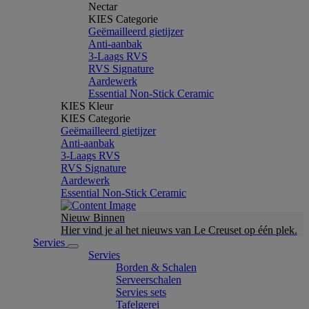
Nectar
KIES Categorie
Geëmailleerd gietijzer
Anti-aanbak
3-Laags RVS
RVS Signature
Aardewerk
Essential Non-Stick Ceramic
KIES Kleur
KIES Categorie
Geëmailleerd gietijzer
Anti-aanbak
3-Laags RVS
RVS Signature
Aardewerk
Essential Non-Stick Ceramic
Nieuw Binnen
Hier vind je al het nieuws van Le Creuset op één plek.
Servies
Servies
Borden & Schalen
Serveerschalen
Servies sets
Tafelgerei