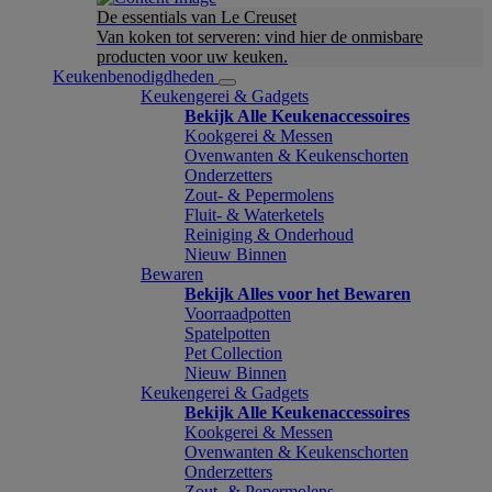
De essentials van Le Creuset
Van koken tot serveren: vind hier de onmisbare
producten voor uw keuken.
Keukenbenodigdheden
Keukengerei & Gadgets
Bekijk Alle Keukenaccessoires
Kookgerei & Messen
Ovenwanten & Keukenschorten
Onderzetters
Zout- & Pepermolens
Fluit- & Waterketels
Reiniging & Onderhoud
Nieuw Binnen
Bewaren
Bekijk Alles voor het Bewaren
Voorraadpotten
Spatelpotten
Pet Collection
Nieuw Binnen
Keukengerei & Gadgets
Bekijk Alle Keukenaccessoires
Kookgerei & Messen
Ovenwanten & Keukenschorten
Onderzetters
Zout- & Pepermolens