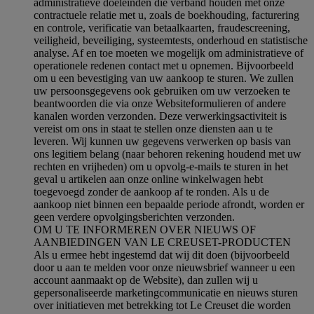
administratieve doeleinden die verband houden met onze
contractuele relatie met u, zoals de boekhouding, facturering
en controle, verificatie van betaalkaarten, fraudescreening,
veiligheid, beveiliging, systeemtests, onderhoud en statistische
analyse. Af en toe moeten we mogelijk om administratieve of
operationele redenen contact met u opnemen. Bijvoorbeeld
om u een bevestiging van uw aankoop te sturen. We zullen
uw persoonsgegevens ook gebruiken om uw verzoeken te
beantwoorden die via onze Websiteformulieren of andere
kanalen worden verzonden. Deze verwerkingsactiviteit is
vereist om ons in staat te stellen onze diensten aan u te
leveren. Wij kunnen uw gegevens verwerken op basis van
ons legitiem belang (naar behoren rekening houdend met uw
rechten en vrijheden) om u opvolg-e-mails te sturen in het
geval u artikelen aan onze online winkelwagen hebt
toegevoegd zonder de aankoop af te ronden. Als u de
aankoop niet binnen een bepaalde periode afrondt, worden er
geen verdere opvolgingsberichten verzonden.
OM U TE INFORMEREN OVER NIEUWS OF
AANBIEDINGEN VAN LE CREUSET-PRODUCTEN
Als u ermee hebt ingestemd dat wij dit doen (bijvoorbeeld
door u aan te melden voor onze nieuwsbrief wanneer u een
account aanmaakt op de Website), dan zullen wij u
gepersonaliseerde marketingcommunicatie en nieuws sturen
over initiatieven met betrekking tot Le Creuset die worden