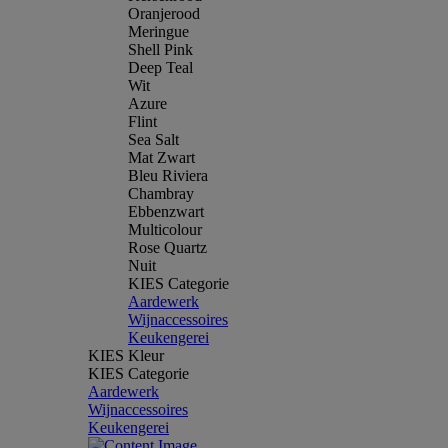
Oranjerood
Meringue
Shell Pink
Deep Teal
Wit
Azure
Flint
Sea Salt
Mat Zwart
Bleu Riviera
Chambray
Ebbenzwart
Multicolour
Rose Quartz
Nuit
KIES Categorie
Aardewerk
Wijnaccessoires
Keukengerei
KIES Kleur
KIES Categorie
Aardewerk
Wijnaccessoires
Keukengerei