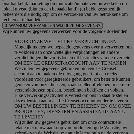
onafhankelijk marketingcommunicatie/initiatieven ontwikkelen op
lokaal niveau (binnen een bepaald land); (c) beide gezamenlijk
beheerders die nodig zijn om de verzoeken van uw betrokkene om
rechten af te handelen.
3. WAAROM VERZAMELEN WIJ DEZE GEGEVENS?
Wij kunnen uw gegevens verwerken voor de volgende doeleinden:
VOOR ONZE WETTELIJKE VERPLICHTINGEN
Mogelijk moeten we bepaalde gegevens over u verwerken om
te voldoen aan onze wettelijke verplichtingen en andere
verplichtingen die voortvloeien uit instructies van de overheid.
OM EEN LE CREUSET-ACCOUNT AAN TE MAKEN
We zullen uw gegevens gebruiken om een Le Creuset-
account aan te maken die u toegang geeft tot een reeks
voordelen voor geregistreerde gebruikers, om beter te kunnen
genieten van onze diensten, zoals sneller afrekenen, meerdere
verzendadressen opslaan, bestellingen bekijken en volgen.
Elke verwerkingsactiviteit is vereist om ons in staat te stellen
deze diensten aan u als Le Creuset-accounthouder te leveren.
OM UW BESTELLINGEN TE BEHEREN EN OM ONZE
PRODUCTEN, DIENSTEN EN ASSISTENTIE AAN U
TE LEVEREN
Wij zullen uw gegevens gebruiken om onze contractuele
relatie met u, uw aankoop van producten op de Website, uw
gebruik van de Website, eventuele latere hulp na de verkoop