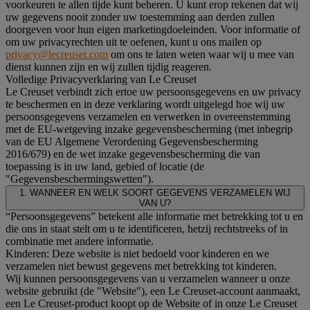
voorkeuren te allen tijde kunt beheren. U kunt erop rekenen dat wij
uw gegevens nooit zonder uw toestemming aan derden zullen
doorgeven voor hun eigen marketingdoeleinden. Voor informatie of
om uw privacyrechten uit te oefenen, kunt u ons mailen op
privacy@lecreuset.com
om ons te laten weten waar wij u mee van
dienst kunnen zijn en wij zullen tijdig reageren.
Volledige Privacyverklaring van Le Creuset
Le Creuset verbindt zich ertoe uw persoonsgegevens en uw privacy
te beschermen en in deze verklaring wordt uitgelegd hoe wij uw
persoonsgegevens verzamelen en verwerken in overeenstemming
met de EU-wetgeving inzake gegevensbescherming (met inbegrip
van de EU Algemene Verordening Gegevensbescherming
2016/679) en de wet inzake gegevensbescherming die van
toepassing is in uw land, gebied of locatie (de
"Gegevensbeschermingswetten").
1. WANNEER EN WELK SOORT GEGEVENS VERZAMELEN WIJ
VAN U?
“Persoonsgegevens” betekent alle informatie met betrekking tot u en
die ons in staat stelt om u te identificeren, hetzij rechtstreeks of in
combinatie met andere informatie.
Kinderen: Deze website is niet bedoeld voor kinderen en we
verzamelen niet bewust gegevens met betrekking tot kinderen.
Wij kunnen persoonsgegevens van u verzamelen wanneer u onze
website gebruikt (de "Website"), een Le Creuset-account aanmaakt,
een Le Creuset-product koopt op de Website of in onze Le Creuset