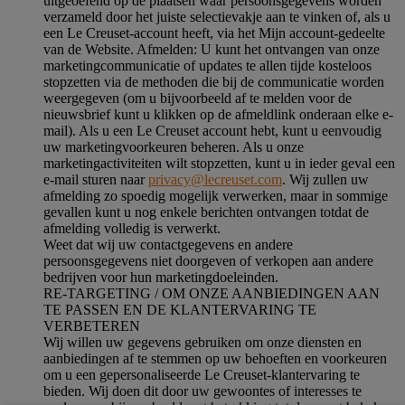
uitgeoefend op de plaatsen waar persoonsgegevens worden
verzameld door het juiste selectievakje aan te vinken of, als u
een Le Creuset-account heeft, via het Mijn account-gedeelte
van de Website.
Afmelden
: U kunt het ontvangen van onze
marketingcommunicatie of updates te allen tijde kosteloos
stopzetten via de methoden die bij de communicatie worden
weergegeven (om u bijvoorbeeld af te melden voor de
nieuwsbrief kunt u klikken op de afmeldlink onderaan elke e-
mail). Als u een Le Creuset account hebt, kunt u eenvoudig
uw marketingvoorkeuren beheren. Als u onze
marketingactiviteiten wilt stopzetten, kunt u in ieder geval een
e-mail sturen naar
privacy@lecreuset.com
. Wij zullen uw
afmelding zo spoedig mogelijk verwerken, maar in sommige
gevallen kunt u nog enkele berichten ontvangen totdat de
afmelding volledig is verwerkt.
Weet dat wij uw contactgegevens en andere
persoonsgegevens niet doorgeven of verkopen aan andere
bedrijven voor hun marketingdoeleinden.
RE-TARGETING / OM ONZE AANBIEDINGEN AAN
TE PASSEN EN DE KLANTERVARING TE
VERBETEREN
Wij willen uw gegevens gebruiken om onze diensten en
aanbiedingen af te stemmen op uw behoeften en voorkeuren
om u een gepersonaliseerde Le Creuset-klantervaring te
bieden. Wij doen dit door uw gewoontes of interesses te