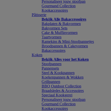
Personaliseer jouw stoofpan
Gourmand Collection
Kookaccessoires
Pâtisserie
Bekijk Alle Bakaccessoires
Bakplaten & Bakvormen
Bakvormen Sets
Cake & Muffinvormen
Taartvormen
Ramekins & Mini-Stoofpannetjes
Broodpannen & Cakevormen
Bakaccessoires
Koken
Bekijk Alles voor het Koken
Stoofpannen
Pannensets
Steel & Kookpannen
Koekenpannen & Wokken
Grillpannen
BBQ Outdoor Collection
Braadsledes & Accessoires
Speciaal Kookgerei
Personaliseer jouw stoofpan
Gourmand Collection
Kookaccessoires