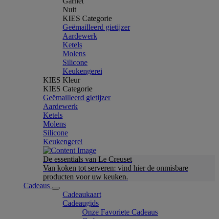
Garnet
Nuit
KIES Categorie
Geëmailleerd gietijzer
Aardewerk
Ketels
Molens
Silicone
Keukengerei
KIES Kleur
KIES Categorie
Geëmailleerd gietijzer
Aardewerk
Ketels
Molens
Silicone
Keukengerei
De essentials van Le Creuset
Van koken tot serveren: vind hier de onmisbare
producten voor uw keuken.
Cadeaus
Cadeaukaart
Cadeaugids
Onze Favoriete Cadeaus