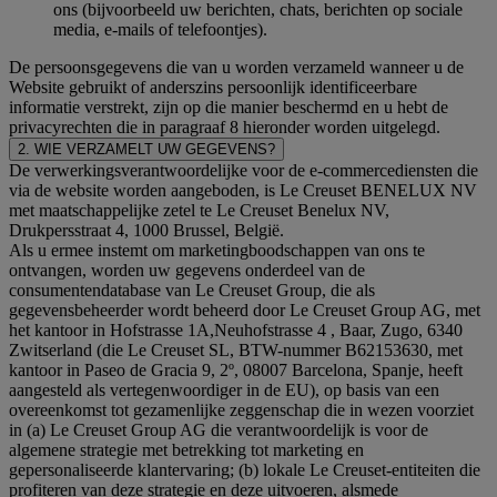
ons (bijvoorbeeld uw berichten, chats, berichten op sociale
media, e-mails of telefoontjes).
De persoonsgegevens die van u worden verzameld wanneer u de
Website gebruikt of anderszins persoonlijk identificeerbare
informatie verstrekt, zijn op die manier beschermd en u hebt de
privacyrechten die in paragraaf 8 hieronder worden uitgelegd.
2. WIE VERZAMELT UW GEGEVENS?
De verwerkingsverantwoordelijke voor de e-commercediensten die
via de website worden aangeboden, is Le Creuset BENELUX NV
met maatschappelijke zetel te Le Creuset Benelux NV,
Drukpersstraat 4, 1000 Brussel, België.
Als u ermee instemt om marketingboodschappen van ons te
ontvangen, worden uw gegevens onderdeel van de
consumentendatabase van Le Creuset Group, die als
gegevensbeheerder wordt beheerd door Le Creuset Group AG, met
het kantoor in Hofstrasse 1A,Neuhofstrasse 4 , Baar, Zugo, 6340
Zwitserland (die Le Creuset SL, BTW-nummer B62153630, met
kantoor in Paseo de Gracia 9, 2º, 08007 Barcelona, Spanje, heeft
aangesteld als vertegenwoordiger in de EU), op basis van een
overeenkomst tot gezamenlijke zeggenschap die in wezen voorziet
in (a) Le Creuset Group AG die verantwoordelijk is voor de
algemene strategie met betrekking tot marketing en
gepersonaliseerde klantervaring; (b) lokale Le Creuset-entiteiten die
profiteren van deze strategie en deze uitvoeren, alsmede