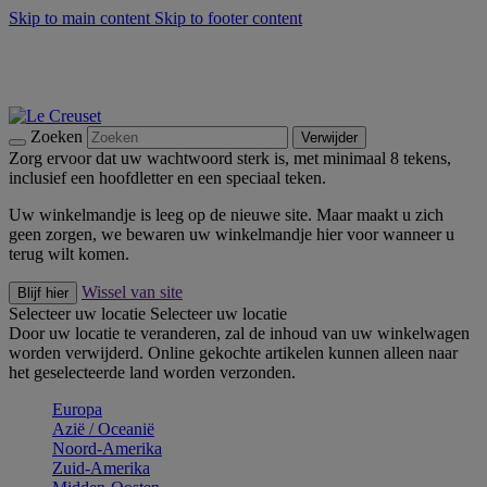
Skip to main content
Skip to footer content
Zomerse buitenmomenten met de BBQ Outdoor Collectie &
Thyme -
Shop Nu
De essentials van Le Creuset -
Ontdek Nu
Nieuwsbrieven: Registreer en bespaar 10%! -
Schrijf je nu in
Zoeken
Verwijder
Zorg ervoor dat uw wachtwoord sterk is, met minimaal 8 tekens,
inclusief een hoofdletter en een speciaal teken.
Uw winkelmandje is leeg op de nieuwe site. Maar maakt u zich
geen zorgen, we bewaren uw winkelmandje hier voor wanneer u
terug wilt komen.
Wissel van site
Blijf hier
Selecteer uw locatie
Selecteer uw locatie
Door uw locatie te veranderen, zal de inhoud van uw winkelwagen
worden verwijderd. Online gekochte artikelen kunnen alleen naar
het geselecteerde land worden verzonden.
Europa
Aziё / Oceaniё
Noord-Amerika
Zuid-Amerika