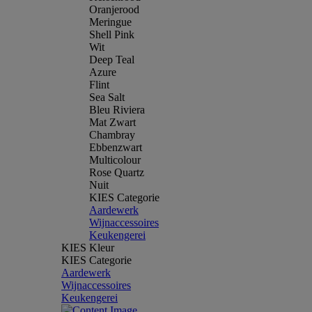
Oranjerood
Meringue
Shell Pink
Wit
Deep Teal
Azure
Flint
Sea Salt
Bleu Riviera
Mat Zwart
Chambray
Ebbenzwart
Multicolour
Rose Quartz
Nuit
KIES Categorie
Aardewerk
Wijnaccessoires
Keukengerei
KIES Kleur
KIES Categorie
Aardewerk
Wijnaccessoires
Keukengerei