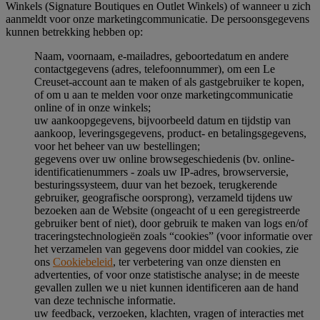
Winkels (Signature Boutiques en Outlet Winkels) of wanneer u zich
aanmeldt voor onze marketingcommunicatie. De persoonsgegevens
kunnen betrekking hebben op:
Naam, voornaam, e-mailadres, geboortedatum en andere
contactgegevens (adres, telefoonnummer), om een Le
Creuset-account aan te maken of als gastgebruiker te kopen,
of om u aan te melden voor onze marketingcommunicatie
online of in onze winkels;
uw aankoopgegevens, bijvoorbeeld datum en tijdstip van
aankoop, leveringsgegevens, product- en betalingsgegevens,
voor het beheer van uw bestellingen;
gegevens over uw online browsegeschiedenis (bv. online-
identificatienummers - zoals uw IP-adres, browserversie,
besturingssysteem, duur van het bezoek, terugkerende
gebruiker, geografische oorsprong), verzameld tijdens uw
bezoeken aan de Website (ongeacht of u een geregistreerde
gebruiker bent of niet), door gebruik te maken van logs en/of
traceringstechnologieën zoals “cookies” (voor informatie over
het verzamelen van gegevens door middel van cookies, zie
ons
Cookiebeleid
, ter verbetering van onze diensten en
advertenties, of voor onze statistische analyse; in de meeste
gevallen zullen we u niet kunnen identificeren aan de hand
van deze technische informatie.
uw feedback, verzoeken, klachten, vragen of interacties met