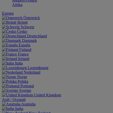
Midden-Oosten
Afrika
Europa
Österreich
België
Schweiz
Česko
Deutschland
Danmark
España
Finland
France
Ireland
Italia
Luxembourg
Nederland
Norge
Polska
Portugal
Sverige
United Kingdom
Aziё / Oceaniё
Australia
India