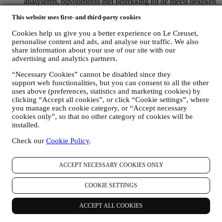
analyseren, bijvoorbeeld met betrekking tot de meest bekeken
producten, uw interactie met ons op sociale media, welke
This website uses first- and third-party cookies
pagina's van onze Website u bezoekt, welke inhoud van onze
aanbiedingen u leest. Wij doen dit voornamelijk door en ook
Cookies help us give you a better experience on Le Creuset,
in combinatie met uw gegevens en voorkeuren die worden
personalise content and ads, and analyse our traffic. We also
verzameld zodra u zich inschrijft voor onze gepersonaliseerde
share information about your use of our site with our
marketingcommunicatie. Wij zullen deze informatie gebruiken
advertising and analytics partners.
om onze advertenties op andere sites te beheren, toegang te
verlenen tot specifieke inhoud, de inhoud of de aanbiedingen
“Necessary Cookies” cannot be disabled since they
die u op de Website ziet aan te passen of, als u toestemming
support web functionalities, but you can consent to all the other
hebt gegeven om u aan te melden voor onze
uses above (preferences, statistics and marketing cookies) by
marketingcommunicatie, om u relevante
clicking “Accept all cookies”, or click “Cookie settings”, where
communicatie/berichten te sturen waarvan wij denken dat u
you manage each cookie category, or “Accept necessary
cookies only”, so that no other category of cookies will be
die leuk vindt. Er zullen geen andere gevolgen zijn. Het
installed.
gebruik van cookies is afhankelijk van uw toestemming. Als u
niet wilt dat deze informatie wordt gebruikt om u op uw
Check our
Cookie Policy
.
interesse gebaseerde advertenties, inhoud of communicatie te
sturen, kunt u het gebruik van de informatie over uw online-
acties beperken door uw cookie-instellingen te beheren
ACCEPT NECESSARY COOKIES ONLY
(vergeet echter niet dat bepaalde cookies noodzakelijk zijn
voor het gebruik van de Website). Let op: dit betekent niet dat
COOKIE SETTINGS
u geen advertenties, aanbiedingen of communicatie meer
ontvangt. U blijft algemene advertenties, aanbiedingen of
communicatie ontvangen. Voor meer informatie over hoe wij
ACCEPT ALL COOKIES
cookies gebruiken en hoe u ze kunt verwijderen, raadpleegt u