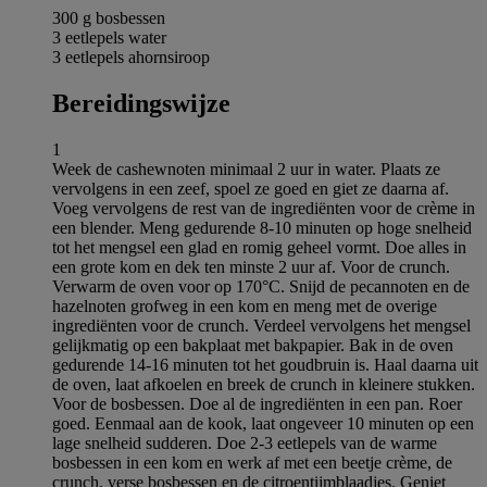
300 g bosbessen
3 eetlepels water
3 eetlepels ahornsiroop
Bereidingswijze
1
Week de cashewnoten minimaal 2 uur in water. Plaats ze
vervolgens in een zeef, spoel ze goed en giet ze daarna af.
Voeg vervolgens de rest van de ingrediënten voor de crème in
een blender. Meng gedurende 8-10 minuten op hoge snelheid
tot het mengsel een glad en romig geheel vormt. Doe alles in
een grote kom en dek ten minste 2 uur af. Voor de crunch.
Verwarm de oven voor op 170°C. Snijd de pecannoten en de
hazelnoten grofweg in een kom en meng met de overige
ingrediënten voor de crunch. Verdeel vervolgens het mengsel
gelijkmatig op een bakplaat met bakpapier. Bak in de oven
gedurende 14-16 minuten tot het goudbruin is. Haal daarna uit
de oven, laat afkoelen en breek de crunch in kleinere stukken.
Voor de bosbessen. Doe al de ingrediënten in een pan. Roer
goed. Eenmaal aan de kook, laat ongeveer 10 minuten op een
lage snelheid sudderen. Doe 2-3 eetlepels van de warme
bosbessen in een kom en werk af met een beetje crème, de
crunch, verse bosbessen en de citroentijmblaadjes. Geniet