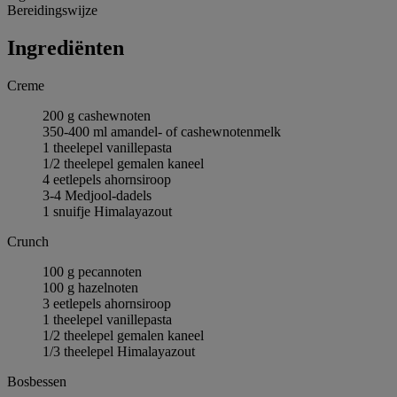
Bereidingswijze
Ingrediёnten
Creme
200 g cashewnoten
350-400 ml amandel- of cashewnotenmelk
1 theelepel vanillepasta
1/2 theelepel gemalen kaneel
4 eetlepels ahornsiroop
3-4 Medjool-dadels
1 snuifje Himalayazout
Crunch
100 g pecannoten
100 g hazelnoten
3 eetlepels ahornsiroop
1 theelepel vanillepasta
1/2 theelepel gemalen kaneel
1/3 theelepel Himalayazout
Bosbessen