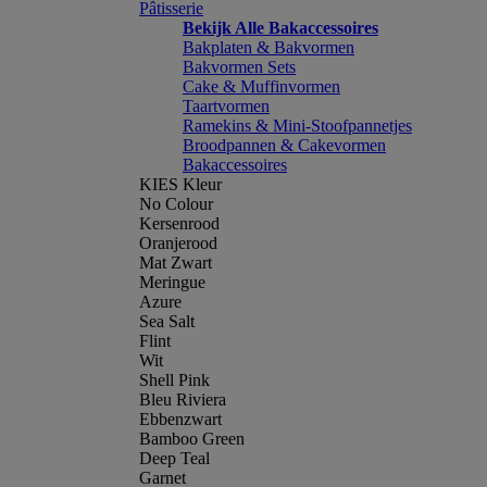
Pâtisserie
Bekijk Alle Bakaccessoires
Bakplaten & Bakvormen
Bakvormen Sets
Cake & Muffinvormen
Taartvormen
Ramekins & Mini-Stoofpannetjes
Broodpannen & Cakevormen
Bakaccessoires
KIES Kleur
No Colour
Kersenrood
Oranjerood
Mat Zwart
Meringue
Azure
Sea Salt
Flint
Wit
Shell Pink
Bleu Riviera
Ebbenzwart
Bamboo Green
Deep Teal
Garnet