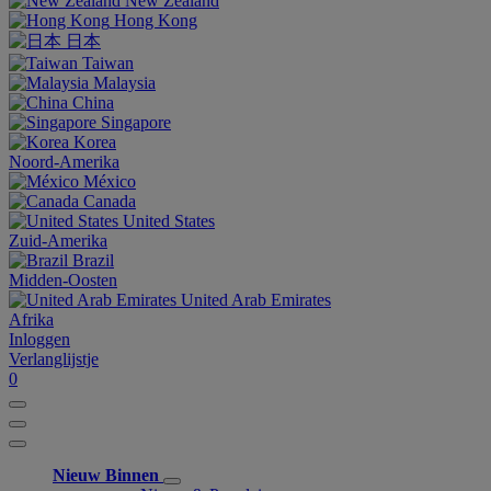
New Zealand
Hong Kong
日本
Taiwan
Malaysia
China
Singapore
Korea
Noord-Amerika
México
Canada
United States
Zuid-Amerika
Brazil
Midden-Oosten
United Arab Emirates
Afrika
Inloggen
Verlanglijstje
0
Nieuw Binnen