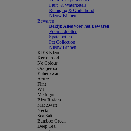
Fluit- & Waterketels
Reiniging & Onderhoud
Nieuw Binnen
Bewaren
Bekijk Alles voor het Bewaren
Voorraadpotten
Spatelpotten
Pet Collection
Nieuw Binnen
KIES Kleur
Kersenrood
No Colour
Oranjerood
Ebbenzwart
Azure
Flint
Wit
Meringue
Bleu Riviera
Mat Zwart
Nectar
Sea Salt
Bamboo Green
Deep Teal