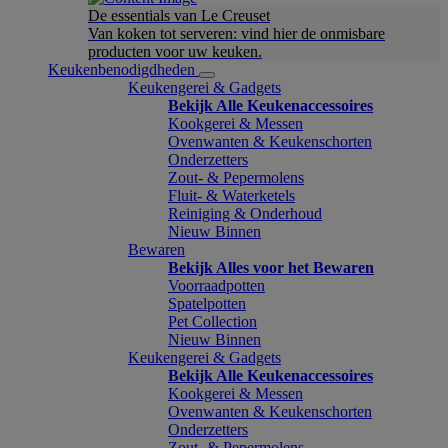
De essentials van Le Creuset
Van koken tot serveren: vind hier de onmisbare
producten voor uw keuken.
Keukenbenodigdheden
Keukengerei & Gadgets
Bekijk Alle Keukenaccessoires
Kookgerei & Messen
Ovenwanten & Keukenschorten
Onderzetters
Zout- & Pepermolens
Fluit- & Waterketels
Reiniging & Onderhoud
Nieuw Binnen
Bewaren
Bekijk Alles voor het Bewaren
Voorraadpotten
Spatelpotten
Pet Collection
Nieuw Binnen
Keukengerei & Gadgets
Bekijk Alle Keukenaccessoires
Kookgerei & Messen
Ovenwanten & Keukenschorten
Onderzetters
Zout- & Pepermolens