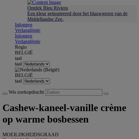
Ontdek Bleu Riviera
Een kleur geïnspireerd door het blauwgroen van de
Middellandse Zee.
Inloggen
Verlanglijstje
Inloggen
Verlanglijstje
Regio
BELGIË
taal
taal
BELGIË
taal
Wis zoekopdracht
Cashew-kaneel-vanille crème
op warme bosbessen
MOEILIJKHEIDSGRAAD