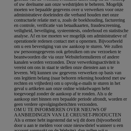
of uw deelname aan onze wedstrijden te beheren. Mogelijk
moeten we bepaalde gegevens over u verwerken voor onze
administratieve doeleinden die verband houden met onze
contractuele relatie met u, zoals de boekhouding, facturering
en controle, verificatie van betaalkaarten, fraudescreening,
veiligheid, beveiliging, systeemtests, onderhoud en statistische
analyse. Af en toe moeten we mogelijk om administratieve of
operationele redenen contact met u opnemen. Bijvoorbeeld
om u een bevestiging van uw aankoop te sturen. We zullen
uw persoonsgegevens ook gebruiken om uw verzoeken te
beantwoorden die via onze Websiteformulieren of andere
kanalen worden verzonden. Deze verwerkingsactiviteit is
vereist om ons in staat te stellen onze diensten aan u te
leveren. Wij kunnen uw gegevens verwerken op basis van
ons legitiem belang (naar behoren rekening houdend met uw
rechten en vrijheden) om u opvolg-e-mails te sturen in het
geval u artikelen aan onze online winkelwagen hebt
toegevoegd zonder de aankoop af te ronden. Als u de
aankoop niet binnen een bepaalde periode afrondt, worden er
geen verdere opvolgingsberichten verzonden.
OM U TE INFORMEREN OVER NIEUWS OF
AANBIEDINGEN VAN LE CREUSET-PRODUCTEN
Als u ermee hebt ingestemd dat wij dit doen (bijvoorbeeld
door u aan te melden voor onze nieuwsbrief wanneer u een
account aanmaakt op de Website), dan zullen wij u