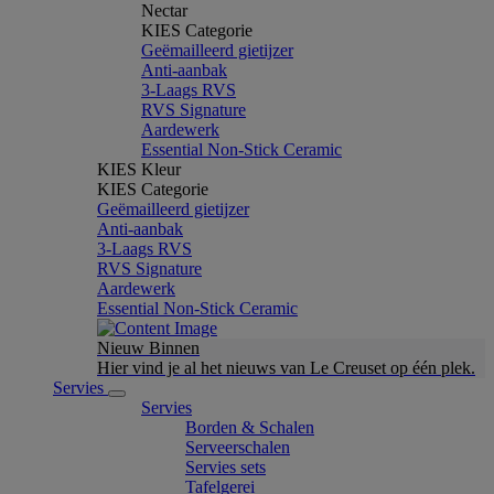
Nectar
KIES Categorie
Geëmailleerd gietijzer
Anti-aanbak
3-Laags RVS
RVS Signature
Aardewerk
Essential Non-Stick Ceramic
KIES Kleur
KIES Categorie
Geëmailleerd gietijzer
Anti-aanbak
3-Laags RVS
RVS Signature
Aardewerk
Essential Non-Stick Ceramic
Nieuw Binnen
Hier vind je al het nieuws van Le Creuset op één plek.
Servies
Servies
Borden & Schalen
Serveerschalen
Servies sets
Tafelgerei