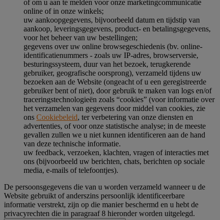
of om u aan te melden voor onze marketingcommunicatie
online of in onze winkels;
uw aankoopgegevens, bijvoorbeeld datum en tijdstip van
aankoop, leveringsgegevens, product- en betalingsgegevens,
voor het beheer van uw bestellingen;
gegevens over uw online browsegeschiedenis (bv. online-
identificatienummers - zoals uw IP-adres, browserversie,
besturingssysteem, duur van het bezoek, terugkerende
gebruiker, geografische oorsprong), verzameld tijdens uw
bezoeken aan de Website (ongeacht of u een geregistreerde
gebruiker bent of niet), door gebruik te maken van logs en/of
traceringstechnologieën zoals “cookies” (voor informatie over
het verzamelen van gegevens door middel van cookies, zie
ons
Cookiebeleid
, ter verbetering van onze diensten en
advertenties, of voor onze statistische analyse; in de meeste
gevallen zullen we u niet kunnen identificeren aan de hand
van deze technische informatie.
uw feedback, verzoeken, klachten, vragen of interacties met
ons (bijvoorbeeld uw berichten, chats, berichten op sociale
media, e-mails of telefoontjes).
De persoonsgegevens die van u worden verzameld wanneer u de
Website gebruikt of anderszins persoonlijk identificeerbare
informatie verstrekt, zijn op die manier beschermd en u hebt de
privacyrechten die in paragraaf 8 hieronder worden uitgelegd.