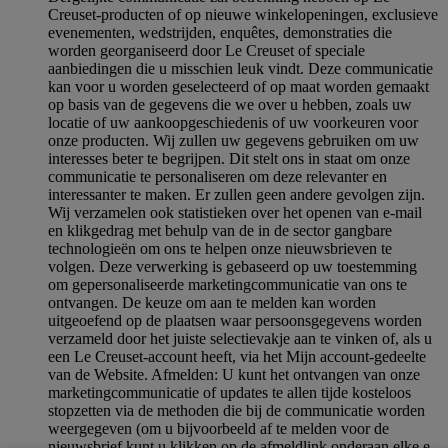
Creuset-producten of op nieuwe winkelopeningen, exclusieve
evenementen, wedstrijden, enquêtes, demonstraties die
worden georganiseerd door Le Creuset of speciale
aanbiedingen die u misschien leuk vindt. Deze communicatie
kan voor u worden geselecteerd of op maat worden gemaakt
op basis van de gegevens die we over u hebben, zoals uw
locatie of uw aankoopgeschiedenis of uw voorkeuren voor
onze producten. Wij zullen uw gegevens gebruiken om uw
interesses beter te begrijpen. Dit stelt ons in staat om onze
communicatie te personaliseren om deze relevanter en
interessanter te maken. Er zullen geen andere gevolgen zijn.
Wij verzamelen ook statistieken over het openen van e-mail
en klikgedrag met behulp van de in de sector gangbare
technologieën om ons te helpen onze nieuwsbrieven te
volgen. Deze verwerking is gebaseerd op uw toestemming
om gepersonaliseerde marketingcommunicatie van ons te
ontvangen. De keuze om aan te melden kan worden
uitgeoefend op de plaatsen waar persoonsgegevens worden
verzameld door het juiste selectievakje aan te vinken of, als u
een Le Creuset-account heeft, via het Mijn account-gedeelte
van de Website.
Afmelden
: U kunt het ontvangen van onze
marketingcommunicatie of updates te allen tijde kosteloos
stopzetten via de methoden die bij de communicatie worden
weergegeven (om u bijvoorbeeld af te melden voor de
nieuwsbrief kunt u klikken op de afmeldlink onderaan elke e-