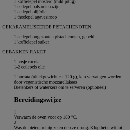
1 koffielepel mosterd (mild-pittig)
1 eetlepel balsamicoazijn
1 eetlepel olijfolie
1 theelepel agavesiroop
GEKARAMELISEERDE PISTACHENOTEN
1 eetlepel ongezouten pistachenoten, gepeld
1 koffielepel suiker
GEBAKKEN RAKET
1 bosje rucola
1-2 eetlepels olie
1 burrata (uitlekgewicht ca. 120 g), kan vervangen worden
door veganistische mozzarellakaas
Bietenkers of waterkers om te serveren (optioneel)
Bereidingswijze
1
Verwarm de oven voor op 180 °C.
2
Was de bieten, reinig ze en dep ze droog. Klop het eiwit tot