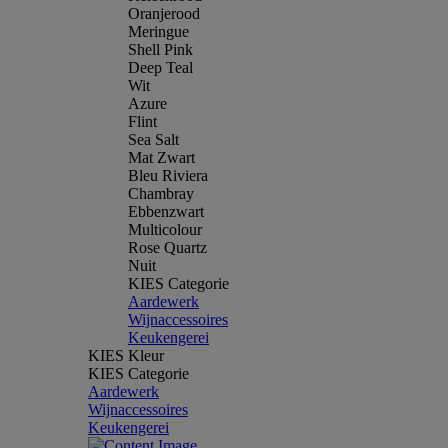
Oranjerood
Meringue
Shell Pink
Deep Teal
Wit
Azure
Flint
Sea Salt
Mat Zwart
Bleu Riviera
Chambray
Ebbenzwart
Multicolour
Rose Quartz
Nuit
KIES Categorie
Aardewerk
Wijnaccessoires
Keukengerei
KIES Kleur
KIES Categorie
Aardewerk
Wijnaccessoires
Keukengerei