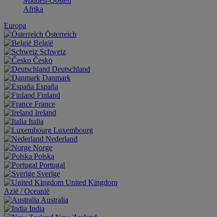
Midden-Oosten
Afrika
Europa
Österreich
België
Schweiz
Česko
Deutschland
Danmark
España
Finland
France
Ireland
Italia
Luxembourg
Nederland
Norge
Polska
Portugal
Sverige
United Kingdom
Aziё / Oceaniё
Australia
India