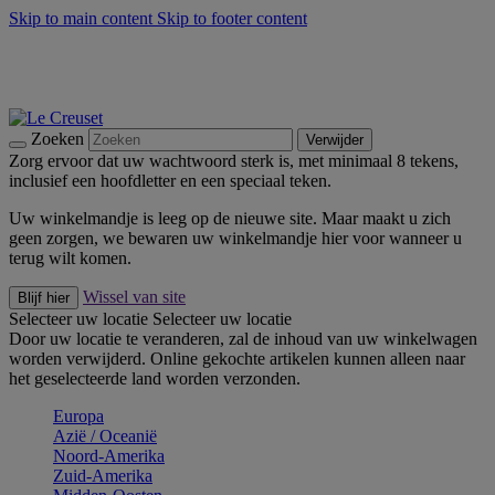
Skip to main content
Skip to footer content
Zomerse buitenmomenten met de BBQ Outdoor Collectie &
Thyme -
Shop Nu
De essentials van Le Creuset -
Ontdek Nu
Nieuwsbrieven: Registreer en bespaar 10%! -
Schrijf je nu in
Zoeken
Verwijder
Zorg ervoor dat uw wachtwoord sterk is, met minimaal 8 tekens,
inclusief een hoofdletter en een speciaal teken.
Uw winkelmandje is leeg op de nieuwe site. Maar maakt u zich
geen zorgen, we bewaren uw winkelmandje hier voor wanneer u
terug wilt komen.
Wissel van site
Blijf hier
Selecteer uw locatie
Selecteer uw locatie
Door uw locatie te veranderen, zal de inhoud van uw winkelwagen
worden verwijderd. Online gekochte artikelen kunnen alleen naar
het geselecteerde land worden verzonden.
Europa
Aziё / Oceaniё
Noord-Amerika
Zuid-Amerika