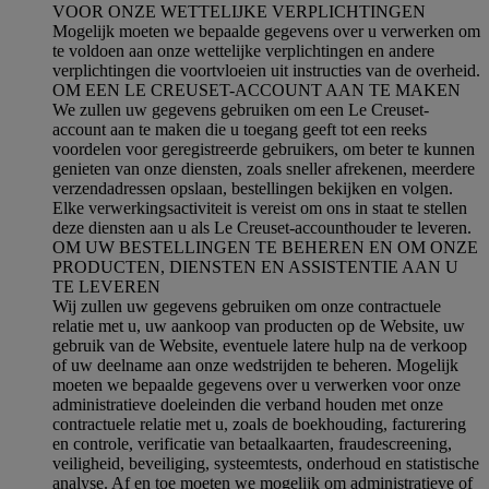
VOOR ONZE WETTELIJKE VERPLICHTINGEN
Mogelijk moeten we bepaalde gegevens over u verwerken om
te voldoen aan onze wettelijke verplichtingen en andere
verplichtingen die voortvloeien uit instructies van de overheid.
OM EEN LE CREUSET-ACCOUNT AAN TE MAKEN
We zullen uw gegevens gebruiken om een Le Creuset-
account aan te maken die u toegang geeft tot een reeks
voordelen voor geregistreerde gebruikers, om beter te kunnen
genieten van onze diensten, zoals sneller afrekenen, meerdere
verzendadressen opslaan, bestellingen bekijken en volgen.
Elke verwerkingsactiviteit is vereist om ons in staat te stellen
deze diensten aan u als Le Creuset-accounthouder te leveren.
OM UW BESTELLINGEN TE BEHEREN EN OM ONZE
PRODUCTEN, DIENSTEN EN ASSISTENTIE AAN U
TE LEVEREN
Wij zullen uw gegevens gebruiken om onze contractuele
relatie met u, uw aankoop van producten op de Website, uw
gebruik van de Website, eventuele latere hulp na de verkoop
of uw deelname aan onze wedstrijden te beheren. Mogelijk
moeten we bepaalde gegevens over u verwerken voor onze
administratieve doeleinden die verband houden met onze
contractuele relatie met u, zoals de boekhouding, facturering
en controle, verificatie van betaalkaarten, fraudescreening,
veiligheid, beveiliging, systeemtests, onderhoud en statistische
analyse. Af en toe moeten we mogelijk om administratieve of