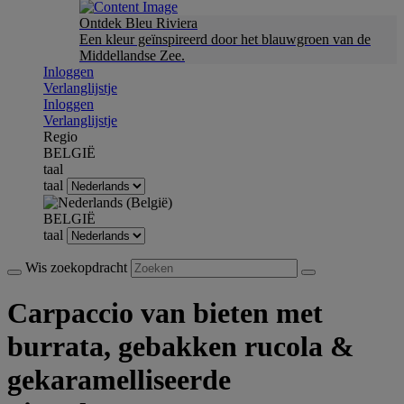
Ontdek Bleu Riviera
Een kleur geïnspireerd door het blauwgroen van de
Middellandse Zee.
Inloggen
Verlanglijstje
Inloggen
Verlanglijstje
Regio
BELGIË
taal
taal
BELGIË
taal
Wis zoekopdracht
Carpaccio van bieten met
burrata, gebakken rucola &
gekaramelliseerde