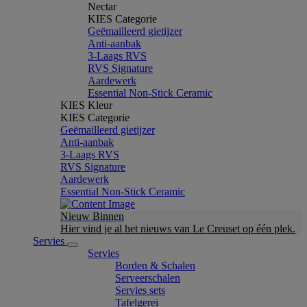
Nectar
KIES Categorie
Geëmailleerd gietijzer
Anti-aanbak
3-Laags RVS
RVS Signature
Aardewerk
Essential Non-Stick Ceramic
KIES Kleur
KIES Categorie
Geëmailleerd gietijzer
Anti-aanbak
3-Laags RVS
RVS Signature
Aardewerk
Essential Non-Stick Ceramic
Nieuw Binnen
Hier vind je al het nieuws van Le Creuset op één plek.
Servies
Servies
Borden & Schalen
Serveerschalen
Servies sets
Tafelgerei