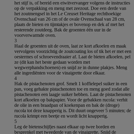
het stijf is, of bereid een eiwitvervanger volgens de instructies
op de verpakking en meng met zeezout. Doe een derde van
het zoutmengsel in het Le Creuset Heritage rechthoekige
Ovenschaal van 26 cm of de ovale Ovenschaal van 28 cm,
plaats de bieten en tijmtakjes er bovenop en dek af met het
resterende zoutdeeg. Bak de groenten één uur in de
voorverwarmde oven.
3
Haal de groenten uit de oven, laat ze kort afkoelen en maak
vervolgens voorzichtig de zoutcoating los of tik het er met een
oestermes of schroevendraaier af. Laat de bieten afkoelen, pel
ze (dit kan het beste gedaan worden met
wegwerphandschoenen) en snijd ze in dunne plakjes. Meng
alle ingrediënten voor de vinaigrette door elkaar.
4
Hak de pistachenoten grof. Smelt 1 koffielepel suiker in een
pan, voeg gehakte pistachenoten toe en meng goed zodat alle
pistachenoten een laagje suiker hebben. Laat de pistachenoten
kort afkoelen op bakpapier. Voor de gebakken rucola: verhit
de olie in een braadpan of koekenpan en bak de (droge)
rucola tot deze knapperig is. Dit duurt ongeveer 5 minuten; de
rucola krimpt een beetje en wordt licht knapperig.
5
Leg de bietenschijfjes naast elkaar op twee borden en
besprenkel met tweederde van de vinaigrette. Snijd de