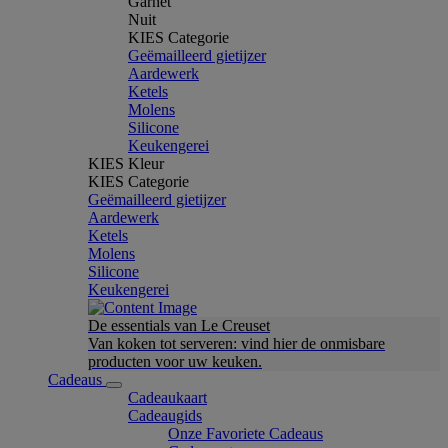
Garnet
Nuit
KIES Categorie
Geëmailleerd gietijzer
Aardewerk
Ketels
Molens
Silicone
Keukengerei
KIES Kleur
KIES Categorie
Geëmailleerd gietijzer
Aardewerk
Ketels
Molens
Silicone
Keukengerei
De essentials van Le Creuset
Van koken tot serveren: vind hier de onmisbare
producten voor uw keuken.
Cadeaus
Cadeaukaart
Cadeaugids
Onze Favoriete Cadeaus