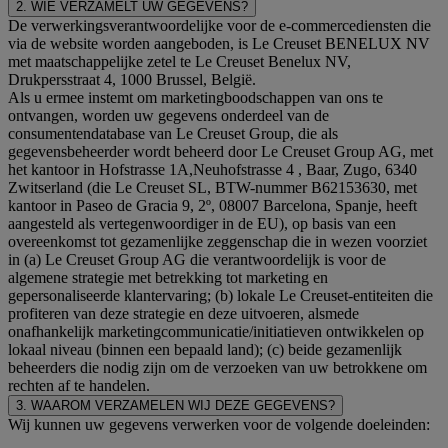
2. WIE VERZAMELT UW GEGEVENS?
De verwerkingsverantwoordelijke voor de e-commercediensten die
via de website worden aangeboden, is Le Creuset BENELUX NV
met maatschappelijke zetel te Le Creuset Benelux NV,
Drukpersstraat 4, 1000 Brussel, België.
Als u ermee instemt om marketingboodschappen van ons te
ontvangen, worden uw gegevens onderdeel van de
consumentendatabase van Le Creuset Group, die als
gegevensbeheerder wordt beheerd door Le Creuset Group AG, met
het kantoor in Hofstrasse 1A,Neuhofstrasse 4 , Baar, Zugo, 6340
Zwitserland (die Le Creuset SL, BTW-nummer B62153630, met
kantoor in Paseo de Gracia 9, 2º, 08007 Barcelona, Spanje, heeft
aangesteld als vertegenwoordiger in de EU), op basis van een
overeenkomst tot gezamenlijke zeggenschap die in wezen voorziet
in (a) Le Creuset Group AG die verantwoordelijk is voor de
algemene strategie met betrekking tot marketing en
gepersonaliseerde klantervaring; (b) lokale Le Creuset-entiteiten die
profiteren van deze strategie en deze uitvoeren, alsmede
onafhankelijk marketingcommunicatie/initiatieven ontwikkelen op
lokaal niveau (binnen een bepaald land); (c) beide gezamenlijk
beheerders die nodig zijn om de verzoeken van uw betrokkene om
rechten af te handelen.
3. WAAROM VERZAMELEN WIJ DEZE GEGEVENS?
Wij kunnen uw gegevens verwerken voor de volgende doeleinden: