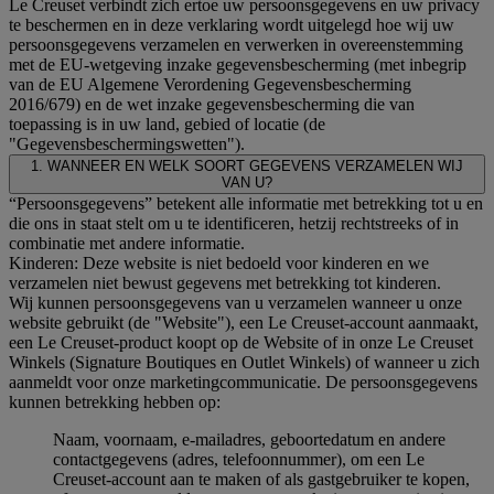
Le Creuset verbindt zich ertoe uw persoonsgegevens en uw privacy
te beschermen en in deze verklaring wordt uitgelegd hoe wij uw
persoonsgegevens verzamelen en verwerken in overeenstemming
met de EU-wetgeving inzake gegevensbescherming (met inbegrip
van de EU Algemene Verordening Gegevensbescherming
2016/679) en de wet inzake gegevensbescherming die van
toepassing is in uw land, gebied of locatie (de
"Gegevensbeschermingswetten").
1. WANNEER EN WELK SOORT GEGEVENS VERZAMELEN WIJ
VAN U?
“Persoonsgegevens” betekent alle informatie met betrekking tot u en
die ons in staat stelt om u te identificeren, hetzij rechtstreeks of in
combinatie met andere informatie.
Kinderen: Deze website is niet bedoeld voor kinderen en we
verzamelen niet bewust gegevens met betrekking tot kinderen.
Wij kunnen persoonsgegevens van u verzamelen wanneer u onze
website gebruikt (de "Website"), een Le Creuset-account aanmaakt,
een Le Creuset-product koopt op de Website of in onze Le Creuset
Winkels (Signature Boutiques en Outlet Winkels) of wanneer u zich
aanmeldt voor onze marketingcommunicatie. De persoonsgegevens
kunnen betrekking hebben op:
Naam, voornaam, e-mailadres, geboortedatum en andere
contactgegevens (adres, telefoonnummer), om een Le
Creuset-account aan te maken of als gastgebruiker te kopen,