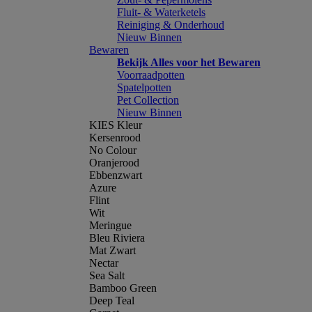
Fluit- & Waterketels
Reiniging & Onderhoud
Nieuw Binnen
Bewaren
Bekijk Alles voor het Bewaren
Voorraadpotten
Spatelpotten
Pet Collection
Nieuw Binnen
KIES Kleur
Kersenrood
No Colour
Oranjerood
Ebbenzwart
Azure
Flint
Wit
Meringue
Bleu Riviera
Mat Zwart
Nectar
Sea Salt
Bamboo Green
Deep Teal