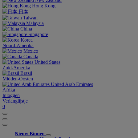
New Zealand
Hong Kong
日本
Taiwan
Malaysia
China
Singapore
Korea
Noord-Amerika
México
Canada
United States
Zuid-Amerika
Brazil
Midden-Oosten
United Arab Emirates
Afrika
Inloggen
Verlanglijstje
0
Nieuw Binnen