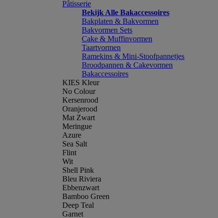
Pâtisserie
Bekijk Alle Bakaccessoires
Bakplaten & Bakvormen
Bakvormen Sets
Cake & Muffinvormen
Taartvormen
Ramekins & Mini-Stoofpannetjes
Broodpannen & Cakevormen
Bakaccessoires
KIES Kleur
No Colour
Kersenrood
Oranjerood
Mat Zwart
Meringue
Azure
Sea Salt
Flint
Wit
Shell Pink
Bleu Riviera
Ebbenzwart
Bamboo Green
Deep Teal
Garnet