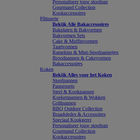
Personaliseer jouw stoofpan
Gourmand Collection
Kookaccessoires
Pâtisserie
Bekijk Alle Bakaccessoires
Bakplaten & Bakvormen
Bakvormen Sets
Cake & Muffinvormen
Taartvormen
Ramekins & Mini-Stoofpannetjes
Broodpannen & Cakevormen
Bakaccessoires
Koken
Bekijk Alles voor het Koken
Stoofpannen
Pannensets
Steel & Kookpannen
Koekenpannen & Wokken
Grillpannen
BBQ Outdoor Collection
Braadsledes & Accessoires
Speciaal Kookgerei
Personaliseer jouw stoofpan
Gourmand Collection
Kookaccessoires