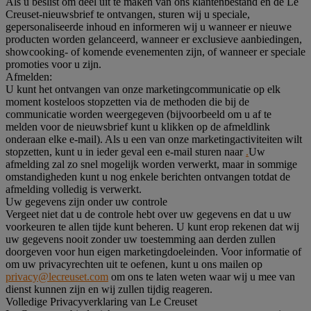
Als u beslist om deel uit te maken van ons klantenbestand en de Le
Creuset-nieuwsbrief te ontvangen, sturen wij u speciale,
gepersonaliseerde inhoud en informeren wij u wanneer er nieuwe
producten worden gelanceerd, wanneer er exclusieve aanbiedingen,
showcooking- of komende evenementen zijn, of wanneer er speciale
promoties voor u zijn.
Afmelden:
U kunt het ontvangen van onze marketingcommunicatie op elk
moment kosteloos stopzetten via de methoden die bij de
communicatie worden weergegeven (bijvoorbeeld om u af te
melden voor de nieuwsbrief kunt u klikken op de afmeldlink
onderaan elke e-mail). Als u een van onze marketingactiviteiten wilt
stopzetten, kunt u in ieder geval een e-mail sturen naar
.
Uw
afmelding zal zo snel mogelijk worden verwerkt, maar in sommige
omstandigheden kunt u nog enkele berichten ontvangen totdat de
afmelding volledig is verwerkt.
Uw gegevens zijn onder uw controle
Vergeet niet dat u de controle hebt over uw gegevens en dat u uw
voorkeuren te allen tijde kunt beheren. U kunt erop rekenen dat wij
uw gegevens nooit zonder uw toestemming aan derden zullen
doorgeven voor hun eigen marketingdoeleinden. Voor informatie of
om uw privacyrechten uit te oefenen, kunt u ons mailen op
privacy@lecreuset.com
om ons te laten weten waar wij u mee van
dienst kunnen zijn en wij zullen tijdig reageren.
Volledige Privacyverklaring van Le Creuset