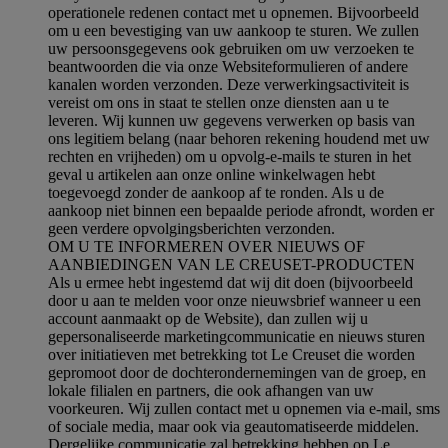
operationele redenen contact met u opnemen. Bijvoorbeeld
om u een bevestiging van uw aankoop te sturen. We zullen
uw persoonsgegevens ook gebruiken om uw verzoeken te
beantwoorden die via onze Websiteformulieren of andere
kanalen worden verzonden. Deze verwerkingsactiviteit is
vereist om ons in staat te stellen onze diensten aan u te
leveren. Wij kunnen uw gegevens verwerken op basis van
ons legitiem belang (naar behoren rekening houdend met uw
rechten en vrijheden) om u opvolg-e-mails te sturen in het
geval u artikelen aan onze online winkelwagen hebt
toegevoegd zonder de aankoop af te ronden. Als u de
aankoop niet binnen een bepaalde periode afrondt, worden er
geen verdere opvolgingsberichten verzonden.
OM U TE INFORMEREN OVER NIEUWS OF
AANBIEDINGEN VAN LE CREUSET-PRODUCTEN
Als u ermee hebt ingestemd dat wij dit doen (bijvoorbeeld
door u aan te melden voor onze nieuwsbrief wanneer u een
account aanmaakt op de Website), dan zullen wij u
gepersonaliseerde marketingcommunicatie en nieuws sturen
over initiatieven met betrekking tot Le Creuset die worden
gepromoot door de dochterondernemingen van de groep, en
lokale filialen en partners, die ook afhangen van uw
voorkeuren. Wij zullen contact met u opnemen via e-mail, sms
of sociale media, maar ook via geautomatiseerde middelen.
Dergelijke communicatie zal betrekking hebben op Le