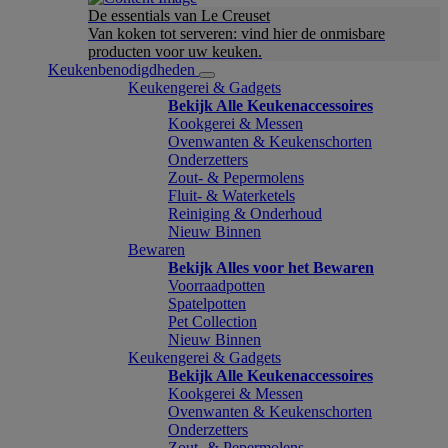
De essentials van Le Creuset
Van koken tot serveren: vind hier de onmisbare
producten voor uw keuken.
Keukenbenodigdheden
Keukengerei & Gadgets
Bekijk Alle Keukenaccessoires
Kookgerei & Messen
Ovenwanten & Keukenschorten
Onderzetters
Zout- & Pepermolens
Fluit- & Waterketels
Reiniging & Onderhoud
Nieuw Binnen
Bewaren
Bekijk Alles voor het Bewaren
Voorraadpotten
Spatelpotten
Pet Collection
Nieuw Binnen
Keukengerei & Gadgets
Bekijk Alle Keukenaccessoires
Kookgerei & Messen
Ovenwanten & Keukenschorten
Onderzetters
Zout- & Pepermolens