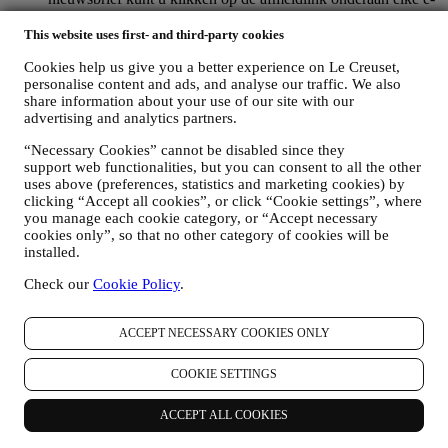
mail). Als u een Le Creuset account hebt, kunt u eenvoudig
uw marketingvoorkeuren beheren. Als u onze
This website uses first- and third-party cookies
marketingactiviteiten wilt stopzetten, kunt u in ieder geval een
Cookies help us give you a better experience on Le Creuset,
e-mail sturen naar
privacy@lecreuset.com
. Wij zullen uw
personalise content and ads, and analyse our traffic. We also
afmelding zo spoedig mogelijk verwerken, maar in sommige
share information about your use of our site with our
gevallen kunt u nog enkele berichten ontvangen totdat de
advertising and analytics partners.
afmelding volledig is verwerkt.
Weet dat wij uw contactgegevens en andere
“Necessary Cookies” cannot be disabled since they
persoonsgegevens niet doorgeven of verkopen aan andere
support web functionalities, but you can consent to all the other
bedrijven voor hun marketingdoeleinden.
uses above (preferences, statistics and marketing cookies) by
RE-TARGETING / OM ONZE AANBIEDINGEN AAN
clicking “Accept all cookies”, or click “Cookie settings”, where
TE PASSEN EN DE KLANTERVARING TE
you manage each cookie category, or “Accept necessary
VERBETEREN
cookies only”, so that no other category of cookies will be
Wij willen uw gegevens gebruiken om onze diensten en
installed.
aanbiedingen af te stemmen op uw behoeften en voorkeuren
Check our
Cookie Policy
.
om u een gepersonaliseerde Le Creuset-klantervaring te
bieden. Wij doen dit door uw gewoontes of interesses te
analyseren, bijvoorbeeld met betrekking tot de meest bekeken
ACCEPT NECESSARY COOKIES ONLY
producten, uw interactie met ons op sociale media, welke
pagina's van onze Website u bezoekt, welke inhoud van onze
COOKIE SETTINGS
aanbiedingen u leest. Wij doen dit voornamelijk door en ook
in combinatie met uw gegevens en voorkeuren die worden
verzameld zodra u zich inschrijft voor onze gepersonaliseerde
ACCEPT ALL COOKIES
marketingcommunicatie. Wij zullen deze informatie gebruiken