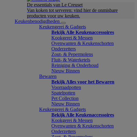
De essentials van Le Creuset
Van koken tot serveren: vind hier de onmisbare
producten voor uw keuken.
Keukenbenodigdheden
Keukengerei & Gadgets
Bekijk Alle Keukenaccessoires
Kookgerei & Messen
Ovenwanten & Keukenschorten
Onderzetters
Zout- & Pepermolens
Fluit- & Waterketels
Reiniging & Onderhoud
Nieuw Binnen
Bewaren
Bekijk Alles voor het Bewaren
Voorraadpotten
Spatelpotten
Pet Collection
Nieuw Binnen
Keukengerei & Gadgets
Bekijk Alle Keukenaccessoires
Kookgerei & Messen
Ovenwanten & Keukenschorten
Onderzetters
Zout- & Pepermolens