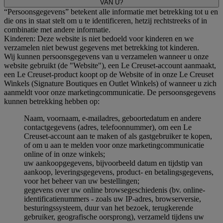
VAN U?
“Persoonsgegevens” betekent alle informatie met betrekking tot u en
die ons in staat stelt om u te identificeren, hetzij rechtstreeks of in
combinatie met andere informatie.
Kinderen: Deze website is niet bedoeld voor kinderen en we
verzamelen niet bewust gegevens met betrekking tot kinderen.
Wij kunnen persoonsgegevens van u verzamelen wanneer u onze
website gebruikt (de "Website"), een Le Creuset-account aanmaakt,
een Le Creuset-product koopt op de Website of in onze Le Creuset
Winkels (Signature Boutiques en Outlet Winkels) of wanneer u zich
aanmeldt voor onze marketingcommunicatie. De persoonsgegevens
kunnen betrekking hebben op:
Naam, voornaam, e-mailadres, geboortedatum en andere
contactgegevens (adres, telefoonnummer), om een Le
Creuset-account aan te maken of als gastgebruiker te kopen,
of om u aan te melden voor onze marketingcommunicatie
online of in onze winkels;
uw aankoopgegevens, bijvoorbeeld datum en tijdstip van
aankoop, leveringsgegevens, product- en betalingsgegevens,
voor het beheer van uw bestellingen;
gegevens over uw online browsegeschiedenis (bv. online-
identificatienummers - zoals uw IP-adres, browserversie,
besturingssysteem, duur van het bezoek, terugkerende
gebruiker, geografische oorsprong), verzameld tijdens uw