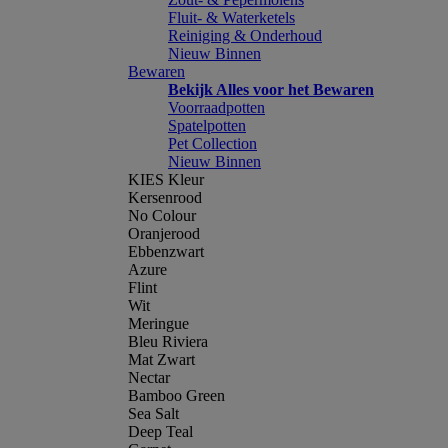
Fluit- & Waterketels
Reiniging & Onderhoud
Nieuw Binnen
Bewaren
Bekijk Alles voor het Bewaren
Voorraadpotten
Spatelpotten
Pet Collection
Nieuw Binnen
KIES Kleur
Kersenrood
No Colour
Oranjerood
Ebbenzwart
Azure
Flint
Wit
Meringue
Bleu Riviera
Mat Zwart
Nectar
Bamboo Green
Sea Salt
Deep Teal