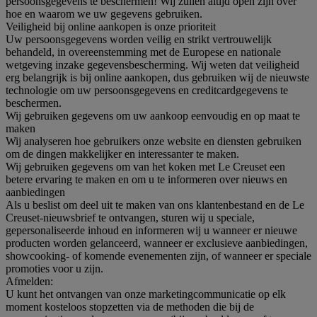
persoonsgegevens te beschermen! Wij zullen altijd open zijn over
hoe en waarom we uw gegevens gebruiken.
Veiligheid bij online aankopen is onze prioriteit
Uw persoonsgegevens worden veilig en strikt vertrouwelijk
behandeld, in overeenstemming met de Europese en nationale
wetgeving inzake gegevensbescherming. Wij weten dat veiligheid
erg belangrijk is bij online aankopen, dus gebruiken wij de nieuwste
technologie om uw persoonsgegevens en creditcardgegevens te
beschermen.
Wij gebruiken gegevens om uw aankoop eenvoudig en op maat te
maken
Wij analyseren hoe gebruikers onze website en diensten gebruiken
om de dingen makkelijker en interessanter te maken.
Wij gebruiken gegevens om van het koken met Le Creuset een
betere ervaring te maken en om u te informeren over nieuws en
aanbiedingen
Als u beslist om deel uit te maken van ons klantenbestand en de Le
Creuset-nieuwsbrief te ontvangen, sturen wij u speciale,
gepersonaliseerde inhoud en informeren wij u wanneer er nieuwe
producten worden gelanceerd, wanneer er exclusieve aanbiedingen,
showcooking- of komende evenementen zijn, of wanneer er speciale
promoties voor u zijn.
Afmelden:
U kunt het ontvangen van onze marketingcommunicatie op elk
moment kosteloos stopzetten via de methoden die bij de