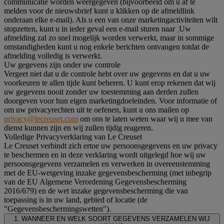
communicatie worden weergegeven (bijvoorbeeld om u af te
melden voor de nieuwsbrief kunt u klikken op de afmeldlink
onderaan elke e-mail). Als u een van onze marketingactiviteiten wilt
stopzetten, kunt u in ieder geval een e-mail sturen naar
.
Uw
afmelding zal zo snel mogelijk worden verwerkt, maar in sommige
omstandigheden kunt u nog enkele berichten ontvangen totdat de
afmelding volledig is verwerkt.
Uw gegevens zijn onder uw controle
Vergeet niet dat u de controle hebt over uw gegevens en dat u uw
voorkeuren te allen tijde kunt beheren. U kunt erop rekenen dat wij
uw gegevens nooit zonder uw toestemming aan derden zullen
doorgeven voor hun eigen marketingdoeleinden. Voor informatie of
om uw privacyrechten uit te oefenen, kunt u ons mailen op
privacy@lecreuset.com
om ons te laten weten waar wij u mee van
dienst kunnen zijn en wij zullen tijdig reageren.
Volledige Privacyverklaring van Le Creuset
Le Creuset verbindt zich ertoe uw persoonsgegevens en uw privacy
te beschermen en in deze verklaring wordt uitgelegd hoe wij uw
persoonsgegevens verzamelen en verwerken in overeenstemming
met de EU-wetgeving inzake gegevensbescherming (met inbegrip
van de EU Algemene Verordening Gegevensbescherming
2016/679) en de wet inzake gegevensbescherming die van
toepassing is in uw land, gebied of locatie (de
"Gegevensbeschermingswetten").
1. WANNEER EN WELK SOORT GEGEVENS VERZAMELEN WIJ