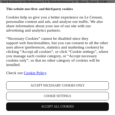
het kantoor in Hofstrasse 1A,Neuhofstrasse 4 , Baar, Zugo, 6340
Zwitserland (die Le Creuset SL, BTW-nummer B62153630, met
This website uses first- and third-party cookies
kantoor in Paseo de Gracia 9, 2º, 08007 Barcelona, Spanje, heeft
aangesteld als vertegenwoordiger in de EU), op basis van een
Cookies help us give you a better experience on Le Creuset,
overeenkomst tot gezamenlijke zeggenschap die in wezen voorziet
personalise content and ads, and analyse our traffic. We also
in (a) Le Creuset Group AG die verantwoordelijk is voor de
share information about your use of our site with our
algemene strategie met betrekking tot marketing en
advertising and analytics partners.
gepersonaliseerde klantervaring; (b) lokale Le Creuset-entiteiten die
“Necessary Cookies” cannot be disabled since they
profiteren van deze strategie en deze uitvoeren, alsmede
support web functionalities, but you can consent to all the other
onafhankelijk marketingcommunicatie/initiatieven ontwikkelen op
uses above (preferences, statistics and marketing cookies) by
lokaal niveau (binnen een bepaald land); (c) beide gezamenlijk
clicking “Accept all cookies”, or click “Cookie settings”, where
beheerders die nodig zijn om de verzoeken van uw betrokkene om
you manage each cookie category, or “Accept necessary
rechten af te handelen.
cookies only”, so that no other category of cookies will be
3. WAAROM VERZAMELEN WIJ DEZE GEGEVENS?
installed.
Wij kunnen uw gegevens verwerken voor de volgende doeleinden:
Check our
Cookie Policy
.
VOOR ONZE WETTELIJKE VERPLICHTINGEN
Mogelijk moeten we bepaalde gegevens over u verwerken om
te voldoen aan onze wettelijke verplichtingen en andere
ACCEPT NECESSARY COOKIES ONLY
verplichtingen die voortvloeien uit instructies van de overheid.
OM EEN LE CREUSET-ACCOUNT AAN TE MAKEN
COOKIE SETTINGS
We zullen uw gegevens gebruiken om een Le Creuset-
account aan te maken die u toegang geeft tot een reeks
ACCEPT ALL COOKIES
voordelen voor geregistreerde gebruikers, om beter te kunnen
genieten van onze diensten, zoals sneller afrekenen, meerdere