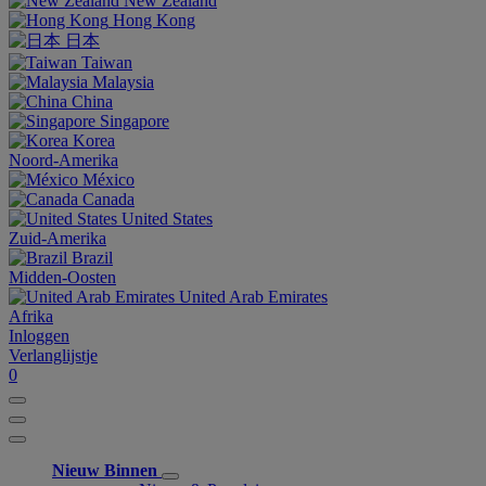
New Zealand
Hong Kong
日本
Taiwan
Malaysia
China
Singapore
Korea
Noord-Amerika
México
Canada
United States
Zuid-Amerika
Brazil
Midden-Oosten
United Arab Emirates
Afrika
Inloggen
Verlanglijstje
0
Nieuw Binnen