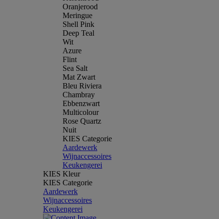
Oranjerood
Meringue
Shell Pink
Deep Teal
Wit
Azure
Flint
Sea Salt
Mat Zwart
Bleu Riviera
Chambray
Ebbenzwart
Multicolour
Rose Quartz
Nuit
KIES Categorie
Aardewerk
Wijnaccessoires
Keukengerei
KIES Kleur
KIES Categorie
Aardewerk
Wijnaccessoires
Keukengerei