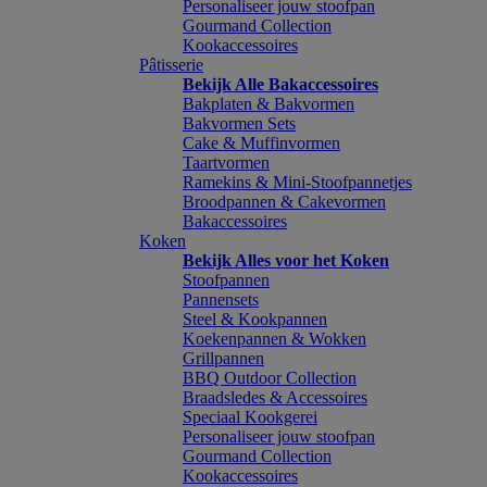
Personaliseer jouw stoofpan
Gourmand Collection
Kookaccessoires
Pâtisserie
Bekijk Alle Bakaccessoires
Bakplaten & Bakvormen
Bakvormen Sets
Cake & Muffinvormen
Taartvormen
Ramekins & Mini-Stoofpannetjes
Broodpannen & Cakevormen
Bakaccessoires
Koken
Bekijk Alles voor het Koken
Stoofpannen
Pannensets
Steel & Kookpannen
Koekenpannen & Wokken
Grillpannen
BBQ Outdoor Collection
Braadsledes & Accessoires
Speciaal Kookgerei
Personaliseer jouw stoofpan
Gourmand Collection
Kookaccessoires