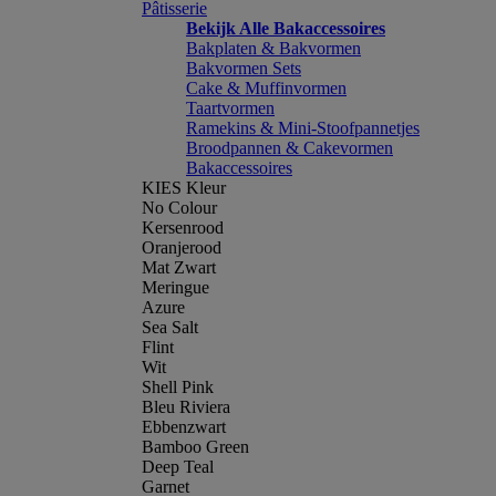
Pâtisserie
Bekijk Alle Bakaccessoires
Bakplaten & Bakvormen
Bakvormen Sets
Cake & Muffinvormen
Taartvormen
Ramekins & Mini-Stoofpannetjes
Broodpannen & Cakevormen
Bakaccessoires
KIES Kleur
No Colour
Kersenrood
Oranjerood
Mat Zwart
Meringue
Azure
Sea Salt
Flint
Wit
Shell Pink
Bleu Riviera
Ebbenzwart
Bamboo Green
Deep Teal
Garnet