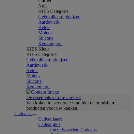
Garnet
Nuit
KIES Categorie
Geëmailleerd gietijzer
Aardewerk
Ketels
Molens
Silicone
Keukengerei
KIES Kleur
KIES Categorie
Geëmailleerd gietijzer
Aardewerk
Ketels
Molens
Silicone
Keukengerei
De essentials van Le Creuset
Van koken tot serveren: vind hier de onmisbare
producten voor uw keuken.
Cadeaus
Cadeaukaart
Cadeaugids
Onze Favoriete Cadeaus