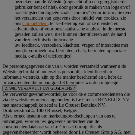
bezoeken aan de Website (ongeacht of u een geregistreerde
gebruiker bent of niet), door gebruik te maken van logs en/of
traceringstechnologieën zoals “cookies” (voor informatie over
het verzamelen van gegevens door middel van cookies, zie
ons
Cookiebeleid
, ter verbetering van onze diensten en
advertenties, of voor onze statistische analyse; in de meeste
gevallen zullen we u niet kunnen identificeren aan de hand
van deze technische informatie.
uw feedback, verzoeken, klachten, vragen of interacties met
ons (bijvoorbeeld uw berichten, chats, berichten op sociale
media, e-mails of telefoontjes).
De persoonsgegevens die van u worden verzameld wanneer u de
Website gebruikt of anderszins persoonlijk identificeerbare
informatie verstrekt, zijn op die manier beschermd en u hebt de
privacyrechten die in paragraaf 8 hieronder worden uitgelegd.
2. WIE VERZAMELT UW GEGEVENS?
De verwerkingsverantwoordelijke voor de e-commercediensten die
via de website worden aangeboden, is Le Creuset BENELUX NV
met maatschappelijke zetel te Le Creuset Benelux NV,
Drukpersstraat 4, 1000 Brussel, België.
Als u ermee instemt om marketingboodschappen van ons te
ontvangen, worden uw gegevens onderdeel van de
consumentendatabase van Le Creuset Group, die als
gegevensbeheerder wordt beheerd door Le Creuset Group AG, met