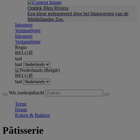
Ontdek Bleu Riviera
Een kleur geïnspireerd door het blauwgroen van de
Middellandse Zee.
Inloggen
Verlanglijstje
Inloggen
Verlanglijstje
Regio
BELGIË
taal
taal
BELGIË
taal
Wis zoekopdracht
Terug
Home
Koken & Bakken
Pâtisserie