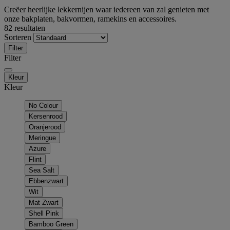
Creëer heerlijke lekkernijen waar iedereen van zal genieten met
onze bakplaten, bakvormen, ramekins en accessoires.
82 resultaten
Sorteren
Filter
Filter
Kleur
Kleur
No Colour
Kersenrood
Oranjerood
Meringue
Azure
Flint
Sea Salt
Ebbenzwart
Wit
Mat Zwart
Shell Pink
Bamboo Green