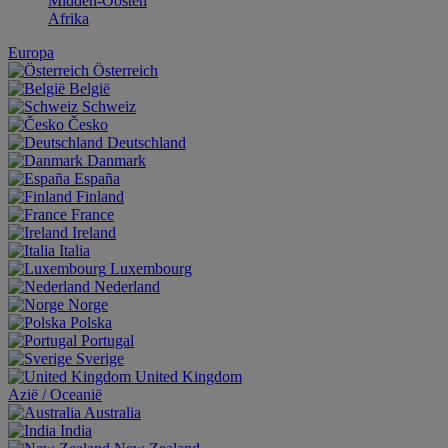
Midden-Oosten
Afrika
Europa
Österreich
België
Schweiz
Česko
Deutschland
Danmark
España
Finland
France
Ireland
Italia
Luxembourg
Nederland
Norge
Polska
Portugal
Sverige
United Kingdom
Aziё / Oceaniё
Australia
India