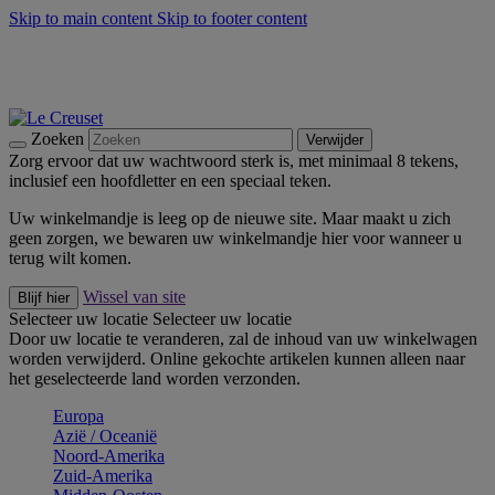
Skip to main content
Skip to footer content
Zomerse buitenmomenten met de BBQ Outdoor Collectie &
Thyme -
Shop Nu
De essentials van Le Creuset -
Ontdek Nu
Nieuwsbrieven: Registreer en bespaar 10%! -
Schrijf je nu in
Zoeken
Verwijder
Zorg ervoor dat uw wachtwoord sterk is, met minimaal 8 tekens,
inclusief een hoofdletter en een speciaal teken.
Uw winkelmandje is leeg op de nieuwe site. Maar maakt u zich
geen zorgen, we bewaren uw winkelmandje hier voor wanneer u
terug wilt komen.
Wissel van site
Blijf hier
Selecteer uw locatie
Selecteer uw locatie
Door uw locatie te veranderen, zal de inhoud van uw winkelwagen
worden verwijderd. Online gekochte artikelen kunnen alleen naar
het geselecteerde land worden verzonden.
Europa
Aziё / Oceaniё
Noord-Amerika
Zuid-Amerika