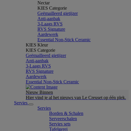
Nectar
KIES Categorie
Geëmailleerd gietijzer
Anti-aanbak
3-Laags RVS
RVS Signature
Aardewerk
Essential Non-Stick Ceramic
KIES Kleur
KIES Categorie
Geëmailleerd gietijzer
Anti-aanbak
3-Laags RVS
RVS Signature
Aardewerk
Essential Non-Stick Ceramic
Nieuw Binnen
Hier vind je al het nieuws van Le Creuset op één plek.
Servies
Servies
Borden & Schalen
Serveerschalen
Servies sets
Tafelgerei