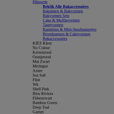
Pâtisserie
Bekijk Alle Bakaccessoires
Bakplaten & Bakvormen
Bakvormen Sets
Cake & Muffinvormen
Taartvormen
Ramekins & Mini-Stoofpannetjes
Broodpannen & Cakevormen
Bakaccessoires
KIES Kleur
No Colour
Kersenrood
Oranjerood
Mat Zwart
Meringue
Azure
Sea Salt
Flint
Wit
Shell Pink
Bleu Riviera
Ebbenzwart
Bamboo Green
Deep Teal
Garnet