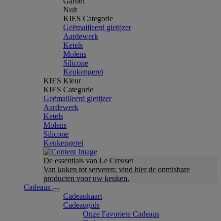
Garnet
Nuit
KIES Categorie
Geëmailleerd gietijzer
Aardewerk
Ketels
Molens
Silicone
Keukengerei
KIES Kleur
KIES Categorie
Geëmailleerd gietijzer
Aardewerk
Ketels
Molens
Silicone
Keukengerei
De essentials van Le Creuset
Van koken tot serveren: vind hier de onmisbare
producten voor uw keuken.
Cadeaus
Cadeaukaart
Cadeaugids
Onze Favoriete Cadeaus