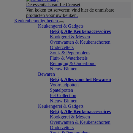
De essentials van Le Creuset
Van koken tot serveren: vind hier de onmisbare
producten voor uw keuken.
Keukenbenodigdheden
Keukengerei & Gadgets
Bekijk Alle Keukenaccessoires
Kookgerei & Messen
Ovenwanten & Keukenschorten
Onderzetters
Zout- & Pepermolens
Fluit- & Waterketels
Reiniging & Onderhoud
Nieuw Binnen
Bewaren
Bekijk Alles voor het Bewaren
Voorraadpotten
Spatelpotten
Pet Collection
Nieuw Binnen
Keukengerei & Gadgets
Bekijk Alle Keukenaccessoires
Kookgerei & Messen
Ovenwanten & Keukenschorten
Onderzetters
Zout- & Pepermolens