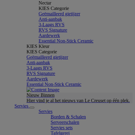
Nectar
KIES Categorie
Geëmailleerd gietijzer
Anti-aanbak
3-Laags RVS
RVS Signature
Aardewerk
Essential Non-Stick Ceramic
KIES Kleur
KIES Categorie
Geëmailleerd gietijzer
Anti-aanbak
3-Laags RVS
RVS Signature
Aardewerk
Essential Non-Stick Ceramic
Nieuw Binnen
Hier vind je al het nieuws van Le Creuset op één plek.
Servies
Servies
Borden & Schalen
Serveerschalen
Servies sets
Tafelgerei