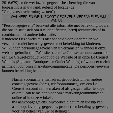
2016/679) en de wet inzake gegevensbescherming die van
toepassing is in uw land, gebied of locatie (de
"Gegevensbeschermingswetten").
1. WANNEER EN WELK SOORT GEGEVENS VERZAMELEN WIJ
VAN U?
“Persoonsgegevens” betekent alle informatie met betrekking tot u en
die ons in staat stelt om u te identificeren, hetzij rechtstreeks of in
combinatie met andere informatie.
Kinderen: Deze website is niet bedoeld voor kinderen en we
verzamelen niet bewust gegevens met betrekking tot kinderen.
Wij kunnen persoonsgegevens van u verzamelen wanneer u onze
website gebruikt (de "Website"), een Le Creuset-account aanmaakt,
een Le Creuset-product koopt op de Website of in onze Le Creuset
Winkels (Signature Boutiques en Outlet Winkels) of wanneer u zich
aanmeldt voor onze marketingcommunicatie. De persoonsgegevens
kunnen betrekking hebben op:
Naam, voornaam, e-mailadres, geboortedatum en andere
contactgegevens (adres, telefoonnummer), om een Le
Creuset-account aan te maken of als gastgebruiker te kopen,
of om u aan te melden voor onze marketingcommunicatie
online of in onze winkels;
uw aankoopgegevens, bijvoorbeeld datum en tijdstip van
aankoop, leveringsgegevens, product- en betalingsgegevens,
voor het beheer van uw bestellingen;