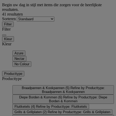
Begin uw dag in stijl met items die zorgen voor de heerlijkste
resultaten.
41 resultaten
Sorteren
Filter
Filter
Kleur
Kleur
Azure
Nectar
No Colour
Producttype
Producttype
Braadpannen & Kookpannen
(5)
Refine by Producttype:
Braadpannen & Kookpannen
Diepe Borden & Kommen
(6)
Refine by Producttype: Diepe
Borden & Kommen
Fluitketels
(4)
Refine by Producttype: Fluitketels
Grills & Grillplaten
(2)
Refine by Producttype: Grills & Grillplaten