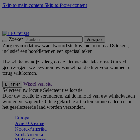
Skip to main content
Skip to footer content
Zomerse buitenmomenten met de BBQ Outdoor Collectie &
Thyme -
Shop Nu
De essentials van Le Creuset -
Ontdek Nu
Nieuwsbrieven: Registreer en bespaar 10%! -
Schrijf je nu in
Zoeken
Verwijder
Zorg ervoor dat uw wachtwoord sterk is, met minimaal 8 tekens,
inclusief een hoofdletter en een speciaal teken.
Uw winkelmandje is leeg op de nieuwe site. Maar maakt u zich
geen zorgen, we bewaren uw winkelmandje hier voor wanneer u
terug wilt komen.
Wissel van site
Blijf hier
Selecteer uw locatie
Selecteer uw locatie
Door uw locatie te veranderen, zal de inhoud van uw winkelwagen
worden verwijderd. Online gekochte artikelen kunnen alleen naar
het geselecteerde land worden verzonden.
Europa
Aziё / Oceaniё
Noord-Amerika
Zuid-Amerika