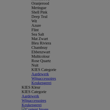
Oranjerood
Meringue
Shell Pink
Deep Teal
Wit
Azure
Flint
Sea Salt
Mat Zwart
Bleu Riviera
Chambray
Ebbenzwart
Multicolour
Rose Quartz
Nuit
KIES Categorie
Aardewerk
Wijnaccessoires
Keukengerei
KIES Kleur
KIES Categorie
Aardewerk
Wijnaccessoires
Keukengerei