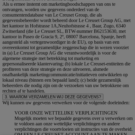
Als u ermee instemt om marketingboodschappen van ons te
ontvangen, worden uw gegevens onderdeel van de
consumentendatabase van Le Creuset Group, die als
gegevensbeheerder wordt beheerd door Le Creuset Group AG, met
het kantoor in Hofstrasse 1A,Neuhofstrasse 4 , Baar, Zugo, 6340
Zwitserland (die Le Creuset SL, BTW-nummer B62153630, met
kantoor in Paseo de Gracia 9, 2º, 08007 Barcelona, Spanje, heeft
aangesteld als vertegenwoordiger in de EU), op basis van een
overeenkomst tot gezamenlijke zeggenschap die in wezen voorziet
in (a) Le Creuset Group AG die verantwoordelijk is voor de
algemene strategie met betrekking tot marketing en
gepersonaliseerde klantervaring; (b) lokale Le Creuset-entiteiten die
profiteren van deze strategie en deze uitvoeren, alsmede
onafhankelijk marketingcommunicatie/initiatieven ontwikkelen op
lokaal niveau (binnen een bepaald land); (c) beide gezamenlijk
beheerders die nodig zijn om de verzoeken van uw betrokkene om
rechten af te handelen.
3. WAAROM VERZAMELEN WIJ DEZE GEGEVENS?
Wij kunnen uw gegevens verwerken voor de volgende doeleinden:
VOOR ONZE WETTELIJKE VERPLICHTINGEN
Mogelijk moeten we bepaalde gegevens over u verwerken om
te voldoen aan onze wettelijke verplichtingen en andere
verplichtingen die voortvloeien uit instructies van de overheid.
OM EEN LE CREUSET-ACCOUNT AAN TE MAKEN