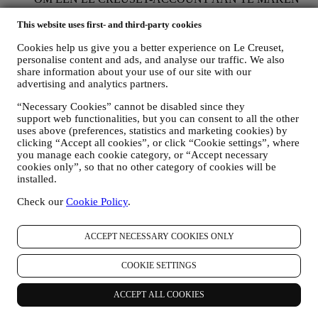
We zullen uw gegevens gebruiken om een Le Creuset-
account aan te maken die u toegang geeft tot een reeks
This website uses first- and third-party cookies
voordelen voor geregistreerde gebruikers, om beter te kunnen
Cookies help us give you a better experience on Le Creuset,
genieten van onze diensten, zoals sneller afrekenen, meerdere
personalise content and ads, and analyse our traffic. We also
verzendadressen opslaan, bestellingen bekijken en volgen.
share information about your use of our site with our
Elke verwerkingsactiviteit is vereist om ons in staat te stellen
advertising and analytics partners.
deze diensten aan u als Le Creuset-accounthouder te leveren.
OM UW BESTELLINGEN TE BEHEREN EN OM ONZE
“Necessary Cookies” cannot be disabled since they
PRODUCTEN, DIENSTEN EN ASSISTENTIE AAN U
support web functionalities, but you can consent to all the other
TE LEVEREN
uses above (preferences, statistics and marketing cookies) by
Wij zullen uw gegevens gebruiken om onze contractuele
clicking “Accept all cookies”, or click “Cookie settings”, where
relatie met u, uw aankoop van producten op de Website, uw
you manage each cookie category, or “Accept necessary
gebruik van de Website, eventuele latere hulp na de verkoop
cookies only”, so that no other category of cookies will be
of uw deelname aan onze wedstrijden te beheren. Mogelijk
installed.
moeten we bepaalde gegevens over u verwerken voor onze
Check our
Cookie Policy
.
administratieve doeleinden die verband houden met onze
contractuele relatie met u, zoals de boekhouding, facturering
en controle, verificatie van betaalkaarten, fraudescreening,
ACCEPT NECESSARY COOKIES ONLY
veiligheid, beveiliging, systeemtests, onderhoud en statistische
analyse. Af en toe moeten we mogelijk om administratieve of
COOKIE SETTINGS
operationele redenen contact met u opnemen. Bijvoorbeeld
om u een bevestiging van uw aankoop te sturen. We zullen
uw persoonsgegevens ook gebruiken om uw verzoeken te
ACCEPT ALL COOKIES
beantwoorden die via onze Websiteformulieren of andere