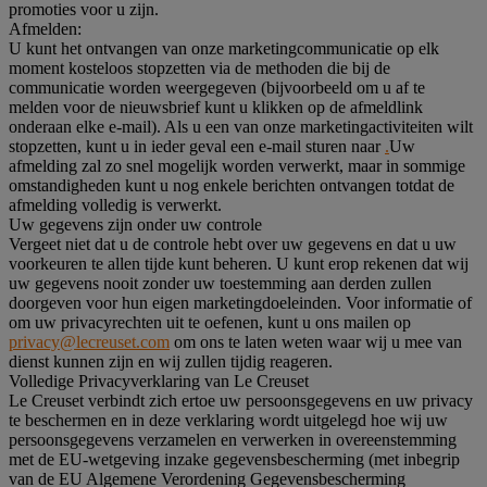
promoties voor u zijn.
Afmelden:
U kunt het ontvangen van onze marketingcommunicatie op elk
moment kosteloos stopzetten via de methoden die bij de
communicatie worden weergegeven (bijvoorbeeld om u af te
melden voor de nieuwsbrief kunt u klikken op de afmeldlink
onderaan elke e-mail). Als u een van onze marketingactiviteiten wilt
stopzetten, kunt u in ieder geval een e-mail sturen naar
.
Uw
afmelding zal zo snel mogelijk worden verwerkt, maar in sommige
omstandigheden kunt u nog enkele berichten ontvangen totdat de
afmelding volledig is verwerkt.
Uw gegevens zijn onder uw controle
Vergeet niet dat u de controle hebt over uw gegevens en dat u uw
voorkeuren te allen tijde kunt beheren. U kunt erop rekenen dat wij
uw gegevens nooit zonder uw toestemming aan derden zullen
doorgeven voor hun eigen marketingdoeleinden. Voor informatie of
om uw privacyrechten uit te oefenen, kunt u ons mailen op
privacy@lecreuset.com
om ons te laten weten waar wij u mee van
dienst kunnen zijn en wij zullen tijdig reageren.
Volledige Privacyverklaring van Le Creuset
Le Creuset verbindt zich ertoe uw persoonsgegevens en uw privacy
te beschermen en in deze verklaring wordt uitgelegd hoe wij uw
persoonsgegevens verzamelen en verwerken in overeenstemming
met de EU-wetgeving inzake gegevensbescherming (met inbegrip
van de EU Algemene Verordening Gegevensbescherming