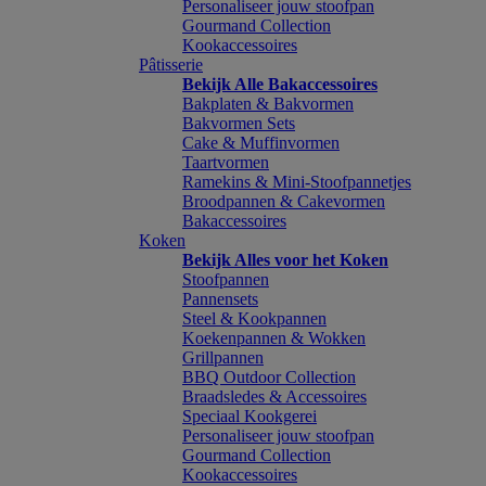
Personaliseer jouw stoofpan
Gourmand Collection
Kookaccessoires
Pâtisserie
Bekijk Alle Bakaccessoires
Bakplaten & Bakvormen
Bakvormen Sets
Cake & Muffinvormen
Taartvormen
Ramekins & Mini-Stoofpannetjes
Broodpannen & Cakevormen
Bakaccessoires
Koken
Bekijk Alles voor het Koken
Stoofpannen
Pannensets
Steel & Kookpannen
Koekenpannen & Wokken
Grillpannen
BBQ Outdoor Collection
Braadsledes & Accessoires
Speciaal Kookgerei
Personaliseer jouw stoofpan
Gourmand Collection
Kookaccessoires