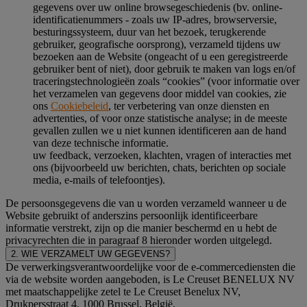
gegevens over uw online browsegeschiedenis (bv. online-
identificatienummers - zoals uw IP-adres, browserversie,
besturingssysteem, duur van het bezoek, terugkerende
gebruiker, geografische oorsprong), verzameld tijdens uw
bezoeken aan de Website (ongeacht of u een geregistreerde
gebruiker bent of niet), door gebruik te maken van logs en/of
traceringstechnologieën zoals “cookies” (voor informatie over
het verzamelen van gegevens door middel van cookies, zie
ons
Cookiebeleid
, ter verbetering van onze diensten en
advertenties, of voor onze statistische analyse; in de meeste
gevallen zullen we u niet kunnen identificeren aan de hand
van deze technische informatie.
uw feedback, verzoeken, klachten, vragen of interacties met
ons (bijvoorbeeld uw berichten, chats, berichten op sociale
media, e-mails of telefoontjes).
De persoonsgegevens die van u worden verzameld wanneer u de
Website gebruikt of anderszins persoonlijk identificeerbare
informatie verstrekt, zijn op die manier beschermd en u hebt de
privacyrechten die in paragraaf 8 hieronder worden uitgelegd.
2. WIE VERZAMELT UW GEGEVENS?
De verwerkingsverantwoordelijke voor de e-commercediensten die
via de website worden aangeboden, is Le Creuset BENELUX NV
met maatschappelijke zetel te Le Creuset Benelux NV,
Drukpersstraat 4, 1000 Brussel, België.