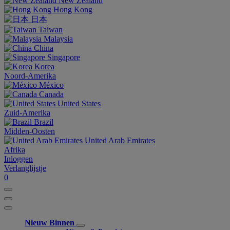
New Zealand
Hong Kong
日本
Taiwan
Malaysia
China
Singapore
Korea
Noord-Amerika
México
Canada
United States
Zuid-Amerika
Brazil
Midden-Oosten
United Arab Emirates
Afrika
Inloggen
Verlanglijstje
0
Nieuw Binnen