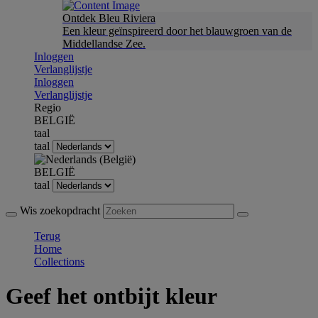
Ontdek Bleu Riviera
Een kleur geïnspireerd door het blauwgroen van de
Middellandse Zee.
Inloggen
Verlanglijstje
Inloggen
Verlanglijstje
Regio
BELGIË
taal
taal
BELGIË
taal
Wis zoekopdracht
Terug
Home
Collections
Geef het ontbijt kleur