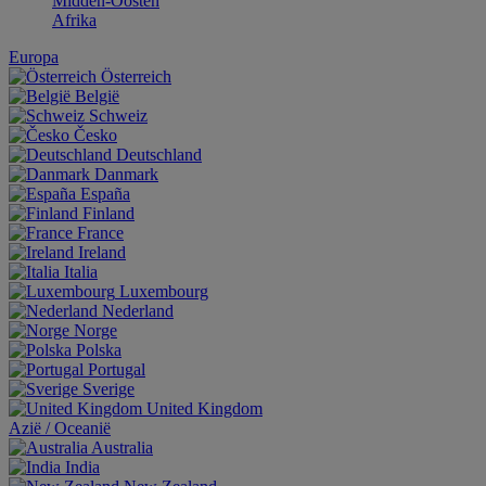
Midden-Oosten
Afrika
Europa
Österreich
België
Schweiz
Česko
Deutschland
Danmark
España
Finland
France
Ireland
Italia
Luxembourg
Nederland
Norge
Polska
Portugal
Sverige
United Kingdom
Aziё / Oceaniё
Australia
India