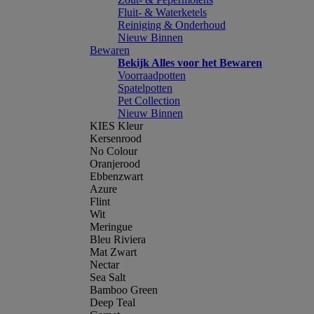
Fluit- & Waterketels
Reiniging & Onderhoud
Nieuw Binnen
Bewaren
Bekijk Alles voor het Bewaren
Voorraadpotten
Spatelpotten
Pet Collection
Nieuw Binnen
KIES Kleur
Kersenrood
No Colour
Oranjerood
Ebbenzwart
Azure
Flint
Wit
Meringue
Bleu Riviera
Mat Zwart
Nectar
Sea Salt
Bamboo Green
Deep Teal