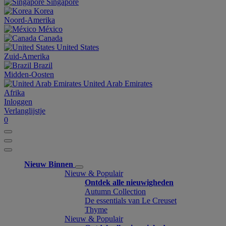
Singapore
Korea
Noord-Amerika
México
Canada
United States
Zuid-Amerika
Brazil
Midden-Oosten
United Arab Emirates
Afrika
Inloggen
Verlanglijstje
0
Nieuw Binnen
Nieuw & Populair
Ontdek alle nieuwigheden
Autumn Collection
De essentials van Le Creuset
Thyme
Nieuw & Populair