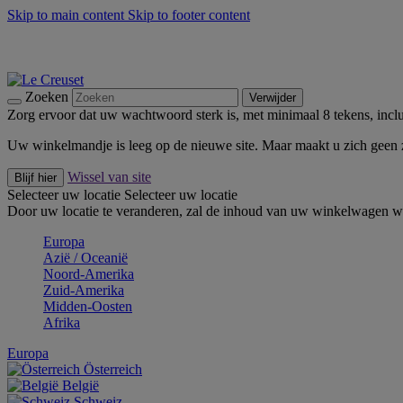
Skip to main content
Skip to footer content
Zomerse buitenmomenten met de BBQ Outdoor Collectie & Thy
De essentials van Le Creuset -
Ontdek Nu
Nieuwsbrieven: Registreer en bespaar 10%! -
Schrijf je nu in
Zoeken
Verwijder
Zorg ervoor dat uw wachtwoord sterk is, met minimaal 8 tekens, inclus
Uw winkelmandje is leeg op de nieuwe site. Maar maakt u zich geen
Wissel van site
Blijf hier
Selecteer uw locatie
Selecteer uw locatie
Door uw locatie te veranderen, zal de inhoud van uw winkelwagen wo
Europa
Aziё / Oceaniё
Noord-Amerika
Zuid-Amerika
Midden-Oosten
Afrika
Europa
Österreich
België
Schweiz