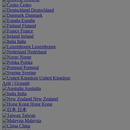
Česko
Deutschland
Danmark
España
Finland
France
Ireland
Italia
Luxembourg
Nederland
Norge
Polska
Portugal
Sverige
United Kingdom
Aziё / Oceaniё
Australia
India
New Zealand
Hong Kong
日本
Taiwan
Malaysia
China