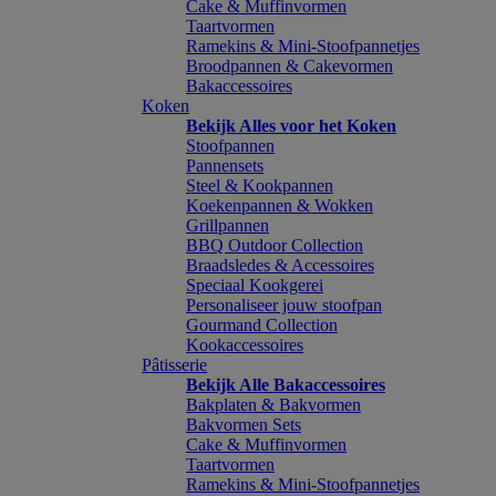
Cake & Muffinvormen
Taartvormen
Ramekins & Mini-Stoofpannetjes
Broodpannen & Cakevormen
Bakaccessoires
Koken
Bekijk Alles voor het Koken
Stoofpannen
Pannensets
Steel & Kookpannen
Koekenpannen & Wokken
Grillpannen
BBQ Outdoor Collection
Braadsledes & Accessoires
Speciaal Kookgerei
Personaliseer jouw stoofpan
Gourmand Collection
Kookaccessoires
Pâtisserie
Bekijk Alle Bakaccessoires
Bakplaten & Bakvormen
Bakvormen Sets
Cake & Muffinvormen
Taartvormen
Ramekins & Mini-Stoofpannetjes