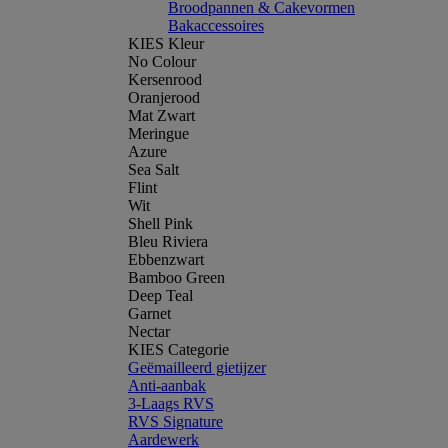
Broodpannen & Cakevormen
Bakaccessoires
KIES Kleur
No Colour
Kersenrood
Oranjerood
Mat Zwart
Meringue
Azure
Sea Salt
Flint
Wit
Shell Pink
Bleu Riviera
Ebbenzwart
Bamboo Green
Deep Teal
Garnet
Nectar
KIES Categorie
Geëmailleerd gietijzer
Anti-aanbak
3-Laags RVS
RVS Signature
Aardewerk