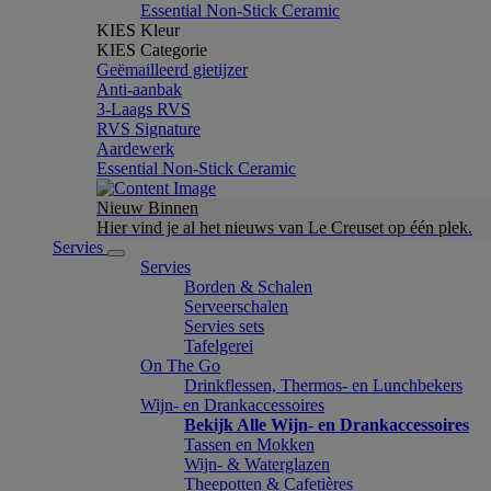
Essential Non-Stick Ceramic
KIES Kleur
KIES Categorie
Geëmailleerd gietijzer
Anti-aanbak
3-Laags RVS
RVS Signature
Aardewerk
Essential Non-Stick Ceramic
Nieuw Binnen
Hier vind je al het nieuws van Le Creuset op één plek.
Servies
Servies
Borden & Schalen
Serveerschalen
Servies sets
Tafelgerei
On The Go
Drinkflessen, Thermos- en Lunchbekers
Wijn- en Drankaccessoires
Bekijk Alle Wijn- en Drankaccessoires
Tassen en Mokken
Wijn- & Waterglazen
Theepotten & Cafetières