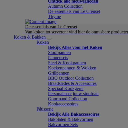
Ontdek alle nieuwigheden
Autumn Collection
De essentials van Le Creuset
Thyme
De essentials van Le Creuset
Van koken tot serveren: vind hier de onmisbare product
Koken & Bakken
Koken
Bekijk Alles voor het Koken
Stoofpannen
Pannensets
Steel & Kookpannen
Koekenpannen & Wokken
Grillpannen
BBQ Outdoor Collection
Braadsledes & Accessoires
Speciaal Kookgerei
Personaliseer jouw stoofpan
Gourmand Collection
Kookaccessoires
Pâtisserie
Bekijk Alle Bakaccessoires
Bakplaten & Bakvormen
Bakvormen Sets