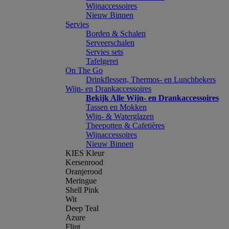
Wijnaccessoires
Nieuw Binnen
Servies
Borden & Schalen
Serveerschalen
Servies sets
Tafelgerei
On The Go
Drinkflessen, Thermos- en Lunchbekers
Wijn- en Drankaccessoires
Bekijk Alle Wijn- en Drankaccessoires
Tassen en Mokken
Wijn- & Waterglazen
Theepotten & Cafetières
Wijnaccessoires
Nieuw Binnen
KIES Kleur
Kersenrood
Oranjerood
Meringue
Shell Pink
Wit
Deep Teal
Azure
Flint