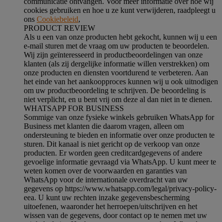
communicatie ontvangen. Voor meer informatie over hoe wij
cookies gebruiken en hoe u ze kunt verwijderen, raadpleegt u
ons
Cookiebeleid
,
PRODUCT REVIEW
Als u een van onze producten hebt gekocht, kunnen wij u een
e-mail sturen met de vraag om uw producten te beoordelen.
Wij zijn geïnteresseerd in productbeoordelingen van onze
klanten (als zij dergelijke informatie willen verstrekken) om
onze producten en diensten voortdurend te verbeteren. Aan
het einde van het aankoopproces kunnen wij u ook uitnodigen
om uw productbeoordeling te schrijven. De beoordeling is
niet verplicht, en u bent vrij om deze al dan niet in te dienen.
WHATSAPP FOR BUSINESS
Sommige van onze fysieke winkels gebruiken WhatsApp for
Business met klanten die daarom vragen, alleen om
ondersteuning te bieden en informatie over onze producten te
sturen. Dit kanaal is niet gericht op de verkoop van onze
producten. Er worden geen creditcardgegevens of andere
gevoelige informatie gevraagd via WhatsApp. U kunt meer te
weten komen over de voorwaarden en garanties van
WhatsApp voor de internationale overdracht van uw
gegevens op https://www.whatsapp.com/legal/privacy-policy-
eea. U kunt uw rechten inzake gegevensbescherming
uitoefenen, waaronder het herroepen/uitschrijven en het
wissen van de gegevens, door contact op te nemen met uw