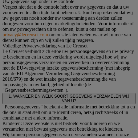
Uw gegevens zijn onder uw controle
Vergeet niet dat u de controle hebt over uw gegevens en dat u uw
voorkeuren te allen tijde kunt beheren. U kunt erop rekenen dat wij
uw gegevens nooit zonder uw toestemming aan derden zullen
doorgeven voor hun eigen marketingdoeleinden. Voor informatie of
om uw privacyrechten uit te oefenen, kunt u ons mailen op
privacy@lecreuset.com
om ons te laten weten waar wij u mee van
dienst kunnen zijn en wij zullen tijdig reageren.
Volledige Privacyverklaring van Le Creuset
Le Creuset verbindt zich ertoe uw persoonsgegevens en uw privacy
te beschermen en in deze verklaring wordt uitgelegd hoe wij uw
persoonsgegevens verzamelen en verwerken in overeenstemming
met de EU-wetgeving inzake gegevensbescherming (met inbegrip
van de EU Algemene Verordening Gegevensbescherming
2016/679) en de wet inzake gegevensbescherming die van
toepassing is in uw land, gebied of locatie (de
"Gegevensbeschermingswetten").
1. WANNEER EN WELK SOORT GEGEVENS VERZAMELEN WIJ
VAN U?
“Persoonsgegevens” betekent alle informatie met betrekking tot u en
die ons in staat stelt om u te identificeren, hetzij rechtstreeks of in
combinatie met andere informatie.
Kinderen: Deze website is niet bedoeld voor kinderen en we
verzamelen niet bewust gegevens met betrekking tot kinderen.
Wij kunnen persoonsgegevens van u verzamelen wanneer u onze