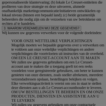
gepersonaliseerde klantervaring; (b) lokale Le Creuset-entiteiten die
profiteren van deze strategie en deze uitvoeren, alsmede
onafhankelijk marketingcommunicatie/initiatieven ontwikkelen op
lokaal niveau (binnen een bepaald land); (c) beide gezamenlijk
beheerders die nodig zijn om de verzoeken van uw betrokkene om
rechten af te handelen.
3. WAAROM VERZAMELEN WIJ DEZE GEGEVENS?
Wij kunnen uw gegevens verwerken voor de volgende doeleinden:
VOOR ONZE WETTELIJKE VERPLICHTINGEN
Mogelijk moeten we bepaalde gegevens over u verwerken om
te voldoen aan onze wettelijke verplichtingen en andere
verplichtingen die voortvloeien uit instructies van de overheid.
OM EEN LE CREUSET-ACCOUNT AAN TE MAKEN
We zullen uw gegevens gebruiken om een Le Creuset-
account aan te maken die u toegang geeft tot een reeks
voordelen voor geregistreerde gebruikers, om beter te kunnen
genieten van onze diensten, zoals sneller afrekenen, meerdere
verzendadressen opslaan, bestellingen bekijken en volgen.
Elke verwerkingsactiviteit is vereist om ons in staat te stellen
deze diensten aan u als Le Creuset-accounthouder te leveren.
OM UW BESTELLINGEN TE BEHEREN EN OM ONZE
PRODUCTEN, DIENSTEN EN ASSISTENTIE AAN U
TE LEVEREN
Wij zullen uw gegevens gebruiken om onze contractuele