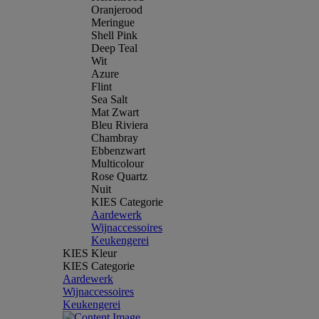
Oranjerood
Meringue
Shell Pink
Deep Teal
Wit
Azure
Flint
Sea Salt
Mat Zwart
Bleu Riviera
Chambray
Ebbenzwart
Multicolour
Rose Quartz
Nuit
KIES Categorie
Aardewerk
Wijnaccessoires
Keukengerei
KIES Kleur
KIES Categorie
Aardewerk
Wijnaccessoires
Keukengerei