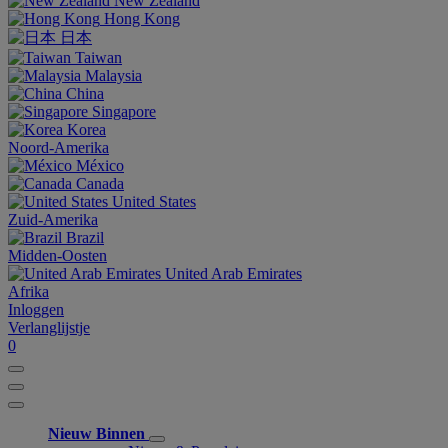
New Zealand
Hong Kong
日本
Taiwan
Malaysia
China
Singapore
Korea
Noord-Amerika
México
Canada
United States
Zuid-Amerika
Brazil
Midden-Oosten
United Arab Emirates
Afrika
Inloggen
Verlanglijstje
0
Nieuw Binnen