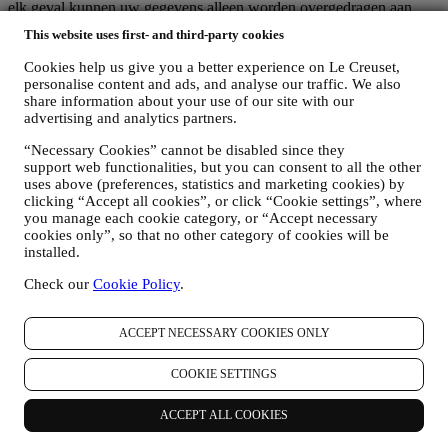
elk geval kunnen uw gegevens alleen worden overgedragen aan
landen buiten de EER die een adequate bescherming bieden volgens
This website uses first- and third-party cookies
de Europese wetgeving (zoals Zwitserland, waar Le Creuset Group
AG is gevestigd) of, indien dit niet het geval is, onder specifieke
Cookies help us give you a better experience on Le Creuset,
contractuele regelingen om de naleving van de Europese regels en
personalise content and ads, and analyse our traffic. We also
normen voor de bescherming van persoonsgegevens te waarborgen
share information about your use of our site with our
(wij gebruiken bijvoorbeeld de modelclausules van de Europese
advertising and analytics partners.
Commissie voor onze contracten voor gegevensverwerking).
“Necessary Cookies” cannot be disabled since they
Wanneer uw persoonsgegevens naar andere landen dan het land
support web functionalities, but you can consent to all the other
waar u woont of naar landen buiten de EER worden verzonden,
uses above (preferences, statistics and marketing cookies) by
worden uw gegevens in ieder geval beschermd door adequate
clicking “Accept all cookies”, or click “Cookie settings”, where
veiligheidssystemen, die voortdurend worden bijgewerkt en
you manage each cookie category, or “Accept necessary
onderhouden in overeenstemming met de wetgeving inzake
cookies only”, so that no other category of cookies will be
gegevensbescherming.
installed.
5. HOELANG BEWAREN WIJ UW GEGEVENS?
Wij bewaren uw persoonlijke gegevens zolang wij ze nodig hebben
Check our
Cookie Policy
.
voor de doeleinden waarvoor ze zijn verzameld, waarna ze worden
vernietigd of onbruikbaar worden gemaakt. Het kan bijvoorbeeld
voorkomen dat wij gegevens over uw aankoop moeten bewaren om
ACCEPT NECESSARY COOKIES ONLY
te voldoen aan onze wettelijke verplichtingen of om geschillen op te
lossen. Uw Le Creuset-account wordt live gehouden totdat u ons
COOKIE SETTINGS
vraagt om deze te annuleren. Wij bewaren uw gegevens om u
nieuwsbrieven, marketingcommunicatie en gepersonaliseerde
ACCEPT ALL COOKIES
inhoud te bieden zolang u daarmee instemt. Uw persoonsgegevens
die voor marketingdoeleinden worden verzameld, worden