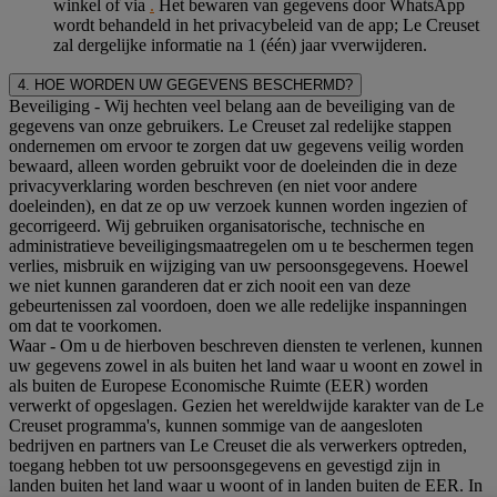
winkel of via
.
Het bewaren van gegevens door WhatsApp
wordt behandeld in het privacybeleid van de app; Le Creuset
zal dergelijke informatie na 1 (één) jaar vverwijderen.
4. HOE WORDEN UW GEGEVENS BESCHERMD?
Beveiliging
- Wij hechten veel belang aan de beveiliging van de
gegevens van onze gebruikers. Le Creuset zal redelijke stappen
ondernemen om ervoor te zorgen dat uw gegevens veilig worden
bewaard, alleen worden gebruikt voor de doeleinden die in deze
privacyverklaring worden beschreven (en niet voor andere
doeleinden), en dat ze op uw verzoek kunnen worden ingezien of
gecorrigeerd. Wij gebruiken organisatorische, technische en
administratieve beveiligingsmaatregelen om u te beschermen tegen
verlies, misbruik en wijziging van uw persoonsgegevens. Hoewel
we niet kunnen garanderen dat er zich nooit een van deze
gebeurtenissen zal voordoen, doen we alle redelijke inspanningen
om dat te voorkomen.
Waar
- Om u de hierboven beschreven diensten te verlenen, kunnen
uw gegevens zowel in als buiten het land waar u woont en zowel in
als buiten de Europese Economische Ruimte (EER) worden
verwerkt of opgeslagen. Gezien het wereldwijde karakter van de Le
Creuset programma's, kunnen sommige van de aangesloten
bedrijven en partners van Le Creuset die als verwerkers optreden,
toegang hebben tot uw persoonsgegevens en gevestigd zijn in
landen buiten het land waar u woont of in landen buiten de EER. In