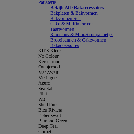
Pâtisserie
Bekijk Alle Bakaccessoires
Bakplaten & Bakvormen
Bakvormen Sets
Cake & Muffinvormen
Taartvormen
Ramekins & Mini-Stoofpannetjes
Broodpannen & Cakevormen
Bakaccessoires
KIES Kleur
No Colour
Kersenrood
Oranjerood
Mat Zwart
Meringue
Azure
Sea Salt
Flint
Wit
Shell Pink
Bleu Riviera
Ebbenzwart
Bamboo Green
Deep Teal
Garnet