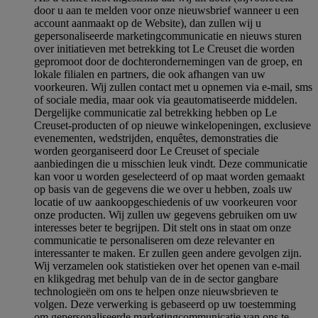
door u aan te melden voor onze nieuwsbrief wanneer u een
account aanmaakt op de Website), dan zullen wij u
gepersonaliseerde marketingcommunicatie en nieuws sturen
over initiatieven met betrekking tot Le Creuset die worden
gepromoot door de dochterondernemingen van de groep, en
lokale filialen en partners, die ook afhangen van uw
voorkeuren. Wij zullen contact met u opnemen via e-mail, sms
of sociale media, maar ook via geautomatiseerde middelen.
Dergelijke communicatie zal betrekking hebben op Le
Creuset-producten of op nieuwe winkelopeningen, exclusieve
evenementen, wedstrijden, enquêtes, demonstraties die
worden georganiseerd door Le Creuset of speciale
aanbiedingen die u misschien leuk vindt. Deze communicatie
kan voor u worden geselecteerd of op maat worden gemaakt
op basis van de gegevens die we over u hebben, zoals uw
locatie of uw aankoopgeschiedenis of uw voorkeuren voor
onze producten. Wij zullen uw gegevens gebruiken om uw
interesses beter te begrijpen. Dit stelt ons in staat om onze
communicatie te personaliseren om deze relevanter en
interessanter te maken. Er zullen geen andere gevolgen zijn.
Wij verzamelen ook statistieken over het openen van e-mail
en klikgedrag met behulp van de in de sector gangbare
technologieën om ons te helpen onze nieuwsbrieven te
volgen. Deze verwerking is gebaseerd op uw toestemming
om gepersonaliseerde marketingcommunicatie van ons te