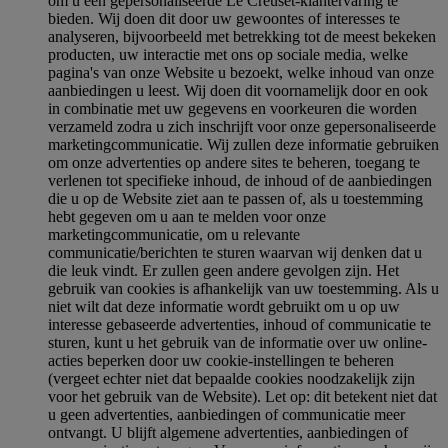
om u een gepersonaliseerde Le Creuset-klantervaring te
bieden. Wij doen dit door uw gewoontes of interesses te
analyseren, bijvoorbeeld met betrekking tot de meest bekeken
producten, uw interactie met ons op sociale media, welke
pagina's van onze Website u bezoekt, welke inhoud van onze
aanbiedingen u leest. Wij doen dit voornamelijk door en ook
in combinatie met uw gegevens en voorkeuren die worden
verzameld zodra u zich inschrijft voor onze gepersonaliseerde
marketingcommunicatie. Wij zullen deze informatie gebruiken
om onze advertenties op andere sites te beheren, toegang te
verlenen tot specifieke inhoud, de inhoud of de aanbiedingen
die u op de Website ziet aan te passen of, als u toestemming
hebt gegeven om u aan te melden voor onze
marketingcommunicatie, om u relevante
communicatie/berichten te sturen waarvan wij denken dat u
die leuk vindt. Er zullen geen andere gevolgen zijn. Het
gebruik van cookies is afhankelijk van uw toestemming. Als u
niet wilt dat deze informatie wordt gebruikt om u op uw
interesse gebaseerde advertenties, inhoud of communicatie te
sturen, kunt u het gebruik van de informatie over uw online-
acties beperken door uw cookie-instellingen te beheren
(vergeet echter niet dat bepaalde cookies noodzakelijk zijn
voor het gebruik van de Website). Let op: dit betekent niet dat
u geen advertenties, aanbiedingen of communicatie meer
ontvangt. U blijft algemene advertenties, aanbiedingen of