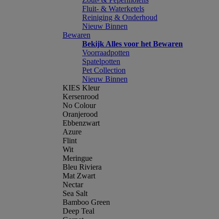
Fluit- & Waterketels
Reiniging & Onderhoud
Nieuw Binnen
Bewaren
Bekijk Alles voor het Bewaren
Voorraadpotten
Spatelpotten
Pet Collection
Nieuw Binnen
KIES Kleur
Kersenrood
No Colour
Oranjerood
Ebbenzwart
Azure
Flint
Wit
Meringue
Bleu Riviera
Mat Zwart
Nectar
Sea Salt
Bamboo Green
Deep Teal