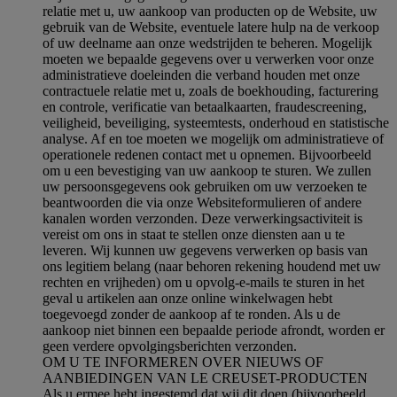
relatie met u, uw aankoop van producten op de Website, uw
gebruik van de Website, eventuele latere hulp na de verkoop
of uw deelname aan onze wedstrijden te beheren. Mogelijk
moeten we bepaalde gegevens over u verwerken voor onze
administratieve doeleinden die verband houden met onze
contractuele relatie met u, zoals de boekhouding, facturering
en controle, verificatie van betaalkaarten, fraudescreening,
veiligheid, beveiliging, systeemtests, onderhoud en statistische
analyse. Af en toe moeten we mogelijk om administratieve of
operationele redenen contact met u opnemen. Bijvoorbeeld
om u een bevestiging van uw aankoop te sturen. We zullen
uw persoonsgegevens ook gebruiken om uw verzoeken te
beantwoorden die via onze Websiteformulieren of andere
kanalen worden verzonden. Deze verwerkingsactiviteit is
vereist om ons in staat te stellen onze diensten aan u te
leveren. Wij kunnen uw gegevens verwerken op basis van
ons legitiem belang (naar behoren rekening houdend met uw
rechten en vrijheden) om u opvolg-e-mails te sturen in het
geval u artikelen aan onze online winkelwagen hebt
toegevoegd zonder de aankoop af te ronden. Als u de
aankoop niet binnen een bepaalde periode afrondt, worden er
geen verdere opvolgingsberichten verzonden.
OM U TE INFORMEREN OVER NIEUWS OF
AANBIEDINGEN VAN LE CREUSET-PRODUCTEN
Als u ermee hebt ingestemd dat wij dit doen (bijvoorbeeld