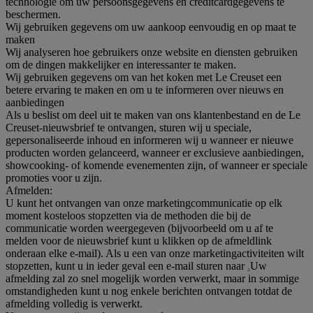
technologie om uw persoonsgegevens en creditcardgegevens te
beschermen.
Wij gebruiken gegevens om uw aankoop eenvoudig en op maat te
maken
Wij analyseren hoe gebruikers onze website en diensten gebruiken
om de dingen makkelijker en interessanter te maken.
Wij gebruiken gegevens om van het koken met Le Creuset een
betere ervaring te maken en om u te informeren over nieuws en
aanbiedingen
Als u beslist om deel uit te maken van ons klantenbestand en de Le
Creuset-nieuwsbrief te ontvangen, sturen wij u speciale,
gepersonaliseerde inhoud en informeren wij u wanneer er nieuwe
producten worden gelanceerd, wanneer er exclusieve aanbiedingen,
showcooking- of komende evenementen zijn, of wanneer er speciale
promoties voor u zijn.
Afmelden:
U kunt het ontvangen van onze marketingcommunicatie op elk
moment kosteloos stopzetten via de methoden die bij de
communicatie worden weergegeven (bijvoorbeeld om u af te
melden voor de nieuwsbrief kunt u klikken op de afmeldlink
onderaan elke e-mail). Als u een van onze marketingactiviteiten wilt
stopzetten, kunt u in ieder geval een e-mail sturen naar
.
Uw
afmelding zal zo snel mogelijk worden verwerkt, maar in sommige
omstandigheden kunt u nog enkele berichten ontvangen totdat de
afmelding volledig is verwerkt.