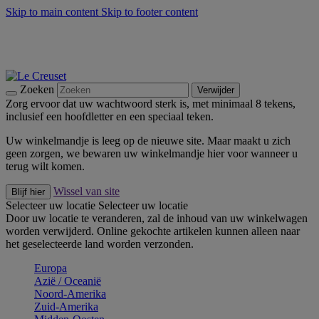
Skip to main content
Skip to footer content
Zomerse buitenmomenten met de BBQ Outdoor Collectie &
Thyme -
Shop Nu
De essentials van Le Creuset -
Ontdek Nu
Nieuwsbrieven: Registreer en bespaar 10%! -
Schrijf je nu in
Zoeken
Verwijder
Zorg ervoor dat uw wachtwoord sterk is, met minimaal 8 tekens,
inclusief een hoofdletter en een speciaal teken.
Uw winkelmandje is leeg op de nieuwe site. Maar maakt u zich
geen zorgen, we bewaren uw winkelmandje hier voor wanneer u
terug wilt komen.
Wissel van site
Blijf hier
Selecteer uw locatie
Selecteer uw locatie
Door uw locatie te veranderen, zal de inhoud van uw winkelwagen
worden verwijderd. Online gekochte artikelen kunnen alleen naar
het geselecteerde land worden verzonden.
Europa
Aziё / Oceaniё
Noord-Amerika
Zuid-Amerika