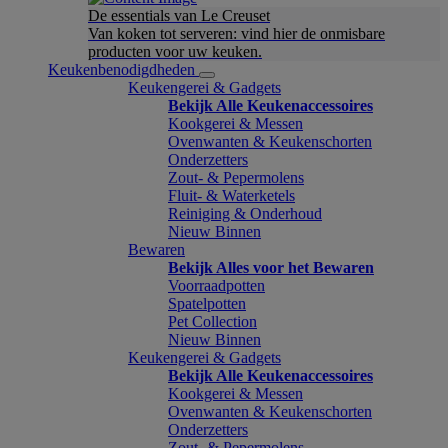
De essentials van Le Creuset
Van koken tot serveren: vind hier de onmisbare
producten voor uw keuken.
Keukenbenodigdheden
Keukengerei & Gadgets
Bekijk Alle Keukenaccessoires
Kookgerei & Messen
Ovenwanten & Keukenschorten
Onderzetters
Zout- & Pepermolens
Fluit- & Waterketels
Reiniging & Onderhoud
Nieuw Binnen
Bewaren
Bekijk Alles voor het Bewaren
Voorraadpotten
Spatelpotten
Pet Collection
Nieuw Binnen
Keukengerei & Gadgets
Bekijk Alle Keukenaccessoires
Kookgerei & Messen
Ovenwanten & Keukenschorten
Onderzetters
Zout- & Pepermolens