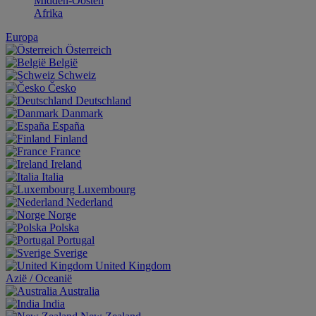
Midden-Oosten
Afrika
Europa
Österreich
België
Schweiz
Česko
Deutschland
Danmark
España
Finland
France
Ireland
Italia
Luxembourg
Nederland
Norge
Polska
Portugal
Sverige
United Kingdom
Aziё / Oceaniё
Australia
India