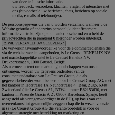
van deze technische informatie.
uw feedback, verzoeken, klachten, vragen of interacties met
ons (bijvoorbeeld uw berichten, chats, berichten op sociale
media, e-mails of telefoontjes).
De persoonsgegevens die van u worden verzameld wanneer u de
Website gebruikt of anderszins persoonlijk identificeerbare
informatie verstrekt, zijn op die manier beschermd en u hebt de
privacyrechten die in paragraaf 8 hieronder worden uitgelegd.
2. WIE VERZAMELT UW GEGEVENS?
De verwerkingsverantwoordelijke voor de e-commercediensten die
via de website worden aangeboden, is Le Creuset BENELUX NV
met maatschappelijke zetel te Le Creuset Benelux NV,
Drukpersstraat 4, 1000 Brussel, België.
Als u ermee instemt om marketingboodschappen van ons te
ontvangen, worden uw gegevens onderdeel van de
consumentendatabase van Le Creuset Group, die als
gegevensbeheerder wordt beheerd door Le Creuset Group AG, met
het kantoor in Hofstrasse 1A,Neuhofstrasse 4 , Baar, Zugo, 6340
Zwitserland (die Le Creuset SL, BTW-nummer B62153630, met
kantoor in Paseo de Gracia 9, 2º, 08007 Barcelona, Spanje, heeft
aangesteld als vertegenwoordiger in de EU), op basis van een
overeenkomst tot gezamenlijke zeggenschap die in wezen voorziet
in (a) Le Creuset Group AG die verantwoordelijk is voor de
algemene strategie met betrekking tot marketing en