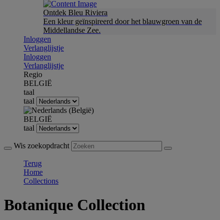
Ontdek Bleu Riviera
Een kleur geïnspireerd door het blauwgroen van de
Middellandse Zee.
Inloggen
Verlanglijstje
Inloggen
Verlanglijstje
Regio
BELGIË
taal
taal
BELGIË
taal
Wis zoekopdracht
Terug
Home
Collections
Botanique Collection