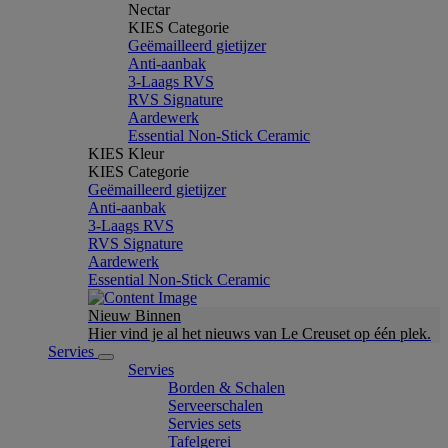
Nectar
KIES Categorie
Geëmailleerd gietijzer
Anti-aanbak
3-Laags RVS
RVS Signature
Aardewerk
Essential Non-Stick Ceramic
KIES Kleur
KIES Categorie
Geëmailleerd gietijzer
Anti-aanbak
3-Laags RVS
RVS Signature
Aardewerk
Essential Non-Stick Ceramic
Nieuw Binnen
Hier vind je al het nieuws van Le Creuset op één plek.
Servies
Servies
Borden & Schalen
Serveerschalen
Servies sets
Tafelgerei