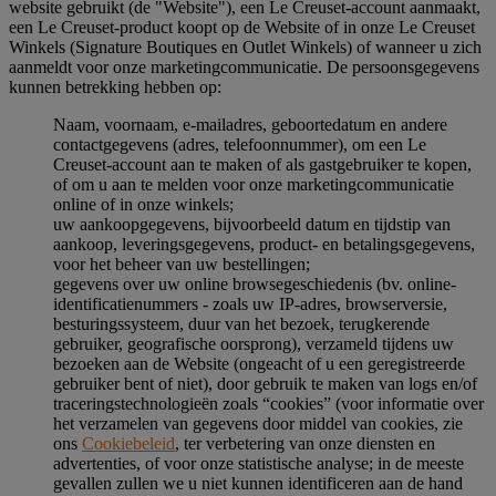
website gebruikt (de "Website"), een Le Creuset-account aanmaakt,
een Le Creuset-product koopt op de Website of in onze Le Creuset
Winkels (Signature Boutiques en Outlet Winkels) of wanneer u zich
aanmeldt voor onze marketingcommunicatie. De persoonsgegevens
kunnen betrekking hebben op:
Naam, voornaam, e-mailadres, geboortedatum en andere
contactgegevens (adres, telefoonnummer), om een Le
Creuset-account aan te maken of als gastgebruiker te kopen,
of om u aan te melden voor onze marketingcommunicatie
online of in onze winkels;
uw aankoopgegevens, bijvoorbeeld datum en tijdstip van
aankoop, leveringsgegevens, product- en betalingsgegevens,
voor het beheer van uw bestellingen;
gegevens over uw online browsegeschiedenis (bv. online-
identificatienummers - zoals uw IP-adres, browserversie,
besturingssysteem, duur van het bezoek, terugkerende
gebruiker, geografische oorsprong), verzameld tijdens uw
bezoeken aan de Website (ongeacht of u een geregistreerde
gebruiker bent of niet), door gebruik te maken van logs en/of
traceringstechnologieën zoals “cookies” (voor informatie over
het verzamelen van gegevens door middel van cookies, zie
ons
Cookiebeleid
, ter verbetering van onze diensten en
advertenties, of voor onze statistische analyse; in de meeste
gevallen zullen we u niet kunnen identificeren aan de hand