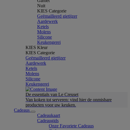
Garnet
Nuit
KIES Categorie
Geëmailleerd gietijzer
Aardewerk
Ketels
Molens
Silicone
Keukengerei
KIES Kleur
KIES Categorie
Geëmailleerd gietijzer
Aardewerk
Ketels
Molens
Silicone
Keukengerei
De essentials van Le Creuset
Van koken tot serveren: vind hier de onmisbare
producten voor uw keuken.
Cadeaus
Cadeaukaart
Cadeaugids
Onze Favoriete Cadeaus