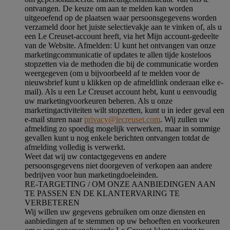
ontvangen. De keuze om aan te melden kan worden
uitgeoefend op de plaatsen waar persoonsgegevens worden
verzameld door het juiste selectievakje aan te vinken of, als u
een Le Creuset-account heeft, via het Mijn account-gedeelte
van de Website.
Afmelden
: U kunt het ontvangen van onze
marketingcommunicatie of updates te allen tijde kosteloos
stopzetten via de methoden die bij de communicatie worden
weergegeven (om u bijvoorbeeld af te melden voor de
nieuwsbrief kunt u klikken op de afmeldlink onderaan elke e-
mail). Als u een Le Creuset account hebt, kunt u eenvoudig
uw marketingvoorkeuren beheren. Als u onze
marketingactiviteiten wilt stopzetten, kunt u in ieder geval een
e-mail sturen naar
privacy@lecreuset.com
. Wij zullen uw
afmelding zo spoedig mogelijk verwerken, maar in sommige
gevallen kunt u nog enkele berichten ontvangen totdat de
afmelding volledig is verwerkt.
Weet dat wij uw contactgegevens en andere
persoonsgegevens niet doorgeven of verkopen aan andere
bedrijven voor hun marketingdoeleinden.
RE-TARGETING / OM ONZE AANBIEDINGEN AAN
TE PASSEN EN DE KLANTERVARING TE
VERBETEREN
Wij willen uw gegevens gebruiken om onze diensten en
aanbiedingen af te stemmen op uw behoeften en voorkeuren