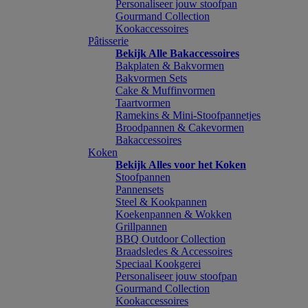
Personaliseer jouw stoofpan
Gourmand Collection
Kookaccessoires
Pâtisserie
Bekijk Alle Bakaccessoires
Bakplaten & Bakvormen
Bakvormen Sets
Cake & Muffinvormen
Taartvormen
Ramekins & Mini-Stoofpannetjes
Broodpannen & Cakevormen
Bakaccessoires
Koken
Bekijk Alles voor het Koken
Stoofpannen
Pannensets
Steel & Kookpannen
Koekenpannen & Wokken
Grillpannen
BBQ Outdoor Collection
Braadsledes & Accessoires
Speciaal Kookgerei
Personaliseer jouw stoofpan
Gourmand Collection
Kookaccessoires