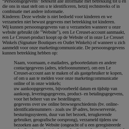
“Persoonsgegevens” betekent alle informatie met betrekking tot u en
die ons in staat stelt om u te identificeren, hetzij rechtstreeks of in
combinatie met andere informatie.
Kinderen: Deze website is niet bedoeld voor kinderen en we
verzamelen niet bewust gegevens met betrekking tot kinderen.
Wij kunnen persoonsgegevens van u verzamelen wanneer u onze
website gebruikt (de "Website"), een Le Creuset-account aanmaakt,
een Le Creuset-product koopt op de Website of in onze Le Creuset
Winkels (Signature Boutiques en Outlet Winkels) of wanneer u zich
aanmeldt voor onze marketingcommunicatie. De persoonsgegevens
kunnen betrekking hebben op:
Naam, voornaam, e-mailadres, geboortedatum en andere
contactgegevens (adres, telefoonnummer), om een Le
Creuset-account aan te maken of als gastgebruiker te kopen,
of om u aan te melden voor onze marketingcommunicatie
online of in onze winkels;
uw aankoopgegevens, bijvoorbeeld datum en tijdstip van
aankoop, leveringsgegevens, product- en betalingsgegevens,
voor het beheer van uw bestellingen;
gegevens over uw online browsegeschiedenis (bv. online-
identificatienummers - zoals uw IP-adres, browserversie,
besturingssysteem, duur van het bezoek, terugkerende
gebruiker, geografische oorsprong), verzameld tijdens uw
bezoeken aan de Website (ongeacht of u een geregistreerde