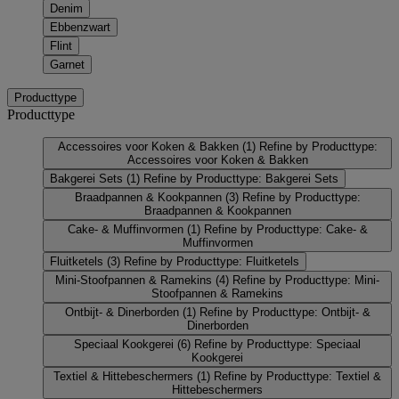
Denim
Ebbenzwart
Flint
Garnet
Producttype
Producttype
Accessoires voor Koken & Bakken
(1)
Refine by Producttype:
Accessoires voor Koken & Bakken
Bakgerei Sets
(1)
Refine by Producttype: Bakgerei Sets
Braadpannen & Kookpannen
(3)
Refine by Producttype:
Braadpannen & Kookpannen
Cake- & Muffinvormen
(1)
Refine by Producttype: Cake- &
Muffinvormen
Fluitketels
(3)
Refine by Producttype: Fluitketels
Mini-Stoofpannen & Ramekins
(4)
Refine by Producttype: Mini-
Stoofpannen & Ramekins
Ontbijt- & Dinerborden
(1)
Refine by Producttype: Ontbijt- &
Dinerborden
Speciaal Kookgerei
(6)
Refine by Producttype: Speciaal
Kookgerei
Textiel & Hittebeschermers
(1)
Refine by Producttype: Textiel &
Hittebeschermers