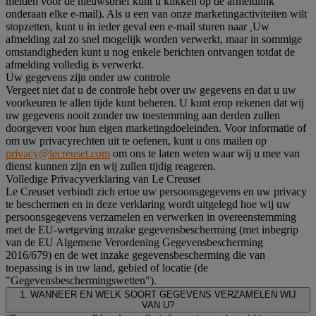
melden voor de nieuwsbrief kunt u klikken op de afmeldlink
onderaan elke e-mail). Als u een van onze marketingactiviteiten wilt
stopzetten, kunt u in ieder geval een e-mail sturen naar
.
Uw
afmelding zal zo snel mogelijk worden verwerkt, maar in sommige
omstandigheden kunt u nog enkele berichten ontvangen totdat de
afmelding volledig is verwerkt.
Uw gegevens zijn onder uw controle
Vergeet niet dat u de controle hebt over uw gegevens en dat u uw
voorkeuren te allen tijde kunt beheren. U kunt erop rekenen dat wij
uw gegevens nooit zonder uw toestemming aan derden zullen
doorgeven voor hun eigen marketingdoeleinden. Voor informatie of
om uw privacyrechten uit te oefenen, kunt u ons mailen op
privacy@lecreuset.com
om ons te laten weten waar wij u mee van
dienst kunnen zijn en wij zullen tijdig reageren.
Volledige Privacyverklaring van Le Creuset
Le Creuset verbindt zich ertoe uw persoonsgegevens en uw privacy
te beschermen en in deze verklaring wordt uitgelegd hoe wij uw
persoonsgegevens verzamelen en verwerken in overeenstemming
met de EU-wetgeving inzake gegevensbescherming (met inbegrip
van de EU Algemene Verordening Gegevensbescherming
2016/679) en de wet inzake gegevensbescherming die van
toepassing is in uw land, gebied of locatie (de
"Gegevensbeschermingswetten").
1. WANNEER EN WELK SOORT GEGEVENS VERZAMELEN WIJ
VAN U?