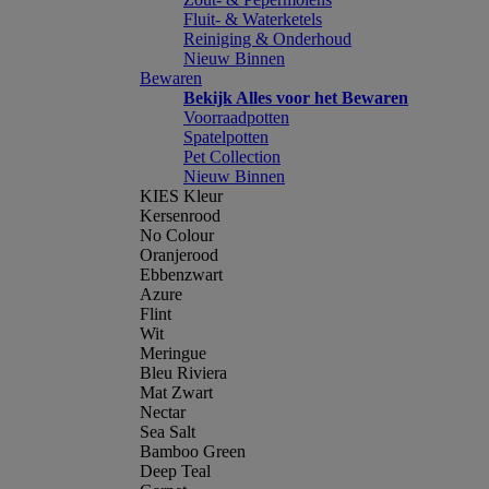
Fluit- & Waterketels
Reiniging & Onderhoud
Nieuw Binnen
Bewaren
Bekijk Alles voor het Bewaren
Voorraadpotten
Spatelpotten
Pet Collection
Nieuw Binnen
KIES Kleur
Kersenrood
No Colour
Oranjerood
Ebbenzwart
Azure
Flint
Wit
Meringue
Bleu Riviera
Mat Zwart
Nectar
Sea Salt
Bamboo Green
Deep Teal