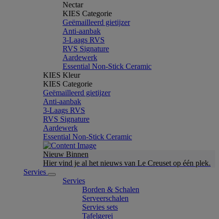
Nectar
KIES Categorie
Geëmailleerd gietijzer
Anti-aanbak
3-Laags RVS
RVS Signature
Aardewerk
Essential Non-Stick Ceramic
KIES Kleur
KIES Categorie
Geëmailleerd gietijzer
Anti-aanbak
3-Laags RVS
RVS Signature
Aardewerk
Essential Non-Stick Ceramic
Nieuw Binnen
Hier vind je al het nieuws van Le Creuset op één plek.
Servies
Servies
Borden & Schalen
Serveerschalen
Servies sets
Tafelgerei