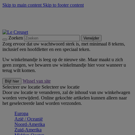
Skip to main content
Skip to footer content
Zomerse buitenmomenten met de BBQ Outdoor Collectie &
Thyme -
Shop Nu
De essentials van Le Creuset -
Ontdek Nu
Nieuwsbrieven: Registreer en bespaar 10%! -
Schrijf je nu in
Zoeken
Verwijder
Zorg ervoor dat uw wachtwoord sterk is, met minimaal 8 tekens,
inclusief een hoofdletter en een speciaal teken.
Uw winkelmandje is leeg op de nieuwe site. Maar maakt u zich
geen zorgen, we bewaren uw winkelmandje hier voor wanneer u
terug wilt komen.
Wissel van site
Blijf hier
Selecteer uw locatie
Selecteer uw locatie
Door uw locatie te veranderen, zal de inhoud van uw winkelwagen
worden verwijderd. Online gekochte artikelen kunnen alleen naar
het geselecteerde land worden verzonden.
Europa
Aziё / Oceaniё
Noord-Amerika
Zuid-Amerika