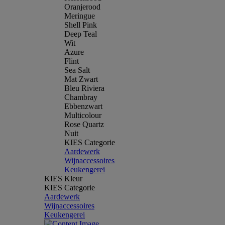
Oranjerood
Meringue
Shell Pink
Deep Teal
Wit
Azure
Flint
Sea Salt
Mat Zwart
Bleu Riviera
Chambray
Ebbenzwart
Multicolour
Rose Quartz
Nuit
KIES Categorie
Aardewerk
Wijnaccessoires
Keukengerei
KIES Kleur
KIES Categorie
Aardewerk
Wijnaccessoires
Keukengerei