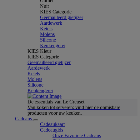
Garnet
Nuit
KIES Categorie
Geëmailleerd gietijzer
Aardewerk
Ketels
Molens
Silicone
Keukengerei
KIES Kleur
KIES Categorie
Geëmailleerd gietijzer
Aardewerk
Ketels
Molens
Silicone
Keukengerei
De essentials van Le Creuset
Van koken tot serveren: vind hier de onmisbare
producten voor uw keuken.
Cadeaus
Cadeaukaart
Cadeaugids
Onze Favoriete Cadeaus