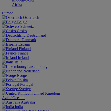
Midden-Oosten
Afrika
Europa
Österreich
België
Schweiz
Česko
Deutschland
Danmark
España
Finland
France
Ireland
Italia
Luxembourg
Nederland
Norge
Polska
Portugal
Sverige
United Kingdom
Aziё / Oceaniё
Australia
India