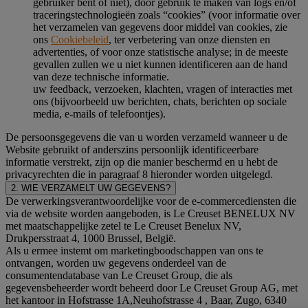
gebruiker bent of niet), door gebruik te maken van logs en/of
traceringstechnologieën zoals “cookies” (voor informatie over
het verzamelen van gegevens door middel van cookies, zie
ons
Cookiebeleid
, ter verbetering van onze diensten en
advertenties, of voor onze statistische analyse; in de meeste
gevallen zullen we u niet kunnen identificeren aan de hand
van deze technische informatie.
uw feedback, verzoeken, klachten, vragen of interacties met
ons (bijvoorbeeld uw berichten, chats, berichten op sociale
media, e-mails of telefoontjes).
De persoonsgegevens die van u worden verzameld wanneer u de
Website gebruikt of anderszins persoonlijk identificeerbare
informatie verstrekt, zijn op die manier beschermd en u hebt de
privacyrechten die in paragraaf 8 hieronder worden uitgelegd.
2. WIE VERZAMELT UW GEGEVENS?
De verwerkingsverantwoordelijke voor de e-commercediensten die
via de website worden aangeboden, is Le Creuset BENELUX NV
met maatschappelijke zetel te Le Creuset Benelux NV,
Drukpersstraat 4, 1000 Brussel, België.
Als u ermee instemt om marketingboodschappen van ons te
ontvangen, worden uw gegevens onderdeel van de
consumentendatabase van Le Creuset Group, die als
gegevensbeheerder wordt beheerd door Le Creuset Group AG, met
het kantoor in Hofstrasse 1A,Neuhofstrasse 4 , Baar, Zugo, 6340