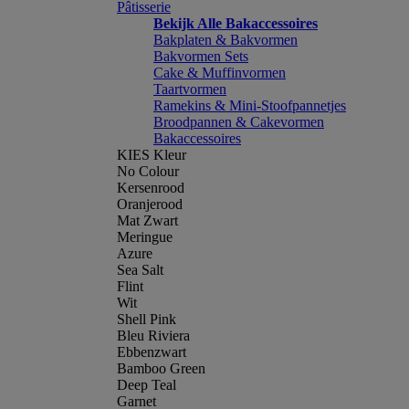
Pâtisserie
Bekijk Alle Bakaccessoires
Bakplaten & Bakvormen
Bakvormen Sets
Cake & Muffinvormen
Taartvormen
Ramekins & Mini-Stoofpannetjes
Broodpannen & Cakevormen
Bakaccessoires
KIES Kleur
No Colour
Kersenrood
Oranjerood
Mat Zwart
Meringue
Azure
Sea Salt
Flint
Wit
Shell Pink
Bleu Riviera
Ebbenzwart
Bamboo Green
Deep Teal
Garnet