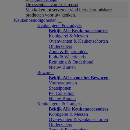
De essentials van Le Creuset
Van koken tot serveren: vind hier de onmisbare
producten voor uw keuken.
Keukenbenodigdheden
Keukengerei & Gadgets
Bekijk Alle Keukenaccessoires
Kookgerei & Messen
Ovenwanten & Keukenschorten
Onderzetters
Zout- & Pepermolens
Fluit- & Waterketels
Reiniging & Onderhoud
Nieuw Binnen
Bewaren
Bekijk Alles voor het Bewaren
Voorraadpotten
Spatelpotten
Pet Collection
Nieuw Binnen
Keukengerei & Gadgets
Bekijk Alle Keukenaccessoires
Kookgerei & Messen
Ovenwanten & Keukenschorten
Onderzetters
Zout- & Pepermolens