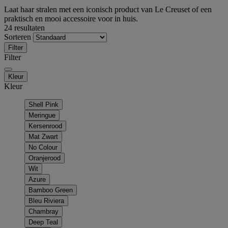
Laat haar stralen met een iconisch product van Le Creuset of een
praktisch en mooi accessoire voor in huis.
24 resultaten
Sorteren
Filter
Filter
Kleur
Kleur
Shell Pink
Meringue
Kersenrood
Mat Zwart
No Colour
Oranjerood
Wit
Azure
Bamboo Green
Bleu Riviera
Chambray
Deep Teal