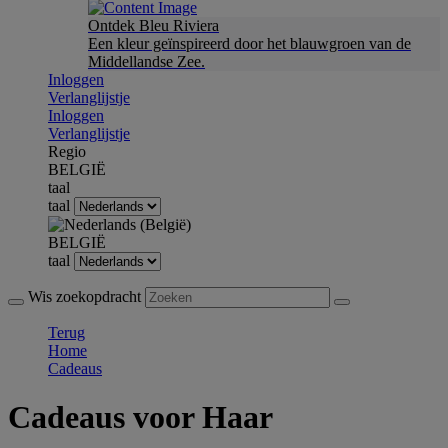
Ontdek Bleu Riviera
Een kleur geïnspireerd door het blauwgroen van de
Middellandse Zee.
Inloggen
Verlanglijstje
Inloggen
Verlanglijstje
Regio
BELGIË
taal
taal
BELGIË
taal
Wis zoekopdracht
Terug
Home
Cadeaus
Cadeaus voor Haar