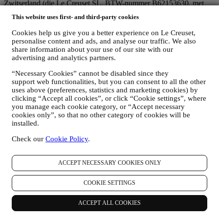
Zwitserland (die Le Creuset SL, BTW-nummer B62153630, met
kantoor in Paseo de Gracia 9, 2º, 08007 Barcelona, Spanje, heeft
This website uses first- and third-party cookies
aangesteld als vertegenwoordiger in de EU), op basis van een
overeenkomst tot gezamenlijke zeggenschap die in wezen voorziet
Cookies help us give you a better experience on Le Creuset,
in (a) Le Creuset Group AG die verantwoordelijk is voor de
personalise content and ads, and analyse our traffic. We also
algemene strategie met betrekking tot marketing en
share information about your use of our site with our
gepersonaliseerde klantervaring; (b) lokale Le Creuset-entiteiten die
advertising and analytics partners.
profiteren van deze strategie en deze uitvoeren, alsmede
onafhankelijk marketingcommunicatie/initiatieven ontwikkelen op
“Necessary Cookies” cannot be disabled since they
support web functionalities, but you can consent to all the other
lokaal niveau (binnen een bepaald land); (c) beide gezamenlijk
uses above (preferences, statistics and marketing cookies) by
beheerders die nodig zijn om de verzoeken van uw betrokkene om
clicking “Accept all cookies”, or click “Cookie settings”, where
rechten af te handelen.
you manage each cookie category, or “Accept necessary
3. WAAROM VERZAMELEN WIJ DEZE GEGEVENS?
cookies only”, so that no other category of cookies will be
Wij kunnen uw gegevens verwerken voor de volgende doeleinden:
installed.
VOOR ONZE WETTELIJKE VERPLICHTINGEN
Check our
Cookie Policy
.
Mogelijk moeten we bepaalde gegevens over u verwerken om
te voldoen aan onze wettelijke verplichtingen en andere
verplichtingen die voortvloeien uit instructies van de overheid.
ACCEPT NECESSARY COOKIES ONLY
OM EEN LE CREUSET-ACCOUNT AAN TE MAKEN
We zullen uw gegevens gebruiken om een Le Creuset-
COOKIE SETTINGS
account aan te maken die u toegang geeft tot een reeks
voordelen voor geregistreerde gebruikers, om beter te kunnen
ACCEPT ALL COOKIES
genieten van onze diensten, zoals sneller afrekenen, meerdere
verzendadressen opslaan, bestellingen bekijken en volgen.