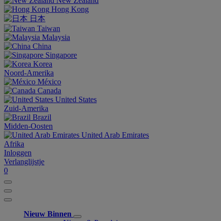
New Zealand
Hong Kong
日本
Taiwan
Malaysia
China
Singapore
Korea
Noord-Amerika
México
Canada
United States
Zuid-Amerika
Brazil
Midden-Oosten
United Arab Emirates
Afrika
Inloggen
Verlanglijstje
0
Nieuw Binnen