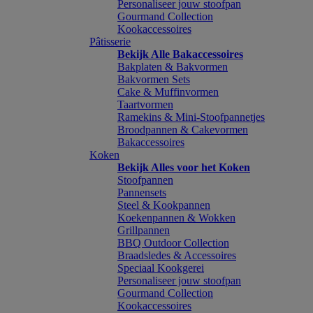
Personaliseer jouw stoofpan
Gourmand Collection
Kookaccessoires
Pâtisserie
Bekijk Alle Bakaccessoires
Bakplaten & Bakvormen
Bakvormen Sets
Cake & Muffinvormen
Taartvormen
Ramekins & Mini-Stoofpannetjes
Broodpannen & Cakevormen
Bakaccessoires
Koken
Bekijk Alles voor het Koken
Stoofpannen
Pannensets
Steel & Kookpannen
Koekenpannen & Wokken
Grillpannen
BBQ Outdoor Collection
Braadsledes & Accessoires
Speciaal Kookgerei
Personaliseer jouw stoofpan
Gourmand Collection
Kookaccessoires