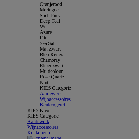
Oranjerood
Meringue
Shell Pink
Deep Teal
Wit
Azure
Flint
Sea Salt
Mat Zwart
Bleu Riviera
Chambray
Ebbenzwart
Multicolour
Rose Quartz
Nuit
KIES Categorie
Aardewerk
Wijnaccessoires
Keukengerei
KIES Kleur
KIES Categorie
Aardewerk
Wijnaccessoires
Keukengerei