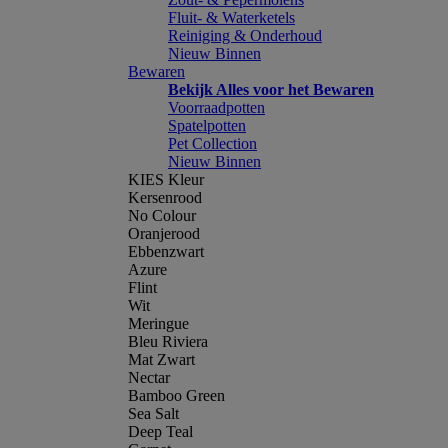
Fluit- & Waterketels
Reiniging & Onderhoud
Nieuw Binnen
Bewaren
Bekijk Alles voor het Bewaren
Voorraadpotten
Spatelpotten
Pet Collection
Nieuw Binnen
KIES Kleur
Kersenrood
No Colour
Oranjerood
Ebbenzwart
Azure
Flint
Wit
Meringue
Bleu Riviera
Mat Zwart
Nectar
Bamboo Green
Sea Salt
Deep Teal