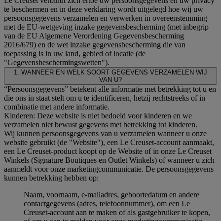
Le Creuset verbindt zich ertoe uw persoonsgegevens en uw privacy
te beschermen en in deze verklaring wordt uitgelegd hoe wij uw
persoonsgegevens verzamelen en verwerken in overeenstemming
met de EU-wetgeving inzake gegevensbescherming (met inbegrip
van de EU Algemene Verordening Gegevensbescherming
2016/679) en de wet inzake gegevensbescherming die van
toepassing is in uw land, gebied of locatie (de
"Gegevensbeschermingswetten").
1. WANNEER EN WELK SOORT GEGEVENS VERZAMELEN WIJ
VAN U?
“Persoonsgegevens” betekent alle informatie met betrekking tot u en
die ons in staat stelt om u te identificeren, hetzij rechtstreeks of in
combinatie met andere informatie.
Kinderen: Deze website is niet bedoeld voor kinderen en we
verzamelen niet bewust gegevens met betrekking tot kinderen.
Wij kunnen persoonsgegevens van u verzamelen wanneer u onze
website gebruikt (de "Website"), een Le Creuset-account aanmaakt,
een Le Creuset-product koopt op de Website of in onze Le Creuset
Winkels (Signature Boutiques en Outlet Winkels) of wanneer u zich
aanmeldt voor onze marketingcommunicatie. De persoonsgegevens
kunnen betrekking hebben op:
Naam, voornaam, e-mailadres, geboortedatum en andere
contactgegevens (adres, telefoonnummer), om een Le
Creuset-account aan te maken of als gastgebruiker te kopen,