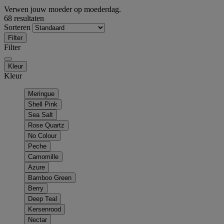
Verwen jouw moeder op moederdag.
68 resultaten
Sorteren
Filter
Filter
Kleur
Kleur
Meringue
Shell Pink
Sea Salt
Rose Quartz
No Colour
Peche
Camomille
Azure
Bamboo Green
Berry
Deep Teal
Kersenrood
Nectar