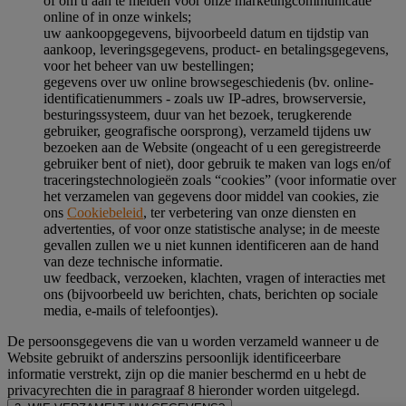
of om u aan te melden voor onze marketingcommunicatie
online of in onze winkels;
uw aankoopgegevens, bijvoorbeeld datum en tijdstip van
aankoop, leveringsgegevens, product- en betalingsgegevens,
voor het beheer van uw bestellingen;
gegevens over uw online browsegeschiedenis (bv. online-
identificatienummers - zoals uw IP-adres, browserversie,
besturingssysteem, duur van het bezoek, terugkerende
gebruiker, geografische oorsprong), verzameld tijdens uw
bezoeken aan de Website (ongeacht of u een geregistreerde
gebruiker bent of niet), door gebruik te maken van logs en/of
traceringstechnologieën zoals “cookies” (voor informatie over
het verzamelen van gegevens door middel van cookies, zie
ons
Cookiebeleid
, ter verbetering van onze diensten en
advertenties, of voor onze statistische analyse; in de meeste
gevallen zullen we u niet kunnen identificeren aan de hand
van deze technische informatie.
uw feedback, verzoeken, klachten, vragen of interacties met
ons (bijvoorbeeld uw berichten, chats, berichten op sociale
media, e-mails of telefoontjes).
De persoonsgegevens die van u worden verzameld wanneer u de
Website gebruikt of anderszins persoonlijk identificeerbare
informatie verstrekt, zijn op die manier beschermd en u hebt de
privacyrechten die in paragraaf 8 hieronder worden uitgelegd.