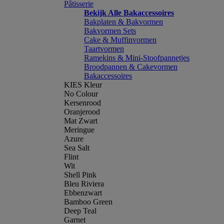
Pâtisserie
Bekijk Alle Bakaccessoires
Bakplaten & Bakvormen
Bakvormen Sets
Cake & Muffinvormen
Taartvormen
Ramekins & Mini-Stoofpannetjes
Broodpannen & Cakevormen
Bakaccessoires
KIES Kleur
No Colour
Kersenrood
Oranjerood
Mat Zwart
Meringue
Azure
Sea Salt
Flint
Wit
Shell Pink
Bleu Riviera
Ebbenzwart
Bamboo Green
Deep Teal
Garnet