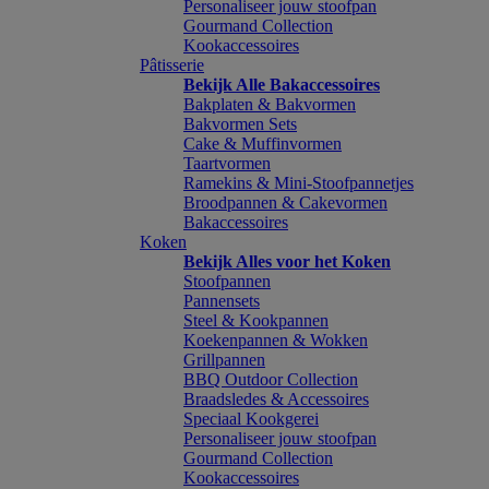
Personaliseer jouw stoofpan
Gourmand Collection
Kookaccessoires
Pâtisserie
Bekijk Alle Bakaccessoires
Bakplaten & Bakvormen
Bakvormen Sets
Cake & Muffinvormen
Taartvormen
Ramekins & Mini-Stoofpannetjes
Broodpannen & Cakevormen
Bakaccessoires
Koken
Bekijk Alles voor het Koken
Stoofpannen
Pannensets
Steel & Kookpannen
Koekenpannen & Wokken
Grillpannen
BBQ Outdoor Collection
Braadsledes & Accessoires
Speciaal Kookgerei
Personaliseer jouw stoofpan
Gourmand Collection
Kookaccessoires