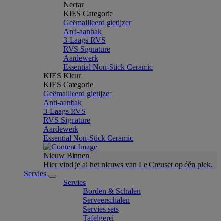
Nectar
KIES Categorie
Geëmailleerd gietijzer
Anti-aanbak
3-Laags RVS
RVS Signature
Aardewerk
Essential Non-Stick Ceramic
KIES Kleur
KIES Categorie
Geëmailleerd gietijzer
Anti-aanbak
3-Laags RVS
RVS Signature
Aardewerk
Essential Non-Stick Ceramic
Nieuw Binnen
Hier vind je al het nieuws van Le Creuset op één plek.
Servies
Servies
Borden & Schalen
Serveerschalen
Servies sets
Tafelgerei