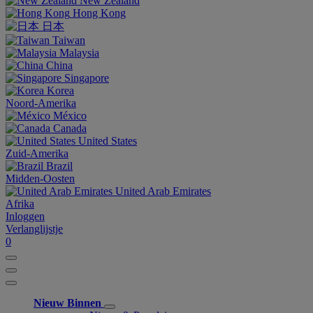
New Zealand
Hong Kong
日本
Taiwan
Malaysia
China
Singapore
Korea
Noord-Amerika
México
Canada
United States
Zuid-Amerika
Brazil
Midden-Oosten
United Arab Emirates
Afrika
Inloggen
Verlanglijstje
0
Nieuw Binnen