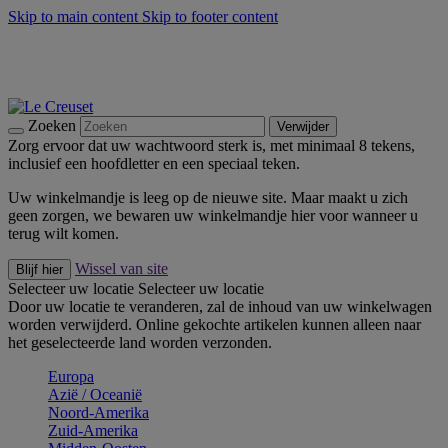
Skip to main content
Skip to footer content
Zomerse buitenmomenten met de BBQ Outdoor Collectie &
Thyme -
Shop Nu
De essentials van Le Creuset -
Ontdek Nu
Nieuwsbrieven: Registreer en bespaar 10%! -
Schrijf je nu in
Zoeken
Verwijder
Zorg ervoor dat uw wachtwoord sterk is, met minimaal 8 tekens,
inclusief een hoofdletter en een speciaal teken.
Uw winkelmandje is leeg op de nieuwe site. Maar maakt u zich
geen zorgen, we bewaren uw winkelmandje hier voor wanneer u
terug wilt komen.
Wissel van site
Blijf hier
Selecteer uw locatie
Selecteer uw locatie
Door uw locatie te veranderen, zal de inhoud van uw winkelwagen
worden verwijderd. Online gekochte artikelen kunnen alleen naar
het geselecteerde land worden verzonden.
Europa
Aziё / Oceaniё
Noord-Amerika
Zuid-Amerika