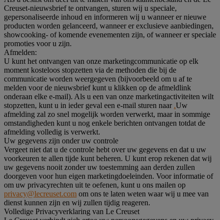
Creuset-nieuwsbrief te ontvangen, sturen wij u speciale,
gepersonaliseerde inhoud en informeren wij u wanneer er nieuwe
producten worden gelanceerd, wanneer er exclusieve aanbiedingen,
showcooking- of komende evenementen zijn, of wanneer er speciale
promoties voor u zijn.
Afmelden:
U kunt het ontvangen van onze marketingcommunicatie op elk
moment kosteloos stopzetten via de methoden die bij de
communicatie worden weergegeven (bijvoorbeeld om u af te
melden voor de nieuwsbrief kunt u klikken op de afmeldlink
onderaan elke e-mail). Als u een van onze marketingactiviteiten wilt
stopzetten, kunt u in ieder geval een e-mail sturen naar
.
Uw
afmelding zal zo snel mogelijk worden verwerkt, maar in sommige
omstandigheden kunt u nog enkele berichten ontvangen totdat de
afmelding volledig is verwerkt.
Uw gegevens zijn onder uw controle
Vergeet niet dat u de controle hebt over uw gegevens en dat u uw
voorkeuren te allen tijde kunt beheren. U kunt erop rekenen dat wij
uw gegevens nooit zonder uw toestemming aan derden zullen
doorgeven voor hun eigen marketingdoeleinden. Voor informatie of
om uw privacyrechten uit te oefenen, kunt u ons mailen op
privacy@lecreuset.com
om ons te laten weten waar wij u mee van
dienst kunnen zijn en wij zullen tijdig reageren.
Volledige Privacyverklaring van Le Creuset