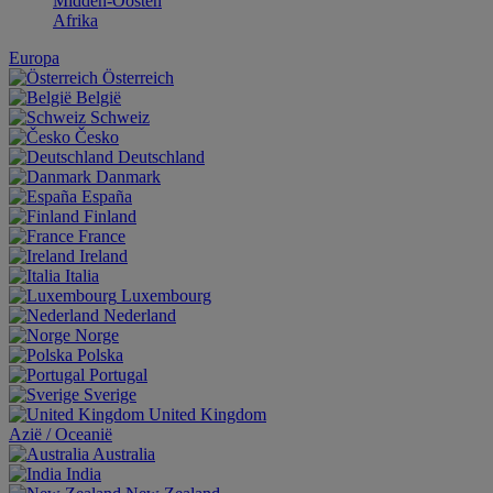
Midden-Oosten
Afrika
Europa
Österreich
België
Schweiz
Česko
Deutschland
Danmark
España
Finland
France
Ireland
Italia
Luxembourg
Nederland
Norge
Polska
Portugal
Sverige
United Kingdom
Aziё / Oceaniё
Australia
India