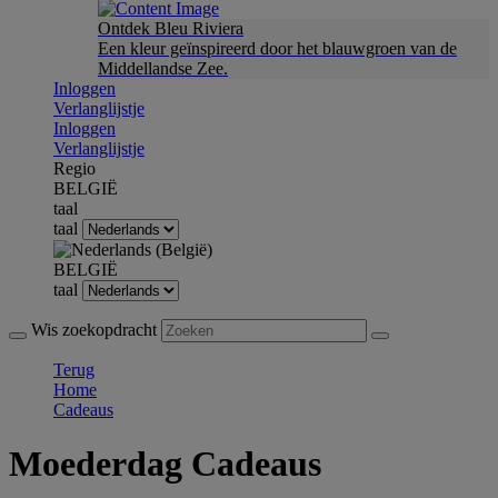
Ontdek Bleu Riviera
Een kleur geïnspireerd door het blauwgroen van de
Middellandse Zee.
Inloggen
Verlanglijstje
Inloggen
Verlanglijstje
Regio
BELGIË
taal
taal
BELGIË
taal
Wis zoekopdracht
Terug
Home
Cadeaus
Moederdag Cadeaus