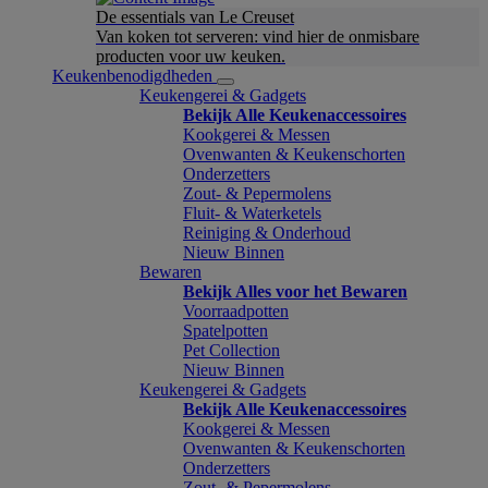
De essentials van Le Creuset
Van koken tot serveren: vind hier de onmisbare
producten voor uw keuken.
Keukenbenodigdheden
Keukengerei & Gadgets
Bekijk Alle Keukenaccessoires
Kookgerei & Messen
Ovenwanten & Keukenschorten
Onderzetters
Zout- & Pepermolens
Fluit- & Waterketels
Reiniging & Onderhoud
Nieuw Binnen
Bewaren
Bekijk Alles voor het Bewaren
Voorraadpotten
Spatelpotten
Pet Collection
Nieuw Binnen
Keukengerei & Gadgets
Bekijk Alle Keukenaccessoires
Kookgerei & Messen
Ovenwanten & Keukenschorten
Onderzetters
Zout- & Pepermolens