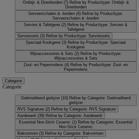
Ontbijt- & Dinerborden
(7)
Refine by Producttype: Ontbijt- &
Dinerborden
Serveerschalen & -borden
(4)
Refine by Producttype:
Serveerschalen & -borden
Servies & Tafelgerei
(2)
Refine by Producttype: Servies &
Tafelgerei
Serviessets
(3)
Refine by Producttype: Serviessets
Speciaal Kookgerei
(3)
Refine by Producttype: Speciaal
Kookgerei
Wijnaccessoires & Sets
(2)
Refine by Producttype:
Wijnaccessoires & Sets
Zout- en Pepermolens
(4)
Refine by Producttype: Zout- en
Pepermolens
Categorie
Categorie
Geëmailleerd gietijzer
(10)
Refine by Categorie: Geëmailleerd
gietijzer
RVS Signature
(2)
Refine by Categorie: RVS Signature
Aardewerk
(39)
Refine by Categorie: Aardewerk
Essential Non-Stick Ceramic
(1)
Refine by Categorie: Essential
Non-Stick Ceramic
Bakvormen
(3)
Refine by Categorie: Bakvormen