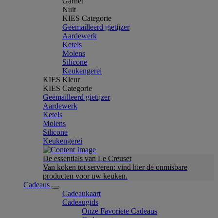
Garnet
Nuit
KIES Categorie
Geëmailleerd gietijzer
Aardewerk
Ketels
Molens
Silicone
Keukengerei
KIES Kleur
KIES Categorie
Geëmailleerd gietijzer
Aardewerk
Ketels
Molens
Silicone
Keukengerei
De essentials van Le Creuset
Van koken tot serveren: vind hier de onmisbare
producten voor uw keuken.
Cadeaus
Cadeaukaart
Cadeaugids
Onze Favoriete Cadeaus