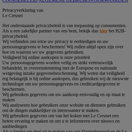
COOKIEBELEID
ALGEMENE GEBRUIKSVOORWAARDEN
Privacyverklaring van
Le Creuset
Het onderstaande privacybeleid is van toepassing op consumenten.
Als u een zakelijke partner van ons bent, bekijk dan
hier
het B2B-
privacybeleid.
Wij verbinden ons ertoe uw privacy te eerbiedigen en uw
persoonsgegevens te beschermen! Wij zullen altijd open zijn over
hoe en waarom we uw gegevens gebruiken.
Veiligheid bij online aankopen is onze prioriteit
Uw persoonsgegevens worden veilig en strikt vertrouwelijk
behandeld, in overeenstemming met de Europese en nationale
wetgeving inzake gegevensbescherming. Wij weten dat veiligheid
erg belangrijk is bij online aankopen, dus gebruiken wij de nieuwste
technologie om uw persoonsgegevens en creditcardgegevens te
beschermen.
Wij gebruiken gegevens om uw aankoop eenvoudig en op maat te
maken
Wij analyseren hoe gebruikers onze website en diensten gebruiken
om de dingen makkelijker en interessanter te maken.
Wij gebruiken gegevens om van het koken met Le Creuset een
betere ervaring te maken en om u te informeren over nieuws en
aanbiedingen
Als u beslist om deel uit te maken van ons klantenbestand en de Le