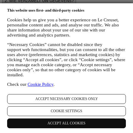
2. WIE VERZAMELT UW GEGEVENS?
De verwerkingsverantwoordelijke voor de e-commercediensten die
This website uses first- and third-party cookies
via de website worden aangeboden, is Le Creuset BENELUX NV
met maatschappelijke zetel te Le Creuset Benelux NV,
Cookies help us give you a better experience on Le Creuset,
Drukpersstraat 4, 1000 Brussel, België.
personalise content and ads, and analyse our traffic. We also
Als u ermee instemt om marketingboodschappen van ons te
share information about your use of our site with our
ontvangen, worden uw gegevens onderdeel van de
advertising and analytics partners.
consumentendatabase van Le Creuset Group, die als
gegevensbeheerder wordt beheerd door Le Creuset Group AG, met
“Necessary Cookies” cannot be disabled since they
het kantoor in Hofstrasse 1A,Neuhofstrasse 4 , Baar, Zugo, 6340
support web functionalities, but you can consent to all the other
Zwitserland (die Le Creuset SL, BTW-nummer B62153630, met
uses above (preferences, statistics and marketing cookies) by
kantoor in Paseo de Gracia 9, 2º, 08007 Barcelona, Spanje, heeft
clicking “Accept all cookies”, or click “Cookie settings”, where
you manage each cookie category, or “Accept necessary
aangesteld als vertegenwoordiger in de EU), op basis van een
cookies only”, so that no other category of cookies will be
overeenkomst tot gezamenlijke zeggenschap die in wezen voorziet
installed.
in (a) Le Creuset Group AG die verantwoordelijk is voor de
algemene strategie met betrekking tot marketing en
Check our
Cookie Policy
.
gepersonaliseerde klantervaring; (b) lokale Le Creuset-entiteiten die
profiteren van deze strategie en deze uitvoeren, alsmede
onafhankelijk marketingcommunicatie/initiatieven ontwikkelen op
ACCEPT NECESSARY COOKIES ONLY
lokaal niveau (binnen een bepaald land); (c) beide gezamenlijk
beheerders die nodig zijn om de verzoeken van uw betrokkene om
COOKIE SETTINGS
rechten af te handelen.
3. WAAROM VERZAMELEN WIJ DEZE GEGEVENS?
ACCEPT ALL COOKIES
Wij kunnen uw gegevens verwerken voor de volgende doeleinden: