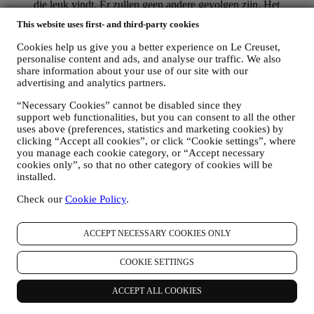
die leuk vindt. Er zullen geen andere gevolgen zijn. Het
gebruik van cookies is afhankelijk van uw toestemming. Als u
This website uses first- and third-party cookies
niet wilt dat deze informatie wordt gebruikt om u op uw
interesse gebaseerde advertenties, inhoud of communicatie te
Cookies help us give you a better experience on Le Creuset,
sturen, kunt u het gebruik van de informatie over uw online-
personalise content and ads, and analyse our traffic. We also
acties beperken door uw cookie-instellingen te beheren
share information about your use of our site with our
(vergeet echter niet dat bepaalde cookies noodzakelijk zijn
advertising and analytics partners.
voor het gebruik van de Website). Let op: dit betekent niet dat
u geen advertenties, aanbiedingen of communicatie meer
“Necessary Cookies” cannot be disabled since they
support web functionalities, but you can consent to all the other
ontvangt. U blijft algemene advertenties, aanbiedingen of
uses above (preferences, statistics and marketing cookies) by
communicatie ontvangen. Voor meer informatie over hoe wij
clicking “Accept all cookies”, or click “Cookie settings”, where
cookies gebruiken en hoe u ze kunt verwijderen, raadpleegt u
you manage each cookie category, or “Accept necessary
ons
Cookiebeleid
,
cookies only”, so that no other category of cookies will be
PRODUCT REVIEW
installed.
Als u een van onze producten hebt gekocht, kunnen wij u een
e-mail sturen met de vraag om uw producten te beoordelen.
Check our
Cookie Policy
.
Wij zijn geïnteresseerd in productbeoordelingen van onze
klanten (als zij dergelijke informatie willen verstrekken) om
onze producten en diensten voortdurend te verbeteren. Aan
ACCEPT NECESSARY COOKIES ONLY
het einde van het aankoopproces kunnen wij u ook uitnodigen
om uw productbeoordeling te schrijven. De beoordeling is
COOKIE SETTINGS
niet verplicht, en u bent vrij om deze al dan niet in te dienen.
WHATSAPP FOR BUSINESS
ACCEPT ALL COOKIES
Sommige van onze fysieke winkels gebruiken WhatsApp for
Business met klanten die daarom vragen, alleen om