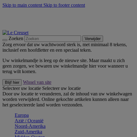
Skip to main content
Skip to footer content
Zomerse buitenmomenten met de BBQ Outdoor Collectie &
Thyme -
Shop Nu
De essentials van Le Creuset -
Ontdek Nu
Nieuwsbrieven: Registreer en bespaar 10%! -
Schrijf je nu in
Zoeken
Verwijder
Zorg ervoor dat uw wachtwoord sterk is, met minimaal 8 tekens,
inclusief een hoofdletter en een speciaal teken.
Uw winkelmandje is leeg op de nieuwe site. Maar maakt u zich
geen zorgen, we bewaren uw winkelmandje hier voor wanneer u
terug wilt komen.
Wissel van site
Blijf hier
Selecteer uw locatie
Selecteer uw locatie
Door uw locatie te veranderen, zal de inhoud van uw winkelwagen
worden verwijderd. Online gekochte artikelen kunnen alleen naar
het geselecteerde land worden verzonden.
Europa
Aziё / Oceaniё
Noord-Amerika
Zuid-Amerika