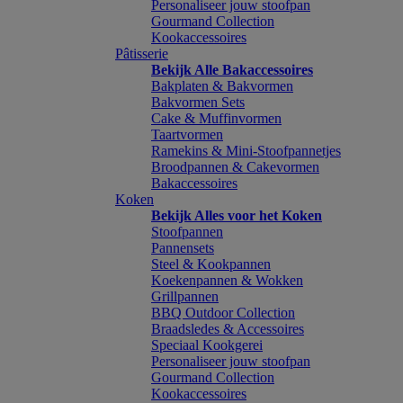
Personaliseer jouw stoofpan
Gourmand Collection
Kookaccessoires
Pâtisserie
Bekijk Alle Bakaccessoires
Bakplaten & Bakvormen
Bakvormen Sets
Cake & Muffinvormen
Taartvormen
Ramekins & Mini-Stoofpannetjes
Broodpannen & Cakevormen
Bakaccessoires
Koken
Bekijk Alles voor het Koken
Stoofpannen
Pannensets
Steel & Kookpannen
Koekenpannen & Wokken
Grillpannen
BBQ Outdoor Collection
Braadsledes & Accessoires
Speciaal Kookgerei
Personaliseer jouw stoofpan
Gourmand Collection
Kookaccessoires