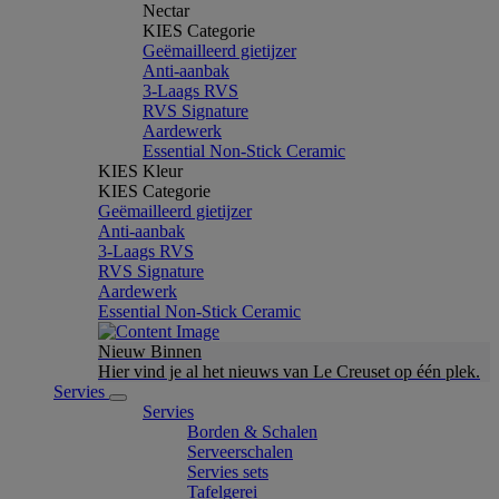
Nectar
KIES Categorie
Geëmailleerd gietijzer
Anti-aanbak
3-Laags RVS
RVS Signature
Aardewerk
Essential Non-Stick Ceramic
KIES Kleur
KIES Categorie
Geëmailleerd gietijzer
Anti-aanbak
3-Laags RVS
RVS Signature
Aardewerk
Essential Non-Stick Ceramic
Nieuw Binnen
Hier vind je al het nieuws van Le Creuset op één plek.
Servies
Servies
Borden & Schalen
Serveerschalen
Servies sets
Tafelgerei