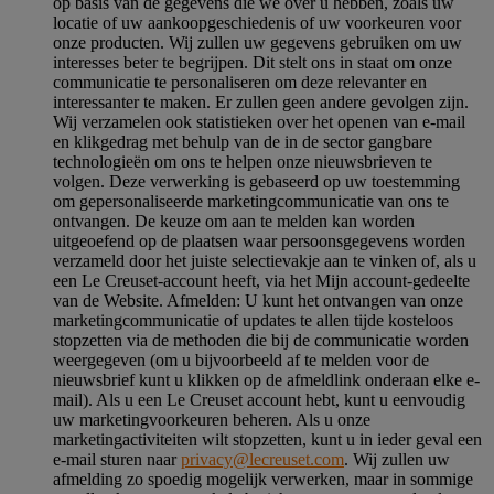
op basis van de gegevens die we over u hebben, zoals uw
locatie of uw aankoopgeschiedenis of uw voorkeuren voor
onze producten. Wij zullen uw gegevens gebruiken om uw
interesses beter te begrijpen. Dit stelt ons in staat om onze
communicatie te personaliseren om deze relevanter en
interessanter te maken. Er zullen geen andere gevolgen zijn.
Wij verzamelen ook statistieken over het openen van e-mail
en klikgedrag met behulp van de in de sector gangbare
technologieën om ons te helpen onze nieuwsbrieven te
volgen. Deze verwerking is gebaseerd op uw toestemming
om gepersonaliseerde marketingcommunicatie van ons te
ontvangen. De keuze om aan te melden kan worden
uitgeoefend op de plaatsen waar persoonsgegevens worden
verzameld door het juiste selectievakje aan te vinken of, als u
een Le Creuset-account heeft, via het Mijn account-gedeelte
van de Website.
Afmelden
: U kunt het ontvangen van onze
marketingcommunicatie of updates te allen tijde kosteloos
stopzetten via de methoden die bij de communicatie worden
weergegeven (om u bijvoorbeeld af te melden voor de
nieuwsbrief kunt u klikken op de afmeldlink onderaan elke e-
mail). Als u een Le Creuset account hebt, kunt u eenvoudig
uw marketingvoorkeuren beheren. Als u onze
marketingactiviteiten wilt stopzetten, kunt u in ieder geval een
e-mail sturen naar
privacy@lecreuset.com
. Wij zullen uw
afmelding zo spoedig mogelijk verwerken, maar in sommige