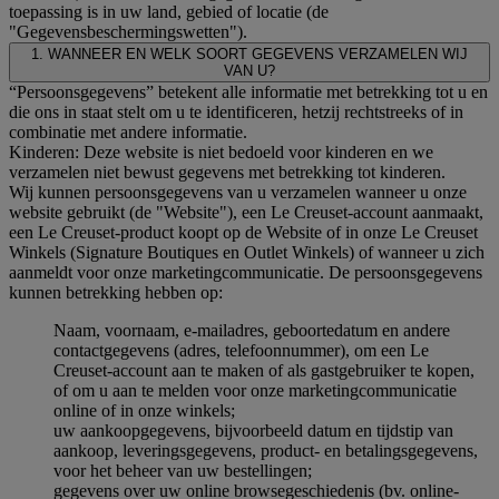
toepassing is in uw land, gebied of locatie (de
"Gegevensbeschermingswetten").
1. WANNEER EN WELK SOORT GEGEVENS VERZAMELEN WIJ
VAN U?
“Persoonsgegevens” betekent alle informatie met betrekking tot u en
die ons in staat stelt om u te identificeren, hetzij rechtstreeks of in
combinatie met andere informatie.
Kinderen: Deze website is niet bedoeld voor kinderen en we
verzamelen niet bewust gegevens met betrekking tot kinderen.
Wij kunnen persoonsgegevens van u verzamelen wanneer u onze
website gebruikt (de "Website"), een Le Creuset-account aanmaakt,
een Le Creuset-product koopt op de Website of in onze Le Creuset
Winkels (Signature Boutiques en Outlet Winkels) of wanneer u zich
aanmeldt voor onze marketingcommunicatie. De persoonsgegevens
kunnen betrekking hebben op:
Naam, voornaam, e-mailadres, geboortedatum en andere
contactgegevens (adres, telefoonnummer), om een Le
Creuset-account aan te maken of als gastgebruiker te kopen,
of om u aan te melden voor onze marketingcommunicatie
online of in onze winkels;
uw aankoopgegevens, bijvoorbeeld datum en tijdstip van
aankoop, leveringsgegevens, product- en betalingsgegevens,
voor het beheer van uw bestellingen;
gegevens over uw online browsegeschiedenis (bv. online-