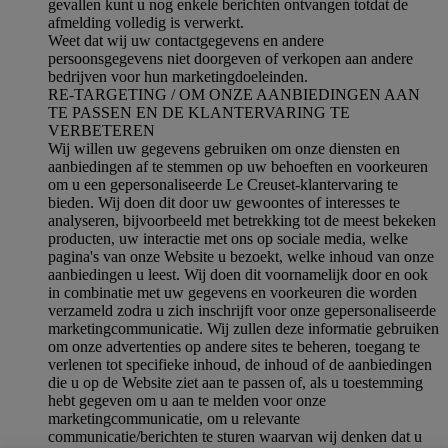
gevallen kunt u nog enkele berichten ontvangen totdat de
afmelding volledig is verwerkt.
Weet dat wij uw contactgegevens en andere
persoonsgegevens niet doorgeven of verkopen aan andere
bedrijven voor hun marketingdoeleinden.
RE-TARGETING / OM ONZE AANBIEDINGEN AAN
TE PASSEN EN DE KLANTERVARING TE
VERBETEREN
Wij willen uw gegevens gebruiken om onze diensten en
aanbiedingen af te stemmen op uw behoeften en voorkeuren
om u een gepersonaliseerde Le Creuset-klantervaring te
bieden. Wij doen dit door uw gewoontes of interesses te
analyseren, bijvoorbeeld met betrekking tot de meest bekeken
producten, uw interactie met ons op sociale media, welke
pagina's van onze Website u bezoekt, welke inhoud van onze
aanbiedingen u leest. Wij doen dit voornamelijk door en ook
in combinatie met uw gegevens en voorkeuren die worden
verzameld zodra u zich inschrijft voor onze gepersonaliseerde
marketingcommunicatie. Wij zullen deze informatie gebruiken
om onze advertenties op andere sites te beheren, toegang te
verlenen tot specifieke inhoud, de inhoud of de aanbiedingen
die u op de Website ziet aan te passen of, als u toestemming
hebt gegeven om u aan te melden voor onze
marketingcommunicatie, om u relevante
communicatie/berichten te sturen waarvan wij denken dat u