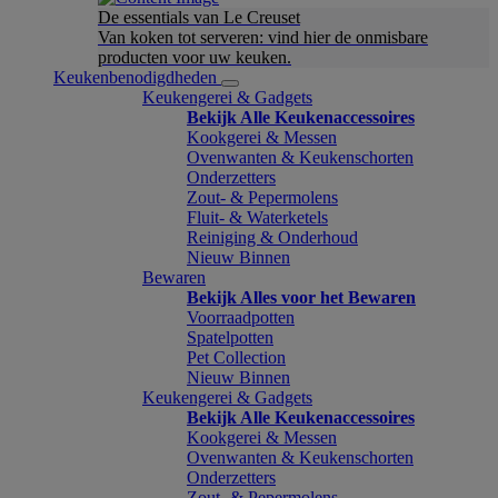
De essentials van Le Creuset
Van koken tot serveren: vind hier de onmisbare
producten voor uw keuken.
Keukenbenodigdheden
Keukengerei & Gadgets
Bekijk Alle Keukenaccessoires
Kookgerei & Messen
Ovenwanten & Keukenschorten
Onderzetters
Zout- & Pepermolens
Fluit- & Waterketels
Reiniging & Onderhoud
Nieuw Binnen
Bewaren
Bekijk Alles voor het Bewaren
Voorraadpotten
Spatelpotten
Pet Collection
Nieuw Binnen
Keukengerei & Gadgets
Bekijk Alle Keukenaccessoires
Kookgerei & Messen
Ovenwanten & Keukenschorten
Onderzetters
Zout- & Pepermolens