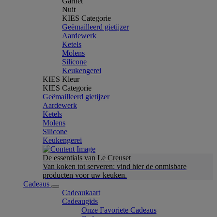
Garnet
Nuit
KIES Categorie
Geëmailleerd gietijzer
Aardewerk
Ketels
Molens
Silicone
Keukengerei
KIES Kleur
KIES Categorie
Geëmailleerd gietijzer
Aardewerk
Ketels
Molens
Silicone
Keukengerei
De essentials van Le Creuset
Van koken tot serveren: vind hier de onmisbare
producten voor uw keuken.
Cadeaus
Cadeaukaart
Cadeaugids
Onze Favoriete Cadeaus