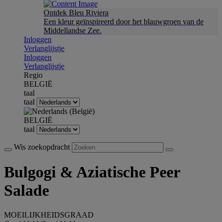
Ontdek Bleu Riviera
Een kleur geïnspireerd door het blauwgroen van de
Middellandse Zee.
Inloggen
Verlanglijstje
Inloggen
Verlanglijstje
Regio
BELGIË
taal
taal
BELGIË
taal
Wis zoekopdracht
Bulgogi & Aziatische Peer
Salade
MOEILIJKHEIDSGRAAD