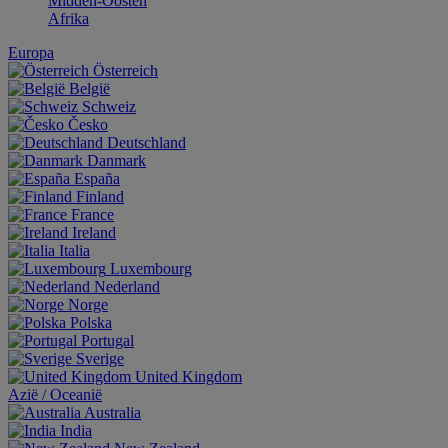
Midden-Oosten
Afrika
Europa
Österreich
België
Schweiz
Česko
Deutschland
Danmark
España
Finland
France
Ireland
Italia
Luxembourg
Nederland
Norge
Polska
Portugal
Sverige
United Kingdom
Aziё / Oceaniё
Australia
India