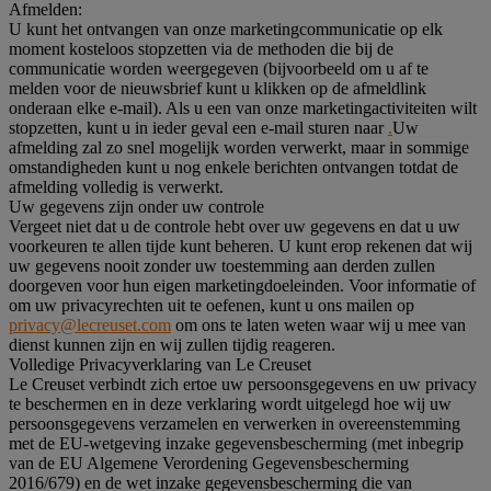
Afmelden:
U kunt het ontvangen van onze marketingcommunicatie op elk
moment kosteloos stopzetten via de methoden die bij de
communicatie worden weergegeven (bijvoorbeeld om u af te
melden voor de nieuwsbrief kunt u klikken op de afmeldlink
onderaan elke e-mail). Als u een van onze marketingactiviteiten wilt
stopzetten, kunt u in ieder geval een e-mail sturen naar
.
Uw
afmelding zal zo snel mogelijk worden verwerkt, maar in sommige
omstandigheden kunt u nog enkele berichten ontvangen totdat de
afmelding volledig is verwerkt.
Uw gegevens zijn onder uw controle
Vergeet niet dat u de controle hebt over uw gegevens en dat u uw
voorkeuren te allen tijde kunt beheren. U kunt erop rekenen dat wij
uw gegevens nooit zonder uw toestemming aan derden zullen
doorgeven voor hun eigen marketingdoeleinden. Voor informatie of
om uw privacyrechten uit te oefenen, kunt u ons mailen op
privacy@lecreuset.com
om ons te laten weten waar wij u mee van
dienst kunnen zijn en wij zullen tijdig reageren.
Volledige Privacyverklaring van Le Creuset
Le Creuset verbindt zich ertoe uw persoonsgegevens en uw privacy
te beschermen en in deze verklaring wordt uitgelegd hoe wij uw
persoonsgegevens verzamelen en verwerken in overeenstemming
met de EU-wetgeving inzake gegevensbescherming (met inbegrip
van de EU Algemene Verordening Gegevensbescherming
2016/679) en de wet inzake gegevensbescherming die van