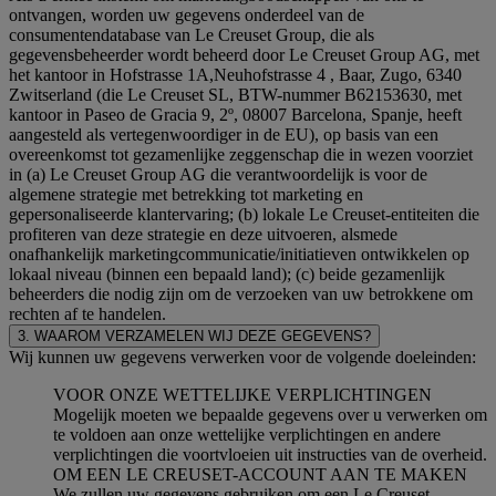
ontvangen, worden uw gegevens onderdeel van de
consumentendatabase van Le Creuset Group, die als
gegevensbeheerder wordt beheerd door Le Creuset Group AG, met
het kantoor in Hofstrasse 1A,Neuhofstrasse 4 , Baar, Zugo, 6340
Zwitserland (die Le Creuset SL, BTW-nummer B62153630, met
kantoor in Paseo de Gracia 9, 2º, 08007 Barcelona, Spanje, heeft
aangesteld als vertegenwoordiger in de EU), op basis van een
overeenkomst tot gezamenlijke zeggenschap die in wezen voorziet
in (a) Le Creuset Group AG die verantwoordelijk is voor de
algemene strategie met betrekking tot marketing en
gepersonaliseerde klantervaring; (b) lokale Le Creuset-entiteiten die
profiteren van deze strategie en deze uitvoeren, alsmede
onafhankelijk marketingcommunicatie/initiatieven ontwikkelen op
lokaal niveau (binnen een bepaald land); (c) beide gezamenlijk
beheerders die nodig zijn om de verzoeken van uw betrokkene om
rechten af te handelen.
3. WAAROM VERZAMELEN WIJ DEZE GEGEVENS?
Wij kunnen uw gegevens verwerken voor de volgende doeleinden:
VOOR ONZE WETTELIJKE VERPLICHTINGEN
Mogelijk moeten we bepaalde gegevens over u verwerken om
te voldoen aan onze wettelijke verplichtingen en andere
verplichtingen die voortvloeien uit instructies van de overheid.
OM EEN LE CREUSET-ACCOUNT AAN TE MAKEN
We zullen uw gegevens gebruiken om een Le Creuset-