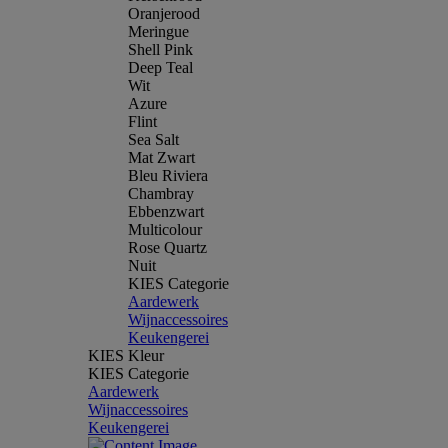
Oranjerood
Meringue
Shell Pink
Deep Teal
Wit
Azure
Flint
Sea Salt
Mat Zwart
Bleu Riviera
Chambray
Ebbenzwart
Multicolour
Rose Quartz
Nuit
KIES Categorie
Aardewerk
Wijnaccessoires
Keukengerei
KIES Kleur
KIES Categorie
Aardewerk
Wijnaccessoires
Keukengerei