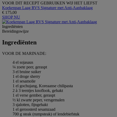
VOOR DIT RECEPT GEBRUIKEN WIJ HET LIEFST
Koekenpan Laag RVS Signature met Anti-Aanbaklaag
€ 175,00
SHOP NU
Ingrediёnten
Bereidingswijze
Ingrediёnten
VOOR DE MARINADE:
4 el sojasaus
¼ zoete peer, geraspt
3 el bruine suiker
1 el droge sherry
1 el sesamolie
1 el gochujang, Koreaanse chilipasta
2 à 3 teentjes knoflook, gehakt
1 el verse gember, geraspt
½ kl zwarte peper, versgemalen
3 sjalotten, fijngehakt
1 el geroosterd sesamzaad
700 g steak (rumpsteak) of lendebiefstuk