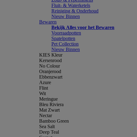
Fluit- & Waterketels
Reiniging & Onderhoud
Nieuw Binnen
Bewaren
Bekijk Alles voor het Bewaren
Voorraadpotten
Spatelpotten
Pet Collection
Nieuw Binnen
KIES Kleur
Kersenrood
No Colour
Oranjerood
Ebbenzwart
Azure
Flint
Wit
Meringue
Bleu Riviera
Mat Zwart
Nectar
Bamboo Green
Sea Salt
Deep Teal