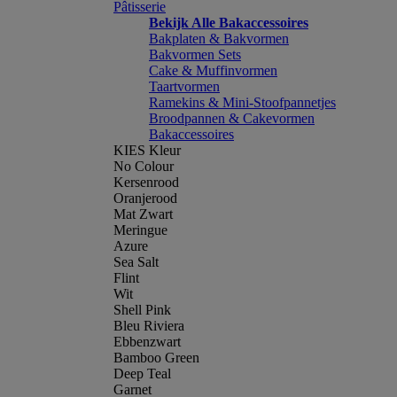
Pâtisserie
Bekijk Alle Bakaccessoires
Bakplaten & Bakvormen
Bakvormen Sets
Cake & Muffinvormen
Taartvormen
Ramekins & Mini-Stoofpannetjes
Broodpannen & Cakevormen
Bakaccessoires
KIES Kleur
No Colour
Kersenrood
Oranjerood
Mat Zwart
Meringue
Azure
Sea Salt
Flint
Wit
Shell Pink
Bleu Riviera
Ebbenzwart
Bamboo Green
Deep Teal
Garnet