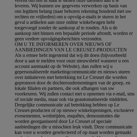
vereist om ons in staat te stellen onze diensten aan u te
leveren. Wij kunnen uw gegevens verwerken op basis van
ons legitiem belang (naar behoren rekening houdend met uw
rechten en vrijheden) om u opvolg-e-mails te sturen in het
geval u artikelen aan onze online winkelwagen hebt
toegevoegd zonder de aankoop af te ronden. Als u de
aankoop niet binnen een bepaalde periode afrondt, worden er
geen verdere opvolgingsberichten verzonden.
OM U TE INFORMEREN OVER NIEUWS OF
AANBIEDINGEN VAN LE CREUSET-PRODUCTEN
Als u ermee hebt ingestemd dat wij dit doen (bijvoorbeeld
door u aan te melden voor onze nieuwsbrief wanneer u een
account aanmaakt op de Website), dan zullen wij u
gepersonaliseerde marketingcommunicatie en nieuws sturen
over initiatieven met betrekking tot Le Creuset die worden
gepromoot door de dochterondernemingen van de groep, en
lokale filialen en partners, die ook afhangen van uw
voorkeuren. Wij zullen contact met u opnemen via e-mail, sms
of sociale media, maar ook via geautomatiseerde middelen.
Dergelijke communicatie zal betrekking hebben op Le
Creuset-producten of op nieuwe winkelopeningen, exclusieve
evenementen, wedstrijden, enquêtes, demonstraties die
worden georganiseerd door Le Creuset of speciale
aanbiedingen die u misschien leuk vindt. Deze communicatie
kan voor u worden geselecteerd of op maat worden gemaakt