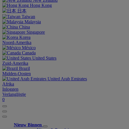
New Zealand
Hong Kong
日本
Taiwan
Malaysia
China
Singapore
Korea
Noord-Amerika
México
Canada
United States
Zuid-Amerika
Brazil
Midden-Oosten
United Arab Emirates
Afrika
Inloggen
Verlanglijstje
0
Nieuw Binnen