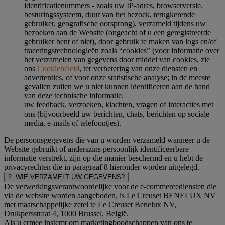
identificatienummers - zoals uw IP-adres, browserversie,
besturingssysteem, duur van het bezoek, terugkerende
gebruiker, geografische oorsprong), verzameld tijdens uw
bezoeken aan de Website (ongeacht of u een geregistreerde
gebruiker bent of niet), door gebruik te maken van logs en/of
traceringstechnologieën zoals “cookies” (voor informatie over
het verzamelen van gegevens door middel van cookies, zie
ons
Cookiebeleid
, ter verbetering van onze diensten en
advertenties, of voor onze statistische analyse; in de meeste
gevallen zullen we u niet kunnen identificeren aan de hand
van deze technische informatie.
uw feedback, verzoeken, klachten, vragen of interacties met
ons (bijvoorbeeld uw berichten, chats, berichten op sociale
media, e-mails of telefoontjes).
De persoonsgegevens die van u worden verzameld wanneer u de
Website gebruikt of anderszins persoonlijk identificeerbare
informatie verstrekt, zijn op die manier beschermd en u hebt de
privacyrechten die in paragraaf 8 hieronder worden uitgelegd.
2. WIE VERZAMELT UW GEGEVENS?
De verwerkingsverantwoordelijke voor de e-commercediensten die
via de website worden aangeboden, is Le Creuset BENELUX NV
met maatschappelijke zetel te Le Creuset Benelux NV,
Drukpersstraat 4, 1000 Brussel, België.
Als u ermee instemt om marketingboodschappen van ons te