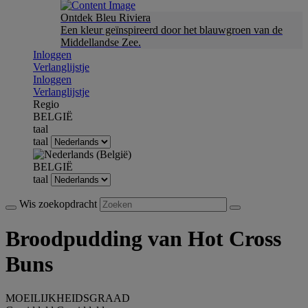
Ontdek Bleu Riviera
Een kleur geïnspireerd door het blauwgroen van de
Middellandse Zee.
Inloggen
Verlanglijstje
Inloggen
Verlanglijstje
Regio
BELGIË
taal
taal
BELGIË
taal
Wis zoekopdracht
Broodpudding van Hot Cross
Buns
MOEILIJKHEIDSGRAAD