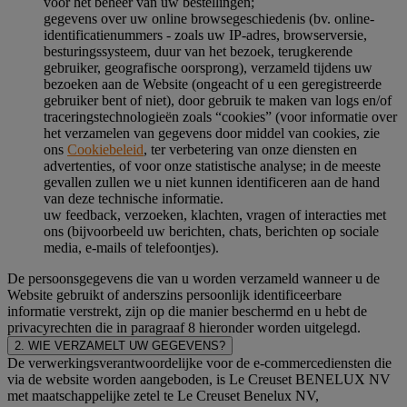
voor het beheer van uw bestellingen;
gegevens over uw online browsegeschiedenis (bv. online-
identificatienummers - zoals uw IP-adres, browserversie,
besturingssysteem, duur van het bezoek, terugkerende
gebruiker, geografische oorsprong), verzameld tijdens uw
bezoeken aan de Website (ongeacht of u een geregistreerde
gebruiker bent of niet), door gebruik te maken van logs en/of
traceringstechnologieën zoals “cookies” (voor informatie over
het verzamelen van gegevens door middel van cookies, zie
ons
Cookiebeleid
, ter verbetering van onze diensten en
advertenties, of voor onze statistische analyse; in de meeste
gevallen zullen we u niet kunnen identificeren aan de hand
van deze technische informatie.
uw feedback, verzoeken, klachten, vragen of interacties met
ons (bijvoorbeeld uw berichten, chats, berichten op sociale
media, e-mails of telefoontjes).
De persoonsgegevens die van u worden verzameld wanneer u de
Website gebruikt of anderszins persoonlijk identificeerbare
informatie verstrekt, zijn op die manier beschermd en u hebt de
privacyrechten die in paragraaf 8 hieronder worden uitgelegd.
2. WIE VERZAMELT UW GEGEVENS?
De verwerkingsverantwoordelijke voor de e-commercediensten die
via de website worden aangeboden, is Le Creuset BENELUX NV
met maatschappelijke zetel te Le Creuset Benelux NV,