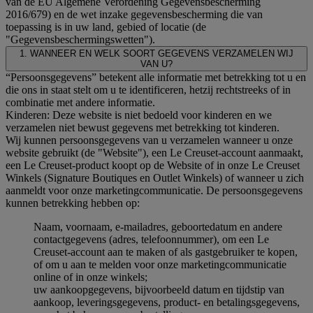
van de EU Algemene Verordening Gegevensbescherming
2016/679) en de wet inzake gegevensbescherming die van
toepassing is in uw land, gebied of locatie (de
"Gegevensbeschermingswetten").
1. WANNEER EN WELK SOORT GEGEVENS VERZAMELEN WIJ
VAN U?
“Persoonsgegevens” betekent alle informatie met betrekking tot u en
die ons in staat stelt om u te identificeren, hetzij rechtstreeks of in
combinatie met andere informatie.
Kinderen: Deze website is niet bedoeld voor kinderen en we
verzamelen niet bewust gegevens met betrekking tot kinderen.
Wij kunnen persoonsgegevens van u verzamelen wanneer u onze
website gebruikt (de "Website"), een Le Creuset-account aanmaakt,
een Le Creuset-product koopt op de Website of in onze Le Creuset
Winkels (Signature Boutiques en Outlet Winkels) of wanneer u zich
aanmeldt voor onze marketingcommunicatie. De persoonsgegevens
kunnen betrekking hebben op:
Naam, voornaam, e-mailadres, geboortedatum en andere
contactgegevens (adres, telefoonnummer), om een Le
Creuset-account aan te maken of als gastgebruiker te kopen,
of om u aan te melden voor onze marketingcommunicatie
online of in onze winkels;
uw aankoopgegevens, bijvoorbeeld datum en tijdstip van
aankoop, leveringsgegevens, product- en betalingsgegevens,