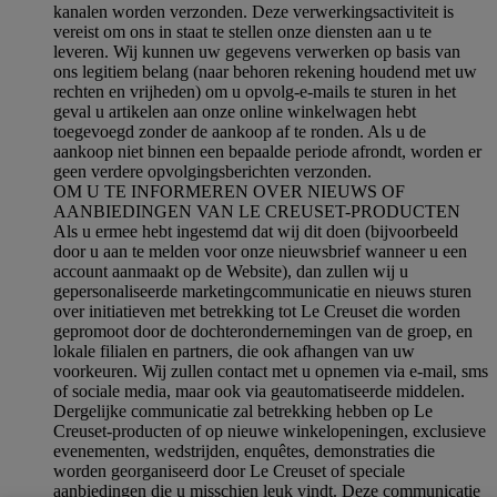
kanalen worden verzonden. Deze verwerkingsactiviteit is
vereist om ons in staat te stellen onze diensten aan u te
leveren. Wij kunnen uw gegevens verwerken op basis van
ons legitiem belang (naar behoren rekening houdend met uw
rechten en vrijheden) om u opvolg-e-mails te sturen in het
geval u artikelen aan onze online winkelwagen hebt
toegevoegd zonder de aankoop af te ronden. Als u de
aankoop niet binnen een bepaalde periode afrondt, worden er
geen verdere opvolgingsberichten verzonden.
OM U TE INFORMEREN OVER NIEUWS OF
AANBIEDINGEN VAN LE CREUSET-PRODUCTEN
Als u ermee hebt ingestemd dat wij dit doen (bijvoorbeeld
door u aan te melden voor onze nieuwsbrief wanneer u een
account aanmaakt op de Website), dan zullen wij u
gepersonaliseerde marketingcommunicatie en nieuws sturen
over initiatieven met betrekking tot Le Creuset die worden
gepromoot door de dochterondernemingen van de groep, en
lokale filialen en partners, die ook afhangen van uw
voorkeuren. Wij zullen contact met u opnemen via e-mail, sms
of sociale media, maar ook via geautomatiseerde middelen.
Dergelijke communicatie zal betrekking hebben op Le
Creuset-producten of op nieuwe winkelopeningen, exclusieve
evenementen, wedstrijden, enquêtes, demonstraties die
worden georganiseerd door Le Creuset of speciale
aanbiedingen die u misschien leuk vindt. Deze communicatie