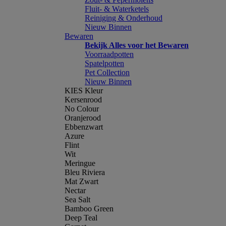
Fluit- & Waterketels
Reiniging & Onderhoud
Nieuw Binnen
Bewaren
Bekijk Alles voor het Bewaren
Voorraadpotten
Spatelpotten
Pet Collection
Nieuw Binnen
KIES Kleur
Kersenrood
No Colour
Oranjerood
Ebbenzwart
Azure
Flint
Wit
Meringue
Bleu Riviera
Mat Zwart
Nectar
Sea Salt
Bamboo Green
Deep Teal