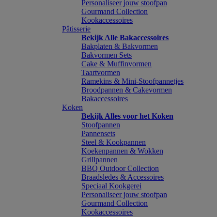
Personaliseer jouw stoofpan
Gourmand Collection
Kookaccessoires
Pâtisserie
Bekijk Alle Bakaccessoires
Bakplaten & Bakvormen
Bakvormen Sets
Cake & Muffinvormen
Taartvormen
Ramekins & Mini-Stoofpannetjes
Broodpannen & Cakevormen
Bakaccessoires
Koken
Bekijk Alles voor het Koken
Stoofpannen
Pannensets
Steel & Kookpannen
Koekenpannen & Wokken
Grillpannen
BBQ Outdoor Collection
Braadsledes & Accessoires
Speciaal Kookgerei
Personaliseer jouw stoofpan
Gourmand Collection
Kookaccessoires