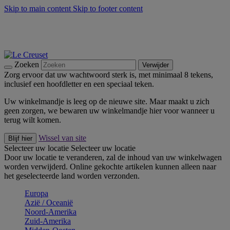
Skip to main content
Skip to footer content
Zomerse buitenmomenten met de BBQ Outdoor Collectie &
Thyme -
Shop Nu
De essentials van Le Creuset -
Ontdek Nu
Nieuwsbrieven: Registreer en bespaar 10%! -
Schrijf je nu in
Zoeken
Verwijder
Zorg ervoor dat uw wachtwoord sterk is, met minimaal 8 tekens,
inclusief een hoofdletter en een speciaal teken.
Uw winkelmandje is leeg op de nieuwe site. Maar maakt u zich
geen zorgen, we bewaren uw winkelmandje hier voor wanneer u
terug wilt komen.
Wissel van site
Blijf hier
Selecteer uw locatie
Selecteer uw locatie
Door uw locatie te veranderen, zal de inhoud van uw winkelwagen
worden verwijderd. Online gekochte artikelen kunnen alleen naar
het geselecteerde land worden verzonden.
Europa
Aziё / Oceaniё
Noord-Amerika
Zuid-Amerika