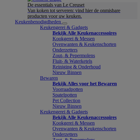
De essentials van Le Creuset
Van koken tot serveren: vind hier de onmisbare
producten voor uw keuken.
Keukenbenodigdheden
Keukengerei & Gadgets
Bekijk Alle Keukenaccessoires
Kookgerei & Messen
Ovenwanten & Keukenschorten
Onderzetters
Zout- & Pepermolens
Fluit- & Waterketels
Reiniging & Onderhoud
Nieuw Binnen
Bewaren
Bekijk Alles voor het Bewaren
Voorraadpotten
Spatelpotten
Pet Collection
Nieuw Binnen
Keukengerei & Gadgets
Bekijk Alle Keukenaccessoires
Kookgerei & Messen
Ovenwanten & Keukenschorten
Onderzetters
Zout- & Pepermolens