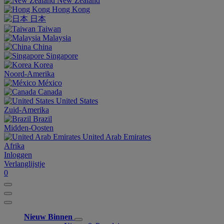
New Zealand
Hong Kong
日本
Taiwan
Malaysia
China
Singapore
Korea
Noord-Amerika
México
Canada
United States
Zuid-Amerika
Brazil
Midden-Oosten
United Arab Emirates
Afrika
Inloggen
Verlanglijstje
0
Nieuw Binnen