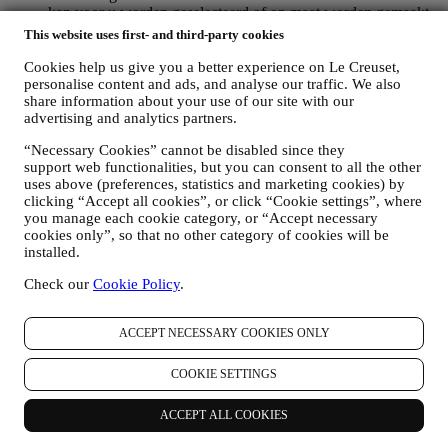
kan voor u worden geselecteerd of op maat worden gemaakt
op basis van de gegevens die we over u hebben, zoals uw
This website uses first- and third-party cookies
locatie of uw aankoopgeschiedenis of uw voorkeuren voor
onze producten. Wij zullen uw gegevens gebruiken om uw
Cookies help us give you a better experience on Le Creuset,
personalise content and ads, and analyse our traffic. We also
interesses beter te begrijpen. Dit stelt ons in staat om onze
share information about your use of our site with our
communicatie te personaliseren om deze relevanter en
advertising and analytics partners.
interessanter te maken. Er zullen geen andere gevolgen zijn.
Wij verzamelen ook statistieken over het openen van e-mail
“Necessary Cookies” cannot be disabled since they
en klikgedrag met behulp van de in de sector gangbare
support web functionalities, but you can consent to all the other
technologieën om ons te helpen onze nieuwsbrieven te
uses above (preferences, statistics and marketing cookies) by
volgen. Deze verwerking is gebaseerd op uw toestemming
clicking “Accept all cookies”, or click “Cookie settings”, where
om gepersonaliseerde marketingcommunicatie van ons te
you manage each cookie category, or “Accept necessary
ontvangen. De keuze om aan te melden kan worden
cookies only”, so that no other category of cookies will be
uitgeoefend op de plaatsen waar persoonsgegevens worden
installed.
verzameld door het juiste selectievakje aan te vinken of, als u
een Le Creuset-account heeft, via het Mijn account-gedeelte
Check our
Cookie Policy
.
van de Website.
Afmelden
: U kunt het ontvangen van onze
marketingcommunicatie of updates te allen tijde kosteloos
ACCEPT NECESSARY COOKIES ONLY
stopzetten via de methoden die bij de communicatie worden
weergegeven (om u bijvoorbeeld af te melden voor de
nieuwsbrief kunt u klikken op de afmeldlink onderaan elke e-
COOKIE SETTINGS
mail). Als u een Le Creuset account hebt, kunt u eenvoudig
uw marketingvoorkeuren beheren. Als u onze
ACCEPT ALL COOKIES
marketingactiviteiten wilt stopzetten, kunt u in ieder geval een
e-mail sturen naar
privacy@lecreuset.com
. Wij zullen uw