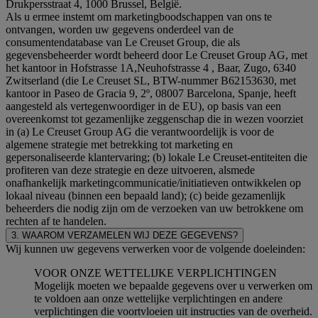
Drukpersstraat 4, 1000 Brussel, België.
Als u ermee instemt om marketingboodschappen van ons te
ontvangen, worden uw gegevens onderdeel van de
consumentendatabase van Le Creuset Group, die als
gegevensbeheerder wordt beheerd door Le Creuset Group AG, met
het kantoor in Hofstrasse 1A,Neuhofstrasse 4 , Baar, Zugo, 6340
Zwitserland (die Le Creuset SL, BTW-nummer B62153630, met
kantoor in Paseo de Gracia 9, 2º, 08007 Barcelona, Spanje, heeft
aangesteld als vertegenwoordiger in de EU), op basis van een
overeenkomst tot gezamenlijke zeggenschap die in wezen voorziet
in (a) Le Creuset Group AG die verantwoordelijk is voor de
algemene strategie met betrekking tot marketing en
gepersonaliseerde klantervaring; (b) lokale Le Creuset-entiteiten die
profiteren van deze strategie en deze uitvoeren, alsmede
onafhankelijk marketingcommunicatie/initiatieven ontwikkelen op
lokaal niveau (binnen een bepaald land); (c) beide gezamenlijk
beheerders die nodig zijn om de verzoeken van uw betrokkene om
rechten af te handelen.
3. WAAROM VERZAMELEN WIJ DEZE GEGEVENS?
Wij kunnen uw gegevens verwerken voor de volgende doeleinden:
VOOR ONZE WETTELIJKE VERPLICHTINGEN
Mogelijk moeten we bepaalde gegevens over u verwerken om
te voldoen aan onze wettelijke verplichtingen en andere
verplichtingen die voortvloeien uit instructies van de overheid.