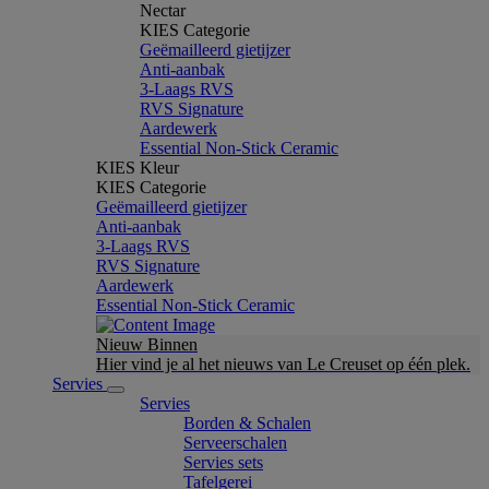
Nectar
KIES Categorie
Geëmailleerd gietijzer
Anti-aanbak
3-Laags RVS
RVS Signature
Aardewerk
Essential Non-Stick Ceramic
KIES Kleur
KIES Categorie
Geëmailleerd gietijzer
Anti-aanbak
3-Laags RVS
RVS Signature
Aardewerk
Essential Non-Stick Ceramic
Nieuw Binnen
Hier vind je al het nieuws van Le Creuset op één plek.
Servies
Servies
Borden & Schalen
Serveerschalen
Servies sets
Tafelgerei