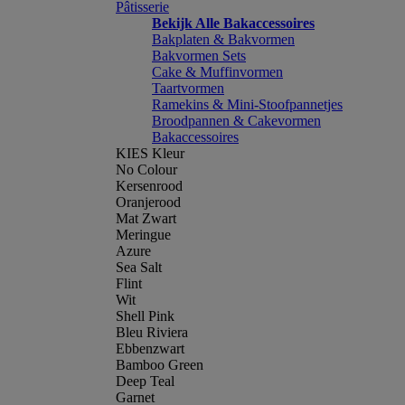
Pâtisserie
Bekijk Alle Bakaccessoires
Bakplaten & Bakvormen
Bakvormen Sets
Cake & Muffinvormen
Taartvormen
Ramekins & Mini-Stoofpannetjes
Broodpannen & Cakevormen
Bakaccessoires
KIES Kleur
No Colour
Kersenrood
Oranjerood
Mat Zwart
Meringue
Azure
Sea Salt
Flint
Wit
Shell Pink
Bleu Riviera
Ebbenzwart
Bamboo Green
Deep Teal
Garnet