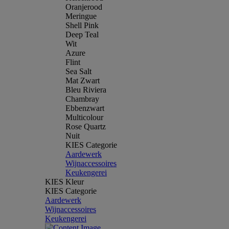
Oranjerood
Meringue
Shell Pink
Deep Teal
Wit
Azure
Flint
Sea Salt
Mat Zwart
Bleu Riviera
Chambray
Ebbenzwart
Multicolour
Rose Quartz
Nuit
KIES Categorie
Aardewerk
Wijnaccessoires
Keukengerei
KIES Kleur
KIES Categorie
Aardewerk
Wijnaccessoires
Keukengerei