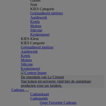
Garnet
Nuit
KIES Categorie
Geëmailleerd gietijzer
Aardewerk
Ketels
Molens
Silicone
Keukengerei
KIES Kleur
KIES Categorie
Geëmailleerd gietijzer
Aardewerk
Ketels
Molens
Silicone
Keukengerei
De essentials van Le Creuset
Van koken tot serveren: vind hier de onmisbare
producten voor uw keuken.
Cadeaus
Cadeaukaart
Cadeaugids
Onze Favoriete Cadeaus