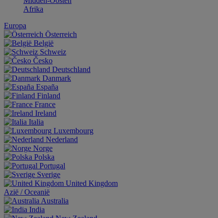
Midden-Oosten
Afrika
Europa
Österreich
België
Schweiz
Česko
Deutschland
Danmark
España
Finland
France
Ireland
Italia
Luxembourg
Nederland
Norge
Polska
Portugal
Sverige
United Kingdom
Aziё / Oceaniё
Australia
India