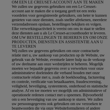
OM EEN LE CREUSET-ACCOUNT AAN TE MAKEN
We zullen uw gegevens gebruiken om een Le Creuset-
account aan te maken die u toegang geeft tot een reeks
voordelen voor geregistreerde gebruikers, om beter te kunnen
genieten van onze diensten, zoals sneller afrekenen, meerdere
verzendadressen opslaan, bestellingen bekijken en volgen.
Elke verwerkingsactiviteit is vereist om ons in staat te stellen
deze diensten aan u als Le Creuset-accounthouder te leveren.
OM UW BESTELLINGEN TE BEHEREN EN OM ONZE
PRODUCTEN, DIENSTEN EN ASSISTENTIE AAN U
TE LEVEREN
Wij zullen uw gegevens gebruiken om onze contractuele
relatie met u, uw aankoop van producten op de Website, uw
gebruik van de Website, eventuele latere hulp na de verkoop
of uw deelname aan onze wedstrijden te beheren. Mogelijk
moeten we bepaalde gegevens over u verwerken voor onze
administratieve doeleinden die verband houden met onze
contractuele relatie met u, zoals de boekhouding, facturering
en controle, verificatie van betaalkaarten, fraudescreening,
veiligheid, beveiliging, systeemtests, onderhoud en statistische
analyse. Af en toe moeten we mogelijk om administratieve of
operationele redenen contact met u opnemen. Bijvoorbeeld
om u een bevestiging van uw aankoop te sturen. We zullen
uw persoonsgegevens ook gebruiken om uw verzoeken te
beantwoorden die via onze Websiteformulieren of andere