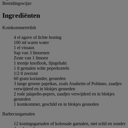
Bereidingswijze
Ingrediёnten
Komkommerrelish
4 el agave of lichte honing
100 ml warm water
1 el vissaus
Sap van 3 limoenen
Zeste van 1 limoen
1 teentje knoflook, fijngehakt
1 tl gemalen witte peperkorrels
1/2 tl zeezout
60 gram koriander, gesneden
3 lange groene paprikas, zoals Anaheim of Poblano, zaadjes
verwijderd en in blokjes gesneden
2 rode jalapeño-pepers, zaadjes verwijderd en in blokjes
gesneden
1 komkommer, geschild en in blokjes gesneden
Barbecuegarnalen
12 koningsgarnalen of kolossale garnalen, met schil en zonder