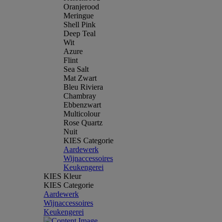
Oranjerood
Meringue
Shell Pink
Deep Teal
Wit
Azure
Flint
Sea Salt
Mat Zwart
Bleu Riviera
Chambray
Ebbenzwart
Multicolour
Rose Quartz
Nuit
KIES Categorie
Aardewerk
Wijnaccessoires
Keukengerei
KIES Kleur
KIES Categorie
Aardewerk
Wijnaccessoires
Keukengerei