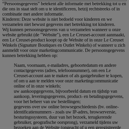
“Persoonsgegevens” betekent alle informatie met betrekking tot u en
die ons in staat stelt om u te identificeren, hetzij rechtstreeks of in
combinatie met andere informatie.
Kinderen: Deze website is niet bedoeld voor kinderen en we
verzamelen niet bewust gegevens met betrekking tot kinderen.
Wij kunnen persoonsgegevens van u verzamelen wanneer u onze
website gebruikt (de "Website"), een Le Creuset-account aanmaakt,
een Le Creuset-product koopt op de Website of in onze Le Creuset
Winkels (Signature Boutiques en Outlet Winkels) of wanneer u zich
aanmeldt voor onze marketingcommunicatie. De persoonsgegevens
kunnen betrekking hebben op:
Naam, voornaam, e-mailadres, geboortedatum en andere
contactgegevens (adres, telefoonnummer), om een Le
Creuset-account aan te maken of als gastgebruiker te kopen,
of om u aan te melden voor onze marketingcommunicatie
online of in onze winkels;
uw aankoopgegevens, bijvoorbeeld datum en tijdstip van
aankoop, leveringsgegevens, product- en betalingsgegevens,
voor het beheer van uw bestellingen;
gegevens over uw online browsegeschiedenis (bv. online-
identificatienummers - zoals uw IP-adres, browserversie,
besturingssysteem, duur van het bezoek, terugkerende
gebruiker, geografische oorsprong), verzameld tijdens uw
bezoeken aan de Website (ongeacht of u een geregistreerde