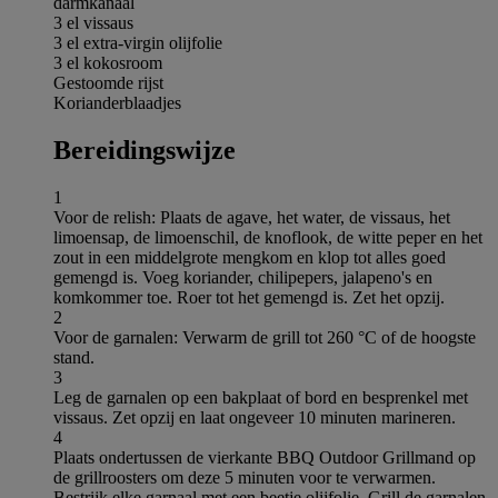
darmkanaal
3 el vissaus
3 el extra-virgin olijfolie
3 el kokosroom
Gestoomde rijst
Korianderblaadjes
Bereidingswijze
1
Voor de relish: Plaats de agave, het water, de vissaus, het
limoensap, de limoenschil, de knoflook, de witte peper en het
zout in een middelgrote mengkom en klop tot alles goed
gemengd is. Voeg koriander, chilipepers, jalapeno's en
komkommer toe. Roer tot het gemengd is. Zet het opzij.
2
Voor de garnalen: Verwarm de grill tot 260 °C of de hoogste
stand.
3
Leg de garnalen op een bakplaat of bord en besprenkel met
vissaus. Zet opzij en laat ongeveer 10 minuten marineren.
4
Plaats ondertussen de vierkante BBQ Outdoor Grillmand op
de grillroosters om deze 5 minuten voor te verwarmen.
Bestrijk elke garnaal met een beetje olijfolie. Grill de garnalen