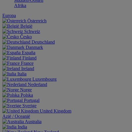
Midden-Oosten
Afrika
Europa
Österreich
België
Schweiz
Česko
Deutschland
Danmark
España
Finland
France
Ireland
Italia
Luxembourg
Nederland
Norge
Polska
Portugal
Sverige
United Kingdom
Aziё / Oceaniё
Australia
India