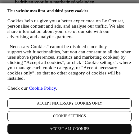
bedrijven voor hun marketingdoeleinden.
RE-TARGETING / OM ONZE AANBIEDINGEN AAN
This website uses first- and third-party cookies
TE PASSEN EN DE KLANTERVARING TE
VERBETEREN
Cookies help us give you a better experience on Le Creuset,
Wij willen uw gegevens gebruiken om onze diensten en
personalise content and ads, and analyse our traffic. We also
aanbiedingen af te stemmen op uw behoeften en voorkeuren
share information about your use of our site with our
om u een gepersonaliseerde Le Creuset-klantervaring te
advertising and analytics partners.
bieden. Wij doen dit door uw gewoontes of interesses te
analyseren, bijvoorbeeld met betrekking tot de meest bekeken
“Necessary Cookies” cannot be disabled since they
support web functionalities, but you can consent to all the other
producten, uw interactie met ons op sociale media, welke
uses above (preferences, statistics and marketing cookies) by
pagina's van onze Website u bezoekt, welke inhoud van onze
clicking “Accept all cookies”, or click “Cookie settings”, where
aanbiedingen u leest. Wij doen dit voornamelijk door en ook
you manage each cookie category, or “Accept necessary
in combinatie met uw gegevens en voorkeuren die worden
cookies only”, so that no other category of cookies will be
verzameld zodra u zich inschrijft voor onze gepersonaliseerde
installed.
marketingcommunicatie. Wij zullen deze informatie gebruiken
om onze advertenties op andere sites te beheren, toegang te
Check our
Cookie Policy
.
verlenen tot specifieke inhoud, de inhoud of de aanbiedingen
die u op de Website ziet aan te passen of, als u toestemming
hebt gegeven om u aan te melden voor onze
ACCEPT NECESSARY COOKIES ONLY
marketingcommunicatie, om u relevante
communicatie/berichten te sturen waarvan wij denken dat u
COOKIE SETTINGS
die leuk vindt. Er zullen geen andere gevolgen zijn. Het
gebruik van cookies is afhankelijk van uw toestemming. Als u
ACCEPT ALL COOKIES
niet wilt dat deze informatie wordt gebruikt om u op uw
interesse gebaseerde advertenties, inhoud of communicatie te