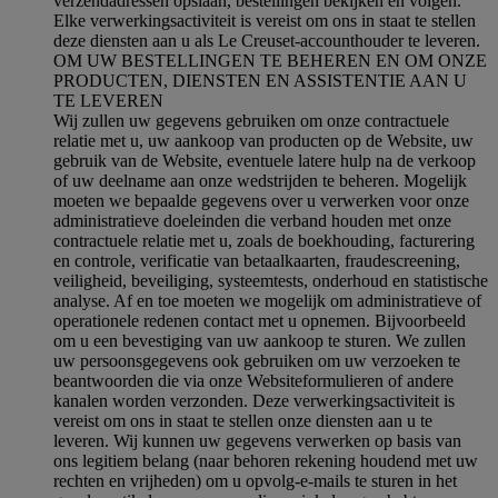
verzendadressen opslaan, bestellingen bekijken en volgen.
Elke verwerkingsactiviteit is vereist om ons in staat te stellen
deze diensten aan u als Le Creuset-accounthouder te leveren.
OM UW BESTELLINGEN TE BEHEREN EN OM ONZE
PRODUCTEN, DIENSTEN EN ASSISTENTIE AAN U
TE LEVEREN
Wij zullen uw gegevens gebruiken om onze contractuele
relatie met u, uw aankoop van producten op de Website, uw
gebruik van de Website, eventuele latere hulp na de verkoop
of uw deelname aan onze wedstrijden te beheren. Mogelijk
moeten we bepaalde gegevens over u verwerken voor onze
administratieve doeleinden die verband houden met onze
contractuele relatie met u, zoals de boekhouding, facturering
en controle, verificatie van betaalkaarten, fraudescreening,
veiligheid, beveiliging, systeemtests, onderhoud en statistische
analyse. Af en toe moeten we mogelijk om administratieve of
operationele redenen contact met u opnemen. Bijvoorbeeld
om u een bevestiging van uw aankoop te sturen. We zullen
uw persoonsgegevens ook gebruiken om uw verzoeken te
beantwoorden die via onze Websiteformulieren of andere
kanalen worden verzonden. Deze verwerkingsactiviteit is
vereist om ons in staat te stellen onze diensten aan u te
leveren. Wij kunnen uw gegevens verwerken op basis van
ons legitiem belang (naar behoren rekening houdend met uw
rechten en vrijheden) om u opvolg-e-mails te sturen in het