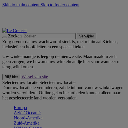
Skip to main content
Skip to footer content
Zomerse buitenmomenten met de BBQ Outdoor Collectie &
Thyme -
Shop Nu
De essentials van Le Creuset -
Ontdek Nu
Nieuwsbrieven: Registreer en bespaar 10%! -
Schrijf je nu in
Zoeken
Verwijder
Zorg ervoor dat uw wachtwoord sterk is, met minimaal 8 tekens,
inclusief een hoofdletter en een speciaal teken.
Uw winkelmandje is leeg op de nieuwe site. Maar maakt u zich
geen zorgen, we bewaren uw winkelmandje hier voor wanneer u
terug wilt komen.
Wissel van site
Blijf hier
Selecteer uw locatie
Selecteer uw locatie
Door uw locatie te veranderen, zal de inhoud van uw winkelwagen
worden verwijderd. Online gekochte artikelen kunnen alleen naar
het geselecteerde land worden verzonden.
Europa
Aziё / Oceaniё
Noord-Amerika
Zuid-Amerika