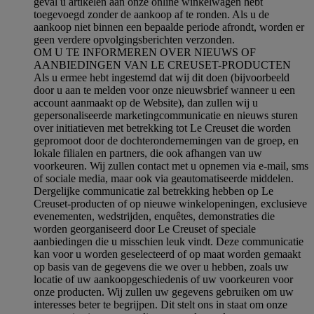
geval u artikelen aan onze online winkelwagen hebt
toegevoegd zonder de aankoop af te ronden. Als u de
aankoop niet binnen een bepaalde periode afrondt, worden er
geen verdere opvolgingsberichten verzonden.
OM U TE INFORMEREN OVER NIEUWS OF
AANBIEDINGEN VAN LE CREUSET-PRODUCTEN
Als u ermee hebt ingestemd dat wij dit doen (bijvoorbeeld
door u aan te melden voor onze nieuwsbrief wanneer u een
account aanmaakt op de Website), dan zullen wij u
gepersonaliseerde marketingcommunicatie en nieuws sturen
over initiatieven met betrekking tot Le Creuset die worden
gepromoot door de dochterondernemingen van de groep, en
lokale filialen en partners, die ook afhangen van uw
voorkeuren. Wij zullen contact met u opnemen via e-mail, sms
of sociale media, maar ook via geautomatiseerde middelen.
Dergelijke communicatie zal betrekking hebben op Le
Creuset-producten of op nieuwe winkelopeningen, exclusieve
evenementen, wedstrijden, enquêtes, demonstraties die
worden georganiseerd door Le Creuset of speciale
aanbiedingen die u misschien leuk vindt. Deze communicatie
kan voor u worden geselecteerd of op maat worden gemaakt
op basis van de gegevens die we over u hebben, zoals uw
locatie of uw aankoopgeschiedenis of uw voorkeuren voor
onze producten. Wij zullen uw gegevens gebruiken om uw
interesses beter te begrijpen. Dit stelt ons in staat om onze