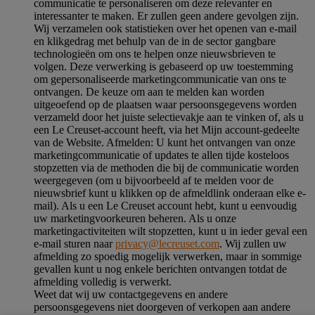
communicatie te personaliseren om deze relevanter en
interessanter te maken. Er zullen geen andere gevolgen zijn.
Wij verzamelen ook statistieken over het openen van e-mail
en klikgedrag met behulp van de in de sector gangbare
technologieën om ons te helpen onze nieuwsbrieven te
volgen. Deze verwerking is gebaseerd op uw toestemming
om gepersonaliseerde marketingcommunicatie van ons te
ontvangen. De keuze om aan te melden kan worden
uitgeoefend op de plaatsen waar persoonsgegevens worden
verzameld door het juiste selectievakje aan te vinken of, als u
een Le Creuset-account heeft, via het Mijn account-gedeelte
van de Website.
Afmelden
: U kunt het ontvangen van onze
marketingcommunicatie of updates te allen tijde kosteloos
stopzetten via de methoden die bij de communicatie worden
weergegeven (om u bijvoorbeeld af te melden voor de
nieuwsbrief kunt u klikken op de afmeldlink onderaan elke e-
mail). Als u een Le Creuset account hebt, kunt u eenvoudig
uw marketingvoorkeuren beheren. Als u onze
marketingactiviteiten wilt stopzetten, kunt u in ieder geval een
e-mail sturen naar
privacy@lecreuset.com
. Wij zullen uw
afmelding zo spoedig mogelijk verwerken, maar in sommige
gevallen kunt u nog enkele berichten ontvangen totdat de
afmelding volledig is verwerkt.
Weet dat wij uw contactgegevens en andere
persoonsgegevens niet doorgeven of verkopen aan andere