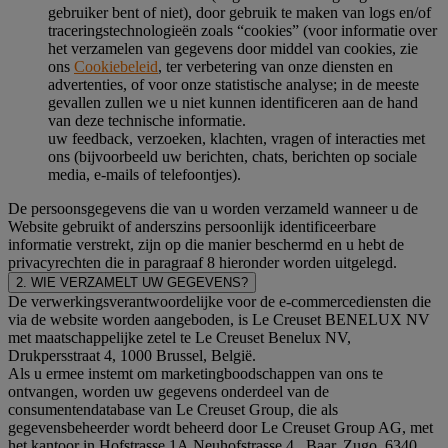
gebruiker bent of niet), door gebruik te maken van logs en/of
traceringstechnologieën zoals “cookies” (voor informatie over
het verzamelen van gegevens door middel van cookies, zie
ons
Cookiebeleid
, ter verbetering van onze diensten en
advertenties, of voor onze statistische analyse; in de meeste
gevallen zullen we u niet kunnen identificeren aan de hand
van deze technische informatie.
uw feedback, verzoeken, klachten, vragen of interacties met
ons (bijvoorbeeld uw berichten, chats, berichten op sociale
media, e-mails of telefoontjes).
De persoonsgegevens die van u worden verzameld wanneer u de
Website gebruikt of anderszins persoonlijk identificeerbare
informatie verstrekt, zijn op die manier beschermd en u hebt de
privacyrechten die in paragraaf 8 hieronder worden uitgelegd.
2. WIE VERZAMELT UW GEGEVENS?
De verwerkingsverantwoordelijke voor de e-commercediensten die
via de website worden aangeboden, is Le Creuset BENELUX NV
met maatschappelijke zetel te Le Creuset Benelux NV,
Drukpersstraat 4, 1000 Brussel, België.
Als u ermee instemt om marketingboodschappen van ons te
ontvangen, worden uw gegevens onderdeel van de
consumentendatabase van Le Creuset Group, die als
gegevensbeheerder wordt beheerd door Le Creuset Group AG, met
het kantoor in Hofstrasse 1A,Neuhofstrasse 4 , Baar, Zugo, 6340