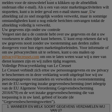
melden voor de nieuwsbrief kunt u klikken op de afmeldlink
onderaan elke e-mail). Als u een van onze marketingactiviteiten wilt
stopzetten, kunt u in ieder geval een e-mail sturen naar
.
Uw
afmelding zal zo snel mogelijk worden verwerkt, maar in sommige
omstandigheden kunt u nog enkele berichten ontvangen totdat de
afmelding volledig is verwerkt.
Uw gegevens zijn onder uw controle
Vergeet niet dat u de controle hebt over uw gegevens en dat u uw
voorkeuren te allen tijde kunt beheren. U kunt erop rekenen dat wij
uw gegevens nooit zonder uw toestemming aan derden zullen
doorgeven voor hun eigen marketingdoeleinden. Voor informatie of
om uw privacyrechten uit te oefenen, kunt u ons mailen op
privacy@lecreuset.com
om ons te laten weten waar wij u mee van
dienst kunnen zijn en wij zullen tijdig reageren.
Volledige Privacyverklaring van Le Creuset
Le Creuset verbindt zich ertoe uw persoonsgegevens en uw privacy
te beschermen en in deze verklaring wordt uitgelegd hoe wij uw
persoonsgegevens verzamelen en verwerken in overeenstemming
met de EU-wetgeving inzake gegevensbescherming (met inbegrip
van de EU Algemene Verordening Gegevensbescherming
2016/679) en de wet inzake gegevensbescherming die van
toepassing is in uw land, gebied of locatie (de
"Gegevensbeschermingswetten").
1. WANNEER EN WELK SOORT GEGEVENS VERZAMELEN WIJ
VAN U?