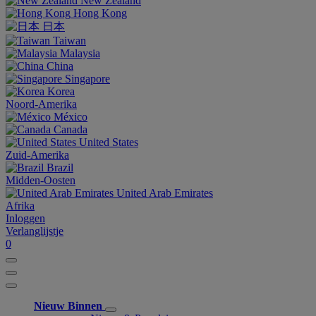
New Zealand
Hong Kong
日本
Taiwan
Malaysia
China
Singapore
Korea
Noord-Amerika
México
Canada
United States
Zuid-Amerika
Brazil
Midden-Oosten
United Arab Emirates
Afrika
Inloggen
Verlanglijstje
0
Nieuw Binnen