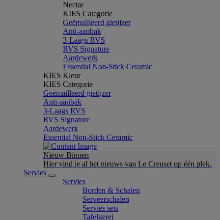
Nectar
KIES Categorie
Geëmailleerd gietijzer
Anti-aanbak
3-Laags RVS
RVS Signature
Aardewerk
Essential Non-Stick Ceramic
KIES Kleur
KIES Categorie
Geëmailleerd gietijzer
Anti-aanbak
3-Laags RVS
RVS Signature
Aardewerk
Essential Non-Stick Ceramic
Nieuw Binnen
Hier vind je al het nieuws van Le Creuset op één plek.
Servies
Servies
Borden & Schalen
Serveerschalen
Servies sets
Tafelgerei