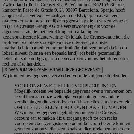
Zwitserland (die Le Creuset SL, BTW-nummer B62153630, met
kantoor in Paseo de Gracia 9, 2º, 08007 Barcelona, Spanje, heeft
aangesteld als vertegenwoordiger in de EU), op basis van een
overeenkomst tot gezamenlijke zeggenschap die in wezen voorziet
in (a) Le Creuset Group AG die verantwoordelijk is voor de
algemene strategie met betrekking tot marketing en
gepersonaliseerde klantervaring; (b) lokale Le Creuset-entiteiten die
profiteren van deze strategie en deze uitvoeren, alsmede
onafhankelijk marketingcommunicatie/initiatieven ontwikkelen op
lokaal niveau (binnen een bepaald land); (c) beide gezamenlijk
beheerders die nodig zijn om de verzoeken van uw betrokkene om
rechten af te handelen.
3. WAAROM VERZAMELEN WIJ DEZE GEGEVENS?
Wij kunnen uw gegevens verwerken voor de volgende doeleinden:
VOOR ONZE WETTELIJKE VERPLICHTINGEN
Mogelijk moeten we bepaalde gegevens over u verwerken om
te voldoen aan onze wettelijke verplichtingen en andere
verplichtingen die voortvloeien uit instructies van de overheid.
OM EEN LE CREUSET-ACCOUNT AAN TE MAKEN
We zullen uw gegevens gebruiken om een Le Creuset-
account aan te maken die u toegang geeft tot een reeks
voordelen voor geregistreerde gebruikers, om beter te kunnen
genieten van onze diensten, zoals sneller afrekenen, meerdere