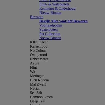
Fluit- & Waterketels
Reiniging & Onderhoud
Nieuw Binnen
Bewaren
Bekijk Alles voor het Bewaren
Voorraadpotten
Spatelpotten
Pet Collection
Nieuw Binnen
KIES Kleur
Kersenrood
No Colour
Oranjerood
Ebbenzwart
Azure
Flint
Wit
Meringue
Bleu Riviera
Mat Zwart
Nectar
Sea Salt
Bamboo Green
Deep Teal