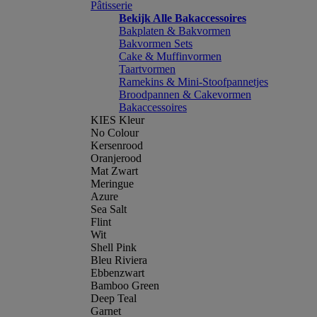
Pâtisserie
Bekijk Alle Bakaccessoires
Bakplaten & Bakvormen
Bakvormen Sets
Cake & Muffinvormen
Taartvormen
Ramekins & Mini-Stoofpannetjes
Broodpannen & Cakevormen
Bakaccessoires
KIES Kleur
No Colour
Kersenrood
Oranjerood
Mat Zwart
Meringue
Azure
Sea Salt
Flint
Wit
Shell Pink
Bleu Riviera
Ebbenzwart
Bamboo Green
Deep Teal
Garnet