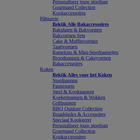
Personaliseer jouw stoofpan
Gourmand Collection
Kookaccessoires
Pâtisserie
Bekijk Alle Bakaccessoires
Bakplaten & Bakvormen
Bakvormen Sets
Cake & Muffinvormen
Taartvormen
Ramekins & Mini-Stoofpannetjes
Broodpannen & Cakevormen
Bakaccessoires
Koken
Bekijk Alles voor het Koken
Stoofpannen
Pannensets
Steel & Kookpannen
Koekenpannen & Wokken
Grillpannen
BBQ Outdoor Collection
Braadsledes & Accessoires
Speciaal Kookgerei
Personaliseer jouw stoofpan
Gourmand Collection
Kookaccessoires