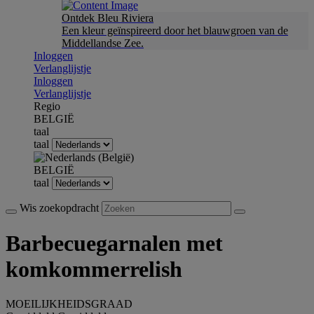
Ontdek Bleu Riviera
Een kleur geïnspireerd door het blauwgroen van de
Middellandse Zee.
Inloggen
Verlanglijstje
Inloggen
Verlanglijstje
Regio
BELGIË
taal
taal
BELGIË
taal
Wis zoekopdracht
Barbecuegarnalen met
komkommerrelish
MOEILIJKHEIDSGRAAD