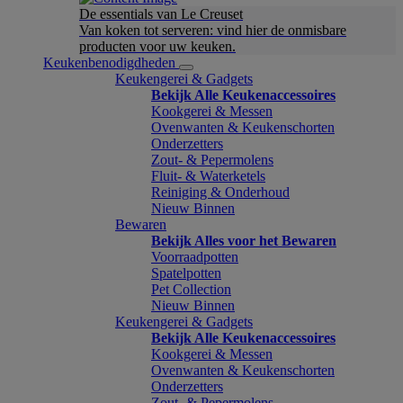
De essentials van Le Creuset
Van koken tot serveren: vind hier de onmisbare
producten voor uw keuken.
Keukenbenodigdheden
Keukengerei & Gadgets
Bekijk Alle Keukenaccessoires
Kookgerei & Messen
Ovenwanten & Keukenschorten
Onderzetters
Zout- & Pepermolens
Fluit- & Waterketels
Reiniging & Onderhoud
Nieuw Binnen
Bewaren
Bekijk Alles voor het Bewaren
Voorraadpotten
Spatelpotten
Pet Collection
Nieuw Binnen
Keukengerei & Gadgets
Bekijk Alle Keukenaccessoires
Kookgerei & Messen
Ovenwanten & Keukenschorten
Onderzetters
Zout- & Pepermolens