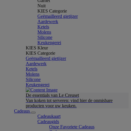
Garnet
Nuit
KIES Categorie
Geëmailleerd gietijzer
Aardewerk
Ketels
Molens
Silicone
Keukengerei
KIES Kleur
KIES Categorie
Geëmailleerd gietijzer
Aardewerk
Ketels
Molens
Silicone
Keukengerei
De essentials van Le Creuset
Van koken tot serveren: vind hier de onmisbare
producten voor uw keuken.
Cadeaus
Cadeaukaart
Cadeaugids
Onze Favoriete Cadeaus