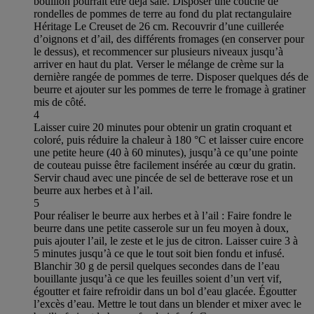
bouillon pourrait être déjà salé. Disposer une couche de
rondelles de pommes de terre au fond du plat rectangulaire
Héritage Le Creuset de 26 cm. Recouvrir d’une cuillerée
d’oignons et d’ail, des différents fromages (en conserver pour
le dessus), et recommencer sur plusieurs niveaux jusqu’à
arriver en haut du plat. Verser le mélange de crème sur la
dernière rangée de pommes de terre. Disposer quelques dés de
beurre et ajouter sur les pommes de terre le fromage à gratiner
mis de côté.
4
Laisser cuire 20 minutes pour obtenir un gratin croquant et
coloré, puis réduire la chaleur à 180 °C et laisser cuire encore
une petite heure (40 à 60 minutes), jusqu’à ce qu’une pointe
de couteau puisse être facilement insérée au cœur du gratin.
Servir chaud avec une pincée de sel de betterave rose et un
beurre aux herbes et à l’ail.
5
Pour réaliser le beurre aux herbes et à l’ail : Faire fondre le
beurre dans une petite casserole sur un feu moyen à doux,
puis ajouter l’ail, le zeste et le jus de citron. Laisser cuire 3 à
5 minutes jusqu’à ce que le tout soit bien fondu et infusé.
Blanchir 30 g de persil quelques secondes dans de l’eau
bouillante jusqu’à ce que les feuilles soient d’un vert vif,
égoutter et faire refroidir dans un bol d’eau glacée. Égoutter
l’excès d’eau. Mettre le tout dans un blender et mixer avec le