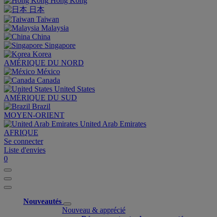
Hong Kong
日本
Taiwan
Malaysia
China
Singapore
Korea
AMÉRIQUE DU NORD
México
Canada
United States
AMÉRIQUE DU SUD
Brazil
MOYEN-ORIENT
United Arab Emirates
AFRIQUE
Se connecter
Liste d'envies
0
Nouveautés
Nouveau & apprécié