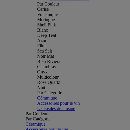
Par Couleur
Cerise
Volcanique
Meringue
Shell Pink
Blanc
Deep Teal
Azur
Flint
Sea Salt
Noir Mat
Bleu Riviera
Chambray
Onyx
Multicolour
Rose Quartz
Nuit
Par Catégorie
Céramique
Accessoires pour le vin
Ustensiles de cuisine
Par Couleur
Par Catégorie
Céramique
Accessoires pour le vin