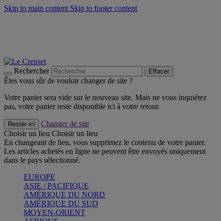
Skip to main content
Skip to footer content
Faites vivre l’été avec la Collection BBQ Outdoor & Thym -
Craquez
Les indispensables Le Creuset -
Craquez
Newsletter: Inscrivez-vous et économisez 10%! -
Inscrivez-vous
maintenant
Rechercher
Effacer
Êtes vous sûr de vouloir changer de site ?
Votre panier sera vide sur le nouveau site. Mais ne vous inquiétez
pas, votre panier reste disponible ici à votre retour.
Changer de site
Rester ici
Choisir un lieu
Choisir un lieu
En changeant de lieu, vous supprimez le contenu de votre panier.
Les articles achetés en ligne ne peuvent être envoyés uniquement
dans le pays sélectionné.
EUROPE
ASIE / PACIFIQUE
AMÉRIQUE DU NORD
AMÉRIQUE DU SUD
MOYEN-ORIENT