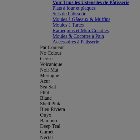
Voir Tous les Ustensiles de Pâtisserie
Plats à four et plaques
Sets de Pâtisserie
Moules à Gâteaux & Muffins
Moules à Tartes
Ramequins et Mini-Cocottes
Moules & Cocottes à Pain
Accessoires à Pâtisserie
Par Couleur
No Colour
Cerise
Volcanique
Noir Mat
Meringue
Azur
Sea Salt
Flint
Blanc
Shell Pink
Bleu Riviera
Onyx
Bamboo
Deep Teal
Garnet
Nectar