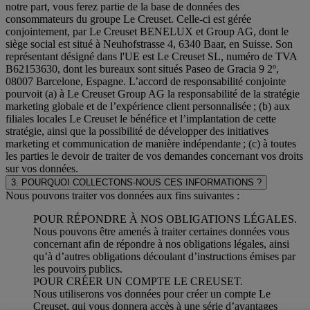
notre part, vous ferez partie de la base de données des
consommateurs du groupe Le Creuset. Celle-ci est gérée
conjointement, par Le Creuset BENELUX et Group AG, dont le
siège social est situé à Neuhofstrasse 4, 6340 Baar, en Suisse. Son
représentant désigné dans l'UE est Le Creuset SL, numéro de TVA
B62153630, dont les bureaux sont situés Paseo de Gracia 9 2º,
08007 Barcelone, Espagne. L’accord de responsabilité conjointe
pourvoit (a) à Le Creuset Group AG la responsabilité de la stratégie
marketing globale et de l’expérience client personnalisée ; (b) aux
filiales locales Le Creuset le bénéfice et l’implantation de cette
stratégie, ainsi que la possibilité de développer des initiatives
marketing et communication de manière indépendante ; (c) à toutes
les parties le devoir de traiter de vos demandes concernant vos droits
sur vos données.
3. POURQUOI COLLECTONS-NOUS CES INFORMATIONS ?
Nous pouvons traiter vos données aux fins suivantes :
POUR RÉPONDRE À NOS OBLIGATIONS LÉGALES.
Nous pouvons être amenés à traiter certaines données vous
concernant afin de répondre à nos obligations légales, ainsi
qu’à d’autres obligations découlant d’instructions émises par
les pouvoirs publics.
POUR CRÉER UN COMPTE LE CREUSET.
Nous utiliserons vos données pour créer un compte Le
Creuset, qui vous donnera accès à une série d’avantages