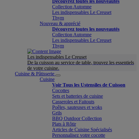
Découvrez toutes les nouveautés
Collection Automne
Les indispensables Le Creuset
Thym
Nouveau & apprécié
Découvrez toutes les nouveautés
Collection Automne
Les indispensables Le Creuset
Thym
Les indispensables Le Creuset
De la cuisson au service de table, trouvez les essentiels
de votre cuisine.
Cuisine & Pâtisserie
Cuisine
Voir Tous les Ustensiles de Cuisson
Cocottes
Sets et batteries de cuisine
Casseroles et Faitouts
Poêles, sauteuses et woks
Grils
BBQ Outdoor Collection
Plats à Rôtir
Articles de Cuisine Spécialisés
Personnalisez votre cocotte