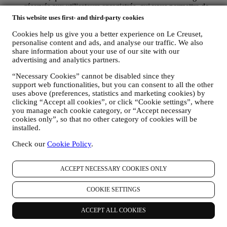
réservés aux utilisateurs enregistrés, qui vous permettra de
mieux tirer profit de nos services, comme un passage plus
This website uses first- and third-party cookies
rapide à la caisse et la sauvegarde de multiples adresses
d’expédition ou de consulter et de tracer les commandes.
Cookies help us give you a better experience on Le Creuset,
personalise content and ads, and analyse our traffic. We also
Toute activité de traitement est requise pour nous permettre de
share information about your use of our site with our
vous offrir ces services en tant que détenteur d’un compte Le
advertising and analytics partners.
Creuset.
POUR GÉRER VOS COMMANDES ET ASSURER LA
“Necessary Cookies” cannot be disabled since they
FOURNITURE DE NOS PRODUITS OU LA
support web functionalities, but you can consent to all the other
PRESTATION DE NOS SERVICES ET VOUS
uses above (preferences, statistics and marketing cookies) by
PROPOSER NOTRE ASSISTANCE.
clicking “Accept all cookies”, or click “Cookie settings”, where
Nous utiliserons vos données pour gérer notre relation
you manage each cookie category, or “Accept necessary
contractuelle avec vous, vos achats de produits sur le Site web
cookies only”, so that no other category of cookies will be
et en boutique Le Creuset, votre utilisation du Site web, toute
installed.
assistance après-vente ultérieure ou votre participation à nos
concours. Nous pourrons avoir à traiter certaines données
Check our
Cookie Policy
.
vous concernant pour gérer nos obligations administratives
liées à notre relation contractuelle avec vous, telles que la
ACCEPT NECESSARY COOKIES ONLY
comptabilité, la facturation et certaines vérifications, la
vérification des paiements par carte, le dépistage de la fraude,
la sécurité, la sécurisation et les tests de nos systèmes, la
COOKIE SETTINGS
maintenance et les analyses statistiques. Occasionnellement,
nous pourrons avoir à vous contacter pour des raisons
ACCEPT ALL COOKIES
administratives ou opérationnelles, comme par exemple
l’envoi d’une confirmation de commande. Nous utiliserons