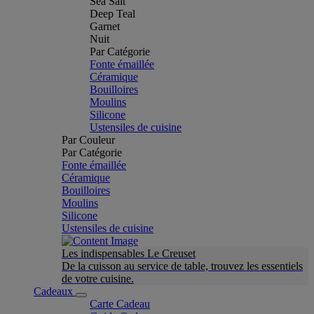
Sea Salt
Deep Teal
Garnet
Nuit
Par Catégorie
Fonte émaillée
Céramique
Bouilloires
Moulins
Silicone
Ustensiles de cuisine
Par Couleur
Par Catégorie
Fonte émaillée
Céramique
Bouilloires
Moulins
Silicone
Ustensiles de cuisine
Les indispensables Le Creuset
De la cuisson au service de table, trouvez les essentiels
de votre cuisine.
Cadeaux
Carte Cadeau