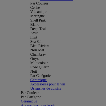
Par Couleur
Cerise
Volcanique
Meringue
Shell Pink
Blanc
Deep Teal
Azur
Flint
Sea Salt
Bleu Riviera
Noir Mat
Chambray
Onyx
Multicolour
Rose Quartz
Nuit
Par Catégorie
Céramique
Accessoires pour le vin
Ustensiles de cuisine
Par Couleur
Par Catégorie
Céramique
Accessoires pour le vin