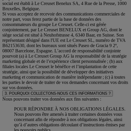
social est établi à Le Creuset Benelux SA, 4 Rue de la Presse, 1000
Bruxelles, Belgique.
Si vous acceptez de recevoir des communications commerciales de
notre part, vous ferez partie de la base de données des
consommateurs du groupe Le Creuset. Celle-ci est gérée
conjointement, par Le Creuset BENELUX et Group AG, dont le
siège social est situé à Neuhofstrasse 4, 6340 Baar, en Suisse. Son
représentant désigné dans l'UE est Le Creuset SL, numéro de TVA
B62153630, dont les bureaux sont situés Paseo de Gracia 9 2º,
08007 Barcelone, Espagne. L’accord de responsabilité conjointe
pourvoit (a) à Le Creuset Group AG la responsabilité de la stratégie
marketing globale et de l’expérience client personnalisée ; (b) aux
filiales locales Le Creuset le bénéfice et l’implantation de cette
stratégie, ainsi que la possibilité de développer des initiatives
marketing et communication de manière indépendante ; (c) à toutes
les parties le devoir de traiter de vos demandes concernant vos droits
sur vos données.
3. POURQUOI COLLECTONS-NOUS CES INFORMATIONS ?
Nous pouvons traiter vos données aux fins suivantes :
POUR RÉPONDRE À NOS OBLIGATIONS LÉGALES.
Nous pouvons être amenés à traiter certaines données vous
concernant afin de répondre à nos obligations légales, ainsi
qu’à d’autres obligations découlant d’instructions émises par
les pouvoirs publics.