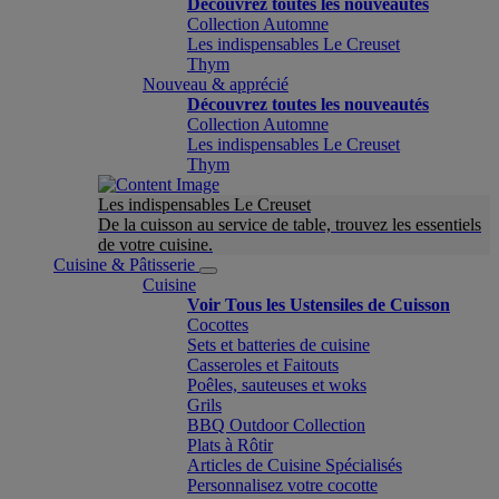
Découvrez toutes les nouveautés
Collection Automne
Les indispensables Le Creuset
Thym
Nouveau & apprécié
Découvrez toutes les nouveautés
Collection Automne
Les indispensables Le Creuset
Thym
Les indispensables Le Creuset
De la cuisson au service de table, trouvez les essentiels
de votre cuisine.
Cuisine & Pâtisserie
Cuisine
Voir Tous les Ustensiles de Cuisson
Cocottes
Sets et batteries de cuisine
Casseroles et Faitouts
Poêles, sauteuses et woks
Grils
BBQ Outdoor Collection
Plats à Rôtir
Articles de Cuisine Spécialisés
Personnalisez votre cocotte