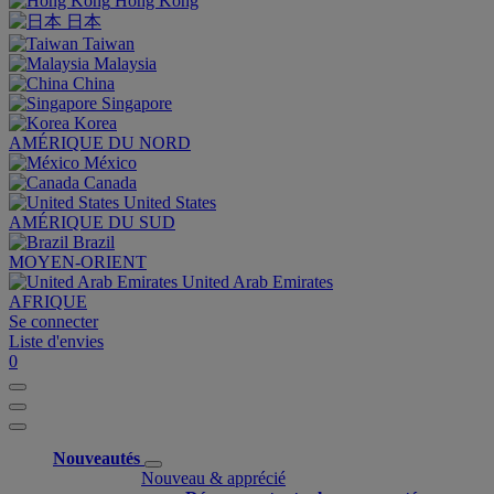
Hong Kong
日本
Taiwan
Malaysia
China
Singapore
Korea
AMÉRIQUE DU NORD
México
Canada
United States
AMÉRIQUE DU SUD
Brazil
MOYEN-ORIENT
United Arab Emirates
AFRIQUE
Se connecter
Liste d'envies
0
Nouveautés
Nouveau & apprécié