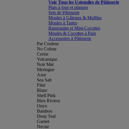
Voir Tous les Ustensiles de Pâtisserie
Plats à four et plaques
Sets de Pâtisserie
Moules à Gâteaux & Muffins
Moules à Tartes
Ramequins et Mini-Cocottes
Moules & Cocottes à Pain
Accessoires à Pâtisserie
Par Couleur
No Colour
Cerise
Volcanique
Noir Mat
Meringue
Azur
Sea Salt
Flint
Blanc
Shell Pink
Bleu Riviera
Onyx
Bamboo
Deep Teal
Garnet
Nectar