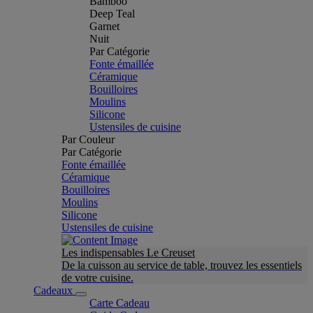
Bamboo
Deep Teal
Garnet
Nuit
Par Catégorie
Fonte émaillée
Céramique
Bouilloires
Moulins
Silicone
Ustensiles de cuisine
Par Couleur
Par Catégorie
Fonte émaillée
Céramique
Bouilloires
Moulins
Silicone
Ustensiles de cuisine
Les indispensables Le Creuset
De la cuisson au service de table, trouvez les essentiels
de votre cuisine.
Cadeaux
Carte Cadeau