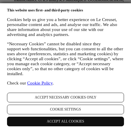
nous pourrons avoir à vous contacter pour des raisons
administratives ou opérationnelles, comme par exemple
This website uses first- and third-party cookies
l’envoi d’une confirmation de commande. Nous utiliserons
Cookies help us give you a better experience on Le Creuset,
aussi vos données personnelles pour répondre à vos demandes
personalise content and ads, and analyse our traffic. We also
transmises par notre Site web ou par d’autres canaux. Cette
share information about your use of our site with our
activité de traitement est requise pour nous permettre de
advertising and analytics partners.
prester nos services à votre intention. Nous pouvons traiter
vos données en fonction de notre intérêt légitime (dûment
“Necessary Cookies” cannot be disabled since they
équilibré avec vos droits et libertés) pour vous envoyer des e-
support web functionalities, but you can consent to all the other
mails de suivi dans le cas où vous auriez ajouté des articles
uses above (preferences, statistics and marketing cookies) by
dans votre panier sans finaliser votre achat en ligne. Si vous
clicking “Accept all cookies”, or click “Cookie settings”, where
ne finalisez pas l'achat dans un certain délai, aucune autre
you manage each cookie category, or “Accept necessary
communication de suivi ne sera envoyée.
cookies only”, so that no other category of cookies will be
POUR VOUS INFORMER À PROPOS DES
installed.
NOUVELLES ET OFFRES CONCERNANT LES
Check our
Cookie Policy
.
PRODUITS LE CREUSET
Si vous nous avez donné votre autorisation dans ce sens (par
exemple en souscrivant à notre lettre d’information au
ACCEPT NECESSARY COOKIES ONLY
moment de créer un compte sur le Site web), nous vous ferons
parvenir des communications de marketing personnalisées et
COOKIE SETTINGS
des nouvelles concernant les initiatives lancées par Le Creuset
et promues par les filiales de son groupe, ou par ses affiliés et
partenaires locaux, ceci en fonction de vos préférences. Nous
ACCEPT ALL COOKIES
vous contacterons par e-mail, par SMS ou par les réseaux