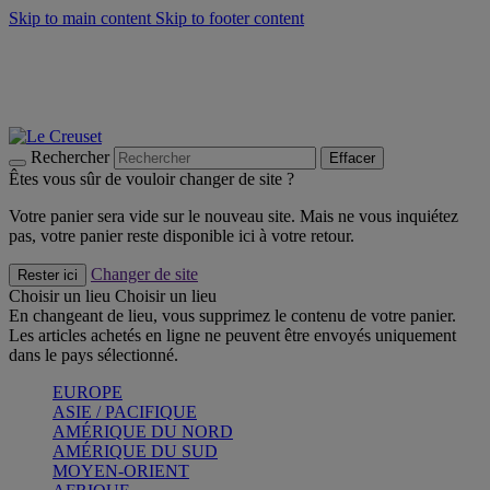
Skip to main content
Skip to footer content
Faites vivre l’été avec la Collection BBQ Outdoor & Thym -
Craquez
Les indispensables Le Creuset -
Craquez
Newsletter: Inscrivez-vous et économisez 10%! -
Inscrivez-vous
maintenant
Rechercher
Effacer
Êtes vous sûr de vouloir changer de site ?
Votre panier sera vide sur le nouveau site. Mais ne vous inquiétez
pas, votre panier reste disponible ici à votre retour.
Changer de site
Rester ici
Choisir un lieu
Choisir un lieu
En changeant de lieu, vous supprimez le contenu de votre panier.
Les articles achetés en ligne ne peuvent être envoyés uniquement
dans le pays sélectionné.
EUROPE
ASIE / PACIFIQUE
AMÉRIQUE DU NORD
AMÉRIQUE DU SUD
MOYEN-ORIENT