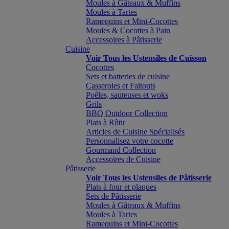
Moules à Gâteaux & Muffins
Moules à Tartes
Ramequins et Mini-Cocottes
Moules & Cocottes à Pain
Accessoires à Pâtisserie
Cuisine
Voir Tous les Ustensiles de Cuisson
Cocottes
Sets et batteries de cuisine
Casseroles et Faitouts
Poêles, sauteuses et woks
Grils
BBQ Outdoor Collection
Plats à Rôtir
Articles de Cuisine Spécialisés
Personnalisez votre cocotte
Gourmand Collection
Accessoires de Cuisine
Pâtisserie
Voir Tous les Ustensiles de Pâtisserie
Plats à four et plaques
Sets de Pâtisserie
Moules à Gâteaux & Muffins
Moules à Tartes
Ramequins et Mini-Cocottes