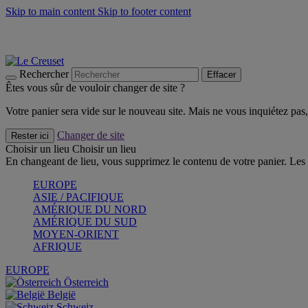
Skip to main content
Skip to footer content
Faites vivre l’été avec la Collection BBQ Outdoor & Thym -
Cra
Les indispensables Le Creuset -
Craquez
Newsletter: Inscrivez-vous et économisez 10%! -
Inscrivez-vous 
Rechercher
Effacer
Êtes vous sûr de vouloir changer de site ?
Votre panier sera vide sur le nouveau site. Mais ne vous inquiétez pas, 
Changer de site
Rester ici
Choisir un lieu
Choisir un lieu
En changeant de lieu, vous supprimez le contenu de votre panier. Les 
EUROPE
ASIE / PACIFIQUE
AMÉRIQUE DU NORD
AMÉRIQUE DU SUD
MOYEN-ORIENT
AFRIQUE
EUROPE
Österreich
België
Schweiz