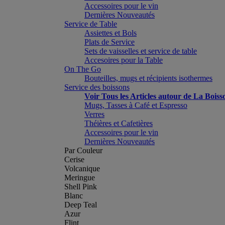
Accessoires pour le vin
Dernières Nouveautés
Service de Table
Assiettes et Bols
Plats de Service
Sets de vaisselles et service de table
Accesoires pour la Table
On The Go
Bouteilles, mugs et récipients isothermes
Service des boissons
Voir Tous les Articles autour de La Boiss
Mugs, Tasses à Café et Espresso
Verres
Théières et Cafetières
Accessoires pour le vin
Dernières Nouveautés
Par Couleur
Cerise
Volcanique
Meringue
Shell Pink
Blanc
Deep Teal
Azur
Flint