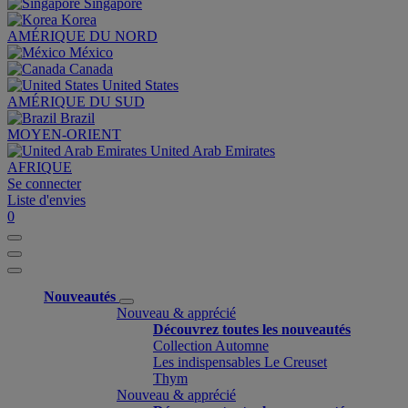
Singapore
Korea
AMÉRIQUE DU NORD
México
Canada
United States
AMÉRIQUE DU SUD
Brazil
MOYEN-ORIENT
United Arab Emirates
AFRIQUE
Se connecter
Liste d'envies
0
Nouveautés
Nouveau & apprécié
Découvrez toutes les nouveautés
Collection Automne
Les indispensables Le Creuset
Thym
Nouveau & apprécié