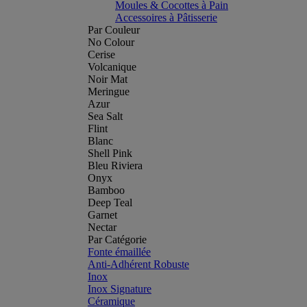
Moules & Cocottes à Pain
Accessoires à Pâtisserie
Par Couleur
No Colour
Cerise
Volcanique
Noir Mat
Meringue
Azur
Sea Salt
Flint
Blanc
Shell Pink
Bleu Riviera
Onyx
Bamboo
Deep Teal
Garnet
Nectar
Par Catégorie
Fonte émaillée
Anti-Adhérent Robuste
Inox
Inox Signature
Céramique