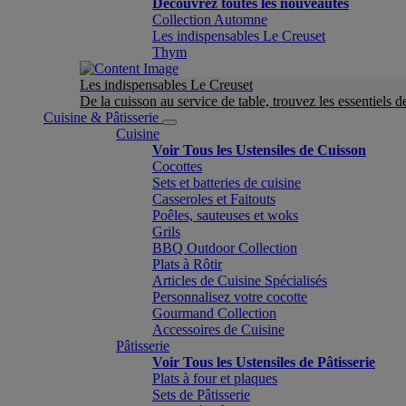
Découvrez toutes les nouveautés
Collection Automne
Les indispensables Le Creuset
Thym
Les indispensables Le Creuset
De la cuisson au service de table, trouvez les essentiels d
Cuisine & Pâtisserie
Cuisine
Voir Tous les Ustensiles de Cuisson
Cocottes
Sets et batteries de cuisine
Casseroles et Faitouts
Poêles, sauteuses et woks
Grils
BBQ Outdoor Collection
Plats à Rôtir
Articles de Cuisine Spécialisés
Personnalisez votre cocotte
Gourmand Collection
Accessoires de Cuisine
Pâtisserie
Voir Tous les Ustensiles de Pâtisserie
Plats à four et plaques
Sets de Pâtisserie