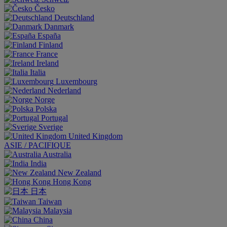
Česko
Deutschland
Danmark
España
Finland
France
Ireland
Italia
Luxembourg
Nederland
Norge
Polska
Portugal
Sverige
United Kingdom
ASIE / PACIFIQUE
Australia
India
New Zealand
Hong Kong
日本
Taiwan
Malaysia
China