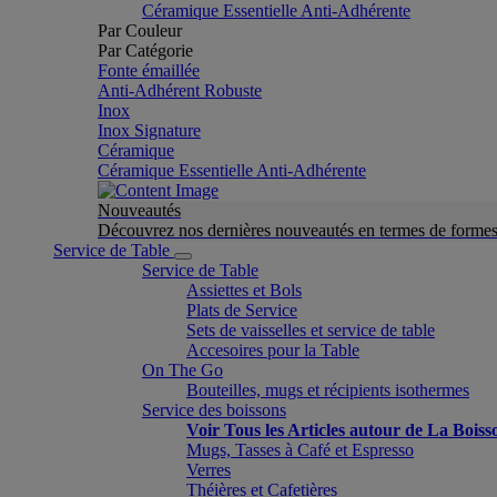
Céramique Essentielle Anti-Adhérente
Par Couleur
Par Catégorie
Fonte émaillée
Anti-Adhérent Robuste
Inox
Inox Signature
Céramique
Céramique Essentielle Anti-Adhérente
Nouveautés
Découvrez nos dernières nouveautés en termes de formes 
Service de Table
Service de Table
Assiettes et Bols
Plats de Service
Sets de vaisselles et service de table
Accesoires pour la Table
On The Go
Bouteilles, mugs et récipients isothermes
Service des boissons
Voir Tous les Articles autour de La Boiss
Mugs, Tasses à Café et Espresso
Verres
Théières et Cafetières