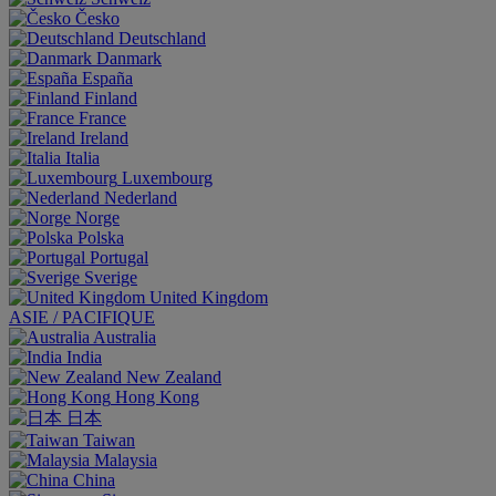
Česko
Deutschland
Danmark
España
Finland
France
Ireland
Italia
Luxembourg
Nederland
Norge
Polska
Portugal
Sverige
United Kingdom
ASIE / PACIFIQUE
Australia
India
New Zealand
Hong Kong
日本
Taiwan
Malaysia
China