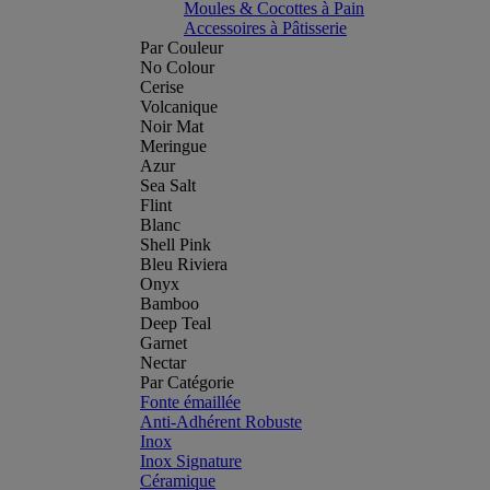
Moules & Cocottes à Pain
Accessoires à Pâtisserie
Par Couleur
No Colour
Cerise
Volcanique
Noir Mat
Meringue
Azur
Sea Salt
Flint
Blanc
Shell Pink
Bleu Riviera
Onyx
Bamboo
Deep Teal
Garnet
Nectar
Par Catégorie
Fonte émaillée
Anti-Adhérent Robuste
Inox
Inox Signature
Céramique