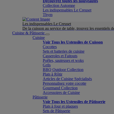
Découvrez toutes les nouveautés
Collection Automne
Les indispensables Le Creuset
Thym
Les indispensables Le Creuset
De la cuisson au service de table, trouvez les essentiels d
Cuisine & Pâtisserie
Cuisine
Voir Tous les Ustensiles de Cuisson
Cocottes
Sets et batteries de cuisine
Casseroles et Faitouts
Poêles, sauteuses et woks
Grils
BBQ Outdoor Collection
Plats à Rôtir
Articles de Cuisine Spécialisés
Personnalisez votre cocotte
Gourmand Collection
Accessoires de Cuisine
Pâtisserie
Voir Tous les Ustensiles de Pâtisserie
Plats à four et plaques
Sets de Pâtisserie