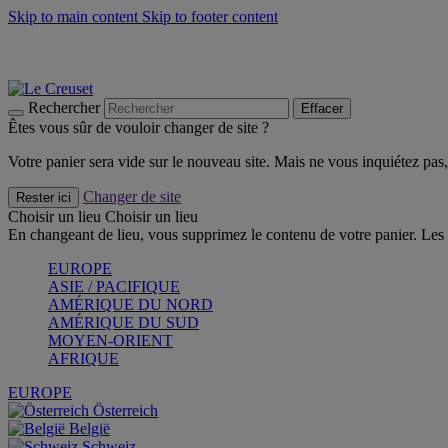
Skip to main content
Skip to footer content
Faites vivre l’été avec la Collection BBQ Outdoor & Thym -
Cra
Les indispensables Le Creuset -
Craquez
Newsletter: Inscrivez-vous et économisez 10%! -
Inscrivez-vous 
Rechercher
Effacer
Êtes vous sûr de vouloir changer de site ?
Votre panier sera vide sur le nouveau site. Mais ne vous inquiétez pas, 
Changer de site
Rester ici
Choisir un lieu
Choisir un lieu
En changeant de lieu, vous supprimez le contenu de votre panier. Les 
EUROPE
ASIE / PACIFIQUE
AMÉRIQUE DU NORD
AMÉRIQUE DU SUD
MOYEN-ORIENT
AFRIQUE
EUROPE
Österreich
België
Schweiz