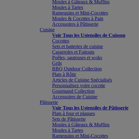
Moules à Gâteaux & Muffins
Moules à Tartes
Ramequins et Mini-Cocottes
Moules & Cocottes à Pain
Accessoires à Pâtisserie
Cuisine
Voir Tous les Ustensiles de Cuisson
Cocottes
Sets et batteries de cuisine
Casseroles et Faitouts
Poêles, sauteuses et woks
Grils
BBQ Outdoor Collection
Plats à Rôtir
Articles de Cuisine Spécialisés
Personnalisez votre cocotte
Gourmand Collection
Accessoires de Cuisine
Pâtisserie
Voir Tous les Ustensiles de Pâtisserie
Plats à four et plaques
Sets de Pâtisserie
Moules à Gâteaux & Muffins
Moules à Tartes
Ramequins et Mini-Cocottes