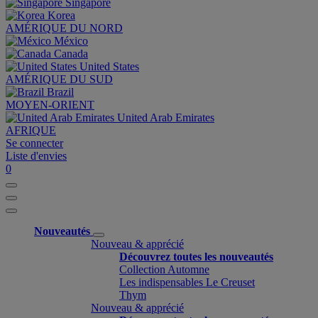
Singapore
Korea
AMÉRIQUE DU NORD
México
Canada
United States
AMÉRIQUE DU SUD
Brazil
MOYEN-ORIENT
United Arab Emirates
AFRIQUE
Se connecter
Liste d'envies
0
Nouveautés
Nouveau & apprécié
Découvrez toutes les nouveautés
Collection Automne
Les indispensables Le Creuset
Thym
Nouveau & apprécié