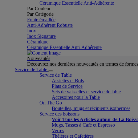
Céramique Essentielle Anti-Adhérente
Par Couleur
Par Catégorie
Fonte émaillée
Anti-Adhérent Robuste
Inox
Inox Signature
Céramique
Céramique Essentielle Anti-Adhérente
Nouveautés
Découvrez nos dernières nouveautés en termes de formes 
Service de Table
Service de Table
Assiettes et Bols
Plats de Service
Sets de vaisselles et service de table
Accesoires pour la Table
On The Go
Bouteilles, mugs et récipients isothermes
Service des boissons
Voir Tous les Articles autour de La Boiss
Mugs, Tasses à Café et Espresso
Verres
Théières et Cafetières