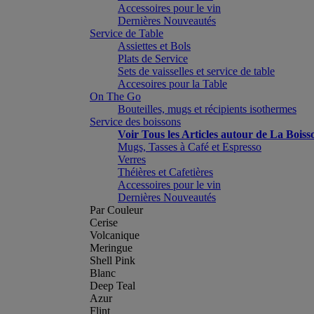
Accessoires pour le vin
Dernières Nouveautés
Service de Table
Assiettes et Bols
Plats de Service
Sets de vaisselles et service de table
Accesoires pour la Table
On The Go
Bouteilles, mugs et récipients isothermes
Service des boissons
Voir Tous les Articles autour de La Boiss
Mugs, Tasses à Café et Espresso
Verres
Théières et Cafetières
Accessoires pour le vin
Dernières Nouveautés
Par Couleur
Cerise
Volcanique
Meringue
Shell Pink
Blanc
Deep Teal
Azur
Flint