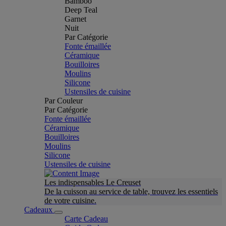
Bamboo
Deep Teal
Garnet
Nuit
Par Catégorie
Fonte émaillée
Céramique
Bouilloires
Moulins
Silicone
Ustensiles de cuisine
Par Couleur
Par Catégorie
Fonte émaillée
Céramique
Bouilloires
Moulins
Silicone
Ustensiles de cuisine
Les indispensables Le Creuset
De la cuisson au service de table, trouvez les essentiels
de votre cuisine.
Cadeaux
Carte Cadeau