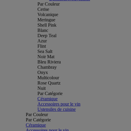
Par Couleur
Cerise
Volcanique
Meringue
Shell Pink
Blanc
Deep Teal
Azur
Flint
Sea Salt
Noir Mat
Bleu Riviera
Chambray
Onyx
Multicolour
Rose Quartz
Nuit
Par Catégorie
Céramique
Accessoires pour le vin
Ustensiles de cuisine
Par Couleur
Par Catégorie
Céramique
Accessoires pour le vin