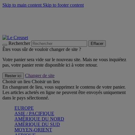
Skip to main content
Skip to footer content
Faites vivre l’été avec la Collection BBQ Outdoor & Thym -
Craquez
Les indispensables Le Creuset -
Craquez
Newsletter: Inscrivez-vous et économisez 10%! -
Inscrivez-vous
maintenant
Rechercher
Effacer
Êtes vous sûr de vouloir changer de site ?
Votre panier sera vide sur le nouveau site. Mais ne vous inquiétez
pas, votre panier reste disponible ici à votre retour.
Changer de site
Rester ici
Choisir un lieu
Choisir un lieu
En changeant de lieu, vous supprimez le contenu de votre panier.
Les articles achetés en ligne ne peuvent être envoyés uniquement
dans le pays sélectionné.
EUROPE
ASIE / PACIFIQUE
AMÉRIQUE DU NORD
AMÉRIQUE DU SUD
MOYEN-ORIENT