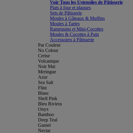
Voir Tous les Ustensiles de Pâtisserie
Plats à four et plaques
Sets de Pâtisserie
Moules à Gâteaux & Muffins
Moules à Tartes
Ramequins et Mini-Cocottes
Moules & Cocottes à Pain
Accessoires à Pâtisserie
Par Couleur
No Colour
Cerise
Volcanique
Noir Mat
Meringue
Azur
Sea Salt
Flint
Blanc
Shell Pink
Bleu Riviera
Onyx
Bamboo
Deep Teal
Garnet
Nectar