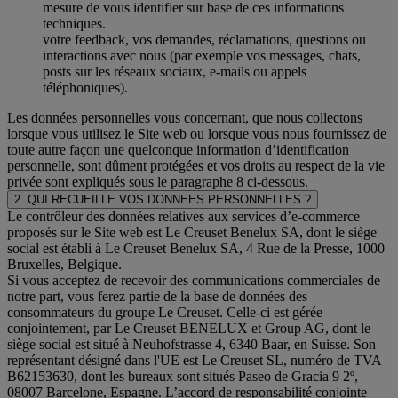
mesure de vous identifier sur base de ces informations
techniques.
votre feedback, vos demandes, réclamations, questions ou
interactions avec nous (par exemple vos messages, chats,
posts sur les réseaux sociaux, e-mails ou appels
téléphoniques).
Les données personnelles vous concernant, que nous collectons
lorsque vous utilisez le Site web ou lorsque vous nous fournissez de
toute autre façon une quelconque information d’identification
personnelle, sont dûment protégées et vos droits au respect de la vie
privée sont expliqués sous le paragraphe 8 ci-dessous.
2. QUI RECUEILLE VOS DONNEES PERSONNELLES ?
Le contrôleur des données relatives aux services d’e-commerce
proposés sur le Site web est Le Creuset Benelux SA, dont le siège
social est établi à Le Creuset Benelux SA, 4 Rue de la Presse, 1000
Bruxelles, Belgique.
Si vous acceptez de recevoir des communications commerciales de
notre part, vous ferez partie de la base de données des
consommateurs du groupe Le Creuset. Celle-ci est gérée
conjointement, par Le Creuset BENELUX et Group AG, dont le
siège social est situé à Neuhofstrasse 4, 6340 Baar, en Suisse. Son
représentant désigné dans l'UE est Le Creuset SL, numéro de TVA
B62153630, dont les bureaux sont situés Paseo de Gracia 9 2º,
08007 Barcelone, Espagne. L’accord de responsabilité conjointe