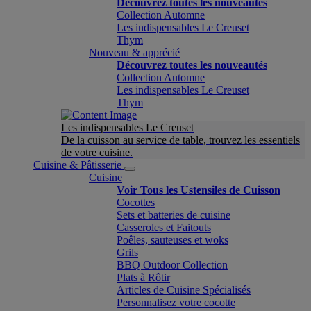
Découvrez toutes les nouveautés
Collection Automne
Les indispensables Le Creuset
Thym
Nouveau & apprécié
Découvrez toutes les nouveautés
Collection Automne
Les indispensables Le Creuset
Thym
Les indispensables Le Creuset
De la cuisson au service de table, trouvez les essentiels
de votre cuisine.
Cuisine & Pâtisserie
Cuisine
Voir Tous les Ustensiles de Cuisson
Cocottes
Sets et batteries de cuisine
Casseroles et Faitouts
Poêles, sauteuses et woks
Grils
BBQ Outdoor Collection
Plats à Rôtir
Articles de Cuisine Spécialisés
Personnalisez votre cocotte