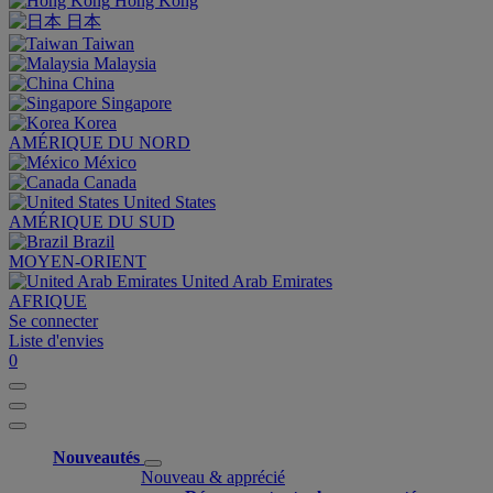
Hong Kong
日本
Taiwan
Malaysia
China
Singapore
Korea
AMÉRIQUE DU NORD
México
Canada
United States
AMÉRIQUE DU SUD
Brazil
MOYEN-ORIENT
United Arab Emirates
AFRIQUE
Se connecter
Liste d'envies
0
Nouveautés
Nouveau & apprécié