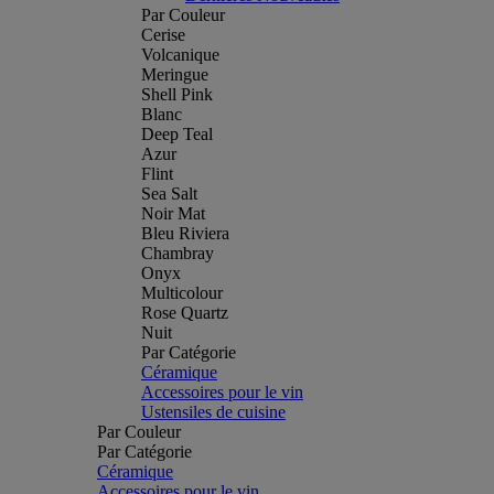
Par Couleur
Cerise
Volcanique
Meringue
Shell Pink
Blanc
Deep Teal
Azur
Flint
Sea Salt
Noir Mat
Bleu Riviera
Chambray
Onyx
Multicolour
Rose Quartz
Nuit
Par Catégorie
Céramique
Accessoires pour le vin
Ustensiles de cuisine
Par Couleur
Par Catégorie
Céramique
Accessoires pour le vin