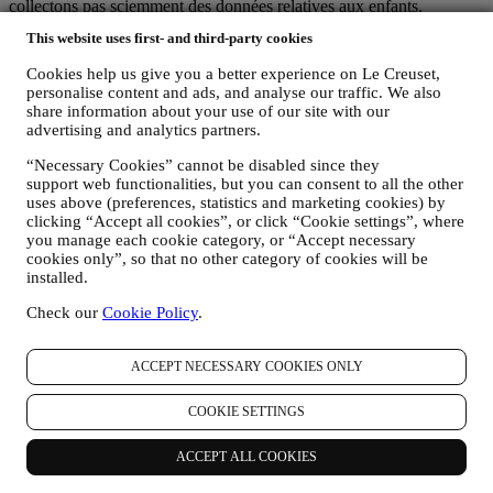
collectons pas sciemment des données relatives aux enfants.
Nous pouvons collecter des données personnelles vous concernant
This website uses first- and third-party cookies
lorsque vous visitez notre site web (le “Site web”), créez un compte
Le Creuset, achetez un produit Le Creuset sur le site Web ou en
Cookies help us give you a better experience on Le Creuset,
boutique Signature et Outlet, ou lorsque vous vous abonnez à nos
personalise content and ads, and analyse our traffic. We also
communications marketing. En fonction de votre demande ou de
share information about your use of our site with our
votre consentement, les données personnelles peuvent concerner :
advertising and analytics partners.
le nom, le prénom, l’adresse électronique, la date de naissance
“Necessary Cookies” cannot be disabled since they
et d’autres coordonnées (adresse, numéro de téléphone), dans
support web functionalities, but you can consent to all the other
le but de créer un compte Le Creuset, de faire un achat en tant
uses above (preferences, statistics and marketing cookies) by
qu’utilisateur invité ou l’abonnement à nos communications
clicking “Accept all cookies”, or click “Cookie settings”, where
you manage each cookie category, or “Accept necessary
marketing sur le site Web ou en magasin.
cookies only”, so that no other category of cookies will be
les données concernant votre achat, comme par exemple la
installed.
date et l’heure de l’achat, informations relatives la livraison,
au produit et au paiement, dans le but de gérer vos
Check our
Cookie Policy
.
commandes.
les données concernant votre historique de navigation en ligne
(p.ex. les identifiants en ligne, tels que votre adresse IP, la
ACCEPT NECESSARY COOKIES ONLY
version de votre navigateur, votre système d’exploitation, la
durée de votre visite, votre identification par notre système
COOKIE SETTINGS
lors d’une prochaine visite, votre situation géographique),
collectées pendant votre visite à notre Site web (que vous
ACCEPT ALL COOKIES
soyez un utilisateur enregistré ou non), grâce à l’usage d’un
journal de navigation et/ou de technologies de traçage, telles