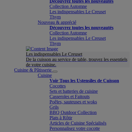
Découvrez toutes les nouveautés
Collection Automne
Les indispensables Le Creuset
Thym
Nouveau & apprécié
Découvrez toutes les nouveautés
Collection Automne
Les indispensables Le Creuset
Thym
Les indispensables Le Creuset
De la cuisson au service de table, trouvez les essentiels
de votre cuisine.
Cuisine & Pâtisserie
Cuisine
Voir Tous les Ustensiles de Cuisson
Cocottes
Sets et batteries de cuisine
Casseroles et Faitouts
Poêles, sauteuses et woks
Grils
BBQ Outdoor Collection
Plats à Rôtir
Articles de Cuisine Spécialisés
Personnalisez votre cocotte