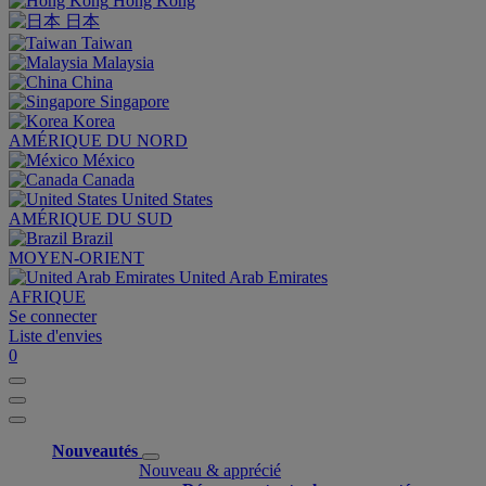
Hong Kong
日本
Taiwan
Malaysia
China
Singapore
Korea
AMÉRIQUE DU NORD
México
Canada
United States
AMÉRIQUE DU SUD
Brazil
MOYEN-ORIENT
United Arab Emirates
AFRIQUE
Se connecter
Liste d'envies
0
Nouveautés
Nouveau & apprécié