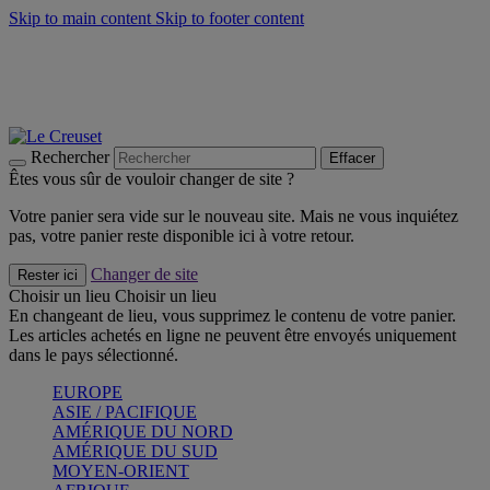
Skip to main content
Skip to footer content
Faites vivre l’été avec la Collection BBQ Outdoor & Thym -
Craquez
Les indispensables Le Creuset -
Craquez
Newsletter: Inscrivez-vous et économisez 10%! -
Inscrivez-vous
maintenant
Rechercher
Effacer
Êtes vous sûr de vouloir changer de site ?
Votre panier sera vide sur le nouveau site. Mais ne vous inquiétez
pas, votre panier reste disponible ici à votre retour.
Changer de site
Rester ici
Choisir un lieu
Choisir un lieu
En changeant de lieu, vous supprimez le contenu de votre panier.
Les articles achetés en ligne ne peuvent être envoyés uniquement
dans le pays sélectionné.
EUROPE
ASIE / PACIFIQUE
AMÉRIQUE DU NORD
AMÉRIQUE DU SUD
MOYEN-ORIENT