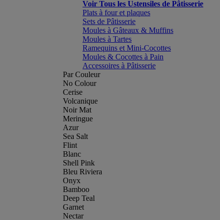
Voir Tous les Ustensiles de Pâtisserie
Plats à four et plaques
Sets de Pâtisserie
Moules à Gâteaux & Muffins
Moules à Tartes
Ramequins et Mini-Cocottes
Moules & Cocottes à Pain
Accessoires à Pâtisserie
Par Couleur
No Colour
Cerise
Volcanique
Noir Mat
Meringue
Azur
Sea Salt
Flint
Blanc
Shell Pink
Bleu Riviera
Onyx
Bamboo
Deep Teal
Garnet
Nectar