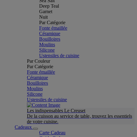
Sea Salt
Deep Teal
Garnet
Nuit
Par Catégorie
Fonte émaillée
Céramique
Bouilloires
Moulins
Silicone
Ustensiles de cuisine
Par Couleur
Par Catégorie
Fonte émaillée
Céramique
Bouilloires
Moulins
Silicone
Ustensiles de cuisine
Les indispensables Le Creuset
De la cuisson au service de table, trouvez les essentiels
de votre cuisine.
Cadeaux
Carte Cadeau