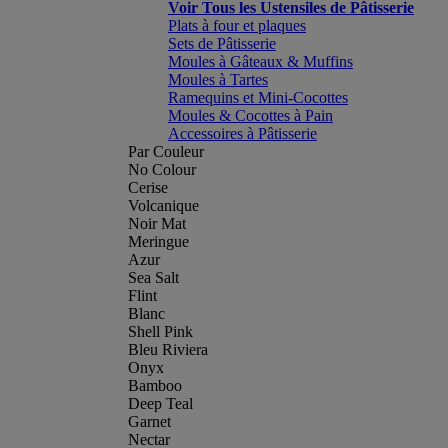
Voir Tous les Ustensiles de Pâtisserie
Plats à four et plaques
Sets de Pâtisserie
Moules à Gâteaux & Muffins
Moules à Tartes
Ramequins et Mini-Cocottes
Moules & Cocottes à Pain
Accessoires à Pâtisserie
Par Couleur
No Colour
Cerise
Volcanique
Noir Mat
Meringue
Azur
Sea Salt
Flint
Blanc
Shell Pink
Bleu Riviera
Onyx
Bamboo
Deep Teal
Garnet
Nectar