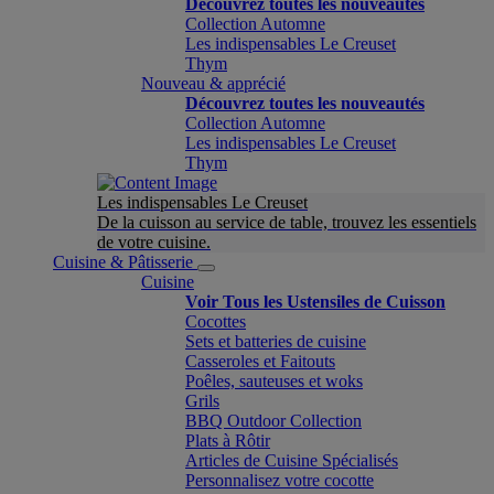
Découvrez toutes les nouveautés
Collection Automne
Les indispensables Le Creuset
Thym
Nouveau & apprécié
Découvrez toutes les nouveautés
Collection Automne
Les indispensables Le Creuset
Thym
Les indispensables Le Creuset
De la cuisson au service de table, trouvez les essentiels
de votre cuisine.
Cuisine & Pâtisserie
Cuisine
Voir Tous les Ustensiles de Cuisson
Cocottes
Sets et batteries de cuisine
Casseroles et Faitouts
Poêles, sauteuses et woks
Grils
BBQ Outdoor Collection
Plats à Rôtir
Articles de Cuisine Spécialisés
Personnalisez votre cocotte