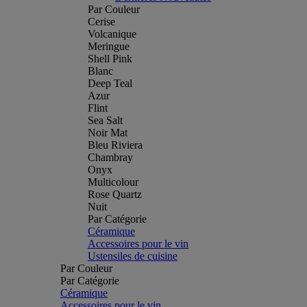
Par Couleur
Cerise
Volcanique
Meringue
Shell Pink
Blanc
Deep Teal
Azur
Flint
Sea Salt
Noir Mat
Bleu Riviera
Chambray
Onyx
Multicolour
Rose Quartz
Nuit
Par Catégorie
Céramique
Accessoires pour le vin
Ustensiles de cuisine
Par Couleur
Par Catégorie
Céramique
Accessoires pour le vin