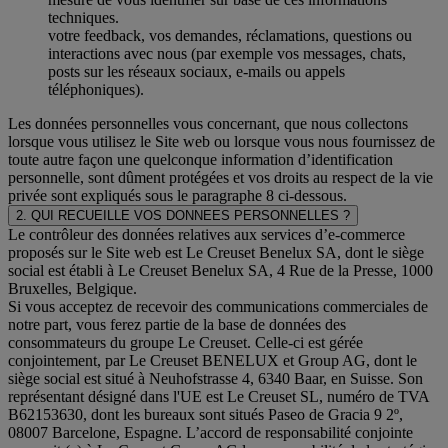
techniques.
votre feedback, vos demandes, réclamations, questions ou
interactions avec nous (par exemple vos messages, chats,
posts sur les réseaux sociaux, e-mails ou appels
téléphoniques).
Les données personnelles vous concernant, que nous collectons
lorsque vous utilisez le Site web ou lorsque vous nous fournissez de
toute autre façon une quelconque information d’identification
personnelle, sont dûment protégées et vos droits au respect de la vie
privée sont expliqués sous le paragraphe 8 ci-dessous.
2. QUI RECUEILLE VOS DONNEES PERSONNELLES ?
Le contrôleur des données relatives aux services d’e-commerce
proposés sur le Site web est Le Creuset Benelux SA, dont le siège
social est établi à Le Creuset Benelux SA, 4 Rue de la Presse, 1000
Bruxelles, Belgique.
Si vous acceptez de recevoir des communications commerciales de
notre part, vous ferez partie de la base de données des
consommateurs du groupe Le Creuset. Celle-ci est gérée
conjointement, par Le Creuset BENELUX et Group AG, dont le
siège social est situé à Neuhofstrasse 4, 6340 Baar, en Suisse. Son
représentant désigné dans l'UE est Le Creuset SL, numéro de TVA
B62153630, dont les bureaux sont situés Paseo de Gracia 9 2º,
08007 Barcelone, Espagne. L’accord de responsabilité conjointe