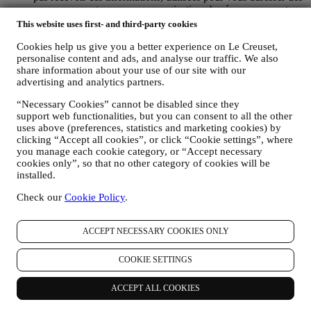
annonces, contenus ou communications basés sur vos centres
d’intérêt, vous pouvez limiter l’usage des informations vous
This website uses first- and third-party cookies
concernant dans le cadre de vos actions en ligne en gérant vos
consignes en matière de cookies (gardez toutefois en mémoire
Cookies help us give you a better experience on Le Creuset,
personalise content and ads, and analyse our traffic. We also
que certains cookies sont nécessaires pour utiliser le Site
share information about your use of our site with our
web). Notez que ceci ne vous empêchera pas de recevoir nos
advertising and analytics partners.
annonces, offres ou communications. Vous continuerez de
recevoir des annonces, des offres ou des communications
“Necessary Cookies” cannot be disabled since they
génériques. Pour de plus amples informations sur l’usage que
support web functionalities, but you can consent to all the other
nous faisons des cookies et sur la façon dont vous pouvez les
uses above (preferences, statistics and marketing cookies) by
éliminer, nous vous invitons à consulter ici notre
Politique en
clicking “Accept all cookies”, or click “Cookie settings”, where
matière de Cookies
.
you manage each cookie category, or “Accept necessary
AVIS PRODUITS :
cookies only”, so that no other category of cookies will be
Au cas où vous avez acheté l’un de nos produits, nous
installed.
pourrions vous adresser un e-mail vous invitant à formuler un
avis à propos des produits. Nous accordons de l’intérêt au
Check our
Cookie Policy
.
feedback de nos clients concernant les produits (s’ils
souhaitent fournir de telles informations) en vue d’améliorer
ACCEPT NECESSARY COOKIES ONLY
constamment nos produits et services. À la fin du processus
d’achat, nous pourrons également vous inviter à consigner
votre avis sur notre produit. Cet avis n’a rien d’obligatoire et
COOKIE SETTINGS
vous êtes libre de le soumettre ou non.
WHATSAPP FOR BUSINESS. :
ACCEPT ALL COOKIES
Certains de nos magasins physiques utilisent WhatsApp
Business avec les clients qui en font la demande, uniquement