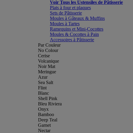
Voir Tous les Ustensiles de Pâtisserie
Plats à four et plaques
Sets de Pâtisserie
Moules à Gâteaux & Muffins
Moules à Tartes
Ramequins et Mini-Cocottes
Moules & Cocottes à Pain
Accessoires à Pâtisserie
Par Couleur
No Colour
Cerise
Volcanique
Noir Mat
Meringue
Azur
Sea Salt
Flint
Blanc
Shell Pink
Bleu Riviera
Onyx
Bamboo
Deep Teal
Garnet
Nectar