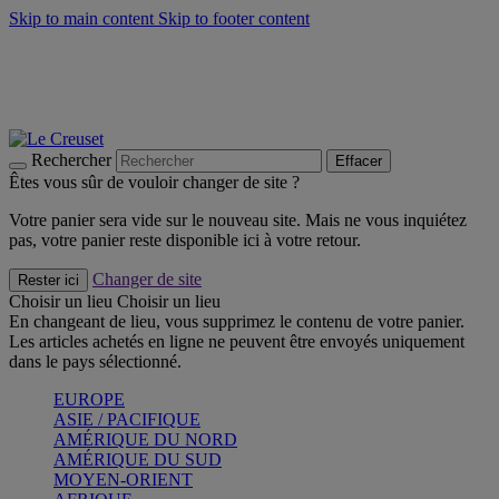
Skip to main content
Skip to footer content
Faites vivre l’été avec la Collection BBQ Outdoor & Thym -
Craquez
Les indispensables Le Creuset -
Craquez
Newsletter: Inscrivez-vous et économisez 10%! -
Inscrivez-vous
maintenant
Rechercher
Effacer
Êtes vous sûr de vouloir changer de site ?
Votre panier sera vide sur le nouveau site. Mais ne vous inquiétez
pas, votre panier reste disponible ici à votre retour.
Changer de site
Rester ici
Choisir un lieu
Choisir un lieu
En changeant de lieu, vous supprimez le contenu de votre panier.
Les articles achetés en ligne ne peuvent être envoyés uniquement
dans le pays sélectionné.
EUROPE
ASIE / PACIFIQUE
AMÉRIQUE DU NORD
AMÉRIQUE DU SUD
MOYEN-ORIENT