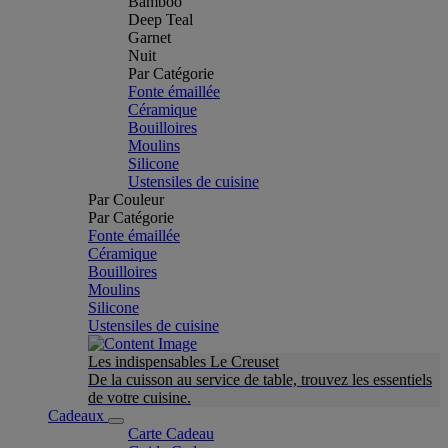
Bamboo
Deep Teal
Garnet
Nuit
Par Catégorie
Fonte émaillée
Céramique
Bouilloires
Moulins
Silicone
Ustensiles de cuisine
Par Couleur
Par Catégorie
Fonte émaillée
Céramique
Bouilloires
Moulins
Silicone
Ustensiles de cuisine
Les indispensables Le Creuset
De la cuisson au service de table, trouvez les essentiels
de votre cuisine.
Cadeaux
Carte Cadeau