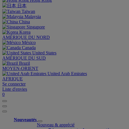
Hong Kong
日本
Taiwan
Malaysia
China
Singapore
Korea
AMÉRIQUE DU NORD
México
Canada
United States
AMÉRIQUE DU SUD
Brazil
MOYEN-ORIENT
United Arab Emirates
AFRIQUE
Se connecter
Liste d'envies
0
Nouveautés
Nouveau & apprécié