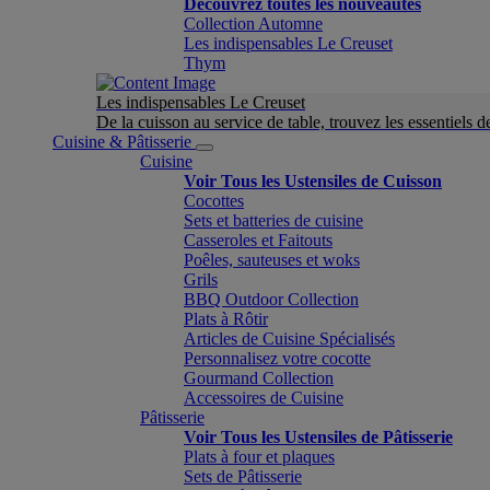
Découvrez toutes les nouveautés
Collection Automne
Les indispensables Le Creuset
Thym
Les indispensables Le Creuset
De la cuisson au service de table, trouvez les essentiels d
Cuisine & Pâtisserie
Cuisine
Voir Tous les Ustensiles de Cuisson
Cocottes
Sets et batteries de cuisine
Casseroles et Faitouts
Poêles, sauteuses et woks
Grils
BBQ Outdoor Collection
Plats à Rôtir
Articles de Cuisine Spécialisés
Personnalisez votre cocotte
Gourmand Collection
Accessoires de Cuisine
Pâtisserie
Voir Tous les Ustensiles de Pâtisserie
Plats à four et plaques
Sets de Pâtisserie