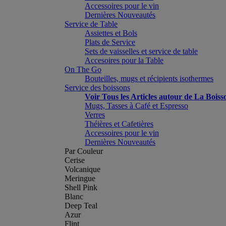
Accessoires pour le vin
Dernières Nouveautés
Service de Table
Assiettes et Bols
Plats de Service
Sets de vaisselles et service de table
Accesoires pour la Table
On The Go
Bouteilles, mugs et récipients isothermes
Service des boissons
Voir Tous les Articles autour de La Boiss
Mugs, Tasses à Café et Espresso
Verres
Théières et Cafetières
Accessoires pour le vin
Dernières Nouveautés
Par Couleur
Cerise
Volcanique
Meringue
Shell Pink
Blanc
Deep Teal
Azur
Flint