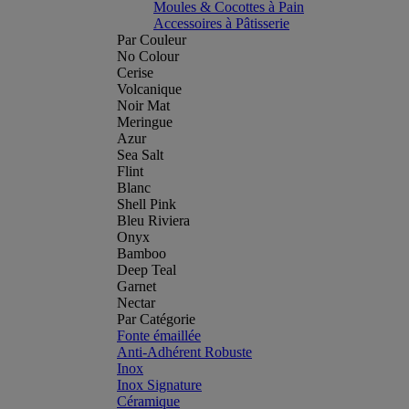
Moules & Cocottes à Pain
Accessoires à Pâtisserie
Par Couleur
No Colour
Cerise
Volcanique
Noir Mat
Meringue
Azur
Sea Salt
Flint
Blanc
Shell Pink
Bleu Riviera
Onyx
Bamboo
Deep Teal
Garnet
Nectar
Par Catégorie
Fonte émaillée
Anti-Adhérent Robuste
Inox
Inox Signature
Céramique