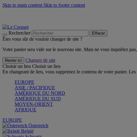
Skip to main content
Skip to footer content
Faites vivre l’été avec la Collection BBQ Outdoor & Thym -
Cra
Les indispensables Le Creuset -
Craquez
Newsletter: Inscrivez-vous et économisez 10%! -
Inscrivez-vous 
Rechercher
Effacer
Êtes vous sûr de vouloir changer de site ?
Votre panier sera vide sur le nouveau site. Mais ne vous inquiétez pas, 
Changer de site
Rester ici
Choisir un lieu
Choisir un lieu
En changeant de lieu, vous supprimez le contenu de votre panier. Les 
EUROPE
ASIE / PACIFIQUE
AMÉRIQUE DU NORD
AMÉRIQUE DU SUD
MOYEN-ORIENT
AFRIQUE
EUROPE
Österreich
België
Schweiz