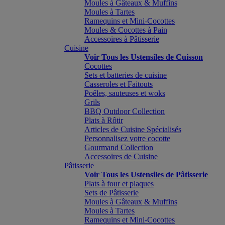
Moules à Gâteaux & Muffins
Moules à Tartes
Ramequins et Mini-Cocottes
Moules & Cocottes à Pain
Accessoires à Pâtisserie
Cuisine
Voir Tous les Ustensiles de Cuisson
Cocottes
Sets et batteries de cuisine
Casseroles et Faitouts
Poêles, sauteuses et woks
Grils
BBQ Outdoor Collection
Plats à Rôtir
Articles de Cuisine Spécialisés
Personnalisez votre cocotte
Gourmand Collection
Accessoires de Cuisine
Pâtisserie
Voir Tous les Ustensiles de Pâtisserie
Plats à four et plaques
Sets de Pâtisserie
Moules à Gâteaux & Muffins
Moules à Tartes
Ramequins et Mini-Cocottes