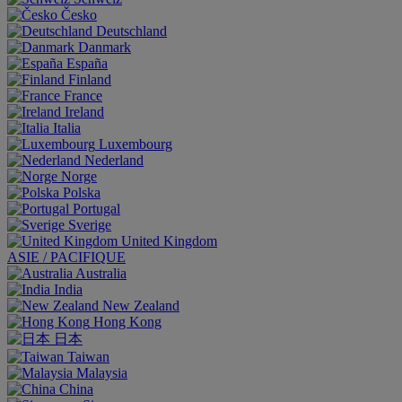
Česko
Deutschland
Danmark
España
Finland
France
Ireland
Italia
Luxembourg
Nederland
Norge
Polska
Portugal
Sverige
United Kingdom
ASIE / PACIFIQUE
Australia
India
New Zealand
Hong Kong
日本
Taiwan
Malaysia
China