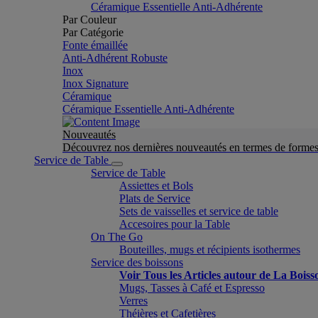
Céramique Essentielle Anti-Adhérente
Par Couleur
Par Catégorie
Fonte émaillée
Anti-Adhérent Robuste
Inox
Inox Signature
Céramique
Céramique Essentielle Anti-Adhérente
Nouveautés
Découvrez nos dernières nouveautés en termes de formes 
Service de Table
Service de Table
Assiettes et Bols
Plats de Service
Sets de vaisselles et service de table
Accesoires pour la Table
On The Go
Bouteilles, mugs et récipients isothermes
Service des boissons
Voir Tous les Articles autour de La Boiss
Mugs, Tasses à Café et Espresso
Verres
Théières et Cafetières