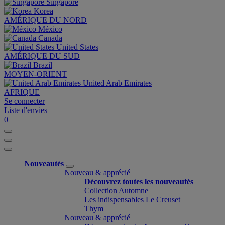
Singapore
Korea
AMÉRIQUE DU NORD
México
Canada
United States
AMÉRIQUE DU SUD
Brazil
MOYEN-ORIENT
United Arab Emirates
AFRIQUE
Se connecter
Liste d'envies
0
Nouveautés
Nouveau & apprécié
Découvrez toutes les nouveautés
Collection Automne
Les indispensables Le Creuset
Thym
Nouveau & apprécié