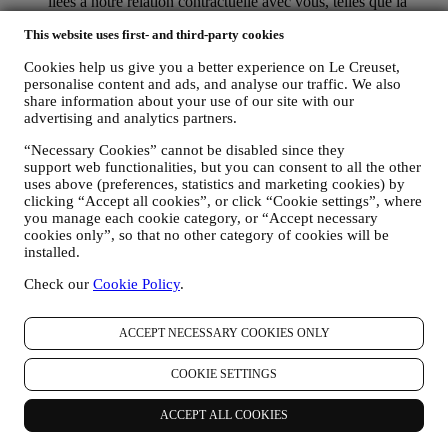
liées à notre relation contractuelle avec vous, telles que la
comptabilité, la facturation et certaines vérifications, la
This website uses first- and third-party cookies
vérification des paiements par carte, le dépistage de la fraude,
la sécurité, la sécurisation et les tests de nos systèmes, la
Cookies help us give you a better experience on Le Creuset,
maintenance et les analyses statistiques. Occasionnellement,
personalise content and ads, and analyse our traffic. We also
nous pourrons avoir à vous contacter pour des raisons
share information about your use of our site with our
administratives ou opérationnelles, comme par exemple
advertising and analytics partners.
l’envoi d’une confirmation de commande. Nous utiliserons
aussi vos données personnelles pour répondre à vos demandes
“Necessary Cookies” cannot be disabled since they
transmises par notre Site web ou par d’autres canaux. Cette
support web functionalities, but you can consent to all the other
activité de traitement est requise pour nous permettre de
uses above (preferences, statistics and marketing cookies) by
prester nos services à votre intention. Nous pouvons traiter
clicking “Accept all cookies”, or click “Cookie settings”, where
vos données en fonction de notre intérêt légitime (dûment
you manage each cookie category, or “Accept necessary
équilibré avec vos droits et libertés) pour vous envoyer des e-
cookies only”, so that no other category of cookies will be
installed.
mails de suivi dans le cas où vous auriez ajouté des articles
dans votre panier sans finaliser votre achat en ligne. Si vous
Check our
Cookie Policy
.
ne finalisez pas l'achat dans un certain délai, aucune autre
communication de suivi ne sera envoyée.
POUR VOUS INFORMER À PROPOS DES
ACCEPT NECESSARY COOKIES ONLY
NOUVELLES ET OFFRES CONCERNANT LES
PRODUITS LE CREUSET
COOKIE SETTINGS
Si vous nous avez donné votre autorisation dans ce sens (par
exemple en souscrivant à notre lettre d’information au
moment de créer un compte sur le Site web), nous vous ferons
ACCEPT ALL COOKIES
parvenir des communications de marketing personnalisées et