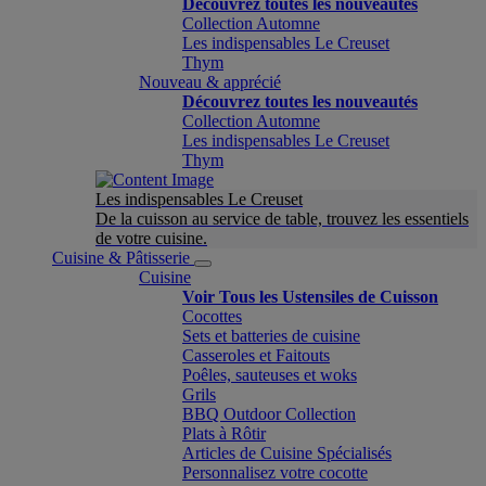
Découvrez toutes les nouveautés
Collection Automne
Les indispensables Le Creuset
Thym
Nouveau & apprécié
Découvrez toutes les nouveautés
Collection Automne
Les indispensables Le Creuset
Thym
Les indispensables Le Creuset
De la cuisson au service de table, trouvez les essentiels
de votre cuisine.
Cuisine & Pâtisserie
Cuisine
Voir Tous les Ustensiles de Cuisson
Cocottes
Sets et batteries de cuisine
Casseroles et Faitouts
Poêles, sauteuses et woks
Grils
BBQ Outdoor Collection
Plats à Rôtir
Articles de Cuisine Spécialisés
Personnalisez votre cocotte