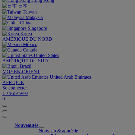
Hong Kong
日本
Taiwan
Malaysia
China
Singapore
Korea
AMÉRIQUE DU NORD
México
Canada
United States
AMÉRIQUE DU SUD
Brazil
MOYEN-ORIENT
United Arab Emirates
AFRIQUE
Se connecter
Liste d'envies
0
Nouveautés
Nouveau & apprécié