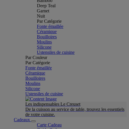
Bamboo
Deep Teal
Garnet
Nuit
Par Catégorie
Fonte émaillée
Céramique
Bouilloires
Moulins
Silicone
Ustensiles de cuisine
Par Couleur
Par Catégorie
Fonte émaillée
Céramique
Bouilloires
Moulins
Silicone
Ustensiles de cuisine
Les indispensables Le Creuset
De la cuisson au service de table, trouvez les essentiels
de votre cuisine.
Cadeaux
Carte Cadeau