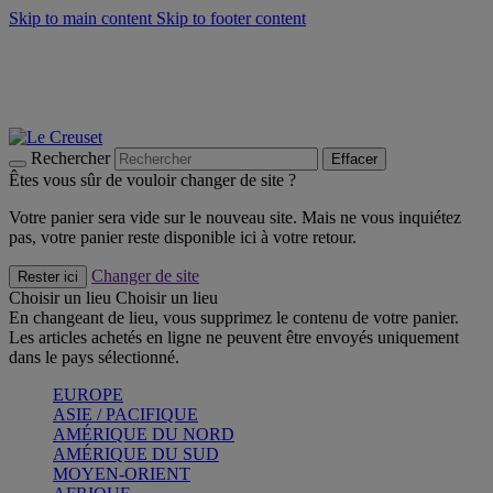
Skip to main content
Skip to footer content
Faites vivre l’été avec la Collection BBQ Outdoor & Thym -
Craquez
Les indispensables Le Creuset -
Craquez
Newsletter: Inscrivez-vous et économisez 10%! -
Inscrivez-vous
maintenant
Rechercher
Effacer
Êtes vous sûr de vouloir changer de site ?
Votre panier sera vide sur le nouveau site. Mais ne vous inquiétez
pas, votre panier reste disponible ici à votre retour.
Changer de site
Rester ici
Choisir un lieu
Choisir un lieu
En changeant de lieu, vous supprimez le contenu de votre panier.
Les articles achetés en ligne ne peuvent être envoyés uniquement
dans le pays sélectionné.
EUROPE
ASIE / PACIFIQUE
AMÉRIQUE DU NORD
AMÉRIQUE DU SUD
MOYEN-ORIENT