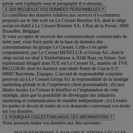
privée sont expliqués sous le paragraphe 8 ci-dessous.
2. QUI RECUEILLE VOS DONNEES PERSONNELLES ?
Le contrôleur des données relatives aux services d’e-commerce
proposés sur le Site web est Le Creuset Benelux SA, dont le siège
social est établi à Le Creuset Benelux SA, 4 Rue de la Presse, 1000
Bruxelles, Belgique.
Si vous acceptez de recevoir des communications commerciales de
notre part, vous ferez partie de la base de données des
consommateurs du groupe Le Creuset. Celle-ci est gérée
conjointement, par Le Creuset BENELUX et Group AG, dont le
siège social est situé à Neuhofstrasse 4, 6340 Baar, en Suisse. Son
représentant désigné dans l'UE est Le Creuset SL, numéro de TVA
B62153630, dont les bureaux sont situés Paseo de Gracia 9 2º,
08007 Barcelone, Espagne. L’accord de responsabilité conjointe
pourvoit (a) à Le Creuset Group AG la responsabilité de la stratégie
marketing globale et de l’expérience client personnalisée ; (b) aux
filiales locales Le Creuset le bénéfice et l’implantation de cette
stratégie, ainsi que la possibilité de développer des initiatives
marketing et communication de manière indépendante ; (c) à toutes
les parties le devoir de traiter de vos demandes concernant vos droits
sur vos données.
3. POURQUOI COLLECTONS-NOUS CES INFORMATIONS ?
Nous pouvons traiter vos données aux fins suivantes :
POUR RÉPONDRE À NOS OBLIGATIONS LÉGALES.