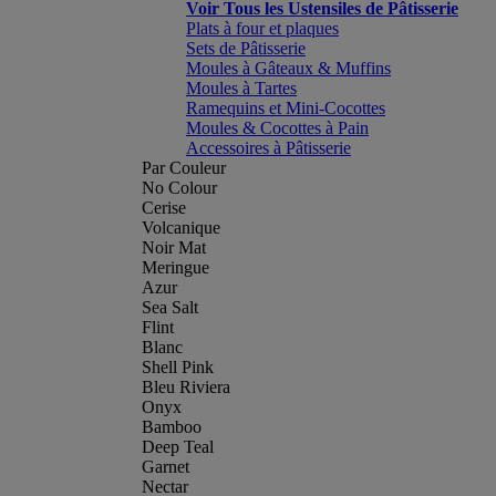
Voir Tous les Ustensiles de Pâtisserie
Plats à four et plaques
Sets de Pâtisserie
Moules à Gâteaux & Muffins
Moules à Tartes
Ramequins et Mini-Cocottes
Moules & Cocottes à Pain
Accessoires à Pâtisserie
Par Couleur
No Colour
Cerise
Volcanique
Noir Mat
Meringue
Azur
Sea Salt
Flint
Blanc
Shell Pink
Bleu Riviera
Onyx
Bamboo
Deep Teal
Garnet
Nectar