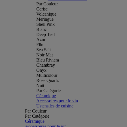
Par Couleur
Cerise
Volcanique
Meringue
Shell Pink
Blanc
Deep Teal
Azur
Flint
Sea Salt
Noir Mat
Bleu Riviera
Chambray
Onyx
Multicolour
Rose Quartz
Nuit
Par Catégorie
Céramique
Accessoires pour le vin
Ustensiles de cuisine
Par Couleur
Par Catégorie
Céramique
Accessoires pour le vin