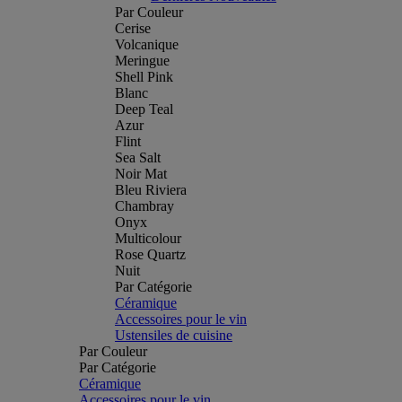
Par Couleur
Cerise
Volcanique
Meringue
Shell Pink
Blanc
Deep Teal
Azur
Flint
Sea Salt
Noir Mat
Bleu Riviera
Chambray
Onyx
Multicolour
Rose Quartz
Nuit
Par Catégorie
Céramique
Accessoires pour le vin
Ustensiles de cuisine
Par Couleur
Par Catégorie
Céramique
Accessoires pour le vin