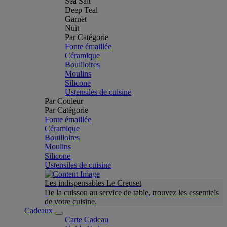
Sea Salt
Deep Teal
Garnet
Nuit
Par Catégorie
Fonte émaillée
Céramique
Bouilloires
Moulins
Silicone
Ustensiles de cuisine
Par Couleur
Par Catégorie
Fonte émaillée
Céramique
Bouilloires
Moulins
Silicone
Ustensiles de cuisine
Les indispensables Le Creuset
De la cuisson au service de table, trouvez les essentiels
de votre cuisine.
Cadeaux
Carte Cadeau