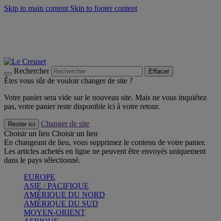
Skip to main content
Skip to footer content
Faites vivre l’été avec la Collection BBQ Outdoor & Thym -
Craquez
Les indispensables Le Creuset -
Craquez
Newsletter: Inscrivez-vous et économisez 10%! -
Inscrivez-vous
maintenant
Rechercher
Effacer
Êtes vous sûr de vouloir changer de site ?
Votre panier sera vide sur le nouveau site. Mais ne vous inquiétez
pas, votre panier reste disponible ici à votre retour.
Changer de site
Rester ici
Choisir un lieu
Choisir un lieu
En changeant de lieu, vous supprimez le contenu de votre panier.
Les articles achetés en ligne ne peuvent être envoyés uniquement
dans le pays sélectionné.
EUROPE
ASIE / PACIFIQUE
AMÉRIQUE DU NORD
AMÉRIQUE DU SUD
MOYEN-ORIENT