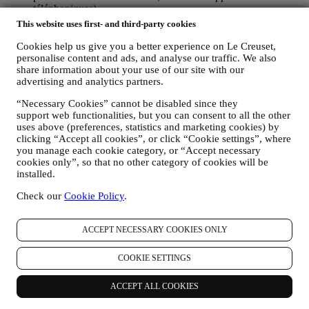
téléphoniques).
This website uses first- and third-party cookies
Les données personnelles vous concernant, que nous collectons
lorsque vous utilisez le Site web ou lorsque vous nous fournissez de
Cookies help us give you a better experience on Le Creuset,
toute autre façon une quelconque information d’identification
personalise content and ads, and analyse our traffic. We also
personnelle, sont dûment protégées et vos droits au respect de la vie
share information about your use of our site with our
privée sont expliqués sous le paragraphe 8 ci-dessous.
advertising and analytics partners.
2. QUI RECUEILLE VOS DONNEES PERSONNELLES ?
“Necessary Cookies” cannot be disabled since they
Le contrôleur des données relatives aux services d’e-commerce
support web functionalities, but you can consent to all the other
proposés sur le Site web est Le Creuset Benelux SA, dont le siège
uses above (preferences, statistics and marketing cookies) by
social est établi à Le Creuset Benelux SA, 4 Rue de la Presse, 1000
clicking “Accept all cookies”, or click “Cookie settings”, where
Bruxelles, Belgique.
you manage each cookie category, or “Accept necessary
Si vous acceptez de recevoir des communications commerciales de
cookies only”, so that no other category of cookies will be
notre part, vous ferez partie de la base de données des
installed.
consommateurs du groupe Le Creuset. Celle-ci est gérée
conjointement, par Le Creuset BENELUX et Group AG, dont le
Check our
Cookie Policy
.
siège social est situé à Neuhofstrasse 4, 6340 Baar, en Suisse. Son
représentant désigné dans l'UE est Le Creuset SL, numéro de TVA
ACCEPT NECESSARY COOKIES ONLY
B62153630, dont les bureaux sont situés Paseo de Gracia 9 2º,
08007 Barcelone, Espagne. L’accord de responsabilité conjointe
pourvoit (a) à Le Creuset Group AG la responsabilité de la stratégie
COOKIE SETTINGS
marketing globale et de l’expérience client personnalisée ; (b) aux
filiales locales Le Creuset le bénéfice et l’implantation de cette
ACCEPT ALL COOKIES
stratégie, ainsi que la possibilité de développer des initiatives
marketing et communication de manière indépendante ; (c) à toutes