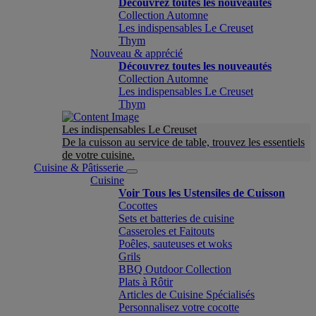
Découvrez toutes les nouveautés
Collection Automne
Les indispensables Le Creuset
Thym
Nouveau & apprécié
Découvrez toutes les nouveautés
Collection Automne
Les indispensables Le Creuset
Thym
Les indispensables Le Creuset
De la cuisson au service de table, trouvez les essentiels
de votre cuisine.
Cuisine & Pâtisserie
Cuisine
Voir Tous les Ustensiles de Cuisson
Cocottes
Sets et batteries de cuisine
Casseroles et Faitouts
Poêles, sauteuses et woks
Grils
BBQ Outdoor Collection
Plats à Rôtir
Articles de Cuisine Spécialisés
Personnalisez votre cocotte