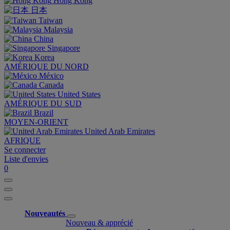
Hong Kong
日本
Taiwan
Malaysia
China
Singapore
Korea
AMÉRIQUE DU NORD
México
Canada
United States
AMÉRIQUE DU SUD
Brazil
MOYEN-ORIENT
United Arab Emirates
AFRIQUE
Se connecter
Liste d'envies
0
Nouveautés
Nouveau & apprécié