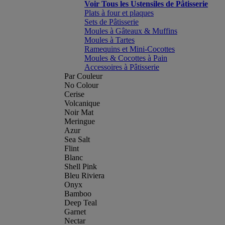
Voir Tous les Ustensiles de Pâtisserie
Plats à four et plaques
Sets de Pâtisserie
Moules à Gâteaux & Muffins
Moules à Tartes
Ramequins et Mini-Cocottes
Moules & Cocottes à Pain
Accessoires à Pâtisserie
Par Couleur
No Colour
Cerise
Volcanique
Noir Mat
Meringue
Azur
Sea Salt
Flint
Blanc
Shell Pink
Bleu Riviera
Onyx
Bamboo
Deep Teal
Garnet
Nectar