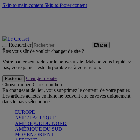
Skip to main content
Skip to footer content
Faites vivre l’été avec la Collection BBQ Outdoor & Thym -
Craquez
Les indispensables Le Creuset -
Craquez
Newsletter: Inscrivez-vous et économisez 10%! -
Inscrivez-vous
maintenant
Rechercher
Effacer
Êtes vous sûr de vouloir changer de site ?
Votre panier sera vide sur le nouveau site. Mais ne vous inquiétez
pas, votre panier reste disponible ici à votre retour.
Changer de site
Rester ici
Choisir un lieu
Choisir un lieu
En changeant de lieu, vous supprimez le contenu de votre panier.
Les articles achetés en ligne ne peuvent être envoyés uniquement
dans le pays sélectionné.
EUROPE
ASIE / PACIFIQUE
AMÉRIQUE DU NORD
AMÉRIQUE DU SUD
MOYEN-ORIENT