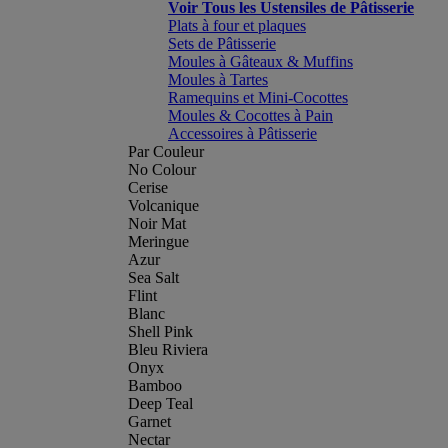
Voir Tous les Ustensiles de Pâtisserie
Plats à four et plaques
Sets de Pâtisserie
Moules à Gâteaux & Muffins
Moules à Tartes
Ramequins et Mini-Cocottes
Moules & Cocottes à Pain
Accessoires à Pâtisserie
Par Couleur
No Colour
Cerise
Volcanique
Noir Mat
Meringue
Azur
Sea Salt
Flint
Blanc
Shell Pink
Bleu Riviera
Onyx
Bamboo
Deep Teal
Garnet
Nectar