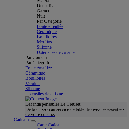
Sea Salt
Deep Teal
Garnet
Nuit
Par Catégorie
Fonte émaillée
Céramique
Bouilloires
Moulins
Silicone
Ustensiles de cuisine
Par Couleur
Par Catégorie
Fonte émaillée
Céramique
Bouilloires
Moulins
Silicone
Ustensiles de cuisine
Les indispensables Le Creuset
De la cuisson au service de table, trouvez les essentiels
de votre cuisine.
Cadeaux
Carte Cadeau