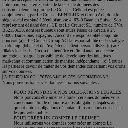
notre part, vous ferez partie de la base de données des
consommateurs du groupe Le Creuset. Celle-ci est gérée
conjointement, par Le Creuset BENELUX et Group AG, dont le
siège social est situé à Neuhofstrasse 4, 6340 Baar, en Suisse. Son
représentant désigné dans l'UE est Le Creuset SL, numéro de TVA
B62153630, dont les bureaux sont situés Paseo de Gracia 9 2º,
08007 Barcelone, Espagne. L’accord de responsabilité conjointe
pourvoit (a) à Le Creuset Group AG la responsabilité de la stratégie
marketing globale et de l’expérience client personnalisée ; (b) aux
filiales locales Le Creuset le bénéfice et l’implantation de cette
stratégie, ainsi que la possibilité de développer des initiatives
marketing et communication de manière indépendante ; (c) à toutes
les parties le devoir de traiter de vos demandes concernant vos droits
sur vos données.
3. POURQUOI COLLECTONS-NOUS CES INFORMATIONS ?
Nous pouvons traiter vos données aux fins suivantes :
POUR RÉPONDRE À NOS OBLIGATIONS LÉGALES.
Nous pouvons être amenés à traiter certaines données vous
concernant afin de répondre à nos obligations légales, ainsi
qu’à d’autres obligations découlant d’instructions émises par
les pouvoirs publics.
POUR CRÉER UN COMPTE LE CREUSET.
Nous utiliserons vos données pour créer un compte Le