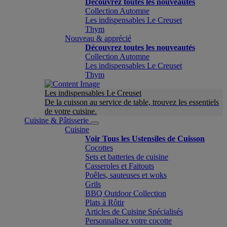
Découvrez toutes les nouveautés
Collection Automne
Les indispensables Le Creuset
Thym
Nouveau & apprécié
Découvrez toutes les nouveautés
Collection Automne
Les indispensables Le Creuset
Thym
Les indispensables Le Creuset
De la cuisson au service de table, trouvez les essentiels
de votre cuisine.
Cuisine & Pâtisserie
Cuisine
Voir Tous les Ustensiles de Cuisson
Cocottes
Sets et batteries de cuisine
Casseroles et Faitouts
Poêles, sauteuses et woks
Grils
BBQ Outdoor Collection
Plats à Rôtir
Articles de Cuisine Spécialisés
Personnalisez votre cocotte