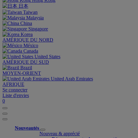
Hong Kong
日本
Taiwan
Malaysia
China
Singapore
Korea
AMÉRIQUE DU NORD
México
Canada
United States
AMÉRIQUE DU SUD
Brazil
MOYEN-ORIENT
United Arab Emirates
AFRIQUE
Se connecter
Liste d'envies
0
Nouveautés
Nouveau & apprécié