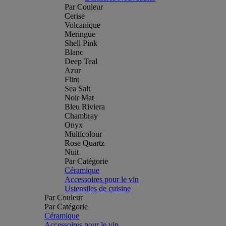
Par Couleur
Cerise
Volcanique
Meringue
Shell Pink
Blanc
Deep Teal
Azur
Flint
Sea Salt
Noir Mat
Bleu Riviera
Chambray
Onyx
Multicolour
Rose Quartz
Nuit
Par Catégorie
Céramique
Accessoires pour le vin
Ustensiles de cuisine
Par Couleur
Par Catégorie
Céramique
Accessoires pour le vin