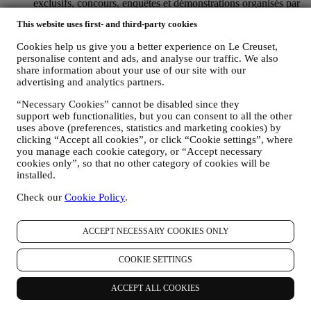
exclusifs, concours, enquêtes et démonstrations organisés par
Le Creuset ou à des offres spéciales qui pourraient vous
This website uses first- and third-party cookies
intéresser. Ces communications pourront être sélectionnées ou
rédigées spécialement à votre intention, sur base de données
Cookies help us give you a better experience on Le Creuset,
vous concernant, telles que votre situation géographique,
personalise content and ads, and analyse our traffic. We also
l’historique de vos achats ou vos préférences en ce qui
share information about your use of our site with our
concerne nos produits. Nous utiliserons ces données pour
advertising and analytics partners.
mieux cerner vos centres d’intérêt. Ceci nous permettra de
personnaliser nos communications afin de les rendre plus
“Necessary Cookies” cannot be disabled since they
pertinentes et intéressantes. Il n’y aura aucun autre effet. Nous
support web functionalities, but you can consent to all the other
collectons aussi des données statistiques concernant
uses above (preferences, statistics and marketing cookies) by
clicking “Accept all cookies”, or click “Cookie settings”, where
l’ouverture des e-mails et les clics, utilisant à cet effet des
you manage each cookie category, or “Accept necessary
technologies industrielles standard pour nous aider dans le
cookies only”, so that no other category of cookies will be
monitoring de nos lettres d’information. Ce traitement est basé
installed.
sur votre consentement à recevoir nos communications de
marketing personnalisées. Ce choix de participation peut être
Check our
Cookie Policy
.
exercé lors de la collecte des informations personnelles, en
cochant la case appropriée.
Désabonnement :
ACCEPT NECESSARY COOKIES ONLY
Vous pouvez cesser de recevoir nos communications
marketing à tout moment, gratuitement, en utilisant les
COOKIE SETTINGS
méthodes indiquées dans chaque communication (par
exemple, pour vous désinscrire de la newsletter, vous pouvez
ACCEPT ALL COOKIES
cliquer sur le lien de désinscription figurant au bas de chaque
e-mail). En tout état de cause, si vous souhaitez mettre fin à